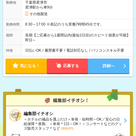
千葉県君津市
勤務地
君津駅から車9分
その他製造
8:30～17:00 ※表記のうち実働7時間45分です。
勤務時間
長期【ご応募から1週間以内(最短2日目)のスピード就業が可能】
期間
即日～
日払いOK
/
履歴書不要
/
電話対応なし
/
パソコンスキル不要
特徴
気になる！
応募する
詳細へ
編集部イチオシ
＜ホテルの備品を運ぶだけ＞単発・短時間～OK／安心の日
給保障＊夜勤、＜単発＊1日～OK！＞コンサートなどのグッ
ズ販売スタッフ＊など
(8/6UP!)