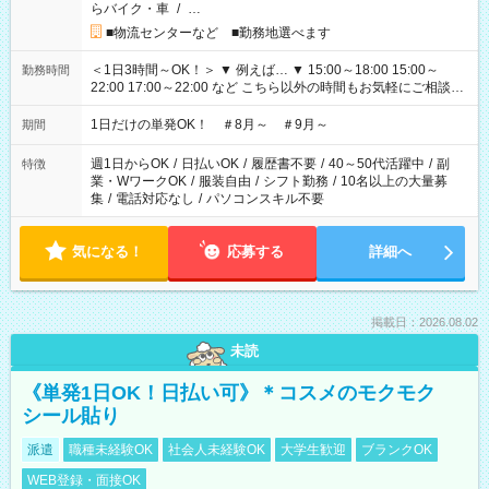
らバイク・車
/
…
■物流センターなど ■勤務地選べます
＜1日3時間～OK！＞ ▼ 例えば… ▼ 15:00～18:00 15:00～
勤務時間
22:00 17:00～22:00 など こちら以外の時間もお気軽にご相談く
ださい！
1日だけの単発OK！ ＃8月～ ＃9月～
期間
週1日からOK
/
日払いOK
/
履歴書不要
/
40～50代活躍中
/
副
特徴
業・WワークOK
/
服装自由
/
シフト勤務
/
10名以上の大量募
集
/
電話対応なし
/
パソコンスキル不要
気になる！
応募する
詳細へ
掲載日：2026.08.02
未読
《単発1日OK！日払い可》＊コスメのモクモク
シール貼り
派遣
職種未経験OK
社会人未経験OK
大学生歓迎
ブランクOK
WEB登録・面接OK