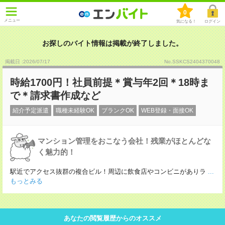
0
メニュー
気になる！
ログイン
お探しのバイト情報は掲載が終了しました。
掲載日 :2026
/
07
/
17
No.SSKCS2404370048
時給1700円！社員前提＊賞与年2回＊18時ま
で＊請求書作成など
紹介予定派遣
職種未経験OK
ブランクOK
WEB登録・面接OK
マンション管理をおこなう会社！残業がほとんどな
く魅力的！
駅近でアクセス抜群の複合ビル！周辺に飲食店やコンビニがありラ
...
もっとみる
あなたの閲覧履歴からのオススメ