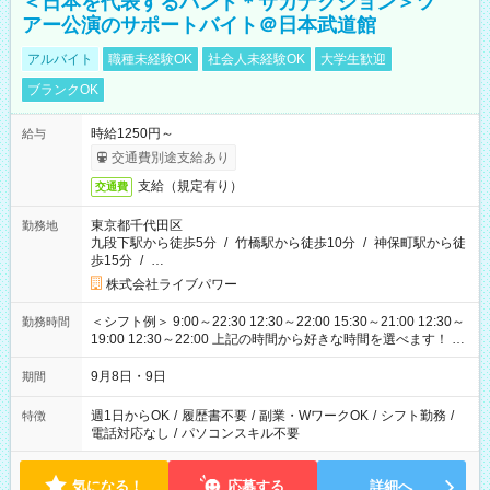
＜日本を代表するバンド＊サカナクション＞ツ
アー公演のサポートバイト＠日本武道館
アルバイト
職種未経験OK
社会人未経験OK
大学生歓迎
ブランクOK
時給1250円～
給与
交通費別途支給あり
支給（規定有り）
交通費
東京都千代田区
勤務地
九段下駅から徒歩5分
/
竹橋駅から徒歩10分
/
神保町駅から徒
歩15分
/
…
株式会社ライブパワー
＜シフト例＞ 9:00～22:30 12:30～22:00 15:30～21:00 12:30～
勤務時間
19:00 12:30～22:00 上記の時間から好きな時間を選べます！ ※
時間は変更となる可能性があります
9月8日・9日
期間
週1日からOK
/
履歴書不要
/
副業・WワークOK
/
シフト勤務
/
特徴
電話対応なし
/
パソコンスキル不要
気になる！
応募する
詳細へ