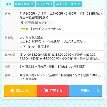
派遣
職種未経験OK
ブランクOK
WEB登録・面接OK
時給1400円／月収例：117,600円＝1,400円×4時間×21日勤務の
給与
場合＋交通費別途支給
交通費別途支給あり
実費支給／当社規定あり。
交通費
さいたま市見沼区
勤務地
七里駅から車6分
/
大宮公園駅
/
大宮(埼玉県)駅
アパレル・日用雑貨
(1)14:00-18:00(休憩0分) (2)14:00-19:00(休憩0分) (3)14:00-
勤務時間
19:30(休憩0分) (4)14:00-20:00(休憩45分) ※お好きな時間が選べ
ます
1ヶ月以上3ヶ月未満／即日～8月末までの期間限定
期間
履歴書不要
/
40～50代活躍中
/
服装自由
/
シフト勤務
/
10名以
特徴
上の大量募集
気になる！
応募する
詳細へ