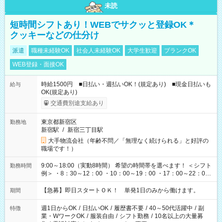
未読
短時間シフトあり！WEBでサクッと登録OK＊
クッキーなどの仕分け
派遣
職種未経験OK
社会人未経験OK
大学生歓迎
ブランクOK
WEB登録・面接OK
時給1500円 ■日払い・週払いOK！(規定あり) ■現金日払いも
給与
OK(規定あり)
交通費別途支給あり
東京都新宿区
勤務地
新宿駅
/
新宿三丁目駅
大手物流会社（年齢不問／「無理なく続けられる」と好評の
職場です！）
9:00～18:00（実動8時間） 希望の時間帯を選べます！ ＜シフト
勤務時間
例＞ ・8：30～12：00 ・10：00～19：00 ・17：00～22：00
・13：00～22：00 ・22：00～翌6：00 など
【急募】即日スタートＯＫ！ 単発1日のみから働けます。
期間
週1日からOK
/
日払いOK
/
履歴書不要
/
40～50代活躍中
/
副
特徴
業・WワークOK
/
服装自由
/
シフト勤務
/
10名以上の大量募