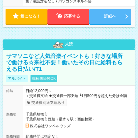
集
/
電話対応なし
/
パソコンスキル不要
気になる！
応募する
詳細へ
未読
サマソニなど人気音楽イベントも！好きな場所
で働ける☆来社不要！働いたその日に給料もら
える日払い/T1
アルバイト
職種未経験OK
日給12,000円～
給与
＋交通費支給 ★交通費一部支給 ┗1日500円を超えた分は全額支
給！ ※往復500円以内の方は自己負担となります ★日払いOK！
交通費別途支給あり
（規定あり） ┗働いたその日に現金GET♪ お仕事後はコンビニ
ATMから 日払い分を引き落とせます！ 【試用期間】試用期間
千葉県船橋市
勤務地
なし
千葉県船橋市西船（最寄り駅：西船橋駅）
株式会社ワンベルウッズ
勤務時間は指定なし
勤務時間