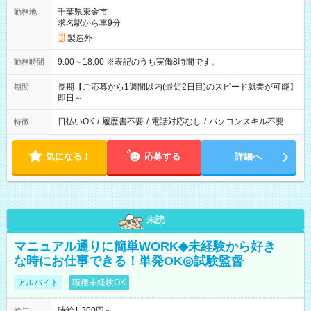
千葉県東金市
勤務地
求名駅から車9分
製造外
9:00～18:00 ※表記のうち実働8時間です。
勤務時間
長期【ご応募から1週間以内(最短2日目)のスピード就業が可能】
期間
即日～
日払いOK
/
履歴書不要
/
電話対応なし
/
パソコンスキル不要
特徴
気になる！
応募する
詳細へ
未読
マニュアル通りに簡単WORK◆未経験から好き
な時にお仕事できる！単発OK◎試験監督
アルバイト
職種未経験OK
時給1,300円～
給与