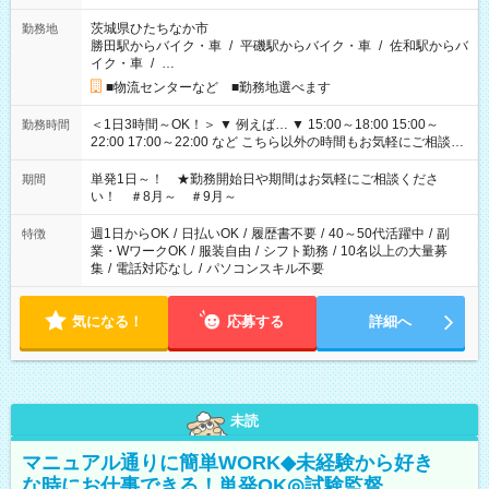
茨城県ひたちなか市
勤務地
勝田駅からバイク・車
/
平磯駅からバイク・車
/
佐和駅からバ
イク・車
/
…
■物流センターなど ■勤務地選べます
＜1日3時間～OK！＞ ▼ 例えば… ▼ 15:00～18:00 15:00～
勤務時間
22:00 17:00～22:00 など こちら以外の時間もお気軽にご相談く
ださい！
単発1日～！ ★勤務開始日や期間はお気軽にご相談くださ
期間
い！ ＃8月～ ＃9月～
週1日からOK
/
日払いOK
/
履歴書不要
/
40～50代活躍中
/
副
特徴
業・WワークOK
/
服装自由
/
シフト勤務
/
10名以上の大量募
集
/
電話対応なし
/
パソコンスキル不要
気になる！
応募する
詳細へ
未読
マニュアル通りに簡単WORK◆未経験から好き
な時にお仕事できる！単発OK◎試験監督