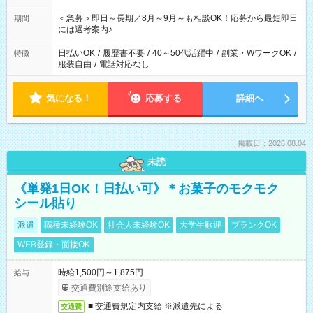
ば前職が、 在宅/財団法人/事務/コールセンター/受付/販売/カフェ
スタッフ スイーツ販売/ホテルフロント/化粧品販売/など 様々な
＜急募＞即日～長期／8月～9月～も相談OK！応募から最短即日
期間
業界から入社して活躍されています♪
には選考案内♪
日払いOK
/
履歴書不要
/
40～50代活躍中
/
副業・WワークOK
/
特徴
服装自由
/
電話対応なし
気になる！
応募する
詳細へ
掲載日：2026.08.04
未読
《単発1日OK！日払い可》＊お菓子のモクモク
シール貼り
派遣
職種未経験OK
社会人未経験OK
大学生歓迎
ブランクOK
WEB登録・面接OK
時給1,500円～1,875円
給与
交通費別途支給あり
■ 交通費規定内支給 ※派遣先による
交通費