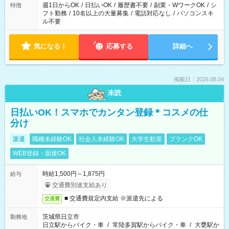
ください！
週1日からOK
/
日払いOK
/
履歴書不要
/
副業・WワークOK
/
シ
特徴
フト勤務
/
10名以上の大量募集
/
電話対応なし
/
パソコンスキ
ル不要
気になる！
応募する
詳細へ
掲載日：2026.08.04
未読
日払いOK！スマホでカンタン登録＊コスメの仕
分け
派遣
職種未経験OK
社会人未経験OK
大学生歓迎
ブランクOK
WEB登録・面接OK
時給1,500円～1,875円
給与
交通費別途支給あり
■ 交通費規定内支給 ※派遣先による
交通費
茨城県日立市
勤務地
日立駅からバイク・車
/
常陸多賀駅からバイク・車
/
大甕駅か