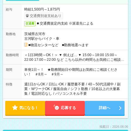
時給1,500円～1,875円
給与
交通費別途支給あり
■ 交通費規定内支給 ※派遣先による
交通費
茨城県古河市
勤務地
古河駅からバイク・車
■物流センターなど ■勤務地選べます
＜1日3時間～OK！＞ ▼ 例えば… ▼ 15:00～18:00 15:00～
勤務時間
22:00 17:00～22:00 など こちら以外の時間もお気軽にご相談く
ださい！
単発1日～！ ★勤務開始日や期間はお気軽にご相談くださ
期間
い！ ＃8月～ ＃9月～
週1日からOK
/
日払いOK
/
履歴書不要
/
40～50代活躍中
/
副
特徴
業・WワークOK
/
服装自由
/
シフト勤務
/
10名以上の大量募
集
/
電話対応なし
/
パソコンスキル不要
気になる！
応募する
詳細へ
掲載日：2026.08.06