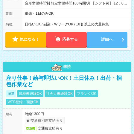
変形労働時間制 想定労働時間160時間/月 【シフト例】 12：00
～22：00
単発・1日のみOK
期間
日払いOK / 副業・WワークOK / 10名以上の大量募集
特徴
気になる！
応募する
詳細へ
未読
座り仕事！給与即払いOK！土日休み！出荷・梱
包作業など
派遣
職種未経験OK
社会人未経験OK
ブランクOK
WEB登録・面接OK
時給1300円
給与
交通費別途支給あり
交通費支給有り
交通費