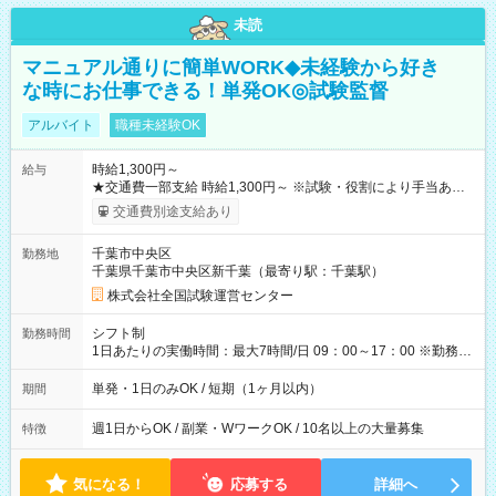
未読
マニュアル通りに簡単WORK◆未経験から好き
な時にお仕事できる！単発OK◎試験監督
アルバイト
職種未経験OK
時給1,300円～
給与
★交通費一部支給 時給1,300円～ ※試験・役割により手当あり
※勤務回数により昇給あり 【即給（前払い）オプションあ
交通費別途支給あり
り！】 希望される場合、勤務から1週間ほどで給与の一部を受け
取れます。 ※手数料418円がかかります。 【過去試験日の収入
千葉市中央区
勤務地
例】 ・河合塾模擬試験 8:30～17:30（休憩1時間） 時給1,300円
千葉県千葉市中央区新千葉（最寄り駅：千葉駅）
×8時間＝日収10,400円＋交通費 ※当日の役割により時給＋100
円の場合あり ・国家試験 7:00～13:30（休憩なし） 時給1,300
株式会社全国試験運営センター
円（役割手当＋100円）×6時間＝日収8,400円＋交通費 【試用期
間】試用期間なし
シフト制
勤務時間
1日あたりの実働時間：最大7時間/日 09：00～17：00 ※勤務時
間は 試験により異なります。
単発・1日のみOK / 短期（1ヶ月以内）
期間
週1日からOK / 副業・WワークOK / 10名以上の大量募集
特徴
気になる！
応募する
詳細へ