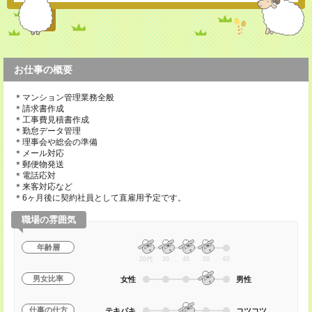
お仕事の概要
＊マンション管理業務全般
＊請求書作成
＊工事費見積書作成
＊勤怠データ管理
＊理事会や総会の準備
＊メール対応
＊郵便物発送
＊電話応対
＊来客対応など
＊6ヶ月後に契約社員として直雇用予定です。
職場の雰囲気
年齢層
20代
30
40
50
60
男女比率
女性
男性
仕事の仕方
テキパキ
コツコツ