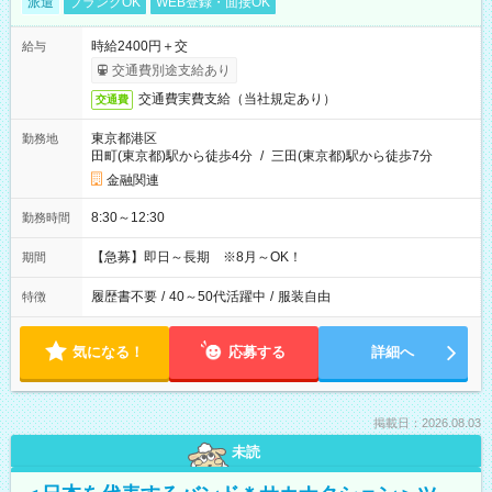
派遣
ブランクOK
WEB登録・面接OK
時給2400円＋交
給与
交通費別途支給あり
交通費実費支給（当社規定あり）
交通費
東京都港区
勤務地
田町(東京都)駅から徒歩4分
/
三田(東京都)駅から徒歩7分
金融関連
8:30～12:30
勤務時間
【急募】即日～長期 ※8月～OK！
期間
履歴書不要
/
40～50代活躍中
/
服装自由
特徴
気になる！
応募する
詳細へ
掲載日：2026.08.03
未読