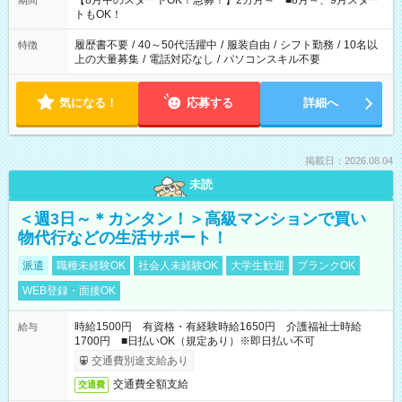
【8月中のスタートOK！急募！】2カ月～ ■8月～、9月スター
期間
ね。 ※Wワーク希望の方へ 今ご覧のお仕事で希望する勤務時間
トもOK！
と、もう1つのお仕事の勤務時間。 合計で週40時間を超える場
合は応募できません。
履歴書不要
/
40～50代活躍中
/
服装自由
/
シフト勤務
/
10名以
特徴
上の大量募集
/
電話対応なし
/
パソコンスキル不要
気になる！
応募する
詳細へ
掲載日：2026.08.04
未読
＜週3日～＊カンタン！＞高級マンションで買い
物代行などの生活サポート！
派遣
職種未経験OK
社会人未経験OK
大学生歓迎
ブランクOK
WEB登録・面接OK
時給1500円 有資格・有経験時給1650円 介護福祉士時給
給与
1700円 ■日払いOK（規定あり）※即日払い不可
交通費別途支給あり
交通費全額支給
交通費