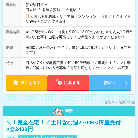
茨城県日立市
勤務地
日立駅
/
常陸多賀駅
/
大甕駅
/
…
＜選べる勤務地＞シニア向けマンション ※他にもさまざま
な施設をご紹介できます！
★1日5時間～OK！ （例）9:00～18:00のあいだ もちろん1日8時
勤務時間
間のお仕事もご紹介可能です！ご希望をお聞かせください！★
家庭の都合でお休みが必要な場合も遠慮なくご相談ください。
※週最低15時間以上の勤務が必要です
短期2ヵ月～のお仕事です。開始日はご相談ください！ ★急募
期間
です！
日払いOK
/
履歴書不要
/
40～50代活躍中
/
服装自由
/
シフト勤
特徴
務
/
10名以上の大量募集
/
電話対応なし
/
パソコンスキル不要
気になる！
応募する
詳細へ
掲載日：2026.08.06
未読
＼！完全在宅！／土日含む週2～OK<講座受付
>@2400円