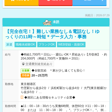
掲載日：2026.07.29
未読
【完全在宅！】難しい業務なし＆電話なし！ゆ
っくりの11時～時短＊データ入力・事務
派遣
職種未経験OK
ブランクOK
WEB登録・面接OK
◆時給1,700円＊日払い・週払いOK＊昇給あり♪【月収例】 ・約
給与
204,000円 （時給1,700円 × 実働6h × 20日）
交通費別途支給あり
◆全額支給 ＊家が少し遠くても安心！
交通費
20～25万円
月収例
東京都港区
勤務地
竹芝駅から徒歩2分
/
浜松町駅から徒歩4分
/
大門(東京都)駅か
ら徒歩5分
/
…
◆港区にある情報セキュリティ企業◆
◆11：00～18：30のうち実働6時間、休憩60分 ※11：00～18：
勤務時間
00 または 11：30～18：30 。*。ブランクOK！。*。 例え