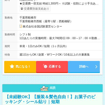
★交通費一部支給 時給1,300円～ ※試験・役割により手当あり
※勤務回数により昇給あり 【即給（前払い）オプションあ
交通費別途支給あり
り！】 希望される場合、勤務から1週間ほどで給与の一部を受け
取れます。 ※手数料418円がかかります。 【過去試験日の収入
千葉県船橋市
勤務地
例】 ・河合塾模擬試験 8:30～17:30（休憩1時間） 時給1,300円
千葉県船橋市西船（最寄り駅：西船橋駅）
×8時間＝日収10,400円＋交通費 ※当日の役割により時給＋100
円の場合あり ・国家試験 7:00～13:30（休憩なし） 時給1,300
株式会社全国試験運営センター
円（役割手当＋100円）×6時間＝日収8,400円＋交通費 【試用期
間】試用期間なし
シフト制
勤務時間
1日あたりの実働時間：最大7時間/日 09：00～17：00 ※勤務時
間は 試験により異なります。
単発・1日のみOK / 短期（1ヶ月以内）
期間
週1日からOK / 副業・WワークOK / 10名以上の大量募集
特徴
気になる！
応募する
詳細へ
未読
【未経験OK】【服装＆髪色自由！】お菓子のピ
ッキング・シール貼り｜短期