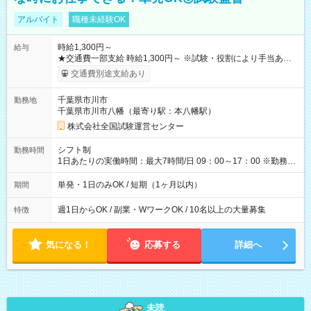
アルバイト
職種未経験OK
時給1,300円～
給与
★交通費一部支給 時給1,300円～ ※試験・役割により手当あり
※勤務回数により昇給あり 【即給（前払い）オプションあ
交通費別途支給あり
り！】 希望される場合、勤務から1週間ほどで給与の一部を受け
取れます。 ※手数料418円がかかります。 【過去試験日の収入
千葉県市川市
勤務地
例】 ・河合塾模擬試験 8:30～17:30（休憩1時間） 時給1,300円
千葉県市川市八幡（最寄り駅：本八幡駅）
×8時間＝日収10,400円＋交通費 ※当日の役割により時給＋100
円の場合あり ・国家試験 7:00～13:30（休憩なし） 時給1,300
株式会社全国試験運営センター
円（役割手当＋100円）×6時間＝日収8,400円＋交通費 【試用期
間】試用期間なし
シフト制
勤務時間
1日あたりの実働時間：最大7時間/日 09：00～17：00 ※勤務時
間は 試験により異なります。
単発・1日のみOK / 短期（1ヶ月以内）
期間
週1日からOK / 副業・WワークOK / 10名以上の大量募集
特徴
気になる！
応募する
詳細へ
未読