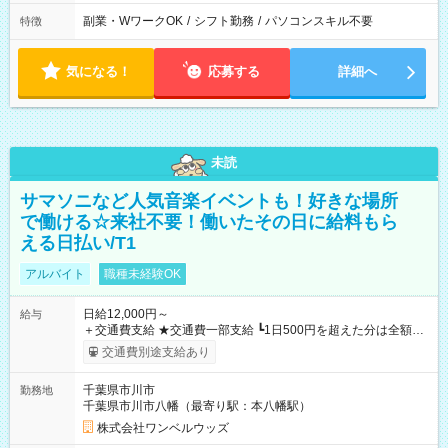
副業・WワークOK
/
シフト勤務
/
パソコンスキル不要
特徴
気になる！
応募する
詳細へ
未読
サマソニなど人気音楽イベントも！好きな場所
で働ける☆来社不要！働いたその日に給料もら
える日払い/T1
アルバイト
職種未経験OK
日給12,000円～
給与
＋交通費支給 ★交通費一部支給 ┗1日500円を超えた分は全額支
給！ ※往復500円以内の方は自己負担となります ★日払いOK！
交通費別途支給あり
（規定あり） ┗働いたその日に現金GET♪ お仕事後はコンビニ
ATMから 日払い分を引き落とせます！ 【試用期間】試用期間
千葉県市川市
勤務地
なし
千葉県市川市八幡（最寄り駅：本八幡駅）
株式会社ワンベルウッズ