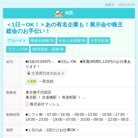
掲載日：2026.08.06
未読
＜1日～OK！＞あの有名企業も！展示会や株主
総会のお手伝い！
アルバイト
職種未経験OK
社会人未経験OK
大学生歓迎
ブランクOK
WEB登録・面接OK
■日給16,840円～ ■日払いOK ■実働3時間5,120円のお仕事あ
給与
ります！
交通費別途支給あり
一部支給
交通費
東京都千代田区
勤務地
東京駅
/
水道橋駅
/
有楽町駅
/
…
株式会社マッシュ
■シフト例 ・07:00～19:30 ・09:00～12:00 ・10:00～17:00 ・
勤務時間
18:00～23:00 ・19:00～07:00 ・20:00～09:00 ・22:00～06:00
etc ★最短で3時間で5,120円のお仕事から 15時間で2万円近く稼
げるお仕事も！ ご希望のお時間に合わせてご紹介！ ※シフトは
■１日のみ・1回だけお仕事OK！
期間
現場によって異なります。 ※勿論、休憩時間はあるのでご安心