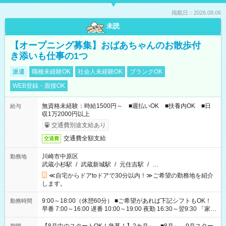
掲載日：2026.08.06
未読
【オープニング募集】おばあちゃんのお散歩付
き添いも仕事の1つ
派遣
職種未経験OK
社会人未経験OK
ブランクOK
WEB登録・面接OK
無資格未経験：時給1500円～ ■週払いOK ■扶養内OK ■日
給与
収1万2000円以上
交通費別途支給あり
交通費全額支給
交通費
川崎市中原区
勤務地
武蔵小杉駅
/
武蔵新城駅
/
元住吉駅
/
…
≪自宅からドアtoドアで30分以内！≫ご希望の勤務地を紹介
します。
9:00～18:00（休憩60分） ■ご希望があれば下記シフトもOK！
勤務時間
早番 7:00～16:00 遅番 10:00～19:00 夜勤 16:30～翌9:30 「家族
と休みを合わせたい」 「余裕を持って夕飯の準備がしたい」
「できれば残業はしたくない」 など、ご希望を教えてください