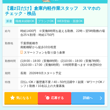
【週2日だけ】倉庫内軽作業スタッフ スマホの
チェック・検品
派遣
職種未経験OK
ブランクOK
WEB登録・面接OK
時給1400円 ※実働8時間を超える勤務、22時～翌5時勤務の場
給与
合25％割増：時給1750円
千葉県船橋市
勤務地
南船橋駅から徒歩10分程度
スマートフォンを取り扱う倉庫
(1)9:00～18:00（実働8時間） (2)10:00～18:00（実働7時間）
勤務時間
(3)10:00～17:00（実働6時間） ※時間帯選べます ※休憩60分
長期 2026年9月スタート予定
期間
日払いOK
/
履歴書不要
/
40～50代活躍中
/
副業・WワークOK
/
特徴
シフト勤務
/
10名以上の大量募集
気になる！
応募する
詳細へ