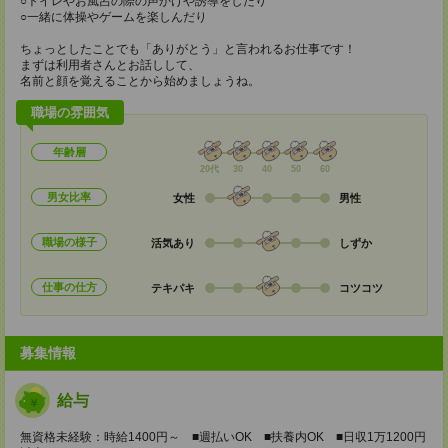
○トイレやお風呂の際の声かけや誘導をしたり
○一緒に体操やゲームを楽しんだり
ちょっとしたことでも「ありがとう」と言われるお仕事です！
まずは利用者さんとお話しして、
名前と顔を覚えることから始めましょうね。
職場の雰囲気
年齢層
20代
30
40
50
60
男女比率
女性
男性
職場の様子
活気あり
しずか
仕事の仕方
テキパキ
コツコツ
募集情報
給与
無資格未経験：時給1400円～ ■週払いOK ■扶養内OK ■日収1万1200円