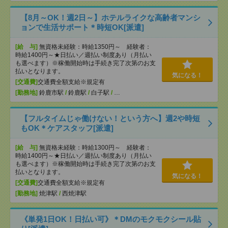
【8月～OK！週2日～】ホテルライクな高齢者マンシ
ョンで生活サポート＊時短OK[派遣]
[給 与]
無資格未経験：時給1350円～ 経験者：
時給1400円～★日払い／週払い制度あり（月払い
も選べます）※稼働開始時は手続き完了次第のお支
払いとなります。
気になる！
[交通費]
交通費全額支給※規定有
[勤務地]
鈴鹿市駅
/
鈴鹿駅
/
白子駅
/
…
【フルタイムじゃ働けない！という方へ】週2や時短
もOK＊ケアスタッフ[派遣]
[給 与]
無資格未経験：時給1300円～ 経験者：
時給1400円～★日払い／週払い制度あり（月払い
も選べます）※稼働開始時は手続き完了次第のお支
払いとなります。
気になる！
[交通費]
交通費全額支給※規定有
[勤務地]
焼津駅
/
西焼津駅
《単発1日OK！日払い可》＊DMのモクモクシール貼