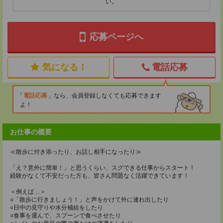
い。
応募ページへ
気になる！
電話応募
電話応募
なら、会員登録しなくても応募できます
よ！
お仕事の概要
≪散歩に付き添ったり、お話し相手になったり≫
「え？意外に簡単！」と思うくらい、スグできる仕事からスタート！
経験がなくて不安だった方も、皆さん問題なく活躍できています！
＜例えば…＞
○「散歩に行きましょう！」と声をかけて外に連れ出したり
○日中の見守りや水分補給をしたり
○食事を運んで、スプーンで食べさせたり