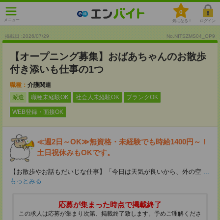
0
メニュー
気になる！
ログイン
掲載日 :2026
/
07
/
29
No.NITSZMS04_OP9
【オープニング募集】おばあちゃんのお散歩
付き添いも仕事の1つ
職種：
介護関連
派遣
職種未経験OK
社会人未経験OK
ブランクOK
WEB登録・面接OK
≪週2日～OK≫無資格・未経験でも時給1400円～！
土日祝休みもOKです。
【お散歩やお話もだいじな仕事】「今日は天気が良いから、外の空
...
もっとみる
応募が集まった時点で掲載終了
この求人は応募が集まり次第、掲載終了致します。予めご理解くださ