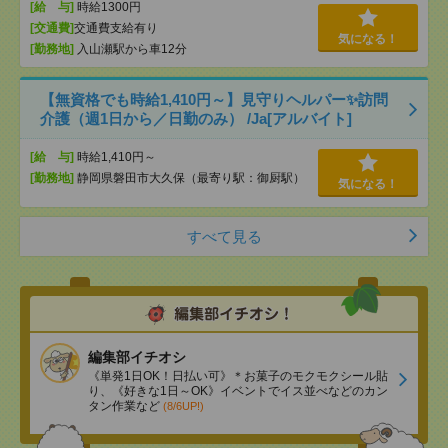
[給 与]
時給1300円
[交通費]
交通費支給有り
気になる！
[勤務地]
入山瀬駅から車12分
【無資格でも時給1,410円～】見守りヘルパー✨訪問
介護（週1日から／日勤のみ） /Ja[アルバイト]
[給 与]
時給1,410円～
[勤務地]
静岡県磐田市大久保（最寄り駅：御厨駅）
気になる！
すべて見る
編集部イチオシ
《単発1日OK！日払い可》＊お菓子のモクモクシール貼
り、《好きな1日～OK》イベントでイス並べなどのカン
タン作業など
(8/6UP!)