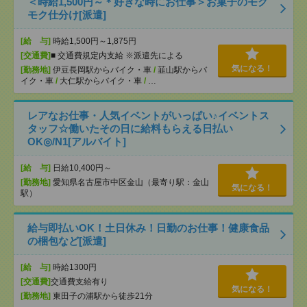
＜時給1,500円～＊好きな時にお仕事＞お菓子のモク
モク仕分け[派遣]
[給 与]
時給1,500円～1,875円
[交通費]
■ 交通費規定内支給 ※派遣先による
気になる！
[勤務地]
伊豆長岡駅からバイク・車
/
韮山駅からバ
イク・車
/
大仁駅からバイク・車
/
…
レアなお仕事・人気イベントがいっぱい♪イベントス
タッフ☆働いたその日に給料もらえる日払い
OK◎/N1[アルバイト]
[給 与]
日給10,400円～
[勤務地]
愛知県名古屋市中区金山（最寄り駅：金山
気になる！
駅）
給与即払いOK！土日休み！日勤のお仕事！健康食品
の梱包など[派遣]
[給 与]
時給1300円
[交通費]
交通費支給有り
気になる！
[勤務地]
東田子の浦駅から徒歩21分