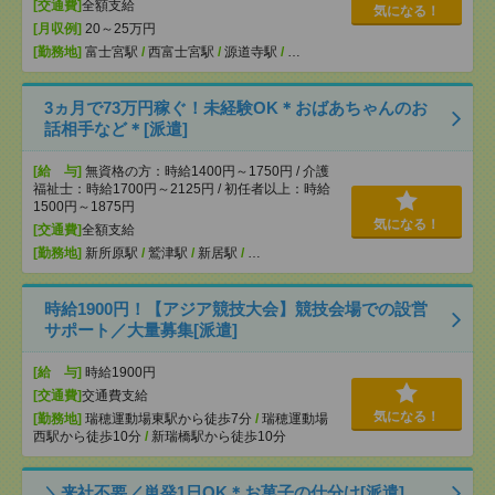
[交通費]
全額支給
気になる！
[月収例]
20～25万円
[勤務地]
富士宮駅
/
西富士宮駅
/
源道寺駅
/
…
3ヵ月で73万円稼ぐ！未経験OK＊おばあちゃんのお
話相手など＊[派遣]
[給 与]
無資格の方：時給1400円～1750円 / 介護
福祉士：時給1700円～2125円 / 初任者以上：時給
1500円～1875円
気になる！
[交通費]
全額支給
[勤務地]
新所原駅
/
鷲津駅
/
新居駅
/
…
時給1900円！【アジア競技大会】競技会場での設営
サポート／大量募集[派遣]
[給 与]
時給1900円
[交通費]
交通費支給
気になる！
[勤務地]
瑞穂運動場東駅から徒歩7分
/
瑞穂運動場
西駅から徒歩10分
/
新瑞橋駅から徒歩10分
＼来社不要／単発1日OK＊お菓子の仕分け[派遣]