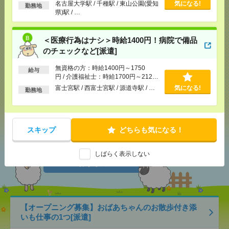
以上
名古屋大学駅 / 千種駅 / 東山公園(愛知
気になる!
勤務地
応募ページへ
県)駅 / …
＜医療行為はナシ＞時給1400円！病院で備品
気になる！
電話応募
のチェックなど[派遣]
無資格の方：時給1400円～1750
給与
円 / 介護福祉士：時給1700円～2125
メール
LINE
で送る
で送る
円 / 初任者以上：時給1500円～1875
富士宮駅 / 西富士宮駅 / 源道寺駅 / …
気になる!
勤務地
円
シェア
ツイート
ブックマーク
スキップ
どちらも気になる！
あなたの閲覧履歴からの
しばらく表示しない
おすすめ
【オープニング募集】おばあちゃんのお散歩付き添
いも仕事の1つ[派遣]