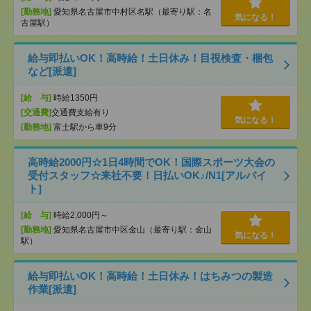
[勤務地]
愛知県名古屋市中村区名駅（最寄り駅：名
気になる！
古屋駅）
給与即払いOK！高時給！土日休み！目視検査・梱包
など[派遣]
[給 与]
時給1350円
[交通費]
交通費支給有り
気になる！
[勤務地]
富士駅から車9分
高時給2000円☆1日4時間でOK！国際スポーツ大会の
受付スタッフ☆来社不要！日払いOK♪/N1[アルバイ
ト]
[給 与]
時給2,000円～
[勤務地]
愛知県名古屋市中区金山（最寄り駅：金山
気になる！
駅）
給与即払いOK！高時給！土日休み！はちみつの製造
作業[派遣]