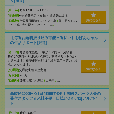
り[派遣]
[給 与]
時給1,500円～1,875円
[交通費]
■ 交通費規定内支給 ※派遣先による
気になる！
[勤務地]
伊豆長岡駅からバイク・車
/
韮山駅からバ
イク・車
/
大仁駅からバイク・車
/
…
【毎週お給料振り込み可能＊週払い】おばあちゃん
の生活サポート[派遣]
[給 与]
無資格未経験：時給1350円～ 経験者：
時給1400円～★日払い／週払い制度あり（月払い
も選べます）※稼働開始時は手続き完了次第のお支
払いとなります。
気になる！
[交通費]
交通費支給※規定有
[月収例]
～5万円
[勤務地]
鈴鹿市駅
/
鈴鹿駅
/
白子駅
/
…
高時給2000円☆1日4時間でOK！国際スポーツ大会の
受付スタッフ☆来社不要！日払いOK♪/N1[アルバイ
ト]
[給 与]
時給2,000円～