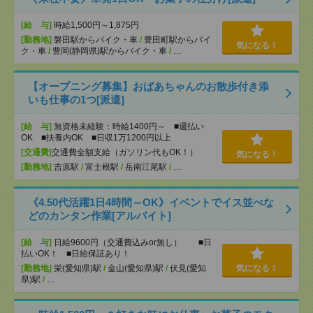
[給 与]
時給1,500円～1,875円
[勤務地]
磐田駅からバイク・車
/
豊田町駅からバイ
気になる！
ク・車
/
豊岡(静岡県)駅からバイク・車
/
…
【オープニング募集】おばあちゃんのお散歩付き添
いも仕事の1つ[派遣]
[給 与]
無資格未経験：時給1400円～ ■週払い
OK ■扶養内OK ■日収1万1200円以上
[交通費]
交通費全額支給（ガソリン代もOK！）
気になる！
[勤務地]
吉原駅
/
富士根駅
/
岳南江尾駅
/
…
《4.50代活躍1日4時間～OK》イベントでイス並べな
どのカンタン作業[アルバイト]
[給 与]
日給9600円（交通費込みor無し） ■日
払いOK！ ■日給保証あり！
[勤務地]
栄(愛知県)駅
/
金山(愛知県)駅
/
伏見(愛知
気になる！
県)駅
/
…