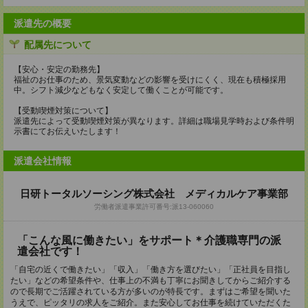
派遣先の概要
配属先について
【安心・安定の勤務先】
福祉のお仕事のため、景気変動などの影響を受けにくく、現在も積極採用
中。シフト減少などもなく安定して働くことが可能です。
【受動喫煙対策について】
派遣先によって受動喫煙対策が異なります。詳細は職場見学時および条件明
示書にてお伝えいたします！
派遣会社情報
日研トータルソーシング株式会社 メディカルケア事業部
労働者派遣事業許可番号:派13-060060
「こんな風に働きたい」をサポート＊介護職専門の派
遣会社です！
「自宅の近くで働きたい」「収入」「働き方を選びたい」「正社員を目指し
たい」などの希望条件や、仕事上の不満も丁寧にお聞きしてからご紹介する
ので長期でご活躍されている方が多いのが特長です。まずはご希望を聞いた
うえで、ピッタリの求人をご紹介。また安心してお仕事を続けていただくた