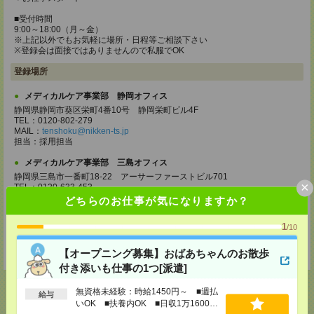
■受付時間
9:00～18:00（月～金）
※上記以外でもお気軽に場所・日程等ご相談下さい
※登録会は面接ではありませんので私服でOK
登録場所
メディカルケア事業部 静岡オフィス
静岡県静岡市葵区栄町4番10号 静岡栄町ビル4F
TEL：0120-802-279
MAIL：
tenshoku@nikken-ts.jp
担当：採用担当
メディカルケア事業部 三島オフィス
静岡県三島市一番町18-22 アーサーファーストビル701
×
TEL：0120-633-453
MAIL：
tenshoku@nikken-ts.jp
どちらのお仕事が気になりますか？
担当：採用担当
1
/10
登録交通費
★今ならご来社登録でQUOカード2000円分をプレゼント中★
【オープニング募集】おばあちゃんのお散歩
付き添いも仕事の1つ[派遣]
無資格未経験：時給1450円～ ■週払
給与
いOK ■扶養内OK ■日収1万1600円