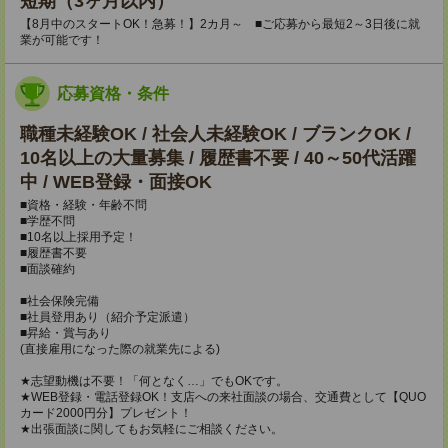
短期（3ヶ月以内）
【8月中のスタートOK！急募！】2カ月～ ■ご応募から最短2～3日後に就
業が可能です！
応募資格・条件
職種未経験OK / 社会人未経験OK / ブランクOK /
10名以上の大量募集 / 履歴書不要 / 40～50代活躍
中 / WEB登録・面接OK
■資格・経験・年齢不問
■学歴不問
■10名以上採用予定！
■履歴書不要
■面談確約
■社会保険完備
■社員登用あり（紹介予定派遣）
■昇給・賞与あり
(直接雇用になった際の就業先による)
★志望動機は不要！「何となく…」でもOKです。
★WEB登録・電話登録OK！支店への来社面談の場合、交通費として【QUO
カード2000円分】プレゼント！
★出張面談に関してもお気軽にご相談ください。