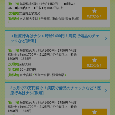
[給 与]
無資格未経験：時給1450円～ ■週払い
OK ■扶養内OK ■日収1万1600円以上
[交通費]
交通費全額支給
気になる！
[勤務地]
名古屋大学駅
/
千種駅
/
東山公園(愛知県)駅
/
…
＜医療行為はナシ＞時給1400円！病院で備品のチェ
ックなど[派遣]
[給 与]
無資格の方：時給1400円～1750円 / 介護
福祉士：時給1700円～2125円 / 初任者以上：時給
1500円～1875円
[交通費]
全額支給
気になる！
[月収例]
20～25万円
[勤務地]
富士宮駅
/
西富士宮駅
/
源道寺駅
/
…
3ヵ月で73万円稼ぐ！病院で備品のチェックなど＊医
療行為はナシ[派遣]
[給 与]
無資格の方：時給1400円～1750円 / 介護
福祉士：時給1700円～2125円 / 初任者以上：時給
1500円～1875円