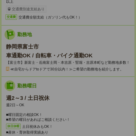
以上
交通費別途支給あり
交通費全額支給（ガソリン代もOK！）
交通費
勤務地
静岡県富士市
車通勤OK / 自転車・バイク通勤OK
【富士市】新富士・岳南富士岡・本吉原・竪堀・吉原本町など勤務地多数！
≪自宅からドアtoドアで30分以内！≫ご希望の勤務地を紹介します。
勤務曜日
週2～3 / 土日祝休
週2日～OK
■曜日固定の相談OK！
■希望の曜日があればご相談ください！
土日祝休みもOK！
休日休暇
■産休・育休取得実績あり