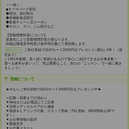
＜一例＞
◆テーマパーク割引
◆宿泊、旅行割引
◆各種飲食店割引
◆飲食チェーン店クーポン
◆サロン、スパ、ジム割引など
【受動喫煙対策について】
派遣先により受動喫煙対策が異なります。
詳細は職場見学時及び条件明示書にて通知致します。
ご来社登録でQUOカード2000円分プレゼント♪週払いOK！（規
ポイント！
定あり）
☆1981年創業。長く続く実績があるので安心♪ご紹介できるお仕事多数！
選べる条件が多いって、実は重要なこと。安心の「ニッケン」で一緒に働き
ましょう♪
登録について
★今ならご来社登録でQUOカード2000円分をプレゼント中★
≪応募～就業までの流れ≫
▼Webまたはお電話にてご応募
▼日研メディカルケアから連絡
▼面談＆ヒアリングの後、スタッフ登録（TEL登録、WEB登録もOKで
す！）
▼お仕事情報の提供
▼職場見学
▼お仕事スタート