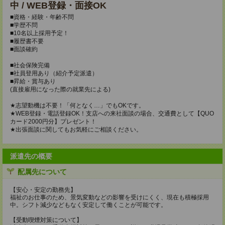
中 / WEB登録・面接OK
■資格・経験・年齢不問
■学歴不問
■10名以上採用予定！
■履歴書不要
■面談確約
■社会保険完備
■社員登用あり（紹介予定派遣）
■昇給・賞与あり
(直接雇用になった際の就業先による)
★志望動機は不要！「何となく…」でもOKです。
★WEB登録・電話登録OK！支店への来社面談の場合、交通費として【QUO
カード2000円分】プレゼント！
★出張面談に関してもお気軽にご相談ください。
派遣先の概要
配属先について
【安心・安定の勤務先】
福祉のお仕事のため、景気変動などの影響を受けにくく、現在も積極採用
中。シフト減少などもなく安定して働くことが可能です。
【受動喫煙対策について】