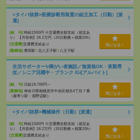
<タイパ抜群>医療診断用装置の組立加工（日勤）[派
遣]
[給 与]
時給1500円 ※交通費全額支給（規定あ
り） 【月収例】26.2万円（20日勤務＋残業20h）
[交通費]
交通費支給あり
気になる！
[勤務地]
豊田駅
/
北八王子駅
/
八王子駅
生活サポーター✨障がい者施設／無資格OK・夜勤専
従／シニア活躍中・ブランク /Gi[アルバイト]
[給 与]
日給19,700円～
[勤務地]
神奈川県相模原市中央区相生4丁目７番
気になる！
（最寄り駅：淵野辺駅）
<タイパ抜群>機械操作（日勤）[派遣]
[給 与]
時給1500円 ※交通費全額支給（規定あ
り） 【月収例】26.2万円（20日勤務＋残業20h）
[交通費]
交通費支給あり
気になる！