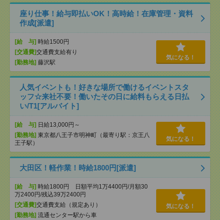
座り仕事！給与即払いOK！高時給！在庫管理・資料
作成[派遣]
[給 与]
時給1500円
[交通費]
交通費支給有り
気になる！
[勤務地]
藤沢駅
人気イベントも！好きな場所で働けるイベントスタ
ッフ☆来社不要！働いたその日に給料もらえる日払
い/T1[アルバイト]
[給 与]
日給13,000円～
[勤務地]
東京都八王子市明神町（最寄り駅：京王八
気になる！
王子駅）
大田区！軽作業！時給1800円[派遣]
[給 与]
時給1800円 日額平均1万4400円/月額30
万2400円/残込39万2400円
[交通費]
交通費支給（規定あり）
気になる！
[勤務地]
流通センター駅から車