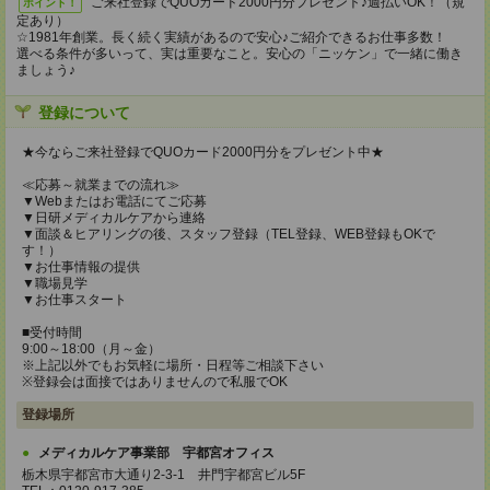
ご来社登録でQUOカード2000円分プレゼント♪週払いOK！（規
ポイント！
定あり）
☆1981年創業。長く続く実績があるので安心♪ご紹介できるお仕事多数！
選べる条件が多いって、実は重要なこと。安心の「ニッケン」で一緒に働き
ましょう♪
登録について
★今ならご来社登録でQUOカード2000円分をプレゼント中★
≪応募～就業までの流れ≫
▼Webまたはお電話にてご応募
▼日研メディカルケアから連絡
▼面談＆ヒアリングの後、スタッフ登録（TEL登録、WEB登録もOKで
す！）
▼お仕事情報の提供
▼職場見学
▼お仕事スタート
■受付時間
9:00～18:00（月～金）
※上記以外でもお気軽に場所・日程等ご相談下さい
※登録会は面接ではありませんので私服でOK
登録場所
メディカルケア事業部 宇都宮オフィス
栃木県宇都宮市大通り2-3-1 井門宇都宮ビル5F