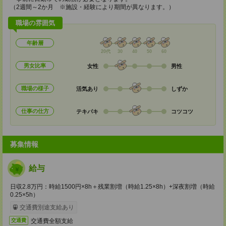
（2週間～2か月 ※施設・経験により期間が異なります。）
職場の雰囲気
年齢層
20代
30
40
50
60
男女比率
女性
男性
職場の様子
活気あり
しずか
仕事の仕方
テキパキ
コツコツ
募集情報
給与
日収2.8万円：時給1500円×8h＋残業割増（時給1.25×8h）+深夜割増（時給
0.25×5h）
交通費別途支給あり
交通費全額支給
交通費