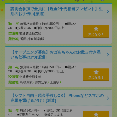
説明会参加で全員に【現金2千円相当プレゼント】生
活のお手伝い[派遣]
[給 与]
無資格未経験：時給1500円～ ■週払い
OK ■扶養内OK ■日収1万2000円以上
[交通費]
交通費全額支給
気になる！
[勤務地]
番田(神奈川県)駅
【オープニング募集】おばあちゃんのお散歩付き添
いも仕事の1つ[派遣]
[給 与]
無資格未経験：時給1500円～ ■週払い
OK ■扶養内OK ■日収1万2000円以上
[交通費]
交通費全額支給
気になる！
[勤務地]
相模原駅
/
淵野辺駅
/
上溝駅
/
…
【シフト自由・現金手渡しOK】iPhoneなどスマホの
充電を繋げるだけ！[派遣]
[給 与]
時給1414円～ ▼日払いOK（規定あ
り） ■初勤務手当あり ※規定による