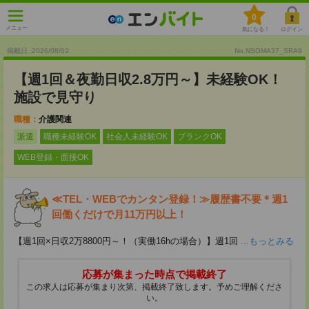
0
メニュー
気になる！
ログイン
掲載日 :2026
/
08
/
02
No.NSGMA37_SRA9
【週1回＆夜勤日収2.8万円～】未経験OK！
施設で見守り
職種：
介護関連
派遣
職種未経験OK
社会人未経験OK
ブランクOK
WEB登録・面接OK
≪TEL・WEBでカンタン登録！≫履歴書不要＊週1
回働くだけで月11万円以上！
【週1回×日収2万8800円～！（実働16hの場合）】週1回
...もっとみる
応募が集まった時点で掲載終了
この求人は応募が集まり次第、掲載終了致します。予めご理解くださ
い。