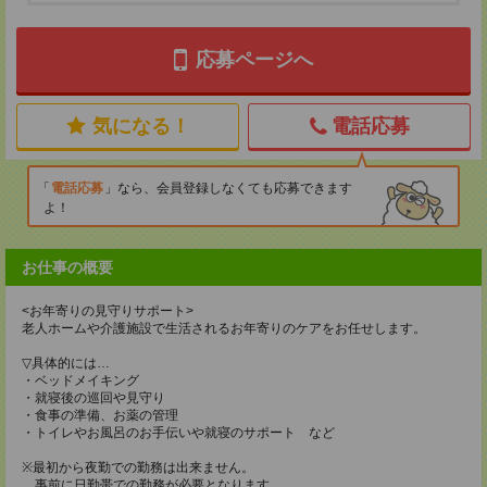
応募ページへ
気になる！
電話応募
電話応募
なら、会員登録しなくても応募できます
よ！
お仕事の概要
<お年寄りの見守りサポート>
老人ホームや介護施設で生活されるお年寄りのケアをお任せします。
▽具体的には…
・ベッドメイキング
・就寝後の巡回や見守り
・食事の準備、お薬の管理
・トイレやお風呂のお手伝いや就寝のサポート など
※最初から夜勤での勤務は出来ません。
事前に日勤帯での勤務が必要となります。