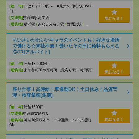
[給 与]
日給1万5000円～ ■最大で日給2万8500
円！
[交通費]
交通費規定支給
気になる！
[勤務地]
横浜駅
/
みなとみらい駅
/
西横浜駅
/
…
ちいさいかわいいキャラのイベントも！好きな場所
で働ける☆来社不要！働いたその日に給料もらえる
◎/T1[アルバイト]
[給 与]
日給13,000円～
[勤務地]
東京都町田市原町田（最寄り駅：町田駅）
気になる！
座り仕事！高時給！車通勤OK！土日休み！品質管
理・検査業務[派遣]
[給 与]
時給1500円
[交通費]
交通費支給有り
気になる！
[勤務地]
神奈川県厚木市 ※車通勤・バイク通勤
OK