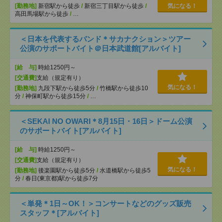
[勤務地]
新宿駅から徒歩
/
新宿三丁目駅から徒歩
/
気になる！
高田馬場駅から徒歩
/
…
＜日本を代表するバンド＊サカナクション＞ツアー
公演のサポートバイト＠日本武道館[アルバイト]
[給 与]
時給1250円～
[交通費]
支給（規定有り）
気になる！
[勤務地]
九段下駅から徒歩5分
/
竹橋駅から徒歩10
分
/
神保町駅から徒歩15分
/
…
＜SEKAI NO OWARI＊8月15日・16日＞ドーム公演
のサポートバイト[アルバイト]
[給 与]
時給1250円～
[交通費]
支給（規定有り）
気になる！
[勤務地]
後楽園駅から徒歩5分
/
水道橋駅から徒歩5
分
/
春日(東京都)駅から徒歩7分
＜単発＊1日～OK！＞コンサートなどのグッズ販売
スタッフ＊[アルバイト]