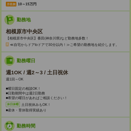
10～15万円
月収例
勤務地
相模原市中央区
【相模原市中央区】番田(神奈川県)など勤務地多数！
≪自宅からドアtoドアで30分以内！≫ご希望の勤務地を紹介します。
勤務曜日
週1OK / 週2～3 / 土日祝休
週1回～OK
■曜日固定の相談OK！
■日勤期間中は週2日勤務
■希望の曜日があればご相談ください！
土日祝休みもOK！
休日休暇
■産休・育休取得実績あり
勤務時間