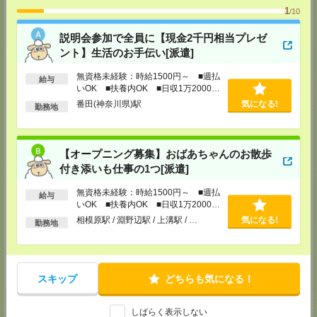
メディカルケア事業部 新宿オフィス
1
/10
東京都新宿区新宿2-3-10 新宿御苑ビル6階
TEL：0120-457-235
説明会参加で全員に【現金2千円相当プレゼ
MAIL：
tenshoku@nikken-ts.jp
ント】生活のお手伝い[派遣]
担当：採用担当
メディカルケア事業部 立川事業所
無資格未経験：時給1500円～ ■週払
給与
東京都立川市錦町1-12-14
いOK ■扶養内OK ■日収1万2000円
TEL：0120-934-200
以上
番田(神奈川県)駅
気になる!
勤務地
MAIL：
tenshoku@nikken-ts.jp
担当：採用担当
メディカルケア事業部 町田オフィス
【オープニング募集】おばあちゃんのお散歩
東京都町田市森野1-7-23 大樹生命町田ビル6F
TEL：0120-453-285
付き添いも仕事の1つ[派遣]
MAIL：
tenshoku@nikken-ts.jp
担当：採用担当
無資格未経験：時給1500円～ ■週払
給与
いOK ■扶養内OK ■日収1万2000円
メディカルケア事業部 横浜オフィス
以上
相模原駅 / 淵野辺駅 / 上溝駅 / …
気になる!
神奈川県横浜市保土ケ谷区神戸町134 横浜ビジネスパークサウスタワー
勤務地
2F B区画
TEL：0120-901-799
MAIL：
tenshoku@nikken-ts.jp
担当：採用担当
スキップ
どちらも気になる！
登録交通費
★今ならご来社登録でQUOカード2000円分をプレゼント中★
しばらく表示しない