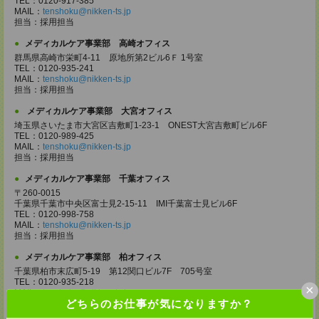
TEL：0120-917-385
MAIL：
tenshoku@nikken-ts.jp
担当：採用担当
メディカルケア事業部 高崎オフィス
群馬県高崎市栄町4-11 原地所第2ビル6Ｆ 1号室
TEL：0120-935-241
MAIL：
tenshoku@nikken-ts.jp
担当：採用担当
メディカルケア事業部 大宮オフィス
埼玉県さいたま市大宮区吉敷町1-23-1 ONEST大宮吉敷町ビル6F
TEL：0120-989-425
MAIL：
tenshoku@nikken-ts.jp
担当：採用担当
メディカルケア事業部 千葉オフィス
〒260-0015
千葉県千葉市中央区富士見2-15-11 IMI千葉富士見ビル6F
TEL：0120-998-758
MAIL：
tenshoku@nikken-ts.jp
担当：採用担当
メディカルケア事業部 柏オフィス
千葉県柏市末広町5-19 第12関口ビル7F 705号室
TEL：0120-935-218
×
MAIL：
tenshoku@nikken-ts.jp
どちらのお仕事が気になりますか？
担当：採用担当