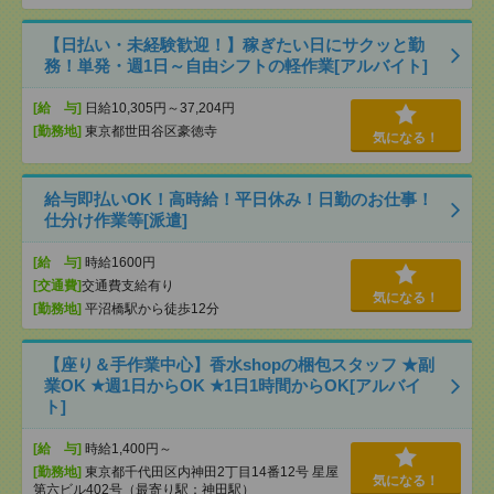
【日払い・未経験歓迎！】稼ぎたい日にサクッと勤
務！単発・週1日～自由シフトの軽作業[アルバイト]
[給 与]
日給10,305円～37,204円
[勤務地]
東京都世田谷区豪徳寺
気になる！
給与即払いOK！高時給！平日休み！日勤のお仕事！
仕分け作業等[派遣]
[給 与]
時給1600円
[交通費]
交通費支給有り
気になる！
[勤務地]
平沼橋駅から徒歩12分
【座り＆手作業中心】香水shopの梱包スタッフ ★副
業OK ★週1日からOK ★1日1時間からOK[アルバイ
ト]
[給 与]
時給1,400円～
[勤務地]
東京都千代田区内神田2丁目14番12号 星屋
気になる！
第六ビル402号（最寄り駅：神田駅）