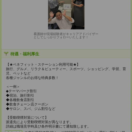
看護師や現場経験者がキャリアアドバイザー
としてしっかりフォローいたします！
待遇・福利厚生
【★ベネフィット・ステーション利用可能★】
旅行、グルメ、リラク＆ビューティー、スポーツ、ショッピング、学習、育
児、ペットなど
各種ジャンルのお得な特典多数！
＜一例＞
◆テーマパーク割引
◆宿泊、旅行割引
◆各種飲食店割引
◆飲食チェーン店クーポン
◆サロン、スパ、ジム割引など
【受動喫煙対策について】
派遣先により受動喫煙対策が異なります。
詳細は職場見学時及び条件明示書にて通知致します。