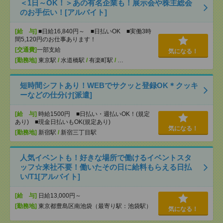
＜1日～OK！＞あの有名企業も！展示会や株主総会
のお手伝い！[アルバイト]
[給 与]
■日給16,840円～ ■日払いOK ■実働3時
間5,120円のお仕事あります！
[交通費]
一部支給
気になる！
[勤務地]
東京駅
/
水道橋駅
/
有楽町駅
/
…
短時間シフトあり！WEBでサクッと登録OK＊クッキ
ーなどの仕分け[派遣]
[給 与]
時給1500円 ■日払い・週払いOK！(規定
あり) ■現金日払いもOK(規定あり)
気になる！
[勤務地]
新宿駅
/
新宿三丁目駅
人気イベントも！好きな場所で働けるイベントスタ
ッフ☆来社不要！働いたその日に給料もらえる日払
い/T1[アルバイト]
[給 与]
日給13,000円～
[勤務地]
東京都豊島区南池袋（最寄り駅：池袋駅）
気になる！