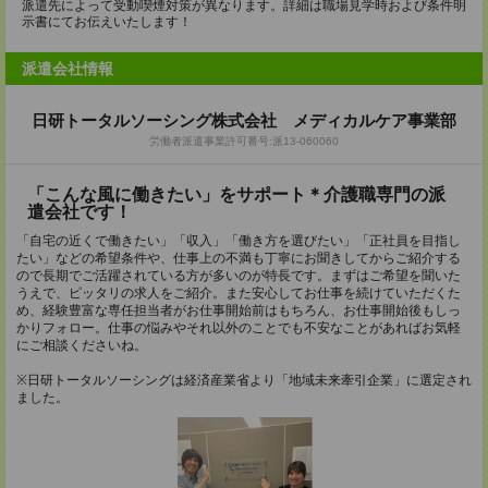
派遣先によって受動喫煙対策が異なります。詳細は職場見学時および条件明
示書にてお伝えいたします！
派遣会社情報
日研トータルソーシング株式会社 メディカルケア事業部
労働者派遣事業許可番号:派13-060060
「こんな風に働きたい」をサポート＊介護職専門の派
遣会社です！
「自宅の近くで働きたい」「収入」「働き方を選びたい」「正社員を目指し
たい」などの希望条件や、仕事上の不満も丁寧にお聞きしてからご紹介する
ので長期でご活躍されている方が多いのが特長です。まずはご希望を聞いた
うえで、ピッタリの求人をご紹介。また安心してお仕事を続けていただくた
め、経験豊富な専任担当者がお仕事開始前はもちろん、お仕事開始後もしっ
かりフォロー。仕事の悩みやそれ以外のことでも不安なことがあればお気軽
にご相談くださいね。
※日研トータルソーシングは経済産業省より「地域未来牽引企業」に選定され
ました。