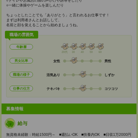
○トイレやお風呂の際の声かけや誘導をしたり
○一緒に体操やゲームを楽しんだり
ちょっとしたことでも「ありがとう」と言われるお仕事です！
まずは利用者さんとお話しして、
名前と顔を覚えることから始めましょうね。
職場の雰囲気
年齢層
20代
30
40
50
60
男女比率
女性
男性
職場の様子
活気あり
しずか
仕事の仕方
テキパキ
コツコツ
募集情報
給与
無資格未経験：時給1500円～ ■週払いOK ■扶養内OK ■日収1万2000円