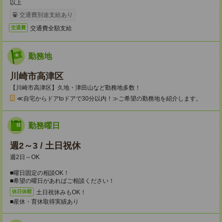
以上
交通費別途支給あり
交通費全額支給
交通費
勤務地
川崎市高津区
【川崎市高津区】久地・津田山など勤務地多数！
≪自宅からドアtoドアで30分以内！≫ご希望の勤務地を紹介します。
勤務曜日
週2～3 / 土日祝休
週2日～OK
■曜日固定の相談OK！
■希望の曜日があればご相談ください！
土日祝休みもOK！
休日休暇
■産休・育休取得実績あり