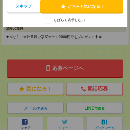
神奈川県横浜市保土ケ谷区神戸町134 横浜ビジネスパークサウスタワー
スキップ
どちらも気になる！
2F B区画
TEL：0120-901-799
MAIL：
tenshoku@nikken-ts.jp
担当：採用担当
しばらく表示しない
登録交通費
★今ならご来社登録でQUOカード2000円分をプレゼント中★
応募ページへ
気になる！
電話応募
メール
LINE
で送る
で送る
シェア
ツイート
ブックマーク