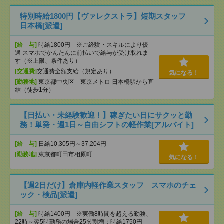
特別時給1800円【ヴァレクストラ】短期スタッフ
日本橋[派遣]
[給 与]
時給1800円 ※ご経験・スキルにより優
遇 スマホでかんたんに前払いで給与が受け取れま
す（※上限、条件あり）
[交通費]
交通費全額支給（規定あり）
気になる！
[勤務地]
東京都中央区 東京メトロ 日本橋駅から直
結（徒歩1分）
【日払い・未経験歓迎！】稼ぎたい日にサクッと勤
務！単発・週1日～自由シフトの軽作業[アルバイト]
[給 与]
日給10,305円～37,204円
[勤務地]
東京都町田市相原町
気になる！
【週2日だけ】倉庫内軽作業スタッフ スマホのチェ
ック・検品[派遣]
[給 与]
時給1400円 ※実働8時間を超える勤務、
22時～翌5時勤務の場合25％割増：時給1750円