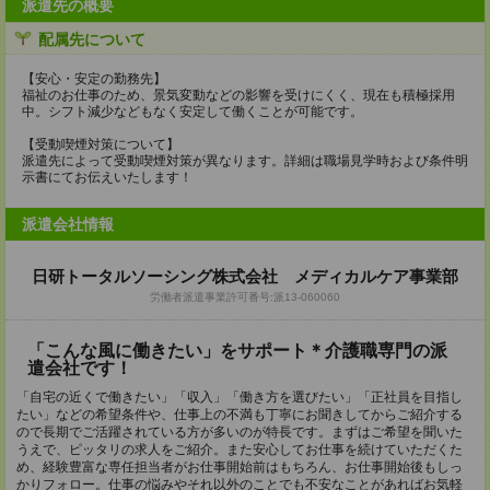
派遣先の概要
配属先について
【安心・安定の勤務先】
福祉のお仕事のため、景気変動などの影響を受けにくく、現在も積極採用
中。シフト減少などもなく安定して働くことが可能です。
【受動喫煙対策について】
派遣先によって受動喫煙対策が異なります。詳細は職場見学時および条件明
示書にてお伝えいたします！
派遣会社情報
日研トータルソーシング株式会社 メディカルケア事業部
労働者派遣事業許可番号:派13-060060
「こんな風に働きたい」をサポート＊介護職専門の派
遣会社です！
「自宅の近くで働きたい」「収入」「働き方を選びたい」「正社員を目指し
たい」などの希望条件や、仕事上の不満も丁寧にお聞きしてからご紹介する
ので長期でご活躍されている方が多いのが特長です。まずはご希望を聞いた
うえで、ピッタリの求人をご紹介。また安心してお仕事を続けていただくた
め、経験豊富な専任担当者がお仕事開始前はもちろん、お仕事開始後もしっ
かりフォロー。仕事の悩みやそれ以外のことでも不安なことがあればお気軽