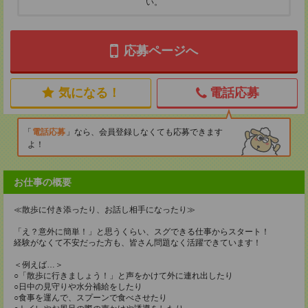
い。
応募ページへ
気になる！
電話応募
電話応募
なら、会員登録しなくても応募できます
よ！
お仕事の概要
≪散歩に付き添ったり、お話し相手になったり≫
「え？意外に簡単！」と思うくらい、スグできる仕事からスタート！
経験がなくて不安だった方も、皆さん問題なく活躍できています！
＜例えば…＞
○「散歩に行きましょう！」と声をかけて外に連れ出したり
○日中の見守りや水分補給をしたり
○食事を運んで、スプーンで食べさせたり