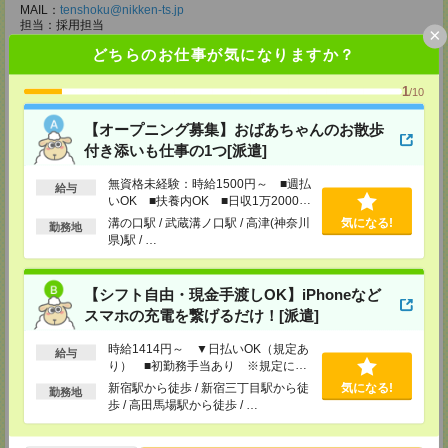
MAIL：
tenshoku@nikken-ts.jp
担当：採用担当
×
どちらのお仕事が気になりますか？
メディカルケア事業部 柏オフィス
千葉県柏市末広町5-19 第12関口ビル7F 705号室
TEL：0120-935-218
1
/10
MAIL：
tenshoku@nikken-ts.jp
担当：採用担当
【オープニング募集】おばあちゃんのお散歩
付き添いも仕事の1つ[派遣]
メディカルケア事業部 新宿オフィス
東京都新宿区新宿2-3-10 新宿御苑ビル6階
無資格未経験：時給1500円～ ■週払
TEL：0120-457-235
給与
MAIL：
tenshoku@nikken-ts.jp
いOK ■扶養内OK ■日収1万2000円
担当：採用担当
以上
溝の口駅 / 武蔵溝ノ口駅 / 高津(神奈川
気になる!
勤務地
県)駅 / …
メディカルケア事業部 立川事業所
東京都立川市錦町1-12-14
TEL：0120-934-200
【シフト自由・現金手渡しOK】iPhoneなど
MAIL：
tenshoku@nikken-ts.jp
担当：採用担当
スマホの充電を繋げるだけ！[派遣]
メディカルケア事業部 町田オフィス
時給1414円～ ▼日払いOK（規定あ
給与
東京都町田市森野1-7-23 大樹生命町田ビル6F
り） ■初勤務手当あり ※規定によ
TEL：0120-453-285
る
新宿駅から徒歩 / 新宿三丁目駅から徒
気になる!
MAIL：
tenshoku@nikken-ts.jp
勤務地
歩 / 高田馬場駅から徒歩 / …
担当：採用担当
メディカルケア事業部 横浜オフィス