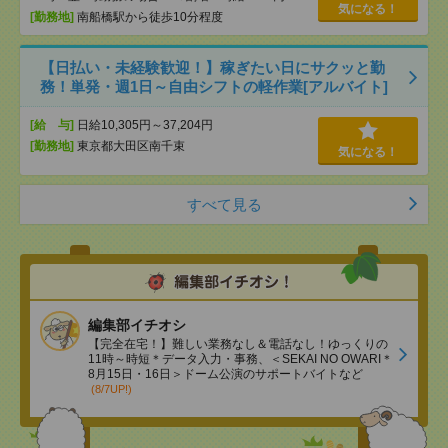
気になる！
[勤務地]
南船橋駅から徒歩10分程度
【日払い・未経験歓迎！】稼ぎたい日にサクッと勤
務！単発・週1日～自由シフトの軽作業[アルバイト]
[給 与]
日給10,305円～37,204円
[勤務地]
東京都大田区南千束
気になる！
すべて見る
編集部イチオシ
【完全在宅！】難しい業務なし＆電話なし！ゆっくりの
11時～時短＊データ入力・事務、＜SEKAI NO OWARI＊
8月15日・16日＞ドーム公演のサポートバイトなど
(8/7UP!)