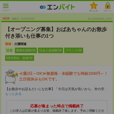
0
メニュー
気になる！
ログイン
NEW
掲載日 :2026
/
08
/
06
No.NSGMA40_OP9
【オープニング募集】おばあちゃんのお散歩
付き添いも仕事の1つ
職種：
介護関連
派遣
職種未経験OK
社会人未経験OK
ブランクOK
WEB登録・面接OK
≪週2日～OK≫無資格・未経験でも時給1500円～！
土日祝休みもOKです。
【お散歩やお話もだいじな仕事】「今日は天気が良いから、外の空
...
もっとみる
応募が集まった時点で掲載終了
この求人は応募が集まり次第、掲載終了致します。予めご理解くださ