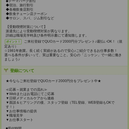
◆テーマパーク割引
◆宿泊、旅行割引
◆各種飲食店割引
◆飲食チェーン店クーポン
◆サロン、スパ、ジム割引など
【受動喫煙対策について】
派遣先により受動喫煙対策が異なります。
詳細は職場見学時及び条件明示書にて通知致します。
ご来社登録でQUOカード2000円分プレゼント♪週払いOK！（規
ポイント！
定あり）
☆1981年創業。長く続く実績があるので安心♪ご紹介できるお仕事多数！
選べる条件が多いって、実は重要なこと。安心の「ニッケン」で一緒に働き
ましょう♪
登録について
★今ならご来社登録でQUOカード2000円分をプレゼント中★
≪応募～就業までの流れ≫
▼Webまたはお電話にてご応募
▼日研メディカルケアから連絡
▼面談＆ヒアリングの後、スタッフ登録（TEL登録、WEB登録もOKで
す！）
▼お仕事情報の提供
▼職場見学
▼お仕事スタート
■受付時間