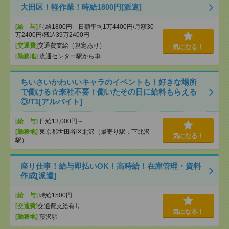
大田区！軽作業！時給1800円[派遣]
[給 与]
時給1800円 日額平均1万4400円/月額30
万2400円/残込39万2400円
[交通費]
交通費支給（規定あり）
気になる！
[勤務地]
流通センター駅から車
ちいさいかわいいキャラのイベントも！好きな場所
で働ける☆来社不要！働いたその日に給料もらえる
◎/T1[アルバイト]
[給 与]
日給13,000円～
[勤務地]
東京都世田谷区北沢（最寄り駅：下北沢
気になる！
駅）
座り仕事！給与即払いOK！高時給！在庫管理・資料
作成[派遣]
[給 与]
時給1500円
[交通費]
交通費支給有り
気になる！
[勤務地]
藤沢駅