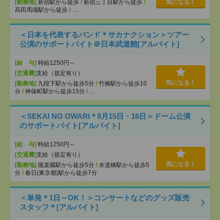
[勤務地]
新宿駅から徒歩
/
新宿三丁目駅から徒歩
/
気になる！
高田馬場駅から徒歩
/
…
＜日本を代表するバンド＊サカナクション＞ツアー
公演のサポートバイト＠日本武道館[アルバイト]
[給 与]
時給1250円～
[交通費]
支給（規定有り）
気になる！
[勤務地]
九段下駅から徒歩5分
/
竹橋駅から徒歩10
分
/
神保町駅から徒歩15分
/
…
＜SEKAI NO OWARI＊8月15日・16日＞ドーム公演
のサポートバイト[アルバイト]
[給 与]
時給1250円～
[交通費]
支給（規定有り）
気になる！
[勤務地]
後楽園駅から徒歩5分
/
水道橋駅から徒歩5
分
/
春日(東京都)駅から徒歩7分
＜単発＊1日～OK！＞コンサートなどのグッズ販売
スタッフ＊[アルバイト]