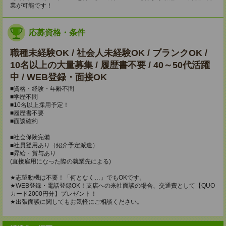
業が可能です！
応募資格・条件
職種未経験OK / 社会人未経験OK / ブランクOK /
10名以上の大量募集 / 履歴書不要 / 40～50代活躍
中 / WEB登録・面接OK
■資格・経験・年齢不問
■学歴不問
■10名以上採用予定！
■履歴書不要
■面談確約
■社会保険完備
■社員登用あり（紹介予定派遣）
■昇給・賞与あり
(直接雇用になった際の就業先による)
★志望動機は不要！「何となく…」でもOKです。
★WEB登録・電話登録OK！支店への来社面談の場合、交通費として【QUO
カード2000円分】プレゼント！
★出張面談に関してもお気軽にご相談ください。