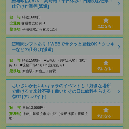
給与即払いOK！高時給！平日休み！日勤のお仕事！
仕分け作業等[派遣]
[給 与]
時給1600円
[交通費]
交通費支給有り
気になる！
[勤務地]
平沼橋駅から徒歩12分
短時間シフトあり！WEBでサクッと登録OK＊クッキ
ーなどの仕分け[派遣]
[給 与]
時給1500円 ■日払い・週払いOK！(規定
あり) ■現金日払いもOK(規定あり)
気になる！
[勤務地]
新宿駅
/
新宿三丁目駅
ちいさいかわいいキャラのイベントも！好きな場所
で働ける☆来社不要！働いたその日に給料もらえる
◎/T1[アルバイト]
[給 与]
日給13,000円～
[勤務地]
神奈川県横浜市港北区（最寄り駅：新横浜
気になる！
駅）