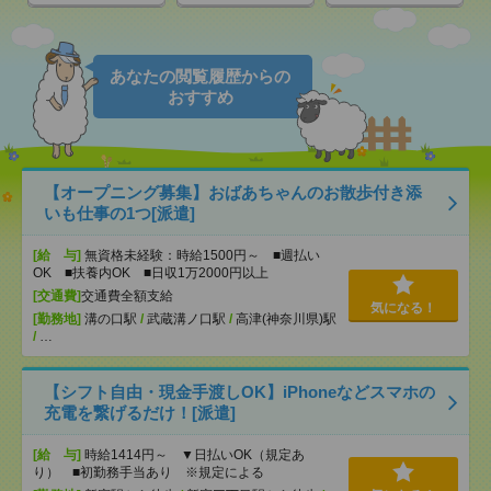
あなたの閲覧履歴からの
おすすめ
【オープニング募集】おばあちゃんのお散歩付き添
いも仕事の1つ[派遣]
[給 与]
無資格未経験：時給1500円～ ■週払い
OK ■扶養内OK ■日収1万2000円以上
[交通費]
交通費全額支給
気になる！
[勤務地]
溝の口駅
/
武蔵溝ノ口駅
/
高津(神奈川県)駅
/
…
【シフト自由・現金手渡しOK】iPhoneなどスマホの
充電を繋げるだけ！[派遣]
[給 与]
時給1414円～ ▼日払いOK（規定あ
り） ■初勤務手当あり ※規定による