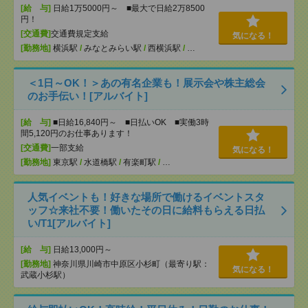
[給 与]
日給1万5000円～ ■最大で日給2万8500
円！
[交通費]
交通費規定支給
気になる！
[勤務地]
横浜駅
/
みなとみらい駅
/
西横浜駅
/
…
＜1日～OK！＞あの有名企業も！展示会や株主総会
のお手伝い！[アルバイト]
[給 与]
■日給16,840円～ ■日払いOK ■実働3時
間5,120円のお仕事あります！
[交通費]
一部支給
気になる！
[勤務地]
東京駅
/
水道橋駅
/
有楽町駅
/
…
人気イベントも！好きな場所で働けるイベントスタ
ッフ☆来社不要！働いたその日に給料もらえる日払
い/T1[アルバイト]
[給 与]
日給13,000円～
[勤務地]
神奈川県川崎市中原区小杉町（最寄り駅：
気になる！
武蔵小杉駅）