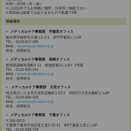
9:00～18:00（月～金）
※上記以外でもお気軽に場所・日程等ご相談下さい
※登録会は面接ではありませんので私服でOK
登録場所
メディカルケア事業部 宇都宮オフィス
栃木県宇都宮市大通り2-3-1 井門宇都宮ビル5F
TEL：0120-917-385
MAIL：
tenshoku@nikken-ts.jp
担当：採用担当
メディカルケア事業部 高崎オフィス
群馬県高崎市栄町4-11 原地所第2ビル6Ｆ 1号室
TEL：0120-935-241
MAIL：
tenshoku@nikken-ts.jp
担当：採用担当
メディカルケア事業部 大宮オフィス
埼玉県さいたま市大宮区吉敷町1-23-1 ONEST大宮吉敷町ビル6F
TEL：0120-989-425
MAIL：
tenshoku@nikken-ts.jp
担当：採用担当
メディカルケア事業部 千葉オフィス
〒260-0015
千葉県千葉市中央区富士見2-15-11 IMI千葉富士見ビル6F
TEL：0120-998-758