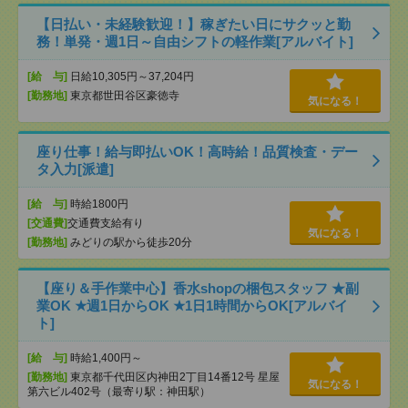
【日払い・未経験歓迎！】稼ぎたい日にサクッと勤
務！単発・週1日～自由シフトの軽作業[アルバイト]
[給 与]
日給10,305円～37,204円
[勤務地]
東京都世田谷区豪徳寺
気になる！
座り仕事！給与即払いOK！高時給！品質検査・デー
タ入力[派遣]
[給 与]
時給1800円
[交通費]
交通費支給有り
気になる！
[勤務地]
みどりの駅から徒歩20分
【座り＆手作業中心】香水shopの梱包スタッフ ★副
業OK ★週1日からOK ★1日1時間からOK[アルバイ
ト]
[給 与]
時給1,400円～
[勤務地]
東京都千代田区内神田2丁目14番12号 星屋
気になる！
第六ビル402号（最寄り駅：神田駅）