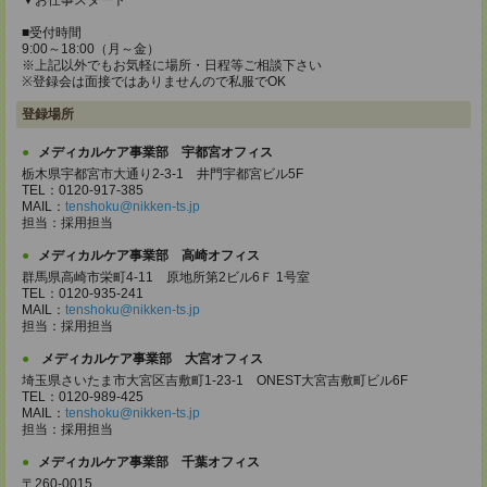
▼お仕事スタート
■受付時間
9:00～18:00（月～金）
※上記以外でもお気軽に場所・日程等ご相談下さい
※登録会は面接ではありませんので私服でOK
登録場所
メディカルケア事業部 宇都宮オフィス
栃木県宇都宮市大通り2-3-1 井門宇都宮ビル5F
TEL：0120-917-385
MAIL：
tenshoku@nikken-ts.jp
担当：採用担当
メディカルケア事業部 高崎オフィス
群馬県高崎市栄町4-11 原地所第2ビル6Ｆ 1号室
TEL：0120-935-241
MAIL：
tenshoku@nikken-ts.jp
担当：採用担当
メディカルケア事業部 大宮オフィス
埼玉県さいたま市大宮区吉敷町1-23-1 ONEST大宮吉敷町ビル6F
TEL：0120-989-425
MAIL：
tenshoku@nikken-ts.jp
担当：採用担当
メディカルケア事業部 千葉オフィス
〒260-0015