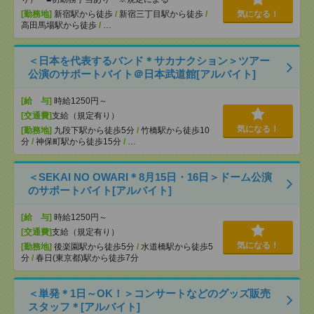
[勤務地]
新宿駅から徒歩
/
新宿三丁目駅から徒歩
/
気になる！
高田馬場駅から徒歩
/
…
＜日本を代表するバンド＊サカナクション＞ツアー
公演のサポートバイト＠日本武道館[アルバイト]
[給 与]
時給1250円～
[交通費]
支給（規定有り）
気になる！
[勤務地]
九段下駅から徒歩5分
/
竹橋駅から徒歩10
分
/
神保町駅から徒歩15分
/
…
＜SEKAI NO OWARI＊8月15日・16日＞ドーム公演
のサポートバイト[アルバイト]
[給 与]
時給1250円～
[交通費]
支給（規定有り）
気になる！
[勤務地]
後楽園駅から徒歩5分
/
水道橋駅から徒歩5
分
/
春日(東京都)駅から徒歩7分
＜単発＊1日～OK！＞コンサートなどのグッズ販売
スタッフ＊[アルバイト]