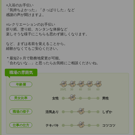
○入浴のお手伝い
「気持ちよかった」「さっぱりした」など
感謝の声が聞けますよ。
○レクリエーションのお手伝い
折り紙、塗り絵、カンタンな体操など
楽しそうな様子にこちらも思わず嬉しくなります。
など、まずは名前を覚えることから。
経験がなくてもご安心ください。
＊最短2ヶ月で勤務地変更が可能。
「合わないな…」と思ったらお気軽にご相談くださいね。
職場の雰囲気
年齢層
20代
30
40
50
60
男女比率
女性
男性
職場の様子
活気あり
しずか
仕事の仕方
テキパキ
コツコツ