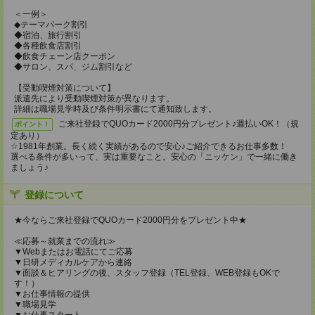
＜一例＞
◆テーマパーク割引
◆宿泊、旅行割引
◆各種飲食店割引
◆飲食チェーン店クーポン
◆サロン、スパ、ジム割引など
【受動喫煙対策について】
派遣先により受動喫煙対策が異なります。
詳細は職場見学時及び条件明示書にて通知致します。
ご来社登録でQUOカード2000円分プレゼント♪週払いOK！（規
ポイント！
定あり）
☆1981年創業。長く続く実績があるので安心♪ご紹介できるお仕事多数！
選べる条件が多いって、実は重要なこと。安心の「ニッケン」で一緒に働き
ましょう♪
登録について
★今ならご来社登録でQUOカード2000円分をプレゼント中★
≪応募～就業までの流れ≫
▼Webまたはお電話にてご応募
▼日研メディカルケアから連絡
▼面談＆ヒアリングの後、スタッフ登録（TEL登録、WEB登録もOKで
す！）
▼お仕事情報の提供
▼職場見学