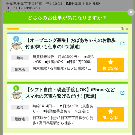
千葉県千葉市中央区富士見2-15-11 IMI千葉富士見ビル6F
TEL：0120-998-758
×
MAIL：
tenshoku@nikken-ts.jp
どちらのお仕事が気になりますか？
担当：採用担当
メディカルケア事業部 柏オフィス
1
/10
千葉県柏市末広町5-19 第12関口ビル7F 705号室
TEL：0120-935-218
【オープニング募集】おばあちゃんのお散歩
MAIL：
tenshoku@nikken-ts.jp
担当：採用担当
付き添いも仕事の1つ[派遣]
メディカルケア事業部 新宿オフィス
無資格未経験：時給1500円～ ■週払
給与
東京都新宿区新宿2-3-10 新宿御苑ビル6階
いOK ■扶養内OK ■日収1万2000円
TEL：0120-457-235
以上
桜木町駅 / 石川町駅 / 日ノ出町駅 / …
気になる!
勤務地
MAIL：
tenshoku@nikken-ts.jp
担当：採用担当
メディカルケア事業部 立川事業所
【シフト自由・現金手渡しOK】iPhoneなど
東京都立川市錦町1-12-14
TEL：0120-934-200
スマホの充電を繋げるだけ！[派遣]
MAIL：
tenshoku@nikken-ts.jp
担当：採用担当
時給1414円～ ▼日払いOK（規定あ
給与
り） ■初勤務手当あり ※規定によ
メディカルケア事業部 町田オフィス
る
新宿駅から徒歩 / 新宿三丁目駅から徒
気になる!
東京都町田市森野1-7-23 大樹生命町田ビル6F
勤務地
TEL：0120-453-285
歩 / 高田馬場駅から徒歩 / …
MAIL：
tenshoku@nikken-ts.jp
担当：採用担当