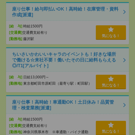
座り仕事！給与即払いOK！高時給！在庫管理・資料
作成[派遣]
[給 与]
時給1500円
[交通費]
交通費支給有り
気になる！
[勤務地]
藤沢駅
ちいさいかわいいキャラのイベントも！好きな場所
で働ける☆来社不要！働いたその日に給料もらえる
◎/T1[アルバイト]
[給 与]
日給13,000円～
[勤務地]
東京都町田市原町田（最寄り駅：町田駅）
気になる！
座り仕事！高時給！車通勤OK！土日休み！品質管
理・検査業務[派遣]
[給 与]
時給1500円
[交通費]
交通費支給有り
気になる！
[勤務地]
神奈川県厚木市 ※車通勤・バイク通勤