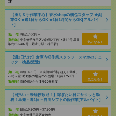
OK
【座り＆手作業中心】香水shopの梱包スタッフ ★副
業OK ★週1日からOK ★1日1時間からOK[アルバイ
ト]
[給 与]
時給1,400円～
[勤務地]
東京都千代田区内神田2丁目14番12号 星屋
気になる！
第六ビル402号（最寄り駅：神田駅）
【週2日だけ】倉庫内軽作業スタッフ スマホのチェ
ック・検品[派遣]
[給 与]
時給1400円 ※実働8時間を超える勤務、
22時～翌5時勤務の場合25％割増：時給1750円
気になる！
[勤務地]
南船橋駅から徒歩10分程度
【日払い・未経験歓迎！】稼ぎたい日にサクッと勤
務！単発・週1日～自由シフトの軽作業[アルバイト]
[給 与]
日給10,305円～37,204円
[勤務地]
東京都世田谷区豪徳寺