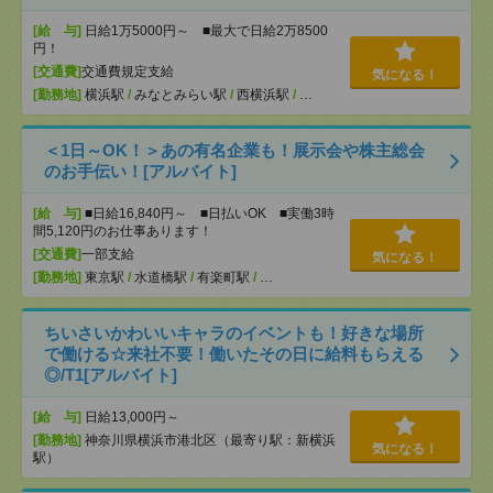
[給 与]
日給1万5000円～ ■最大で日給2万8500
円！
[交通費]
交通費規定支給
気になる！
[勤務地]
横浜駅
/
みなとみらい駅
/
西横浜駅
/
…
＜1日～OK！＞あの有名企業も！展示会や株主総会
のお手伝い！[アルバイト]
[給 与]
■日給16,840円～ ■日払いOK ■実働3時
間5,120円のお仕事あります！
[交通費]
一部支給
気になる！
[勤務地]
東京駅
/
水道橋駅
/
有楽町駅
/
…
ちいさいかわいいキャラのイベントも！好きな場所
で働ける☆来社不要！働いたその日に給料もらえる
◎/T1[アルバイト]
[給 与]
日給13,000円～
[勤務地]
神奈川県横浜市港北区（最寄り駅：新横浜
気になる！
駅）