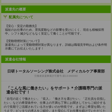
派遣先の概要
配属先について
【安心・安定の勤務先】
福祉のお仕事のため、景気変動などの影響を受けにくく、現在も積極採用
中。シフト減少などもなく安定して働くことが可能です。
【受動喫煙対策について】
派遣先によって受動喫煙対策が異なります。詳細は職場見学時および条件明
示書にてお伝えいたします！
派遣会社情報
日研トータルソーシング株式会社 メディカルケア事業部
労働者派遣事業許可番号:派13-060060
「こんな風に働きたい」をサポート＊介護職専門の派
遣会社です！
「自宅の近くで働きたい」「収入」「働き方を選びたい」「正社員を目指し
たい」などの希望条件や、仕事上の不満も丁寧にお聞きしてからご紹介する
ので長期でご活躍されている方が多いのが特長です。まずはご希望を聞いた
うえで、ピッタリの求人をご紹介。また安心してお仕事を続けていただくた