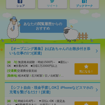
シェア
ツイート
ブックマーク
あなたの閲覧履歴からの
おすすめ
【オープニング募集】おばあちゃんのお散歩付き添
いも仕事の1つ[派遣]
[給 与]
無資格未経験：時給1500円～ ■週払い
OK ■扶養内OK ■日収1万2000円以上
[交通費]
交通費全額支給
気になる！
[勤務地]
桜木町駅
/
石川町駅
/
日ノ出町駅
/
…
【シフト自由・現金手渡しOK】iPhoneなどスマホの
充電を繋げるだけ！[派遣]
[給 与]
時給1414円～ ▼日払いOK（規定あ
り） ■初勤務手当あり ※規定による