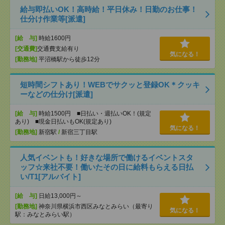
給与即払いOK！高時給！平日休み！日勤のお仕事！
仕分け作業等[派遣]
[給 与]
時給1600円
[交通費]
交通費支給有り
気になる！
[勤務地]
平沼橋駅から徒歩12分
短時間シフトあり！WEBでサクッと登録OK＊クッキ
ーなどの仕分け[派遣]
[給 与]
時給1500円 ■日払い・週払いOK！(規定
あり) ■現金日払いもOK(規定あり)
気になる！
[勤務地]
新宿駅
/
新宿三丁目駅
人気イベントも！好きな場所で働けるイベントスタ
ッフ☆来社不要！働いたその日に給料もらえる日払
い/T1[アルバイト]
[給 与]
日給13,000円～
[勤務地]
神奈川県横浜市西区みなとみらい（最寄り
気になる！
駅：みなとみらい駅）