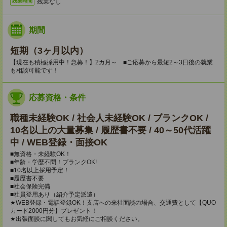
残業なし
残業時間
期間
短期（3ヶ月以内）
【現在も積極採用中！急募！】2カ月～ ■ご応募から最短2～3日後の就業
も相談可能です！
応募資格・条件
職種未経験OK / 社会人未経験OK / ブランクOK /
10名以上の大量募集 / 履歴書不要 / 40～50代活躍
中 / WEB登録・面接OK
■無資格・未経験OK！
■年齢・学歴不問！ブランクOK!
■10名以上採用予定！
■履歴書不要
■社会保険完備
■社員登用あり（紹介予定派遣）
★WEB登録・電話登録OK！支店への来社面談の場合、交通費として【QUO
カード2000円分】プレゼント！
★出張面談に関してもお気軽にご相談ください。