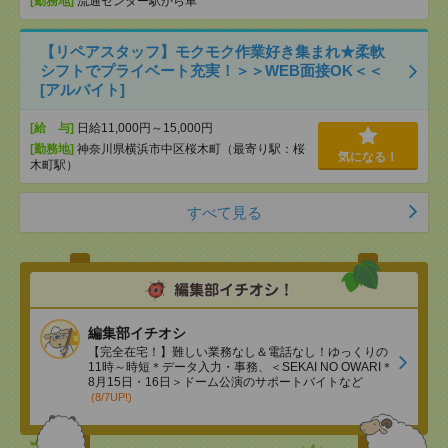
[勤務地]
流通センター駅から車
【リペアスタッフ】モクモク作業好き集まれ★柔軟
シフトでプライベート充実！＞＞WEB面接OK＜＜
[アルバイト]
[給 与]
日給11,000円～15,000円
[勤務地]
神奈川県横浜市中区桜木町（最寄り駅：桜
気になる！
木町駅）
すべて見る
編集部イチオシ
【完全在宅！】難しい業務なし＆電話なし！ゆっくりの
11時～時短＊データ入力・事務、＜SEKAI NO OWARI＊
8月15日・16日＞ドーム公演のサポートバイトなど
(8/7UP!)