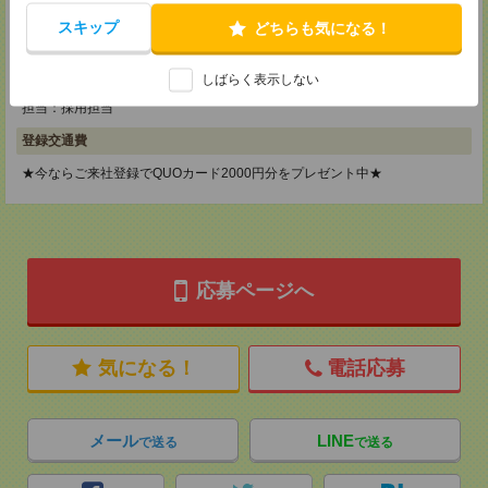
メディカルケア事業部 横浜オフィス
スキップ
どちらも気になる！
神奈川県横浜市保土ケ谷区神戸町134 横浜ビジネスパークサウスタワー
2F B区画
TEL：0120-901-799
しばらく表示しない
MAIL：
tenshoku@nikken-ts.jp
担当：採用担当
登録交通費
★今ならご来社登録でQUOカード2000円分をプレゼント中★
応募ページへ
気になる！
電話応募
メール
LINE
で送る
で送る