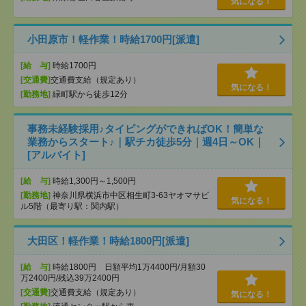
気になる！
小田原市！軽作業！時給1700円[派遣]
[給 与]
時給1700円
[交通費]
交通費支給（規定あり）
気になる！
[勤務地]
緑町駅から徒歩12分
事務未経験採用♪タイピングができればOK！簡単な
業務からスタート♪｜駅チカ徒歩5分｜週4日～OK｜
[アルバイト]
[給 与]
時給1,300円～1,500円
[勤務地]
神奈川県横浜市中区相生町3-63ヤオマサビ
気になる！
ル5階（最寄り駅：関内駅）
大田区！軽作業！時給1800円[派遣]
[給 与]
時給1800円 日額平均1万4400円/月額30
万2400円/残込39万2400円
[交通費]
交通費支給（規定あり）
気になる！