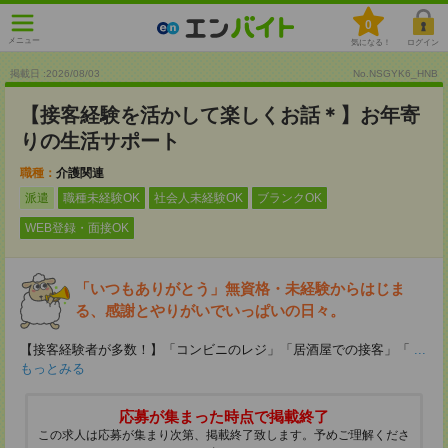
0
メニュー
気になる！
ログイン
掲載日 :2026
/
08
/
03
No.NSGYK6_HNB
【接客経験を活かして楽しくお話＊】お年寄
りの生活サポート
職種：
介護関連
派遣
職種未経験OK
社会人未経験OK
ブランクOK
WEB登録・面接OK
「いつもありがとう」無資格・未経験からはじま
る、感謝とやりがいでいっぱいの日々。
【接客経験者が多数！】「コンビニのレジ」「居酒屋での接客」「
...
もっとみる
応募が集まった時点で掲載終了
この求人は応募が集まり次第、掲載終了致します。予めご理解くださ