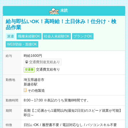
未読
給与即払いOK！高時給！土日休み！仕分け・検
品作業
派遣
職種未経験OK
社会人未経験OK
ブランクOK
WEB登録・面接OK
時給1600円
給与
交通費別途支給あり
交通費支給有り
交通費
埼玉県越谷市
勤務地
新越谷駅
その他製造
8:00～17:00 ※表記のうち実働8時間です。
勤務時間
長期【ご応募から1週間以内(最短2日目)のスピード就業が可能】
期間
即日～
日払いOK
/
履歴書不要
/
電話対応なし
/
パソコンスキル不要
特徴