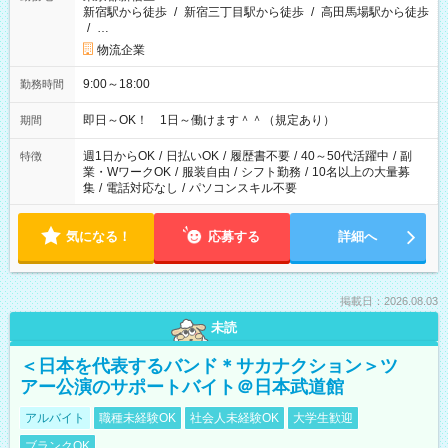
新宿駅から徒歩
/
新宿三丁目駅から徒歩
/
高田馬場駅から徒歩
/
…
物流企業
9:00～18:00
勤務時間
即日～OK！ 1日～働けます＾＾（規定あり）
期間
週1日からOK
/
日払いOK
/
履歴書不要
/
40～50代活躍中
/
副
特徴
業・WワークOK
/
服装自由
/
シフト勤務
/
10名以上の大量募
集
/
電話対応なし
/
パソコンスキル不要
気になる！
応募する
詳細へ
掲載日：2026.08.03
未読
＜日本を代表するバンド＊サカナクション＞ツ
アー公演のサポートバイト＠日本武道館
アルバイト
職種未経験OK
社会人未経験OK
大学生歓迎
ブランクOK