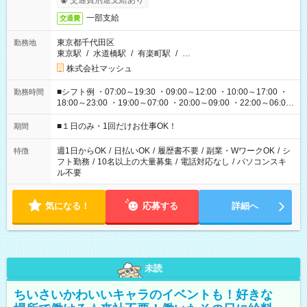
交通費別途支給あり
一部支給
交通費
東京都千代田区
勤務地
東京駅
/
水道橋駅
/
有楽町駅
/
…
株式会社マッシュ
■シフト例 ・07:00～19:30 ・09:00～12:00 ・10:00～17:00 ・
勤務時間
18:00～23:00 ・19:00～07:00 ・20:00～09:00 ・22:00～06:00
etc ★最短で3時間で5,120円のお仕事から 15時間で2万円近く稼
げるお仕事も！ ご希望のお時間に合わせてご紹介！ ※シフトは
■１日のみ・1回だけお仕事OK！
期間
現場によって異なります。 ※勿論、休憩時間はあるのでご安心
ください！
週1日からOK
/
日払いOK
/
履歴書不要
/
副業・WワークOK
/
シ
特徴
フト勤務
/
10名以上の大量募集
/
電話対応なし
/
パソコンスキ
ル不要
気になる！
応募する
詳細へ
未読
ちいさいかわいいキャラのイベントも！好きな