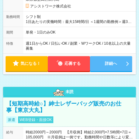
アシストワーク株式会社
シフト制
勤務時間
1日あたりの実働時間：最大15時間/日 ＜1週間の勤務例＞週3回
勤務 勤務：月・水・金 休み：火・木・土・日 好きな時にお仕事
可能です！ ※1日あたりの最大実働時間は日勤、夜勤共に勤務し
単発・1日のみOK
期間
た時間になります。
週1日からOK / 日払いOK / 副業・WワークOK / 10名以上の大量
特徴
募集
気になる！
応募する
詳細へ
未読
【短期高時給○】紳士レザーバッグ販売のお仕
事【東京大丸】
派遣
WEB登録・面接OK
時給2000円～2000円 【月収例】時給2,000円×7.5時間×7日＝
給与
105,000円 ※月収例は一例です。勤務時間や日数等により変動