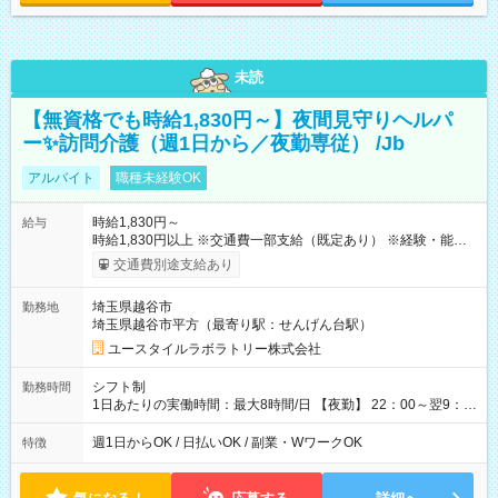
未読
【無資格でも時給1,830円～】夜間見守りヘルパ
ー✨訪問介護（週1日から／夜勤専従） /Jb
アルバイト
職種未経験OK
時給1,830円～
給与
時給1,830円以上 ※交通費一部支給（既定あり） ※経験・能力を
考慮して決定します 【収入例】 週1回勤務の場合：1,830円×8時
交通費別途支給あり
間×4回=5万8,560円 週3回勤務の場合：1,830円×8時間×12回
=17万5,680円 【試用期間】試用期間あり 試用期間の長さ：2ヶ
埼玉県越谷市
勤務地
月 ※ 雇用形態と給与に、本採用時と異なる部分があります。 雇
埼玉県越谷市平方（最寄り駅：せんげん台駅）
用形態：本採用時と同じです。 給与：時給 1,660円以上
ユースタイルラボラトリー株式会社
シフト制
勤務時間
1日あたりの実働時間：最大8時間/日 【夜勤】 22：00～翌9：
00 ※週1日～OK ／ 夜勤専従 ＊＊ 勤務時間例 ＊＊ ■22時か
ら翌7時 ■23時から翌8時 ■24時から翌9時 など ※上記の時間
週1日からOK / 日払いOK / 副業・WワークOK
特徴
内で8時間勤務（休憩1時間）ご利用者様により、時間は異なり
ます。 ※曜日固定（毎週同じ曜日での勤務となります）