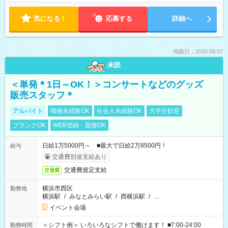
気になる！
応募する
詳細へ
掲載日：2026.08.07
未読
＜単発＊1日～OK！＞コンサートなどのグッズ
販売スタッフ＊
アルバイト
職種未経験OK
社会人未経験OK
大学生歓迎
ブランクOK
WEB登録・面接OK
日給1万5000円～ ■最大で日給2万8500円！
給与
交通費別途支給あり
交通費規定支給
交通費
横浜市西区
勤務地
横浜駅
/
みなとみらい駅
/
西横浜駅
/
…
イベント会場
＜シフト例＞ いろいろなシフトで働けます！ ■7:00-24:00
勤務時間