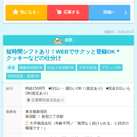
気になる！
応募する
詳細へ
掲載日：2026.08.07
未読
短時間シフトあり！WEBでサクッと登録OK＊
クッキーなどの仕分け
派遣
職種未経験OK
社会人未経験OK
大学生歓迎
ブランクOK
WEB登録・面接OK
時給1500円 ■日払い・週払いOK！(規定あり) ■現金日払いも
給与
OK(規定あり)
交通費別途支給あり
東京都新宿区
勤務地
新宿駅
/
新宿三丁目駅
大手物流会社（年齢不問／「無理なく続けられる」と好評の
職場です！）