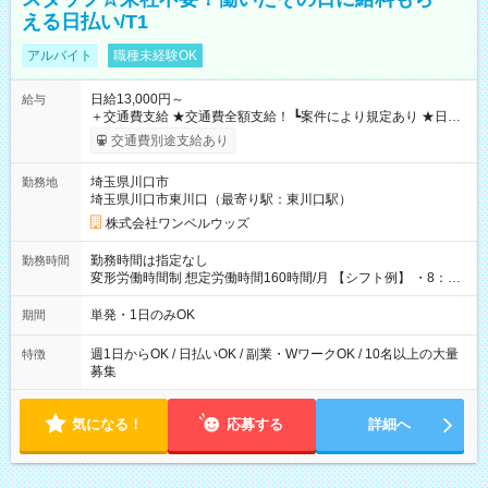
える日払い/T1
アルバイト
職種未経験OK
日給13,000円～
給与
＋交通費支給 ★交通費全額支給！ ┗案件により規定あり ★日払
いOK！（規定あり） ┗働いたその日に現金GET♪ お仕事後はコ
交通費別途支給あり
ンビニATMから 日払い分を引き落とせます！ 【試用期間】試
用期間なし
埼玉県川口市
勤務地
埼玉県川口市東川口（最寄り駅：東川口駅）
株式会社ワンベルウッズ
勤務時間は指定なし
勤務時間
変形労働時間制 想定労働時間160時間/月 【シフト例】 ・8：00
～21：00
単発・1日のみOK
期間
週1日からOK / 日払いOK / 副業・WワークOK / 10名以上の大量
特徴
募集
気になる！
応募する
詳細へ