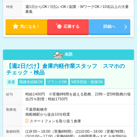
週1日からOK / 日払いOK / 副業・WワークOK / 10名以上の大量
特徴
募集
気になる！
応募する
詳細へ
未読
【週2日だけ】倉庫内軽作業スタッフ スマホの
チェック・検品
派遣
職種未経験OK
ブランクOK
WEB登録・面接OK
時給1400円 ※実働8時間を超える勤務、22時～翌5時勤務の場
給与
合25％割増：時給1750円
千葉県船橋市
勤務地
南船橋駅から徒歩10分程度
スマートフォンを取り扱う倉庫
(1)9:00～18:00（実働8時間） (2)10:00～18:00（実働7時間）
勤務時間
(3)10:00～17:00（実働6時間） ※時間帯選べます ※休憩60分