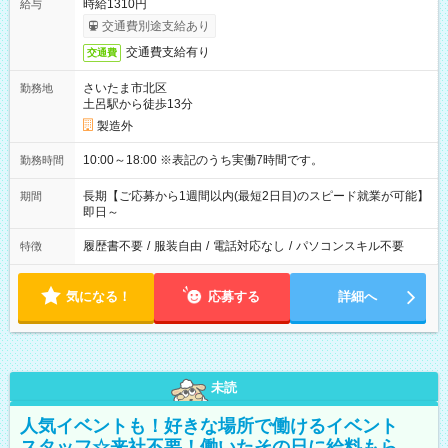
時給1310円
給与
交通費別途支給あり
交通費支給有り
交通費
さいたま市北区
勤務地
土呂駅から徒歩13分
製造外
10:00～18:00 ※表記のうち実働7時間です。
勤務時間
長期【ご応募から1週間以内(最短2日目)のスピード就業が可能】
期間
即日～
履歴書不要
/
服装自由
/
電話対応なし
/
パソコンスキル不要
特徴
気になる！
応募する
詳細へ
未読
人気イベントも！好きな場所で働けるイベント
スタッフ☆来社不要！働いたその日に給料もら