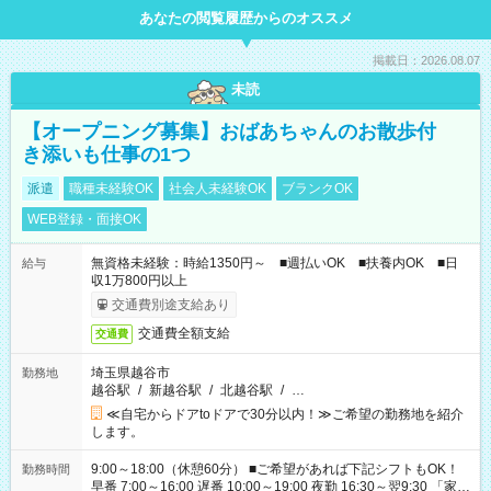
あなたの閲覧履歴からのオススメ
掲載日：2026.08.07
未読
【オープニング募集】おばあちゃんのお散歩付
き添いも仕事の1つ
派遣
職種未経験OK
社会人未経験OK
ブランクOK
WEB登録・面接OK
無資格未経験：時給1350円～ ■週払いOK ■扶養内OK ■日
給与
収1万800円以上
交通費別途支給あり
交通費全額支給
交通費
埼玉県越谷市
勤務地
越谷駅
/
新越谷駅
/
北越谷駅
/
…
≪自宅からドアtoドアで30分以内！≫ご希望の勤務地を紹介
します。
9:00～18:00（休憩60分） ■ご希望があれば下記シフトもOK！
勤務時間
早番 7:00～16:00 遅番 10:00～19:00 夜勤 16:30～翌9:30 「家族