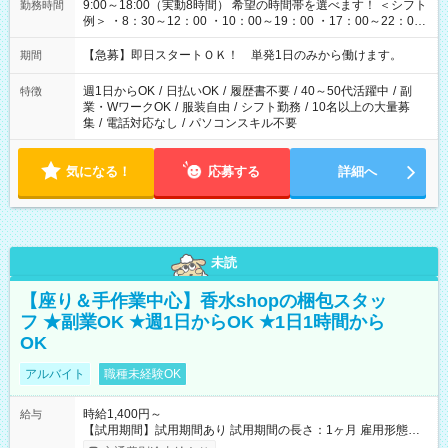
9:00～18:00（実動8時間） 希望の時間帯を選べます！ ＜シフト
勤務時間
例＞ ・8：30～12：00 ・10：00～19：00 ・17：00～22：00
・13：00～22：00 ・22：00～翌6：00 など
【急募】即日スタートＯＫ！ 単発1日のみから働けます。
期間
週1日からOK
/
日払いOK
/
履歴書不要
/
40～50代活躍中
/
副
特徴
業・WワークOK
/
服装自由
/
シフト勤務
/
10名以上の大量募
集
/
電話対応なし
/
パソコンスキル不要
気になる！
応募する
詳細へ
未読
【座り＆手作業中心】香水shopの梱包スタッ
フ ★副業OK ★週1日からOK ★1日1時間から
OK
アルバイト
職種未経験OK
時給1,400円～
給与
【試用期間】試用期間あり 試用期間の長さ：1ヶ月 雇用形態、
給与は本採用時と同じです。