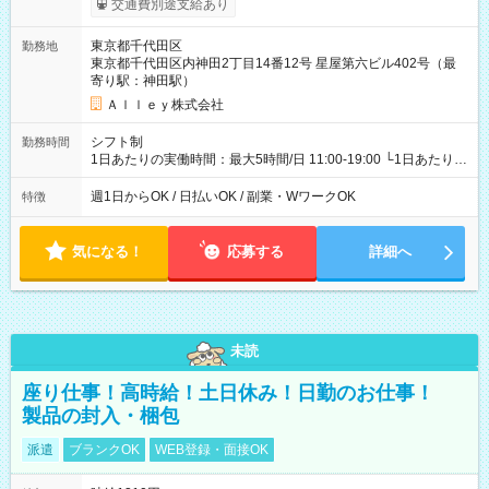
交通費別途支給あり
東京都千代田区
勤務地
東京都千代田区内神田2丁目14番12号 星屋第六ビル402号（最
寄り駅：神田駅）
Ａｌｌｅｙ株式会社
シフト制
勤務時間
1日あたりの実働時間：最大5時間/日 11:00-19:00 └1日あたりの
実働時間：1-5時間 └上記の時間帯内であれば、いつでも勤務可
能！ └平日・土曜日の中で、お好きな曜日でご勤務いただけま
週1日からOK / 日払いOK / 副業・WワークOK
特徴
す！ 【シフト例】 ・11:00～14:00 ・16:30～19:00 ・13:00～
18:00 などのように、自由な働き方が可能なお仕事です！
気になる！
応募する
詳細へ
未読
座り仕事！高時給！土日休み！日勤のお仕事！
製品の封入・梱包
派遣
ブランクOK
WEB登録・面接OK