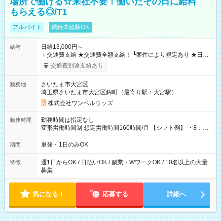
場所で働ける☆来社不要！働いたその日に給料
もらえる◎/T1
アルバイト
職種未経験OK
日給13,000円～
給与
＋交通費支給 ★交通費全額支給！ ┗案件により規定あり ★日払
いOK！（規定あり） ┗働いたその日に現金GET♪ お仕事後はコ
交通費別途支給あり
ンビニATMから 日払い分を引き落とせます！ 【試用期間】試
用期間なし
さいたま市大宮区
勤務地
埼玉県さいたま市大宮区錦町（最寄り駅：大宮駅）
株式会社ワンベルウッズ
勤務時間は指定なし
勤務時間
変形労働時間制 想定労働時間160時間/月 【シフト例】 ・8：00
～21：00
単発・1日のみOK
期間
週1日からOK / 日払いOK / 副業・WワークOK / 10名以上の大量
特徴
募集
気になる！
応募する
詳細へ