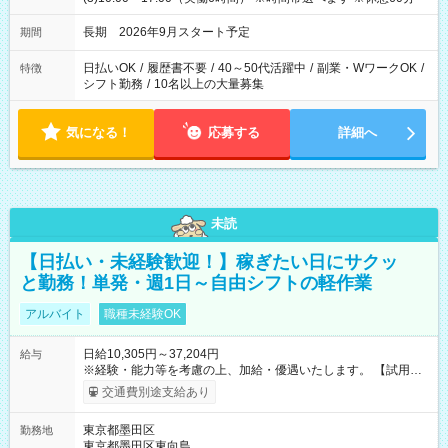
長期 2026年9月スタート予定
期間
日払いOK
/
履歴書不要
/
40～50代活躍中
/
副業・WワークOK
/
特徴
シフト勤務
/
10名以上の大量募集
気になる！
応募する
詳細へ
未読
【日払い・未経験歓迎！】稼ぎたい日にサクッ
と勤務！単発・週1日～自由シフトの軽作業
アルバイト
職種未経験OK
日給10,305円～37,204円
給与
※経験・能力等を考慮の上、加給・優遇いたします。 【試用期
間】試用期間なし
交通費別途支給あり
東京都墨田区
勤務地
東京都墨田区東向島