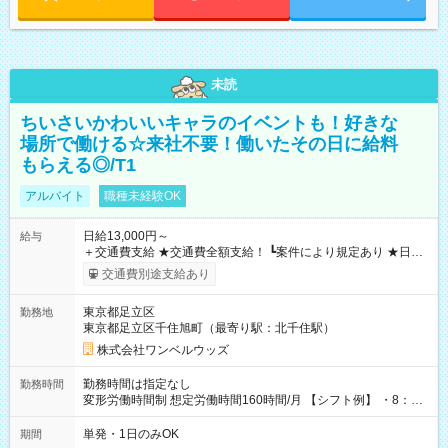
未読
ちいさいかわいいキャラのイベントも！好きな
場所で働ける☆来社不要！働いたその日に給料
もらえる◎/T1
アルバイト
職種未経験OK
日給13,000円～
給与
＋交通費支給 ★交通費全額支給！ ┗案件により規定あり ★日払
いOK！（規定あり） ┗働いたその日に現金GET♪ お仕事後はコ
交通費別途支給あり
ンビニATMから 日払い分を引き落とせます！ 【試用期間】試
用期間なし
東京都足立区
勤務地
東京都足立区千住旭町（最寄り駅：北千住駅）
株式会社ワンベルウッズ
勤務時間は指定なし
勤務時間
変形労働時間制 想定労働時間160時間/月 【シフト例】 ・8：00
～21：00
単発・1日のみOK
期間