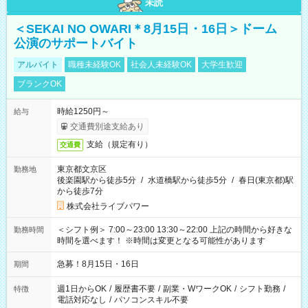
未読
＜SEKAI NO OWARI＊8月15日・16日＞ドーム
公演のサポートバイト
アルバイト
職種未経験OK
社会人未経験OK
大学生歓迎
ブランクOK
時給1250円～
給与
交通費別途支給あり
支給（規定有り）
交通費
東京都文京区
勤務地
後楽園駅から徒歩5分
/
水道橋駅から徒歩5分
/
春日(東京都)駅
から徒歩7分
株式会社ライブパワー
＜シフト例＞ 7:00～23:00 13:30～22:00 上記の時間から好きな
勤務時間
時間を選べます！ ※時間は変更となる可能性があります
急募！8月15日・16日
期間
週1日からOK
/
履歴書不要
/
副業・WワークOK
/
シフト勤務
/
特徴
電話対応なし
/
パソコンスキル不要