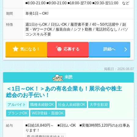
■8:00-21:00 ■9:00-21:00 ■18:00-翌7:00 ■20:30-翌11:00 など
単発1日～OK!
期間
週1日からOK
/
日払いOK
/
履歴書不要
/
40～50代活躍中
/
副
特徴
業・WワークOK
/
服装自由
/
シフト勤務
/
電話対応なし
/
パソ
コンスキル不要
気になる！
応募する
詳細へ
掲載日：2026.08.07
未読
＜1日～OK！＞あの有名企業も！展示会や株主
総会のお手伝い！
アルバイト
職種未経験OK
社会人未経験OK
大学生歓迎
ブランクOK
WEB登録・面接OK
■日給16,840円～ ■日払いOK ■実働3時間5,120円のお仕事あ
給与
ります！