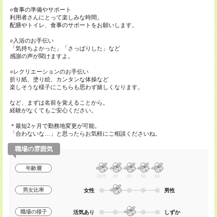
○食事の準備やサポート
利用者さんにとって楽しみな時間。
配膳やトイレ、食事のサポートをお願いします。
○入浴のお手伝い
「気持ちよかった」「さっぱりした」など
感謝の声が聞けますよ。
○レクリエーションのお手伝い
折り紙、塗り絵、カンタンな体操など
楽しそうな様子にこちらも思わず嬉しくなります。
など、まずは名前を覚えることから。
経験がなくてもご安心ください。
＊最短2ヶ月で勤務地変更が可能。
「合わないな…」と思ったらお気軽にご相談くださいね。
職場の雰囲気
年齢層
20代
30
40
50
60
男女比率
女性
男性
職場の様子
活気あり
しずか