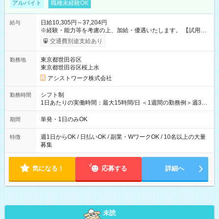
アルバイト
職種未経験OK
日給10,305円～37,204円
給与
※経験・能力等を考慮の上、加給・優遇いたします。 【試用期
間】試用期間なし
交通費別途支給あり
東京都世田谷区
勤務地
東京都世田谷区桜上水
アシストワーク株式会社
シフト制
勤務時間
1日あたりの実働時間：最大15時間/日 ＜1週間の勤務例＞週3回
勤務 勤務：月・水・金 休み：火・木・土・日 好きな時にお仕事
可能です！ ※1日あたりの最大実働時間は日勤、夜勤共に勤務し
単発・1日のみOK
期間
た時間になります。
週1日からOK / 日払いOK / 副業・WワークOK / 10名以上の大量
特徴
募集
気になる！
応募する
詳細へ
未読