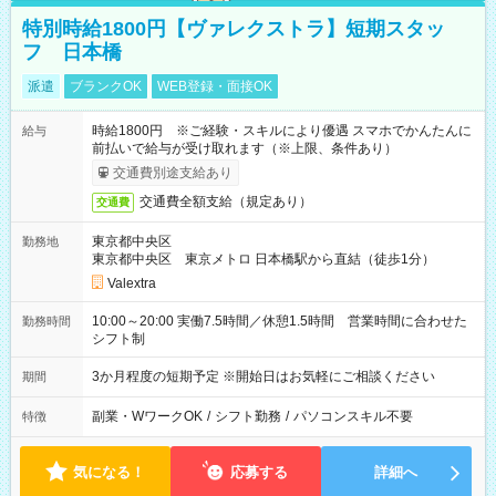
特別時給1800円【ヴァレクストラ】短期スタッ
フ 日本橋
派遣
ブランクOK
WEB登録・面接OK
時給1800円 ※ご経験・スキルにより優遇 スマホでかんたんに
給与
前払いで給与が受け取れます（※上限、条件あり）
交通費別途支給あり
交通費全額支給（規定あり）
交通費
東京都中央区
勤務地
東京都中央区 東京メトロ 日本橋駅から直結（徒歩1分）
Valextra
10:00～20:00 実働7.5時間／休憩1.5時間 営業時間に合わせた
勤務時間
シフト制
3か月程度の短期予定 ※開始日はお気軽にご相談ください
期間
副業・WワークOK
/
シフト勤務
/
パソコンスキル不要
特徴
気になる！
応募する
詳細へ