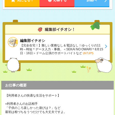
気になる！
応募する
詳細へ
編集部イチオシ
【完全在宅！】難しい業務なし＆電話なし！ゆっくりの11
時～時短＊データ入力・事務、＜SEKAI NO OWARI＊8月15
日・16日＞ドーム公演のサポートバイトなど
(8/7UP!)
お仕事の概要
【利用者さんの快適な生活をサポート】
○利用者さんのお話相手
「子供のころ楽しかった遊びは？」など
最初は相づちをうつだけでも大丈夫ですよ。