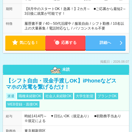
と休みを合わせたい」 「余裕を持って夕飯の準備がしたい」
「できれば残業はしたくない」 など、ご希望を教えてください
【8月中のスタートOK！急募！】2カ月～ ■ご応募から最短2～
期間
ね。 ※Wワーク希望の方へ 今ご覧のお仕事で希望する勤務時間
3日後に就業が可能です！
と、もう1つのお仕事の勤務時間。 合計で週40時間を超える場
合は応募できません。
履歴書不要
/
40～50代活躍中
/
服装自由
/
シフト勤務
/
10名以
特徴
上の大量募集
/
電話対応なし
/
パソコンスキル不要
気になる！
応募する
詳細へ
掲載日：2026.08.07
未読
【シフト自由・現金手渡しOK】iPhoneなどス
マホの充電を繋げるだけ！
派遣
職種未経験OK
社会人未経験OK
大学生歓迎
ブランクOK
WEB登録・面接OK
時給1414円～ ▼日払いOK（規定あり） ■初勤務手当あり
給与
※規定による
東京都新宿区
勤務地