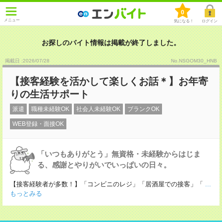
0
メニュー
気になる！
ログイン
お探しのバイト情報は掲載が終了しました。
掲載日 :2026
/
07
/
28
No.NSGOM30_HNB
【接客経験を活かして楽しくお話＊】お年寄
りの生活サポート
派遣
職種未経験OK
社会人未経験OK
ブランクOK
WEB登録・面接OK
「いつもありがとう」無資格・未経験からはじま
る、感謝とやりがいでいっぱいの日々。
【接客経験者が多数！】「コンビニのレジ」「居酒屋での接客」「
...
もっとみる