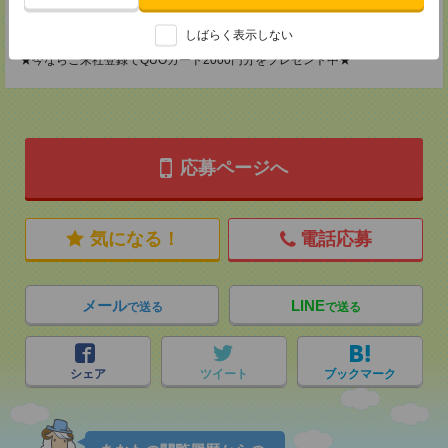
担当：採用担当
登録交通費
しばらく表示しない
★今ならご来社登録でQUOカード2000円分をプレゼント中★
応募ページへ
気になる！
電話応募
メール
LINE
で送る
で送る
シェア
ツイート
ブックマーク