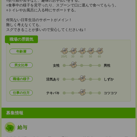
○折り紙や習字など、趣味のお手伝いをする。
○食事中の様子を見守ったり、スプーンで口に運んで食べてもらう。
○トイレやお風呂に入る時にサポートする。
何気ない日常生活のサポートがメイン！
難しく考えなくても、
スグできることが多いので安心してくださいね！
職場の雰囲気
年齢層
20代
30
40
50
60
男女比率
女性
男性
職場の様子
活気あり
しずか
仕事の仕方
テキパキ
コツコツ
募集情報
給与