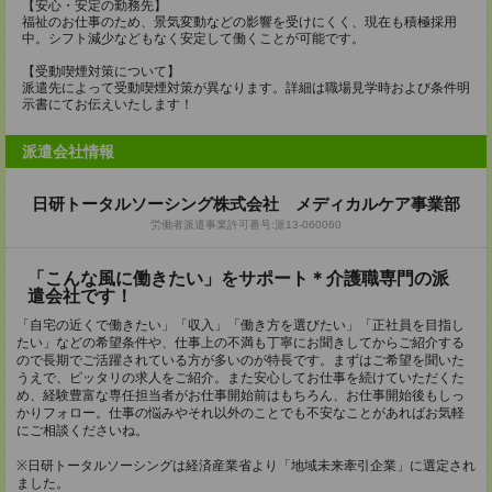
【安心・安定の勤務先】
福祉のお仕事のため、景気変動などの影響を受けにくく、現在も積極採用
中。シフト減少などもなく安定して働くことが可能です。
【受動喫煙対策について】
派遣先によって受動喫煙対策が異なります。詳細は職場見学時および条件明
示書にてお伝えいたします！
派遣会社情報
日研トータルソーシング株式会社 メディカルケア事業部
労働者派遣事業許可番号:派13-060060
「こんな風に働きたい」をサポート＊介護職専門の派
遣会社です！
「自宅の近くで働きたい」「収入」「働き方を選びたい」「正社員を目指し
たい」などの希望条件や、仕事上の不満も丁寧にお聞きしてからご紹介する
ので長期でご活躍されている方が多いのが特長です。まずはご希望を聞いた
うえで、ピッタリの求人をご紹介。また安心してお仕事を続けていただくた
め、経験豊富な専任担当者がお仕事開始前はもちろん、お仕事開始後もしっ
かりフォロー。仕事の悩みやそれ以外のことでも不安なことがあればお気軽
にご相談くださいね。
※日研トータルソーシングは経済産業省より「地域未来牽引企業」に選定され
ました。