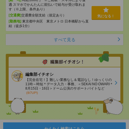
[給 与]
時給1800円 ※ご経験・スキルにより優
遇 スマホでかんたんに前払いで給与が受け取れま
す（※上限、条件あり）
[交通費]
交通費全額支給（規定あり）
気になる！
[勤務地]
東京都中央区 東京メトロ 日本橋駅から直
結（徒歩1分）
すべて見る
編集部イチオシ
【完全在宅！】難しい業務なし＆電話なし！ゆっくりの
11時～時短＊データ入力・事務、＜SEKAI NO OWARI＊
8月15日・16日＞ドーム公演のサポートバイトなど
(8/7UP!)
かんたん検索はこちら