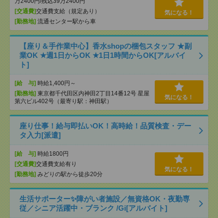
万2400円/残込39万2400円
[交通費]
交通費支給（規定あり）
気になる！
[勤務地]
流通センター駅から車
【座り＆手作業中心】香水shopの梱包スタッフ ★副
業OK ★週1日からOK ★1日1時間からOK[アルバイ
ト]
[給 与]
時給1,400円～
[勤務地]
東京都千代田区内神田2丁目14番12号 星屋
気になる！
第六ビル402号（最寄り駅：神田駅）
座り仕事！給与即払いOK！高時給！品質検査・デー
タ入力[派遣]
[給 与]
時給1800円
[交通費]
交通費支給有り
気になる！
[勤務地]
みどりの駅から徒歩20分
生活サポーター✨障がい者施設／無資格OK・夜勤専
従／シニア活躍中・ブランク /Gi[アルバイト]