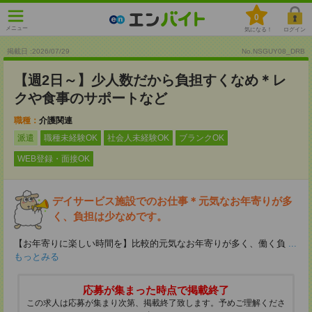
0
メニュー
気になる！
ログイン
掲載日 :2026
/
07
/
29
No.NSGUY08_DRB
【週2日～】少人数だから負担すくなめ＊レ
クや食事のサポートなど
職種：
介護関連
派遣
職種未経験OK
社会人未経験OK
ブランクOK
WEB登録・面接OK
デイサービス施設でのお仕事＊元気なお年寄りが多
く、負担は少なめです。
【お年寄りに楽しい時間を】比較的元気なお年寄りが多く、働く負
...
もっとみる
応募が集まった時点で掲載終了
この求人は応募が集まり次第、掲載終了致します。予めご理解くださ