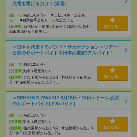
充電を繋げるだけ！[派遣]
[給 与]
時給1414円～ ▼日払いOK（規定あ
り） ■初勤務手当あり ※規定による
[勤務地]
新宿駅から徒歩
/
新宿三丁目駅から徒歩
/
気になる！
高田馬場駅から徒歩
/
…
＜日本を代表するバンド＊サカナクション＞ツアー
公演のサポートバイト＠日本武道館[アルバイト]
[給 与]
時給1250円～
[交通費]
支給（規定有り）
気になる！
[勤務地]
九段下駅から徒歩5分
/
竹橋駅から徒歩10
分
/
神保町駅から徒歩15分
/
…
＜SEKAI NO OWARI＊8月15日・16日＞ドーム公演
のサポートバイト[アルバイト]
[給 与]
時給1250円～
[交通費]
支給（規定有り）
気になる！
[勤務地]
後楽園駅から徒歩5分
/
水道橋駅から徒歩5
分
/
春日(東京都)駅から徒歩7分