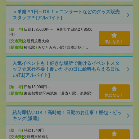
＜単発＊1日～OK！＞コンサートなどのグッズ販売
スタッフ＊[アルバイト]
[給 与]
日給1万5000円～ ■最大で日給2万8500
円！
[交通費]
交通費規定支給
気になる！
[勤務地]
横浜駅
/
みなとみらい駅
/
西横浜駅
/
…
人気イベントも！好きな場所で働けるイベントスタ
ッフ☆来社不要！働いたその日に給料もらえる日払
い/T1[アルバイト]
[給 与]
日給13,000円～
[勤務地]
東京都豊島区南池袋（最寄り駅：池袋駅）
気になる！
給与即払いOK！高時給！日勤のお仕事！梱包・ピッ
キング[派遣]
[給 与]
時給1340円
[交通費]
交通費支給有り