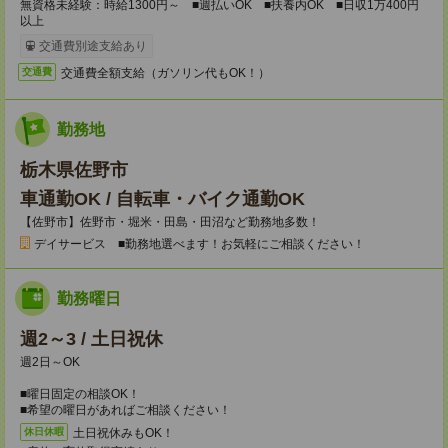
無資格未経験：時給1300円～ ■週払いOK ■扶養内OK ■日収1万400円
以上
交通費別途支給あり
交通費全額支給（ガソリン代もOK！）
交通費
勤務地
栃木県佐野市
車通勤OK / 自転車・バイク通勤OK
【佐野市】佐野市・堀米・田島・田沼など勤務地多数！
デイサービス ■勤務地選べます！お気軽にご相談ください！
勤務曜日
週2～3 / 土日祝休
週2日～OK
■曜日固定の相談OK！
■希望の曜日があればご相談ください！
土日祝休みもOK！
休日休暇