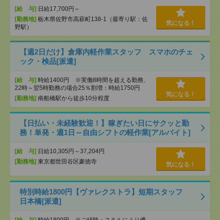
[給 与]
日給17,700円～
[勤務地]
栃木県佐野市高萩町138-1（最寄り駅：佐
気になる！
野駅）
【週2日だけ】倉庫内軽作業スタッフ スマホのチェ
ック・検品[派遣]
[給 与]
時給1400円 ※実働8時間を超える勤務、
22時～翌5時勤務の場合25％割増：時給1750円
気になる！
[勤務地]
南船橋駅から徒歩10分程度
【日払い・未経験歓迎！】稼ぎたい日にサクッと勤
務！単発・週1日～自由シフトの軽作業[アルバイト]
[給 与]
日給10,305円～37,204円
[勤務地]
東京都世田谷区豪徳寺
気になる！
特別時給1800円【ヴァレクストラ】短期スタッフ
日本橋[派遣]