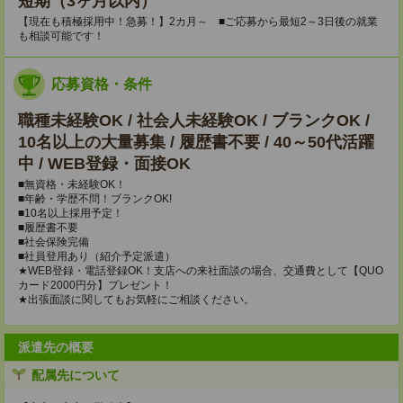
短期（3ヶ月以内）
【現在も積極採用中！急募！】2カ月～ ■ご応募から最短2～3日後の就業
も相談可能です！
応募資格・条件
職種未経験OK / 社会人未経験OK / ブランクOK /
10名以上の大量募集 / 履歴書不要 / 40～50代活躍
中 / WEB登録・面接OK
■無資格・未経験OK！
■年齢・学歴不問！ブランクOK!
■10名以上採用予定！
■履歴書不要
■社会保険完備
■社員登用あり（紹介予定派遣）
★WEB登録・電話登録OK！支店への来社面談の場合、交通費として【QUO
カード2000円分】プレゼント！
★出張面談に関してもお気軽にご相談ください。
派遣先の概要
配属先について