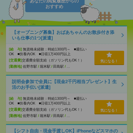
あなたの閲覧履歴からの
おすすめ
【オープニング募集】おばあちゃんのお散歩付き添
いも仕事の1つ[派遣]
[給 与]
無資格未経験：時給1300円～ ■週払い
OK ■扶養内OK ■日収1万400円以上
[交通費]
交通費全額支給（ガソリン代もOK！）
気になる！
[勤務地]
佐野市駅
/
堀米駅
/
田島駅
/
…
説明会参加で全員に【現金2千円相当プレゼント】生
活のお手伝い[派遣]
[給 与]
無資格未経験：時給1300円～ ■週払い
OK ■扶養内OK ■日収1万400円以上
[交通費]
交通費全額支給（ガソリン代もOK！）
気になる！
[勤務地]
佐野市駅
/
堀米駅
/
田島駅
/
…
【シフト自由・現金手渡しOK】iPhoneなどスマホの