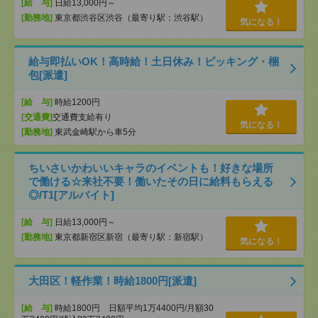
[給 与]
日給13,000円～
[勤務地]
東京都渋谷区渋谷（最寄り駅：渋谷駅）
気になる！
給与即払いOK！高時給！土日休み！ピッキング・梱
包[派遣]
[給 与]
時給1200円
[交通費]
交通費支給有り
気になる！
[勤務地]
東武金崎駅から車5分
ちいさいかわいいキャラのイベントも！好きな場所
で働ける☆来社不要！働いたその日に給料もらえる
◎/T1[アルバイト]
[給 与]
日給13,000円～
[勤務地]
東京都新宿区新宿（最寄り駅：新宿駅）
気になる！
大田区！軽作業！時給1800円[派遣]
[給 与]
時給1800円 日額平均1万4400円/月額30