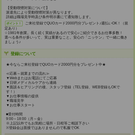
【受動喫煙対策について】
派遣先により受動喫煙対策が異なります。
詳細は職場見学時及び条件明示書にて通知致します。
ご来社登録でQUOカード2000円分プレゼント♪週払いOK！（規
ポイント！
定あり）
☆1981年創業。長く続く実績があるので安心♪ご紹介できるお仕事多数！
選べる条件が多いって、実は重要なこと。安心の「ニッケン」で一緒に働き
ましょう♪
登録について
★今ならご来社登録でQUOカード2000円分をプレゼント中★
≪応募～就業までの流れ≫
▼Webまたはお電話にてご応募
▼日研メディカルケアから連絡
▼面談＆ヒアリングの後、スタッフ登録（TEL登録、WEB登録もOKで
す！）
▼お仕事情報の提供
▼職場見学
▼お仕事スタート
■受付時間
9:00～18:00（月～金）
※上記以外でもお気軽に場所・日程等ご相談下さい
※登録会は面接ではありませんので私服でOK