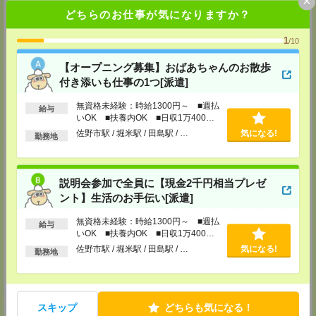
×
千葉県柏市末広町5-19 第12関口ビル7F 705号室
どちらのお仕事が気になりますか？
TEL：0120-935-218
MAIL：
tenshoku@nikken-ts.jp
担当：採用担当
1
/10
メディカルケア事業部 新宿オフィス
【オープニング募集】おばあちゃんのお散歩
東京都新宿区新宿2-3-10 新宿御苑ビル6階
付き添いも仕事の1つ[派遣]
TEL：0120-457-235
MAIL：
tenshoku@nikken-ts.jp
担当：採用担当
無資格未経験：時給1300円～ ■週払
給与
いOK ■扶養内OK ■日収1万400円
メディカルケア事業部 立川事業所
以上
佐野市駅 / 堀米駅 / 田島駅 / …
気になる!
勤務地
東京都立川市錦町1-12-14
TEL：0120-934-200
MAIL：
tenshoku@nikken-ts.jp
担当：採用担当
説明会参加で全員に【現金2千円相当プレゼ
メディカルケア事業部 町田オフィス
ント】生活のお手伝い[派遣]
東京都町田市森野1-7-23 大樹生命町田ビル6F
TEL：0120-453-285
無資格未経験：時給1300円～ ■週払
給与
MAIL：
tenshoku@nikken-ts.jp
いOK ■扶養内OK ■日収1万400円
担当：採用担当
以上
佐野市駅 / 堀米駅 / 田島駅 / …
気になる!
勤務地
メディカルケア事業部 横浜オフィス
神奈川県横浜市保土ケ谷区神戸町134 横浜ビジネスパークサウスタワー
2F B区画
TEL：0120-901-799
MAIL：
tenshoku@nikken-ts.jp
スキップ
どちらも気になる！