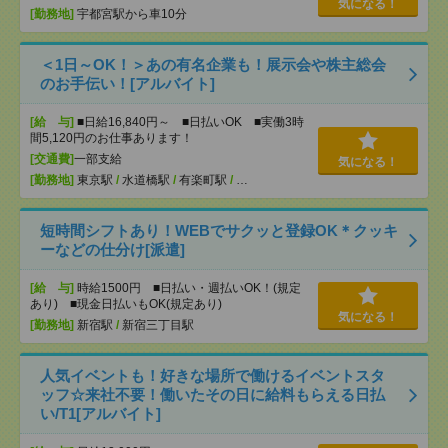
気になる！
[勤務地]
宇都宮駅から車10分
＜1日～OK！＞あの有名企業も！展示会や株主総会
のお手伝い！[アルバイト]
[給 与]
■日給16,840円～ ■日払いOK ■実働3時
間5,120円のお仕事あります！
[交通費]
一部支給
気になる！
[勤務地]
東京駅
/
水道橋駅
/
有楽町駅
/
…
短時間シフトあり！WEBでサクッと登録OK＊クッキ
ーなどの仕分け[派遣]
[給 与]
時給1500円 ■日払い・週払いOK！(規定
あり) ■現金日払いもOK(規定あり)
気になる！
[勤務地]
新宿駅
/
新宿三丁目駅
人気イベントも！好きな場所で働けるイベントスタ
ッフ☆来社不要！働いたその日に給料もらえる日払
い/T1[アルバイト]