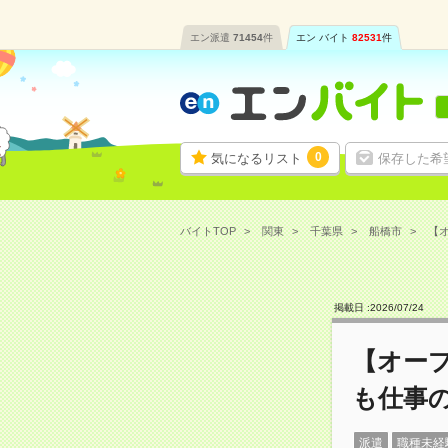
エン派遣
71454
件
エン バイト
82531
件
0
気になるリスト
保存した希
バイトTOP
関東
千葉県
船橋市
【オ
掲載日 :
2026
/
07
/
24
【オー
も仕事の
派遣
職種未経