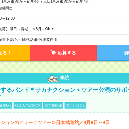
町(東京都)駅から徒歩4分
/
三田(東京都)駅から徒歩7分
金融関連
30～12:30
急募】即日～長期 ※8月～OK！
歴書不要
/
40～50代活躍中
/
服装自由
なる！
応募する
詳
未読
表するバンド＊サカナクション＞ツアー公演のサポ
館
経験OK
社会人未経験OK
大学生歓迎
ブランクOK
ションのアリーナツアー＠日本武道館／9月8日～9日