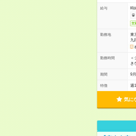
時
給与
交
東
勤務地
九
＜シ
勤務時間
き
9
期間
週
特徴
気に