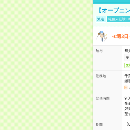
【オープニン
派遣
職種未経験O
≪週3日
無
給与
交
千
勤務地
鎌
9:
勤務時間
夜
残
望
【
期間