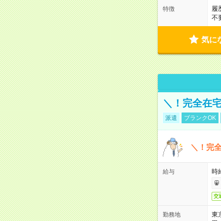
履
特徴
不
気に
＼！完全在宅
派遣
ブランクOK
＼！完全
時
給与
交
東
勤務地