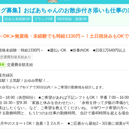
グ募集】おばあちゃんのお散歩付き添いも仕事の
K
社会人未経験OK
ブランクOK
WEB登録・面接OK
～OK≫無資格・未経験でも時給1330円～！土日祝休みもOK
資格未経験：時給1330円～ ■週払いOK ■扶養内OK ■日収1万640円以上
交通費別途支給あり
交通費全額支給
通費
葉市緑区
取駅
/
土気駅
/
おゆみ野駅
/
…
≪自宅からドアtoドアで30分以内！≫ご希望の勤務地を紹介します。
00～18:00（休憩60分） ■ご希望があれば下記シフトもOK！ 早番 7:00～16:00 遅
勤 16:30～翌9:30 「家族と休みを合わせたい」 「余裕を持って夕飯の準備
業はしたくない」 など、ご希望を教えてくださいね。 ※Wワーク希望の方へ
する勤務時間と、もう1つのお仕事の勤務時間。 合計で週40時間を超える場
8月中のスタートOK！急募！】2カ月～ ■ご応募から最短2～3日後に就業が