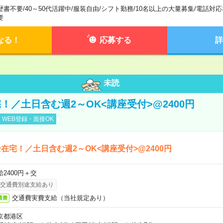
歴書不要
/
40～50代活躍中
/
服装自由
/
シフト勤務
/
10名以上の大量募集
/
電話対応
要
なる！
応募する
詳
未読
！／土日含む週2～OK<講座受付>@2400円
WEB登録・面接OK
在宅！／土日含む週2～OK<講座受付>@2400円
給2400円＋交
交通費別途支給あり
交通費実費支給（当社規定あり）
通費
京都港区