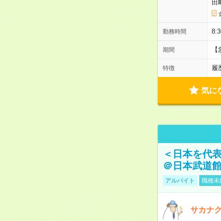
田
8:
勤務時間
【
期間
履
特徴
気に
＜日本を代
＠日本武道
アルバイト
職種未
サカナク