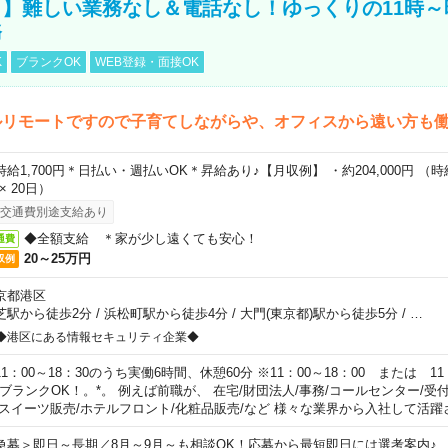
】難しい業務なし＆電話なし！ゆっくりの11時～
務
K
ブランクOK
WEB登録・面接OK
ルリモートですので子育てしながらや、オフィスから遠い方も
時給1,700円＊日払い・週払いOK＊昇給あり♪【月収例】 ・約204,000円 （時給1
 × 20日）
交通費別途支給あり
◆全額支給 ＊家が少し遠くても安心！
通費
20～25万円
収例
京都港区
芝駅から徒歩2分
/
浜松町駅から徒歩4分
/
大門(東京都)駅から徒歩5分
/
…
◆港区にある情報セキュリティ企業◆
11：00～18：30のうち実働6時間、休憩60分 ※11：00～18：00 または 11
。ブランクOK！。*。 例えば前職が、 在宅/財団法人/事務/コールセンター/受
 スイーツ販売/ホテルフロント/化粧品販売/など 様々な業界から入社して活躍
急募＞即日～長期／8月～9月～も相談OK！応募から最短即日には選考案内♪