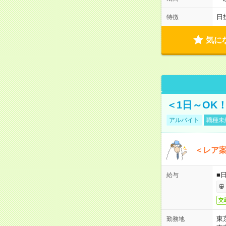
日
特徴
気に
＜1日～OK
アルバイト
職種未
＜レア
■
給与
交
東
勤務地