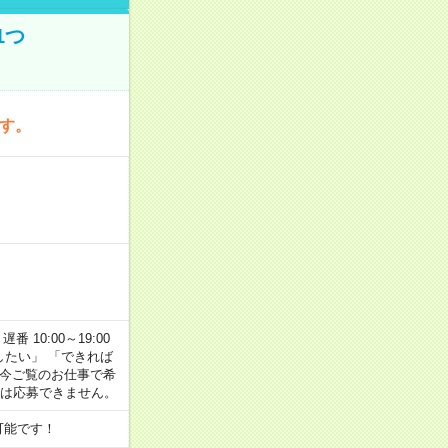
1つ
です。
番 10:00～19:00
がしたい」 「できれば
 今ご覧のお仕事で希
合は応募できません。
可能です！