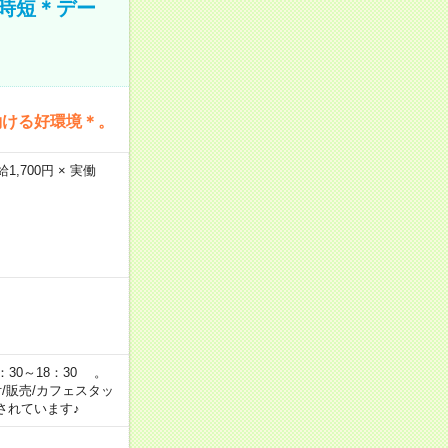
時短＊デー
働ける好環境＊。
,700円 × 実働
：30～18：30 。
付/販売/カフェスタッ
されています♪