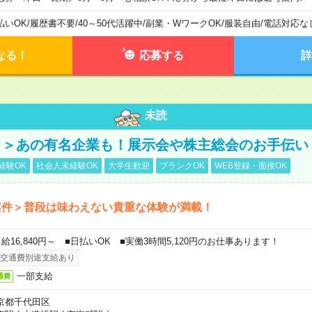
払いOK
/
履歴書不要
/
40～50代活躍中
/
副業・WワークOK
/
服装自由
/
電話対応な
なる！
応募する
詳
未読
！＞あの有名企業も！展示会や株主総会のお手伝い
経験OK
社会人未経験OK
大学生歓迎
ブランクOK
WEB登録・面接OK
案件＞普段は味わえない貴重な体験が満載！
日給16,840円～ ■日払いOK ■実働3時間5,120円のお仕事あります！
交通費別途支給あり
一部支給
通費
京都千代田区