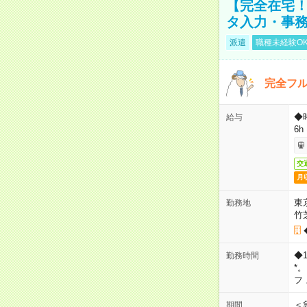
【完全在宅！
タ入力・事
派遣
職種未経験O
完全フ
◆
給与
6h
交
月
東
勤務地
竹
◆
勤務時間
*
フ
＜
期間