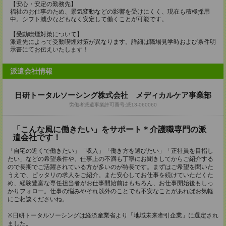
【安心・安定の勤務先】
福祉のお仕事のため、景気変動などの影響を受けにくく、現在も積極採用
中。シフト減少などもなく安定して働くことが可能です。
【受動喫煙対策について】
派遣先によって受動喫煙対策が異なります。詳細は職場見学時および条件明
示書にてお伝えいたします！
派遣会社情報
日研トータルソーシング株式会社 メディカルケア事業部
労働者派遣事業許可番号:派13-060060
「こんな風に働きたい」をサポート＊介護職専門の派
遣会社です！
「自宅の近くで働きたい」「収入」「働き方を選びたい」「正社員を目指し
たい」などの希望条件や、仕事上の不満も丁寧にお聞きしてからご紹介する
ので長期でご活躍されている方が多いのが特長です。まずはご希望を聞いた
うえで、ピッタリの求人をご紹介。また安心してお仕事を続けていただくた
め、経験豊富な専任担当者がお仕事開始前はもちろん、お仕事開始後もしっ
かりフォロー。仕事の悩みやそれ以外のことでも不安なことがあればお気軽
にご相談くださいね。
※日研トータルソーシングは経済産業省より「地域未来牽引企業」に選定され
ました。