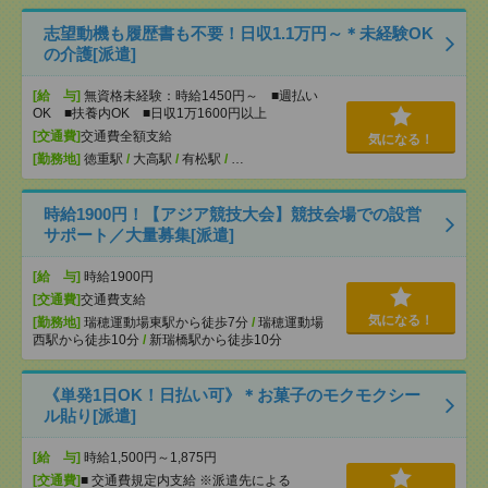
志望動機も履歴書も不要！日収1.1万円～＊未経験OK
の介護[派遣]
[給 与]
無資格未経験：時給1450円～ ■週払い
OK ■扶養内OK ■日収1万1600円以上
[交通費]
交通費全額支給
気になる！
[勤務地]
徳重駅
/
大高駅
/
有松駅
/
…
時給1900円！【アジア競技大会】競技会場での設営
サポート／大量募集[派遣]
[給 与]
時給1900円
[交通費]
交通費支給
気になる！
[勤務地]
瑞穂運動場東駅から徒歩7分
/
瑞穂運動場
西駅から徒歩10分
/
新瑞橋駅から徒歩10分
《単発1日OK！日払い可》＊お菓子のモクモクシー
ル貼り[派遣]
[給 与]
時給1,500円～1,875円
[交通費]
■ 交通費規定内支給 ※派遣先による