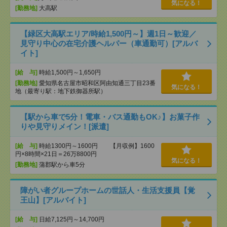
気になる！
[勤務地]
大高駅
【緑区大高駅エリア/時給1,500円～】週1日～歓迎／
見守り中心の在宅介護ヘルパー（車通勤可）[アルバ
イト]
[給 与]
時給1,500円～1,650円
[勤務地]
愛知県名古屋市昭和区阿由知通三丁目23番
気になる！
地（最寄り駅：地下鉄御器所駅）
【駅から車で5分！電車・バス通勤もOK♪】お菓子作
りや見守りメイン！[派遣]
[給 与]
時給1300円～1600円 【月収例】1600
円×8時間×21日＝26万8800円
気になる！
[勤務地]
蒲郡駅から車5分
障がい者グループホームの世話人・生活支援員【覚
王山】[アルバイト]
[給 与]
日給7,125円～14,700円