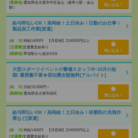
[勤務地]
愛知県名古屋市中区金山（最寄り駅：金山
気になる！
駅）
給与即払いOK！高時給！土日休み！日勤のお仕事！
製品加工作業[派遣]
[給 与]
時給1400円 【月収例】224000円以上
[交通費]
交通費支給有り
気になる！
[勤務地]
野並駅から徒歩10分
大型スポーツイベントの警備スタッフ/9~10月の短
期! 履歴書不要★宿泊費全額無料[アルバイト]
[給 与]
日給10,000円～
[勤務地]
愛知県名古屋市緑区
気になる！
給与即払いOK！高時給！土日休み！研磨剤の充填作
業など[派遣]
[給 与]
時給1400円 【月収例】224000円以上
[交通費]
交通費支給有り