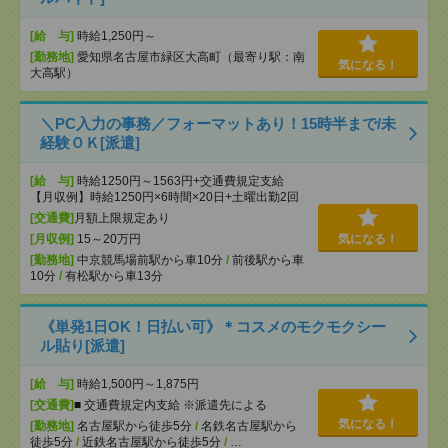
[給 与]
時給1,250円～
[勤務地]
愛知県名古屋市緑区大高町（最寄り駅：南
気になる！
大高駅）
＼PC入力の事務／フォーマットあり！15時半まで/未
経験ＯＫ[派遣]
[給 与]
時給1250円～1563円+交通費規定支給
【月収例】時給1250円×6時間×20日+土曜出勤2回
[交通費]
月額上限規定あり
[月収例]
15～20万円
気になる！
[勤務地]
中京競馬場前駅から車10分
/
前後駅から車
10分
/
有松駅から車13分
《単発1日OK！日払い可》＊コスメのモクモクシー
ル貼り[派遣]
[給 与]
時給1,500円～1,875円
[交通費]
■ 交通費規定内支給 ※派遣先による
気になる！
[勤務地]
名古屋駅から徒歩5分
/
名鉄名古屋駅から
徒歩5分
/
近鉄名古屋駅から徒歩5分
/
…