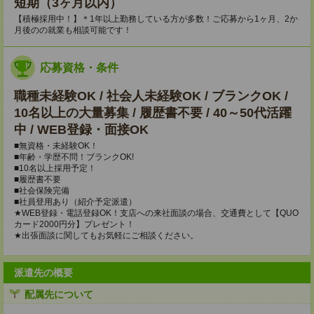
短期（3ヶ月以内）
【積極採用中！】＊1年以上勤務している方が多数！ご応募から1ヶ月、2か
月後のの就業も相談可能です！
応募資格・条件
職種未経験OK / 社会人未経験OK / ブランクOK /
10名以上の大量募集 / 履歴書不要 / 40～50代活躍
中 / WEB登録・面接OK
■無資格・未経験OK！
■年齢・学歴不問！ブランクOK!
■10名以上採用予定！
■履歴書不要
■社会保険完備
■社員登用あり（紹介予定派遣）
★WEB登録・電話登録OK！支店への来社面談の場合、交通費として【QUO
カード2000円分】プレゼント！
★出張面談に関してもお気軽にご相談ください。
派遣先の概要
配属先について