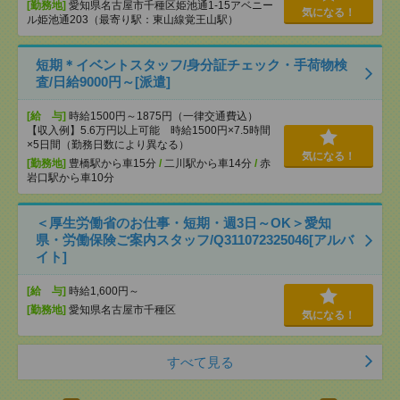
[勤務地]
愛知県名古屋市千種区姫池通1-15アベニー
気になる！
ル姫池通203（最寄り駅：東山線覚王山駅）
短期＊イベントスタッフ/身分証チェック・手荷物検
査/日給9000円～[派遣]
[給 与]
時給1500円～1875円（一律交通費込）
【収入例】5.6万円以上可能 時給1500円×7.5時間
×5日間（勤務日数により異なる）
気になる！
[勤務地]
豊橋駅から車15分
/
二川駅から車14分
/
赤
岩口駅から車10分
＜厚生労働省のお仕事・短期・週3日～OK＞愛知
県・労働保険ご案内スタッフ/Q311072325046[アルバ
イト]
[給 与]
時給1,600円～
[勤務地]
愛知県名古屋市千種区
気になる！
すべて見る