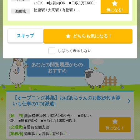
いOK ■扶養内OK ■日収1万1600円
以上
徳重駅 / 大高駅 / 有松駅 / …
気になる!
勤務地
メール
LINE
で送る
で送る
スキップ
どちらも気になる！
シェア
ツイート
ブックマーク
しばらく表示しない
あなたの閲覧履歴からの
おすすめ
【オープニング募集】おばあちゃんのお散歩付き添
いも仕事の1つ[派遣]
[給 与]
無資格未経験：時給1450円～ ■週払い
OK ■扶養内OK ■日収1万1600円以上
[交通費]
交通費全額支給
気になる！
[勤務地]
徳重駅
/
大高駅
/
有松駅
/
…