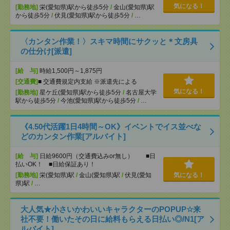
気になる！
[勤務地]
栄(愛知県)駅から徒歩5分
/
金山(愛知県)駅
から徒歩5分
/
伏見(愛知県)駅から徒歩5分
/
…
〈カンタン作業！〉スキマ時間にサクッと＊文房具
の仕分け[派遣]
[給 与]
時給1,500円～1,875円
[交通費]
■ 交通費規定内支給 ※派遣先による
気になる！
[勤務地]
星ケ丘(愛知県)駅から徒歩5分
/
名古屋大学
駅から徒歩5分
/
今池(愛知県)駅から徒歩5分
/
…
《4.50代活躍1日4時間～OK》イベントでイス並べな
どのカンタン作業[アルバイト]
[給 与]
日給9600円（交通費込みor無し） ■日
払いOK！ ■日給保証あり！
[勤務地]
栄(愛知県)駅
/
金山(愛知県)駅
/
伏見(愛知
気になる！
県)駅
/
…
大人気★小さいかわいいキャラクターのPOPUP☆来
社不要！働いたその日に給料もらえる日払い◎/N1[ア
ルバイト]