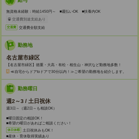
給与
無資格未経験：時給1450円～ ■週払いOK ■扶養内OK
交通費別途支給あり
交通費全額支給
交通費
勤務地
名古屋市緑区
【名古屋市緑区】徳重・大高・有松・相生山・神沢など勤務地多数！
≪自宅からドアtoドアで30分以内！≫ご希望の勤務地を紹介します。
勤務曜日
週2～3 / 土日祝休
週3日～（週2日～も相談OK）
■曜日固定の相談OK！
■希望の曜日があればご相談ください！
土日祝休みもOK！
休日休暇
■産休・育休取得実績あり