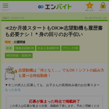
0
メニュー
気になる！
ログイン
掲載日 :2026
/
07
/
30
No.NKSTNY40_SD
≪2か月後スタートもOK≫志望動機も履歴書
も必要ナシ！＊身の回りのお手伝い
職種：
介護関連
派遣
職種未経験OK
社会人未経験OK
ブランクOK
WEB登録・面接OK
志望動機は「何となく…」でもOK！シフトの組み方
も選べる時短勤務！
▼今この求人に応募しても、お子さんの長期休み後のお仕事スター
...
もっとみる
応募が集まった時点で掲載終了
この求人は応募が集まり次第、掲載終了致します。予めご理解くださ