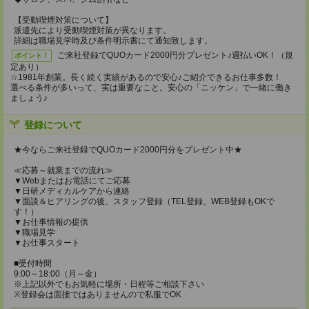
【受動喫煙対策について】
派遣先により受動喫煙対策が異なります。
詳細は職場見学時及び条件明示書にて通知致します。
ご来社登録でQUOカード2000円分プレゼント♪週払いOK！（規
ポイント！
定あり）
☆1981年創業。長く続く実績があるので安心♪ご紹介できるお仕事多数！
選べる条件が多いって、実は重要なこと。安心の「ニッケン」で一緒に働き
ましょう♪
登録について
★今ならご来社登録でQUOカード2000円分をプレゼント中★
≪応募～就業までの流れ≫
▼Webまたはお電話にてご応募
▼日研メディカルケアから連絡
▼面談＆ヒアリングの後、スタッフ登録（TEL登録、WEB登録もOKで
す！）
▼お仕事情報の提供
▼職場見学
▼お仕事スタート
■受付時間
9:00～18:00（月～金）
※上記以外でもお気軽に場所・日程等ご相談下さい
※登録会は面接ではありませんので私服でOK