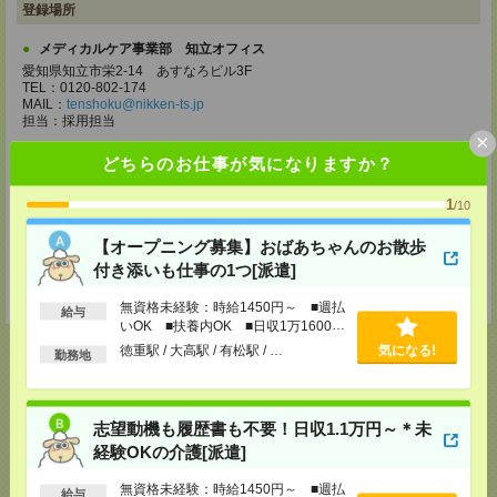
登録場所
メディカルケア事業部 知立オフィス
愛知県知立市栄2-14 あすなろビル3F
TEL：0120-802-174
MAIL：
tenshoku@nikken-ts.jp
担当：採用担当
×
メディカルケア事業部 名古屋オフィス
どちらのお仕事が気になりますか？
愛知県名古屋市西区牛島町2-5 TOMITA.BLD 4階
TEL：0120-455-091
1
/10
MAIL：
tenshoku@nikken-ts.jp
担当：採用担当
【オープニング募集】おばあちゃんのお散歩
登録交通費
付き添いも仕事の1つ[派遣]
★今ならご来社登録でQUOカード2000円分をプレゼント中★
無資格未経験：時給1450円～ ■週払
給与
いOK ■扶養内OK ■日収1万1600円
以上
徳重駅 / 大高駅 / 有松駅 / …
気になる!
勤務地
応募ページへ
志望動機も履歴書も不要！日収1.1万円～＊未
経験OKの介護[派遣]
気になる！
無資格未経験：時給1450円～ ■週払
電話応募
給与