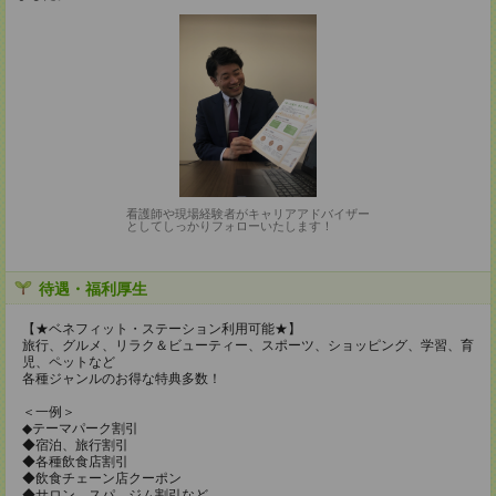
看護師や現場経験者がキャリアアドバイザー
としてしっかりフォローいたします！
待遇・福利厚生
【★ベネフィット・ステーション利用可能★】
旅行、グルメ、リラク＆ビューティー、スポーツ、ショッピング、学習、育
児、ペットなど
各種ジャンルのお得な特典多数！
＜一例＞
◆テーマパーク割引
◆宿泊、旅行割引
◆各種飲食店割引
◆飲食チェーン店クーポン
◆サロン、スパ、ジム割引など