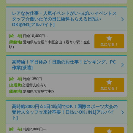
レアなお仕事・人気イベントがいっぱい♪イベントス
タッフ☆働いたその日に給料もらえる日払い
OK◎/N1[アルバイト]
[給 与]
日給10,400円～
[勤務地]
愛知県名古屋市中区金山（最寄り駅：金山
気になる！
駅）
高時給！平日休み！日勤のお仕事！ピッキング、PC
作業[派遣]
[給 与]
時給1350円
[交通費]
交通費支給有り
気になる！
[勤務地]
愛知県名古屋市中区
高時給2000円☆1日4時間でOK！国際スポーツ大会の
受付スタッフ☆来社不要！日払いOK♪/N1[アルバイ
ト]
[給 与]
時給2,000円～