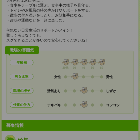
▽具体的なお仕事は…
・食事をテーブルに運ぶ、食事中の様子を見守る。
・トイレやお風呂の時の声かけやサポートをする。
・散歩の付き添いをしたり、お話相手になる。
・趣味や運動などを一緒に楽しむ。
何気ない日常生活のサポートがメイン！
難しく考えなくても、
スグできることが多いので安心してくださいね！
職場の雰囲気
年齢層
20代
30
40
50
60
男女比率
女性
男性
職場の様子
活気あり
しずか
仕事の仕方
テキパキ
コツコツ
募集情報