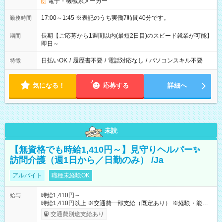
電子・機械系メーカー
17:00～1:45 ※表記のうち実働7時間40分です。
勤務時間
長期【ご応募から1週間以内(最短2日目)のスピード就業が可能】
期間
即日～
日払いOK
/
履歴書不要
/
電話対応なし
/
パソコンスキル不要
特徴
気になる！
応募する
詳細へ
未読
【無資格でも時給1,410円～】見守りヘルパー✨
訪問介護（週1日から／日勤のみ） /Ja
アルバイト
職種未経験OK
時給1,410円～
給与
時給1,410円以上 ※交通費一部支給（既定あり） ※経験・能力を
考慮して決定します 【収入例】 週1回勤務の場合：1,410円×8時
交通費別途支給あり
間×4回=4万5,120円 週3回勤務の場合：1,410円×8時間×12回