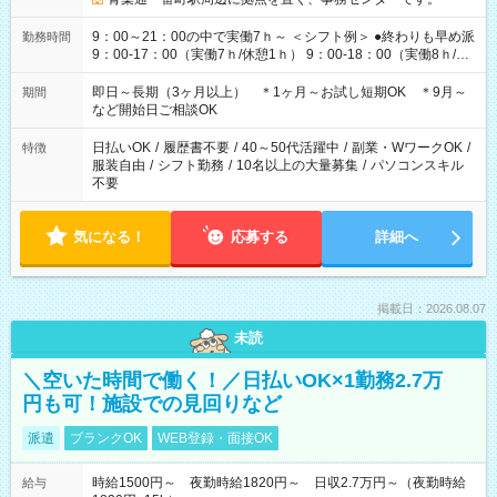
9：00～21：00の中で実働7ｈ～ ＜シフト例＞ ●終わりも早め派
勤務時間
9：00-17：00（実働7ｈ/休憩1ｈ） 9：00-18：00（実働8ｈ/休
憩1ｈ） 10：00-19：00（実働8ｈ/休憩1ｈ） ●朝ゆっくり派
11：00-20：00（実働8ｈ/休憩1ｈ） 12：00-20：00（実働7ｈ/
即日～長期（3ヶ月以上） ＊1ヶ月～お試し短期OK ＊9月～
期間
休憩1ｈ） 12：00-21：00（実働8ｈ/休憩1ｈ） 13：00-22：
など開始日ご相談OK
00（実働8ｈ/休憩1ｈ） ＊時間帯固定OK
日払いOK
/
履歴書不要
/
40～50代活躍中
/
副業・WワークOK
/
特徴
服装自由
/
シフト勤務
/
10名以上の大量募集
/
パソコンスキル
不要
気になる！
応募する
詳細へ
掲載日：2026.08.07
未読
＼空いた時間で働く！／日払いOK×1勤務2.7万
円も可！施設での見回りなど
派遣
ブランクOK
WEB登録・面接OK
時給1500円～ 夜勤時給1820円～ 日収2.7万円～（夜勤時給
給与