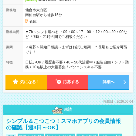
仙台市太白区
勤務地
南仙台駅から徒歩15分
倉庫
▼7h～シフト選べる ・09：00～17：00 ・12：00～20：00な
勤務時間
ど ＊7時～21時の間でご相談ください！
＜急募＞開始日相談～まずはお試し短期 ＊長期もご紹介可能
期間
です！
日払いOK
/
履歴書不要
/
40～50代活躍中
/
服装自由
/
シフト勤
特徴
務
/
10名以上の大量募集
/
パソコンスキル不要
気になる！
応募する
詳細へ
掲載日：2026.08.04
未読
シンプル＆こつこつ！スマホアプリの会員情報
の確認【週3日～OK】