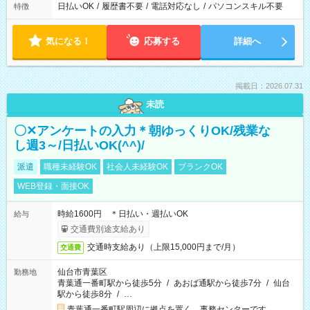
日払いOK
/
履歴書不要
/
電話対応なし
/
パソコンスキル不要
特徴
気になる！
応募する
詳細へ
掲載日：2026.07.31
未読
〇✕アンケートの入力＊朝ゆっくりOK/残業な
し週3～/日払いOK(^^)/
派遣
職種未経験OK
社会人未経験OK
ブランクOK
WEB登録・面接OK
時給1600円 ＊日払い・週払いOK
給与
交通費別途支給あり
交通時支給あり（上限15,000円まで/月）
交通費
仙台市青葉区
勤務地
青葉通一番町駅から徒歩5分
/
あおば通駅から徒歩7分
/
仙台
駅から徒歩8分
/
…
青葉通一番町駅周辺に拠点を置く、事務センターです。