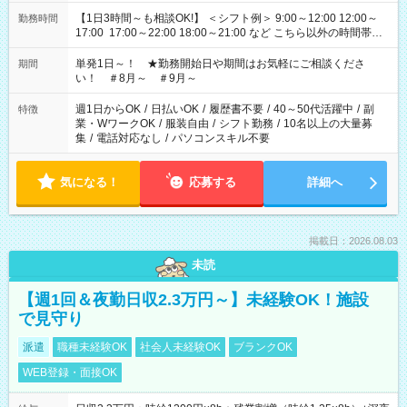
【1日3時間～も相談OK!】 ＜シフト例＞ 9:00～12:00 12:00～
勤務時間
17:00 17:00～22:00 18:00～21:00 など こちら以外の時間帯も
お気軽にご相談ください！
単発1日～！ ★勤務開始日や期間はお気軽にご相談くださ
期間
い！ ＃8月～ ＃9月～
週1日からOK
/
日払いOK
/
履歴書不要
/
40～50代活躍中
/
副
特徴
業・WワークOK
/
服装自由
/
シフト勤務
/
10名以上の大量募
集
/
電話対応なし
/
パソコンスキル不要
気になる！
応募する
詳細へ
掲載日：2026.08.03
未読
【週1回＆夜勤日収2.3万円～】未経験OK！施設
で見守り
派遣
職種未経験OK
社会人未経験OK
ブランクOK
WEB登録・面接OK