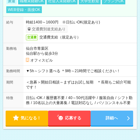
派遣
職種未経験OK
社会人未経験OK
大学生歓迎
ブランクOK
WEB登録・面接OK
時給1400～1600円 ※日払いOK(規定あり)
給与
交通費別途支給あり
交通費支給（規定あり）
交通費
仙台市青葉区
勤務地
仙台駅から徒歩3分
オフィスビル
▼5h～シフト選べる ＊9時～21時間でご相談ください！
勤務時間
＜急募＞開始日相談～まずはお試し短期 ＊長期もご紹介可能
期間
です！
日払いOK
/
履歴書不要
/
40～50代活躍中
/
服装自由
/
シフト勤
特徴
務
/
10名以上の大量募集
/
電話対応なし
/
パソコンスキル不要
気になる！
応募する
詳細へ