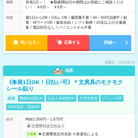
単発1日～！ ★勤務開始日や期間はお気軽にご相談くださ
期間
い！ ＃8月～ ＃9月～
週1日からOK
/
日払いOK
/
履歴書不要
/
40～50代活躍中
/
副
特徴
業・WワークOK
/
服装自由
/
シフト勤務
/
10名以上の大量募
集
/
電話対応なし
/
パソコンスキル不要
気になる！
応募する
詳細へ
掲載日：2026.08.06
未読
《単発1日OK！日払い可》＊文房具のモクモク
シール貼り
派遣
職種未経験OK
社会人未経験OK
大学生歓迎
ブランクOK
WEB登録・面接OK
時給1,500円～1,875円
給与
交通費別途支給あり
■ 交通費規定内支給 ※派遣先による
交通費