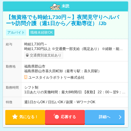
未読
【無資格でも時給1,730円～】夜間見守りヘルパ
ー✨訪問介護（週1日から／夜勤専従） /Jb
アルバイト
職種未経験OK
時給1,730円～
給与
時給1,730円以上 ※交通費一部支給（既定あり） ※経験・能力を
考慮して決定します 【収入例】 週1回勤務の場合：1,730円×8時
交通費別途支給あり
間×4回=5万5,360円 週3回勤務の場合：1,730円×8時間×12回
=16万6,080円 【試用期間】試用期間あり 試用期間の長さ：2ヶ
福島県郡山市
勤務地
月 ※ 雇用形態と給与に、本採用時と異なる部分があります。 雇
福島県郡山市喜久田町卸（最寄り駅：喜久田駅）
用形態：本採用時と同じです。 給与：時給 1,470円以上
ユースタイルラボラトリー株式会社
シフト制
勤務時間
1日あたりの実働時間：最大8時間/日 【夜勤】 22：00～翌9：
00 ※週1日～OK ／ 夜勤専従 ＊＊ 勤務時間例 ＊＊ ■22時か
ら翌7時 ■23時から翌8時 ■24時から翌9時 など ※上記の時間
週1日からOK / 日払いOK / 副業・WワークOK
特徴
内で8時間勤務（休憩1時間）ご利用者様により、時間は異なり
ます。 ※曜日固定（毎週同じ曜日での勤務となります）
気になる！
応募する
詳細へ