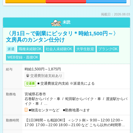
掲載日：2026.08.03
未読
〈月1日～で副業にピッタリ＊時給1,500円～〉
文房具のカンタン仕分け
派遣
職種未経験OK
社会人未経験OK
大学生歓迎
ブランクOK
WEB登録・面接OK
時給1,500円～1,875円
給与
交通費別途支給あり
■ 交通費規定内支給 ※派遣先による
交通費
宮城県石巻市
勤務地
石巻駅からバイク・車
/
蛇田駅からバイク・車
/
渡波駅からバ
イク・車
/
…
■物流センターなど ■勤務地選べます
【1日3時間～も相談OK!】 ＜シフト例＞ 9:00～12:00 12:00～
勤務時間
17:00 17:00～22:00 18:00～21:00 など こちら以外の時間帯も
お気軽にご相談ください！