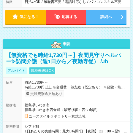
日払いOK
/
履歴書不要
/
電話対応なし
/
パソコンスキル不要
特徴
気になる！
応募する
詳細へ
未読
【無資格でも時給1,730円～】夜間見守りヘルパ
ー✨訪問介護（週1日から／夜勤専従） /Jb
アルバイト
職種未経験OK
時給1,730円～
給与
時給1,730円以上 ※交通費一部支給（既定あり） ※経験・能力を
考慮して決定します 【収入例】 週1回勤務の場合：1,730円×8時
交通費別途支給あり
間×4回=5万5,360円 週3回勤務の場合：1,730円×8時間×12回
=16万6,080円 【試用期間】試用期間あり 試用期間の長さ：2ヶ
福島県いわき市
勤務地
月 ※ 雇用形態と給与に、本採用時と異なる部分があります。 雇
福島県いわき市四倉町（最寄り駅：四ツ倉駅）
用形態：本採用時と同じです。 給与：時給 1,470円以上
ユースタイルラボラトリー株式会社
シフト制
勤務時間
1日あたりの実働時間：最大8時間/日 【夜勤】 22：00～翌9：