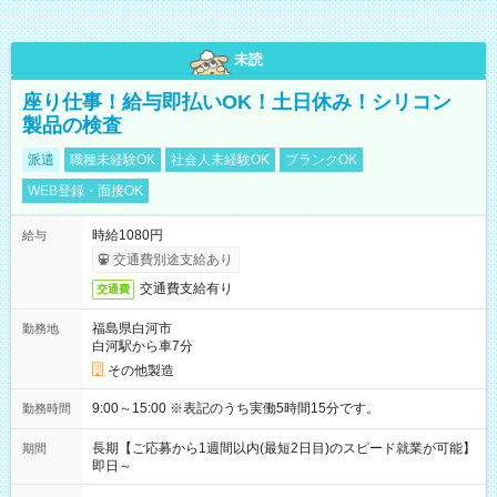
未読
座り仕事！給与即払いOK！土日休み！シリコン
製品の検査
派遣
職種未経験OK
社会人未経験OK
ブランクOK
WEB登録・面接OK
時給1080円
給与
交通費別途支給あり
交通費支給有り
交通費
福島県白河市
勤務地
白河駅から車7分
その他製造
9:00～15:00 ※表記のうち実働5時間15分です。
勤務時間
長期【ご応募から1週間以内(最短2日目)のスピード就業が可能】
期間
即日～