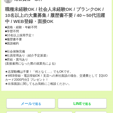
職種未経験OK / 社会人未経験OK / ブランクOK /
10名以上の大量募集 / 履歴書不要 / 40～50代活躍
中 / WEB登録・面接OK
■資格・経験・年齢不問
■学歴不問
■10名以上採用予定！
■履歴書不要
■面談確約
■社会保険完備
■社員登用あり（紹介予定派遣）
■昇給・賞与あり
(直接雇用になった際の就業先による)
★志望動機は不要！「何となく…」でもOKです。
★WEB登録・電話登録OK！支店への来社面談の場合、交通費として【QUO
カード2000円分】プレゼント！
★出張面談に関してもお気軽にご相談ください。
メール
LINE
で送る
で送る