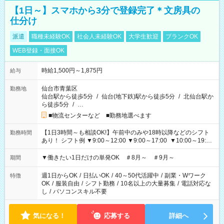
【1日～】スマホから3分で登録完了＊文房具の
仕分け
派遣
職種未経験OK
社会人未経験OK
大学生歓迎
ブランクOK
WEB登録・面接OK
時給1,500円～1,875円
給与
仙台市青葉区
勤務地
仙台駅から徒歩5分
/
仙台(地下鉄)駅から徒歩5分
/
北仙台駅か
ら徒歩5分
/
…
■物流センターなど ■勤務地選べます
【1日3時間～も相談OK!】午前中のみや18時以降などのシフト
勤務時間
あり！ シフト例 ▼9:00～12:00 ▼9:00～17:00 ▼10:00～19:00
▼18:00～21:00
▼働きたい1日だけの単発OK ＃8月～ ＃9月～
期間
週1日からOK
/
日払いOK
/
40～50代活躍中
/
副業・Wワーク
特徴
OK
/
服装自由
/
シフト勤務
/
10名以上の大量募集
/
電話対応な
し
/
パソコンスキル不要
気になる！
応募する
詳細へ