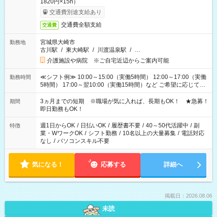
1820円×15h）
交通費別途支給あり
交通費全額支給
交通費
宮城県大崎市
勤務地
古川駅
/
東大崎駅
/
川渡温泉駅
/
…
介護施設や病院 ※ご自宅近辺からご案内可能
≪シフト例≫ 10:00～15:00（実働5時間） 12:00～17:00（実働
勤務時間
5時間） 17:00～翌10:00（実働15時間）など ご希望に応じて、
働く時間は調整できます！ お気軽に担当へ相談ください！
3ヵ月までの短期 ※職場が気に入れば、長期もOK！ ★急募！
期間
即日勤務もOK！
週1日からOK
/
日払いOK
/
履歴書不要
/
40～50代活躍中
/
副
特徴
業・WワークOK
/
シフト勤務
/
10名以上の大量募集
/
電話対応
なし
/
パソコンスキル不要
気になる！
応募する
詳細へ
掲載日：2026.08.06
未読