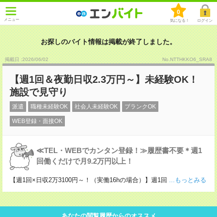
0
メニュー
気になる！
ログイン
お探しのバイト情報は掲載が終了しました。
掲載日 :2026
/
06
/
02
No.NTTHKKO6_SRA8
【週1回＆夜勤日収2.3万円～】未経験OK！
施設で見守り
派遣
職種未経験OK
社会人未経験OK
ブランクOK
WEB登録・面接OK
≪TEL・WEBでカンタン登録！≫履歴書不要＊週1
回働くだけで月9.2万円以上！
【週1回×日収2万3100円～！（実働16hの場合）】週1回
...もっとみる
あなたの閲覧履歴からのオススメ