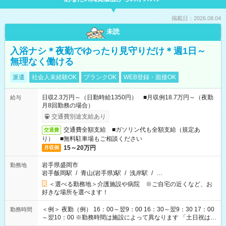
掲載日：2026.08.04
未読
入浴ナシ＊夜勤でゆったり見守りだけ＊週1日～
無理なく働ける
派遣
社会人未経験OK
ブランクOK
WEB登録・面接OK
日収2.3万円～（日勤時給1350円） ■月収例18.7万円～（夜勤
給与
月8回勤務の場合）
交通費別途支給あり
交通費全額支給 ■ガソリン代も全額支給（規定あ
交通費
り） ■無料駐車場もご相談ください
15～20万円
月収例
岩手県盛岡市
勤務地
岩手飯岡駅
/
青山(岩手県)駅
/
浅岸駅
/
…
＜選べる勤務地＞介護施設や病院 ※ご自宅の近くなど、お
好きな場所を選べます！
＜例＞ 夜勤（例） 16：00～翌9：00 16：30～翌9：30 17：00
勤務時間
～翌10：00 ※勤務時間は施設によって異なります 「土日祝は休
みたい」 「しっかり稼ぎたい」 「もう少し遅い時間から始めた