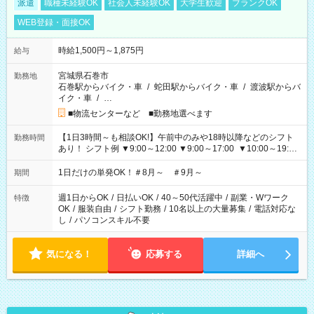
派遣
職種未経験OK
社会人未経験OK
大学生歓迎
ブランクOK
WEB登録・面接OK
時給1,500円～1,875円
給与
宮城県石巻市
勤務地
石巻駅からバイク・車
/
蛇田駅からバイク・車
/
渡波駅からバ
イク・車
/
…
■物流センターなど ■勤務地選べます
【1日3時間～も相談OK!】午前中のみや18時以降などのシフト
勤務時間
あり！ シフト例 ▼9:00～12:00 ▼9:00～17:00 ▼10:00～19:00
▼18:00～21:00
1日だけの単発OK！＃8月～ ＃9月～
期間
週1日からOK
/
日払いOK
/
40～50代活躍中
/
副業・Wワーク
特徴
OK
/
服装自由
/
シフト勤務
/
10名以上の大量募集
/
電話対応な
し
/
パソコンスキル不要
気になる！
応募する
詳細へ