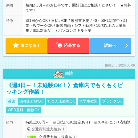
い」など ご希望にあったお仕事をご案内いたします。 ※未経験
短期2ヵ月～のお仕事です。開始日はご相談ください！ ★急募
期間
の方の場合は1～2ヶ月間は日中での仕事を経験いただき、 お
です！
仕事に慣れてからの夜勤になります。 ★家庭の都合でお休みが
必要な場合も遠慮なくご相談ください。
週1日からOK
/
日払いOK
/
履歴書不要
/
40～50代活躍中
/
副
特徴
業・WワークOK
/
服装自由
/
シフト勤務
/
10名以上の大量募
集
/
電話対応なし
/
パソコンスキル不要
気になる！
応募する
詳細へ
掲載日：2026.08.06
未読
《週4日～！未経験OK！》倉庫内でもくもくピ
ッキング作業！
派遣
職種未経験OK
社会人未経験OK
大学生歓迎
ブランクOK
WEB登録・面接OK
時給1200円～ ※日払いOK(規定あり) ※スキルにより応相談
給与
交通費別途支給あり
交通費支給（規定あり）
交通費