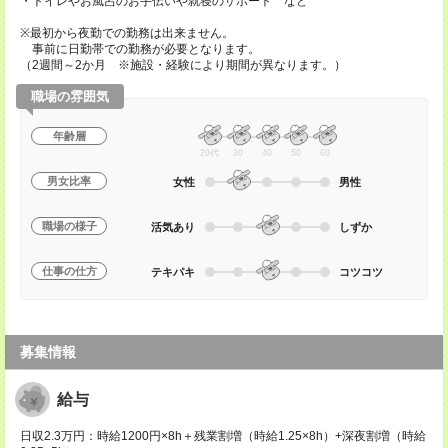
・トイレやお風呂のお手伝いや就寝のサポート など
※最初から夜勤での勤務は出来ません。
事前に日勤帯での勤務が必要となります。
（2週間～2か月 ※施設・経験により期間が異なります。）
職場の雰囲気
年齢層
20代
30
40
50
60
男女比率
女性
男性
職場の様子
活気あり
しずか
仕事の仕方
テキパキ
コツコツ
募集情報
給与
日収2.3万円：時給1200円×8h＋残業割増（時給1.25×8h）+深夜割増（時給