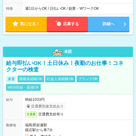
00 ※週1日～OK ／ 夜勤専従 ＊＊ 勤務時間例 ＊＊ ■22時か
ら翌7時 ■23時から翌8時 ■24時から翌9時 など ※上記の時間
週1日からOK / 日払いOK / 副業・WワークOK
特徴
内で8時間勤務（休憩1時間）ご利用者様により、時間は異なり
ます。 ※曜日固定（毎週同じ曜日での勤務となります）
気になる！
応募する
詳細へ
未読
給与即払いOK！土日休み！夜勤のお仕事！コネ
クターの検査
派遣
職種未経験OK
社会人未経験OK
ブランクOK
WEB登録・面接OK
時給1033円
給与
交通費別途支給あり
交通費支給有り
交通費
福島県岩瀬郡
勤務地
鏡石駅から車7分