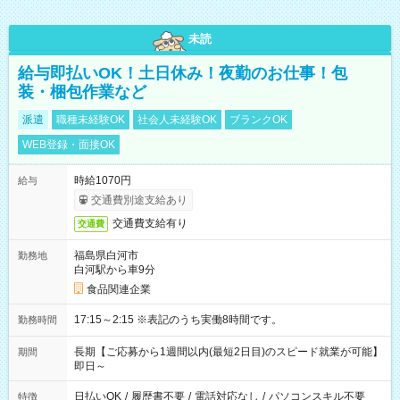
未読
給与即払いOK！土日休み！夜勤のお仕事！包
装・梱包作業など
派遣
職種未経験OK
社会人未経験OK
ブランクOK
WEB登録・面接OK
時給1070円
給与
交通費別途支給あり
交通費支給有り
交通費
福島県白河市
勤務地
白河駅から車9分
食品関連企業
17:15～2:15 ※表記のうち実働8時間です。
勤務時間
長期【ご応募から1週間以内(最短2日目)のスピード就業が可能】
期間
即日～
日払いOK
/
履歴書不要
/
電話対応なし
/
パソコンスキル不要
特徴