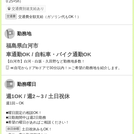
0.25×5h）
交通費別途支給あり
交通費全額支給（ガソリン代もOK！）
交通費
勤務地
福島県白河市
車通勤OK / 自転車・バイク通勤OK
【白河市】白河・白坂・久田野など勤務地多数！
≪自宅からドアtoドアで30分以内！≫ご希望の勤務地を紹介します。
勤務曜日
週1OK / 週2～3 / 土日祝休
週1回～OK
■曜日固定の相談OK！
■日勤期間中は週2日勤務
■希望の曜日があればご相談ください！
土日祝休みもOK！
休日休暇