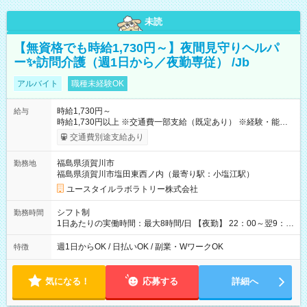
未読
【無資格でも時給1,730円～】夜間見守りヘルパ
ー✨訪問介護（週1日から／夜勤専従） /Jb
アルバイト
職種未経験OK
時給1,730円～
給与
時給1,730円以上 ※交通費一部支給（既定あり） ※経験・能力を
考慮して決定します 【収入例】 週1回勤務の場合：1,730円×8時
交通費別途支給あり
間×4回=5万5,360円 週3回勤務の場合：1,730円×8時間×12回
=16万6,080円 【試用期間】試用期間あり 試用期間の長さ：2ヶ
福島県須賀川市
勤務地
月 ※ 雇用形態と給与に、本採用時と異なる部分があります。 雇
福島県須賀川市塩田東西ノ内（最寄り駅：小塩江駅）
用形態：本採用時と同じです。 給与：時給 1,470円以上
ユースタイルラボラトリー株式会社
シフト制
勤務時間
1日あたりの実働時間：最大8時間/日 【夜勤】 22：00～翌9：
00 ※週1日～OK ／ 夜勤専従 ＊＊ 勤務時間例 ＊＊ ■22時か
ら翌7時 ■23時から翌8時 ■24時から翌9時 など ※上記の時間
週1日からOK / 日払いOK / 副業・WワークOK
特徴
内で8時間勤務（休憩1時間）ご利用者様により、時間は異なり
ます。 ※曜日固定（毎週同じ曜日での勤務となります）
気になる！
応募する
詳細へ