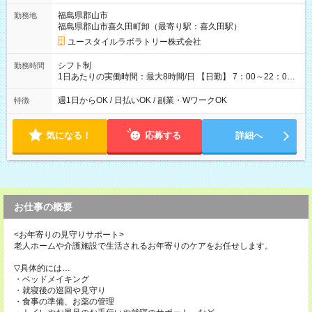
=13万5,360円 週5回勤務の場合：1,410円×8時間×20回=22万
福島県郡山市
勤務地
5,600円 【試用期間】試用期間あり 試用期間の長さ：2ヶ月
福島県郡山市喜久田町卸（最寄り駅：喜久田駅）
※ 雇用形態と給与に、本採用時と異なる部分があります。 雇用
形態：本採用時と同じです。 給与：時給 1,040円以上
ユースタイルラボラトリー株式会社
シフト制
勤務時間
1日あたりの実働時間：最大8時間/日 【日勤】 7：00～22：00
の間で8時間勤務（休憩時間は法定通り） ※週1日～OK ／ 夜勤
なし ＊＊ 勤務時間例 ＊＊ ■8時から17時 ■9時から18時 ■10
週1日からOK / 日払いOK / 副業・WワークOK
特徴
時から19時 ■12時から21時 など ※訪問先により変動 ※曜日固
定（毎週同じ曜日勤務）
気になる！
応募する
詳細へ
お仕事の概要
<お年寄りの見守りサポート>
老人ホームや介護施設で生活されるお年寄りのケアをお任せします。
▽具体的には…
・ベッドメイキング
・就寝後の巡回や見守り
・食事の準備、お薬の管理