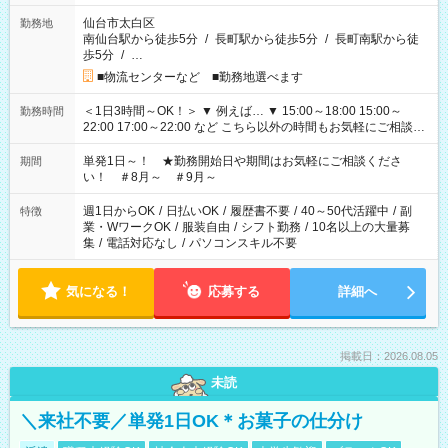
仙台市太白区
勤務地
南仙台駅から徒歩5分
/
長町駅から徒歩5分
/
長町南駅から徒
歩5分
/
…
■物流センターなど ■勤務地選べます
＜1日3時間～OK！＞ ▼ 例えば… ▼ 15:00～18:00 15:00～
勤務時間
22:00 17:00～22:00 など こちら以外の時間もお気軽にご相談く
ださい！
単発1日～！ ★勤務開始日や期間はお気軽にご相談くださ
期間
い！ ＃8月～ ＃9月～
週1日からOK
/
日払いOK
/
履歴書不要
/
40～50代活躍中
/
副
特徴
業・WワークOK
/
服装自由
/
シフト勤務
/
10名以上の大量募
集
/
電話対応なし
/
パソコンスキル不要
気になる！
応募する
詳細へ
掲載日：2026.08.05
未読
＼来社不要／単発1日OK＊お菓子の仕分け