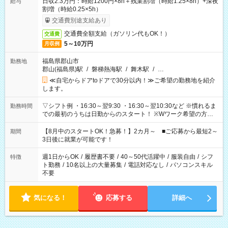
日収2.3万円：時給1200円×8h＋残業割増（時給1.25×8h）+深夜
給与
割増（時給0.25×5h）
交通費別途支給あり
交通費全額支給（ガソリン代もOK！）
交通費
5～10万円
月収例
福島県郡山市
勤務地
郡山(福島県)駅
/
磐梯熱海駅
/
舞木駅
/
…
≪自宅からドアtoドアで30分以内！≫ご希望の勤務地を紹介
します。
▽シフト例 ・16:30～翌9:30 ・16:30～翌10:30など ※慣れるま
勤務時間
での最初のうちは日勤からのスタート！ ※Wワーク希望の方へ
今ご覧のお仕事で希望する勤務時間と、もう1つのお仕事の勤務
時間。 合計で週40時間を超える場合は応募できません。
【8月中のスタートOK！急募！】2カ月～ ■ご応募から最短2～
期間
3日後に就業が可能です！
週1日からOK
/
履歴書不要
/
40～50代活躍中
/
服装自由
/
シフ
特徴
ト勤務
/
10名以上の大量募集
/
電話対応なし
/
パソコンスキル
不要
気になる！
応募する
詳細へ