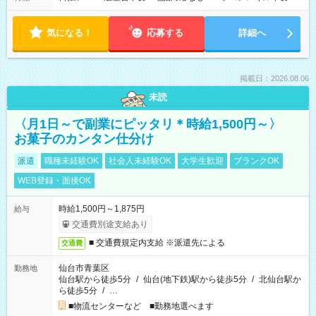
気になる！
応募する
詳細へ
掲載日：2026.08.06
未読
〈月1日～で副業にピッタリ＊時給1,500円～〉
お菓子のカンタン仕分け
派遣
職種未経験OK
社会人未経験OK
大学生歓迎
ブランクOK
WEB登録・面接OK
時給1,500円～1,875円
給与
交通費別途支給あり
■ 交通費規定内支給 ※派遣先による
交通費
仙台市青葉区
勤務地
仙台駅から徒歩5分
/
仙台(地下鉄)駅から徒歩5分
/
北仙台駅か
ら徒歩5分
/
…
■物流センターなど ■勤務地選べます