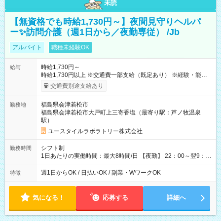
未読
【無資格でも時給1,730円～】夜間見守りヘルパ
ー✨訪問介護（週1日から／夜勤専従） /Jb
アルバイト
職種未経験OK
時給1,730円～
給与
時給1,730円以上 ※交通費一部支給（既定あり） ※経験・能力を
考慮して決定します 【収入例】 週1回勤務の場合：1,730円×8時
交通費別途支給あり
間×4回=5万5,360円 週3回勤務の場合：1,730円×8時間×12回
=16万6,080円 【試用期間】試用期間あり 試用期間の長さ：2ヶ
福島県会津若松市
勤務地
月 ※ 雇用形態と給与に、本採用時と異なる部分があります。 雇
福島県会津若松市大戸町上三寄香塩（最寄り駅：芦ノ牧温泉
用形態：本採用時と同じです。 給与：時給 1,470円以上
駅）
ユースタイルラボラトリー株式会社
シフト制
勤務時間
1日あたりの実働時間：最大8時間/日 【夜勤】 22：00～翌9：
00 ※週1日～OK ／ 夜勤専従 ＊＊ 勤務時間例 ＊＊ ■22時か
ら翌7時 ■23時から翌8時 ■24時から翌9時 など ※上記の時間
週1日からOK / 日払いOK / 副業・WワークOK
特徴
内で8時間勤務（休憩1時間）ご利用者様により、時間は異なり
ます。 ※曜日固定（毎週同じ曜日での勤務となります）
気になる！
応募する
詳細へ