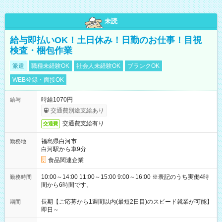
未読
給与即払いOK！土日休み！日勤のお仕事！目視
検査・梱包作業
派遣
職種未経験OK
社会人未経験OK
ブランクOK
WEB登録・面接OK
時給1070円
給与
交通費別途支給あり
交通費支給有り
交通費
福島県白河市
勤務地
白河駅から車9分
食品関連企業
10:00～14:00 11:00～15:00 9:00～16:00 ※表記のうち実働4時
勤務時間
間から6時間です。
長期【ご応募から1週間以内(最短2日目)のスピード就業が可能】
期間
即日～