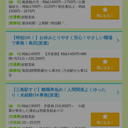
[給 与]
無資格の方：時給1400円～1750円 / 介護
福祉士：時給1700円～2125円 / 初任者以上：時給
1500円～1875円
気になる！
[交通費]
全額支給
[勤務地]
新浜松駅
/
上島駅
/
助信駅
/
…
【時短OK！】お休みとりやすく安心！やさしい職場
で事務！島田[派遣]
[給 与]
時給1400円 【月収例】時給1400円×8時
間×月21日＝235,200円
[交通費]
全額支給
気になる！
[勤務地]
島田(静岡県)駅から車3分
/
六合駅から車11
分
【三島駅すぐ】離職率低め！人間関係よくゆった
り！未経験OK事務[派遣]
[給 与]
時給1360円 月収例 210,800円～ ※残
業が発生した場合は別途支給あり◎
[交通費]
全額支給
[月収例]
20～25万円
気になる！