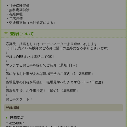
・社会保険完備
・無料定期健診
・有給休暇
・年末調整
・交通費支給（当社規定による）
登録について
応募後、担当もしくはコーディネーターより連絡いたします
（1日以内／19時以降のご応募は翌日の連絡になる事もございます）
↓
登録はWEBまたは電話にてOK！
↓
マッチするお仕事を探してご紹介（最短1日～）
↓
気になるお仕事があれば職場見学のご案内（1～2日程度）
↓
職場見学の日程を調整し、職場見学へ行きます◎（1～7日程度）
↓
職場見学後、お仕事決定！（最短1～10日程度）
↓
お仕事スタート！
登録場所
静岡支店
〒422-8067