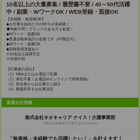
10名以上の大量募集 / 履歴書不要 / 40～50代活躍
中 / 副業・WワークOK / WEB登録・面接OK
【未経験・無資格OK】
◆お仕事を始めた方の60％が未経験！
◆年齢不問！ブランクのある方も歓迎！
◆Wワーク・副業OK
◆普通自動車免許が必要です（AT限定可）
◆Wワーク・副業OK
◆資格取得支援あり
※10名以上採用予定
※学歴不問
【応募後の流れ】
（1）Webまたはお電話で応募
（2）来社不要！お電話orオンラインで簡単登録♪
（3）担当者からお仕事のご紹介
（4）職場見学＆お仕事決定
派遣会社情報
株式会社ネオキャリア ナイス！介護事業部
労働者派遣事業許可番号:派13-070366
「無資格・未経験でも活躍したい！」を叶えます！