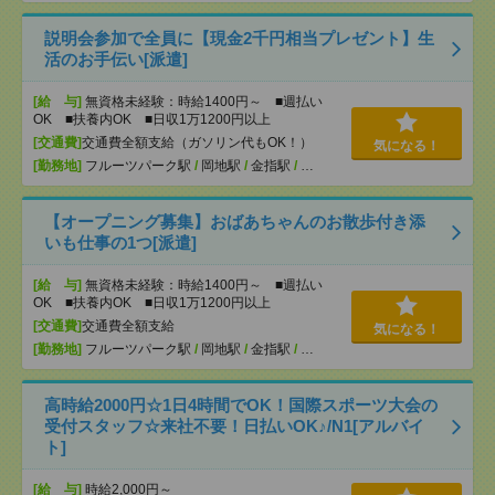
説明会参加で全員に【現金2千円相当プレゼント】生
活のお手伝い[派遣]
[給 与]
無資格未経験：時給1400円～ ■週払い
OK ■扶養内OK ■日収1万1200円以上
[交通費]
交通費全額支給（ガソリン代もOK！）
気になる！
[勤務地]
フルーツパーク駅
/
岡地駅
/
金指駅
/
…
【オープニング募集】おばあちゃんのお散歩付き添
いも仕事の1つ[派遣]
[給 与]
無資格未経験：時給1400円～ ■週払い
OK ■扶養内OK ■日収1万1200円以上
[交通費]
交通費全額支給
気になる！
[勤務地]
フルーツパーク駅
/
岡地駅
/
金指駅
/
…
高時給2000円☆1日4時間でOK！国際スポーツ大会の
受付スタッフ☆来社不要！日払いOK♪/N1[アルバイ
ト]
[給 与]
時給2,000円～