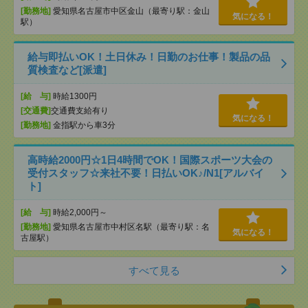
[勤務地]
愛知県名古屋市中区金山（最寄り駅：金山
気になる！
駅）
給与即払いOK！土日休み！日勤のお仕事！製品の品
質検査など[派遣]
[給 与]
時給1300円
[交通費]
交通費支給有り
気になる！
[勤務地]
金指駅から車3分
高時給2000円☆1日4時間でOK！国際スポーツ大会の
受付スタッフ☆来社不要！日払いOK♪/N1[アルバイ
ト]
[給 与]
時給2,000円～
[勤務地]
愛知県名古屋市中村区名駅（最寄り駅：名
気になる！
古屋駅）
すべて見る