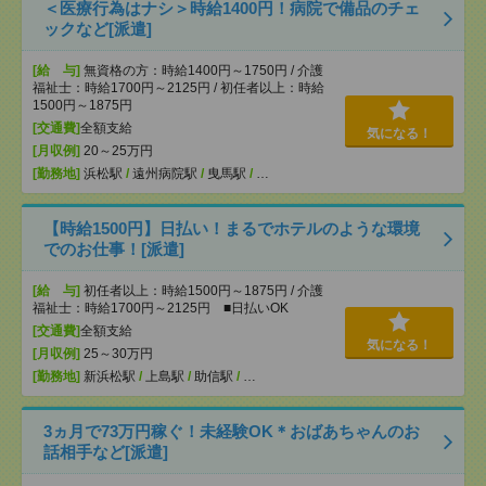
＜医療行為はナシ＞時給1400円！病院で備品のチェ
ックなど[派遣]
[給 与]
無資格の方：時給1400円～1750円 / 介護
福祉士：時給1700円～2125円 / 初任者以上：時給
1500円～1875円
[交通費]
全額支給
気になる！
[月収例]
20～25万円
[勤務地]
浜松駅
/
遠州病院駅
/
曳馬駅
/
…
【時給1500円】日払い！まるでホテルのような環境
でのお仕事！[派遣]
[給 与]
初任者以上：時給1500円～1875円 / 介護
福祉士：時給1700円～2125円 ■日払いOK
[交通費]
全額支給
気になる！
[月収例]
25～30万円
[勤務地]
新浜松駅
/
上島駅
/
助信駅
/
…
3ヵ月で73万円稼ぐ！未経験OK＊おばあちゃんのお
話相手など[派遣]