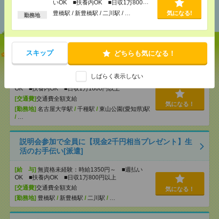
あなたの閲覧履歴からの
いOK ■扶養内OK ■日収1万800円
おすすめ
以上
豊橋駅 / 新豊橋駅 / 二川駅 / …
気になる!
勤務地
【オープニング募集】おばあちゃんのお散歩付き添
スキップ
どちらも気になる！
いも仕事の1つ[派遣]
しばらく表示しない
[給 与]
無資格未経験：時給1450円～ ■週払い
OK ■扶養内OK ■日収1万1600円以上
[交通費]
交通費全額支給
気になる！
[勤務地]
名古屋大学駅
/
千種駅
/
東山公園(愛知県)駅
/
…
説明会参加で全員に【現金2千円相当プレゼント】生
活のお手伝い[派遣]
[給 与]
無資格未経験：時給1350円～ ■週払い
OK ■扶養内OK ■日収1万800円以上
[交通費]
交通費全額支給
気になる！
[勤務地]
豊橋駅
/
新豊橋駅
/
二川駅
/
…