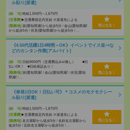
ル貼り[派遣]
[給 与]
時給1,500円～1,875円
[交通費]
■ 交通費規定内支給 ※派遣先による
気になる！
[勤務地]
栄(愛知県)駅から徒歩5分
/
金山(愛知県)駅
から徒歩5分
/
伏見(愛知県)駅から徒歩5分
/
…
《4.50代活躍1日4時間～OK》イベントでイス並べな
どのカンタン作業[アルバイト]
[給 与]
日給9600円（交通費込みor無し） ■日
払いOK！ ■日給保証あり！
[勤務地]
栄(愛知県)駅
/
金山(愛知県)駅
/
伏見(愛知
気になる！
県)駅
/
…
《単発1日OK！日払い可》＊コスメのモクモクシー
ル貼り[派遣]
[給 与]
時給1,500円～1,875円
[交通費]
■ 交通費規定内支給 ※派遣先による
気になる！
[勤務地]
名古屋駅から徒歩5分
/
名鉄名古屋駅から
徒歩5分
/
近鉄名古屋駅から徒歩5分
/
…