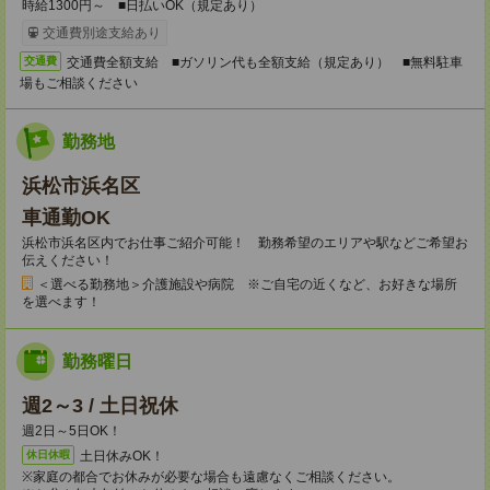
時給1300円～ ■日払いOK（規定あり）
交通費別途支給あり
交通費全額支給 ■ガソリン代も全額支給（規定あり） ■無料駐車
交通費
場もご相談ください
勤務地
浜松市浜名区
車通勤OK
浜松市浜名区内でお仕事ご紹介可能！ 勤務希望のエリアや駅などご希望お
伝えください！
＜選べる勤務地＞介護施設や病院 ※ご自宅の近くなど、お好きな場所
を選べます！
勤務曜日
週2～3 / 土日祝休
週2日～5日OK！
土日休みOK！
休日休暇
※家庭の都合でお休みが必要な場合も遠慮なくご相談ください。