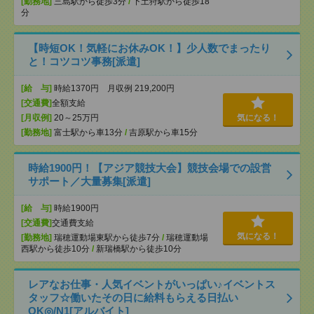
[勤務地]
三島駅から徒歩3分
/
下土狩駅から徒歩18
分
【時短OK！気軽にお休みOK！】少人数でまったり
と！コツコツ事務[派遣]
[給 与]
時給1370円 月収例 219,200円
[交通費]
全額支給
[月収例]
20～25万円
気になる！
[勤務地]
富士駅から車13分
/
吉原駅から車15分
時給1900円！【アジア競技大会】競技会場での設営
サポート／大量募集[派遣]
[給 与]
時給1900円
[交通費]
交通費支給
気になる！
[勤務地]
瑞穂運動場東駅から徒歩7分
/
瑞穂運動場
西駅から徒歩10分
/
新瑞橋駅から徒歩10分
レアなお仕事・人気イベントがいっぱい♪イベントス
タッフ☆働いたその日に給料もらえる日払い
OK◎/N1[アルバイト]