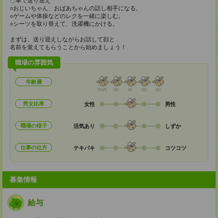
〇車で送り迎え
○おじいちゃん、おばあちゃんの話し相手になる。
○ゲームや体操などのレクを一緒に楽しむ。
○シーツを取り替えて、洗濯機にかける。
まずは、送り迎えしながらお話して顔と
名前を覚えてもらうことから始めましょう！
職場の雰囲気
年齢層
20代
30
40
50
60
男女比率
女性
男性
職場の様子
活気あり
しずか
仕事の仕方
テキパキ
コツコツ
募集情報
給与