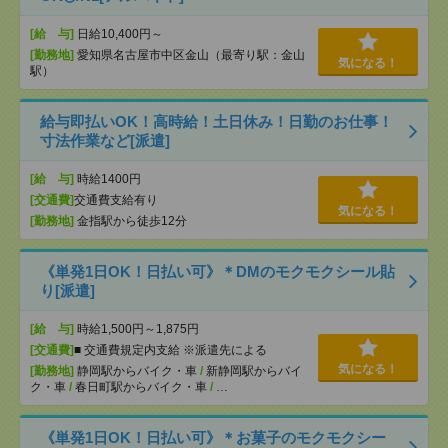
[給 与]
日給10,400円～
[勤務地]
愛知県名古屋市中区金山（最寄り駅：金山
気になる！
駅）
給与即払いOK！高時給！土日休み！日勤のお仕事！
寸法作業など[派遣]
[給 与]
時給1400円
[交通費]
交通費支給有り
気になる！
[勤務地]
金指駅から徒歩12分
《単発1日OK！日払い可》＊DMのモクモクシール貼
り[派遣]
[給 与]
時給1,500円～1,875円
[交通費]
■ 交通費規定内支給 ※派遣先による
気になる！
[勤務地]
静岡駅からバイク・車
/
新静岡駅からバイ
ク・車
/
春日町駅からバイク・車
/
…
《単発1日OK！日払い可》＊お菓子のモクモクシー