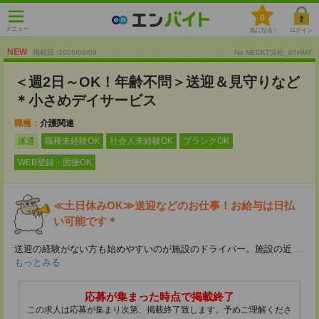
0
メニュー
気になる！
ログイン
NEW
掲載日 :2026
/
08
/
04
No.NECKT浜松_07HMT
＜週2日～OK！年齢不問＞送迎＆見守りなど
＊小さめデイサービス
職種：
介護関連
派遣
職種未経験OK
社会人未経験OK
ブランクOK
WEB登録・面接OK
≪土日休みOK≫送迎などのお仕事！お給与は日払
い可能です＊
送迎の経験がない方も始めやすいのが施設のドライバー。施設の近
...
もっとみる
応募が集まった時点で掲載終了
この求人は応募が集まり次第、掲載終了致します。予めご理解くださ