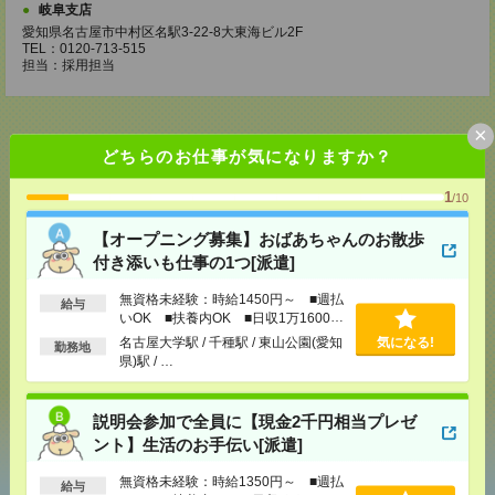
岐阜支店
愛知県名古屋市中村区名駅3-22-8大東海ビル2F
TEL：0120-713-515
担当：採用担当
×
どちらのお仕事が気になりますか？
応募ページへ
1
/10
【オープニング募集】おばあちゃんのお散歩
付き添いも仕事の1つ[派遣]
気になる！
電話応募
無資格未経験：時給1450円～ ■週払
給与
いOK ■扶養内OK ■日収1万1600円
メール
LINE
以上
で送る
で送る
名古屋大学駅 / 千種駅 / 東山公園(愛知
気になる!
勤務地
県)駅 / …
シェア
ツイート
ブックマーク
説明会参加で全員に【現金2千円相当プレゼ
ント】生活のお手伝い[派遣]
無資格未経験：時給1350円～ ■週払
給与