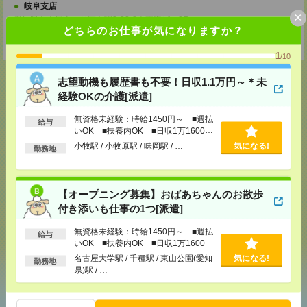
岐阜支店
×
愛知県名古屋市中村区名駅3-22-8大東海ビル2F
どちらのお仕事が気になりますか？
TEL：0120-713-515
担当：採用担当
1
/10
志望動機も履歴書も不要！日収1.1万円～＊未
経験OKの介護[派遣]
応募ページへ
無資格未経験：時給1450円～ ■週払
給与
いOK ■扶養内OK ■日収1万1600円
以上
小牧駅 / 小牧原駅 / 味岡駅 / …
気になる!
勤務地
気になる！
電話応募
【オープニング募集】おばあちゃんのお散歩
付き添いも仕事の1つ[派遣]
メール
LINE
で送る
で送る
無資格未経験：時給1450円～ ■週払
給与
いOK ■扶養内OK ■日収1万1600円
以上
シェア
ツイート
ブックマーク
名古屋大学駅 / 千種駅 / 東山公園(愛知
気になる!
勤務地
県)駅 / …