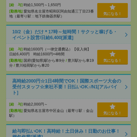
[給 与]
時給1,500円～1,650円
[勤務地]
愛知県名古屋市昭和区阿由知通三丁目23番
気になる！
地（最寄り駅：地下鉄御器所駅）
10/2（金）だけ＊17時～短時間！サクッと稼げる・
イベント設営/日給6,400[派遣]
[給 与]
時給1600円（一律交通費込）【収入例】
日給6,400円 時給1600円×4時間
[勤務地]
国府(愛知県)駅から車9分
/
豊川駅から車19
気になる！
分
/
豊川稲荷駅から車20
高時給2000円☆1日4時間でOK！国際スポーツ大会の
受付スタッフ☆来社不要！日払いOK♪/N1[アルバイ
ト]
[給 与]
時給2,000円～
[勤務地]
愛知県名古屋市中区金山（最寄り駅：金山
気になる！
駅）
給与即払いOK！高時給！土日休み！日勤のお仕事！
梱包作業[派遣]