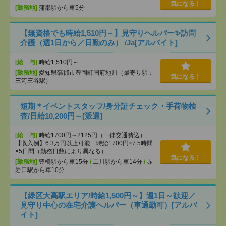
気になる！
[勤務地]
蒲郡駅から車5分
【無資格でも時給1,510円～】見守りヘルパー✨訪問
介護（週1日から／日勤のみ） /Ja[アルバイト]
[給 与]
時給1,510円～
[勤務地]
愛知県蒲郡市豊岡町国府地川（最寄り駅：
気になる！
三河三谷駅）
短期＊イベントスタッフ/身分証チェック・手荷物検
査/日給10,200円～[派遣]
[給 与]
時給1700円～2125円（一律交通費込）
【収入例】6.3万円以上可能 時給1700円×7.5時間
×5日間（勤務日数により異なる）
気になる！
[勤務地]
豊橋駅から車15分
/
二川駅から車14分
/
赤
岩口駅から車10分
【緑区大高駅エリア/時給1,500円～】週1日～歓迎／
見守り中心の在宅介護ヘルパー（車通勤可）[アルバ
イト]