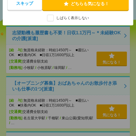
あなたの閲覧履歴からの
スキップ
どちらも気になる！
おすすめ
しばらく表示しない
志望動機も履歴書も不要！日収1.1万円～＊未経験OK
の介護[派遣]
[給 与]
無資格未経験：時給1450円～ ■週払い
OK ■扶養内OK ■日収1万1600円以上
[交通費]
交通費全額支給
気になる！
[勤務地]
小牧駅
/
小牧原駅
/
味岡駅
/
…
【オープニング募集】おばあちゃんのお散歩付き添
いも仕事の1つ[派遣]
[給 与]
無資格未経験：時給1450円～ ■週払い
OK ■扶養内OK ■日収1万1600円以上
[交通費]
交通費全額支給
気になる！
[勤務地]
名古屋大学駅
/
千種駅
/
東山公園(愛知県)駅
/
…