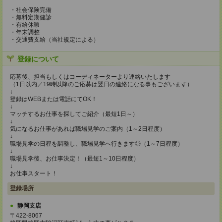
・社会保険完備
・無料定期健診
・有給休暇
・年末調整
・交通費支給（当社規定による）
登録について
応募後、担当もしくはコーディネーターより連絡いたします
（1日以内／19時以降のご応募は翌日の連絡になる事もございます）
↓
登録はWEBまたは電話にてOK！
↓
マッチするお仕事を探してご紹介（最短1日～）
↓
気になるお仕事があれば職場見学のご案内（1～2日程度）
↓
職場見学の日程を調整し、職場見学へ行きます◎（1～7日程度）
↓
職場見学後、お仕事決定！（最短1～10日程度）
↓
お仕事スタート！
登録場所
静岡支店
〒422-8067