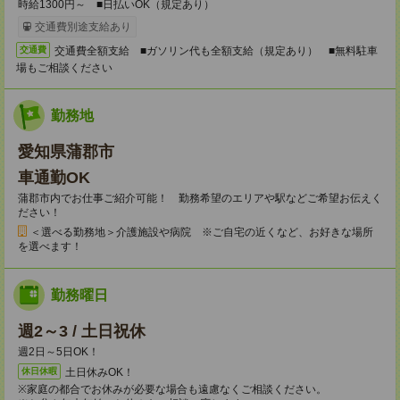
時給1300円～ ■日払いOK（規定あり）
交通費別途支給あり
交通費全額支給 ■ガソリン代も全額支給（規定あり） ■無料駐車
交通費
場もご相談ください
勤務地
愛知県蒲郡市
車通勤OK
蒲郡市内でお仕事ご紹介可能！ 勤務希望のエリアや駅などご希望お伝えく
ださい！
＜選べる勤務地＞介護施設や病院 ※ご自宅の近くなど、お好きな場所
を選べます！
勤務曜日
週2～3 / 土日祝休
週2日～5日OK！
土日休みOK！
休日休暇
※家庭の都合でお休みが必要な場合も遠慮なくご相談ください。