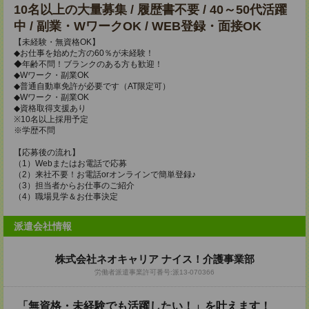
10名以上の大量募集 / 履歴書不要 / 40～50代活躍
中 / 副業・WワークOK / WEB登録・面接OK
【未経験・無資格OK】
◆お仕事を始めた方の60％が未経験！
◆年齢不問！ブランクのある方も歓迎！
◆Wワーク・副業OK
◆普通自動車免許が必要です（AT限定可）
◆Wワーク・副業OK
◆資格取得支援あり
※10名以上採用予定
※学歴不問
【応募後の流れ】
（1）Webまたはお電話で応募
（2）来社不要！お電話orオンラインで簡単登録♪
（3）担当者からお仕事のご紹介
（4）職場見学＆お仕事決定
派遣会社情報
株式会社ネオキャリア ナイス！介護事業部
労働者派遣事業許可番号:派13-070366
「無資格・未経験でも活躍したい！」を叶えます！