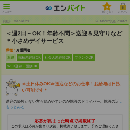
0
メニュー
気になる！
ログイン
掲載日 :2026
/
08
/
05
No.NECKT浜松_03HMT
＜週2日～OK！年齢不問＞送迎＆見守りなど
＊小さめデイサービス
職種：
介護関連
派遣
職種未経験OK
社会人未経験OK
ブランクOK
WEB登録・面接OK
≪土日休みOK≫送迎などのお仕事！お給与は日払
い可能です＊
送迎の経験がない方も始めやすいのが施設のドライバー。施設の近
...
もっとみる
応募が集まった時点で掲載終了
この求人は応募が集まり次第、掲載終了致します。予めご理解くださ