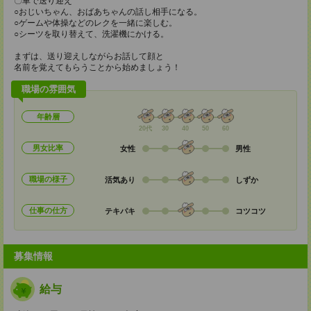
〇車で送り迎え
○おじいちゃん、おばあちゃんの話し相手になる。
○ゲームや体操などのレクを一緒に楽しむ。
○シーツを取り替えて、洗濯機にかける。
まずは、送り迎えしながらお話して顔と
名前を覚えてもらうことから始めましょう！
職場の雰囲気
年齢層
20代
30
40
50
60
男女比率
女性
男性
職場の様子
活気あり
しずか
仕事の仕方
テキパキ
コツコツ
募集情報
給与