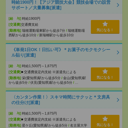
時給1900円！【アジア競技大会】競技会場での設営
サポート／大量募集[派遣]
[給 与]
時給1900円
[交通費]
交通費支給
気になる！
[勤務地]
瑞穂運動場東駅から徒歩7分
/
瑞穂運動場
西駅から徒歩10分
/
新瑞橋駅から徒歩10分
《単発1日OK！日払い可》＊お菓子のモクモクシー
ル貼り[派遣]
[給 与]
時給1,500円～1,875円
[交通費]
■ 交通費規定内支給 ※派遣先による
気になる！
[勤務地]
栄(愛知県)駅から徒歩5分
/
金山(愛知県)駅
から徒歩5分
/
伏見(愛知県)駅から徒歩5分
/
…
〈カンタン作業！〉スキマ時間にサクッと＊文房具
の仕分け[派遣]
[給 与]
時給1,500円～1,875円
[交通費]
■ 交通費規定内支給 ※派遣先による
気になる！
[勤務地]
星ケ丘(愛知県)駅から徒歩5分
/
名古屋大学