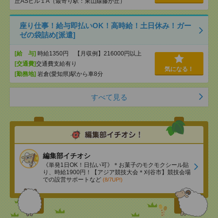
丘ASビル１A（最寄り駅：東山線藤が丘）
座り仕事！給与即払いOK！高時給！土日休み！ガー
ゼの袋詰め[派遣]
[給 与]
時給1350円 【月収例】216000円以上
[交通費]
交通費支給有り
気になる！
[勤務地]
岩倉(愛知県)駅から車8分
すべて見る
編集部イチオシ
《単発1日OK！日払い可》＊お菓子のモクモクシール貼
り、時給1900円！【アジア競技大会＊刈谷市】競技会場
での設営サポートなど
(8/7UP!)