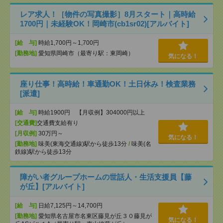
レア求人！［物件の写真撮影］8月スタート｜高時給
1700円｜未経験OK！岡崎市(cb1sr02)[アルバイト]
[給 与]
時給1,700円～1,700円
[勤務地]
愛知県岡崎市（最寄り駅：東岡崎）
気になる！
座り仕事！高時給！車通勤OK！土日休み！検査業務
[派遣]
[給 与]
時給1900円 【月収例】304000円以上
[交通費]
交通費支給有り
[月収例]
30万円～
気になる！
[勤務地]
味美(東海交通線)駅から徒歩13分
/
味美(名
鉄線)駅から徒歩13分
障がい者グループホームの世話人・生活支援員【藤
が丘】[アルバイト]
[給 与]
日給7,125円～14,700円
[勤務地]
愛知県名古屋市名東区藤見が丘３０藤見が
気になる！