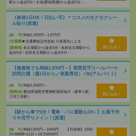
駅から徒歩5分
/
今池(愛知県)駅から徒歩5分
/
…
《単発1日OK！日払い可》＊コスメのモクモクシー
ル貼り[派遣]
[給 与]
時給1,500円～1,875円
[交通費]
■ 交通費規定内支給 ※派遣先による
気になる！
[勤務地]
名古屋駅から徒歩5分
/
名鉄名古屋駅から
徒歩5分
/
近鉄名古屋駅から徒歩5分
/
…
【無資格でも時給1,830円～】夜間見守りヘルパー✨
訪問介護（週1日から／夜勤専従） /Jb[アルバイト]
[給 与]
時給1,830円～
[勤務地]
愛知県蒲郡市豊岡町国府地川（最寄り駅：
気になる！
三河三谷駅）
【駅から車で5分！電車・バス通勤もOK♪】お菓子作
りや見守りメイン！[派遣]
[給 与]
時給1300円～1600円 【月収例】1600
円×8時間×21日＝26万8800円