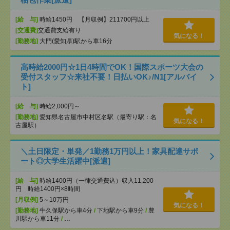
[給 与]
時給1450円 【月収例】211700円以上
[交通費]
交通費支給有り
気になる！
[勤務地]
大門(愛知県)駅から車16分
高時給2000円☆1日4時間でOK！国際スポーツ大会の
受付スタッフ☆来社不要！日払いOK♪/N1[アルバイ
ト]
[給 与]
時給2,000円～
[勤務地]
愛知県名古屋市中村区名駅（最寄り駅：名
気になる！
古屋駅）
＼土日限定・単発／1勤務1万円以上！家具配達サポ
ート◎大学生活躍中[派遣]
[給 与]
時給1400円（一律交通費込）収入11,200
円 時給1400円×8時間
[月収例]
5～10万円
気になる！
[勤務地]
牛久保駅から車4分
/
下地駅から車9分
/
豊
川駅から車11分
/
…