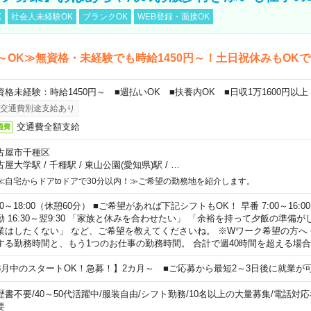
K
社会人未経験OK
ブランクOK
WEB登録・面接OK
～OK≫無資格・未経験でも時給1450円～！土日祝休みもOK
資格未経験：時給1450円～ ■週払いOK ■扶養内OK ■日収1万1600円以上
交通費別途支給あり
交通費全額支給
通費
古屋市千種区
古屋大学駅
/
千種駅
/
東山公園(愛知県)駅
/
…
≪自宅からドアtoドアで30分以内！≫ご希望の勤務地を紹介します。
00～18:00（休憩60分） ■ご希望があれば下記シフトもOK！ 早番 7:00～16:00 遅
勤 16:30～翌9:30 「家族と休みを合わせたい」 「余裕を持って夕飯の準備
業はしたくない」 など、ご希望を教えてくださいね。 ※Wワーク希望の方へ
する勤務時間と、もう1つのお仕事の勤務時間。 合計で週40時間を超える場
8月中のスタートOK！急募！】2カ月～ ■ご応募から最短2～3日後に就業が
歴書不要
/
40～50代活躍中
/
服装自由
/
シフト勤務
/
10名以上の大量募集
/
電話対応
要