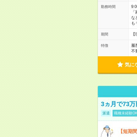
9:
勤務時間
「
な
も
【
期間
履
特徴
不
気に
3ヵ月で73
派遣
職種未経験O
【短期間