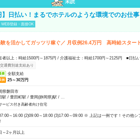
未読
0円】日払い！まるでホテルのような環境でのお仕事
WEB登録・面接OK
験を活かしてガッツリ稼ぐ／ 月収例26.4万円 高時給スター
任者以上：時給1500円～1875円 / 介護福祉士：時給1700円～2125円 ■日払
交通費別途支給あり
全額支給
通費
25～30万円
収例
岡県磐田市
田駅
/
豊田町駅
/
豊岡(静岡県)駅
/
…
サービス付き高齢者向け住宅
)07:00～16:00 (2)09:00～18:00 (3)17:00～09:00 ※ 上記は一例です！
！
日～2ヶ月以上