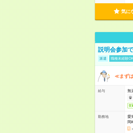
気に
説明会参加で
派遣
職種未経験O
≪まずは
無
給与
交
愛
勤務地
岡