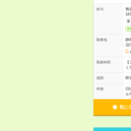
無
給与
18
交
静
勤務地
沼
【シ
勤務時間
く
即
期間
日
特徴
ル
気に