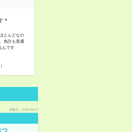
す＊
ほとんどなの
。免許も普通
るんです
！
掲載日：2026.08.07
1つ