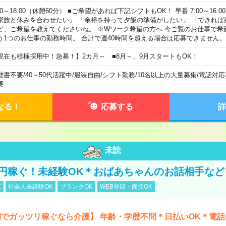
00～18:00（休憩60分） ■ご希望があれば下記シフトもOK！ 早番 7:00～16:00 遅
家族と休みを合わせたい」 「余裕を持って夕飯の準備がしたい」 「できれば
ど、ご希望を教えてくださいね。 ※Wワーク希望の方へ 今ご覧のお仕事で希
う1つのお仕事の勤務時間。 合計で週40時間を超える場合は応募できません。
現在も積極採用中！急募！】2カ月～ ■8月～、9月スタートもOK！
歴書不要
/
40～50代活躍中
/
服装自由
/
シフト勤務
/
10名以上の大量募集
/
電話対応
要
なる！
応募する
詳
未読
万円稼ぐ！未経験OK＊おばあちゃんのお話相手など
K
社会人未経験OK
ブランクOK
WEB登録・面接OK
でガッツリ稼ぐなら介護】 年齢・学歴不問＊日払いOK＊電話