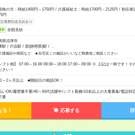
資格の方：時給1400円～1750円 / 介護福祉士：時給1700円～2125円 / 初任
75円
交通費別途支給あり
全額支給
通費
岡県沼津市
津駅
/
片浜駅
/
原(静岡県)駅
/
…
介護施設や病院など ★自宅近くの施設がいいなど勤務地ご相談ください
フト例】 07:00～16:00 09:00～18:00 17:00～09:00 ※ 上記は一例で
ださい！
日～2ヶ月以上 ■開始日の相談OK！
払いOK
/
履歴書不要
/
40～50代活躍中
/
シフト勤務
/
10名以上の大量募集
/
電話対
不要
なる！
応募する
詳