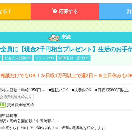
なる！
応募する
詳
未読
全員に【現金2千円相当プレゼント】生活のお手
K
社会人未経験OK
ブランクOK
WEB登録・面接OK
相談だけでもOK！≫日収1万円以上で週2日～＆土日休みもO
資格未経験：時給1350円～ ■週払いOK ■扶養内OK ■日収1万800円以上
交通費別途支給あり
交通費全額支給
通費
知県岡崎市
崎駅
/
岡崎公園前駅
/
中岡崎駅
/
…
≪自宅からドアtoドアで30分以内！≫ご希望の勤務地を紹介します。