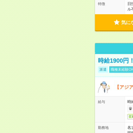
日
特徴
ル
気に
時給1900
派遣
職種未経験O
【アジ
時給
給与
交
名
勤務地
瑞