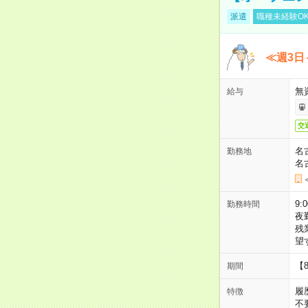
派遣
職種未経験O
≪週3日
無
給与
交
名
勤務地
名
9:
勤務時間
夜
残
望
【
期間
履
特徴
不