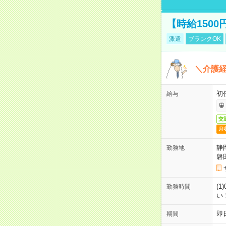
【時給150
派遣
ブランクOK
＼介護経
初
給与
交
月
静
勤務地
磐
(1
勤務時間
い
即
期間