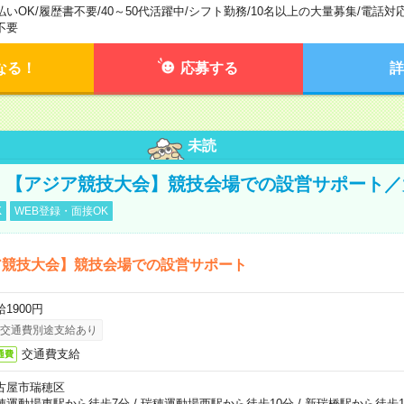
払いOK
/
履歴書不要
/
40～50代活躍中
/
シフト勤務
/
10名以上の大量募集
/
電話対
不要
なる！
応募する
詳
未読
円！【アジア競技大会】競技会場での設営サポート
K
WEB登録・面接OK
ア競技大会】競技会場での設営サポート
1900円
交通費別途支給あり
交通費支給
通費
古屋市瑞穂区
穂運動場東駅から徒歩7分
/
瑞穂運動場西駅から徒歩10分
/
新瑞橋駅から徒歩1