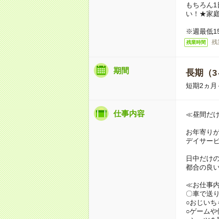
もちろん1
い！★家
※週最低1
残
残業時間
期間
長期（3
短期2ヵ
仕事内容
≪昼間だ
お年寄り
デイサー
日中だけ
都合の良
≪お仕事
〇車で送
○おじい
○ゲームや