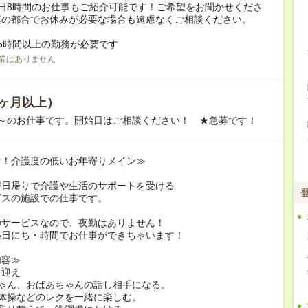
日8時間のお仕事もご紹介可能です！ご希望をお聞かせくださ
庭の都合でお休みが必要な場合も遠慮なくご相談ください。
5時間以上の勤務が必要です
業はありません
ヶ月以上）
月～のお仕事です。開始日はご相談ください！ ★急募です！
け！介護度の低いお年寄りメイン≫
が日帰りで介護や生活のサポートを受ける
ビスの施設での仕事です。
のサービスなので、夜勤はありません！
い日にち・時間でお仕事ができちゃいます！
内容≫
り迎え
ちゃん、おばあちゃんの話し相手になる。
体操などのレクを一緒に楽しむ。