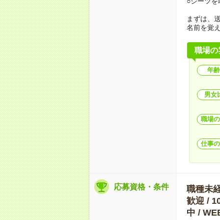
○シーツを
まずは、
名前を覚
職場の
年齢
男女
職場の
仕事の
応募資格・条件
職種未経験
歓迎 / 
中 / 