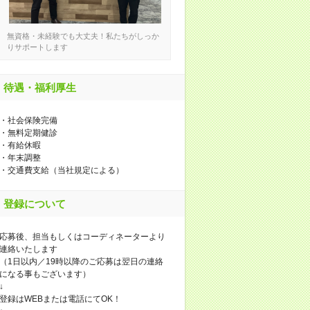
無資格・未経験でも大丈夫！私たちがしっか
りサポートします
待遇・福利厚生
・社会保険完備
・無料定期健診
・有給休暇
・年末調整
・交通費支給（当社規定による）
登録について
応募後、担当もしくはコーディネーターより
連絡いたします
（1日以内／19時以降のご応募は翌日の連絡
になる事もございます）
↓
登録はWEBまたは電話にてOK！