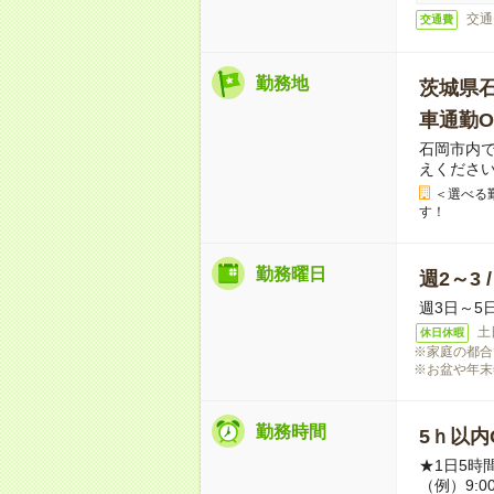
交通
交通費
勤務地
茨城県
車通勤O
石岡市内
えくださ
＜選べる
す！
勤務曜日
週2～3 
週3日～5
土
休日休暇
※家庭の都合
※お盆や年末
勤務時間
5ｈ以内O
★1日5時
（例）9:0