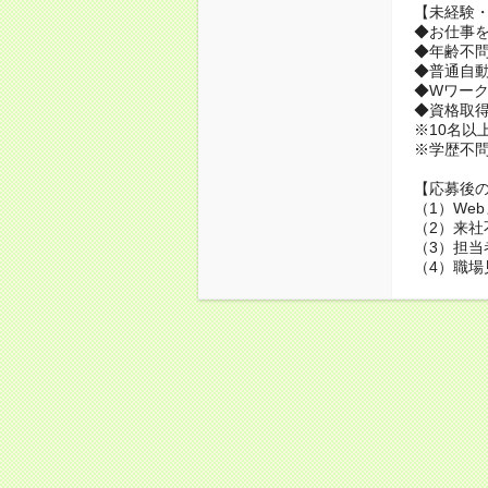
【未経験・
◆お仕事を
◆年齢不
◆普通自動
◆Wワーク
◆資格取
※10名以
※学歴不
【応募後
（1）We
（2）来社
（3）担当
（4）職場