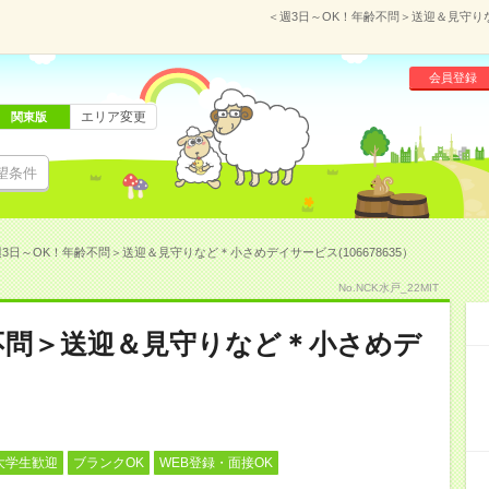
＜週3日～OK！年齢不問＞送迎＆見守りな
会員登録
エリア変更
関東版
望条件
3日～OK！年齢不問＞送迎＆見守りなど＊小さめデイサービス(106678635）
No.NCK水戸_22MIT
不問＞送迎＆見守りなど＊小さめデ
大学生歓迎
ブランクOK
WEB登録・面接OK