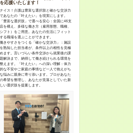
を応援いたします！
ナイス！介護は豊富な選択肢と確かな交渉力
であなたの「叶えたい」を現実にします。
「豊富な選択肢」で選べる安心：全国に46支
店を構え、多様な働き方（雇用形態、職種、
シフト）をご用意。あなたの生活にフィット
する職場を選ぶことができます。
働きやすさをつくる「確かな交渉力」：施設
を熟知した担当者が、条件以上の相性を見極
めます。言いづらい条件交渉から就業後の課
題解決まで、納得して働き続けられる環境を
整えます。「叶えたい」への深い理解：体力
的な不安やご家庭の事情など一人で抱えがち
な悩みに親身に寄り添います。プロがあなた
の希望を整理し、あなたが見落としていた新
しい選択肢を提案します。