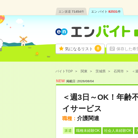
エン派遣
71454
件
エン バイト
82531
件
0
気になるリスト
保存した希
バイトTOP
関東
茨城県
石岡市
＜週
NEW
掲載日 :
2026
/
08
/
04
＜週3日～OK！年齢
イサービス
介護関連
職種：
派遣
職種未経験OK
社会人未経験OK