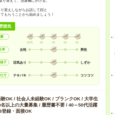
取り替えて、洗濯機にかける。
送り迎えしながらお話して顔と
えてもらうことから始めましょう！
雰囲気
層
20代
30
40
50
60
比率
女性
男性
様子
活気あり
しずか
仕方
テキパキ
コツコツ
OK / 社会人未経験OK / ブランクOK / 大学生
10名以上の大量募集 / 履歴書不要 / 40～50代活躍
WEB登録・面接OK