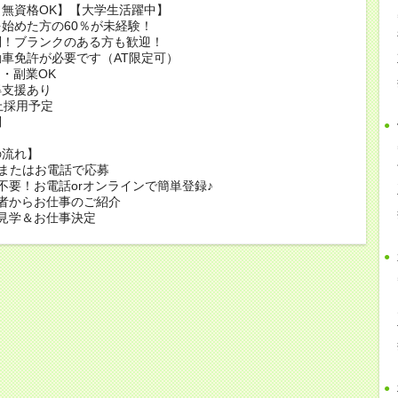
無資格OK】【大学生活躍中】
始めた方の60％が未経験！
問！ブランクのある方も歓迎！
車免許が必要です（AT限定可）
・副業OK
得支援あり
上採用予定
問
の流れ】
bまたはお電話で応募
不要！お電話orオンラインで簡単登録♪
者からお仕事のご紹介
見学＆お仕事決定