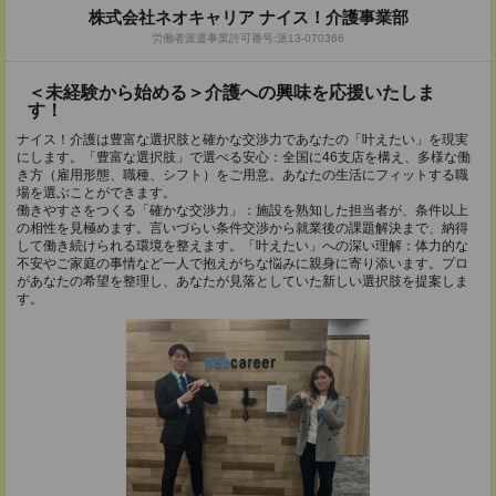
株式会社ネオキャリア ナイス！介護事業部
労働者派遣事業許可番号:派13-070366
＜未経験から始める＞介護への興味を応援いたしま
す！
ナイス！介護は豊富な選択肢と確かな交渉力であなたの「叶えたい」を現実
にします。「豊富な選択肢」で選べる安心：全国に46支店を構え、多様な働
き方（雇用形態、職種、シフト）をご用意。あなたの生活にフィットする職
場を選ぶことができます。
働きやすさをつくる「確かな交渉力」：施設を熟知した担当者が、条件以上
の相性を見極めます。言いづらい条件交渉から就業後の課題解決まで、納得
して働き続けられる環境を整えます。「叶えたい」への深い理解：体力的な
不安やご家庭の事情など一人で抱えがちな悩みに親身に寄り添います。プロ
があなたの希望を整理し、あなたが見落としていた新しい選択肢を提案しま
す。