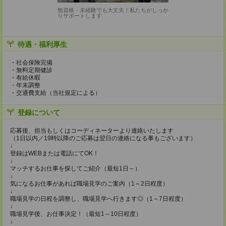
無資格・未経験でも大丈夫！私たちがしっか
りサポートします
待遇・福利厚生
・社会保険完備
・無料定期健診
・有給休暇
・年末調整
・交通費支給（当社規定による）
登録について
応募後、担当もしくはコーディネーターより連絡いたします
（1日以内／19時以降のご応募は翌日の連絡になる事もございます）
↓
登録はWEBまたは電話にてOK！
↓
マッチするお仕事を探してご紹介（最短1日～）
↓
気になるお仕事があれば職場見学のご案内（1～2日程度）
↓
職場見学の日程を調整し、職場見学へ行きます◎（1～7日程度）
↓
職場見学後、お仕事決定！（最短1～10日程度）
↓