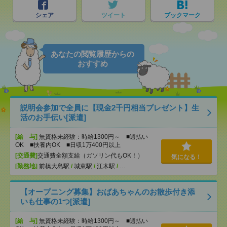
シェア
ツイート
ブックマーク
あなたの閲覧履歴からの
おすすめ
説明会参加で全員に【現金2千円相当プレゼント】生
活のお手伝い[派遣]
[給 与]
無資格未経験：時給1300円～ ■週払い
OK ■扶養内OK ■日収1万400円以上
[交通費]
交通費全額支給（ガソリン代もOK！）
気になる！
[勤務地]
前橋大島駅
/
城東駅
/
江木駅
/
…
【オープニング募集】おばあちゃんのお散歩付き添
いも仕事の1つ[派遣]
[給 与]
無資格未経験：時給1300円～ ■週払い