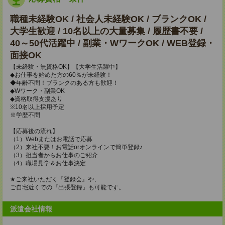
職種未経験OK / 社会人未経験OK / ブランクOK /
大学生歓迎 / 10名以上の大量募集 / 履歴書不要 /
40～50代活躍中 / 副業・WワークOK / WEB登録・
面接OK
【未経験・無資格OK】【大学生活躍中】
◆お仕事を始めた方の60％が未経験！
◆年齢不問！ブランクのある方も歓迎！
◆Wワーク・副業OK
◆資格取得支援あり
※10名以上採用予定
※学歴不問
【応募後の流れ】
（1）Webまたはお電話で応募
（2）来社不要！お電話orオンラインで簡単登録♪
（3）担当者からお仕事のご紹介
（4）職場見学＆お仕事決定
★ご来社いただく『登録会』や、
ご自宅近くでの『出張登録』も可能です。
派遣会社情報