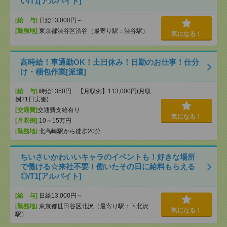
い/T1[アルバイト]
[給 与]
日給13,000円～
[勤務地]
東京都渋谷区渋谷（最寄り駅：渋谷駅）
気になる！
高時給！車通勤OK！土日休み！日勤のお仕事！仕分
け・梱包作業[派遣]
[給 与]
時給1350円 【月収例】113,000円(月収
例21日実働)
[交通費]
交通費支給有り
気になる！
[月収例]
10～15万円
[勤務地]
北高崎駅から徒歩20分
ちいさいかわいいキャラのイベントも！好きな場所
で働ける☆来社不要！働いたその日に給料もらえる
◎/T1[アルバイト]
[給 与]
日給13,000円～
[勤務地]
東京都世田谷区北沢（最寄り駅：下北沢
気になる！
駅）