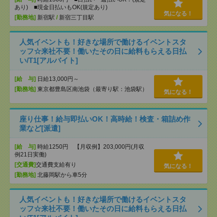
あり) ■現金日払いもOK(規定あり)
気になる！
[勤務地]
新宿駅
/
新宿三丁目駅
人気イベントも！好きな場所で働けるイベントスタ
ッフ☆来社不要！働いたその日に給料もらえる日払
い/T1[アルバイト]
[給 与]
日給13,000円～
[勤務地]
東京都豊島区南池袋（最寄り駅：池袋駅）
気になる！
座り仕事！給与即払いOK！高時給！検査・箱詰め作
業など[派遣]
[給 与]
時給1250円 【月収例】203,000円(月収
例21日実働)
[交通費]
交通費支給有り
気になる！
[勤務地]
北藤岡駅から車5分
人気イベントも！好きな場所で働けるイベントスタ
ッフ☆来社不要！働いたその日に給料もらえる日払