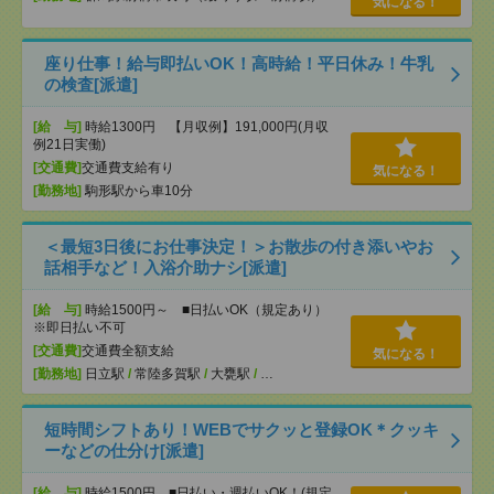
気になる！
座り仕事！給与即払いOK！高時給！平日休み！牛乳
の検査[派遣]
[給 与]
時給1300円 【月収例】191,000円(月収
例21日実働)
[交通費]
交通費支給有り
気になる！
[勤務地]
駒形駅から車10分
＜最短3日後にお仕事決定！＞お散歩の付き添いやお
話相手など！入浴介助ナシ[派遣]
[給 与]
時給1500円～ ■日払いOK（規定あり）
※即日払い不可
[交通費]
交通費全額支給
気になる！
[勤務地]
日立駅
/
常陸多賀駅
/
大甕駅
/
…
短時間シフトあり！WEBでサクッと登録OK＊クッキ
ーなどの仕分け[派遣]
[給 与]
時給1500円 ■日払い・週払いOK！(規定