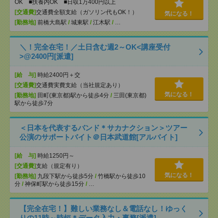
OK ■扶養内OK ■日収1万400円以上
[交通費]
交通費全額支給（ガソリン代もOK！）
気になる！
[勤務地]
前橋大島駅
/
城東駅
/
江木駅
/
…
＼！完全在宅！／土日含む週2～OK<講座受付
>@2400円[派遣]
[給 与]
時給2400円＋交
[交通費]
交通費実費支給（当社規定あり）
気になる！
[勤務地]
田町(東京都)駅から徒歩4分
/
三田(東京都)
駅から徒歩7分
＜日本を代表するバンド＊サカナクション＞ツアー
公演のサポートバイト＠日本武道館[アルバイト]
[給 与]
時給1250円～
[交通費]
支給（規定有り）
気になる！
[勤務地]
九段下駅から徒歩5分
/
竹橋駅から徒歩10
分
/
神保町駅から徒歩15分
/
…
【完全在宅！】難しい業務なし＆電話なし！ゆっく
りの11時～時短＊データ入力・事務[派遣]