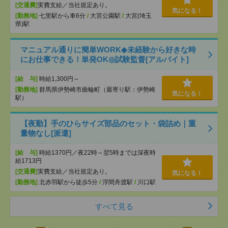
[交通費]
実費支給／当社規定あり。
気になる！
[勤務地]
七里駅から車6分
/
大宮公園駅
/
大宮(埼玉
県)駅
マニュアル通りに簡単WORK◆未経験から好きな時
にお仕事できる！単発OK◎試験監督[アルバイト]
[給 与]
時給1,300円～
[勤務地]
群馬県伊勢崎市曲輪町（最寄り駅：伊勢崎
気になる！
駅）
【夜勤】手のひらサイズ部品のセット・袋詰め｜重
量物なし[派遣]
[給 与]
時給1370円／夜22時～翌5時までは深夜時
給1713円
[交通費]
実費支給／当社規定あり。
気になる！
[勤務地]
北赤羽駅から徒歩5分
/
浮間舟渡駅
/
川口駅
すべて見る