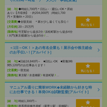
[給 与]
◆時給1,700円＊日払い・週払いOK＊昇給
あり♪【月収例】 ・約204,000円 （時給1,700
円 × 実働6h × 20日）
[交通費]
◆全額支給 ＊家が少し遠くても安心！
気になる！
[月収例]
20～25万円
[勤務地]
竹芝駅から徒歩2分
/
浜松町駅から徒歩4分
/
大門(東京都)駅から徒歩5分
/
…
＜1日～OK！＞あの有名企業も！展示会や株主総会
のお手伝い！[アルバイト]
[給 与]
■日給16,840円～ ■日払いOK ■実働3時
間5,120円のお仕事あります！
[交通費]
一部支給
気になる！
[勤務地]
東京駅
/
水道橋駅
/
有楽町駅
/
…
マニュアル通りに簡単WORK◆未経験から好きな時
にお仕事できる！単発OK◎試験監督[アルバイト]
[給 与]
時給1,300円～
[勤務地]
群馬県前橋市表町（最寄り駅：前橋駅）