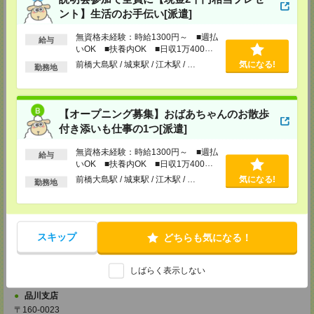
TEL：0120-713-515
ント】生活のお手伝い[派遣]
担当：採用担当
無資格未経験：時給1300円～ ■週払
越谷支店
給与
いOK ■扶養内OK ■日収1万400円
〒343-0816
以上
前橋大島駅 / 城東駅 / 江木駅 / …
気になる!
埼玉県越谷市弥生町1-4 越谷弥生ビル3階
勤務地
TEL：0120-713-515
担当：採用担当
厚木支店
【オープニング募集】おばあちゃんのお散歩
神奈川県厚木市旭町1-2-1 日本生命本厚木ビル7階
付き添いも仕事の1つ[派遣]
TEL：0120-713-515
担当：採用担当
無資格未経験：時給1300円～ ■週払
給与
藤沢支店
いOK ■扶養内OK ■日収1万400円
以上
〒251-0025
前橋大島駅 / 城東駅 / 江木駅 / …
気になる!
勤務地
神奈川県藤沢市鵠沼石上1丁目5番2号
日本生命藤沢ビル2階
TEL：0120-713-515
担当：採用担当
スキップ
どちらも気になる！
甲府支店
〒400-0031 山梨県甲府市丸の内2-30-3 甲府丸の内ビル5階
TEL：0120-713-515
しばらく表示しない
担当：採用担当
品川支店
〒160-0023