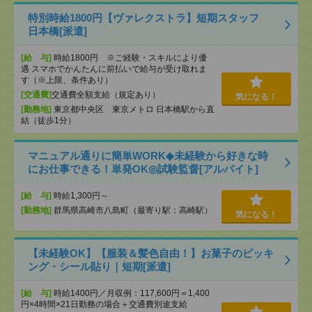
特別時給1800円【ヴァレクストラ】短期スタッフ
日本橋[派遣]
[給 与]
時給1800円 ※ご経験・スキルにより優
遇 スマホでかんたんに前払いで給与が受け取れま
す（※上限、条件あり）
[交通費]
交通費全額支給（規定あり）
気になる！
[勤務地]
東京都中央区 東京メトロ 日本橋駅から直
結（徒歩1分）
マニュアル通りに簡単WORK◆未経験から好きな時
にお仕事できる！単発OK◎試験監督[アルバイト]
[給 与]
時給1,300円～
[勤務地]
群馬県高崎市八島町（最寄り駅：高崎駅）
気になる！
【未経験OK】【服装＆髪色自由！】お菓子のピッキ
ング・シール貼り｜短期[派遣]
[給 与]
時給1400円／月収例：117,600円＝1,400
円×4時間×21日勤務の場合＋交通費別途支給