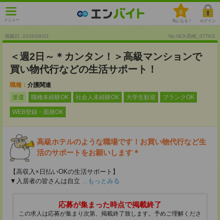
0
メニュー
気になる！
ログイン
掲載日 :2026
/
08
/
01
No.NCK高崎_07TKS
＜週2日～＊カンタン！＞高級マンションで
買い物代行などの生活サポート！
職種：
介護関連
派遣
職種未経験OK
社会人未経験OK
大学生歓迎
ブランクOK
WEB登録・面接OK
高級ホテルのような職場です！お買い物代行など生
活のサポートをお願いします＊
【高収入×日払いOKの生活サポート】
▼入居者の皆さんは自立
...もっとみる
応募が集まった時点で掲載終了
この求人は応募が集まり次第、掲載終了致します。予めご理解くださ