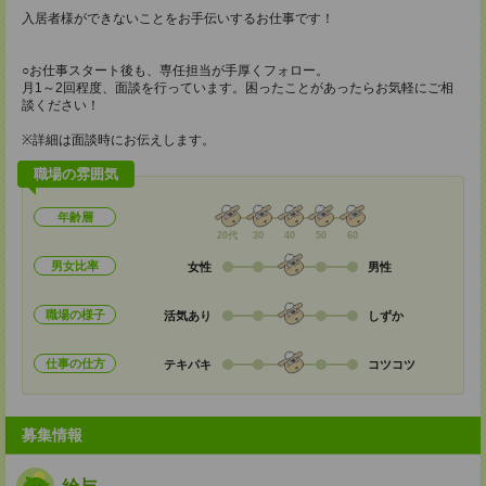
入居者様ができないことをお手伝いするお仕事です！
○お仕事スタート後も、専任担当が手厚くフォロー。
月1～2回程度、面談を行っています。困ったことがあったらお気軽にご相
談ください！
※詳細は面談時にお伝えします。
職場の雰囲気
年齢層
20代
30
40
50
60
男女比率
女性
男性
職場の様子
活気あり
しずか
仕事の仕方
テキパキ
コツコツ
募集情報