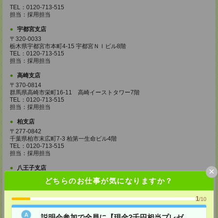
TEL：0120-713-515
担当：採用担当
宇都宮支店
〒320-0033
栃木県宇都宮市本町4-15 宇都宮ＮＩビル8階
TEL：0120-713-515
担当：採用担当
高崎支店
〒370-0814
群馬県高崎市栄町16-11 高崎イーストタワー7階
TEL：0120-713-515
担当：採用担当
柏支店
〒277-0842
千葉県柏市末広町7-3 柏第一生命ビル4階
TEL：0120-713-515
担当：採用担当
八王子支店
×
東京都八王子市東町1－6 橋完ＬＫビル 3階
どちらのお仕事が気になりますか？
TEL：0120-713-515
担当：採用担当
1
/10
町田支店
説明会参加で全員に【現金2千円相当プレゼ
〒194-0022 東京都町田市森野1-33-11 町田森野ビル1階