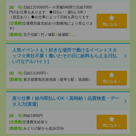
[給 与]
日給1万5000円～※実働5時間で日給7000
円のお仕事もあります ◆日払い・週払いOK！
（規定あり）◆お仕事によって日給も異なります
[交通費]
交通費別途支給あり(勤務地により異なりま
気になる！
す)
[勤務地]
北千住駅
/
竹ノ塚駅
/
綾瀬駅
/
…
人気イベントも！好きな場所で働けるイベントスタ
ッフ☆来社不要！働いたその日に給料もらえる日払
い/T1[アルバイト]
[給 与]
日給13,000円～
[勤務地]
東京都豊島区南池袋（最寄り駅：池袋駅）
気になる！
座り仕事！給与即払いOK！高時給！品質検査・デー
タ入力[派遣]
[給 与]
時給1800円
[交通費]
交通費支給有り
気になる！
[勤務地]
みどりの駅から徒歩20分