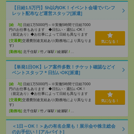
【日給1.5万円】5h以内OK！イベント会場でパンフ
レット配布など運営スタッフ[派遣]
[給 与]
日給1万5000円～※実働5時間で日給7000
円のお仕事もあります ◆日払い・週払いOK！
（規定あり）◆お仕事によって日給も異なります
[交通費]
交通費別途支給あり(勤務地により異なりま
気になる！
す)
[勤務地]
北千住駅
/
竹ノ塚駅
/
綾瀬駅
/
…
【単発1日OK】レア案件多数！チケット確認などイ
ベントスタッフ＊日払いOK[派遣]
[給 与]
日給1万5000円～※実働5時間で日給7000
円のお仕事もあります ◆日払い・週払いOK！
（規定あり）◆お仕事によって日給も異なります
[交通費]
交通費別途支給あり(勤務地により異なりま
気になる！
す)
[勤務地]
北千住駅
/
竹ノ塚駅
/
綾瀬駅
/
…
＜1日～OK！＞あの有名企業も！展示会や株主総会
のお手伝い！[アルバイト]