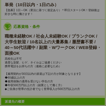
単発（10日以内・1日のみ）
【急募】1日～OK（業法に基づく規定あり）＊即日スタートOK！登録後は
好きな時に働けます！
応募資格・条件
職種未経験OK / 社会人未経験OK / ブランクOK /
大学生歓迎 / 10名以上の大量募集 / 履歴書不要 /
40～50代活躍中 / 副業・WワークOK / WEB登録・
面接OK
高校生は不可
過度な染髪、ヒゲ、ネイルはご遠慮ください
携帯電話をお持ちの方（連絡に必要なため）
【雇用契約が30日以内の派遣は下記の方が対象となります】
◆60歳以上の方
◆雇用保険の適用を受けない学生の方
◆年収500万円以上の方（副業として働く方）
◆ご自身が世帯の生計者でなく世帯収入が500万円以上の方
派遣先の概要