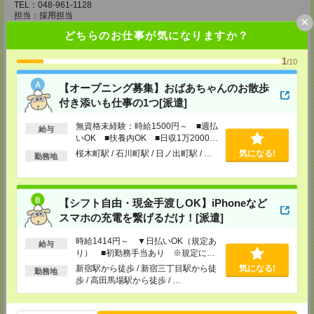
TEL：048-961-1128
担当：採用担当
×
どちらのお仕事が気になりますか？
久喜支店
346-0003 埼玉県久喜市中央１丁目1-20 クッキープラザ5F
1
TEL：0480-29-1764
/10
担当：採用担当
【オープニング募集】おばあちゃんのお散歩
春日部リクルートセンター
付き添いも仕事の1つ[派遣]
埼玉県春日部市粕壁東1丁目2―19 玄養ビル4Ｆ
TEL：048-731-8032
無資格未経験：時給1500円～ ■週払
担当：採用担当
給与
いOK ■扶養内OK ■日収1万2000円
柏支店
以上
桜木町駅 / 石川町駅 / 日ノ出町駅 / …
気になる!
勤務地
〒277-0852 千葉県柏市旭町1-1-17 ＳＮビル4階
TEL：04-7143-0099
担当：採用担当
【シフト自由・現金手渡しOK】iPhoneなど
船橋支店
スマホの充電を繋げるだけ！[派遣]
〒273-0005 千葉県船橋市本町5-3-3 大野ビル5Ｆ
TEL：047-455-3125
担当：採用担当
時給1414円～ ▼日払いOK（規定あ
給与
り） ■初勤務手当あり ※規定によ
つくば支店
る
新宿駅から徒歩 / 新宿三丁目駅から徒
気になる!
勤務地
〒305-0817 茨城県つくば市研究学園5丁目12番地10 研究学園スクウェアビ
歩 / 高田馬場駅から徒歩 / …
ル801
TEL：029-861-0302
担当：採用担当