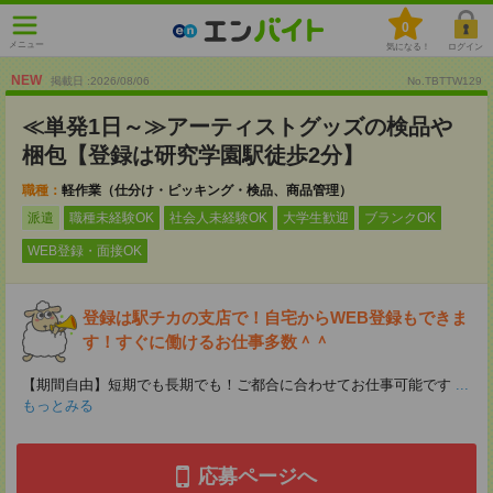
0
メニュー
気になる！
ログイン
NEW
掲載日 :2026
/
08
/
06
No.TBTTW129
≪単発1日～≫アーティストグッズの検品や
梱包【登録は研究学園駅徒歩2分】
職種：
軽作業（仕分け・ピッキング・検品、商品管理）
派遣
職種未経験OK
社会人未経験OK
大学生歓迎
ブランクOK
WEB登録・面接OK
登録は駅チカの支店で！自宅からWEB登録もできま
す！すぐに働けるお仕事多数＾＾
【期間自由】短期でも長期でも！ご都合に合わせてお仕事可能です
...
もっとみる
応募ページへ