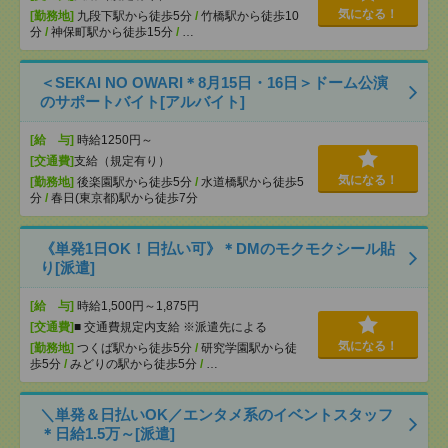
気になる！
[勤務地]
九段下駅から徒歩5分
/
竹橋駅から徒歩10
分
/
神保町駅から徒歩15分
/
…
＜SEKAI NO OWARI＊8月15日・16日＞ドーム公演
のサポートバイト[アルバイト]
[給 与]
時給1250円～
[交通費]
支給（規定有り）
気になる！
[勤務地]
後楽園駅から徒歩5分
/
水道橋駅から徒歩5
分
/
春日(東京都)駅から徒歩7分
《単発1日OK！日払い可》＊DMのモクモクシール貼
り[派遣]
[給 与]
時給1,500円～1,875円
[交通費]
■ 交通費規定内支給 ※派遣先による
気になる！
[勤務地]
つくば駅から徒歩5分
/
研究学園駅から徒
歩5分
/
みどりの駅から徒歩5分
/
…
＼単発＆日払いOK／エンタメ系のイベントスタッフ
＊日給1.5万～[派遣]