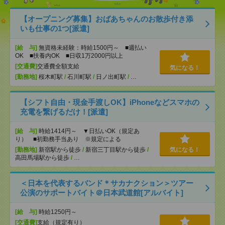
【オープニング募集】おばあちゃんのお散歩付き添
いも仕事の1つ[派遣]
[給 与]
無資格未経験：時給1500円～ ■週払い
OK ■扶養内OK ■日収1万2000円以上
[交通費]
交通費全額支給
気になる！
[勤務地]
桜木町駅
/
石川町駅
/
日ノ出町駅
/
…
【シフト自由・現金手渡しOK】iPhoneなどスマホの
充電を繋げるだけ！[派遣]
[給 与]
時給1414円～ ▼日払いOK（規定あ
り） ■初勤務手当あり ※規定による
[勤務地]
新宿駅から徒歩
/
新宿三丁目駅から徒歩
/
気になる！
高田馬場駅から徒歩
/
…
＜日本を代表するバンド＊サカナクション＞ツアー
公演のサポートバイト＠日本武道館[アルバイト]
[給 与]
時給1250円～
[交通費]
支給（規定有り）