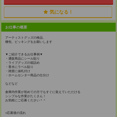
気になる！
お仕事の概要
アーティストグッズの検品、
梱包、ピッキングをお願いします
▼ご紹介できるお仕事例▼
・通販商品にシール貼り
・ライブグッズの箱詰め
・香水にラベル貼り
・雑貨に値札付け
・ホームセンター商品の仕分け
などなど
倉庫内作業が初めての方でもすぐに覚えていただける
シンプルな作業がたくさん！
お気軽にご応募ください＾＾
○応募後の流れ