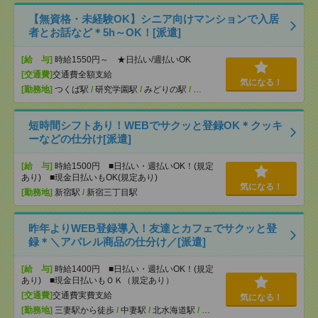
【無資格・未経験OK】シニア向けマンションで入居
者とお話など＊5h～OK！[派遣]
[給 与]
時給1550円～ ★日払い/週払いOK
[交通費]
交通費全額支給
気になる！
[勤務地]
つくば駅
/
研究学園駅
/
みどりの駅
/
…
短時間シフトあり！WEBでサクッと登録OK＊クッキ
ーなどの仕分け[派遣]
[給 与]
時給1500円 ■日払い・週払いOK！(規定
あり) ■現金日払いもOK(規定あり)
気になる！
[勤務地]
新宿駅
/
新宿三丁目駅
昨年よりWEB登録導入！友達とカフェでサクッと登
録＊＼アパレル商品の仕分け／[派遣]
[給 与]
時給1400円 ■日払い・週払いOK！(規定
あり) ■現金日払いもＯＫ（規定あり）
[交通費]
交通費実費支給
気になる！
[勤務地]
三妻駅から徒歩
/
中妻駅
/
北水海道駅
/
…