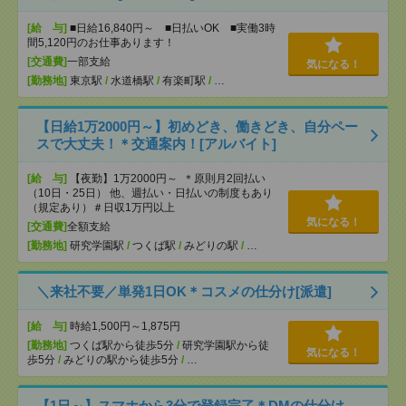
[給 与]
■日給16,840円～ ■日払いOK ■実働3時
間5,120円のお仕事あります！
[交通費]
一部支給
気になる！
[勤務地]
東京駅
/
水道橋駅
/
有楽町駅
/
…
【日給1万2000円～】初めどき、働きどき、自分ペー
スで大丈夫！＊交通案内！[アルバイト]
[給 与]
【夜勤】1万2000円～ ＊原則月2回払い
（10日・25日） 他、週払い・日払いの制度もあり
（規定あり）＃日収1万円以上
気になる！
[交通費]
全額支給
[勤務地]
研究学園駅
/
つくば駅
/
みどりの駅
/
…
＼来社不要／単発1日OK＊コスメの仕分け[派遣]
[給 与]
時給1,500円～1,875円
[勤務地]
つくば駅から徒歩5分
/
研究学園駅から徒
気になる！
歩5分
/
みどりの駅から徒歩5分
/
…
【1日～】スマホから3分で登録完了＊DMの仕分け