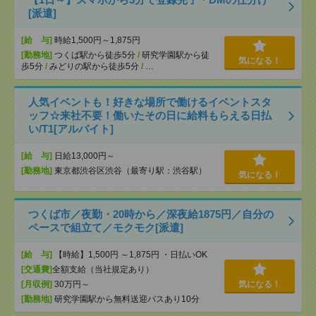
[派遣]
[給 与]
時給1,500円～1,875円
[勤務地]
つくば駅から徒歩5分
/
研究学園駅から徒
気になる！
歩5分
/
みどりの駅から徒歩5分
/
…
人気イベントも！好きな場所で働けるイベントスタ
ッフ☆来社不要！働いたその日に給料もらえる日払
い/T1[アルバイト]
[給 与]
日給13,000円～
[勤務地]
東京都渋谷区渋谷（最寄り駅：渋谷駅）
気になる！
つくば市／夜勤・20時から／深夜給1875円／自分の
ペースで組立て／モクモク[派遣]
[給 与]
【時給】1,500円 ～1,875円 ・日払いOK
[交通費]
全額支給（当社規定あり）
[月収例]
30万円～
気になる！
[勤務地]
研究学園駅から無料送迎バスあり10分