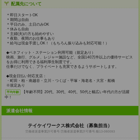
配属先について
＊即日スタートOK
＊期間は自由
＊平日のみ、土日のみOK
＊休みも自由
＊主婦(夫)の方も始めやすい
＊夜勤、夜間のお仕事もあり
＊給与は現金手渡しOK！（もちろん振り込みも対応可能！）
◆ベネフィット・ステーション利用可能（規定あり）
映画、旅行、グルメ、レジャー施設など、全国140万件以上の優待サービス
をお得に利用できる福利厚生制度です。
仕事だけでなく、プライベートも充実できるようサポートします。
◆現金日払い対応支店：
・町田・柏・南越谷・立川・つくば・平塚・海老名・大宮・船橋
※規定あり
【年齢不問】20代、30代、40代、50代と幅広い年代の方が活躍
平均年齢
中！
派遣会社情報
テイケイワークス株式会社（募集担当）
労働者派遣事業許可番号:労働者派遣事業許可番号:般13-080093