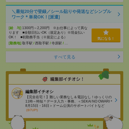
＼最短20分で登録／シール貼りや発送などシンプル
ワーク＊単発OK！[派遣]
[給 与]
1300円～2,200円 ※お仕事によって異な
ります ■全額日払いOK（規定あり）※現金払い
OK！ ■初勤務手当（※規定による）
気になる！
[勤務地]
取手駅
/
西取手駅
/
寺原駅
/
…
すべて見る
編集部イチオシ
【完全在宅！】難しい業務なし＆電話なし！ゆっくりの
11時～時短＊データ入力・事務、＜SEKAI NO OWARI＊
8月15日・16日＞ドーム公演のサポートバイトなど
(8/7UP!)