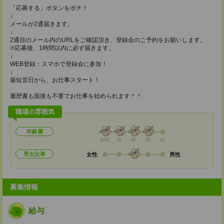
「応募する」ボタンをポチ！
↓
メールが2通届きます。
↓
2通目のメール内のURLをご確認頂き、登録会のご予約をお願いします。
※応募後、1時間以内に必ず届きます。
↓
WEB登録：スマホで登録会に参加！
↓
最短翌日から、お仕事スタート！
履歴書も面接も不要でお仕事を始められます＾＾
職場の雰囲気
年齢層
20代
30
40
50
60
男女比率
女性
男性
募集情報
給与