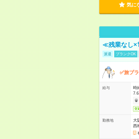
気に
≪残業なし×
派遣
ブランクOK
✅旅プラ
時
給与
7.
交
大
勤務地
西