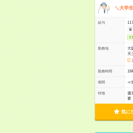
＼大学生
11
給与
交
大
勤務地
天
1
勤務時間
≪
期間
週
特徴
要
気に