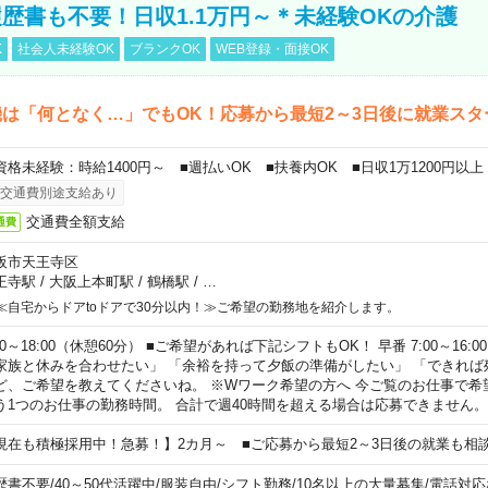
歴書も不要！日収1.1万円～＊未経験OKの介護
K
社会人未経験OK
ブランクOK
WEB登録・面接OK
は「何となく…」でもOK！応募から最短2～3日後に就業スタ
資格未経験：時給1400円～ ■週払いOK ■扶養内OK ■日収1万1200円以上
交通費別途支給あり
交通費全額支給
通費
阪市天王寺区
王寺駅
/
大阪上本町駅
/
鶴橋駅
/
…
≪自宅からドアtoドアで30分以内！≫ご希望の勤務地を紹介します。
00～18:00（休憩60分） ■ご希望があれば下記シフトもOK！ 早番 7:00～16:00 遅
家族と休みを合わせたい」 「余裕を持って夕飯の準備がしたい」 「できれば
ど、ご希望を教えてくださいね。 ※Wワーク希望の方へ 今ご覧のお仕事で希
う1つのお仕事の勤務時間。 合計で週40時間を超える場合は応募できません。
現在も積極採用中！急募！】2カ月～ ■ご応募から最短2～3日後の就業も相
歴書不要
/
40～50代活躍中
/
服装自由
/
シフト勤務
/
10名以上の大量募集
/
電話対応