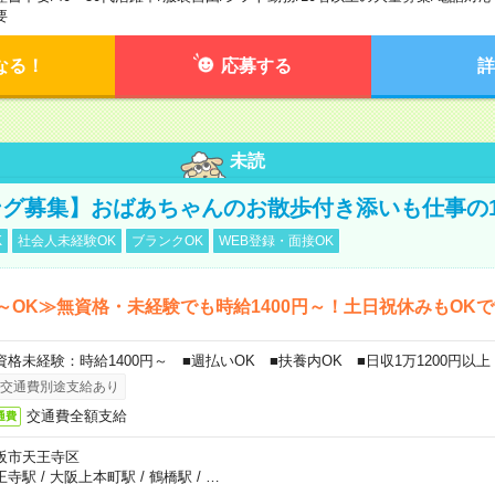
要
なる！
応募する
詳
未読
グ募集】おばあちゃんのお散歩付き添いも仕事の
K
社会人未経験OK
ブランクOK
WEB登録・面接OK
～OK≫無資格・未経験でも時給1400円～！土日祝休みもOK
資格未経験：時給1400円～ ■週払いOK ■扶養内OK ■日収1万1200円以上
交通費別途支給あり
交通費全額支給
通費
阪市天王寺区
王寺駅
/
大阪上本町駅
/
鶴橋駅
/
…