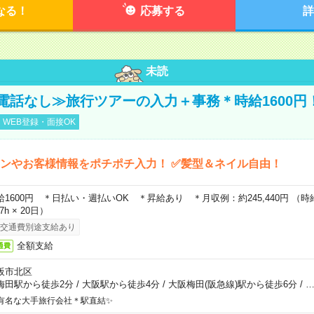
なる！
応募する
詳
未読
電話なし≫旅行ツアーの入力＋事務＊時給1600円
WEB登録・面接OK
ンやお客様情報をポチポチ入力！ ✅髪型＆ネイル自由！
給1600円 ＊日払い・週払いOK ＊昇給あり ＊月収例：約245,440円 （時給1,
67h × 20日）
交通費別途支給あり
全額支給
通費
阪市北区
梅田駅から徒歩2分
/
大阪駅から徒歩4分
/
大阪梅田(阪急線)駅から徒歩6分
/
有名な大手旅行会社＊駅直結✨