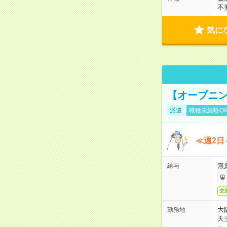
不
気に
【オープニン
派遣
職種未経験O
≪週2日
無
給与
交
大
勤務地
天