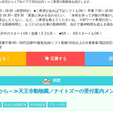
≪自宅からドアtoドアで30分以内！≫ご希望の勤務地を紹介します。
00～18:00（休憩60分） ■ご希望があれば下記シフトもOK！ 早番 7:00～16:00 遅
勤 16:30～翌9:30 「家族と休みを合わせたい」 「余裕を持って夕飯の準備
業はしたくない」 など、ご希望を教えてくださいね。 ※Wワーク希望の方へ
する勤務時間と、もう1つのお仕事の勤務時間。 合計で週40時間を超える場
8月中のスタートOK！急募！】2カ月～ ■8月～、9月スタートもOK！
歴書不要
/
40～50代活躍中
/
服装自由
/
シフト勤務
/
10名以上の大量募集
/
電話対応
要
なる！
応募する
詳
未読
から～≫天王寺動物園／ナイトズーの受付案内メ
K
社会人未経験OK
大学生歓迎
ブランクOK