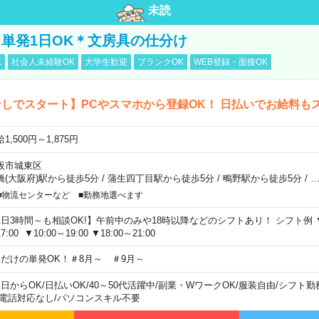
未読
単発1日OK＊文房具の仕分け
K
社会人未経験OK
大学生歓迎
ブランクOK
WEB登録・面接OK
しでスタート】PCやスマホから登録OK！ 日払いでお給料も
1,500円～1,875円
阪市城東区
橋(大阪府)駅から徒歩5分
/
蒲生四丁目駅から徒歩5分
/
鴫野駅から徒歩5分
/
■物流センターなど ■勤務地選べます
1日3時間～も相談OK!】午前中のみや18時以降などのシフトあり！ シフト例 ▼9:00
7:00 ▼10:00～19:00 ▼18:00～21:00
日だけの単発OK！＃8月～ ＃9月～
1日からOK
/
日払いOK
/
40～50代活躍中
/
副業・WワークOK
/
服装自由
/
シフト勤
電話対応なし
/
パソコンスキル不要