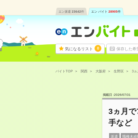
エン派遣
23642
件
エン バイト
28905
件
0
気になるリスト
保存した希
バイトTOP
関西
大阪府
生野区
3ヵ
掲載日 :
2026
/
07
/
31
3ヵ月で
手など
派遣
職種未経