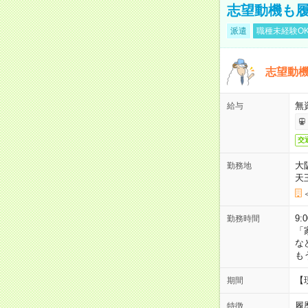
志望動機も履
派遣
職種未経験O
志望動機
無
給与
交
大
勤務地
天
9:
勤務時間
「
な
も
【
期間
履
特徴