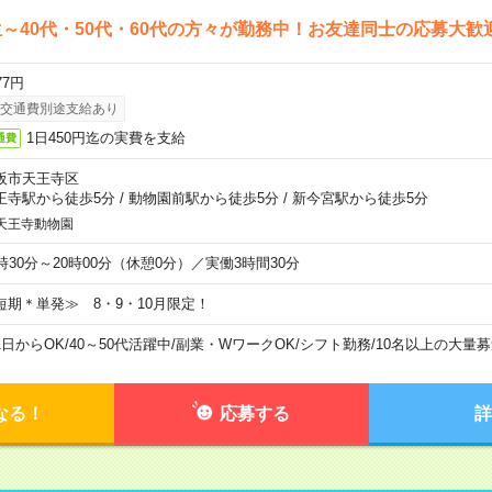
～40代・50代・60代の方々が勤務中！お友達同士の応募大歓
77円
交通費別途支給あり
1日450円迄の実費を支給
通費
阪市天王寺区
王寺駅から徒歩5分
/
動物園前駅から徒歩5分
/
新今宮駅から徒歩5分
天王寺動物園
6時30分～20時00分（休憩0分）／実働3時間30分
短期＊単発≫ 8・9・10月限定！
1日からOK
/
40～50代活躍中
/
副業・WワークOK
/
シフト勤務
/
10名以上の大量募
なる！
応募する
詳