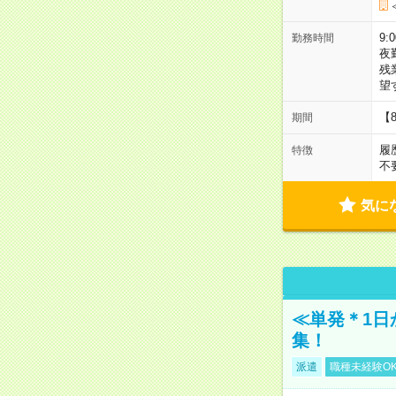
9:
勤務時間
夜
残
望
【
期間
履
特徴
不
気に
≪単発＊1日
集！
派遣
職種未経験O