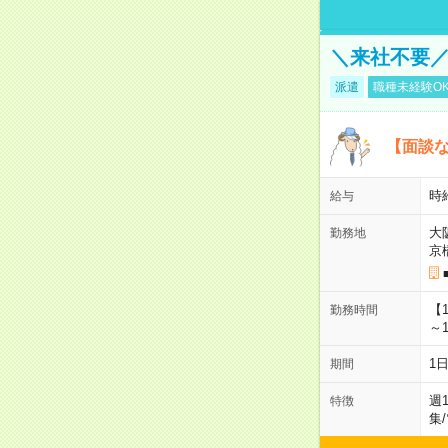
＼来社不要／
派遣
職種未経験O
【面談な
時給
給与
大
勤務地
京
【
勤務時間
～1
1
期間
週
特徴
集
/