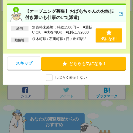
受付可能日時：9:30-19:00 ※電話受付時間⇒9:30-21:00
【オープニング募集】おばあちゃんのお散歩
付き添いも仕事の1つ[派遣]
無資格未経験：時給1500円～ ■週払
給与
いOK ■扶養内OK ■日収1万2000円
応募ページへ
以上
桜木町駅 / 石川町駅 / 日ノ出町駅 / …
気になる!
勤務地
気になる！
スキップ
どちらも気になる！
メール
LINE
で送る
で送る
しばらく表示しない
シェア
ツイート
ブックマーク
あなたの閲覧履歴からの
おすすめ