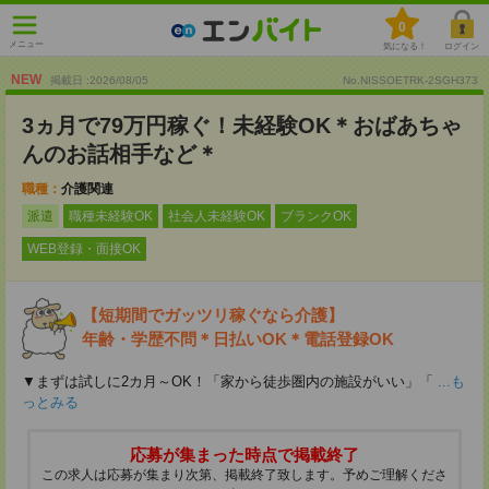
0
メニュー
気になる！
ログイン
NEW
掲載日 :2026
/
08
/
05
No.NISSOETRK-2SGH373
3ヵ月で79万円稼ぐ！未経験OK＊おばあちゃ
んのお話相手など＊
職種：
介護関連
派遣
職種未経験OK
社会人未経験OK
ブランクOK
WEB登録・面接OK
【短期間でガッツリ稼ぐなら介護】
年齢・学歴不問＊日払いOK＊電話登録OK
▼まずは試しに2カ月～OK！「家から徒歩圏内の施設がいい」「
...も
っとみる
応募が集まった時点で掲載終了
この求人は応募が集まり次第、掲載終了致します。予めご理解くださ