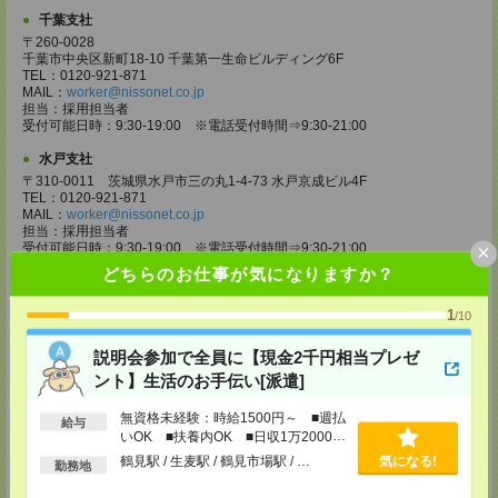
千葉支社
〒260-0028
千葉市中央区新町18-10 千葉第一生命ビルディング6F
TEL：0120-921-871
MAIL：
worker@nissonet.co.jp
担当：採用担当者
受付可能日時：9:30-19:00 ※電話受付時間⇒9:30-21:00
水戸支社
〒310-0011 茨城県水戸市三の丸1-4-73 水戸京成ビル4F
TEL：0120-921-871
MAIL：
worker@nissonet.co.jp
担当：採用担当者
×
受付可能日時：9:30-19:00 ※電話受付時間⇒9:30-21:00
どちらのお仕事が気になりますか？
宇都宮支社
〒320-0811 栃木県宇都宮市大通り1-2-11 フコク生命ビル4F
1
/10
TEL：0120-921-871
MAIL：
worker@nissonet.co.jp
担当：採用担当者
説明会参加で全員に【現金2千円相当プレゼ
受付可能日時：9:30-19:00 ※電話受付時間⇒9:30-21:00
ント】生活のお手伝い[派遣]
高崎支社
無資格未経験：時給1500円～ ■週払
給与
埼玉県さいたま市大宮区仲町2-23-2 大宮仲町センタービル3F（さいたま
いOK ■扶養内OK ■日収1万2000円
支社内）
以上
TEL：0120-921-871
鶴見駅 / 生麦駅 / 鶴見市場駅 / …
気になる!
勤務地
MAIL：
worker@nissonet.co.jp
担当：採用担当者