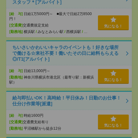
スタッフ＊[アルバイト]
[給 与]
日給1万5000円～ ■最大で日給2万8500
円！
[交通費]
交通費規定支給
気になる！
[勤務地]
横浜駅
/
みなとみらい駅
/
西横浜駅
/
…
ちいさいかわいいキャラのイベントも！好きな場所
で働ける☆来社不要！働いたその日に給料もらえる
◎/T1[アルバイト]
[給 与]
日給13,000円～
[勤務地]
神奈川県横浜市港北区（最寄り駅：新横浜
気になる！
駅）
給与即払いOK！高時給！平日休み！日勤のお仕事！
仕分け作業等[派遣]
[給 与]
時給1600円
[交通費]
交通費支給有り
気になる！
[勤務地]
平沼橋駅から徒歩12分