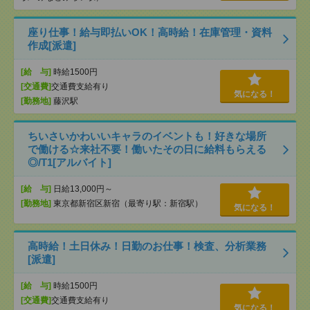
座り仕事！給与即払いOK！高時給！在庫管理・資料
作成[派遣]
[給 与]
時給1500円
[交通費]
交通費支給有り
気になる！
[勤務地]
藤沢駅
ちいさいかわいいキャラのイベントも！好きな場所
で働ける☆来社不要！働いたその日に給料もらえる
◎/T1[アルバイト]
[給 与]
日給13,000円～
[勤務地]
東京都新宿区新宿（最寄り駅：新宿駅）
気になる！
高時給！土日休み！日勤のお仕事！検査、分析業務
[派遣]
[給 与]
時給1500円
[交通費]
交通費支給有り
気になる！