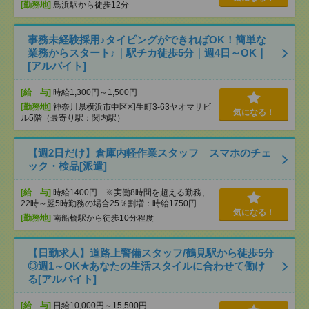
[勤務地]
鳥浜駅から徒歩12分
事務未経験採用♪タイピングができればOK！簡単な
業務からスタート♪｜駅チカ徒歩5分｜週4日～OK｜
[アルバイト]
[給 与]
時給1,300円～1,500円
[勤務地]
神奈川県横浜市中区相生町3-63ヤオマサビ
気になる！
ル5階（最寄り駅：関内駅）
【週2日だけ】倉庫内軽作業スタッフ スマホのチェ
ック・検品[派遣]
[給 与]
時給1400円 ※実働8時間を超える勤務、
22時～翌5時勤務の場合25％割増：時給1750円
気になる！
[勤務地]
南船橋駅から徒歩10分程度
【日勤求人】道路上警備スタッフ/鶴見駅から徒歩5分
◎週1～OK★あなたの生活スタイルに合わせて働け
る[アルバイト]
[給 与]
日給10,000円～15,500円