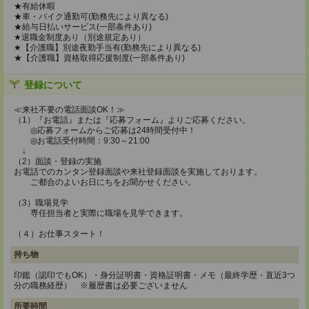
★有給休暇
★車・バイク通勤可(勤務先により異なる)
★給与日払いサービス(一部条件あり)
★退職金制度あり（別途規定あり）
★【介護職】別途夜勤手当有(勤務先により異なる)
★【介護職】資格取得応援制度(一部条件あり)
登録について
≪来社不要の電話面談OK！≫
（1）『お電話』または『応募フォーム』よりご応募ください。
◎応募フォームからご応募は24時間受付中！
◎お電話受付時間：9:30～21:00
↓
（2）面談・登録の実施
お電話でのカンタン登録面談や来社登録面談を実施しております。
ご都合のよいお日にちをお聞かせください。
（3）職場見学
専任担当者と実際に職場を見学できます。
（４）お仕事スタート！
持ち物
印鑑（認印でもOK）・身分証明書・資格証明書・メモ（最終学歴・直近3つ
分の職務経歴） ※履歴書は必要ございません
所要時間