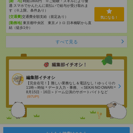
[給 与]
時給1800円 ※ご経験・スキルにより優
遇 スマホでかんたんに前払いで給与が受け取れま
す（※上限、条件あり）
[交通費]
交通費全額支給（規定あり）
気になる！
[勤務地]
東京都中央区 東京メトロ 日本橋駅から直
結（徒歩1分）
すべて見る
編集部イチオシ
【完全在宅！】難しい業務なし＆電話なし！ゆっくりの
11時～時短＊データ入力・事務、＜SEKAI NO OWARI＊
8月15日・16日＞ドーム公演のサポートバイトなど
(8/7UP!)