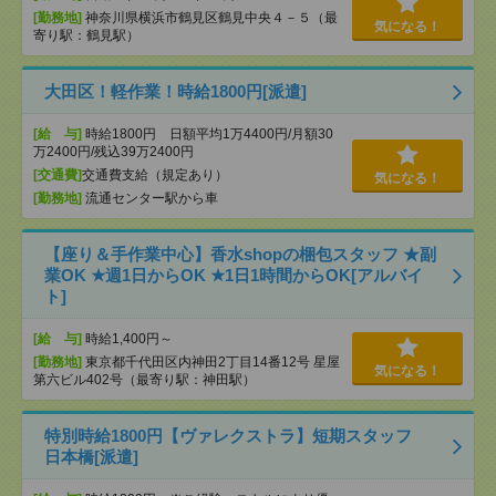
[勤務地]
神奈川県横浜市鶴見区鶴見中央４－５（最
気になる！
寄り駅：鶴見駅）
大田区！軽作業！時給1800円[派遣]
[給 与]
時給1800円 日額平均1万4400円/月額30
万2400円/残込39万2400円
[交通費]
交通費支給（規定あり）
気になる！
[勤務地]
流通センター駅から車
【座り＆手作業中心】香水shopの梱包スタッフ ★副
業OK ★週1日からOK ★1日1時間からOK[アルバイ
ト]
[給 与]
時給1,400円～
[勤務地]
東京都千代田区内神田2丁目14番12号 星屋
気になる！
第六ビル402号（最寄り駅：神田駅）
特別時給1800円【ヴァレクストラ】短期スタッフ
日本橋[派遣]