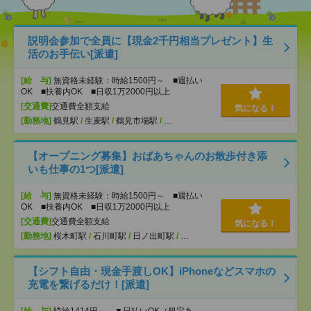
説明会参加で全員に【現金2千円相当プレゼント】生
活のお手伝い[派遣]
[給 与]
無資格未経験：時給1500円～ ■週払い
OK ■扶養内OK ■日収1万2000円以上
[交通費]
交通費全額支給
気になる！
[勤務地]
鶴見駅
/
生麦駅
/
鶴見市場駅
/
…
【オープニング募集】おばあちゃんのお散歩付き添
いも仕事の1つ[派遣]
[給 与]
無資格未経験：時給1500円～ ■週払い
OK ■扶養内OK ■日収1万2000円以上
[交通費]
交通費全額支給
気になる！
[勤務地]
桜木町駅
/
石川町駅
/
日ノ出町駅
/
…
【シフト自由・現金手渡しOK】iPhoneなどスマホの
充電を繋げるだけ！[派遣]