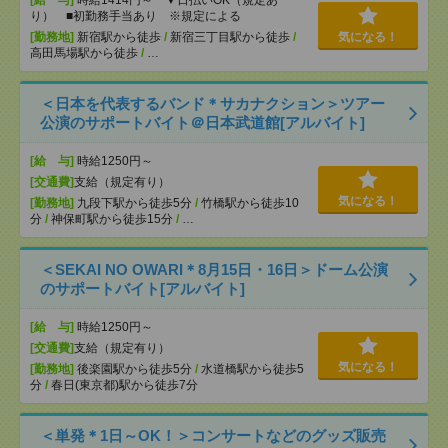
[給 与]
時給1414円～ ▼日払いOK（規定あ
り） ■初勤務手当あり ※規定による
[勤務地]
新宿駅から徒歩
/
新宿三丁目駅から徒歩
/
気になる！
高田馬場駅から徒歩
/
…
＜日本を代表するバンド＊サカナクション＞ツアー
公演のサポートバイト＠日本武道館[アルバイト]
[給 与]
時給1250円～
[交通費]
支給（規定有り）
気になる！
[勤務地]
九段下駅から徒歩5分
/
竹橋駅から徒歩10
分
/
神保町駅から徒歩15分
/
…
＜SEKAI NO OWARI＊8月15日・16日＞ドーム公演
のサポートバイト[アルバイト]
[給 与]
時給1250円～
[交通費]
支給（規定有り）
気になる！
[勤務地]
後楽園駅から徒歩5分
/
水道橋駅から徒歩5
分
/
春日(東京都)駅から徒歩7分
＜単発＊1日～OK！＞コンサートなどのグッズ販売