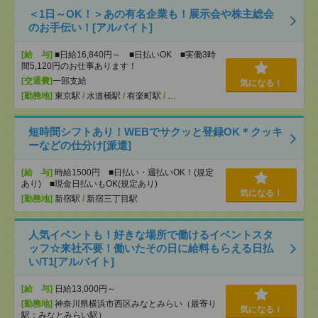
＜1日～OK！＞あの有名企業も！展示会や株主総会
のお手伝い！[アルバイト]
[給 与]
■日給16,840円～ ■日払いOK ■実働3時
間5,120円のお仕事あります！
[交通費]
一部支給
気になる！
[勤務地]
東京駅
/
水道橋駅
/
有楽町駅
/
…
短時間シフトあり！WEBでサクッと登録OK＊クッキ
ーなどの仕分け[派遣]
[給 与]
時給1500円 ■日払い・週払いOK！(規定
あり) ■現金日払いもOK(規定あり)
気になる！
[勤務地]
新宿駅
/
新宿三丁目駅
人気イベントも！好きな場所で働けるイベントスタ
ッフ☆来社不要！働いたその日に給料もらえる日払
い/T1[アルバイト]
[給 与]
日給13,000円～
[勤務地]
神奈川県横浜市西区みなとみらい（最寄り
気になる！
駅：みなとみらい駅）