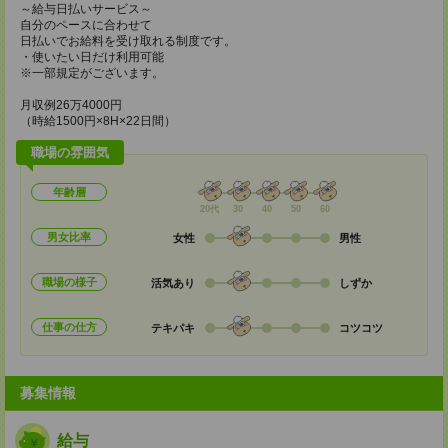
～給与日払いサービス～
自分のペースに合わせて
日払いでお給料を受け取れる制度です。
・使いたい日だけ利用可能
※一部規定がございます。
月収例26万4000円
（時給1500円×8H×22日間）
職場の雰囲気
年齢層
20代
30
40
50
60
男女比率
女性
男性
職場の様子
活気あり
しずか
仕事の仕方
テキパキ
コツコツ
募集情報
給与