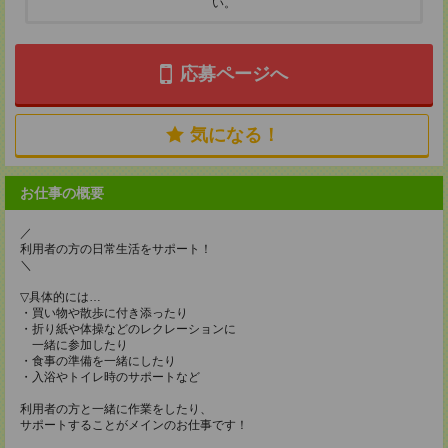
い。
応募ページへ
気になる！
お仕事の概要
／
利用者の方の日常生活をサポート！
＼
▽具体的には…
・買い物や散歩に付き添ったり
・折り紙や体操などのレクレーションに
一緒に参加したり
・食事の準備を一緒にしたり
・入浴やトイレ時のサポートなど
利用者の方と一緒に作業をしたり、
サポートすることがメインのお仕事です！