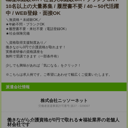
10名以上の大量募集 / 履歴書不要 / 40～50代活躍
中 / WEB登録・面接OK
＼無資格＊未経験OK／
★年齢不問・ブランクOK
★履歴書不要・来社不要（電話登録OK）
★社会保険完備
＼資格取得支援制度あり／
働きながら0円で介護資格が取れます！
実務者研修の資格講座を
無料で受講できます（一部条件有）
少しでも興味があれば「気になる」をクリック！
※こちらは求人例です。ご希望にあわせて幅広くご提案いたします。
派遣会社情報
株式会社ニッソーネット
労働者派遣事業許可番号:派27－029007
働きながら介護資格が0円で取れる★福祉業界の老舗人
材会社です