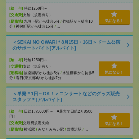
[給 与]
時給1250円～
[交通費]
支給（規定有り）
気になる！
[勤務地]
九段下駅から徒歩5分
/
竹橋駅から徒歩10
分
/
神保町駅から徒歩15分
/
…
＜SEKAI NO OWARI＊8月15日・16日＞ドーム公演
のサポートバイト[アルバイト]
[給 与]
時給1250円～
[交通費]
支給（規定有り）
気になる！
[勤務地]
後楽園駅から徒歩5分
/
水道橋駅から徒歩5
分
/
春日(東京都)駅から徒歩7分
＜単発＊1日～OK！＞コンサートなどのグッズ販売
スタッフ＊[アルバイト]
[給 与]
日給1万5000円～ ■最大で日給2万8500
円！
[交通費]
交通費規定支給
気になる！
[勤務地]
横浜駅
/
みなとみらい駅
/
西横浜駅
/
…