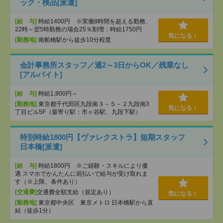
ック・検品[派遣]
[給 与]
時給1400円 ※実働8時間を超える勤務、
22時～翌5時勤務の場合25％割増：時給1750円
気になる！
[勤務地]
南船橋駅から徒歩10分程度
会計事務所スタッフ／週2～3日からOK／残業なし
[アルバイト]
[給 与]
時給1,800円～
[勤務地]
東京都千代田区九段南３－５－２九段南3
気になる！
丁目ビル5F（最寄り駅：市ヶ谷駅、九段下駅）
特別時給1800円【ヴァレクストラ】短期スタッフ
日本橋[派遣]
[給 与]
時給1800円 ※ご経験・スキルにより優
遇 スマホでかんたんに前払いで給与が受け取れま
す（※上限、条件あり）
[交通費]
交通費全額支給（規定あり）
気になる！
[勤務地]
東京都中央区 東京メトロ 日本橋駅から直
結（徒歩1分）