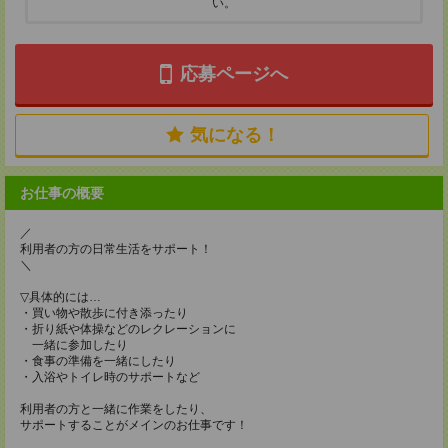
い。
応募ページへ
気になる！
お仕事の概要
／
利用者の方の日常生活をサポート！
＼
▽具体的には…
・買い物や散歩に付き添ったり
・折り紙や体操などのレクレーションに
一緒に参加したり
・食事の準備を一緒にしたり
・入浴やトイレ時のサポートなど
利用者の方と一緒に作業をしたり、
サポートすることがメインのお仕事です！