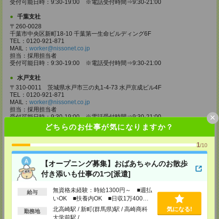
受付可能日時：9:30-19:00 ※電話受付時間⇒9:30-21:00
千葉支社
〒260-0028
千葉市中央区新町18-10 千葉第一生命ビルディング6F
TEL：0120-921-871
MAIL：
worker@nissonet.co.jp
担当：採用担当者
受付可能日時：9:30-19:00 ※電話受付時間⇒9:30-21:00
水戸支社
〒310-0011 茨城県水戸市三の丸1-4-73 水戸京成ビル4F
TEL：0120-921-871
MAIL：
worker@nissonet.co.jp
担当：採用担当者
×
受付可能日時：9:30-19:00 ※電話受付時間⇒9:30-21:00
どちらのお仕事が気になりますか？
宇都宮支社
〒320-0811 栃木県宇都宮市大通り1-2-11 フコク生命ビル4F
1
/10
TEL：0120-921-871
MAIL：
worker@nissonet.co.jp
【オープニング募集】おばあちゃんのお散歩
担当：採用担当者
受付可能日時：9:30-19:00 ※電話受付時間⇒9:30-21:00
付き添いも仕事の1つ[派遣]
高崎支社
無資格未経験：時給1300円～ ■週払
給与
埼玉県さいたま市大宮区仲町2-23-2 大宮仲町センタービル3F（さいたま
いOK ■扶養内OK ■日収1万400円
支社内）
以上
北高崎駅 / 新町(群馬県)駅 / 高崎商科
気になる!
TEL：0120-921-871
勤務地
MAIL：
worker@nissonet.co.jp
大学前駅 / …