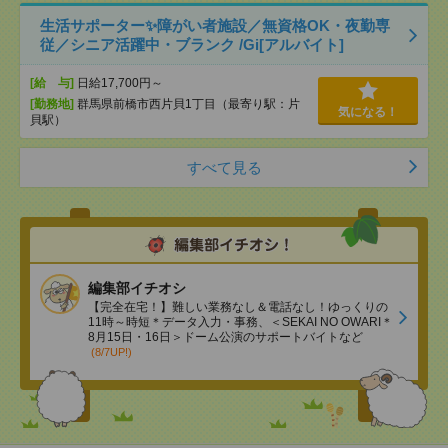
生活サポーター✨障がい者施設／無資格OK・夜勤専
従／シニア活躍中・ブランク /Gi[アルバイト]
[給 与]
日給17,700円～
[勤務地]
群馬県前橋市西片貝1丁目（最寄り駅：片
気になる！
貝駅）
すべて見る
編集部イチオシ
【完全在宅！】難しい業務なし＆電話なし！ゆっくりの
11時～時短＊データ入力・事務、＜SEKAI NO OWARI＊
8月15日・16日＞ドーム公演のサポートバイトなど
(8/7UP!)