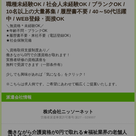
職種未経験OK / 社会人未経験OK / ブランクOK /
10名以上の大量募集 / 履歴書不要 / 40～50代活躍
中 / WEB登録・面接OK
＼無資格＊未経験OK／
★年齢不問・ブランクOK
★履歴書不要・来社不要（電話登録OK）
★社会保険完備
＼資格取得支援制度あり／
働きながら0円で介護資格が取れます！
実務者研修の資格講座を
無料で受講できます（一部条件有）
少しでも興味があれば「気になる」をクリック！
※こちらは求人例です。ご希望にあわせて幅広くご提案いたします。
派遣会社情報
株式会社ニッソーネット
労働者派遣事業許可番号:派27－029007
働きながら介護資格が0円で取れる★福祉業界の老舗人