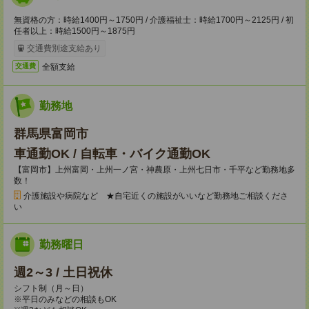
無資格の方：時給1400円～1750円 / 介護福祉士：時給1700円～2125円 / 初
任者以上：時給1500円～1875円
交通費別途支給あり
全額支給
交通費
勤務地
群馬県富岡市
車通勤OK / 自転車・バイク通勤OK
【富岡市】上州富岡・上州一ノ宮・神農原・上州七日市・千平など勤務地多
数！
介護施設や病院など ★自宅近くの施設がいいなど勤務地ご相談くださ
い
勤務曜日
週2～3 / 土日祝休
シフト制（月～日）
※平日のみなどの相談もOK