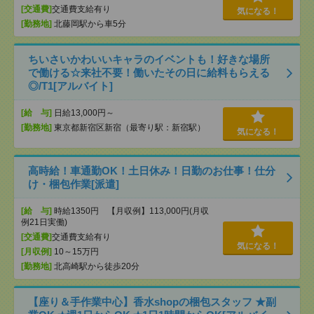
[交通費]
交通費支給有り
気になる！
[勤務地]
北藤岡駅から車5分
ちいさいかわいいキャラのイベントも！好きな場所
で働ける☆来社不要！働いたその日に給料もらえる
◎/T1[アルバイト]
[給 与]
日給13,000円～
[勤務地]
東京都新宿区新宿（最寄り駅：新宿駅）
気になる！
高時給！車通勤OK！土日休み！日勤のお仕事！仕分
け・梱包作業[派遣]
[給 与]
時給1350円 【月収例】113,000円(月収
例21日実働)
[交通費]
交通費支給有り
気になる！
[月収例]
10～15万円
[勤務地]
北高崎駅から徒歩20分
【座り＆手作業中心】香水shopの梱包スタッフ ★副