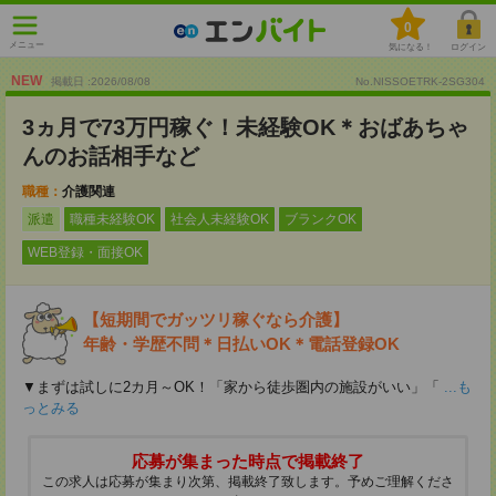
0
メニュー
気になる！
ログイン
NEW
掲載日 :2026
/
08
/
08
No.NISSOETRK-2SG304
3ヵ月で73万円稼ぐ！未経験OK＊おばあちゃ
んのお話相手など
職種：
介護関連
派遣
職種未経験OK
社会人未経験OK
ブランクOK
WEB登録・面接OK
【短期間でガッツリ稼ぐなら介護】
年齢・学歴不問＊日払いOK＊電話登録OK
▼まずは試しに2カ月～OK！「家から徒歩圏内の施設がいい」「
...も
っとみる
応募が集まった時点で掲載終了
この求人は応募が集まり次第、掲載終了致します。予めご理解くださ