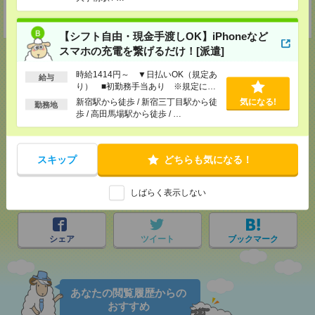
担当：採用担当者
受付可能日時：9:30-19:00 ※電話受付時間⇒9:30-21:00
【シフト自由・現金手渡しOK】iPhoneなど
スマホの充電を繋げるだけ！[派遣]
時給1414円～ ▼日払いOK（規定あ
給与
り） ■初勤務手当あり ※規定によ
応募ページへ
る
新宿駅から徒歩 / 新宿三丁目駅から徒
気になる!
勤務地
歩 / 高田馬場駅から徒歩 / …
気になる！
スキップ
どちらも気になる！
メール
LINE
で送る
で送る
しばらく表示しない
シェア
ツイート
ブックマーク
あなたの閲覧履歴からの
おすすめ