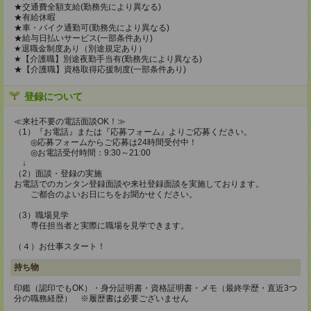
★交通費全額支給(勤務先により異なる)
★有給休暇
★車・バイク通勤可(勤務先により異なる)
★給与日払いサービス(一部条件あり)
★退職金制度あり（別途規定あり）
★【介護職】別途夜勤手当有(勤務先により異なる)
★【介護職】資格取得応援制度(一部条件あり)
登録について
≪来社不要の電話面談OK！≫
（1）『お電話』または『応募フォーム』よりご応募ください。
◎応募フォームからご応募は24時間受付中！
◎お電話受付時間：9:30～21:00
↓
（2）面談・登録の実施
お電話でのカンタン登録面談や来社登録面談を実施しております。
ご都合のよいお日にちをお聞かせください。
（3）職場見学
専任担当者と実際に職場を見学できます。
（４）お仕事スタート！
持ち物
印鑑（認印でもOK）・身分証明書・資格証明書・メモ（最終学歴・直近3つ
分の職務経歴） ※履歴書は必要ございません