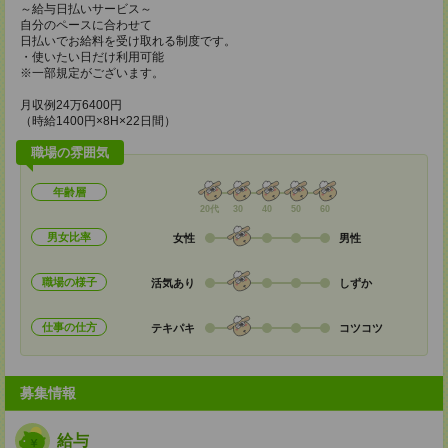
～給与日払いサービス～
自分のペースに合わせて
日払いでお給料を受け取れる制度です。
・使いたい日だけ利用可能
※一部規定がございます。
月収例24万6400円
（時給1400円×8H×22日間）
職場の雰囲気
年齢層
20代
30
40
50
60
男女比率
女性
男性
職場の様子
活気あり
しずか
仕事の仕方
テキパキ
コツコツ
募集情報
給与