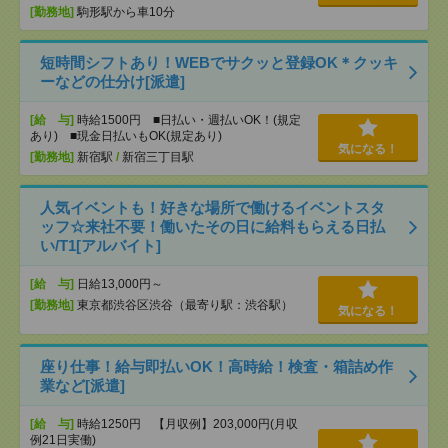
[勤務地]
駒形駅から車10分
短時間シフトあり！WEBでサクッと登録OK＊クッキ
ーなどの仕分け[派遣]
[給 与]
時給1500円 ■日払い・週払いOK！(規定
あり) ■現金日払いもOK(規定あり)
気になる！
[勤務地]
新宿駅
/
新宿三丁目駅
人気イベントも！好きな場所で働けるイベントスタ
ッフ☆来社不要！働いたその日に給料もらえる日払
い/T1[アルバイト]
[給 与]
日給13,000円～
[勤務地]
東京都渋谷区渋谷（最寄り駅：渋谷駅）
気になる！
座り仕事！給与即払いOK！高時給！検査・箱詰め作
業など[派遣]
[給 与]
時給1250円 【月収例】203,000円(月収
例21日実働)