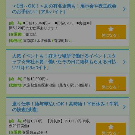
＜1日～OK！＞あの有名企業も！展示会や株主総会
のお手伝い！[アルバイト]
[給 与]
■日給16,840円～ ■日払いOK ■実働3時
間5,120円のお仕事あります！
[交通費]
一部支給
気になる！
[勤務地]
東京駅
/
水道橋駅
/
有楽町駅
/
…
人気イベントも！好きな場所で働けるイベントスタ
ッフ☆来社不要！働いたその日に給料もらえる日払
い/T1[アルバイト]
[給 与]
日給13,000円～
[勤務地]
東京都豊島区南池袋（最寄り駅：池袋駅）
気になる！
座り仕事！給与即払いOK！高時給！平日休み！牛乳
の検査[派遣]
[給 与]
時給1300円 【月収例】191,000円(月収
例21日実働)
[交通費]
交通費支給有り
気になる！