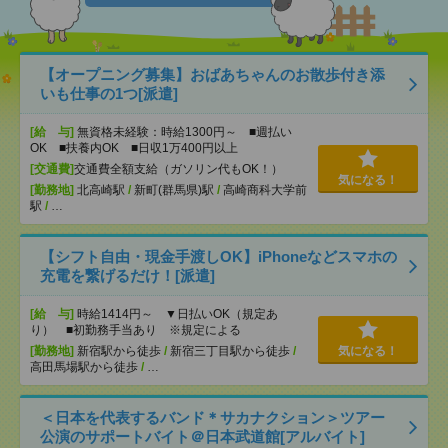
【オープニング募集】おばあちゃんのお散歩付き添
いも仕事の1つ[派遣]
[給 与]
無資格未経験：時給1300円～ ■週払い
OK ■扶養内OK ■日収1万400円以上
[交通費]
交通費全額支給（ガソリン代もOK！）
気になる！
[勤務地]
北高崎駅
/
新町(群馬県)駅
/
高崎商科大学前
駅
/
…
【シフト自由・現金手渡しOK】iPhoneなどスマホの
充電を繋げるだけ！[派遣]
[給 与]
時給1414円～ ▼日払いOK（規定あ
り） ■初勤務手当あり ※規定による
[勤務地]
新宿駅から徒歩
/
新宿三丁目駅から徒歩
/
気になる！
高田馬場駅から徒歩
/
…
＜日本を代表するバンド＊サカナクション＞ツアー
公演のサポートバイト＠日本武道館[アルバイト]