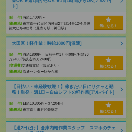
業OK ★週1日からOK ★1日1時間からOK[アルバイ
ト]
[給 与]
時給1,400円～
[勤務地]
東京都千代田区内神田2丁目14番12号 星屋
気になる！
第六ビル402号（最寄り駅：神田駅）
大田区！軽作業！時給1800円[派遣]
[給 与]
時給1800円 日額平均1万4400円/月額30
万2400円/残込39万2400円
[交通費]
交通費支給（規定あり）
気になる！
[勤務地]
流通センター駅から車
【日払い・未経験歓迎！】稼ぎたい日にサクッと勤
務！単発・週1日～自由シフトの軽作業[アルバイト]
[給 与]
日給10,305円～37,204円
[勤務地]
東京都世田谷区豪徳寺
気になる！
【週2日だけ】倉庫内軽作業スタッフ スマホのチェ