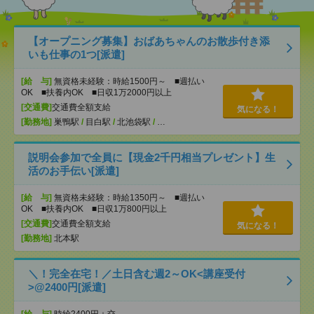
【オープニング募集】おばあちゃんのお散歩付き添
いも仕事の1つ[派遣]
[給 与]
無資格未経験：時給1500円～ ■週払い
OK ■扶養内OK ■日収1万2000円以上
[交通費]
交通費全額支給
気になる！
[勤務地]
巣鴨駅
/
目白駅
/
北池袋駅
/
…
説明会参加で全員に【現金2千円相当プレゼント】生
活のお手伝い[派遣]
[給 与]
無資格未経験：時給1350円～ ■週払い
OK ■扶養内OK ■日収1万800円以上
[交通費]
交通費全額支給
気になる！
[勤務地]
北本駅
＼！完全在宅！／土日含む週2～OK<講座受付
>@2400円[派遣]