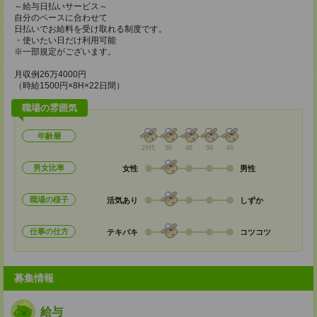
～給与日払いサービス～
自分のペースに合わせて
日払いでお給料を受け取れる制度です。
・使いたい日だけ利用可能
※一部規定がございます。
月収例26万4000円
（時給1500円×8H×22日間）
職場の雰囲気
年齢層
20代
30
40
50
60
男女比率
女性
男性
職場の様子
活気あり
しずか
仕事の仕方
テキパキ
コツコツ
募集情報
給与