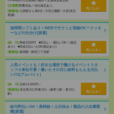
円×4時間×21日勤務の場合＋交通費別途支給
[交通費]
実費支給／当社規定あり。
気になる！
[勤務地]
七里駅から車6分
/
大宮公園駅
/
大宮(埼玉
県)駅
短時間シフトあり！WEBでサクッと登録OK＊クッキ
ーなどの仕分け[派遣]
[給 与]
時給1500円 ■日払い・週払いOK！(規定
あり) ■現金日払いもOK(規定あり)
気になる！
[勤務地]
新宿駅
/
新宿三丁目駅
人気イベントも！好きな場所で働けるイベントスタ
ッフ☆来社不要！働いたその日に給料もらえる日払
い/T1[アルバイト]
[給 与]
日給13,000円～
[勤務地]
埼玉県川口市東川口（最寄り駅：東川口
気になる！
駅）
給与即払いOK！高時給！土日休み！製品の入出庫業
務[派遣]