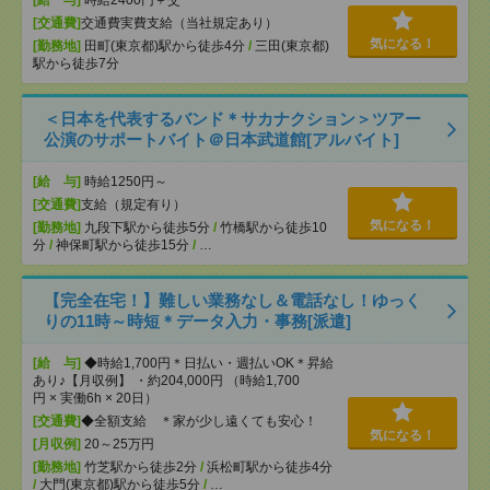
[給 与]
時給2400円＋交
[交通費]
交通費実費支給（当社規定あり）
気になる！
[勤務地]
田町(東京都)駅から徒歩4分
/
三田(東京都)
駅から徒歩7分
＜日本を代表するバンド＊サカナクション＞ツアー
公演のサポートバイト＠日本武道館[アルバイト]
[給 与]
時給1250円～
[交通費]
支給（規定有り）
気になる！
[勤務地]
九段下駅から徒歩5分
/
竹橋駅から徒歩10
分
/
神保町駅から徒歩15分
/
…
【完全在宅！】難しい業務なし＆電話なし！ゆっく
りの11時～時短＊データ入力・事務[派遣]
[給 与]
◆時給1,700円＊日払い・週払いOK＊昇給
あり♪【月収例】 ・約204,000円 （時給1,700
円 × 実働6h × 20日）
[交通費]
◆全額支給 ＊家が少し遠くても安心！
気になる！
[月収例]
20～25万円
[勤務地]
竹芝駅から徒歩2分
/
浜松町駅から徒歩4分
/
大門(東京都)駅から徒歩5分
/
…