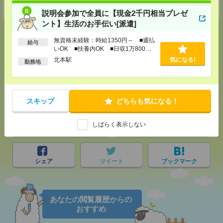
受付可能日時：9:30-19:00 ※電話受付時間⇒9:30-21:00
説明会参加で全員に【現金2千円相当プレゼ
ント】生活のお手伝い[派遣]
無資格未経験：時給1350円～ ■週払
給与
いOK ■扶養内OK ■日収1万800円
以上
応募ページへ
北本駅
気になる!
勤務地
気になる！
スキップ
どちらも気になる！
しばらく表示しない
メール
LINE
で送る
で送る
シェア
ツイート
ブックマーク
あなたの閲覧履歴からの
おすすめ