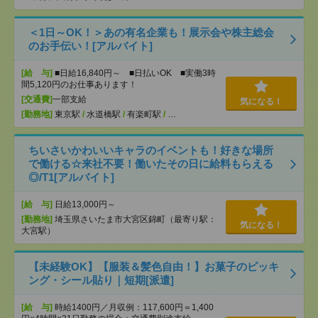
＜1日～OK！＞あの有名企業も！展示会や株主総会
のお手伝い！[アルバイト]
[給 与]
■日給16,840円～ ■日払いOK ■実働3時
間5,120円のお仕事あります！
[交通費]
一部支給
気になる！
[勤務地]
東京駅
/
水道橋駅
/
有楽町駅
/
…
ちいさいかわいいキャラのイベントも！好きな場所
で働ける☆来社不要！働いたその日に給料もらえる
◎/T1[アルバイト]
[給 与]
日給13,000円～
[勤務地]
埼玉県さいたま市大宮区錦町（最寄り駅：
気になる！
大宮駅）
【未経験OK】【服装＆髪色自由！】お菓子のピッキ
ング・シール貼り｜短期[派遣]
[給 与]
時給1400円／月収例：117,600円＝1,400