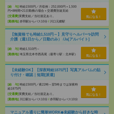
[給 与]
時給1500円／月収例：252,000円＝1,500
円×8時間×21日勤務の場合＋交通費別途支給
[交通費]
実費支給／当社規定あり。
気になる！
[勤務地]
赤羽駅からバス10分
/
川口元郷駅
【無資格でも時給1,510円～】見守りヘルパー✨訪問
介護（週1日から／日勤のみ） /Ja[アルバイト]
[給 与]
時給1,510円～
[勤務地]
埼玉県北本市西高尾（最寄り駅：北本駅）
気になる！
【未経験OK】【深夜時給1875円】写真アルバムの貼
り付け・確認｜短期[派遣]
[給 与]
時給1500円／夜22時～翌5時までは深夜時
給1875円
[交通費]
実費支給／当社規定あり。
気になる！
[勤務地]
川口駅からバス10分
/
赤羽駅からバス10分
マニュアル通りに簡単WORK◆未経験から好きな時