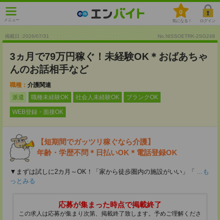
0
メニュー
気になる！
ログイン
掲載日 :2026
/
07
/
31
No.NISSOETRK-2SG248
3ヵ月で79万円稼ぐ！未経験OK＊おばあちゃ
んのお話相手など
職種：
介護関連
派遣
職種未経験OK
社会人未経験OK
ブランクOK
WEB登録・面接OK
【短期間でガッツリ稼ぐなら介護】
年齢・学歴不問＊日払いOK＊電話登録OK
▼まずは試しに2カ月～OK！「家から徒歩圏内の施設がいい」「
...も
っとみる
応募が集まった時点で掲載終了
この求人は応募が集まり次第、掲載終了致します。予めご理解くださ