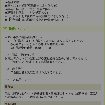
★有給休暇
★車・バイク通勤可(勤務先により異なる)
★給与日払いサービス(一部条件あり)
★退職金制度あり（別途規定あり）
★【介護職】別途夜勤手当有(勤務先により異なる)
★【介護職】資格取得応援制度(一部条件あり)
登録について
≪来社不要の電話面談OK！≫
（1）『お電話』または『応募フォーム』よりご応募ください。
◎応募フォームからご応募は24時間受付中！
◎お電話受付時間：9:30～21:00
↓
（2）面談・登録の実施
お電話でのカンタン登録面談や来社登録面談を実施しております。
ご都合のよいお日にちをお聞かせください。
（3）職場見学
専任担当者と実際に職場を見学できます。
（４）お仕事スタート！
持ち物
印鑑（認印でもOK）・身分証明書・資格証明書・メモ（最終学歴・直近3つ
分の職務経歴） ※履歴書は必要ございません
所要時間