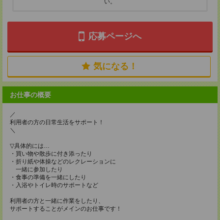
い。
応募ページへ
気になる！
お仕事の概要
／
利用者の方の日常生活をサポート！
＼
▽具体的には…
・買い物や散歩に付き添ったり
・折り紙や体操などのレクレーションに
一緒に参加したり
・食事の準備を一緒にしたり
・入浴やトイレ時のサポートなど
利用者の方と一緒に作業をしたり、
サポートすることがメインのお仕事です！