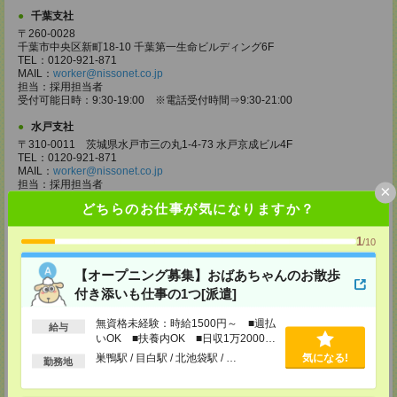
千葉支社
〒260-0028
千葉市中央区新町18-10 千葉第一生命ビルディング6F
TEL：0120-921-871
MAIL：
worker@nissonet.co.jp
担当：採用担当者
受付可能日時：9:30-19:00 ※電話受付時間⇒9:30-21:00
水戸支社
〒310-0011 茨城県水戸市三の丸1-4-73 水戸京成ビル4F
TEL：0120-921-871
MAIL：
worker@nissonet.co.jp
担当：採用担当者
×
受付可能日時：9:30-19:00 ※電話受付時間⇒9:30-21:00
どちらのお仕事が気になりますか？
宇都宮支社
1
〒320-0811 栃木県宇都宮市大通り1-2-11 フコク生命ビル4F
/10
TEL：0120-921-871
MAIL：
worker@nissonet.co.jp
【オープニング募集】おばあちゃんのお散歩
担当：採用担当者
付き添いも仕事の1つ[派遣]
受付可能日時：9:30-19:00 ※電話受付時間⇒9:30-21:00
高崎支社
無資格未経験：時給1500円～ ■週払
給与
いOK ■扶養内OK ■日収1万2000円
埼玉県さいたま市大宮区仲町2-23-2 大宮仲町センタービル3F（さいたま
支社内）
以上
巣鴨駅 / 目白駅 / 北池袋駅 / …
気になる!
勤務地
TEL：0120-921-871
MAIL：
worker@nissonet.co.jp
担当：採用担当者