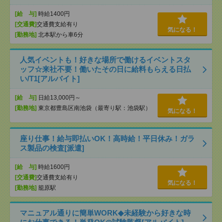
[給 与]
時給1400円
[交通費]
交通費支給有り
気になる！
[勤務地]
北本駅から車6分
人気イベントも！好きな場所で働けるイベントスタ
ッフ☆来社不要！働いたその日に給料もらえる日払
い/T1[アルバイト]
[給 与]
日給13,000円～
[勤務地]
東京都豊島区南池袋（最寄り駅：池袋駅）
気になる！
座り仕事！給与即払いOK！高時給！平日休み！ガラ
ス製品の検査[派遣]
[給 与]
時給1600円
[交通費]
交通費支給有り
気になる！
[勤務地]
籠原駅
マニュアル通りに簡単WORK◆未経験から好きな時