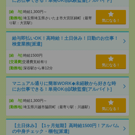
にお仕事できる！単発OK◎試験監督[アルバイト]
[給 与]
時給1,300円～
[勤務地]
埼玉県埼玉県さいたま市大宮区錦町（最寄
気になる！
り駅：大宮駅）
給与即払いOK！高時給！土日休み！日勤のお仕事！
検査業務[派遣]
[給 与]
時給1500円
[交通費]
交通費支給有り
気になる！
[勤務地]
深谷駅から車12分
マニュアル通りに簡単WORK◆未経験から好きな時
にお仕事できる！単発OK◎試験監督[アルバイト]
[給 与]
時給1,300円～
[勤務地]
埼玉県川越市脇田町（最寄り駅：川越駅）
気になる！
【土日休み】【1ヶ月短期】高時給1500円！アルバム
の中身チェック・梱包[派遣]