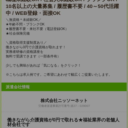
10名以上の大量募集 / 履歴書不要 / 40～50代活躍
中 / WEB登録・面接OK
＼無資格＊未経験OK／
★年齢不問・ブランクOK
★履歴書不要・来社不要（電話登録OK）
★社会保険完備
＼資格取得支援制度あり／
働きながら0円で介護資格が取れます！
実務者研修の資格講座を
無料で受講できます（一部条件有）
少しでも興味があれば「気になる」をクリック！
※こちらは求人例です。ご希望にあわせて幅広くご提案いたします。
派遣会社情報
株式会社ニッソーネット
労働者派遣事業許可番号:派27－029007
働きながら介護資格が0円で取れる★福祉業界の老舗人
材会社です