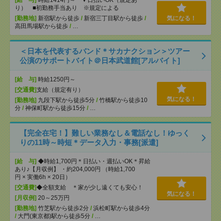
[給 与]
時給1414円～ ▼日払いOK（規定あ
り） ■初勤務手当あり ※規定による
[勤務地]
新宿駅から徒歩
/
新宿三丁目駅から徒歩
/
気になる！
高田馬場駅から徒歩
/
…
＜日本を代表するバンド＊サカナクション＞ツアー
公演のサポートバイト＠日本武道館[アルバイト]
[給 与]
時給1250円～
[交通費]
支給（規定有り）
気になる！
[勤務地]
九段下駅から徒歩5分
/
竹橋駅から徒歩10
分
/
神保町駅から徒歩15分
/
…
【完全在宅！】難しい業務なし＆電話なし！ゆっく
りの11時～時短＊データ入力・事務[派遣]
[給 与]
◆時給1,700円＊日払い・週払いOK＊昇給
あり♪【月収例】 ・約204,000円 （時給1,700
円 × 実働6h × 20日）
[交通費]
◆全額支給 ＊家が少し遠くても安心！
気になる！
[月収例]
20～25万円
[勤務地]
竹芝駅から徒歩2分
/
浜松町駅から徒歩4分
/
大門(東京都)駅から徒歩5分
/
…