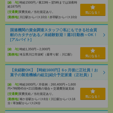
[給 与]
時給1500円／夜22時～翌5時までは深夜時
給1875円
[交通費]
実費支給／当社規定あり。
気になる！
[勤務地]
川口駅からバス10分
/
赤羽駅からバス10分
国連機関の資金調達スタッフ◇私にもできる社会貢
献のカタチがある／未経験歓迎！週3日勤務～OK！
[アルバイト]
[給 与]
時給1,350円～2,000円
[勤務地]
埼玉県川口市栄町（最寄り駅：川口駅）
気になる！
【未経験OK】【時給1600円】6ヶ月後に正社員！お
菓子の製造機械の組立[紹介予定派遣（正社員）]
[給 与]
時給1600円／月収例：260,400円＝1,600
円×7時間45分×21日勤務の場合＋交通費別途支給
[交通費]
実費支給／当社規定あり。
気になる！
[勤務地]
鳩ケ谷駅からバス6分
/
川口駅からバス16
分
/
草加駅からバス24分