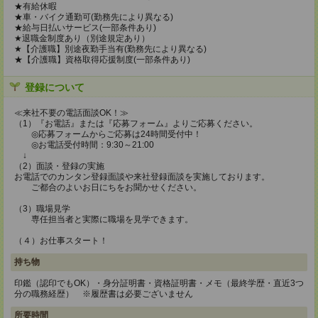
★有給休暇
★車・バイク通勤可(勤務先により異なる)
★給与日払いサービス(一部条件あり)
★退職金制度あり（別途規定あり）
★【介護職】別途夜勤手当有(勤務先により異なる)
★【介護職】資格取得応援制度(一部条件あり)
登録について
≪来社不要の電話面談OK！≫
（1）『お電話』または『応募フォーム』よりご応募ください。
◎応募フォームからご応募は24時間受付中！
◎お電話受付時間：9:30～21:00
↓
（2）面談・登録の実施
お電話でのカンタン登録面談や来社登録面談を実施しております。
ご都合のよいお日にちをお聞かせください。
（3）職場見学
専任担当者と実際に職場を見学できます。
（４）お仕事スタート！
持ち物
印鑑（認印でもOK）・身分証明書・資格証明書・メモ（最終学歴・直近3つ
分の職務経歴） ※履歴書は必要ございません
所要時間