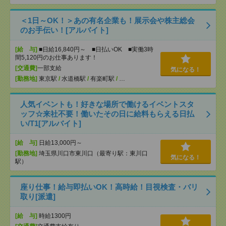
＜1日～OK！＞あの有名企業も！展示会や株主総会
のお手伝い！[アルバイト]
[給 与]
■日給16,840円～ ■日払いOK ■実働3時
間5,120円のお仕事あります！
[交通費]
一部支給
気になる！
[勤務地]
東京駅
/
水道橋駅
/
有楽町駅
/
…
人気イベントも！好きな場所で働けるイベントスタ
ッフ☆来社不要！働いたその日に給料もらえる日払
い/T1[アルバイト]
[給 与]
日給13,000円～
[勤務地]
埼玉県川口市東川口（最寄り駅：東川口
気になる！
駅）
座り仕事！給与即払いOK！高時給！目視検査・バリ
取り[派遣]
[給 与]
時給1300円