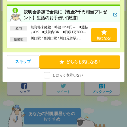
受付可能日時：9:30-19:00 ※電話受付時間⇒9:30-21:00
説明会参加で全員に【現金2千円相当プレゼ
ント】生活のお手伝い[派遣]
無資格未経験：時給1350円～ ■週払
給与
いOK ■扶養内OK ■日収1万800円
応募ページへ
以上
川口駅 / 西川口駅 / 川口元郷駅 / …
気になる!
勤務地
気になる！
スキップ
どちらも気になる！
メール
LINE
で送る
で送る
しばらく表示しない
シェア
ツイート
ブックマーク
あなたの閲覧履歴からの
おすすめ