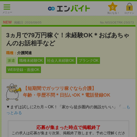
0
メニュー
気になる！
ログイン
NEW
掲載日 :2026
/
08
/
05
No.NISSOETRK-2SG73
3ヵ月で79万円稼ぐ！未経験OK＊おばあちゃ
んのお話相手など
職種：
介護関連
派遣
職種未経験OK
社会人未経験OK
ブランクOK
WEB登録・面接OK
【短期間でガッツリ稼ぐなら介護】
年齢・学歴不問＊日払いOK＊電話登録OK
▼まずは試しに2カ月～OK！「家から徒歩圏内の施設がいい」「
...も
っとみる
応募が集まった時点で掲載終了
この求人は応募が集まり次第、掲載終了致します。予めご理解くださ