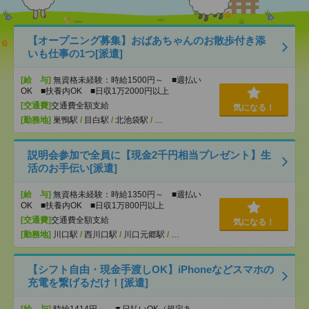
【オープニング募集】おばあちゃんのお散歩付き添
いも仕事の1つ[派遣]
[給 与]
無資格未経験：時給1500円～ ■週払い
OK ■扶養内OK ■日収1万2000円以上
[交通費]
交通費全額支給
気になる！
[勤務地]
巣鴨駅
/
目白駅
/
北池袋駅
/
…
説明会参加で全員に【現金2千円相当プレゼント】生
活のお手伝い[派遣]
[給 与]
無資格未経験：時給1350円～ ■週払い
OK ■扶養内OK ■日収1万800円以上
[交通費]
交通費全額支給
気になる！
[勤務地]
川口駅
/
西川口駅
/
川口元郷駅
/
…
【シフト自由・現金手渡しOK】iPhoneなどスマホの
充電を繋げるだけ！[派遣]