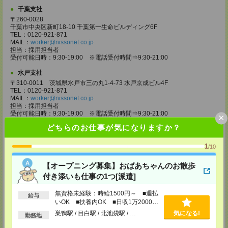
千葉支社
〒260-0028
千葉市中央区新町18-10 千葉第一生命ビルディング6F
TEL：0120-921-871
MAIL：
worker@nissonet.co.jp
担当：採用担当者
受付可能日時：9:30-19:00 ※電話受付時間⇒9:30-21:00
水戸支社
〒310-0011 茨城県水戸市三の丸1-4-73 水戸京成ビル4F
TEL：0120-921-871
MAIL：
worker@nissonet.co.jp
担当：採用担当者
受付可能日時：9:30-19:00 ※電話受付時間⇒9:30-21:00
×
どちらのお仕事が気になりますか？
宇都宮支社
〒320-0811 栃木県宇都宮市大通り1-2-11 フコク生命ビル4F
1
TEL：0120-921-871
/10
MAIL：
worker@nissonet.co.jp
担当：採用担当者
【オープニング募集】おばあちゃんのお散歩
受付可能日時：9:30-19:00 ※電話受付時間⇒9:30-21:00
付き添いも仕事の1つ[派遣]
高崎支社
無資格未経験：時給1500円～ ■週払
埼玉県さいたま市大宮区仲町2-23-2 大宮仲町センタービル3F（さいたま
給与
いOK ■扶養内OK ■日収1万2000円
支社内）
TEL：0120-921-871
以上
巣鴨駅 / 目白駅 / 北池袋駅 / …
気になる!
勤務地
MAIL：
worker@nissonet.co.jp
担当：採用担当者