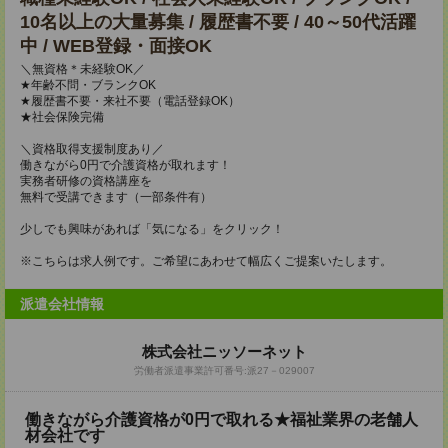
10名以上の大量募集 / 履歴書不要 / 40～50代活躍
中 / WEB登録・面接OK
＼無資格＊未経験OK／
★年齢不問・ブランクOK
★履歴書不要・来社不要（電話登録OK）
★社会保険完備
＼資格取得支援制度あり／
働きながら0円で介護資格が取れます！
実務者研修の資格講座を
無料で受講できます（一部条件有）
少しでも興味があれば「気になる」をクリック！
※こちらは求人例です。ご希望にあわせて幅広くご提案いたします。
派遣会社情報
株式会社ニッソーネット
労働者派遣事業許可番号:派27－029007
働きながら介護資格が0円で取れる★福祉業界の老舗人
材会社です