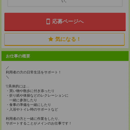
い。
応募ページへ
気になる！
お仕事の概要
／
利用者の方の日常生活をサポート！
＼
▽具体的には…
・買い物や散歩に付き添ったり
・折り紙や体操などのレクレーションに
一緒に参加したり
・食事の準備を一緒にしたり
・入浴やトイレ時のサポートなど
利用者の方と一緒に作業をしたり、
サポートすることがメインのお仕事です！