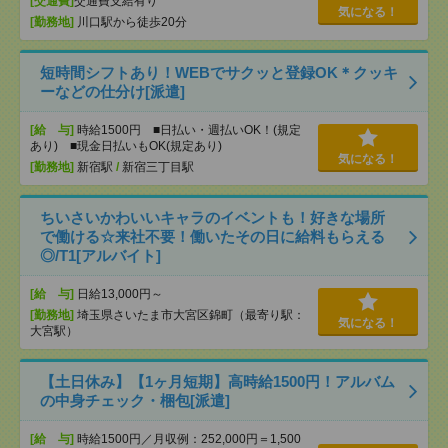
[交通費]
交通費支給有り
気になる！
[勤務地]
川口駅から徒歩20分
短時間シフトあり！WEBでサクッと登録OK＊クッキ
ーなどの仕分け[派遣]
[給 与]
時給1500円 ■日払い・週払いOK！(規定
あり) ■現金日払いもOK(規定あり)
気になる！
[勤務地]
新宿駅
/
新宿三丁目駅
ちいさいかわいいキャラのイベントも！好きな場所
で働ける☆来社不要！働いたその日に給料もらえる
◎/T1[アルバイト]
[給 与]
日給13,000円～
[勤務地]
埼玉県さいたま市大宮区錦町（最寄り駅：
気になる！
大宮駅）
【土日休み】【1ヶ月短期】高時給1500円！アルバム
の中身チェック・梱包[派遣]
[給 与]
時給1500円／月収例：252,000円＝1,500