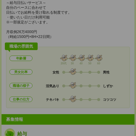
～給与日払いサービス～
自分のペースに合わせて
日払いでお給料を受け取れる制度です。
・使いたい日だけ利用可能
※一部規定がございます。
月収例26万4000円
（時給1500円×8H×22日間）
職場の雰囲気
年齢層
20代
30
40
50
60
男女比率
女性
男性
職場の様子
活気あり
しずか
仕事の仕方
テキパキ
コツコツ
募集情報
給与