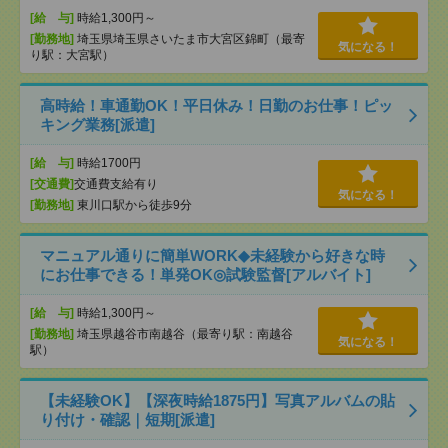
[給 与]
時給1,300円～
[勤務地]
埼玉県埼玉県さいたま市大宮区錦町（最寄
気になる！
り駅：大宮駅）
高時給！車通勤OK！平日休み！日勤のお仕事！ピッ
キング業務[派遣]
[給 与]
時給1700円
[交通費]
交通費支給有り
気になる！
[勤務地]
東川口駅から徒歩9分
マニュアル通りに簡単WORK◆未経験から好きな時
にお仕事できる！単発OK◎試験監督[アルバイト]
[給 与]
時給1,300円～
[勤務地]
埼玉県越谷市南越谷（最寄り駅：南越谷
気になる！
駅）
【未経験OK】【深夜時給1875円】写真アルバムの貼
り付け・確認｜短期[派遣]