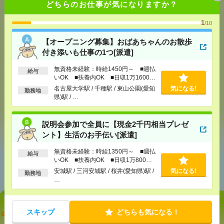
どちらのお仕事が気になりますか？
応募ページへ
1
/10
【オープニング募集】おばあちゃんのお散歩
付き添いも仕事の1つ[派遣]
気になる！
無資格未経験：時給1450円～ ■週払
給与
いOK ■扶養内OK ■日収1万1600円
メール
LINE
以上
で送る
で送る
名古屋大学駅 / 千種駅 / 東山公園(愛知
気になる!
勤務地
県)駅 / …
シェア
ツイート
ブックマーク
説明会参加で全員に【現金2千円相当プレゼ
ント】生活のお手伝い[派遣]
無資格未経験：時給1350円～ ■週払
給与
あなたの閲覧履歴からの
いOK ■扶養内OK ■日収1万800円
おすすめ
以上
安城駅 / 三河安城駅 / 桜井(愛知県)駅 /
気になる!
勤務地
…
【オープニング募集】おばあちゃんのお散歩付き添
スキップ
どちらも気になる！
いも仕事の1つ[派遣]