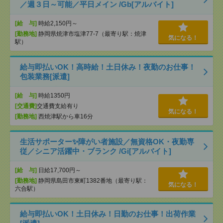
／週３日～可能／平日メイン /Gb[アルバイト]
[給 与]
時給2,150円～
[勤務地]
静岡県焼津市塩津77-7（最寄り駅：焼津
気になる！
駅）
給与即払いOK！高時給！土日休み！夜勤のお仕事！
包装業務[派遣]
[給 与]
時給1350円
[交通費]
交通費支給有り
気になる！
[勤務地]
西焼津駅から車16分
生活サポーター✨障がい者施設／無資格OK・夜勤専
従／シニア活躍中・ブランク /Gi[アルバイト]
[給 与]
日給17,700円～
[勤務地]
静岡県島田市東町1382番地（最寄り駅：
気になる！
六合駅）
給与即払いOK！土日休み！日勤のお仕事！出荷作業