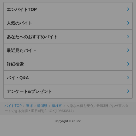
エンバイトTOP
人気のバイト
あなたへのおすすめバイト
最近見たバイト
詳細検索
バイトQ&A
アンケート&プレゼント
バイトTOP
東海
静岡県
藤枝市
＼急な出費も安心／最短3日でお仕事スタ
ートできる介護＊即日×日払いOK(106633514）
Copyright © en Inc.