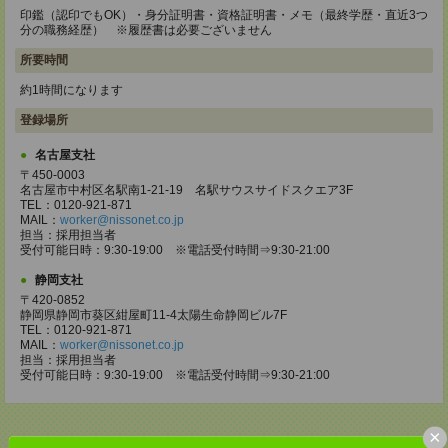
印鑑（認印でもOK）・身分証明書・資格証明書・メモ（最終学歴・直近3つ
分の職務経歴） ※履歴書は必要ございません
所要時間
約1時間になります
登録場所
名古屋支社
〒450-0003
名古屋市中村区名駅南1-21-19 名駅サウスサイドスクエア3F
TEL：0120-921-871
MAIL：
worker@nissonet.co.jp
担当：採用担当者
受付可能日時：9:30-19:00 ※電話受付時間⇒9:30-21:00
静岡支社
〒420-0852
静岡県静岡市葵区紺屋町11-4太陽生命静岡ビル7F
TEL：0120-921-871
MAIL：
worker@nissonet.co.jp
担当：採用担当者
受付可能日時：9:30-19:00 ※電話受付時間⇒9:30-21:00
×