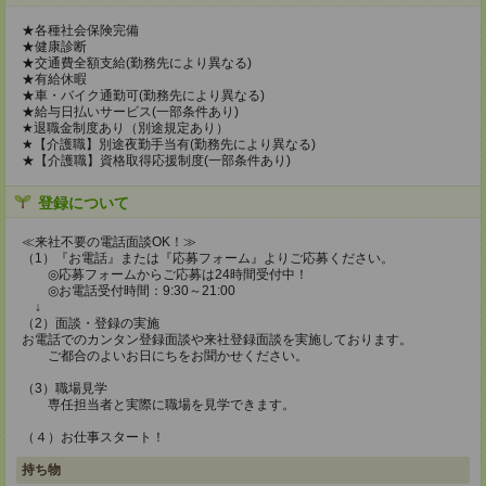
★各種社会保険完備
★健康診断
★交通費全額支給(勤務先により異なる)
★有給休暇
★車・バイク通勤可(勤務先により異なる)
★給与日払いサービス(一部条件あり)
★退職金制度あり（別途規定あり）
★【介護職】別途夜勤手当有(勤務先により異なる)
★【介護職】資格取得応援制度(一部条件あり)
登録について
≪来社不要の電話面談OK！≫
（1）『お電話』または『応募フォーム』よりご応募ください。
◎応募フォームからご応募は24時間受付中！
◎お電話受付時間：9:30～21:00
↓
（2）面談・登録の実施
お電話でのカンタン登録面談や来社登録面談を実施しております。
ご都合のよいお日にちをお聞かせください。
（3）職場見学
専任担当者と実際に職場を見学できます。
（４）お仕事スタート！
持ち物