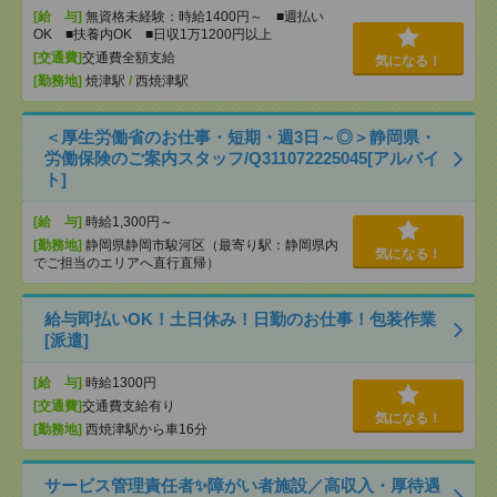
[給 与]
無資格未経験：時給1400円～ ■週払い
OK ■扶養内OK ■日収1万1200円以上
[交通費]
交通費全額支給
気になる！
[勤務地]
焼津駅
/
西焼津駅
＜厚生労働省のお仕事・短期・週3日～◎＞静岡県・
労働保険のご案内スタッフ/Q311072225045[アルバイ
ト]
[給 与]
時給1,300円～
[勤務地]
静岡県静岡市駿河区（最寄り駅：静岡県内
気になる！
でご担当のエリアへ直行直帰）
給与即払いOK！土日休み！日勤のお仕事！包装作業
[派遣]
[給 与]
時給1300円
[交通費]
交通費支給有り
気になる！
[勤務地]
西焼津駅から車16分
サービス管理責任者✨障がい者施設／高収入・厚待遇