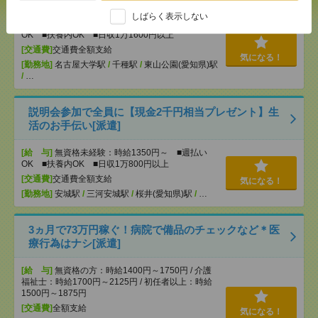
しばらく表示しない
[給 与]
無資格未経験：時給1450円～ ■週払い
OK ■扶養内OK ■日収1万1600円以上
[交通費]
交通費全額支給
気になる！
[勤務地]
名古屋大学駅
/
千種駅
/
東山公園(愛知県)駅
/
…
説明会参加で全員に【現金2千円相当プレゼント】生
活のお手伝い[派遣]
[給 与]
無資格未経験：時給1350円～ ■週払い
OK ■扶養内OK ■日収1万800円以上
[交通費]
交通費全額支給
気になる！
[勤務地]
安城駅
/
三河安城駅
/
桜井(愛知県)駅
/
…
3ヵ月で73万円稼ぐ！病院で備品のチェックなど＊医
療行為はナシ[派遣]
[給 与]
無資格の方：時給1400円～1750円 / 介護
福祉士：時給1700円～2125円 / 初任者以上：時給
1500円～1875円
[交通費]
全額支給
気になる！