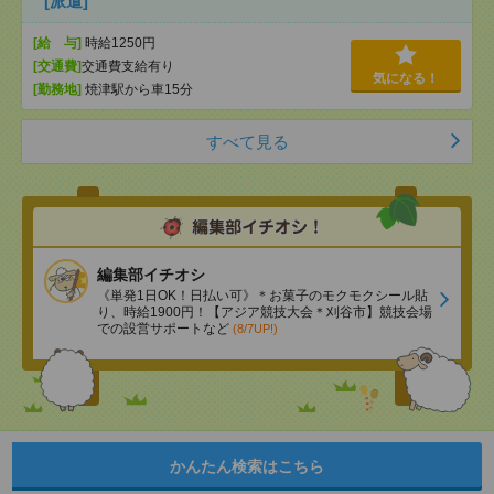
[派遣]
[給 与]
時給1250円
[交通費]
交通費支給有り
気になる！
[勤務地]
焼津駅から車15分
すべて見る
編集部イチオシ
《単発1日OK！日払い可》＊お菓子のモクモクシール貼
り、時給1900円！【アジア競技大会＊刈谷市】競技会場
での設営サポートなど
(8/7UP!)
かんたん検索はこちら