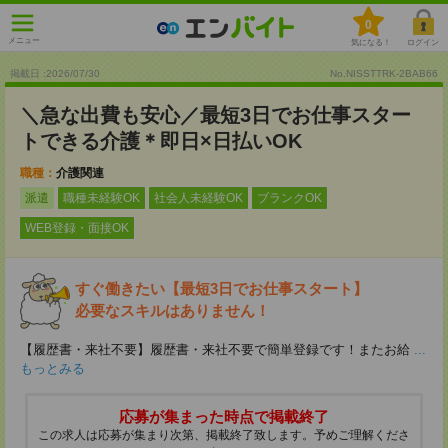
0
メニュー
気になる！
ログイン
掲載日 :2026
/
07
/
30
No.NISSTTRK-2BAB66
＼急な出費も安心／最短3日でお仕事スター
トできる介護＊即日×日払いOK
職種：
介護関連
派遣
職種未経験OK
社会人未経験OK
ブランクOK
WEB登録・面接OK
すぐ働きたい【最短3日でお仕事スタート】
必要なスキルはありません！
【履歴書・来社不要】履歴書・来社不要で簡単登録です！またお給
...
もっとみる
応募が集まった時点で掲載終了
この求人は応募が集まり次第、掲載終了致します。予めご理解くださ