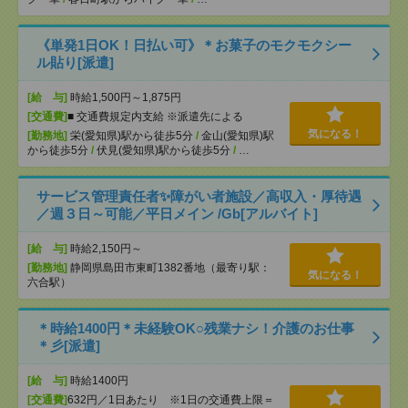
《単発1日OK！日払い可》＊お菓子のモクモクシー
ル貼り[派遣]
[給 与]
時給1,500円～1,875円
[交通費]
■ 交通費規定内支給 ※派遣先による
気になる！
[勤務地]
栄(愛知県)駅から徒歩5分
/
金山(愛知県)駅
から徒歩5分
/
伏見(愛知県)駅から徒歩5分
/
…
サービス管理責任者✨障がい者施設／高収入・厚待遇
／週３日～可能／平日メイン /Gb[アルバイト]
[給 与]
時給2,150円～
[勤務地]
静岡県島田市東町1382番地（最寄り駅：
気になる！
六合駅）
＊時給1400円＊未経験OK○残業ナシ！介護のお仕事
＊彡[派遣]
[給 与]
時給1400円
[交通費]
632円／1日あたり ※1日の交通費上限＝