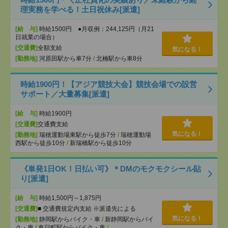
理実務を学べる！土日祝休み[派遣]
[給 与]
時給1500円 ●月収例：244,125円（月21
日就業の場合）
[交通費]
全額支給
気になる！
[勤務地]
河原田駅から車7分
/
北楠駅から車8分
時給1900円！【アジア競技大会】競技会場での設営
サポート／大量募集[派遣]
[給 与]
時給1900円
[交通費]
交通費支給
気になる！
[勤務地]
瑞穂運動場東駅から徒歩7分
/
瑞穂運動場
西駅から徒歩10分
/
新瑞橋駅から徒歩10分
《単発1日OK！日払い可》＊DMのモクモクシール貼
り[派遣]
[給 与]
時給1,500円～1,875円
[交通費]
■ 交通費規定内支給 ※派遣先による
気になる！
[勤務地]
静岡駅からバイク・車
/
新静岡駅からバイ
ク・車
/
春日町駅からバイク・車
/
…