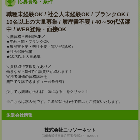
応募資格・条件
職種未経験OK / 社会人未経験OK / ブランクOK /
10名以上の大量募集 / 履歴書不要 / 40～50代活躍
中 / WEB登録・面接OK
＼無資格＊未経験OK／
★年齢不問・ブランクOK
★履歴書不要・来社不要（電話登録OK）
★社会保険完備
★10名以上大量募集
＼資格取得支援制度あり／
働きながら0円で介護資格が取れます！
実務者研修の資格講座を
無料で受講できます（一部条件有）
少しでも興味があれば「気になる」をクリック！
※こちらは求人例です。ご希望にあわせて幅広くご提案いたします。
派遣会社情報
株式会社ニッソーネット
労働者派遣事業許可番号:派27－029007