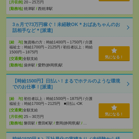
[月収例]
20～25万円
[勤務地]
焼津駅
/
西焼津駅
3ヵ月で73万円稼ぐ！未経験OK＊おばあちゃんのお
話相手など＊[派遣]
[給 与]
無資格の方：時給1400円～1750円 / 介護
福祉士：時給1700円～2125円 / 初任者以上：時給
1500円～1875円
気になる！
[交通費]
全額支給
[勤務地]
袋井駅
/
愛野(静岡県)駅
【時給1500円】日払い！まるでホテルのような環境
でのお仕事！[派遣]
[給 与]
初任者以上：時給1500円～1875円 / 介護
福祉士：時給1700円～2125円 ■日払いOK
[交通費]
全額支給
気になる！
[月収例]
25～30万円
[勤務地]
磐田駅
/
豊田町駅
/
豊岡(静岡県)駅
/
…
時給1500円＊＼正社員化の実績あり／未経験から経