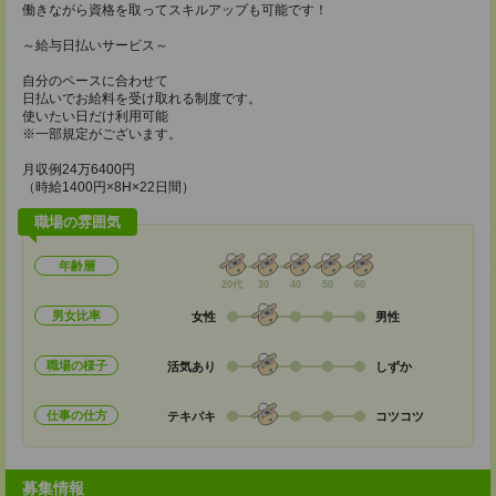
働きながら資格を取ってスキルアップも可能です！
～給与日払いサービス～
自分のペースに合わせて
日払いでお給料を受け取れる制度です。
使いたい日だけ利用可能
※一部規定がございます。
月収例24万6400円
（時給1400円×8H×22日間）
職場の雰囲気
年齢層
20代
30
40
50
60
男女比率
女性
男性
職場の様子
活気あり
しずか
仕事の仕方
テキパキ
コツコツ
募集情報