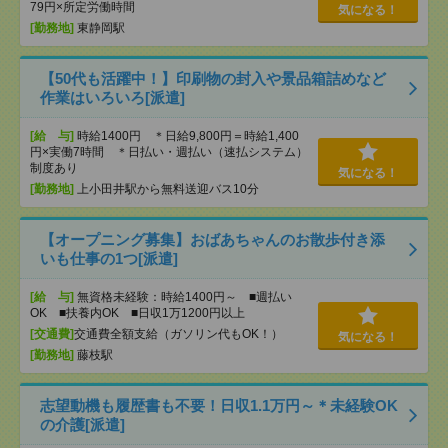
79円×所定労働時間
気になる！
[勤務地]
東静岡駅
【50代も活躍中！】印刷物の封入や景品箱詰めなど
作業はいろいろ[派遣]
[給 与]
時給1400円 ＊日給9,800円＝時給1,400
円×実働7時間 ＊日払い・週払い（速払システム）
制度あり
気になる！
[勤務地]
上小田井駅から無料送迎バス10分
【オープニング募集】おばあちゃんのお散歩付き添
いも仕事の1つ[派遣]
[給 与]
無資格未経験：時給1400円～ ■週払い
OK ■扶養内OK ■日収1万1200円以上
[交通費]
交通費全額支給（ガソリン代もOK！）
気になる！
[勤務地]
藤枝駅
志望動機も履歴書も不要！日収1.1万円～＊未経験OK
の介護[派遣]