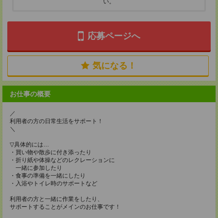
い。
応募ページへ
気になる！
お仕事の概要
／
利用者の方の日常生活をサポート！
＼
▽具体的には…
・買い物や散歩に付き添ったり
・折り紙や体操などのレクレーションに
一緒に参加したり
・食事の準備を一緒にしたり
・入浴やトイレ時のサポートなど
利用者の方と一緒に作業をしたり、
サポートすることがメインのお仕事です！