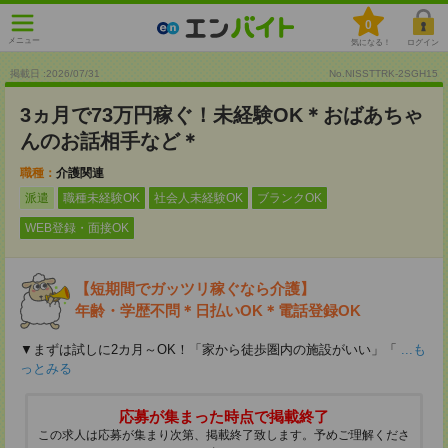
0
メニュー
気になる！
ログイン
掲載日 :2026
/
07
/
31
No.NISSTTRK-2SGH15
3ヵ月で73万円稼ぐ！未経験OK＊おばあちゃ
んのお話相手など＊
職種：
介護関連
派遣
職種未経験OK
社会人未経験OK
ブランクOK
WEB登録・面接OK
【短期間でガッツリ稼ぐなら介護】
年齢・学歴不問＊日払いOK＊電話登録OK
▼まずは試しに2カ月～OK！「家から徒歩圏内の施設がいい」「
...も
っとみる
応募が集まった時点で掲載終了
この求人は応募が集まり次第、掲載終了致します。予めご理解くださ