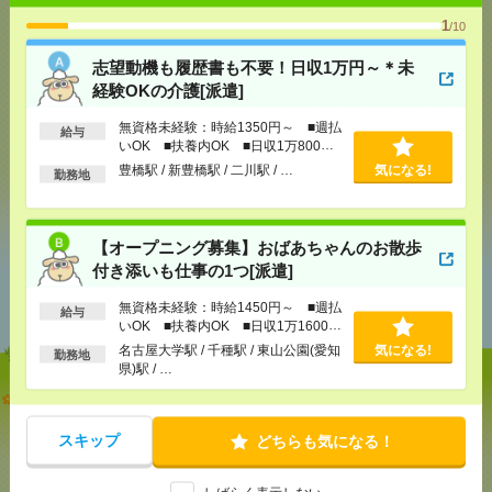
1
/10
気になる！
志望動機も履歴書も不要！日収1万円～＊未
経験OKの介護[派遣]
メール
LINE
で送る
で送る
無資格未経験：時給1350円～ ■週払
給与
いOK ■扶養内OK ■日収1万800円
以上
豊橋駅 / 新豊橋駅 / 二川駅 / …
気になる!
勤務地
シェア
ツイート
ブックマーク
【オープニング募集】おばあちゃんのお散歩
付き添いも仕事の1つ[派遣]
あなたの閲覧履歴からの
おすすめ
無資格未経験：時給1450円～ ■週払
給与
いOK ■扶養内OK ■日収1万1600円
以上
名古屋大学駅 / 千種駅 / 東山公園(愛知
気になる!
勤務地
県)駅 / …
志望動機も履歴書も不要！日収1万円～＊未経験OK
の介護[派遣]
スキップ
どちらも気になる！
[給 与]
無資格未経験：時給1350円～ ■週払い
OK ■扶養内OK ■日収1万800円以上