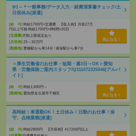
9/1～＊一般事務/データ入力・経費清算書チェック/土
日祝休み[派遣]
[給 与]
時給1700円+交通費 【収入例】月収27万
円以上可能 時給1700円×8時間×20日
[交通費]
月額上限規定あり
気になる！
[月収例]
25～30万円
[勤務地]
豊橋駅から車14分
/
南栄駅から車7分
＜厚生労働省のお仕事・短期・週3日～OK＞愛知
県・労働保険ご案内スタッフ/Q311072325046[アルバ
イト]
[給 与]
時給1,600円～
[勤務地]
愛知県名古屋市千種区
気になる！
高時給！車通勤OK！土日休み！日勤のお仕事！保
守、点検業務[派遣]
[給 与]
時給2800円 【月収例】417200円以上
[交通費]
交通費支給有り