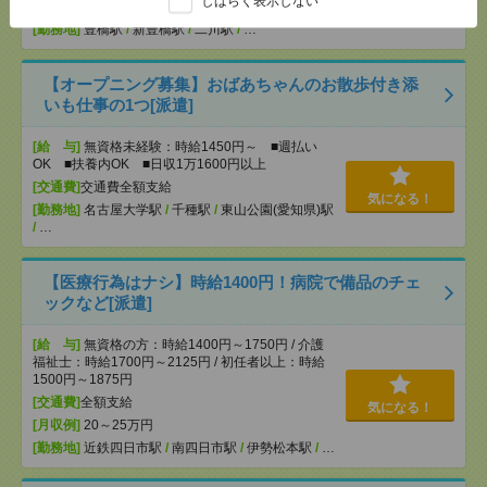
しばらく表示しない
[交通費]
交通費全額支給（ガソリン代もOK！）
気になる！
[勤務地]
豊橋駅
/
新豊橋駅
/
二川駅
/
…
【オープニング募集】おばあちゃんのお散歩付き添
いも仕事の1つ[派遣]
[給 与]
無資格未経験：時給1450円～ ■週払い
OK ■扶養内OK ■日収1万1600円以上
[交通費]
交通費全額支給
気になる！
[勤務地]
名古屋大学駅
/
千種駅
/
東山公園(愛知県)駅
/
…
【医療行為はナシ】時給1400円！病院で備品のチェ
ックなど[派遣]
[給 与]
無資格の方：時給1400円～1750円 / 介護
福祉士：時給1700円～2125円 / 初任者以上：時給
1500円～1875円
[交通費]
全額支給
気になる！
[月収例]
20～25万円
[勤務地]
近鉄四日市駅
/
南四日市駅
/
伊勢松本駅
/
…