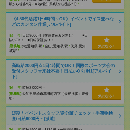
駅から徒歩5分
/
今池(愛知県)駅から徒歩5分
/
…
《4.50代活躍1日4時間～OK》イベントでイス並べな
どのカンタン作業[アルバイト]
[給 与]
日給9600円（交通費込みor無し） ■日
払いOK！ ■日給保証あり！
[勤務地]
栄(愛知県)駅
/
金山(愛知県)駅
/
伏見(愛知
気になる！
県)駅
/
…
高時給2000円☆1日4時間でOK！国際スポーツ大会の
受付スタッフ☆来社不要！日払いOK♪/N1[アルバイ
ト]
[給 与]
時給2,000円～
[勤務地]
愛知県豊橋市花田町西宿（最寄り駅：豊橋
気になる！
駅）
短期＊イベントスタッフ/身分証チェック・手荷物検
査/日給9000円～[派遣]
[給 与]
時給1500円～1875円（一律交通費込）