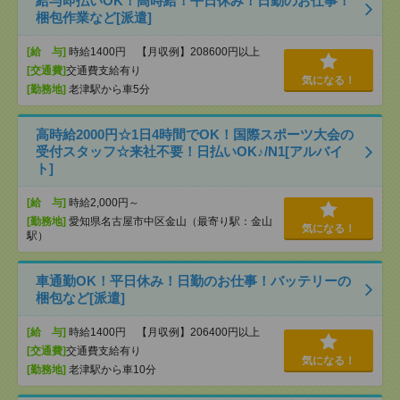
給与即払いOK！高時給！平日休み！日勤のお仕事！
梱包作業など[派遣]
[給 与]
時給1400円 【月収例】208600円以上
[交通費]
交通費支給有り
気になる！
[勤務地]
老津駅から車5分
高時給2000円☆1日4時間でOK！国際スポーツ大会の
受付スタッフ☆来社不要！日払いOK♪/N1[アルバイ
ト]
[給 与]
時給2,000円～
[勤務地]
愛知県名古屋市中区金山（最寄り駅：金山
気になる！
駅）
車通勤OK！平日休み！日勤のお仕事！バッテリーの
梱包など[派遣]
[給 与]
時給1400円 【月収例】206400円以上
[交通費]
交通費支給有り
気になる！
[勤務地]
老津駅から車10分