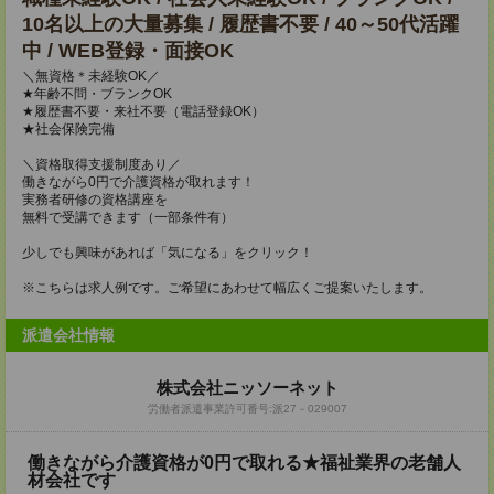
10名以上の大量募集 / 履歴書不要 / 40～50代活躍
中 / WEB登録・面接OK
＼無資格＊未経験OK／
★年齢不問・ブランクOK
★履歴書不要・来社不要（電話登録OK）
★社会保険完備
＼資格取得支援制度あり／
働きながら0円で介護資格が取れます！
実務者研修の資格講座を
無料で受講できます（一部条件有）
少しでも興味があれば「気になる」をクリック！
※こちらは求人例です。ご希望にあわせて幅広くご提案いたします。
派遣会社情報
株式会社ニッソーネット
労働者派遣事業許可番号:派27－029007
働きながら介護資格が0円で取れる★福祉業界の老舗人
材会社です