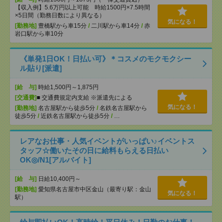
【収入例】5.6万円以上可能 時給1500円×7.5時間
×5日間（勤務日数により異なる）
気になる！
[勤務地]
豊橋駅から車15分
/
二川駅から車14分
/
赤
岩口駅から車10分
《単発1日OK！日払い可》＊コスメのモクモクシー
ル貼り[派遣]
[給 与]
時給1,500円～1,875円
[交通費]
■ 交通費規定内支給 ※派遣先による
気になる！
[勤務地]
名古屋駅から徒歩5分
/
名鉄名古屋駅から
徒歩5分
/
近鉄名古屋駅から徒歩5分
/
…
レアなお仕事・人気イベントがいっぱい♪イベントス
タッフ☆働いたその日に給料もらえる日払い
OK◎/N1[アルバイト]
[給 与]
日給10,400円～
[勤務地]
愛知県名古屋市中区金山（最寄り駅：金山
気になる！
駅）