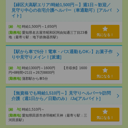
【緑区大高駅エリア/時給1,500円～】週1日～歓迎／
見守り中心の在宅介護ヘルパー（車通勤可）[アルバ
イト]
[給 与]
時給1,500円～1,650円
[勤務地]
愛知県名古屋市昭和区阿由知通三丁目23番
気になる！
地（最寄り駅：地下鉄御器所駅）
【駅から車で5分！電車・バス通勤もOK♪】お菓子作
りや見守りメイン！[派遣]
[給 与]
時給1300円～1600円 【月収例】1600
円×8時間×21日＝26万8800円
気になる！
[勤務地]
蒲郡駅から車5分
【無資格でも時給1,510円～】見守りヘルパー✨訪問
介護（週1日から／日勤のみ） /Ja[アルバイト]
[給 与]
時給1,510円～
[勤務地]
愛知県田原市赤羽根町天神（最寄り駅：三
気になる！
河田原駅）