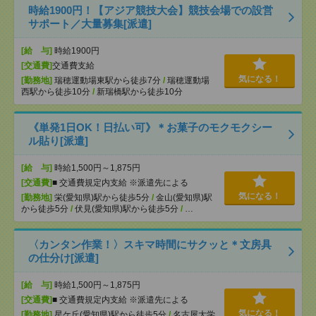
時給1900円！【アジア競技大会】競技会場での設営
サポート／大量募集[派遣]
[給 与]
時給1900円
[交通費]
交通費支給
気になる！
[勤務地]
瑞穂運動場東駅から徒歩7分
/
瑞穂運動場
西駅から徒歩10分
/
新瑞橋駅から徒歩10分
《単発1日OK！日払い可》＊お菓子のモクモクシー
ル貼り[派遣]
[給 与]
時給1,500円～1,875円
[交通費]
■ 交通費規定内支給 ※派遣先による
気になる！
[勤務地]
栄(愛知県)駅から徒歩5分
/
金山(愛知県)駅
から徒歩5分
/
伏見(愛知県)駅から徒歩5分
/
…
〈カンタン作業！〉スキマ時間にサクッと＊文房具
の仕分け[派遣]
[給 与]
時給1,500円～1,875円
[交通費]
■ 交通費規定内支給 ※派遣先による
気になる！
[勤務地]
星ケ丘(愛知県)駅から徒歩5分
/
名古屋大学