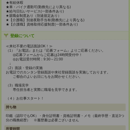
★有給休暇
★車・バイク通勤可(勤務先により異なる)
★給与日払いサービス(一部条件あり)
★退職金制度あり（別途規定あり）
★【介護職】別途夜勤手当有(勤務先により異なる)
★【介護職】資格取得応援制度(一部条件あり)
登録について
≪来社不要の電話面談OK！≫
（1）『お電話』または『応募フォーム』よりご応募ください。
◎応募フォームからご応募は24時間受付中！
◎お電話受付時間：9:30～21:00
↓
（2）面談・登録の実施
お電話でのカンタン登録面談や来社登録面談を実施しております。
ご都合のよいお日にちをお聞かせください。
（3）職場見学
専任担当者と実際に職場を見学できます。
（４）お仕事スタート！
持ち物
印鑑（認印でもOK）・身分証明書・資格証明書・メモ（最終学歴・直近3つ
分の職務経歴） ※履歴書は必要ございません
所要時間