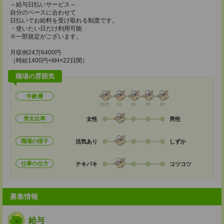
～給与日払いサービス～
自分のペースに合わせて
日払いでお給料を受け取れる制度です。
・使いたい日だけ利用可能
※一部規定がございます。
月収例24万6400円
（時給1400円×8H×22日間）
職場の雰囲気
年齢層
20代
30
40
50
60
男女比率
女性
男性
職場の様子
活気あり
しずか
仕事の仕方
テキパキ
コツコツ
募集情報
給与