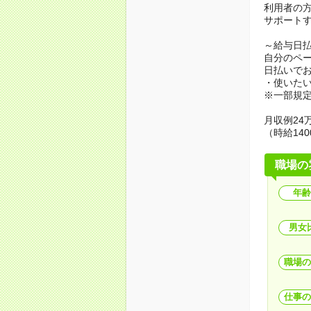
利用者の
サポート
～給与日
自分のペ
日払いで
・使いた
※一部規
月収例24万
（時給140
職場の
年齢
男女
職場の
仕事の