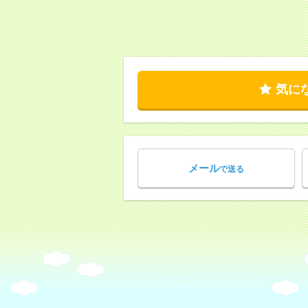
気に
メール
で送る