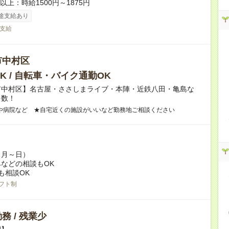
者以上：時給1500円～1875円
途支給あり
支給
市中村区
K / 自転車・バイク通勤OK
市中村区】名古屋・ささしまライブ・本陣・近鉄八田・亀島な
多数！
や病院など ★自宅近くの施設がいいなど勤務地ご相談ください
（月～日）
などの相談もOK
も相談OK
フト制
務 / 残業少