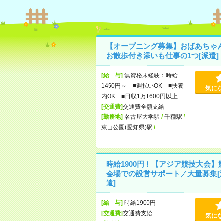
【オープニング募集】おばあちゃ
お散歩付き添いも仕事の1つ[派遣]
[給 与]
無資格未経験：時給
1450円～ ■週払いOK ■扶養
気に
内OK ■日収1万1600円以上
[交通費]
交通費全額支給
[勤務地]
名古屋大学駅
/
千種駅
/
東山公園(愛知県)駅
/
…
時給1900円！【アジア競技大会】
会場での設営サポート／大量募集[
遣]
[給 与]
時給1900円
[交通費]
交通費支給
気に