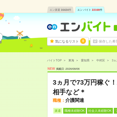
エン派遣
16424
件
エン バイト
22168
件
0
気になるリスト
保存した希
バイトTOP
東海
愛知県
中村区
3ヵ
NEW
掲載日 :
2026
/
08
/
06
3ヵ月で73万円稼ぐ
相手など＊
介護関連
職種：
派遣
職種未経験OK
社会人未経験OK