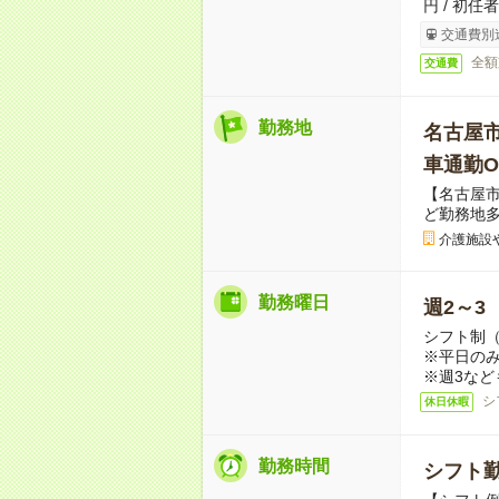
円 / 初任
交通費別
全額
交通費
勤務地
名古屋
車通勤O
【名古屋
ど勤務地
介護施設
勤務曜日
週2～3
シフト制
※平日のみ
※週3など
シ
休日休暇
勤務時間
シフト勤