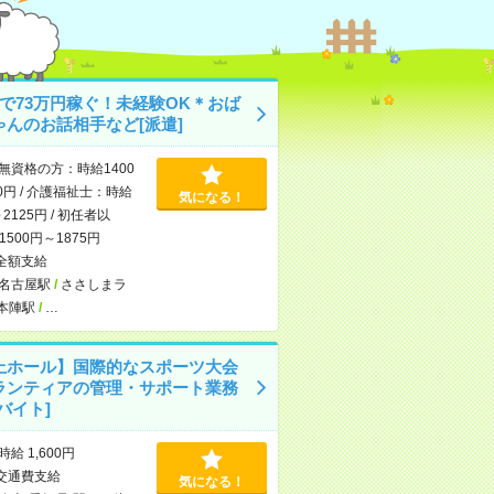
月で73万円稼ぐ！未経験OK＊おば
ゃんのお話相手など[派遣]
無資格の方：時給1400
0円 / 介護福祉士：時給
気になる！
～2125円 / 初任者以
500円～1875円
全額支給
名古屋駅
/
ささしまラ
本陣駅
/
…
上ホール】国際的なスポーツ大会
ランティアの管理・サポート業務
バイト]
時給 1,600円
交通費支給
気になる！