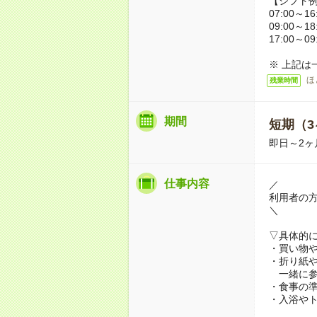
【シフト
07:00～16
09:00～18
17:00～09
※ 上記は
ほ
残業時間
期間
短期（3
即日～2ヶ
仕事内容
／
利用者の
＼
▽具体的
・買い物
・折り紙
一緒に参
・食事の
・入浴や