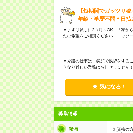
【短期間でガッツリ稼
年齢・学歴不問＊日払
▼まずは試しに2カ月～OK！「家か
たの希望をご相談ください！ニッソ
▼介護の仕事は、笑顔で挨拶をする
きなり難しい業務はお任せしません
気になる！
募集情報
給与
無資格の方：