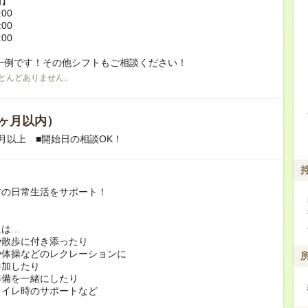
例】
:00
:00
:00
一例です！その他シフトもご相談ください！
とんどありません。
ヶ月以内）
月以上 ■開始日の相談OK！
方の日常生活をサポート！
には…
や散歩に付き添ったり
や体操などのレクレーションに
加したり
準備を一緒にしたり
トイレ時のサポートなど