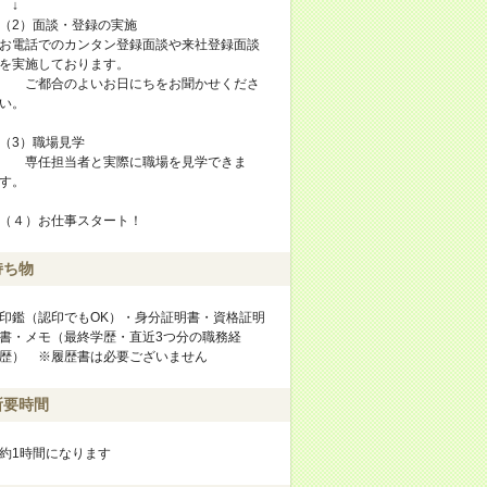
↓
（2）面談・登録の実施
お電話でのカンタン登録面談や来社登録面談
を実施しております。
ご都合のよいお日にちをお聞かせくださ
い。
（3）職場見学
専任担当者と実際に職場を見学できま
す。
（４）お仕事スタート！
持ち物
印鑑（認印でもOK）・身分証明書・資格証明
書・メモ（最終学歴・直近3つ分の職務経
歴） ※履歴書は必要ございません
所要時間
約1時間になります