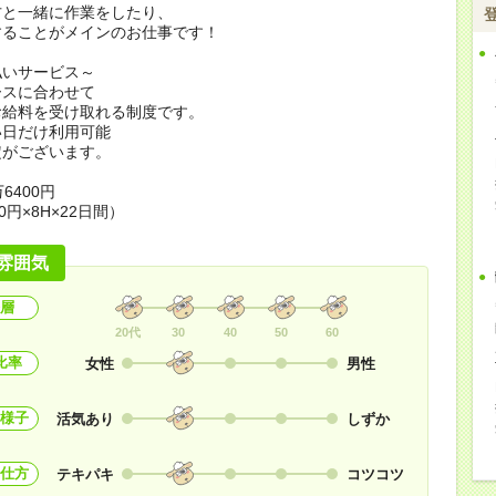
方と一緒に作業をしたり、
することがメインのお仕事です！
払いサービス～
ースに合わせて
お給料を受け取れる制度です。
い日だけ利用可能
定がございます。
6400円
0円×8H×22日間）
雰囲気
層
20代
30
40
50
60
比率
女性
男性
様子
活気あり
しずか
仕方
テキパキ
コツコツ