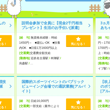
んの
説明会参加で全員に【現金2千円相当
3ヵ
プレゼント】生活のお手伝い[派遣]
あち
[給 与]
無資格未経験：時給
[給 与]
1450円～ ■週払いOK ■扶養
円～175
なる！
気になる！
内OK ■日収1万1600円以上
1700円
[交通費]
交通費全額支給
上：時給1
[勤務地]
近鉄名古屋駅
/
本陣駅
/
[交通費]
烏森駅
/
…
[勤務地]
イブ駅
/
競技
国際的スポーツイベントのパブリック
【吹
派
ビューイング会場での通訳業務[アルバ
のボ
イト]
[アル
[給 与]
日給16,000円
[給 与]
[交通費]
一部支給（案件により
[交通費]
なる！
気になる！