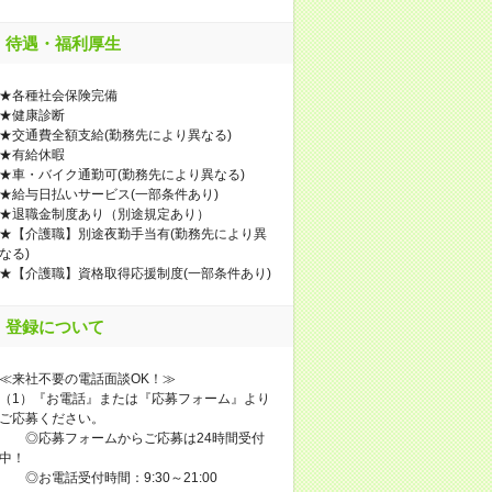
待遇・福利厚生
★各種社会保険完備
★健康診断
★交通費全額支給(勤務先により異なる)
★有給休暇
★車・バイク通勤可(勤務先により異なる)
★給与日払いサービス(一部条件あり)
★退職金制度あり（別途規定あり）
★【介護職】別途夜勤手当有(勤務先により異
なる)
★【介護職】資格取得応援制度(一部条件あり)
登録について
≪来社不要の電話面談OK！≫
（1）『お電話』または『応募フォーム』より
ご応募ください。
◎応募フォームからご応募は24時間受付
中！
◎お電話受付時間：9:30～21:00