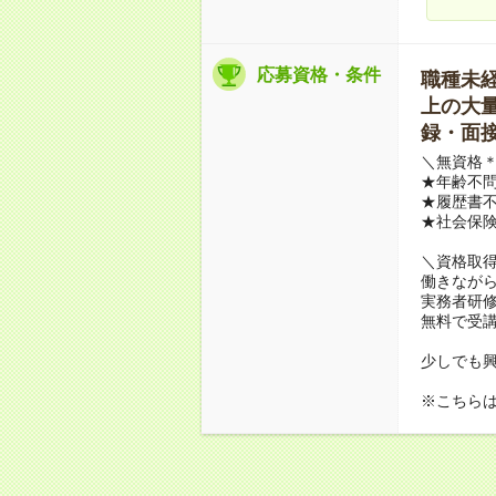
応募資格・条件
職種未経験
上の大量募
録・面接
＼無資格＊
★年齢不問
★履歴書不
★社会保
＼資格取
働きながら
実務者研
無料で受
少しでも
※こちら