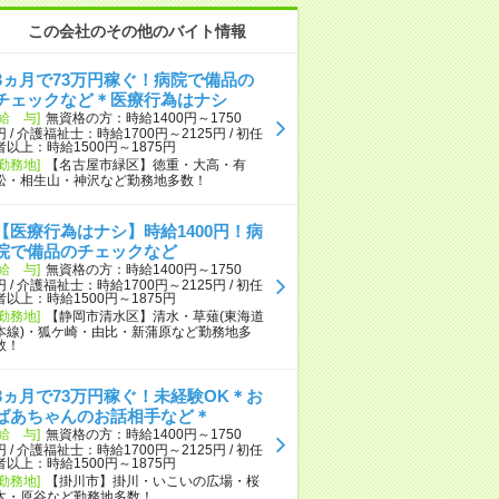
この会社のその他のバイト情報
3ヵ月で73万円稼ぐ！病院で備品の
チェックなど＊医療行為はナシ
[給 与]
無資格の方：時給1400円～1750
円 / 介護福祉士：時給1700円～2125円 / 初任
者以上：時給1500円～1875円
[勤務地]
【名古屋市緑区】徳重・大高・有
松・相生山・神沢など勤務地多数！
【医療行為はナシ】時給1400円！病
院で備品のチェックなど
[給 与]
無資格の方：時給1400円～1750
円 / 介護福祉士：時給1700円～2125円 / 初任
者以上：時給1500円～1875円
[勤務地]
【静岡市清水区】清水・草薙(東海道
本線)・狐ケ崎・由比・新蒲原など勤務地多
数！
3ヵ月で73万円稼ぐ！未経験OK＊お
ばあちゃんのお話相手など＊
[給 与]
無資格の方：時給1400円～1750
円 / 介護福祉士：時給1700円～2125円 / 初任
者以上：時給1500円～1875円
[勤務地]
【掛川市】掛川・いこいの広場・桜
木・原谷など勤務地多数！