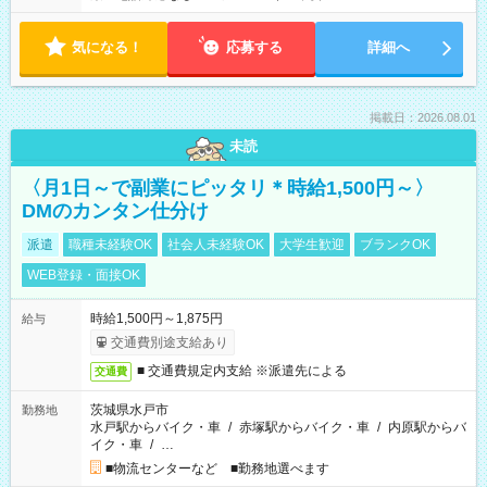
気になる！
応募する
詳細へ
掲載日：2026.08.01
未読
〈月1日～で副業にピッタリ＊時給1,500円～〉
DMのカンタン仕分け
派遣
職種未経験OK
社会人未経験OK
大学生歓迎
ブランクOK
WEB登録・面接OK
時給1,500円～1,875円
給与
交通費別途支給あり
■ 交通費規定内支給 ※派遣先による
交通費
茨城県水戸市
勤務地
水戸駅からバイク・車
/
赤塚駅からバイク・車
/
内原駅からバ
イク・車
/
…
■物流センターなど ■勤務地選べます