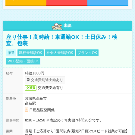
未読
座り仕事！高時給！車通勤OK！土日休み！検
査、包装
派遣
職種未経験OK
社会人未経験OK
ブランクOK
WEB登録・面接OK
時給1300円
給与
交通費別途支給あり
交通費支給有り
交通費
茨城県高萩市
勤務地
高萩駅
日用品医薬関係
8:30～16:50 ※表記のうち実働7時間20分です。
勤務時間
長期【ご応募から1週間以内(最短2日目)のスピード就業が可能】
期間