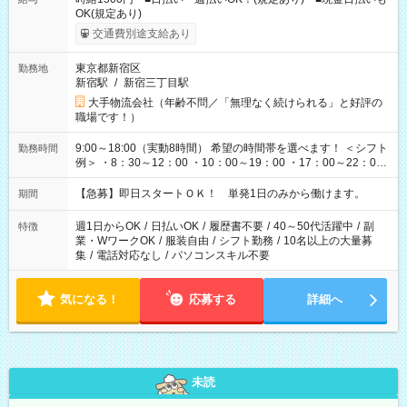
OK(規定あり)
交通費別途支給あり
東京都新宿区
勤務地
新宿駅
/
新宿三丁目駅
大手物流会社（年齢不問／「無理なく続けられる」と好評の
職場です！）
9:00～18:00（実動8時間） 希望の時間帯を選べます！ ＜シフト
勤務時間
例＞ ・8：30～12：00 ・10：00～19：00 ・17：00～22：00
・13：00～22：00 ・22：00～翌6：00 など
【急募】即日スタートＯＫ！ 単発1日のみから働けます。
期間
週1日からOK
/
日払いOK
/
履歴書不要
/
40～50代活躍中
/
副
特徴
業・WワークOK
/
服装自由
/
シフト勤務
/
10名以上の大量募
集
/
電話対応なし
/
パソコンスキル不要
気になる！
応募する
詳細へ
未読