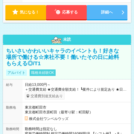
気になる！
応募する
詳細へ
未読
ちいさいかわいいキャラのイベントも！好きな
場所で働ける☆来社不要！働いたその日に給料
もらえる◎/T1
アルバイト
職種未経験OK
日給13,000円～
給与
＋交通費支給 ★交通費全額支給！ ┗案件により規定あり ★日払
いOK！（規定あり） ┗働いたその日に現金GET♪ お仕事後はコ
交通費別途支給あり
ンビニATMから 日払い分を引き落とせます！ 【試用期間】試
用期間なし
東京都町田市
勤務地
東京都町田市原町田（最寄り駅：町田駅）
株式会社ワンベルウッズ
勤務時間は指定なし
勤務時間
変形労働時間制 想定労働時間160時間/月 【シフト例】 ・8：00