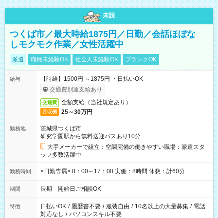
未読
つくば市／最大時給1875円／日勤／会話ほぼな
しモクモク作業／女性活躍中
派遣
職種未経験OK
社会人未経験OK
ブランクOK
【時給】1500円 ～1875円 ・日払いOK
給与
交通費別途支給あり
全額支給（当社規定あり）
交通費
25～30万円
月収例
茨城県つくば市
勤務地
研究学園駅から無料送迎バスあり10分
大手メーカーで組立：空調完備の働きやすい職場：派遣スタ
ッフ多数活躍中
<日勤専属> 8：00～17：00 実働：8時間 休憩：計60分
勤務時間
長期 開始日ご相談OK
期間
日払いOK
/
履歴書不要
/
服装自由
/
10名以上の大量募集
/
電話
特徴
対応なし
/
パソコンスキル不要