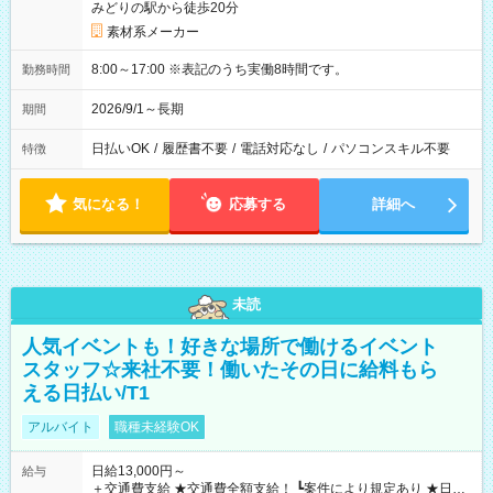
みどりの駅から徒歩20分
素材系メーカー
8:00～17:00 ※表記のうち実働8時間です。
勤務時間
2026/9/1～長期
期間
日払いOK
/
履歴書不要
/
電話対応なし
/
パソコンスキル不要
特徴
気になる！
応募する
詳細へ
未読
人気イベントも！好きな場所で働けるイベント
スタッフ☆来社不要！働いたその日に給料もら
える日払い/T1
アルバイト
職種未経験OK
日給13,000円～
給与
＋交通費支給 ★交通費全額支給！ ┗案件により規定あり ★日払