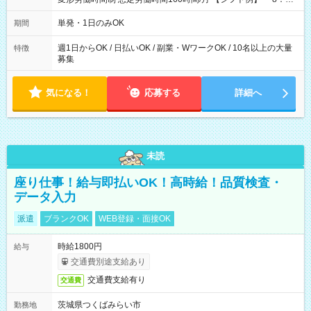
～21：00
単発・1日のみOK
期間
週1日からOK / 日払いOK / 副業・WワークOK / 10名以上の大量
特徴
募集
気になる！
応募する
詳細へ
未読
座り仕事！給与即払いOK！高時給！品質検査・
データ入力
派遣
ブランクOK
WEB登録・面接OK
時給1800円
給与
交通費別途支給あり
交通費支給有り
交通費
茨城県つくばみらい市
勤務地