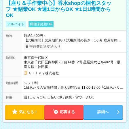
【座り＆手作業中心】香水shopの梱包スタッ
フ ★副業OK ★週1日からOK ★1日1時間から
OK
アルバイト
職種未経験OK
時給1,400円～
給与
【試用期間】試用期間あり 試用期間の長さ：1ヶ月 雇用形態、
給与は本採用時と同じです。
交通費別途支給あり
東京都千代田区
勤務地
東京都千代田区内神田2丁目14番12号 星屋第六ビル402号（最
寄り駅：神田駅）
Ａｌｌｅｙ株式会社
シフト制
勤務時間
1日あたりの実働時間：最大5時間/日 11:00-19:00 └1日あたりの
実働時間：1-5時間 └上記の時間帯内であれば、いつでも勤務可
能！ └平日・土曜日の中で、お好きな曜日でご勤務いただけま
週1日からOK / 日払いOK / 副業・WワークOK
特徴
す！ 【シフト例】 ・11:00～14:00 ・16:30～19:00 ・13:00～
18:00 などのように、自由な働き方が可能なお仕事です！
気になる！
応募する
詳細へ