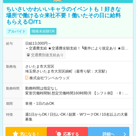
ちいさいかわいいキャラのイベントも！好きな
場所で働ける☆来社不要！働いたその日に給料
もらえる◎/T1
アルバイト
職種未経験OK
日給13,000円～
給与
＋交通費支給 ★交通費全額支給！ ┗案件により規定あり ★日払
いOK！（規定あり） ┗働いたその日に現金GET♪ お仕事後はコ
交通費別途支給あり
ンビニATMから 日払い分を引き落とせます！ 【試用期間】試
用期間なし
さいたま市大宮区
勤務地
埼玉県さいたま市大宮区錦町（最寄り駅：大宮駅）
株式会社ワンベルウッズ
勤務時間は指定なし
勤務時間
変形労働時間制 想定労働時間160時間/月 【シフト例】 ・8：00
～21：00
単発・1日のみOK
期間
週1日からOK / 日払いOK / 副業・WワークOK / 10名以上の大量
特徴
募集
気になる！
応募する
詳細へ