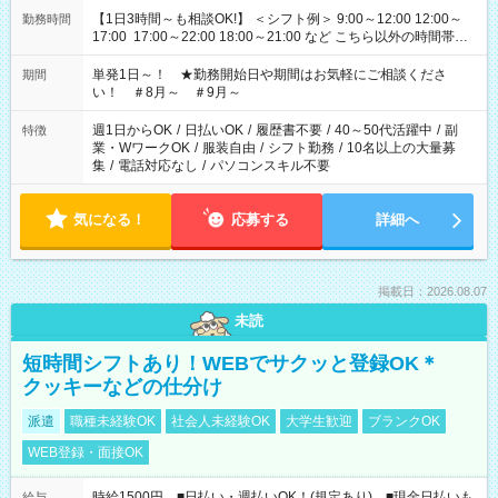
【1日3時間～も相談OK!】 ＜シフト例＞ 9:00～12:00 12:00～
勤務時間
17:00 17:00～22:00 18:00～21:00 など こちら以外の時間帯も
お気軽にご相談ください！
単発1日～！ ★勤務開始日や期間はお気軽にご相談くださ
期間
い！ ＃8月～ ＃9月～
週1日からOK
/
日払いOK
/
履歴書不要
/
40～50代活躍中
/
副
特徴
業・WワークOK
/
服装自由
/
シフト勤務
/
10名以上の大量募
集
/
電話対応なし
/
パソコンスキル不要
気になる！
応募する
詳細へ
掲載日：2026.08.07
未読
短時間シフトあり！WEBでサクッと登録OK＊
クッキーなどの仕分け
派遣
職種未経験OK
社会人未経験OK
大学生歓迎
ブランクOK
WEB登録・面接OK
時給1500円 ■日払い・週払いOK！(規定あり) ■現金日払いも
給与