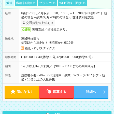
派遣
職種未経験OK
ブランクOK
WEB登録・面接OK
時給1700円／月収例：328、100円＝1、700円×8時間×21日勤
給与
務の場合＋残業代(月20時間の場合)、交通費別途支給
交通費別途支給あり
実費支給／当社規定あり。
交通費
茨城県鉾田市
勤務地
徳宿駅から車5分
/
涸沼駅から車12分
物流・ロジスティクス
(1)08:00-17:30(休憩90分) (2)08:00-18:00(休憩90分)
勤務時間
1ヶ月以上3ヶ月未満／【9/10～11/30までの期間限定】
期間
履歴書不要
/
40～50代活躍中
/
副業・WワークOK
/
シフト勤
特徴
務
/
10名以上の大量募集
気になる！
応募する
詳細へ