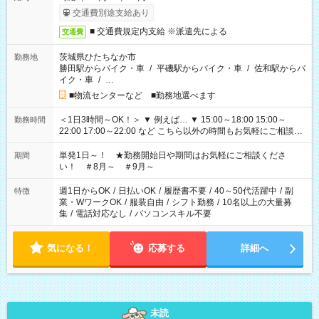
交通費別途支給あり
■ 交通費規定内支給 ※派遣先による
交通費
茨城県ひたちなか市
勤務地
勝田駅からバイク・車
/
平磯駅からバイク・車
/
佐和駅からバ
イク・車
/
…
■物流センターなど ■勤務地選べます
＜1日3時間～OK！＞ ▼ 例えば… ▼ 15:00～18:00 15:00～
勤務時間
22:00 17:00～22:00 など こちら以外の時間もお気軽にご相談く
ださい！
単発1日～！ ★勤務開始日や期間はお気軽にご相談くださ
期間
い！ ＃8月～ ＃9月～
週1日からOK
/
日払いOK
/
履歴書不要
/
40～50代活躍中
/
副
特徴
業・WワークOK
/
服装自由
/
シフト勤務
/
10名以上の大量募
集
/
電話対応なし
/
パソコンスキル不要
気になる！
応募する
詳細へ
未読