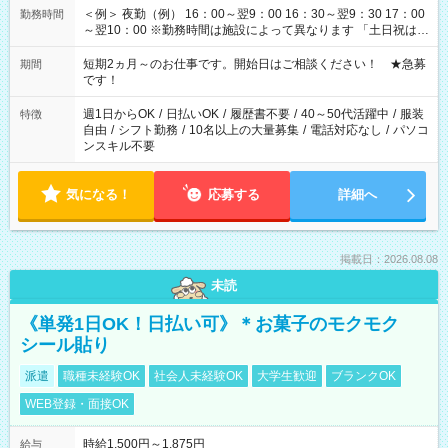
＜例＞ 夜勤（例） 16：00～翌9：00 16：30～翌9：30 17：00
勤務時間
～翌10：00 ※勤務時間は施設によって異なります 「土日祝は休
みたい」 「しっかり稼ぎたい」 「もう少し遅い時間から始めた
い」など ご希望にあったお仕事をご案内いたします。 ※未経験
短期2ヵ月～のお仕事です。開始日はご相談ください！ ★急募
期間
の方の場合は1～2ヶ月間は日中での仕事を経験いただき、 お
です！
仕事に慣れてからの夜勤になります。 ★家庭の都合でお休みが
必要な場合も遠慮なくご相談ください。
週1日からOK
/
日払いOK
/
履歴書不要
/
40～50代活躍中
/
服装
特徴
自由
/
シフト勤務
/
10名以上の大量募集
/
電話対応なし
/
パソコ
ンスキル不要
気になる！
応募する
詳細へ
掲載日：2026.08.08
未読
《単発1日OK！日払い可》＊お菓子のモクモク
シール貼り
派遣
職種未経験OK
社会人未経験OK
大学生歓迎
ブランクOK
WEB登録・面接OK
時給1,500円～1,875円
給与