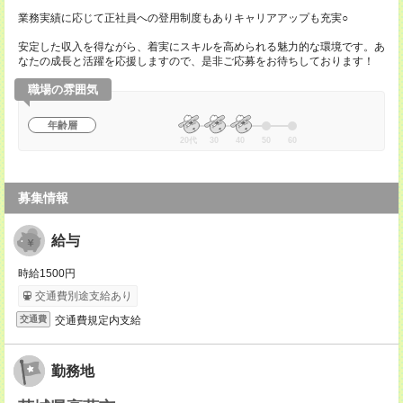
業務実績に応じて正社員への登用制度もありキャリアアップも充実○
安定した収入を得ながら、着実にスキルを高められる魅力的な環境です。あ
なたの成長と活躍を応援しますので、是非ご応募をお待ちしております！
職場の雰囲気
年齢層
20代
30
40
50
60
募集情報
給与
時給1500円
交通費別途支給あり
交通費規定内支給
交通費
勤務地