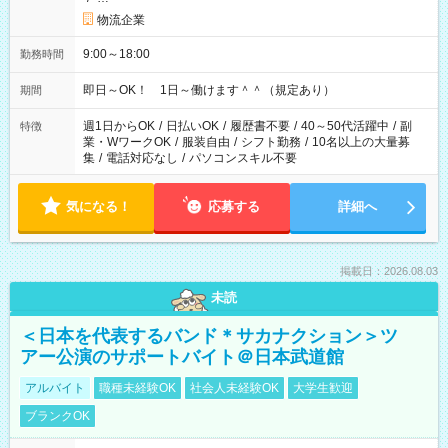
物流企業
9:00～18:00
勤務時間
即日～OK！ 1日～働けます＾＾（規定あり）
期間
週1日からOK
/
日払いOK
/
履歴書不要
/
40～50代活躍中
/
副
特徴
業・WワークOK
/
服装自由
/
シフト勤務
/
10名以上の大量募
集
/
電話対応なし
/
パソコンスキル不要
気になる！
応募する
詳細へ
掲載日：2026.08.03
未読
＜日本を代表するバンド＊サカナクション＞ツ
アー公演のサポートバイト＠日本武道館
アルバイト
職種未経験OK
社会人未経験OK
大学生歓迎
ブランクOK