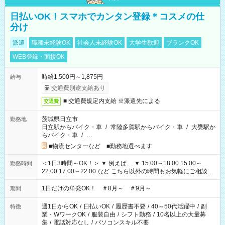
日払いOK！スマホでカンタン登録＊コスメの仕
分け
派遣
職種未経験OK
社会人未経験OK
大学生歓迎
ブランクOK
WEB登録・面接OK
時給1,500円～1,875円
給与
交通費別途支給あり
■ 交通費規定内支給 ※派遣先による
交通費
茨城県日立市
勤務地
日立駅からバイク・車
/
常陸多賀駅からバイク・車
/
大甕駅か
らバイク・車
/
…
■物流センターなど ■勤務地選べます
＜1日3時間～OK！＞ ▼ 例えば… ▼ 15:00～18:00 15:00～
勤務時間
22:00 17:00～22:00 など こちら以外の時間もお気軽にご相談く
ださい！
1日だけの単発OK！ ＃8月～ ＃9月～
期間
週1日からOK
/
日払いOK
/
履歴書不要
/
40～50代活躍中
/
副
特徴
業・WワークOK
/
服装自由
/
シフト勤務
/
10名以上の大量募
集
/
電話対応なし
/
パソコンスキル不要