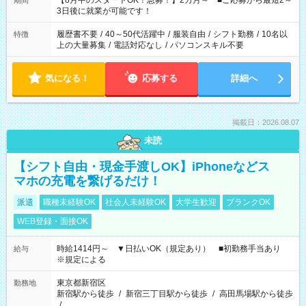
【8月中のスタートOK！急募！】2カ月～ ■ご応募から最短2～
期間
ね。 ※Wワーク希望の方へ 今ご覧のお仕事で希望する勤務時間
3日後に就業が可能です！
と、もう1つのお仕事の勤務時間。 合計で週40時間を超える場
合は応募できません。
履歴書不要
/
40～50代活躍中
/
服装自由
/
シフト勤務
/
10名以
特徴
上の大量募集
/
電話対応なし
/
パソコンスキル不要
気になる！
応募する
詳細へ
掲載日：2026.08.07
未読
【シフト自由・現金手渡しOK】iPhoneなどス
マホの充電を繋げるだけ！
派遣
職種未経験OK
社会人未経験OK
大学生歓迎
ブランクOK
WEB登録・面接OK
時給1414円～ ▼日払いOK（規定あり） ■初勤務手当あり
給与
※規定による
東京都新宿区
勤務地
新宿駅から徒歩
/
新宿三丁目駅から徒歩
/
高田馬場駅から徒歩
/
…