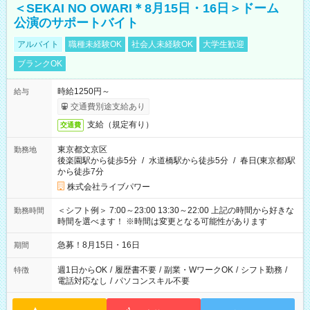
＜SEKAI NO OWARI＊8月15日・16日＞ドーム
公演のサポートバイト
アルバイト
職種未経験OK
社会人未経験OK
大学生歓迎
ブランクOK
時給1250円～
給与
交通費別途支給あり
支給（規定有り）
交通費
東京都文京区
勤務地
後楽園駅から徒歩5分
/
水道橋駅から徒歩5分
/
春日(東京都)駅
から徒歩7分
株式会社ライブパワー
＜シフト例＞ 7:00～23:00 13:30～22:00 上記の時間から好きな
勤務時間
時間を選べます！ ※時間は変更となる可能性があります
急募！8月15日・16日
期間
週1日からOK
/
履歴書不要
/
副業・WワークOK
/
シフト勤務
/
特徴
電話対応なし
/
パソコンスキル不要