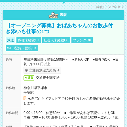
掲載日：2026.08.08
未読
【オープニング募集】おばあちゃんのお散歩付
き添いも仕事の1つ
派遣
職種未経験OK
社会人未経験OK
ブランクOK
WEB登録・面接OK
無資格未経験：時給1500円～ ■週払いOK ■扶養内OK ■日
給与
収1万2000円以上
交通費別途支給あり
交通費全額支給
交通費
神奈川県平塚市
勤務地
平塚駅
≪自宅からドアtoドアで30分以内！≫ご希望の勤務地を紹介
します。
9:00～18:00（休憩60分） ■ご希望があれば下記シフトもOK！
勤務時間
早番 7:00～16:00 遅番 10:00～19:00 夜勤 16:30～翌9:30 「家族
と休みを合わせたい」 「余裕を持って夕飯の準備がしたい」
「できれば残業はしたくない」 など、ご希望を教えてください