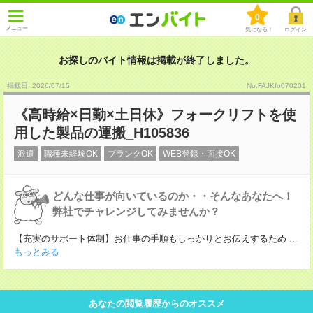
0
メニュー
気になる！
ログイン
お探しのバイト情報は掲載が終了しました。
掲載日 :2026
/
07
/
15
No.FAJKfo070201
《高時給×日勤×土日休》フォークリフトを使
用した製品の運搬_H105836
派遣
職種未経験OK
ブランクOK
WEB登録・面接OK
どんな仕事が向いているのか・・そんなあなたへ！
弊社でチャレンジしてみませんか？
【充実のサポート体制】お仕事の手順もしっかりとお伝えするため
...
もっとみる
あなたの閲覧履歴からのオススメ