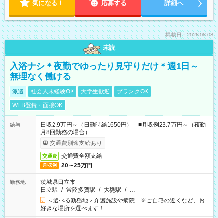
気になる！
応募する
詳細へ
掲載日：2026.08.08
未読
入浴ナシ＊夜勤でゆったり見守りだけ＊週1日～
無理なく働ける
派遣
社会人未経験OK
大学生歓迎
ブランクOK
WEB登録・面接OK
日収2.9万円～（日勤時給1650円） ■月収例23.7万円～（夜勤
給与
月8回勤務の場合）
交通費別途支給あり
交通費全額支給
交通費
20～25万円
月収例
茨城県日立市
勤務地
日立駅
/
常陸多賀駅
/
大甕駅
/
…
＜選べる勤務地＞介護施設や病院 ※ご自宅の近くなど、お
好きな場所を選べます！