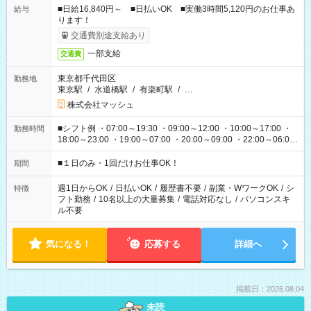
■日給16,840円～ ■日払いOK ■実働3時間5,120円のお仕事あ
給与
ります！
交通費別途支給あり
一部支給
交通費
東京都千代田区
勤務地
東京駅
/
水道橋駅
/
有楽町駅
/
…
株式会社マッシュ
■シフト例 ・07:00～19:30 ・09:00～12:00 ・10:00～17:00 ・
勤務時間
18:00～23:00 ・19:00～07:00 ・20:00～09:00 ・22:00～06:00
etc ★最短で3時間で5,120円のお仕事から 15時間で2万円近く稼
げるお仕事も！ ご希望のお時間に合わせてご紹介！ ※シフトは
■１日のみ・1回だけお仕事OK！
期間
現場によって異なります。 ※勿論、休憩時間はあるのでご安心
ください！
週1日からOK
/
日払いOK
/
履歴書不要
/
副業・WワークOK
/
シ
特徴
フト勤務
/
10名以上の大量募集
/
電話対応なし
/
パソコンスキ
ル不要
気になる！
応募する
詳細へ
掲載日：2026.08.04
未読