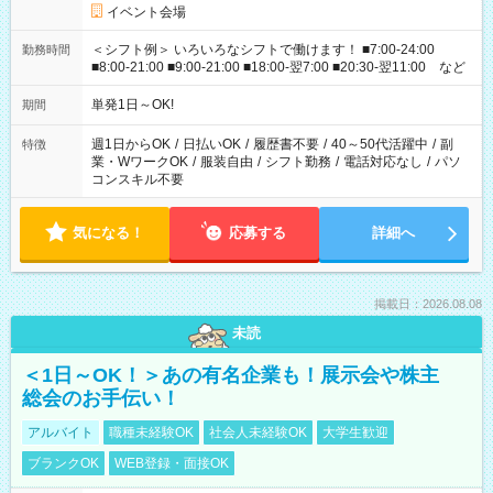
イベント会場
＜シフト例＞ いろいろなシフトで働けます！ ■7:00-24:00
勤務時間
■8:00-21:00 ■9:00-21:00 ■18:00-翌7:00 ■20:30-翌11:00 など
単発1日～OK!
期間
週1日からOK
/
日払いOK
/
履歴書不要
/
40～50代活躍中
/
副
特徴
業・WワークOK
/
服装自由
/
シフト勤務
/
電話対応なし
/
パソ
コンスキル不要
気になる！
応募する
詳細へ
掲載日：2026.08.08
未読
＜1日～OK！＞あの有名企業も！展示会や株主
総会のお手伝い！
アルバイト
職種未経験OK
社会人未経験OK
大学生歓迎
ブランクOK
WEB登録・面接OK