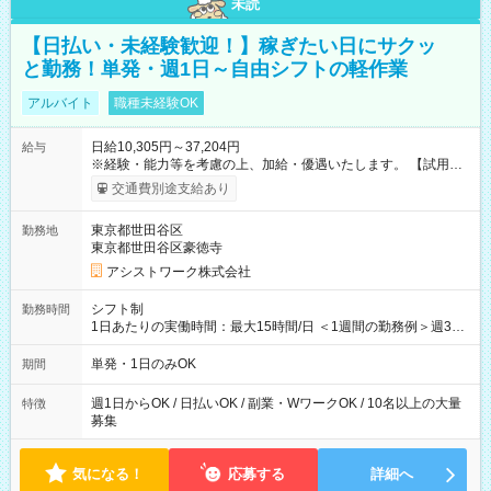
未読
【日払い・未経験歓迎！】稼ぎたい日にサクッ
と勤務！単発・週1日～自由シフトの軽作業
アルバイト
職種未経験OK
日給10,305円～37,204円
給与
※経験・能力等を考慮の上、加給・優遇いたします。 【試用期
間】試用期間なし
交通費別途支給あり
東京都世田谷区
勤務地
東京都世田谷区豪徳寺
アシストワーク株式会社
シフト制
勤務時間
1日あたりの実働時間：最大15時間/日 ＜1週間の勤務例＞週3回
勤務 勤務：月・水・金 休み：火・木・土・日 好きな時にお仕事
可能です！ ※1日あたりの最大実働時間は日勤、夜勤共に勤務し
単発・1日のみOK
期間
た時間になります。
週1日からOK / 日払いOK / 副業・WワークOK / 10名以上の大量
特徴
募集
気になる！
応募する
詳細へ