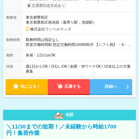
いOK！（規定あり） ┗働いたその日に現金GET♪ お仕事後はコ
交通費別途支給あり
ンビニATMから 日払い分を引き落とせます！ 【試用期間】試
用期間なし
東京都豊島区
勤務地
東京都豊島区南池袋（最寄り駅：池袋駅）
株式会社ワンベルウッズ
勤務時間は指定なし
勤務時間
変形労働時間制 想定労働時間160時間/月 【シフト例】 ・8：00
～21：00
単発・1日のみOK
期間
週1日からOK / 日払いOK / 副業・WワークOK / 10名以上の大量
特徴
募集
気になる！
応募する
詳細へ
未読
＼11/30までの短期！／未経験から時給1700
円！集荷作業