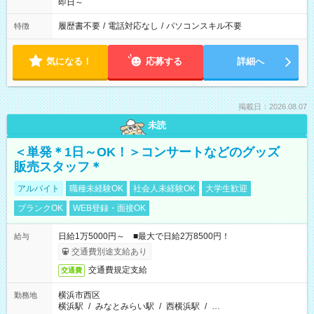
即日～
履歴書不要
/
電話対応なし
/
パソコンスキル不要
特徴
気になる！
応募する
詳細へ
掲載日：2026.08.07
未読
＜単発＊1日～OK！＞コンサートなどのグッズ
販売スタッフ＊
アルバイト
職種未経験OK
社会人未経験OK
大学生歓迎
ブランクOK
WEB登録・面接OK
日給1万5000円～ ■最大で日給2万8500円！
給与
交通費別途支給あり
交通費規定支給
交通費
横浜市西区
勤務地
横浜駅
/
みなとみらい駅
/
西横浜駅
/
…