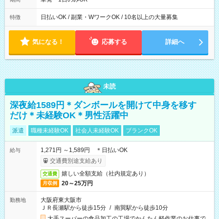
日払いOK / 副業・WワークOK / 10名以上の大量募集
特徴
気になる！
応募する
詳細へ
未読
深夜給1589円＊ダンボールを開けて中身を移す
だけ＊未経験OK＊男性活躍中
派遣
職種未経験OK
社会人未経験OK
ブランクOK
1,271円 ～1,589円 ＊日払いOK
給与
交通費別途支給あり
嬉しい全額支給（社内規定あり）
交通費
20～25万円
月収例
大阪府東大阪市
勤務地
ＪＲ長瀬駅から徒歩15分
/
南巽駅から徒歩10分
大手スーパーの食品加工の工場でかんたん軽作業のお仕事で