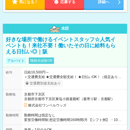
気になる！
応募する
詳細へ
未読
好きな場所で働けるイベントスタッフ☆人気イ
ベントも！来社不要！働いたその日に給料もら
える日払い◎｜阪
アルバイト
職種未経験OK
日給16,500円～
給与
＋交通費支給 ★交通費全額支給！ ★日払いOK！（規定あり） ┗
働いたその日に現金GET♪ お仕事後はコンビニATMから 日払
交通費別途支給あり
い分を引き落とせます！ 【試用期間】試用期間なし
京都市下京区
勤務地
京都府京都市下京区東塩小路釜殿町（最寄り駅：京都駅）
株式会社ワンベルウッズ
勤務時間は指定なし
勤務時間
変形労働時間制 想定労働時間160時間/月 【シフト例】 ・10：
00～20：00
単発・1日のみOK
期間