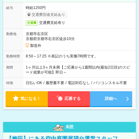
時給1250円
給与
交通費別途支給あり
交通費支給有り
交通費
京都市右京区
勤務地
京都府京都市右京区徒歩10分
製造外
8:50～17:25 ※表記のうち実働7時間です。
勤務時間
1ヶ月以上3ヶ月未満【ご応募から1週間以内(最短2日目)のスピ
期間
ード就業が可能】即日～
日払いOK
/
履歴書不要
/
電話対応なし
/
パソコンスキル不要
特徴
気になる！
応募する
詳細へ
未読
【梅田】にある空中庭園展望台運営スタッフ