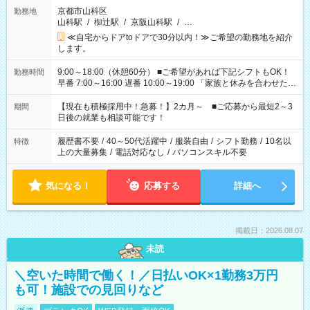
京都市山科区
勤務地
山科駅
/
椥辻駅
/
京阪山科駅
/
…
≪自宅からドアtoドアで30分以内！≫ご希望の勤務地を紹介
します。
9:00～18:00（休憩60分） ■ご希望があれば下記シフトもOK！
勤務時間
早番 7:00～16:00 遅番 10:00～19:00 「家族と休みを合わせた
い」 「余裕を持って夕飯の準備がしたい」 「できれば残業はし
たくない」 など、ご希望を教えてくださいね。 ※Wワーク希望
【現在も積極採用中！急募！】2カ月～ ■ご応募から最短2～3
期間
の方へ 今ご覧のお仕事で希望する勤務時間と、もう1つのお仕事
日後の就業も相談可能です！
の勤務時間。 合計で週40時間を超える場合は応募できません。
履歴書不要
/
40～50代活躍中
/
服装自由
/
シフト勤務
/
10名以
特徴
上の大量募集
/
電話対応なし
/
パソコンスキル不要
気になる！
応募する
詳細へ
掲載日：2026.08.07
未読
＼空いた時間で働く！／日払いOK×1勤務3万円
も可！施設での見回りなど