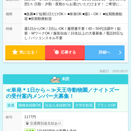
憩1ｈ 日勤・夕勤・夜勤からお選びいただけます！ ご希望に合
わせて働けるお仕事です(*^^*) 【その他選べる勤務時間】 8-17
時/9-17時/9-18時/10-18時/11-21時/18-22時/20-翌4時/21-翌5
■急募■ド短期1日だけOK☆ ■単発OK ■週1～OK！ ■短期勤務歓
期間
時/22-翌6時/0-翌8時 ご自身のご都合で選んで頂ける完全自由シ
迎 ■長期勤務歓迎
フト！
週1日からOK
/
日払いOK
/
履歴書不要
/
40～50代活躍中
/
副
特徴
業・WワークOK
/
服装自由
/
10名以上の大量募集
/
電話対応な
し
/
パソコンスキル不要
気になる！
応募する
詳細へ
掲載日：2026.08.07
未読
≪単発＊1日から～≫天王寺動物園／ナイトズー
の受付案内メンバー大募集！
派遣
職種未経験OK
社会人未経験OK
大学生歓迎
ブランクOK
1177円
給与
交通費別途支給あり