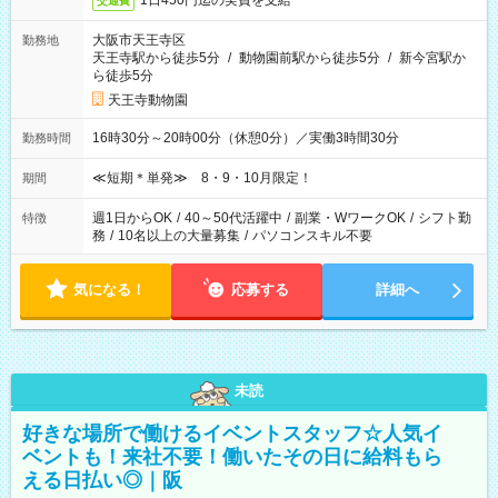
1日450円迄の実費を支給
交通費
大阪市天王寺区
勤務地
天王寺駅から徒歩5分
/
動物園前駅から徒歩5分
/
新今宮駅か
ら徒歩5分
天王寺動物園
16時30分～20時00分（休憩0分）／実働3時間30分
勤務時間
≪短期＊単発≫ 8・9・10月限定！
期間
週1日からOK
/
40～50代活躍中
/
副業・WワークOK
/
シフト勤
特徴
務
/
10名以上の大量募集
/
パソコンスキル不要
気になる！
応募する
詳細へ
未読
好きな場所で働けるイベントスタッフ☆人気イ
ベントも！来社不要！働いたその日に給料もら
える日払い◎｜阪