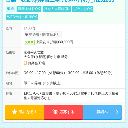
日勤・夜勤♪お弁当工場での盛り付け_H131835
派遣
職種未経験OK
社会人未経験OK
ブランクOK
WEB登録・面接OK
1400円
給与
交通費別途支給あり
上限あり(月額)30,000円
交通費
京都府久世郡
勤務地
大久保(京都府)駅から車15分
お弁当工場
➀8:00～17:00（休憩60分） ➁20:00～翌5:00（休憩60分）
勤務時間
即日～長期（3ヶ月以上）
期間
日払いOK
/
履歴書不要
/
40～50代活躍中
/
10名以上の大量募
特徴
集
/
電話対応なし
気になる！
応募する
詳細へ