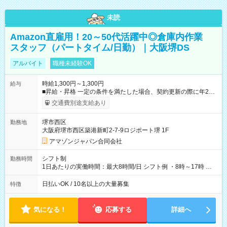
未読
Amazon直雇用！20～50代活躍中◎倉庫内作業
スタッフ（パートタイム/日勤）｜大阪堺DS
アルバイト
職種未経験OK
時給1,300円～1,300円
給与
■昇給・昇格 一定の条件を満たした場合、契約更新の際に年2回
まで昇給の機会があります。 ■正社員登用制度あり ※月末締/翌
交通費別途支給あり
月25日支払い ※時間外手当、別途支給 ※深夜割増賃金 (22:00～
翌5:00までは時給が25%UPします) ☆給与前払い制度有！
堺市西区
勤務地
☆Amazon直雇用で安定して働けます！ 【試用期間】試用期間
大阪府堺市西区築港新町2-7-9ロジポート堺 1F
あり 試用期間の長さ：1週間 雇用形態、給与は本採用時と同じ
です。
アマゾンジャパン合同会社
シフト制
勤務時間
1日あたりの実働時間：最大8時間/日 シフト例 ・8時～17時 ・
12時～21時
日払いOK / 10名以上の大量募集
特徴
気になる！
応募する
詳細へ