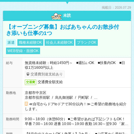
掲載日：2026.07.29
未読
【オープニング募集】おばあちゃんのお散歩付
き添いも仕事の1つ
派遣
職種未経験OK
社会人未経験OK
ブランクOK
WEB登録・面接OK
無資格未経験：時給1450円～ ■週払いOK ■扶養内OK ■日
給与
収1万1600円以上
交通費別途支給あり
交通費全額支給
交通費
京都市中京区
勤務地
京都市役所前駅
/
烏丸御池駅
/
円町駅
/
…
≪自宅からドアtoドアで30分以内！≫ご希望の勤務地を紹介
します。
9:00～18:00（休憩60分） ■ご希望があれば下記シフトもOK！
勤務時間
早番 7:00～16:00 遅番 10:00～19:00 夜勤 16:30～翌9:30 「家族
と休みを合わせたい」 「余裕を持って夕飯の準備がしたい」
「できれば残業はしたくない」 など、ご希望を教えてください