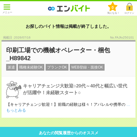
0
メニュー
気になる！
ログイン
お探しのバイト情報は掲載が終了しました。
掲載日 :2026
/
07
/
16
No.FAJfo250101
印刷工場での機械オペレーター・梱包
_H89842
派遣
職種未経験OK
ブランクOK
WEB登録・面接OK
キャリアチェンジ大歓迎○20代～40代と幅広い世代
が活躍中！未経験スタート○
【キャリアチェンジ歓迎！】前職の経験は様々！アパレルや携帯の
...
もっとみる
あなたの閲覧履歴からのオススメ