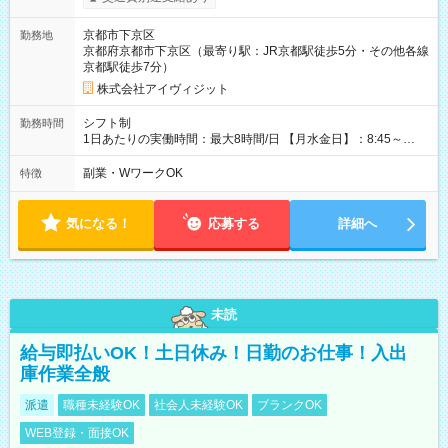
京都市下京区
勤務地
京都府京都市下京区（最寄り駅：JR京都駅徒歩5分・その他各線
京都駅徒歩7分）
株式会社アイヴィジット
シフト制
勤務時間
1日あたりの実働時間：最大8時間/日 【月水金日】：8:45～
16:30 【火木】：8:45～19:00 週3日～OK、シフト制 ※扶養内
勤務OK ※月1回～2回程度、日曜日出勤をお願いします。 ※時間
副業・WワークOK
特徴
内にて5時間～のシフト組み合わせ※固定シフトではございませ
ん。
気になる！
応募する
詳細へ
未読
給与即払いOK！土日休み！日勤のお仕事！入出
庫作業全般
派遣
職種未経験OK
社会人未経験OK
ブランクOK
WEB登録・面接OK