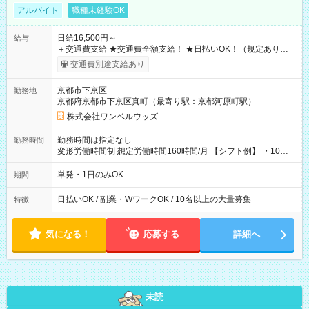
アルバイト
職種未経験OK
日給16,500円～
給与
＋交通費支給 ★交通費全額支給！ ★日払いOK！（規定あり） ┗
働いたその日に現金GET♪ お仕事後はコンビニATMから 日払
交通費別途支給あり
い分を引き落とせます！ 【試用期間】試用期間なし
京都市下京区
勤務地
京都府京都市下京区真町（最寄り駅：京都河原町駅）
株式会社ワンベルウッズ
勤務時間は指定なし
勤務時間
変形労働時間制 想定労働時間160時間/月 【シフト例】 ・10：
00～20：00
単発・1日のみOK
期間
日払いOK / 副業・WワークOK / 10名以上の大量募集
特徴
気になる！
応募する
詳細へ
未読