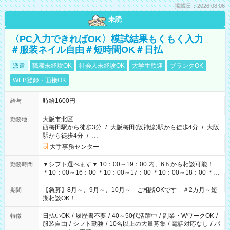
掲載日：2026.08.06
未読
〈PC入力できればOK〉模試結果もくもく入力
＃服装ネイル自由＃短時間OK＃日払
派遣
職種未経験OK
社会人未経験OK
大学生歓迎
ブランクOK
WEB登録・面接OK
時給1600円
給与
大阪市北区
勤務地
西梅田駅から徒歩3分
/
大阪梅田(阪神線)駅から徒歩4分
/
大阪
駅から徒歩4分
/
…
大手事務センター
▼シフト選べます▼ 10：00～19：00 内、6ｈから相談可能！
勤務時間
＊10：00～16：00 ＊10：00～17：00 ＊10：00～18：00 ＊
11：00～19：00 ＊12：00～19：00 ＊13：00～19：00
【急募】8月～、9月～、10月～ ご相談OKです ＃2カ月～短
期間
期相談OK！
日払いOK
/
履歴書不要
/
40～50代活躍中
/
副業・WワークOK
/
特徴
服装自由
/
シフト勤務
/
10名以上の大量募集
/
電話対応なし
/
パ