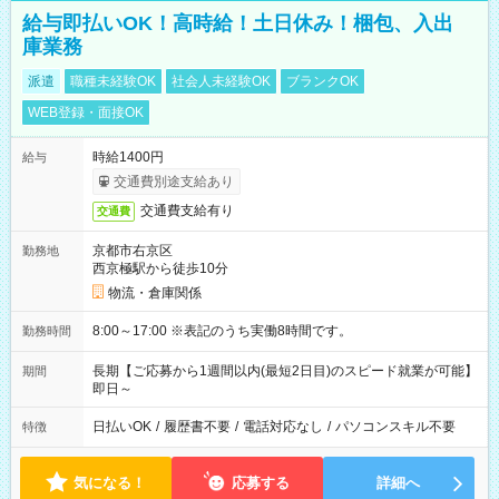
給与即払いOK！高時給！土日休み！梱包、入出
庫業務
派遣
職種未経験OK
社会人未経験OK
ブランクOK
WEB登録・面接OK
時給1400円
給与
交通費別途支給あり
交通費支給有り
交通費
京都市右京区
勤務地
西京極駅から徒歩10分
物流・倉庫関係
8:00～17:00 ※表記のうち実働8時間です。
勤務時間
長期【ご応募から1週間以内(最短2日目)のスピード就業が可能】
期間
即日～
日払いOK
/
履歴書不要
/
電話対応なし
/
パソコンスキル不要
特徴
気になる！
応募する
詳細へ