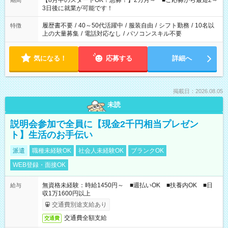
【8月中のスタートOK！急募！】2カ月～ ■ご応募から最短2～
期間
ね。 ※Wワーク希望の方へ 今ご覧のお仕事で希望する勤務時間
3日後に就業が可能です！
と、もう1つのお仕事の勤務時間。 合計で週40時間を超える場
合は応募できません。
履歴書不要
/
40～50代活躍中
/
服装自由
/
シフト勤務
/
10名以
特徴
上の大量募集
/
電話対応なし
/
パソコンスキル不要
気になる！
応募する
詳細へ
掲載日：2026.08.05
未読
説明会参加で全員に【現金2千円相当プレゼン
ト】生活のお手伝い
派遣
職種未経験OK
社会人未経験OK
ブランクOK
WEB登録・面接OK
無資格未経験：時給1450円～ ■週払いOK ■扶養内OK ■日
給与
収1万1600円以上
交通費別途支給あり
交通費全額支給
交通費