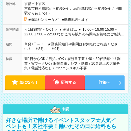
京都市中京区
勤務地
京都市役所前駅から徒歩5分
/
烏丸御池駅から徒歩5分
/
円町
駅から徒歩5分
/
…
■物流センターなど ■勤務地選べます
＜1日3時間～OK！＞ ▼ 例えば… ▼ 15:00～18:00 15:00～
勤務時間
22:00 17:00～22:00 など こちら以外の時間もお気軽にご相談く
ださい！
単発1日～！ ★勤務開始日や期間はお気軽にご相談くださ
期間
い！ ＃8月～ ＃9月～
週1日からOK
/
日払いOK
/
履歴書不要
/
40～50代活躍中
/
副
特徴
業・WワークOK
/
服装自由
/
シフト勤務
/
10名以上の大量募
集
/
電話対応なし
/
パソコンスキル不要
気になる！
応募する
詳細へ
未読
好きな場所で働けるイベントスタッフ☆人気イ
ベントも！来社不要！働いたその日に給料もら