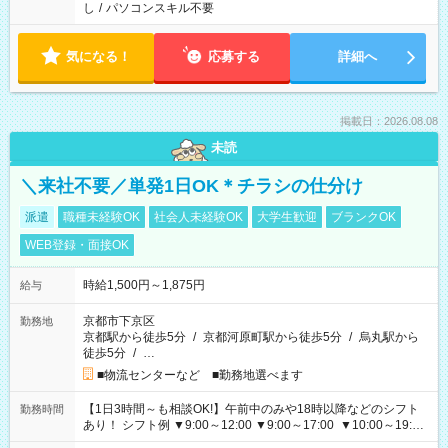
し
/
パソコンスキル不要
気になる！
応募する
詳細へ
掲載日：2026.08.08
未読
＼来社不要／単発1日OK＊チラシの仕分け
派遣
職種未経験OK
社会人未経験OK
大学生歓迎
ブランクOK
WEB登録・面接OK
時給1,500円～1,875円
給与
京都市下京区
勤務地
京都駅から徒歩5分
/
京都河原町駅から徒歩5分
/
烏丸駅から
徒歩5分
/
…
■物流センターなど ■勤務地選べます
【1日3時間～も相談OK!】午前中のみや18時以降などのシフト
勤務時間
あり！ シフト例 ▼9:00～12:00 ▼9:00～17:00 ▼10:00～19:00
▼18:00～21:00