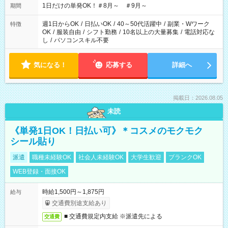
1日だけの単発OK！＃8月～ ＃9月～
期間
週1日からOK
/
日払いOK
/
40～50代活躍中
/
副業・Wワーク
特徴
OK
/
服装自由
/
シフト勤務
/
10名以上の大量募集
/
電話対応な
し
/
パソコンスキル不要
気になる！
応募する
詳細へ
掲載日：2026.08.05
未読
《単発1日OK！日払い可》＊コスメのモクモク
シール貼り
派遣
職種未経験OK
社会人未経験OK
大学生歓迎
ブランクOK
WEB登録・面接OK
時給1,500円～1,875円
給与
交通費別途支給あり
■ 交通費規定内支給 ※派遣先による
交通費