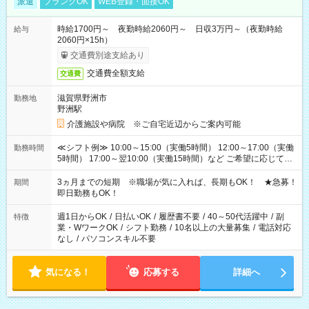
派遣
ブランクOK
WEB登録・面接OK
時給1700円～ 夜勤時給2060円～ 日収3万円～（夜勤時給
給与
2060円×15h）
交通費別途支給あり
交通費全額支給
交通費
滋賀県野洲市
勤務地
野洲駅
介護施設や病院 ※ご自宅近辺からご案内可能
≪シフト例≫ 10:00～15:00（実働5時間） 12:00～17:00（実働
勤務時間
5時間） 17:00～翌10:00（実働15時間）など ご希望に応じて、
働く時間は調整できます！ お気軽に担当へ相談ください！
3ヵ月までの短期 ※職場が気に入れば、長期もOK！ ★急募！
期間
即日勤務もOK！
週1日からOK
/
日払いOK
/
履歴書不要
/
40～50代活躍中
/
副
特徴
業・WワークOK
/
シフト勤務
/
10名以上の大量募集
/
電話対応
なし
/
パソコンスキル不要
気になる！
応募する
詳細へ