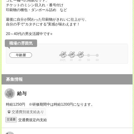
コピー機への用紙セット、
チケットのミシン目入れ・番号付け
印刷物の梱包・ダンボール詰め など
最後に自分が関わった印刷物がきれいに仕上がり、
自分の手で“カタチにする”実感が味わえます！
20～40代の男女活躍中です○
職場の雰囲気
年齢層
20代
30
40
50
60
募集情報
給与
時給1250円 ※研修期間中は時給1200円になります。
交通費別途支給あり
交通費規定内支給
交通費