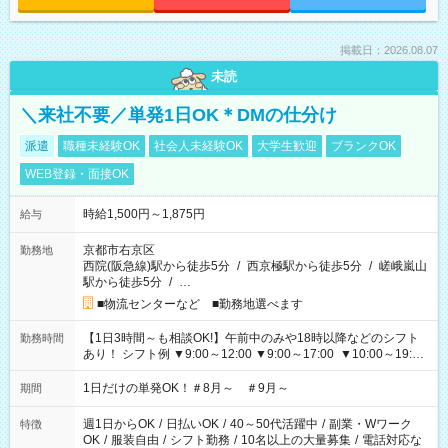
掲載日：2026.08.07
未読
＼来社不要／単発1日OK＊DMの仕分け
派遣
職種未経験OK
社会人未経験OK
大学生歓迎
ブランクOK
WEB登録・面接OK
時給1,500円～1,875円
給与
京都市右京区
勤務地
西院(阪急線)駅から徒歩5分
/
西京極駅から徒歩5分
/
嵯峨嵐山
駅から徒歩5分
/
…
■物流センターなど ■勤務地選べます
【1日3時間～も相談OK!】午前中のみや18時以降などのシフト
勤務時間
あり！ シフト例 ▼9:00～12:00 ▼9:00～17:00 ▼10:00～19:00
▼18:00～21:00
1日だけの単発OK！＃8月～ ＃9月～
期間
週1日からOK
/
日払いOK
/
40～50代活躍中
/
副業・Wワーク
特徴
OK
/
服装自由
/
シフト勤務
/
10名以上の大量募集
/
電話対応な