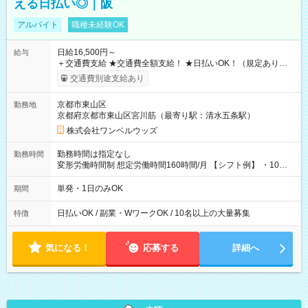
える日払い◎｜阪
アルバイト
職種未経験OK
日給16,500円～
給与
＋交通費支給 ★交通費全額支給！ ★日払いOK！（規定あり） ┗
働いたその日に現金GET♪ お仕事後はコンビニATMから 日払
交通費別途支給あり
い分を引き落とせます！ 【試用期間】試用期間なし
京都市東山区
勤務地
京都府京都市東山区宮川筋（最寄り駅：清水五条駅）
株式会社ワンベルウッズ
勤務時間は指定なし
勤務時間
変形労働時間制 想定労働時間160時間/月 【シフト例】 ・10：
00～20：00
単発・1日のみOK
期間
日払いOK / 副業・WワークOK / 10名以上の大量募集
特徴
気になる！
応募する
詳細へ