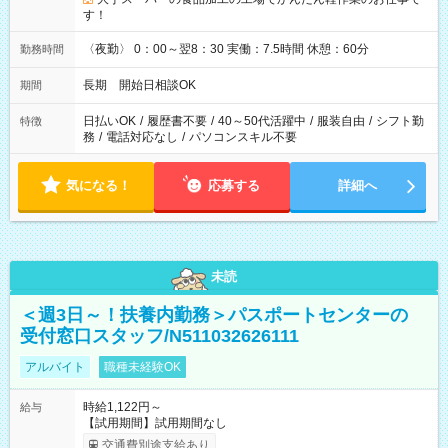
す！
〈夜勤〉 0：00～翌8：30 実働：7.5時間 休憩：60分
勤務時間
長期 開始日相談OK
期間
日払いOK
/
履歴書不要
/
40～50代活躍中
/
服装自由
/
シフト勤
特徴
務
/
電話対応なし
/
パソコンスキル不要
気になる！
応募する
詳細へ
未読
＜週3日～！扶養内勤務＞パスポートセンターの
受付窓口スタッフ/N511032626111
アルバイト
職種未経験OK
時給1,122円～
給与
【試用期間】試用期間なし
交通費別途支給あり