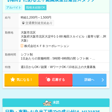
アルバイト
職種未経験OK
時給1,200円～1,500円
給与
交通費別途支給あり
大阪市北区
勤務地
大阪府大阪市北区大淀中1-1-88 梅田スカイビル（最寄り駅：JR
大阪）
株式会社ＫＦＢコーポレーション
シフト制
勤務時間
1日あたりの実働時間：5時間~8時間の間 シフト例 ・
9:30~18:00 実働7.5時間 ・9:30~14:30 実働5時間 ・
16:00~21:30 実働5.5時間
週1日からOK / 副業・WワークOK / 10名以上の大量募集
特徴
気になる！
応募する
詳細へ
未読