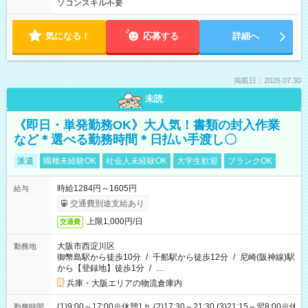
ソコンスキル不要
気になる！
応募する
詳細へ
掲載日：2026.07.30
未読
《即日・単発勤務OK》大人気！書類の封入作業
など＊選べる勤務時間＊日払い手渡し〇
派遣
職種未経験OK
社会人未経験OK
大学生歓迎
ブランクOK
時給1284円～1605円
給与
交通費別途支給あり
上限1,000円/日
交通費
大阪市西淀川区
勤務地
御幣島駅から徒歩10分
/
千船駅から徒歩12分
/
尼崎(阪神線)駅
から【登録地】徒歩1分
/
…
兵庫・大阪エリアの物流倉庫内
(1)9:00～17:00※休憩1ｈ (2)17:30～21:30 (3)21:15～翌8:00※休
勤務時間