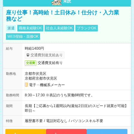
未読
座り仕事！高時給！土日休み！仕分け・入力業
務など
派遣
職種未経験OK
社会人未経験OK
ブランクOK
WEB登録・面接OK
時給1400円
給与
交通費別途支給あり
交通費支給有り
交通費
京都市伏見区
勤務地
京都府京都市伏見区
電子・機械系メーカー
8:30～17:30 ※表記のうち実働8時間です。
勤務時間
長期【ご応募から1週間以内(最短2日目)のスピード就業が可能】
期間
即日～
履歴書不要
/
電話対応なし
/
パソコンスキル不要
特徴