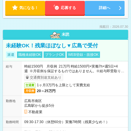
気になる！
応募する
詳細へ
掲載日：2026.07.30
未読
未経験OK！残業ほぼなし▼広島で受付
派遣
職種未経験OK
ブランクOK
WEB登録・面接OK
時給1500円 月収例 21万円 時給1500円×実働7h×週5日×4
給与
週 ※月収例を保証するものではありません。※給与即受取りサ
ービス利用可（利用条件有）
交通費別途支給あり
1ヶ月3万円を上限として実費支給
交通費
20～25万円
月収例
広島市南区
勤務地
広島駅から徒歩5分
不動産業
09:30-17:30（休憩60分）実働7時間（残業少なめ！）
勤務時間