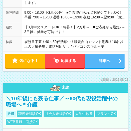
します。
9:00～18:00（休憩60分） ■ご希望があれば下記シフトもOK！
勤務時間
早番 7:00～16:00 遅番 10:00～19:00 夜勤 16:30～翌9:30 「家族
と休みを合わせたい」 「余裕を持って夕飯の準備がしたい」
「できれば残業はしたくない」 など、ご希望を教えてください
【8月中のスタートOK！急募！】2カ月～ ■ご応募から最短2～
期間
ね。 ※Wワーク希望の方へ 今ご覧のお仕事で希望する勤務時間
3日後に就業が可能です！
と、もう1つのお仕事の勤務時間。 合計で週40時間を超える場
合は応募できません。
履歴書不要
/
40～50代活躍中
/
服装自由
/
シフト勤務
/
10名以
特徴
上の大量募集
/
電話対応なし
/
パソコンスキル不要
気になる！
応募する
詳細へ
掲載日：2026.08.03
未読
＼10年後にも残る仕事／～60代も現役活躍中の
職場へ＊介護
派遣
職種未経験OK
社会人未経験OK
大学生歓迎
ブランクOK
WEB登録・面接OK