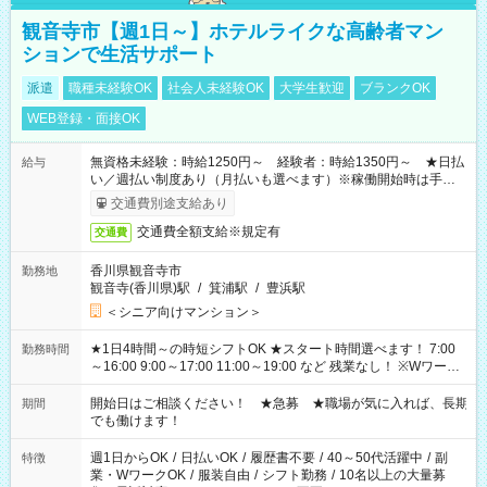
観音寺市【週1日～】ホテルライクな高齢者マン
ションで生活サポート
派遣
職種未経験OK
社会人未経験OK
大学生歓迎
ブランクOK
WEB登録・面接OK
無資格未経験：時給1250円～ 経験者：時給1350円～ ★日払
給与
い／週払い制度あり（月払いも選べます）※稼働開始時は手続き
完了次第のお支払いとなります。
交通費別途支給あり
交通費全額支給※規定有
交通費
香川県観音寺市
勤務地
観音寺(香川県)駅
/
箕浦駅
/
豊浜駅
＜シニア向けマンション＞
★1日4時間～の時短シフトOK ★スタート時間選べます！ 7:00
勤務時間
～16:00 9:00～17:00 11:00～19:00 など 残業なし！ ※Wワーク
の場合、他のお仕事と合わせ週40時間超の就業はご案内できま
せん ※法令に基づき、週20時間以上勤務は社会保険への加入対
開始日はご相談ください！ ★急募 ★職場が気に入れば、長期
期間
象となります ※労働者派遣法（日雇い派遣の原則禁止）によ
でも働けます！
り、短時間・短期間の就業はご案内が難しい場合があります
週1日からOK
/
日払いOK
/
履歴書不要
/
40～50代活躍中
/
副
特徴
業・WワークOK
/
服装自由
/
シフト勤務
/
10名以上の大量募