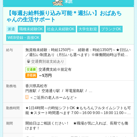
未読
【毎週お給料振り込み可能＊週払い】おばあち
ゃんの生活サポート
派遣
職種未経験OK
社会人未経験OK
大学生歓迎
ブランクOK
WEB登録・面接OK
無資格未経験：時給1250円～ 経験者：時給1350円～★日払い
給与
／週払い制度あり（月払いも選べます）※稼働開始時は手続き完
了次第のお支払いとなります。
交通費別途支給あり
交通費支給※規定有
交通費
～5万円
月収例
香川県高松市
勤務地
円座駅
/
空港通り駅
/
琴電屋島駅
/
…
＜ご近所の老人ホームなど＞
★1日4時間～の時短シフトOK ★もちろんフルタイムシフトも可
勤務時間
能 ★スタート時間選べます 7:00～16:00 9:00～18:00 11:00～
20:00 など 残業なし！ ※Wワークの場合、他のお仕事と合わせ
週40時間超の就業はご案内できません ※法令に基づき、週20時
開始日はご相談ください！ ★職場が気に入れば、長期でも働
期間
間以上勤務は社会保険への加入対象となります ※労働者派遣法
けます！
（日雇い派遣の原則禁止）により、短時間・短期間の就業はご