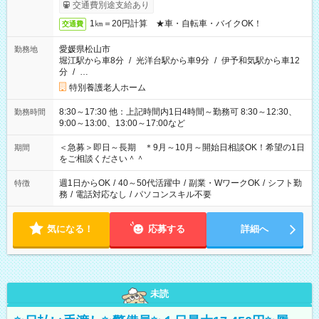
交通費別途支給あり
1㎞＝20円計算 ★車・自転車・バイクOK！
交通費
愛媛県松山市
勤務地
堀江駅から車8分
/
光洋台駅から車9分
/
伊予和気駅から車12
分
/
…
特別養護老人ホーム
8:30～17:30 他：上記時間内1日4時間～勤務可 8:30～12:30、
勤務時間
9:00～13:00、13:00～17:00など
＜急募＞即日～長期 ＊9月～10月～開始日相談OK！希望の1日
期間
をご相談ください＾＾
週1日からOK
/
40～50代活躍中
/
副業・WワークOK
/
シフト勤
特徴
務
/
電話対応なし
/
パソコンスキル不要
気になる！
応募する
詳細へ
未読