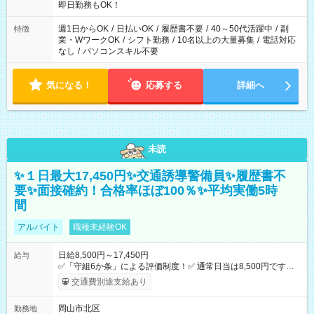
即日勤務もOK！
週1日からOK
/
日払いOK
/
履歴書不要
/
40～50代活躍中
/
副
特徴
業・WワークOK
/
シフト勤務
/
10名以上の大量募集
/
電話対応
なし
/
パソコンスキル不要
気になる！
応募する
詳細へ
未読
✨１日最大17,450円✨交通誘導警備員✨履歴書不
要✨面接確約！合格率ほぼ100％✨平均実働5時
間
アルバイト
職種未経験OK
日給8,500円～17,450円
給与
✅「守組6か条」による評価制度！✅ 通常日当は8,500円ですが
上記評価制度により「S級隊員」と認定されれば10,000円の日当
交通費別途支給あり
を支給します。 (1)上記勤務者が交通2級資格者の場合10,000円
+1500円＝11,500円 (2)上記現場が深夜の場合 11,500×1.25＝
岡山市北区
勤務地
14,375円 (3)上記現場が日祝深夜の場合 17,250円 (4)上記勤務