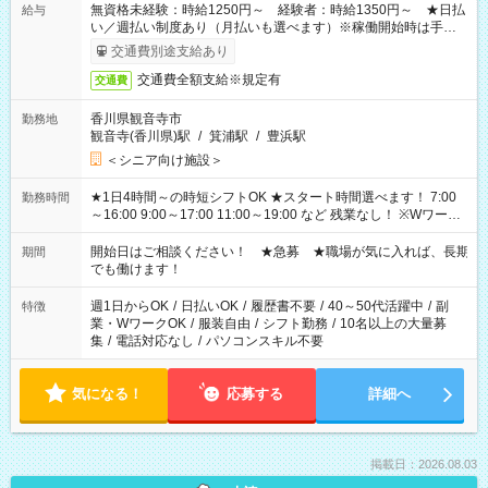
無資格未経験：時給1250円～ 経験者：時給1350円～ ★日払
給与
い／週払い制度あり（月払いも選べます）※稼働開始時は手続き
完了次第のお支払いとなります。
交通費別途支給あり
交通費全額支給※規定有
交通費
香川県観音寺市
勤務地
観音寺(香川県)駅
/
箕浦駅
/
豊浜駅
＜シニア向け施設＞
★1日4時間～の時短シフトOK ★スタート時間選べます！ 7:00
勤務時間
～16:00 9:00～17:00 11:00～19:00 など 残業なし！ ※Wワーク
の場合、他のお仕事と合わせ週40時間超の就業はご案内できま
せん ※法令に基づき、週20時間以上勤務は社会保険への加入対
開始日はご相談ください！ ★急募 ★職場が気に入れば、長期
期間
象となります ※労働者派遣法（日雇い派遣の原則禁止）によ
でも働けます！
り、短時間・短期間の就業はご案内が難しい場合があります
週1日からOK
/
日払いOK
/
履歴書不要
/
40～50代活躍中
/
副
特徴
業・WワークOK
/
服装自由
/
シフト勤務
/
10名以上の大量募
集
/
電話対応なし
/
パソコンスキル不要
気になる！
応募する
詳細へ
掲載日：2026.08.03