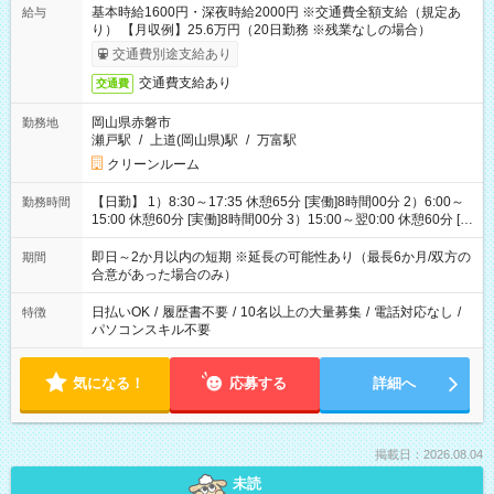
基本時給1600円・深夜時給2000円 ※交通費全額支給（規定あ
給与
り） 【月収例】25.6万円（20日勤務 ※残業なしの場合）
交通費別途支給あり
交通費支給あり
交通費
岡山県赤磐市
勤務地
瀬戸駅
/
上道(岡山県)駅
/
万富駅
クリーンルーム
【日勤】 1）8:30～17:35 休憩65分 [実働]8時間00分 2）6:00～
勤務時間
15:00 休憩60分 [実働]8時間00分 3）15:00～翌0:00 休憩60分 [実
働]8時間00分
即日～2か月以内の短期 ※延長の可能性あり（最長6か月/双方の
期間
合意があった場合のみ）
日払いOK
/
履歴書不要
/
10名以上の大量募集
/
電話対応なし
/
特徴
パソコンスキル不要
気になる！
応募する
詳細へ
掲載日：2026.08.04
未読