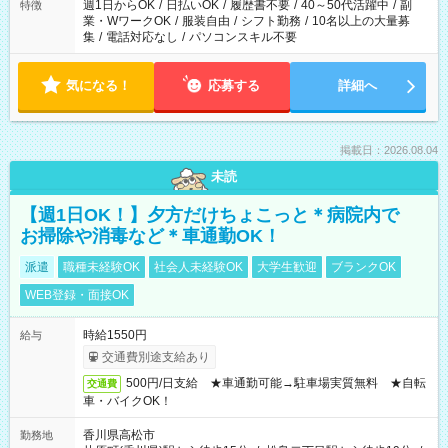
案内が難しい場合があります
週1日からOK
/
日払いOK
/
履歴書不要
/
40～50代活躍中
/
副
特徴
業・WワークOK
/
服装自由
/
シフト勤務
/
10名以上の大量募
集
/
電話対応なし
/
パソコンスキル不要
気になる！
応募する
詳細へ
掲載日：2026.08.04
未読
【週1日OK！】夕方だけちょこっと＊病院内で
お掃除や消毒など＊車通勤OK！
派遣
職種未経験OK
社会人未経験OK
大学生歓迎
ブランクOK
WEB登録・面接OK
時給1550円
給与
交通費別途支給あり
500円/日支給 ★車通勤可能→駐車場実質無料 ★自転
交通費
車・バイクOK！
香川県高松市
勤務地