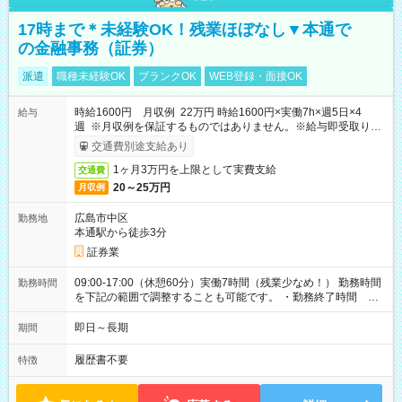
17時まで＊未経験OK！残業ほぼなし▼本通で
の金融事務（証券）
派遣
職種未経験OK
ブランクOK
WEB登録・面接OK
時給1600円 月収例 22万円 時給1600円×実働7h×週5日×4
給与
週 ※月収例を保証するものではありません。※給与即受取りサ
ービス利用可（利用条件有）
交通費別途支給あり
1ヶ月3万円を上限として実費支給
交通費
20～25万円
月収例
広島市中区
勤務地
本通駅から徒歩3分
証券業
09:00-17:00（休憩60分）実働7時間（残業少なめ！） 勤務時間
勤務時間
を下記の範囲で調整することも可能です。 ・勤務終了時間
15:30～17:00 ・実働 05:30～07:00
即日～長期
期間
履歴書不要
特徴