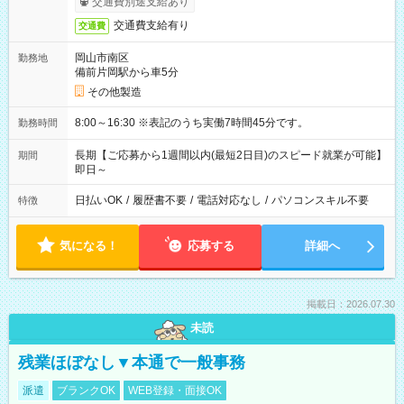
交通費別途支給あり
交通費支給有り
交通費
岡山市南区
勤務地
備前片岡駅から車5分
その他製造
8:00～16:30 ※表記のうち実働7時間45分です。
勤務時間
長期【ご応募から1週間以内(最短2日目)のスピード就業が可能】
期間
即日～
日払いOK
/
履歴書不要
/
電話対応なし
/
パソコンスキル不要
特徴
気になる！
応募する
詳細へ
掲載日：2026.07.30
未読
残業ほぼなし▼本通で一般事務
派遣
ブランクOK
WEB登録・面接OK