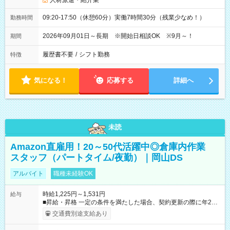
人材派遣・紹介業
09:20-17:50（休憩60分）実働7時間30分（残業少なめ！）
勤務時間
2026年09月01日～長期 ※開始日相談OK ※9月～！
期間
履歴書不要
/
シフト勤務
特徴
気になる！
応募する
詳細へ
未読
Amazon直雇用！20～50代活躍中◎倉庫内作業
スタッフ（パートタイム/夜勤）｜岡山DS
アルバイト
職種未経験OK
時給1,225円～1,531円
給与
■昇給・昇格 一定の条件を満たした場合、契約更新の際に年2回
まで昇給の機会があります。 ■正社員登用制度あり ※月末締/翌
交通費別途支給あり
月25日支払い ※時間外手当、別途支給 ※深夜割増賃金 (22:00～
翌5:00までは時給が25%UPします) ☆給与前払い制度有！