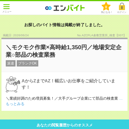
0
メニュー
気になる！
ログイン
お探しのバイト情報は掲載が終了しました。
掲載日 :2026
/
06
/
24
No.AZCPLA倉敷営業所_検査【007】
＼モクモク作業×高時給1,350円／地場安定企
業○部品の検査業務
派遣
ブランクOK
AからZまでAZ！幅広いお仕事をご紹介していま
す！
＼業績好調のため増員募集！／大手グループ企業にて部品の検査業
...
もっとみる
あなたの閲覧履歴からのオススメ