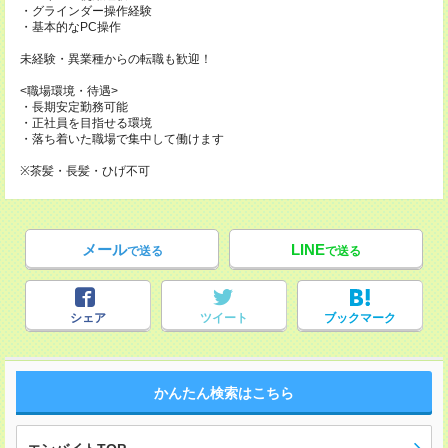
・グラインダー操作経験
・基本的なPC操作
未経験・異業種からの転職も歓迎！
<職場環境・待遇>
・長期安定勤務可能
・正社員を目指せる環境
・落ち着いた職場で集中して働けます
※茶髪・長髪・ひげ不可
メール
LINE
で送る
で送る
シェア
ツイート
ブックマーク
かんたん検索はこちら