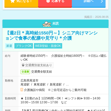
気になる！
応募する
詳細へ
掲載日：2026.08.05
未読
【週2日＊高時給1550円～】シニア向けマンシ
ョンで食事の配膳や見守り＊介護
派遣
ブランクOK
WEB登録・面接OK
経験者時給1550円～ 介護福祉士時給1600円～ ※日払い/週払
給与
いOK
交通費別途支給あり
交通費全額支給
交通費
広島県尾道市
勤務地
尾道駅
/
東尾道駅
/
新尾道駅
/
…
介護施設や病院 ※ご自宅近辺からご案内可能
★【日勤のみ】1日5時間～OK！ ≪シフト例≫ 9:00～14:00
勤務時間
10:00～15:00 12:00～17:00 など
【急募】即日勤務OK！中旬～など開始日相談可 ★まずはお試
期間