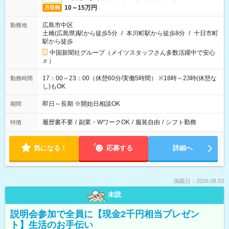
10～15万円
月収例
広島市中区
勤務地
土橋(広島県)駅から徒歩5分
/
本川町駅から徒歩8分
/
十日市町
駅から徒歩
中国新聞社グループ（メイツスタッフさん多数活躍中で安心
♬）
17：00～23：00（休憩60分/実働5時間） ※18時～23時(休憩な
勤務時間
し)もOK
即日～長期 ※開始日相談OK
期間
履歴書不要
/
副業・WワークOK
/
服装自由
/
シフト勤務
特徴
気になる！
応募する
詳細へ
掲載日：2026.08.03
未読
説明会参加で全員に【現金2千円相当プレゼン
ト】生活のお手伝い