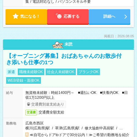
集
/
電話対応なし
/
パソコンスキル不要
気になる！
応募する
詳細へ
掲載日：2026.08.05
未読
【オープニング募集】おばあちゃんのお散歩付
き添いも仕事の1つ
派遣
職種未経験OK
社会人未経験OK
ブランクOK
WEB登録・面接OK
無資格未経験：時給1400円～ ■週払いOK ■扶養内OK ■日
給与
収1万1200円以上
交通費別途支給あり
交通費全額支給
交通費
広島市西区
勤務地
横川(広島県)駅
/
草津(広島県)駅
/
修大協創中高前駅
/
…
≪自宅からドアtoドアで30分以内！≫ご希望の勤務地を紹介