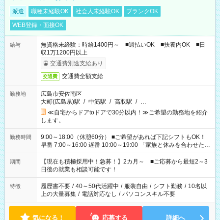
派遣
職種未経験OK
社会人未経験OK
ブランクOK
WEB登録・面接OK
無資格未経験：時給1400円～ ■週払いOK ■扶養内OK ■日
給与
収1万1200円以上
交通費別途支給あり
交通費全額支給
交通費
広島市安佐南区
勤務地
大町(広島県)駅
/
中筋駅
/
高取駅
/
…
≪自宅からドアtoドアで30分以内！≫ご希望の勤務地を紹介
します。
9:00～18:00（休憩60分） ■ご希望があれば下記シフトもOK！
勤務時間
早番 7:00～16:00 遅番 10:00～19:00 「家族と休みを合わせた
い」 「余裕を持って夕飯の準備がしたい」 「できれば残業はし
たくない」 など、ご希望を教えてくださいね。 ※Wワーク希望
【現在も積極採用中！急募！】2カ月～ ■ご応募から最短2～3
期間
の方へ 今ご覧のお仕事で希望する勤務時間と、もう1つのお仕事
日後の就業も相談可能です！
の勤務時間。 合計で週40時間を超える場合は応募できません。
履歴書不要
/
40～50代活躍中
/
服装自由
/
シフト勤務
/
10名以
特徴
上の大量募集
/
電話対応なし
/
パソコンスキル不要
気になる！
応募する
詳細へ