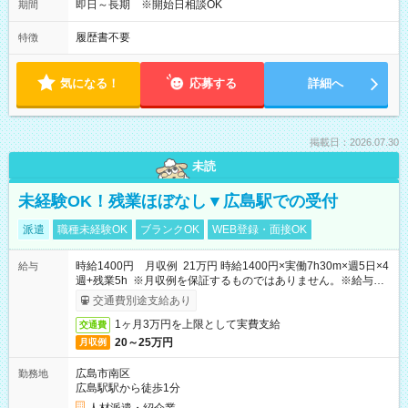
即日～長期 ※開始日相談OK
期間
履歴書不要
特徴
気になる！
応募する
詳細へ
掲載日：2026.07.30
未読
未経験OK！残業ほぼなし▼広島駅での受付
派遣
職種未経験OK
ブランクOK
WEB登録・面接OK
時給1400円 月収例 21万円 時給1400円×実働7h30m×週5日×4
給与
週+残業5h ※月収例を保証するものではありません。※給与即
受取りサービス利用可（利用条件有）
交通費別途支給あり
1ヶ月3万円を上限として実費支給
交通費
20～25万円
月収例
広島市南区
勤務地
広島駅駅から徒歩1分