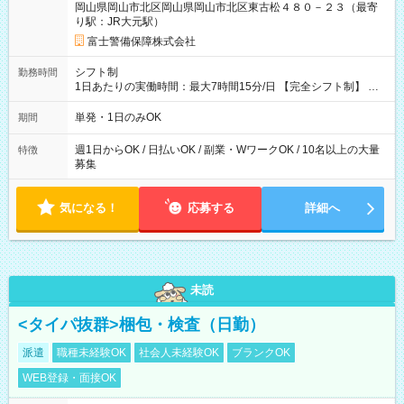
岡山県岡山市北区岡山県岡山市北区東古松４８０－２３（最寄
者が現場までの運転者の場合17,250+200円＝17,450円 -----------
り駅：JR大元駅）
------------------------------- *最高日当額 17,450円* （実働時間5
時間の場合、時給3,490円） ------------------------------------------ よ
富士警備保障株式会社
り上位の資格取得やリーダー手当を取得すると ”さらに”加算さ
れます！ ※日当支給時振込手数料等は一切ありません。 【試用
シフト制
勤務時間
期間】試用期間なし
1日あたりの実働時間：最大7時間15分/日 【完全シフト制】 例
(1) 8：00~17:00（休憩１h） 例(2) 13:00~16:00（早上がりでも
全額支給！） 例(3) 21:00~5:00（夜勤なら日当1.25倍！！）
単発・1日のみOK
期間
週1日からOK / 日払いOK / 副業・WワークOK / 10名以上の大量
特徴
募集
気になる！
応募する
詳細へ
未読
<タイパ抜群>梱包・検査（日勤）
派遣
職種未経験OK
社会人未経験OK
ブランクOK
WEB登録・面接OK