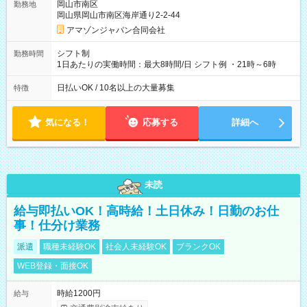
岡山市南区
勤務地
☆Amazon直雇用で安定して働けます！ 【試用期間】試用期間
岡山県岡山市南区海岸通り2-2-44
あり 試用期間の長さ：1週間 雇用形態、給与は本採用時と同じ
です。
アマゾンジャパン合同会社
シフト制
勤務時間
1日あたりの実働時間：最大8時間/日 シフト例 ・21時～6時
日払いOK / 10名以上の大量募集
特徴
気になる！
応募する
詳細へ
未読
給与即払いOK！高時給！土日休み！日勤のお仕
事！仕分け業務
派遣
職種未経験OK
社会人未経験OK
ブランクOK
WEB登録・面接OK
時給1200円
給与