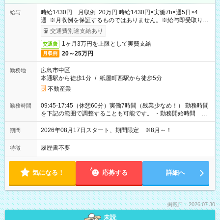
時給1430円 月収例 20万円 時給1430円×実働7h×週5日×4
給与
週 ※月収例を保証するものではありません。※給与即受取りサ
ービス利用可（利用条件有）
交通費別途支給あり
1ヶ月3万円を上限として実費支給
交通費
20～25万円
月収例
広島市中区
勤務地
本通駅から徒歩1分
/
紙屋町西駅から徒歩5分
不動産業
09:45-17:45（休憩60分）実働7時間（残業少なめ！） 勤務時間
勤務時間
を下記の範囲で調整することも可能です。 ・勤務開始時間
09:45～12:30 ・勤務終了時間 15:45～18:30 ・実働 05:00～
07:45
2026年08月17日スタート、期間限定 ※8月～！
期間
履歴書不要
特徴
気になる！
応募する
詳細へ
掲載日：2026.07.30
未読