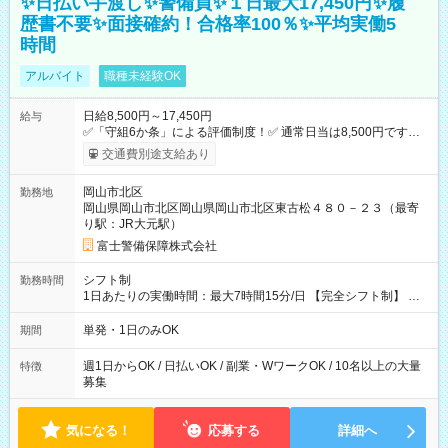
✨日払い手渡し✨警備員✨１日最大17,450円✨履
歴書不要✨面接確約！合格率100％✨平均実働5
時間
アルバイト
職種未経験OK
日給8,500円～17,450円
給与
✅「守組6か条」による評価制度！✅ 通常日当は8,500円ですが
上記評価制度により「S級隊員」と認定されれば10,000円の日当
交通費別途支給あり
を支給します。 (1)上記勤務者が交通2級資格者の場合10,000円
+1500円＝11,500円 (2)上記現場が深夜の場合 11,500×1.25＝
岡山市北区
勤務地
14,375円 (3)上記現場が日祝深夜の場合 17,250円 (4)上記勤務
岡山県岡山市北区岡山県岡山市北区東古松４８０－２３（最寄
者が現場までの運転者の場合17,250+200円＝17,450円 -----------
り駅：JR大元駅）
------------------------------- *最高日当額 17,450円* ---------------------
--------------------- より上位の資格取得やリーダー手当を取得する
富士警備保障株式会社
と ”さらに”加算されます！ ※日当支給時振込手数料等は一切あ
りません。 【試用期間】試用期間なし
シフト制
勤務時間
1日あたりの実働時間：最大7時間15分/日 【完全シフト制】 例
(1) 8：00~17:00（休憩１h） 例(2) 13:00~16:00（早上がりでも
全額支給！） 例(3) 21:00~5:00（夜勤なら日当1.25倍！！）
単発・1日のみOK
期間
週1日からOK / 日払いOK / 副業・WワークOK / 10名以上の大量
特徴
募集
気になる！
応募する
詳細へ