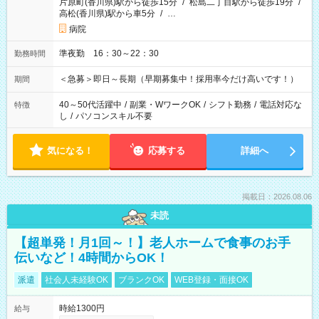
片原町(香川県)駅から徒歩15分
/
松島二丁目駅から徒歩19分
/
高松(香川県)駅から車5分
/
…
病院
準夜勤 16：30～22：30
勤務時間
＜急募＞即日～長期（早期募集中！採用率今だけ高いです！）
期間
40～50代活躍中
/
副業・WワークOK
/
シフト勤務
/
電話対応な
特徴
し
/
パソコンスキル不要
気になる！
応募する
詳細へ
掲載日：2026.08.06
未読
【超単発！月1回～！】老人ホームで食事のお手
伝いなど！4時間からOK！
派遣
社会人未経験OK
ブランクOK
WEB登録・面接OK
時給1300円
給与