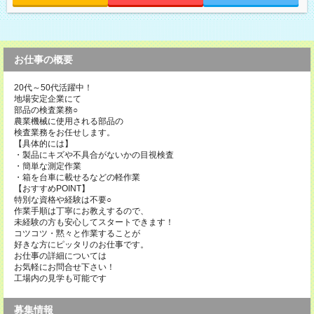
お仕事の概要
20代～50代活躍中！
地場安定企業にて
部品の検査業務○
農業機械に使用される部品の
検査業務をお任せします。
【具体的には】
・製品にキズや不具合がないかの目視検査
・簡単な測定作業
・箱を台車に載せるなどの軽作業
【おすすめPOINT】
特別な資格や経験は不要○
作業手順は丁寧にお教えするので、
未経験の方も安心してスタートできます！
コツコツ・黙々と作業することが
好きな方にピッタリのお仕事です。
お仕事の詳細については
お気軽にお問合せ下さい！
工場内の見学も可能です
募集情報