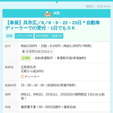
掲載日：2026.08.04
未読
【単発】呉市広／8／8・9・22・23日＊自動車
ディーラーでの受付・1日でもＯＫ
派遣
ブランクOK
WEB登録・面接OK
時給1300円 ・日額：9,100円（時給1,300円×7時間）
給与
交通費別途支給あり
・自転車通勤可 ・車通勤可(駐車場無料)
交通費
広島県呉市
勤務地
広駅から徒歩9分
ディーラー
10：00～18：00（休憩60分/実働7時間）
勤務時間
8/8(土)、8/9(日)、22日(土)、23日(日)の期間限定 1日のみも歓
期間
迎！
履歴書不要
/
40～50代活躍中
/
服装自由
特徴