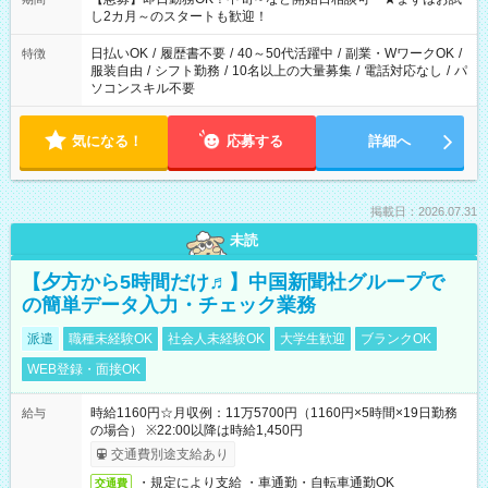
し2カ月～のスタートも歓迎！
日払いOK
/
履歴書不要
/
40～50代活躍中
/
副業・WワークOK
/
特徴
服装自由
/
シフト勤務
/
10名以上の大量募集
/
電話対応なし
/
パ
ソコンスキル不要
気になる！
応募する
詳細へ
掲載日：2026.07.31
未読
【夕方から5時間だけ♬】中国新聞社グループで
の簡単データ入力・チェック業務
派遣
職種未経験OK
社会人未経験OK
大学生歓迎
ブランクOK
WEB登録・面接OK
時給1160円☆月収例：11万5700円（1160円×5時間×19日勤務
給与
の場合） ※22:00以降は時給1,450円
交通費別途支給あり
・規定により支給 ・車通勤・自転車通勤OK
交通費