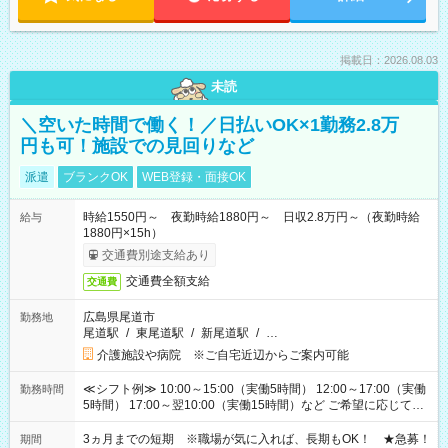
掲載日：2026.08.03
未読
＼空いた時間で働く！／日払いOK×1勤務2.8万
円も可！施設での見回りなど
派遣
ブランクOK
WEB登録・面接OK
時給1550円～ 夜勤時給1880円～ 日収2.8万円～（夜勤時給
給与
1880円×15h）
交通費別途支給あり
交通費全額支給
交通費
広島県尾道市
勤務地
尾道駅
/
東尾道駅
/
新尾道駅
/
…
介護施設や病院 ※ご自宅近辺からご案内可能
≪シフト例≫ 10:00～15:00（実働5時間） 12:00～17:00（実働
勤務時間
5時間） 17:00～翌10:00（実働15時間）など ご希望に応じて、
働く時間は調整できます！ お気軽に担当へ相談ください！
3ヵ月までの短期 ※職場が気に入れば、長期もOK！ ★急募！
期間