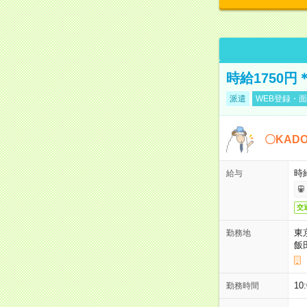
時給1750
派遣
WEB登録・面
〇KAD
時給
給与
交
東
勤務地
飯
10
勤務時間