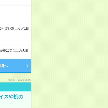
2：00～翌7:00 …など1日
勤務
/
10名以上の大量
細へ
掲載日：2026.08.05
イスや机の