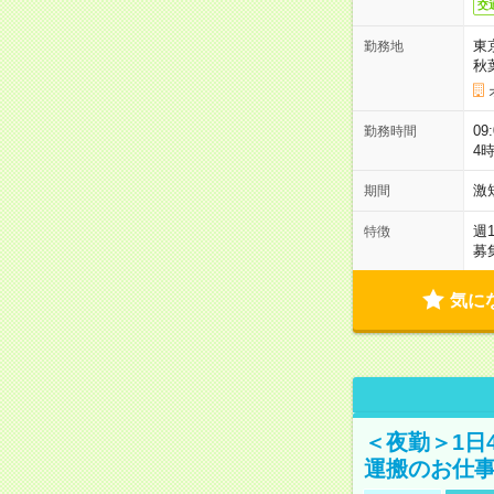
交
東
勤務地
秋
09
勤務時間
4
激
期間
週
特徴
募
気に
＜夜勤＞1日
運搬のお仕