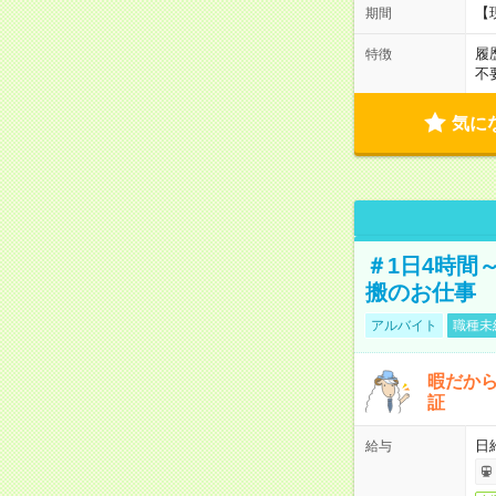
【
期間
履
特徴
不
気に
＃1日4時間
搬のお仕事
アルバイト
職種未
暇だか
証
日
給与