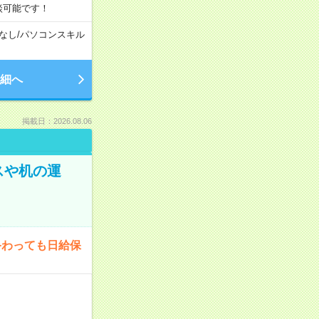
談可能です！
なし
/
パソコンスキル
細へ
掲載日：2026.08.06
スや机の運
終わっても日給保