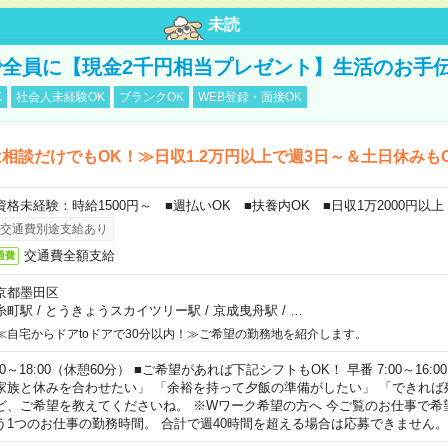
未読
全員に【現金2千円相当プレゼント】生活のお手
K
社会人未経験OK
ブランクOK
WEB登録・面接OK
相談だけでもOK！≫日収1.2万円以上で週3日～＆土日休みも
資格未経験：時給1500円～ ■週払いOK ■扶養内OK ■日収1万2000円以上
交通費別途支給あり
交通費全額支給
通費
京都墨田区
糸町駅
/
とうきょうスカイツリー駅
/
京成曳舟駅
/
…
≪自宅からドアtoドアで30分以内！≫ご希望の勤務地を紹介します。
00～18:00（休憩60分） ■ご希望があれば下記シフトもOK！ 早番 7:00～16:00 遅
家族と休みを合わせたい」 「余裕を持って夕飯の準備がしたい」 「できれば
ど、ご希望を教えてくださいね。 ※Wワーク希望の方へ 今ご覧のお仕事で希
う1つのお仕事の勤務時間。 合計で週40時間を超える場合は応募できません。