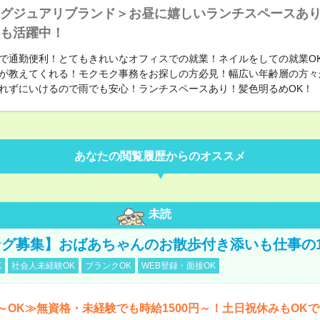
グジュアリブランド＞お昼に嬉しいランチスペースあ
も活躍中！
で通勤便利！とてもきれいなオフィスでの就業！ネイルをしての就業O
が教えてくれる！モクモク事務をお探しの方必見！幅広い年齢層の方々
れずにいけるので雨でも安心！ランチスペースあり！髪色明るめOK！
あなたの閲覧履歴からのオススメ
未読
グ募集】おばあちゃんのお散歩付き添いも仕事の
K
社会人未経験OK
ブランクOK
WEB登録・面接OK
～OK≫無資格・未経験でも時給1500円～！土日祝休みもOK