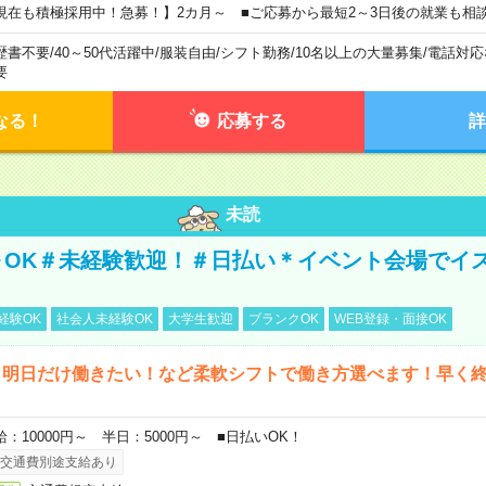
現在も積極採用中！急募！】2カ月～ ■ご応募から最短2～3日後の就業も相
歴書不要
/
40～50代活躍中
/
服装自由
/
シフト勤務
/
10名以上の大量募集
/
電話対応
要
なる！
応募する
詳
未読
～OK＃未経験歓迎！＃日払い＊イベント会場でイ
経験OK
社会人未経験OK
大学生歓迎
ブランクOK
WEB登録・面接OK
ら明日だけ働きたい！など柔軟シフトで働き方選べます！早く
給：10000円～ 半日：5000円～ ■日払いOK！
交通費別途支給あり