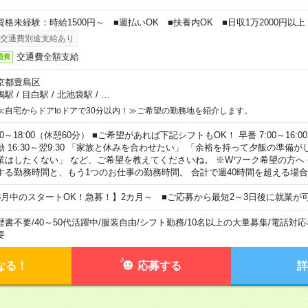
資格未経験：時給1500円～ ■週払いOK ■扶養内OK ■日収1万2000円以上
交通費別途支給あり
交通費全額支給
通費
京都豊島区
鴨駅
/
目白駅
/
北池袋駅
/
…
≪自宅からドアtoドアで30分以内！≫ご希望の勤務地を紹介します。
00～18:00（休憩60分） ■ご希望があれば下記シフトもOK！ 早番 7:00～16:00 遅
勤 16:30～翌9:30 「家族と休みを合わせたい」 「余裕を持って夕飯の準備
業はしたくない」 など、ご希望を教えてくださいね。 ※Wワーク希望の方へ
する勤務時間と、もう1つのお仕事の勤務時間。 合計で週40時間を超える場
8月中のスタートOK！急募！】2カ月～ ■ご応募から最短2～3日後に就業が
歴書不要
/
40～50代活躍中
/
服装自由
/
シフト勤務
/
10名以上の大量募集
/
電話対応
要
なる！
応募する
詳