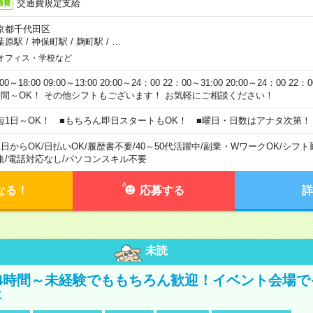
交通費規定支給
通費
京都千代田区
葉原駅
/
神保町駅
/
麹町駅
/
…
オフィス・学校など
:00～18:00 09:00～13:00 20:00～24：00 22：00～31:00 20:00～24：00 2
時間～OK！ その他シフトもございます！ お気軽にご相談ください！
短1日～OK！ ■もちろん即日スタートもOK！ ■曜日・日数はアナタ次第！
1日からOK
/
日払いOK
/
履歴書不要
/
40～50代活躍中
/
副業・WワークOK
/
シフト
集
/
電話対応なし
/
パソコンスキル不要
なる！
応募する
詳
未読
4時間～未経験でももちろん歓迎！イベント会場で
事