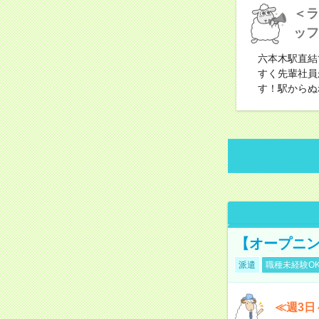
＜ラ
ッフ
六本木駅直結
すく先輩社員
す！駅からぬ
【オープニン
派遣
職種未経験O
≪週3日