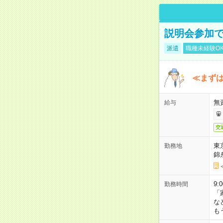
説明会参加で
派遣
職種未経験O
≪まずは
無
給与
交
東
勤務地
錦
9:
勤務時間
「
な
も