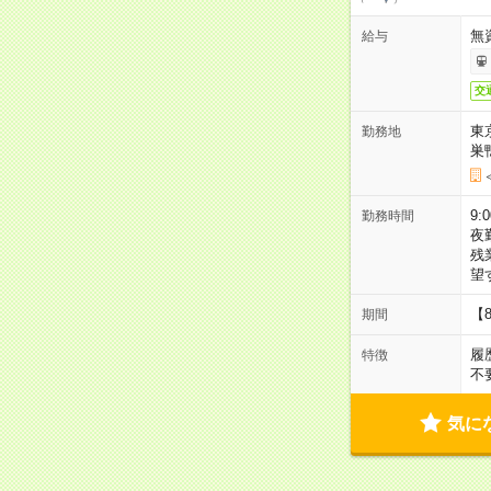
無
給与
交
東
勤務地
巣
9:
勤務時間
夜
残
望
【
期間
履
特徴
不
気に