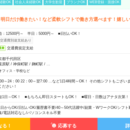
経験OK
社会人未経験OK
大学生歓迎
ブランクOK
WEB登録・面接OK
ら明日だけ働きたい！など柔軟シフトで働き方選べます！嬉し
給：12500円～ 半日：5000円～ ■日払いOK！
交通費別途支給あり
交通費規定支給
通費
京都千代田区
葉原駅
/
神保町駅
/
麹町駅
/
…
オフィス・学校など
0:00～24：00 22：00～翌7:00 …など1日4時間～OK！ その他シフトもござ
ください！
短1日～OK！ ■もちろん即日スタートもOK！ ■曜日・日数はアナタ次第！
1日からOK
/
日払いOK
/
履歴書不要
/
40～50代活躍中
/
副業・WワークOK
/
シフト
集
/
電話対応なし
/
パソコンスキル不要
なる！
応募する
詳