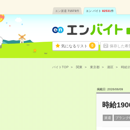
エン派遣
71573
件
エン バイト
82531
件
0
気になるリスト
保存した希
バイトTOP
関東
東京都
港区
時給1
掲載日 :
2026
/
06
/
09
時給19
派遣
ブランク