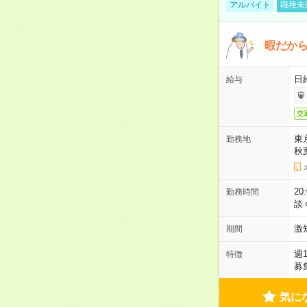
アルバイト
職種未
暇だか
日
給与
交
東
勤務地
秋
2
勤務時間
談
激
期間
週
特徴
募
気に