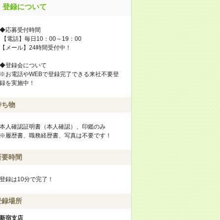
登録について
◆応募受付時間
【電話】毎日10：00～19：00
【メール】24時間受付中！
◆登録会について
※お電話やWEBで登録完了できる来社不要登
録を実施中！
持ち物
本人確認証明書（本人確認）、印鑑のみ
※履歴書、職務経歴書、写真は不要です！
所要時間
登録は10分で完了！
登録場所
新宿支店