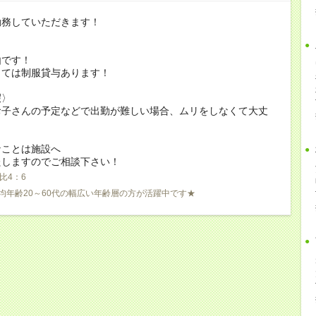
勤務していただきます！
由です！
っては制服貸与あります！
暇〉
お子さんの予定などで出勤が難しい場合、ムリをしなくて大丈
なことは施設へ
たしますのでご相談下さい！
比4：6
均年齢20～60代の幅広い年齢層の方が活躍中です★