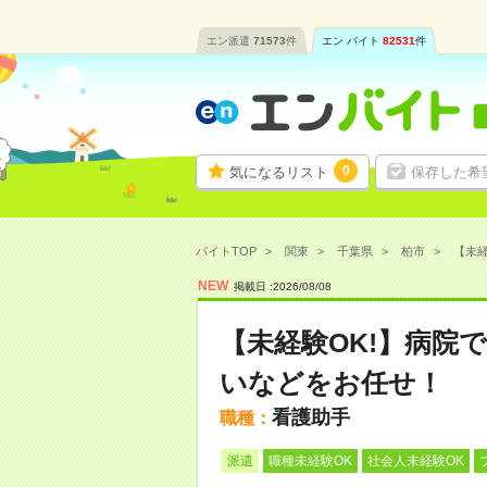
エン派遣
71573
件
エン バイト
82531
件
0
気になるリスト
保存した希
バイトTOP
関東
千葉県
柏市
【未経
NEW
掲載日 :
2026
/
08
/
08
【未経験OK!】病院
いなどをお任せ！
看護助手
職種：
派遣
職種未経験OK
社会人未経験OK