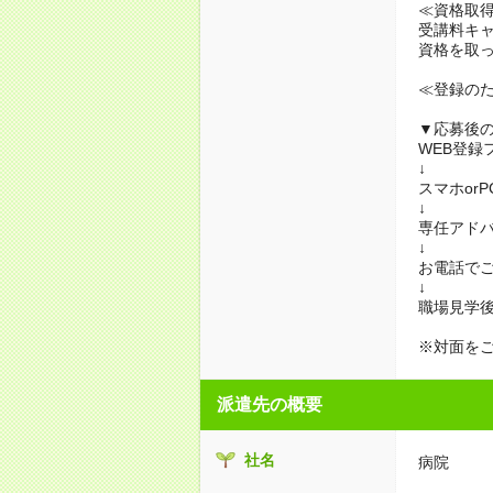
≪資格取
受講料キ
資格を取
≪登録の
▼応募後
WEB登録
↓
スマホor
↓
専任アド
↓
お電話で
↓
職場見学
※対面を
派遣先の概要
社名
病院