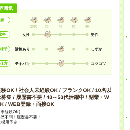
雰囲気
層
20代
30
40
50
60
比率
女性
男性
様子
活気あり
しずか
仕方
テキパキ
コツコツ
OK / 社会人未経験OK / ブランクOK / 10名以
集 / 履歴書不要 / 40～50代活躍中 / 副業・W
K / WEB登録・面接OK
未経験OK】
学歴不問！履歴書不要！
上採用予定