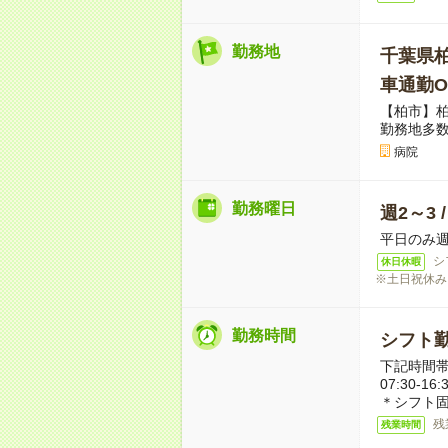
勤務地
千葉県
車通勤O
【柏市】
勤務地多
病院
勤務曜日
週2～3 
平日のみ週
シ
休日休暇
※土日祝休み
勤務時間
シフト勤
下記時間帯
07:30-16:
＊シフト固
残
残業時間