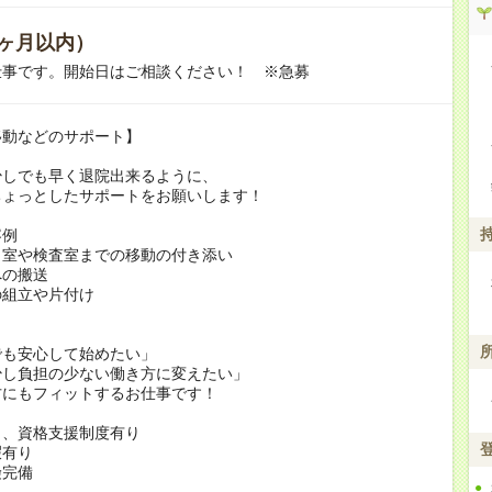
ヶ月以内）
仕事です。開始日はご相談ください！ ※急募
移動などのサポート】
少しでも早く退院出来るように、
ちょっとしたサポートをお願いします！
容例
リ室や検査室までの移動の付き添い
への搬送
の組立や片付け
でも安心して始めたい」
少し負担の少ない働き方に変えたい」
方にもフィットするお仕事です！
当、資格支援制度有り
暇有り
険完備