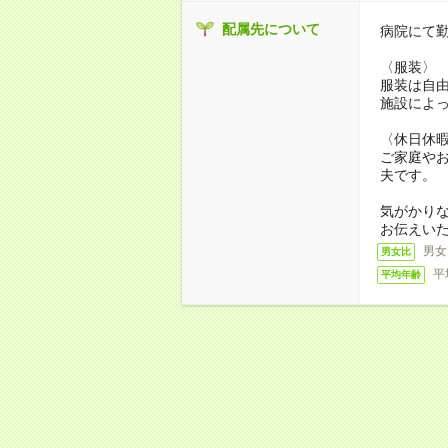
配属先について
病院にて
〈服装〉
服装は自
施設によ
〈休日休
ご家庭や
夫です。
気がかり
お伝えい
男女
男女比
平
平均年齢