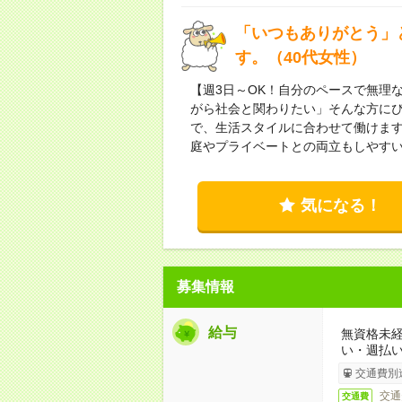
「いつもありがとう」
す。（40代女性）
【週3日～OK！自分のペースで無理
がら社会と関わりたい」そんな方にぴ
で、生活スタイルに合わせて働けま
庭やプライベートとの両立もしやす
気になる！
募集情報
給与
無資格未経
い・週払い
交通費別
交通
交通費