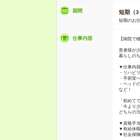
期間
短期（3
短期のお
仕事内容
【病院で
患者様が
暮らしの
▼仕事内
・リハビ
・手術室
・ベッド
など！
「初めて
「今より
どちらの
▼資格手
▼有給休
▼社会保