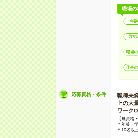
職場の
年齢
男女
職場の
仕事の
応募資格・条件
職種未経験
上の大量募
ワークO
【無資格・
＊年齢・
＊10名以