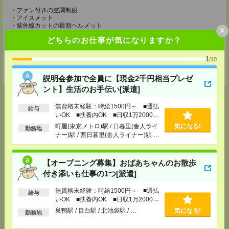
・ファン付きの空調制服
・アイスメット
・紫外線カットの最新ヘルメット
×
・冷却ジェルシート
どちらのお仕事が気になりますか？
・塩分タブレット
・完全防水リュック
・軽量安全靴
1
/10
・靴下3足
・ドリンク手当（200円/1勤務につき）
説明会参加で全員に【現金2千円相当プレゼ
ント】生活のお手伝い[派遣]
無資格未経験：時給1500円～ ■週払
給与
いOK ■扶養内OK ■日収1万2000円
以上
応募ページへ
町屋(東京メトロ)駅 / 日暮里(舎人ライ
気になる!
勤務地
ナー)駅 / 西日暮里(舎人ライナー)駅 /
…
【オープニング募集】おばあちゃんのお散歩
気になる！
付き添いも仕事の1つ[派遣]
無資格未経験：時給1500円～ ■週払
給与
メール
LINE
で送る
で送る
いOK ■扶養内OK ■日収1万2000円
以上
巣鴨駅 / 目白駅 / 北池袋駅 / …
気になる!
勤務地