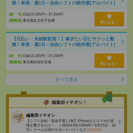
務！単発・週1日～自由シフトの軽作業[アルバイト]
[給 与]
日給10,305円～37,204円
[勤務地]
東京都足立区千住東
気になる！
【日払い・未経験歓迎！】稼ぎたい日にサクッと勤
務！単発・週1日～自由シフトの軽作業[アルバイト]
[給 与]
日給10,305円～37,204円
[勤務地]
東京都渋谷区笹塚
気になる！
すべて見る
編集部イチオシ
【シフト自由・現金手渡しOK】iPhoneなどスマホの充
電を繋げるだけ！、＜SEKAI NO OWARI＊8月15日・16
日＞ドーム公演のサポートバイトなど
(8/10UP!)