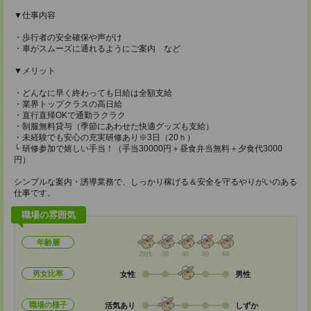
▼仕事内容
・歩行者の安全確保や声がけ
・車がスムーズに通れるようにご案内 など
▼メリット
・どんなに早く終わっても日給は全額支給
・業界トップクラスの高日給
・直行直帰OKで通勤ラクラク
・制服無料貸与（季節にあわせた快適グッズも支給）
・未経験でも安心の充実研修あり※3日（20ｈ）
└ 研修参加で嬉しい手当！（手当30000円＋昼食弁当無料＋夕食代3000
円）
シンプルな案内・誘導業務で、しっかり稼げる＆安全を守るやりがいのある
仕事です。
職場の雰囲気
年齢層
20代
30
40
50
60
男女比率
女性
男性
職場の様子
活気あり
しずか