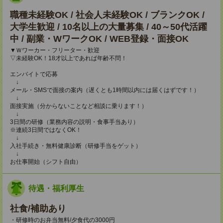
職種未経験OK / 社会人未経験OK / ブランクOK /
大学生歓迎 / 10名以上の大量募集 / 40～50代活躍
中 / 副業・WワークOK / WEB登録・面接OK
▼Ｗワーカー・フリーター・歓迎
▽未経験OK！18才以上であれば年齢不問！
エンバイトで応募
↓
メール・SMSで面接の案内（遅くとも1時間以内には届くはずです！）
↓
面接実施（分からないことなど相談に乗ります！）
↓
3日間の研修（業務内容の説明・食事手当あり）
※連続3日間ではなくOK！
↓
入社手続き・無料健康診断（研修手当をゲット）
↓
お仕事開始（シフト自由）
待遇・福利厚生
社食/補助あり
・研修時のお弁当無料/夕食代の3000円