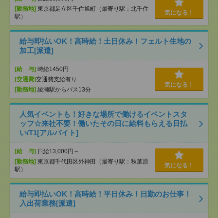
[勤務地]
東京都足立区千住旭町（最寄り駅：北千住
気になる！
駅）
給与即払いOK！高時給！土日休み！フェルト生地の
加工[派遣]
[給 与]
時給1450円
[交通費]
交通費支給有り
気になる！
[勤務地]
綾瀬駅からバス13分
人気イベントも！好きな場所で働けるイベントスタ
ッフ☆来社不要！働いたその日に給料もらえる日払
い/T1[アルバイト]
[給 与]
日給13,000円～
[勤務地]
東京都千代田区外神田（最寄り駅：秋葉原
気になる！
駅）
給与即払いOK！高時給！平日休み！日勤のお仕事！
入出荷業務[派遣]