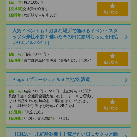
[給 与]
時給1600円
[交通費]
交通費支給有り
気になる！
[勤務地]
六町駅から徒歩16分
人気イベントも！好きな場所で働けるイベントスタ
ッフ☆来社不要！働いたその日に給料もらえる日払
い/T1[アルバイト]
[給 与]
日給13,000円～
[勤務地]
東京都豊島区南池袋（最寄り駅：池袋駅）
気になる！
Plage（プラージュ）ルミネ池袋[派遣]
[給 与]
時給1500円～1550円 上記給与＋時間外
勤務手当＋交通費全額支給いたします ※ご経験に
より上記以上のお時給もご相談させていただきま
す ※時間外手当はお時給の1.25倍です！
気になる！
[交通費]
「規定支給」
[勤務地]
池袋駅
/
東池袋駅
/
北池袋駅
【日払い・未経験歓迎！】稼ぎたい日にサクッと勤