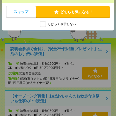
シェア
ツイート
ブックマーク
スキップ
どちらも気になる！
あなたの閲覧履歴からの
しばらく表示しない
おすすめ
説明会参加で全員に【現金2千円相当プレゼント】生
活のお手伝い[派遣]
[給 与]
無資格未経験：時給1500円～ ■週払い
OK ■扶養内OK ■日収1万2000円以上
[交通費]
交通費全額支給
気になる！
[勤務地]
町屋(東京メトロ)駅
/
日暮里(舎人ライナー)
駅
/
西日暮里(舎人ライナー)駅
/
…
【オープニング募集】おばあちゃんのお散歩付き添
いも仕事の1つ[派遣]
[給 与]
無資格未経験：時給1500円～ ■週払い
OK ■扶養内OK ■日収1万2000円以上