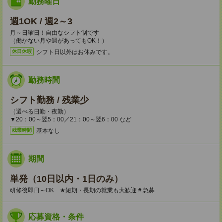
勤務曜日
週1OK / 週2～3
月～日曜日！自由なシフト制です
（働かない月や週があってもOK！）
シフト日以外はお休みです。
休日休暇
勤務時間
シフト勤務 / 残業少
（選べる日勤・夜勤）
▼20：00～翌5：00／21：00～翌6：00 など
基本なし
残業時間
期間
単発（10日以内・1日のみ）
研修後即日～OK ★短期・長期の就業も大歓迎＃急募
応募資格・条件