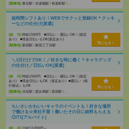
[勤務地]
東京駅
/
水道橋駅
/
有楽町駅
/
…
短時間シフトあり！WEBでサクッと登録OK＊クッキ
ーなどの仕分け[派遣]
[給 与]
時給1500円 ■日払い・週払いOK！(規定
あり) ■現金日払いもOK(規定あり)
気になる！
[勤務地]
新宿駅
/
新宿三丁目駅
＼1日だけでOK！／好きな時に働く＊キャラグッズ
の仕分け／日払いOK[派遣]
[給 与]
時給1500円 ■日払い・週払いOK！(規定
あり) ■現金日払いもOK（規定あり）■週払い（銀
行振込）もOK
気になる！
[勤務地]
渋谷駅
/
恵比寿駅
/
原宿駅
/
…
ちいさいかわいいキャラのイベントも！好きな場所
で働ける☆来社不要！働いたその日に給料もらえる
◎/T1[アルバイト]
[給 与]
日給13,000円～