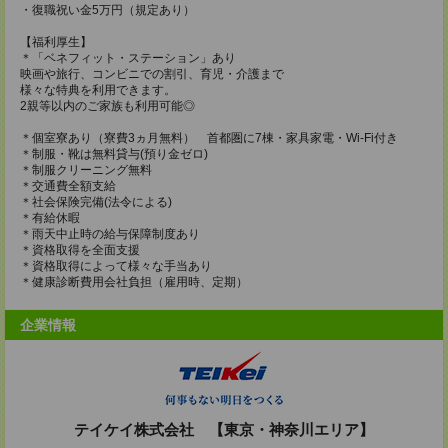
・復職祝い金5万円（規定あり）
【福利厚生】
＊「ベネフィット・ステーション」あり
映画や旅行、コンビニでの割引、育児・介護まで
様々な特典を利用できます。
2親等以内のご家族も利用可能◎
＊個室寮あり（寮費3ヵ月無料） 首都圏に7棟・家具家電・Wi-Fi付き
＊制服・靴は無料貸与(預り金ゼロ)
＊制服クリーニング無料
＊交通費全額支給
＊社会保険完備(法令による)
＊有給休暇
＊雨天中止時の給与保障制度あり
＊資格取得を全面支援
＊資格取得によって様々な手当あり
＊健康診断費用会社負担（雇用時、定期）
企業情報
テイケイ株式会社 【東京・神奈川エリア】