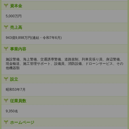
資本金
5,000万円
売上高
943億9,898万円(連結・令和7年6月)
事業内容
施設警備、海上警備、交通誘導警備、道路規制、列車見張り員、身辺警備、
現金輸送、施工管理サポート、設備員、消防設備、ドローンサービス、その
他機器類
設立
昭和53年7月
従業員数
9,350名
ホームページ