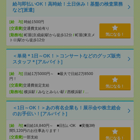
給与即払いOK！高時給！土日休み！基盤の検査業務
など[派遣]
[給 与]
時給1500円
[交通費]
交通費支給有り
気になる！
[勤務地]
町屋(京成線)駅から徒歩12分
/
町屋(東京メ
トロ)駅から徒歩12分
＜単発＊1日～OK！＞コンサートなどのグッズ販売
スタッフ＊[アルバイト]
[給 与]
日給1万5000円～ ■最大で日給2万8500
円！
[交通費]
交通費規定支給
気になる！
[勤務地]
横浜駅
/
みなとみらい駅
/
西横浜駅
/
…
＜1日～OK！＞あの有名企業も！展示会や株主総会
のお手伝い！[アルバイト]
[給 与]
■日給16,840円～ ■日払いOK ■実働3時
間5,120円のお仕事あります！
[交通費]
一部支給
気になる！