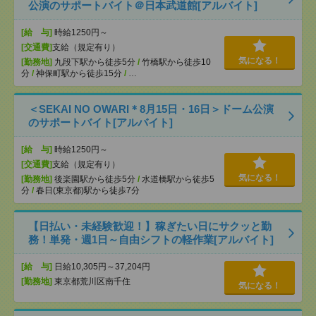
公演のサポートバイト＠日本武道館[アルバイト]
[給 与]
時給1250円～
[交通費]
支給（規定有り）
気になる！
[勤務地]
九段下駅から徒歩5分
/
竹橋駅から徒歩10
分
/
神保町駅から徒歩15分
/
…
＜SEKAI NO OWARI＊8月15日・16日＞ドーム公演
のサポートバイト[アルバイト]
[給 与]
時給1250円～
[交通費]
支給（規定有り）
気になる！
[勤務地]
後楽園駅から徒歩5分
/
水道橋駅から徒歩5
分
/
春日(東京都)駅から徒歩7分
【日払い・未経験歓迎！】稼ぎたい日にサクッと勤
務！単発・週1日～自由シフトの軽作業[アルバイト]
[給 与]
日給10,305円～37,204円
[勤務地]
東京都荒川区南千住
気になる！