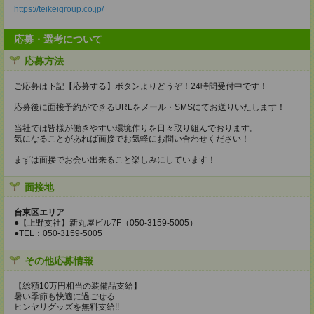
https://teikeigroup.co.jp/
応募・選考について
応募方法
ご応募は下記【応募する】ボタンよりどうぞ！24時間受付中です！
応募後に面接予約ができるURLをメール・SMSにてお送りいたします！
当社では皆様が働きやすい環境作りを日々取り組んでおります。
気になることがあれば面接でお気軽にお問い合わせください！
まずは面接でお会い出来ること楽しみにしています！
面接地
台東区エリア
●【上野支社】新丸屋ビル7F（050-3159-5005）
●TEL：050-3159-5005
その他応募情報
【総額10万円相当の装備品支給】
暑い季節も快適に過ごせる
ヒンヤリグッズを無料支給!!