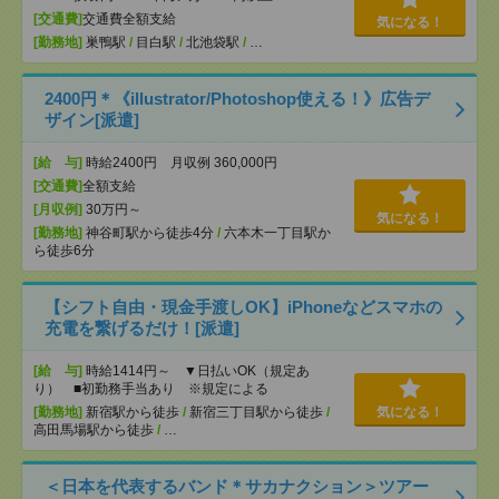
[交通費]
交通費全額支給
気になる！
[勤務地]
巣鴨駅
/
目白駅
/
北池袋駅
/
…
2400円＊《illustrator/Photoshop使える！》広告デ
ザイン[派遣]
[給 与]
時給2400円 月収例 360,000円
[交通費]
全額支給
[月収例]
30万円～
気になる！
[勤務地]
神谷町駅から徒歩4分
/
六本木一丁目駅か
ら徒歩6分
【シフト自由・現金手渡しOK】iPhoneなどスマホの
充電を繋げるだけ！[派遣]
[給 与]
時給1414円～ ▼日払いOK（規定あ
り） ■初勤務手当あり ※規定による
[勤務地]
新宿駅から徒歩
/
新宿三丁目駅から徒歩
/
気になる！
高田馬場駅から徒歩
/
…
＜日本を代表するバンド＊サカナクション＞ツアー