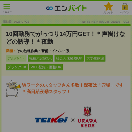
0
メニュー
気になる！
ログイン
掲載日 :2026
/
07
/
26
No.TEIKEIKT[0005]_UEN03・C02
10回勤務でがっつり14万円GET！＊声掛けな
どの誘導！＊夜勤
職種：
その他軽作業・警備・イベント系
アルバイト
職種未経験OK
社会人未経験OK
大学生歓迎
ブランクOK
WEB登録・面接OK
Wワークのスタッフさん多数！深夜は「穴場」です
＊高日給夜勤スタッフ！