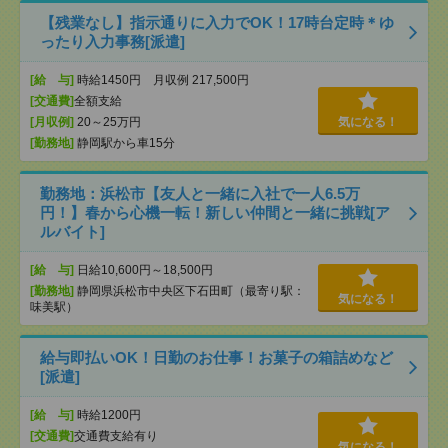
【残業なし】指示通りに入力でOK！17時台定時＊ゆ
ったり入力事務[派遣]
[給 与]
時給1450円 月収例 217,500円
[交通費]
全額支給
[月収例]
20～25万円
気になる！
[勤務地]
静岡駅から車15分
勤務地：浜松市【友人と一緒に入社で一人6.5万
円！】春から心機一転！新しい仲間と一緒に挑戦[ア
ルバイト]
[給 与]
日給10,600円～18,500円
[勤務地]
静岡県浜松市中央区下石田町（最寄り駅：
気になる！
味美駅）
給与即払いOK！日勤のお仕事！お菓子の箱詰めなど
[派遣]
[給 与]
時給1200円
[交通費]
交通費支給有り
気になる！