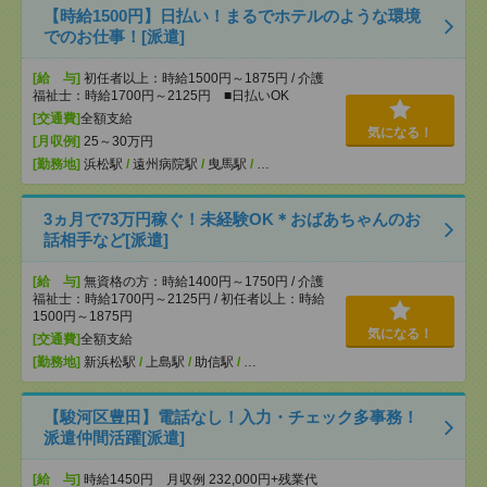
【時給1500円】日払い！まるでホテルのような環境
でのお仕事！[派遣]
[給 与]
初任者以上：時給1500円～1875円 / 介護
福祉士：時給1700円～2125円 ■日払いOK
[交通費]
全額支給
気になる！
[月収例]
25～30万円
[勤務地]
浜松駅
/
遠州病院駅
/
曳馬駅
/
…
3ヵ月で73万円稼ぐ！未経験OK＊おばあちゃんのお
話相手など[派遣]
[給 与]
無資格の方：時給1400円～1750円 / 介護
福祉士：時給1700円～2125円 / 初任者以上：時給
1500円～1875円
気になる！
[交通費]
全額支給
[勤務地]
新浜松駅
/
上島駅
/
助信駅
/
…
【駿河区豊田】電話なし！入力・チェック多事務！
派遣仲間活躍[派遣]
[給 与]
時給1450円 月収例 232,000円+残業代