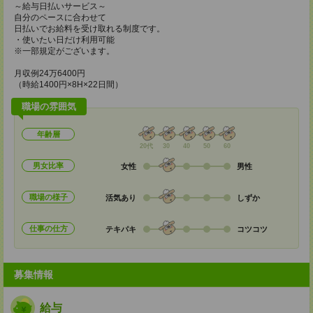
～給与日払いサービス～
自分のペースに合わせて
日払いでお給料を受け取れる制度です。
・使いたい日だけ利用可能
※一部規定がございます。
月収例24万6400円
（時給1400円×8H×22日間）
職場の雰囲気
年齢層
20代
30
40
50
60
男女比率
女性
男性
職場の様子
活気あり
しずか
仕事の仕方
テキパキ
コツコツ
募集情報
給与