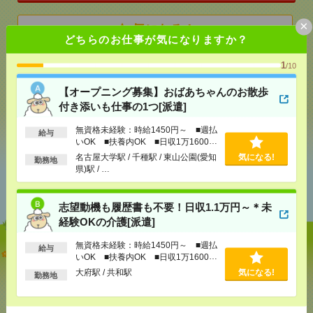
×
気になる！
どちらのお仕事が気になりますか？
1
/10
メール
LINE
で送る
で送る
【オープニング募集】おばあちゃんのお散歩
付き添いも仕事の1つ[派遣]
シェア
ツイート
ブックマーク
無資格未経験：時給1450円～ ■週払
給与
いOK ■扶養内OK ■日収1万1600円
以上
名古屋大学駅 / 千種駅 / 東山公園(愛知
気になる!
勤務地
県)駅 / …
あなたの閲覧履歴からの
おすすめ
志望動機も履歴書も不要！日収1.1万円～＊未
経験OKの介護[派遣]
無資格未経験：時給1450円～ ■週払
給与
【オープニング募集】おばあちゃんのお散歩付き添
いOK ■扶養内OK ■日収1万1600円
いも仕事の1つ[派遣]
以上
大府駅 / 共和駅
気になる!
勤務地
[給 与]
無資格未経験：時給1450円～ ■週払い
OK ■扶養内OK ■日収1万1600円以上