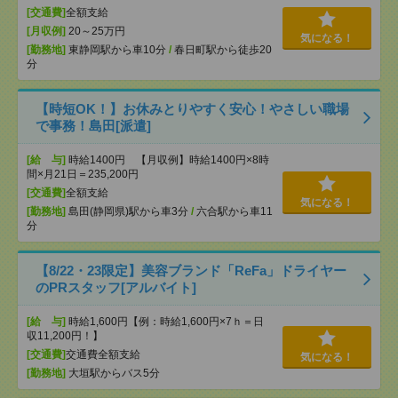
[交通費]
全額支給
[月収例]
20～25万円
気になる！
[勤務地]
東静岡駅から車10分
/
春日町駅から徒歩20
分
【時短OK！】お休みとりやすく安心！やさしい職場
で事務！島田[派遣]
[給 与]
時給1400円 【月収例】時給1400円×8時
間×月21日＝235,200円
[交通費]
全額支給
気になる！
[勤務地]
島田(静岡県)駅から車3分
/
六合駅から車11
分
【8/22・23限定】美容ブランド「ReFa」ドライヤー
のPRスタッフ[アルバイト]
[給 与]
時給1,600円【例：時給1,600円×7ｈ＝日
収11,200円！】
[交通費]
交通費全額支給
気になる！
[勤務地]
大垣駅からバス5分