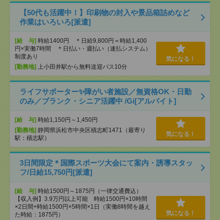
【50代も活躍中！】印刷物の封入や景品箱詰めなど
作業はいろいろ[派遣]
[給 与]
時給1400円 ＊日給9,800円＝時給1,400
円×実働7時間 ＊日払い・週払い（速払システム）
制度あり
気になる！
[勤務地]
上小田井駅から無料送迎バス10分
ライフサポーター✨障がい者施設／無資格OK・日勤
のみ／ブランク・シニア活躍中 /Gi[アルバイト]
[給 与]
時給1,150円～1,450円
[勤務地]
静岡県浜松市中央区積志町1471（最寄り
気になる！
駅：積志駅）
3日間限定＊国際スポーツ大会にて案内・誘導スタッ
フ/日給15,750円[派遣]
[給 与]
時給1500円～1875円（一律交通費込）
【収入例】3.9万円以上可能 時給1500円×10時間
×2日間+時給1500円×5時間×1日（実働8時間を越え
気になる！
た時給：1875円）