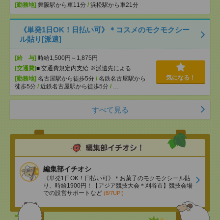
[勤務地]
舞阪駅から車11分
/
浜松駅から車21分
《単発1日OK！日払い可》＊コスメのモクモクシー
ル貼り[派遣]
[給 与]
時給1,500円～1,875円
[交通費]
■ 交通費規定内支給 ※派遣先による
気になる！
[勤務地]
名古屋駅から徒歩5分
/
名鉄名古屋駅から
徒歩5分
/
近鉄名古屋駅から徒歩5分
/
…
すべて見る
編集部イチオシ
《単発1日OK！日払い可》＊お菓子のモクモクシール貼
り、時給1900円！【アジア競技大会＊刈谷市】競技会場
での設営サポートなど
(8/7UP!)