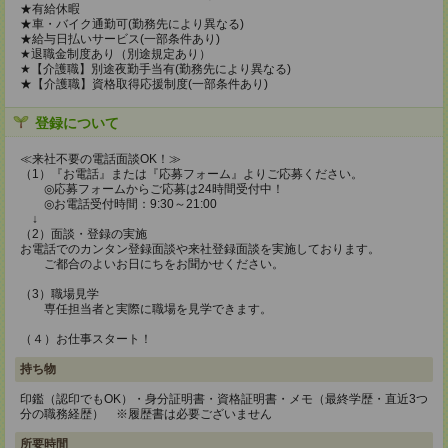
★有給休暇
★車・バイク通勤可(勤務先により異なる)
★給与日払いサービス(一部条件あり)
★退職金制度あり（別途規定あり）
★【介護職】別途夜勤手当有(勤務先により異なる)
★【介護職】資格取得応援制度(一部条件あり)
登録について
≪来社不要の電話面談OK！≫
（1）『お電話』または『応募フォーム』よりご応募ください。
◎応募フォームからご応募は24時間受付中！
◎お電話受付時間：9:30～21:00
↓
（2）面談・登録の実施
お電話でのカンタン登録面談や来社登録面談を実施しております。
ご都合のよいお日にちをお聞かせください。
（3）職場見学
専任担当者と実際に職場を見学できます。
（４）お仕事スタート！
持ち物
印鑑（認印でもOK）・身分証明書・資格証明書・メモ（最終学歴・直近3つ
分の職務経歴） ※履歴書は必要ございません
所要時間