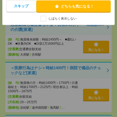
[交通費]
交通費全額支給
気になる！
スキップ
どちらも気になる！
[勤務地]
名古屋大学駅
/
千種駅
/
東山公園(愛知県)駅
/
…
しばらく表示しない
志望動機も履歴書も不要！日収1.1万円～＊未経験OK
の介護[派遣]
[給 与]
無資格未経験：時給1450円～ ■週払い
OK ■扶養内OK ■日収1万1600円以上
[交通費]
交通費全額支給
気になる！
[勤務地]
大府駅
/
共和駅
＜医療行為はナシ＞時給1400円！病院で備品のチェ
ックなど[派遣]
[給 与]
無資格の方：時給1400円～1750円 / 介護
福祉士：時給1700円～2125円 / 初任者以上：時給
1500円～1875円
[交通費]
全額支給
気になる！
[月収例]
20～25万円
[勤務地]
浜松駅
/
遠州病院駅
/
曳馬駅
/
…