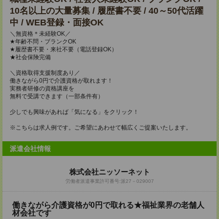
10名以上の大量募集 / 履歴書不要 / 40～50代活躍
中 / WEB登録・面接OK
＼無資格＊未経験OK／
★年齢不問・ブランクOK
★履歴書不要・来社不要（電話登録OK）
★社会保険完備
＼資格取得支援制度あり／
働きながら0円で介護資格が取れます！
実務者研修の資格講座を
無料で受講できます（一部条件有）
少しでも興味があれば「気になる」をクリック！
※こちらは求人例です。ご希望にあわせて幅広くご提案いたします。
派遣会社情報
株式会社ニッソーネット
労働者派遣事業許可番号:派27－029007
働きながら介護資格が0円で取れる★福祉業界の老舗人
材会社です