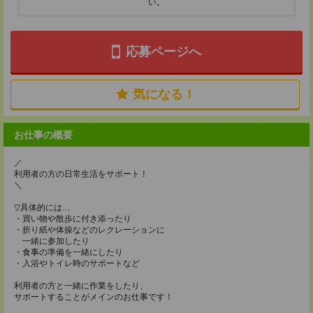
い。
応募ページへ
気になる！
お仕事の概要
／
利用者の方の日常生活をサポート！
＼
▽具体的には…
・買い物や散歩に付き添ったり
・折り紙や体操などのレクレーションに
一緒に参加したり
・食事の準備を一緒にしたり
・入浴やトイレ時のサポートなど
利用者の方と一緒に作業をしたり、
サポートすることがメインのお仕事です！