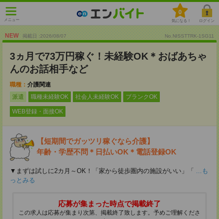
0
メニュー
気になる！
ログイン
NEW
掲載日 :2026
/
08
/
07
No.NISSTTRK-1SG11
3ヵ月で73万円稼ぐ！未経験OK＊おばあちゃ
んのお話相手など
職種：
介護関連
派遣
職種未経験OK
社会人未経験OK
ブランクOK
WEB登録・面接OK
【短期間でガッツリ稼ぐなら介護】
年齢・学歴不問＊日払いOK＊電話登録OK
▼まずは試しに2カ月～OK！「家から徒歩圏内の施設がいい」「
...も
っとみる
応募が集まった時点で掲載終了
この求人は応募が集まり次第、掲載終了致します。予めご理解くださ