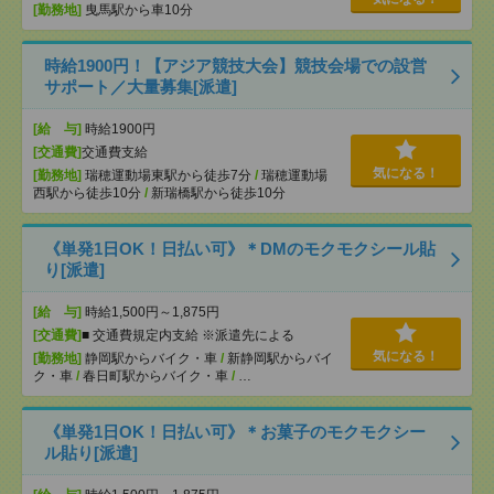
[勤務地]
曳馬駅から車10分
時給1900円！【アジア競技大会】競技会場での設営
サポート／大量募集[派遣]
[給 与]
時給1900円
[交通費]
交通費支給
気になる！
[勤務地]
瑞穂運動場東駅から徒歩7分
/
瑞穂運動場
西駅から徒歩10分
/
新瑞橋駅から徒歩10分
《単発1日OK！日払い可》＊DMのモクモクシール貼
り[派遣]
[給 与]
時給1,500円～1,875円
[交通費]
■ 交通費規定内支給 ※派遣先による
気になる！
[勤務地]
静岡駅からバイク・車
/
新静岡駅からバイ
ク・車
/
春日町駅からバイク・車
/
…
《単発1日OK！日払い可》＊お菓子のモクモクシー
ル貼り[派遣]