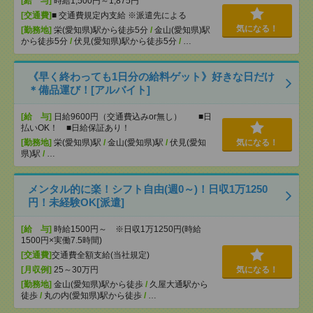
[給 与]
時給1,500円～1,875円
[交通費]
■ 交通費規定内支給 ※派遣先による
気になる！
[勤務地]
栄(愛知県)駅から徒歩5分
/
金山(愛知県)駅
から徒歩5分
/
伏見(愛知県)駅から徒歩5分
/
…
《早く終わっても1日分の給料ゲット》好きな日だけ
＊備品運び！[アルバイト]
[給 与]
日給9600円（交通費込みor無し） ■日
払いOK！ ■日給保証あり！
[勤務地]
栄(愛知県)駅
/
金山(愛知県)駅
/
伏見(愛知
気になる！
県)駅
/
…
メンタル的に楽！シフト自由(週0～)！日収1万1250
円！未経験OK[派遣]
[給 与]
時給1500円～ ※日収1万1250円(時給
1500円×実働7.5時間)
[交通費]
交通費全額支給(当社規定)
[月収例]
25～30万円
気になる！
[勤務地]
金山(愛知県)駅から徒歩
/
久屋大通駅から
徒歩
/
丸の内(愛知県)駅から徒歩
/
…