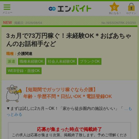
0
メニュー
気になる！
ログイン
NEW
掲載日 :2026
/
08
/
04
No.NISSONTRK-2SG50
3ヵ月で73万円稼ぐ！未経験OK＊おばあちゃ
んのお話相手など
職種：
介護関連
派遣
職種未経験OK
社会人未経験OK
ブランクOK
WEB登録・面接OK
【短期間でガッツリ稼ぐなら介護】
年齢・学歴不問＊日払いOK＊電話登録OK
▼まずは試しに2カ月～OK！「家から徒歩圏内の施設がいい」「
...も
っとみる
応募が集まった時点で掲載終了
この求人は応募が集まり次第、掲載終了致します。予めご理解くださ