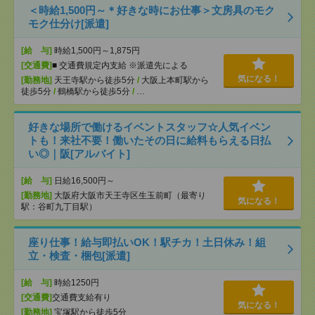
＜時給1,500円～＊好きな時にお仕事＞文房具のモク
モク仕分け[派遣]
[給 与]
時給1,500円～1,875円
[交通費]
■ 交通費規定内支給 ※派遣先による
気になる！
[勤務地]
天王寺駅から徒歩5分
/
大阪上本町駅から
徒歩5分
/
鶴橋駅から徒歩5分
/
…
好きな場所で働けるイベントスタッフ☆人気イベン
トも！来社不要！働いたその日に給料もらえる日払
い◎｜阪[アルバイト]
[給 与]
日給16,500円～
[勤務地]
大阪府大阪市天王寺区生玉前町（最寄り
気になる！
駅：谷町九丁目駅）
座り仕事！給与即払いOK！駅チカ！土日休み！組
立・検査・梱包[派遣]
[給 与]
時給1250円
[交通費]
交通費支給有り
気になる！
[勤務地]
宝塚駅から徒歩5分