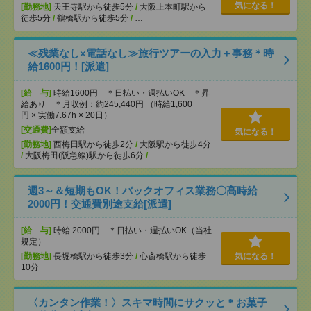
気になる！
[勤務地]
天王寺駅から徒歩5分
/
大阪上本町駅から
徒歩5分
/
鶴橋駅から徒歩5分
/
…
≪残業なし×電話なし≫旅行ツアーの入力＋事務＊時
給1600円！[派遣]
[給 与]
時給1600円 ＊日払い・週払いOK ＊昇
給あり ＊月収例：約245,440円 （時給1,600
円 × 実働7.67h × 20日）
[交通費]
全額支給
気になる！
[勤務地]
西梅田駅から徒歩2分
/
大阪駅から徒歩4分
/
大阪梅田(阪急線)駅から徒歩6分
/
…
週3～＆短期もOK！バックオフィス業務〇高時給
2000円！交通費別途支給[派遣]
[給 与]
時給 2000円 ＊日払い・週払いOK（当社
規定）
[勤務地]
長堀橋駅から徒歩3分
/
心斎橋駅から徒歩
気になる！
10分
〈カンタン作業！〉スキマ時間にサクッと＊お菓子