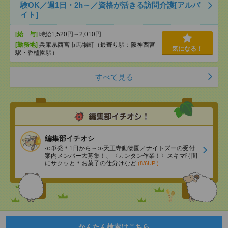
験OK／週1日・2h～／資格が活きる訪問介護[アルバ
イト]
[給 与]
時給1,520円～2,010円
[勤務地]
兵庫県西宮市馬場町（最寄り駅：阪神西宮
気になる！
駅・香櫨園駅）
すべて見る
編集部イチオシ
≪単発＊1日から～≫天王寺動物園／ナイトズーの受付
案内メンバー大募集！、〈カンタン作業！〉スキマ時間
にサクッと＊お菓子の仕分けなど
(8/6UP!)
かんたん検索はこちら