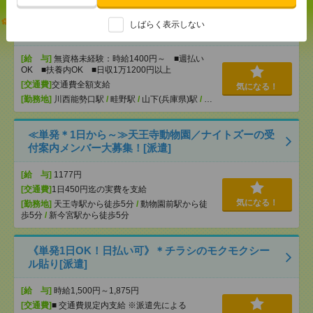
【オープニング募集】おばあちゃんのお散歩付き添
しばらく表示しない
いも仕事の1つ[派遣]
[給 与]
無資格未経験：時給1400円～ ■週払い
OK ■扶養内OK ■日収1万1200円以上
[交通費]
交通費全額支給
気になる！
[勤務地]
川西能勢口駅
/
畦野駅
/
山下(兵庫県)駅
/
…
≪単発＊1日から～≫天王寺動物園／ナイトズーの受
付案内メンバー大募集！[派遣]
[給 与]
1177円
[交通費]
1日450円迄の実費を支給
気になる！
[勤務地]
天王寺駅から徒歩5分
/
動物園前駅から徒
歩5分
/
新今宮駅から徒歩5分
《単発1日OK！日払い可》＊チラシのモクモクシー
ル貼り[派遣]
[給 与]
時給1,500円～1,875円
[交通費]
■ 交通費規定内支給 ※派遣先による