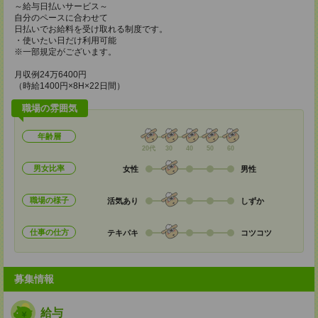
～給与日払いサービス～
自分のペースに合わせて
日払いでお給料を受け取れる制度です。
・使いたい日だけ利用可能
※一部規定がございます。
月収例24万6400円
（時給1400円×8H×22日間）
職場の雰囲気
年齢層
20代
30
40
50
60
男女比率
女性
男性
職場の様子
活気あり
しずか
仕事の仕方
テキパキ
コツコツ
募集情報
給与