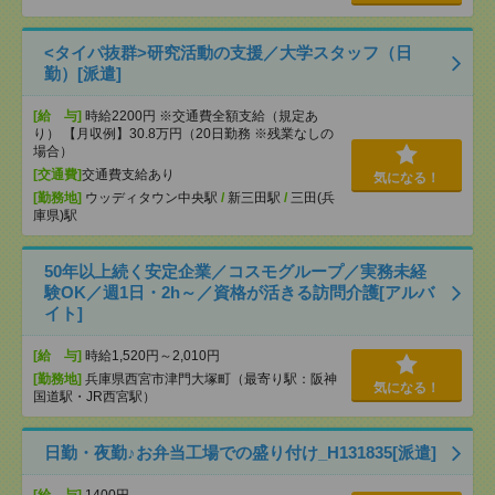
<タイパ抜群>研究活動の支援／大学スタッフ（日
勤）[派遣]
[給 与]
時給2200円 ※交通費全額支給（規定あ
り） 【月収例】30.8万円（20日勤務 ※残業なしの
場合）
[交通費]
交通費支給あり
気になる！
[勤務地]
ウッディタウン中央駅
/
新三田駅
/
三田(兵
庫県)駅
50年以上続く安定企業／コスモグループ／実務未経
験OK／週1日・2h～／資格が活きる訪問介護[アルバ
イト]
[給 与]
時給1,520円～2,010円
[勤務地]
兵庫県西宮市津門大塚町（最寄り駅：阪神
気になる！
国道駅・JR西宮駅）
日勤・夜勤♪お弁当工場での盛り付け_H131835[派遣]