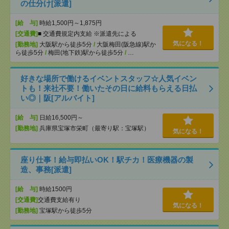
の仕分け[派遣]
[給 与]
時給1,500円～1,875円
[交通費]
■ 交通費規定内支給 ※派遣先による
気になる！
[勤務地]
大阪駅から徒歩5分
/
大阪梅田(阪急線)駅か
ら徒歩5分
/
梅田(地下鉄)駅から徒歩5分
/
…
好きな場所で働けるイベントスタッフ☆人気イベン
トも！来社不要！働いたその日に給料もらえる日払
い◎｜阪[アルバイト]
[給 与]
日給16,500円～
[勤務地]
兵庫県宝塚市栄町（最寄り駅：宝塚駅）
気になる！
座り仕事！給与即払いOK！駅チカ！医療機器の製
造、事務[派遣]
[給 与]
時給1500円
[交通費]
交通費支給有り
気になる！
[勤務地]
宝塚駅から徒歩5分