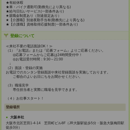
★有給休暇
★車・バイク通勤可(勤務先により異なる)
★給与日払いサービス(一部条件あり)
★退職金制度あり（別途規定あり）
★【介護職】別途夜勤手当有(勤務先により異なる)
★【介護職】資格取得応援制度(一部条件あり)
登録について
≪来社不要の電話面談OK！≫
（1）『お電話』または『応募フォーム』よりご応募ください。
◎応募フォームからご応募は24時間受付中！
◎お電話受付時間：9:30～21:00
↓
（2）面談・登録の実施
お電話でのカンタン登録面談や来社登録面談を実施しております。
ご都合のよいお日にちをお聞かせください。
（3）職場見学
専任担当者と実際に職場を見学できます。
（４）お仕事スタート！
登録場所
大阪本社
大阪市北区芝田1-4-14 芝田町ビル8F（JR大阪駅徒歩5分・阪急大阪梅田駅
徒歩3分）