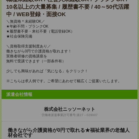
10名以上の大量募集 / 履歴書不要 / 40～50代活躍
中 / WEB登録・面接OK
＼無資格＊未経験OK／
★年齢不問・ブランクOK
★履歴書不要・来社不要（電話登録OK）
★社会保険完備
＼資格取得支援制度あり／
働きながら0円で介護資格が取れます！
実務者研修の資格講座を
無料で受講できます（一部条件有）
少しでも興味があれば「気になる」をクリック！
※こちらは求人例です。ご希望にあわせて幅広くご提案いたします。
派遣会社情報
株式会社ニッソーネット
労働者派遣事業許可番号:派27－029007
働きながら介護資格が0円で取れる★福祉業界の老舗人
材会社です