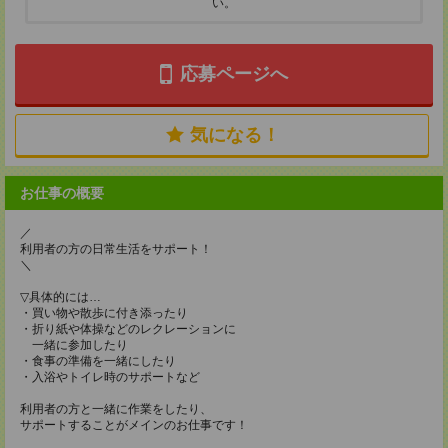
い。
応募ページへ
気になる！
お仕事の概要
／
利用者の方の日常生活をサポート！
＼
▽具体的には…
・買い物や散歩に付き添ったり
・折り紙や体操などのレクレーションに
一緒に参加したり
・食事の準備を一緒にしたり
・入浴やトイレ時のサポートなど
利用者の方と一緒に作業をしたり、
サポートすることがメインのお仕事です！