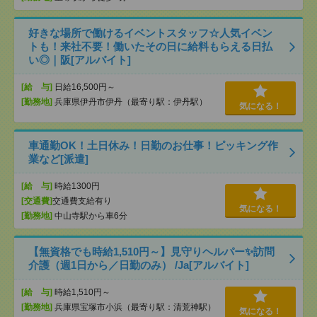
好きな場所で働けるイベントスタッフ☆人気イベン
トも！来社不要！働いたその日に給料もらえる日払
い◎｜阪[アルバイト]
[給 与]
日給16,500円～
[勤務地]
兵庫県伊丹市伊丹（最寄り駅：伊丹駅）
気になる！
車通勤OK！土日休み！日勤のお仕事！ピッキング作
業など[派遣]
[給 与]
時給1300円
[交通費]
交通費支給有り
気になる！
[勤務地]
中山寺駅から車6分
【無資格でも時給1,510円～】見守りヘルパー✨訪問
介護（週1日から／日勤のみ） /Ja[アルバイト]
[給 与]
時給1,510円～
[勤務地]
兵庫県宝塚市小浜（最寄り駅：清荒神駅）
気になる！