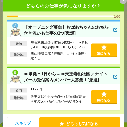
×
どちらのお仕事が気になりますか？
1
/10
応募ページへ
【オープニング募集】おばあちゃんのお散歩
付き添いも仕事の1つ[派遣]
無資格未経験：時給1400円～ ■週払
給与
気になる！
いOK ■扶養内OK ■日収1万1200円
以上
川西能勢口駅 / 畦野駅 / 山下(兵庫県)
気になる!
勤務地
駅 / …
メール
LINE
で送る
で送る
≪単発＊1日から～≫天王寺動物園／ナイト
ズーの受付案内メンバー大募集！[派遣]
シェア
ツイート
ブックマーク
1177円
給与
天王寺駅から徒歩5分 / 動物園前駅か
勤務地
気になる!
ら徒歩5分 / 新今宮駅から徒歩5分
あなたの閲覧履歴からの
おすすめ
スキップ
どちらも気になる！