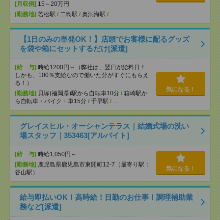
[月収例]
15～20万円
[勤務地]
若松駅
/
二島駅
/
奥洞海駅
/
…
【1日のみの単発OK！】店頭でお客様に配るグッズ
を袋や箱にセットするだけ[派遣]
[給 与]
時給1200円～（弊社は、翌日が給料日！
しかも、100％支給なので働いた分がすぐにもらえ
る！）
気になる！
[勤務地]
貝塚(福岡県)駅から自転車10分
/
箱崎駅か
ら自転車・バイク・車15分
/
千早駅
/
…
グレイスヒル・オーシャンテラス｜結婚式場の洗い
場スタッフ｜353463[アルバイト]
[給 与]
時給1,050円～
[勤務地]
鹿児島県鹿児島市東開町12-7（最寄り駅：
気になる！
谷山駅）
給与即払いOK！高時給！日勤のお仕事！調理補助業
務など[派遣]