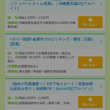
ッフ（パートタイム/夜勤）｜沖縄豊見城DS[アルバ
イト]
[給 与]
時給1,225円～1,531円
[勤務地]
沖縄県豊見城市字与根西原50-110DPL沖縄
気になる！
豊見城1
<タイパ抜群>倉庫内でのピッキング・梱包（日勤）
[派遣]
[給 与]
時給1300円 ※交通費全額支給（規定あ
り） 【月収例】20.4万円（21日勤務 ※残業なしの
場合）
気になる！
[交通費]
交通費支給あり
[勤務地]
東比恵駅
/
博多駅
/
福岡空港(鉄道)駅
［物件の写真撮影！］8月下旬スタート｜長期休暇・
お盆休み有り｜未経験OK！(ks1sr02)[アルバイト]
[給 与]
時給1,550円～1,550円
[勤務地]
福岡県福岡市中央区（最寄り駅：天神）
気になる！