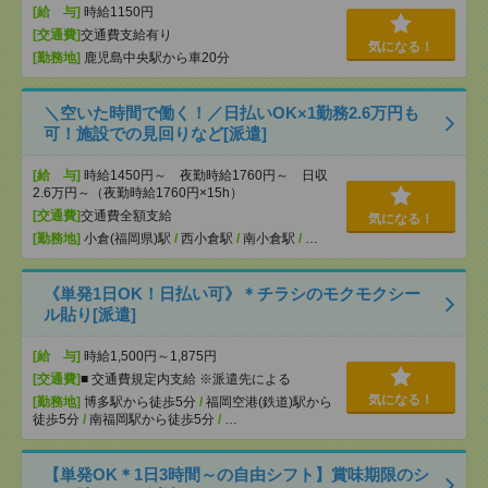
[給 与]
時給1150円
[交通費]
交通費支給有り
気になる！
[勤務地]
鹿児島中央駅から車20分
＼空いた時間で働く！／日払いOK×1勤務2.6万円も
可！施設での見回りなど[派遣]
[給 与]
時給1450円～ 夜勤時給1760円～ 日収
2.6万円～（夜勤時給1760円×15h）
[交通費]
交通費全額支給
気になる！
[勤務地]
小倉(福岡県)駅
/
西小倉駅
/
南小倉駅
/
…
《単発1日OK！日払い可》＊チラシのモクモクシー
ル貼り[派遣]
[給 与]
時給1,500円～1,875円
[交通費]
■ 交通費規定内支給 ※派遣先による
気になる！
[勤務地]
博多駅から徒歩5分
/
福岡空港(鉄道)駅から
徒歩5分
/
南福岡駅から徒歩5分
/
…
【単発OK＊1日3時間～の自由シフト】賞味期限のシ