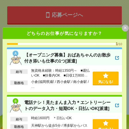
応募ページへ
×
どちらのお仕事が気になりますか？
気になる！
電話応募
1
/10
メール
【オープニング募集】おばあちゃんのお散歩
LINE
で送る
で送る
付き添いも仕事の1つ[派遣]
無資格未経験：時給1350円～ ■週払
給与
シェア
ツイート
ブックマーク
いOK ■扶養内OK ■日収1万800円
以上
小倉(福岡県)駅 / 西小倉駅 / 南小倉駅 /
気になる!
勤務地
…
あなたの閲覧履歴からの
おすすめ
電話ナシ！見たまんま入力＊エントリーシー
トのデータ入力・短期OK・日払いOK[派遣]
時給1600円 ＊日払いOK
給与
天神駅から徒歩5分 / 博多駅からバス
【オープニング募集】おばあちゃんのお散歩付き添
勤務地