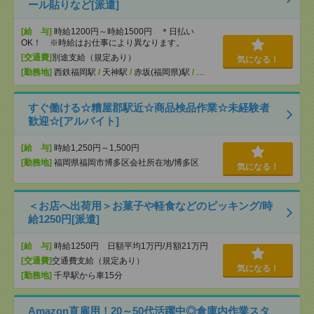
ール貼りなど[派遣]
[給 与]
時給1200円～時給1500円 ＊日払い
OK！ ※時給はお仕事により異なります。
[交通費]
別途支給（規定あり）
気になる！
[勤務地]
西鉄福岡駅
/
天神駅
/
赤坂(福岡県)駅
/
…
すぐ働ける☆糟屋郡駅近☆商品検品作業☆未経験者
歓迎☆[アルバイト]
[給 与]
時給1,250円～1,500円
[勤務地]
福岡県福岡市博多区会社所在地/博多区
気になる！
＜お店へ出荷用＞お菓子や軽食などのピッキング/時
給1250円[派遣]
[給 与]
時給1250円 日額平均1万円/月額21万円
[交通費]
交通費支給（規定あり）
気になる！
[勤務地]
千早駅から車15分
Amazon直雇用！20～50代活躍中◎倉庫内作業スタ