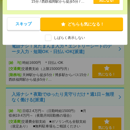
気になる!
15分 / 西鉄福岡駅から徒歩5分 / …
いも仕事の1つ[派遣]
[給 与]
無資格未経験：時給1350円～ ■週払い
OK ■扶養内OK ■日収1万800円以上
スキップ
どちらも気になる！
[交通費]
交通費全額支給
気になる！
[勤務地]
小倉(福岡県)駅
/
西小倉駅
/
南小倉駅
/
…
しばらく表示しない
電話ナシ！見たまんま入力＊エントリーシートのデ
ータ入力・短期OK・日払いOK[派遣]
[給 与]
時給1600円 ＊日払いOK
[交通費]
交通費支給（上限15000円/月）
気になる！
[勤務地]
天神駅から徒歩5分
/
博多駅からバス15分
/
西鉄福岡駅から徒歩5分
/
…
入浴ナシ＊夜勤でゆったり見守りだけ＊週1日～無理
なく働ける[派遣]
[給 与]
日収2.4万円～（日勤時給1500円） ■月
収例19.4万円～（夜勤月8回勤務の場合）
[交通費]
交通費全額支給 ■ガソリン代も全額支給
（規定あり） ■無料駐車場もご相談ください
気になる！