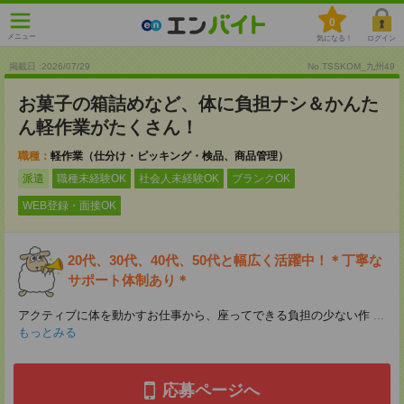
0
メニュー
気になる！
ログイン
掲載日 :2026
/
07
/
29
No.TSSKOM_九州49
お菓子の箱詰めなど、体に負担ナシ＆かんた
ん軽作業がたくさん！
職種：
軽作業（仕分け・ピッキング・検品、商品管理）
派遣
職種未経験OK
社会人未経験OK
ブランクOK
WEB登録・面接OK
20代、30代、40代、50代と幅広く活躍中！＊丁寧な
サポート体制あり＊
アクティブに体を動かすお仕事から、座ってできる負担の少ない作
...
もっとみる
応募ページへ