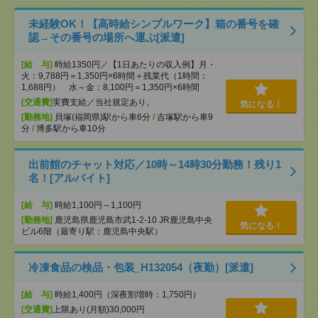
未経験OK！【高時給シンプルワーク】箱の番号を確
認→その番号の場所へ運ぶ[派遣]
[給 与]
時給1350円／【1日あたりの収入例】月・
火：9,788円＝1,350円×6時間＋残業代（1時間：
1,688円） 水～金：8,100円＝1,350円×6時間
[交通費]
実費支給／当社規定あり。
気になる！
[勤務地]
貝塚(福岡県)駅から車6分
/
吉塚駅から車9
分
/
博多駅から車10分
出前館のチャット対応／10時～14時30分勤務！残り1
名！[アルバイト]
[給 与]
時給1,100円～1,100円
[勤務地]
鹿児島県鹿児島市武1-2-10 JR鹿児島中央
気になる！
ビル6階（最寄り駅：鹿児島中央駅）
冷凍食品の検品・包装_H132054（夜勤）[派遣]
[給 与]
時給1,400円（深夜割増時：1,750円）
[交通費]
上限あり(月額)30,000円