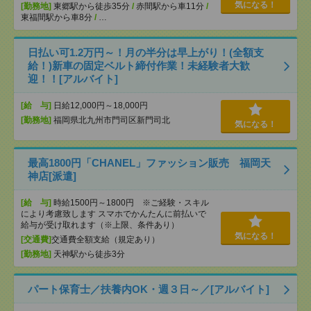
気になる！
[勤務地]
東郷駅から徒歩35分
/
赤間駅から車11分
/
東福間駅から車8分
/
…
日払い可1.2万円～！月の半分は早上がり！(全額支
給！)新車の固定ベルト締付作業！未経験者大歓
迎！！[アルバイト]
[給 与]
日給12,000円～18,000円
[勤務地]
福岡県北九州市門司区新門司北
気になる！
最高1800円「CHANEL」ファッション販売 福岡天
神店[派遣]
[給 与]
時給1500円～1800円 ※ご経験・スキル
により考慮致します スマホでかんたんに前払いで
給与が受け取れます（※上限、条件あり）
気になる！
[交通費]
交通費全額支給（規定あり）
[勤務地]
天神駅から徒歩3分
パート保育士／扶養内OK・週３日～／[アルバイト]