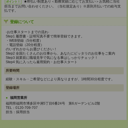
★即払い制度あり＜勤務実績に応じてお支払い＞お気軽に当社
ポイント！
担当までお問い合わせください。（当社規定あり）※原則月払いでの給与支
払です。
登録について
-お仕事スタートまでの流れ-
Step1 履歴書・証明写真不要で簡単登録できます。
・WEB登録（5分程度）
・電話登録（20分程度）
のいずれかからお選びください！
Step2 全国たくさんのお仕事から、あなたにピッタリのお仕事をご案内
Step3 就業前に職場見学で気になる事はしっかりチェック！
Step4 気に入ったら雇用契約・お仕事スタート
所要時間
経験・スキル・ご希望などにより異なりますが、1時間30分程度です。
登録場所
福岡営業所
福岡県福岡市博多区中洲5丁目6番24号 第6ガーデンビル2階
TEL：0120-709-707
担当：採用担当