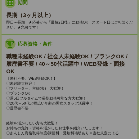
期間
長期（3ヶ月以上）
即日～長期 ★応募から「最短2日後」に勤務OK！スタート日はご相談くだ
さい。★急募です！
応募資格・条件
職種未経験OK / 社会人未経験OK / ブランクOK /
履歴書不要 / 40～50代活躍中 / WEB登録・面接
OK
【来社不要、WEB登録OK！】
〇未経験大歓迎！
〇フリーター、主婦(夫) 大歓迎！
〇ブランクOK
〇週5日フルタイムで長期勤務可能な方大歓迎！
〇20代～50代と幅広い年齢の男女スタッフ活躍中！
〇履歴書不要
経験を活かしたい方も大歓迎！
お持ちの免許・資格を活かしたお仕事を紹介いたします！
〇あんしん資格取得制度/講習料・受験料補助あり※当社規定による