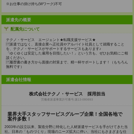
※お仕事の掛け持ち(Wワーク)不可
派遣先の概要
配属先について
テクノ・サービス エージェント★転職支援サービス★
派遣ではなく、直接企業へ正社員やアルバイト社員として就職すること
を、テクノ・サービスがサポートするサービスもあります♪
「ゆくゆくは安定した雇用を目指したい！」という方も、ぜひお気軽にご相
談ください。
履歴書の書き方から面接の対策まで、精一杯サポートします！（もちろん
無料です）
派遣会社情報
株式会社テクノ・サービス 採用担当
労働者派遣事業許可番号:派13-080693
業界大手スタッフサービスグループ企業！全国各地で
案件多数！
2003年の設立以来、製造分野に特化した人材派遣サービスを手がけてきた当
社。日本の「ものづくり」現場のニーズ拡大に伴い、当社にもさまざまな仕