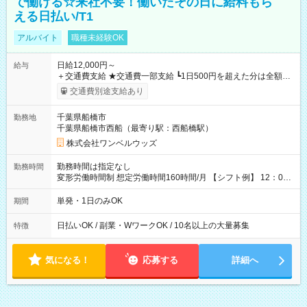
で働ける☆来社不要！働いたその日に給料もら
える日払い/T1
アルバイト
職種未経験OK
日給12,000円～
給与
＋交通費支給 ★交通費一部支給 ┗1日500円を超えた分は全額支
給！ ※往復500円以内の方は自己負担となります ★日払いOK！
交通費別途支給あり
（規定あり） ┗働いたその日に現金GET♪ お仕事後はコンビニ
ATMから 日払い分を引き落とせます！ 【試用期間】試用期間
千葉県船橋市
勤務地
なし
千葉県船橋市西船（最寄り駅：西船橋駅）
株式会社ワンベルウッズ
勤務時間は指定なし
勤務時間
変形労働時間制 想定労働時間160時間/月 【シフト例】 12：00
～22：00
単発・1日のみOK
期間
日払いOK / 副業・WワークOK / 10名以上の大量募集
特徴
気になる！
応募する
詳細へ