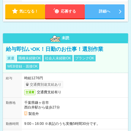
気になる！
応募する
詳細へ
未読
給与即払いOK！日勤のお仕事！選別作業
派遣
職種未経験OK
社会人未経験OK
ブランクOK
WEB登録・面接OK
時給1276円
給与
交通費別途支給あり
交通費支給有り
交通費
千葉県鎌ヶ谷市
勤務地
西白井駅から徒歩27分
製造外
9:00～16:00 ※表記のうち実働5時間30分です。
勤務時間