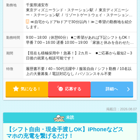
千葉県浦安市
勤務地
東京ディズニーランド・ステーション駅
/
東京ディズニーシ
ー・ステーション駅
/
リゾートゲートウェイ・ステーション駅
/
…
≪自宅からドアtoドアで30分以内！≫ご希望の勤務地を紹介
します。
9:00～18:00（休憩60分） ■ご希望があれば下記シフトもOK！
勤務時間
早番 7:00～16:00 遅番 10:00～19:00 「家族と休みを合わせた
い」 「余裕を持って夕飯の準備がしたい」 「できれば残業はし
たくない」 など、ご希望を教えてくださいね。 ※Wワーク希望
【現在も積極採用中！急募！】2カ月～ ■ご応募から最短2～3
期間
の方へ 今ご覧のお仕事で希望する勤務時間と、もう1つのお仕事
日後の就業も相談可能です！
の勤務時間。 合計で週40時間を超える場合は応募できません。
履歴書不要
/
40～50代活躍中
/
服装自由
/
シフト勤務
/
10名以
特徴
上の大量募集
/
電話対応なし
/
パソコンスキル不要
気になる！
応募する
詳細へ
掲載日：2026.08.07
未読
【シフト自由・現金手渡しOK】iPhoneなどス
マホの充電を繋げるだけ！