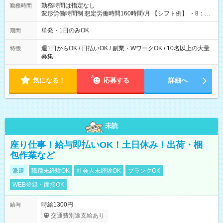
勤務時間は指定なし
勤務時間
変形労働時間制 想定労働時間160時間/月 【シフト例】 ・8：00
～21：00
単発・1日のみOK
期間
週1日からOK / 日払いOK / 副業・WワークOK / 10名以上の大量
特徴
募集
気になる！
応募する
詳細へ
未読
座り仕事！給与即払いOK！土日休み！出荷・梱
包作業など
派遣
職種未経験OK
社会人未経験OK
ブランクOK
WEB登録・面接OK
時給1300円
給与
交通費別途支給あり