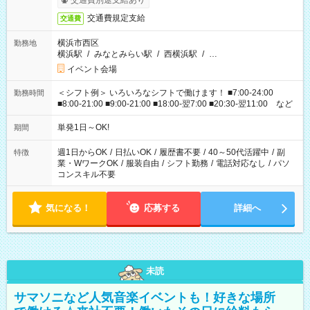
交通費別途支給あり
交通費規定支給
交通費
横浜市西区
勤務地
横浜駅
/
みなとみらい駅
/
西横浜駅
/
…
イベント会場
＜シフト例＞ いろいろなシフトで働けます！ ■7:00-24:00
勤務時間
■8:00-21:00 ■9:00-21:00 ■18:00-翌7:00 ■20:30-翌11:00 など
単発1日～OK!
期間
週1日からOK
/
日払いOK
/
履歴書不要
/
40～50代活躍中
/
副
特徴
業・WワークOK
/
服装自由
/
シフト勤務
/
電話対応なし
/
パソ
コンスキル不要
気になる！
応募する
詳細へ
未読
サマソニなど人気音楽イベントも！好きな場所