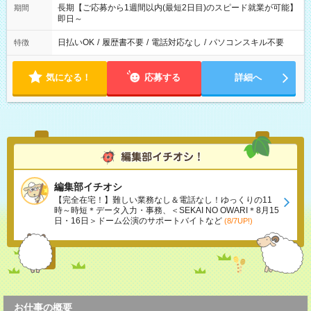
長期【ご応募から1週間以内(最短2日目)のスピード就業が可能】
期間
即日～
日払いOK
/
履歴書不要
/
電話対応なし
/
パソコンスキル不要
特徴
気になる！
応募する
詳細へ
編集部イチオシ
【完全在宅！】難しい業務なし＆電話なし！ゆっくりの11
時～時短＊データ入力・事務、＜SEKAI NO OWARI＊8月15
日・16日＞ドーム公演のサポートバイトなど
(8/7UP!)
お仕事の概要