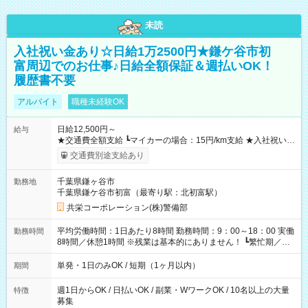
未読
入社祝い金あり☆日給1万2500円★鎌ケ谷市初
富周辺でのお仕事♪日給全額保証＆週払いOK！
履歴書不要
アルバイト
職種未経験OK
日給12,500円～
給与
★交通費全額支給 ┗マイカーの場合：15円/km支給 ★入社祝い金
「5万円」あり ★残業手当 ┗残業代は別途全額支給いたします ---
交通費別途支給あり
-- 【法定研修※規定あり】 ・勤務期間：4日間 ・勤務時間：実働
5時間／休憩2時間 ・研修手当：合計3万3600円／28時間 ※時給
千葉県鎌ヶ谷市
勤務地
1200円×7ｈ×4日間 （休憩2時間分も給与が発生します♪） 【試
千葉県鎌ケ谷市初富（最寄り駅：北初富駅）
用期間】試用期間あり 試用期間の長さ：3ヶ月 雇用形態、給与
は本採用時と同じです。
共栄コーポレーション(株)警備部
平均労働時間：1日あたり8時間 勤務時間：9：00～18：00 実働
勤務時間
8時間／休憩1時間 ※残業は基本的にありません！ ┗繁忙期／多
忙期にお願いする場合あり ┗残業代は別途全額支給いたします！
平均労働時間：1日あたり8時間 勤務時間：9：00～18：00 実働
単発・1日のみOK / 短期（1ヶ月以内）
期間
8時間／休憩1時間 ※残業は基本的にありません！ ┗繁忙期／多
忙期にお願いする場合あり ┗残業代は別途全額支給いたします！
週1日からOK / 日払いOK / 副業・WワークOK / 10名以上の大量
特徴
募集