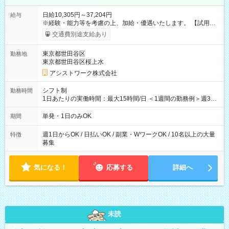
日給10,305円～37,204円
給与
※経験・能力等を考慮の上、加給・優遇いたします。 【試用期
間】試用期間なし
交通費別途支給あり
東京都世田谷区
勤務地
東京都世田谷区桜上水
アシストワーク株式会社
シフト制
勤務時間
1日あたりの実働時間：最大15時間/日 ＜1週間の勤務例＞週3回
勤務 勤務：月・水・金 休み：火・木・土・日 好きな時にお仕事
可能です！ ※1日あたりの最大実働時間は日勤、夜勤共に勤務し
単発・1日のみOK
期間
た時間になります。
週1日からOK / 日払いOK / 副業・WワークOK / 10名以上の大量
特徴
募集
気になる！
応募する
詳細へ
未読