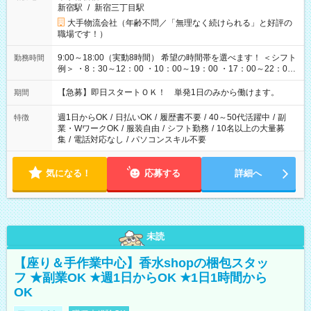
新宿駅
/
新宿三丁目駅
大手物流会社（年齢不問／「無理なく続けられる」と好評の
職場です！）
9:00～18:00（実動8時間） 希望の時間帯を選べます！ ＜シフト
勤務時間
例＞ ・8：30～12：00 ・10：00～19：00 ・17：00～22：00
・13：00～22：00 ・22：00～翌6：00 など
【急募】即日スタートＯＫ！ 単発1日のみから働けます。
期間
週1日からOK
/
日払いOK
/
履歴書不要
/
40～50代活躍中
/
副
特徴
業・WワークOK
/
服装自由
/
シフト勤務
/
10名以上の大量募
集
/
電話対応なし
/
パソコンスキル不要
気になる！
応募する
詳細へ
未読
【座り＆手作業中心】香水shopの梱包スタッ
フ ★副業OK ★週1日からOK ★1日1時間から
OK