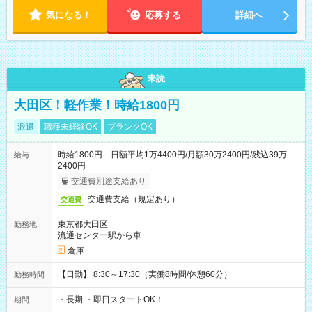
気になる！
応募する
詳細へ
未読
大田区！軽作業！時給1800円
派遣
職種未経験OK
ブランクOK
時給1800円 日額平均1万4400円/月額30万2400円/残込39万
給与
2400円
交通費別途支給あり
交通費支給（規定あり）
交通費
東京都大田区
勤務地
流通センター駅から車
倉庫
【日勤】 8:30～17:30（実働8時間/休憩60分）
勤務時間
・長期 ・即日スタートOK！
期間