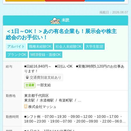
掲載日：2026.08.07
未読
＜1日～OK！＞あの有名企業も！展示会や株主
総会のお手伝い！
アルバイト
職種未経験OK
社会人未経験OK
大学生歓迎
ブランクOK
WEB登録・面接OK
■日給16,840円～ ■日払いOK ■実働3時間5,120円のお仕事あ
給与
ります！
交通費別途支給あり
一部支給
交通費
東京都千代田区
勤務地
東京駅
/
水道橋駅
/
有楽町駅
/
…
株式会社マッシュ
■シフト例 ・07:00～19:30 ・09:00～12:00 ・10:00～17:00 ・
勤務時間
18:00～23:00 ・19:00～07:00 ・20:00～09:00 ・22:00～06:00
etc ★最短で3時間で5,120円のお仕事から 15時間で2万円近く稼
げるお仕事も！ ご希望のお時間に合わせてご紹介！ ※シフトは