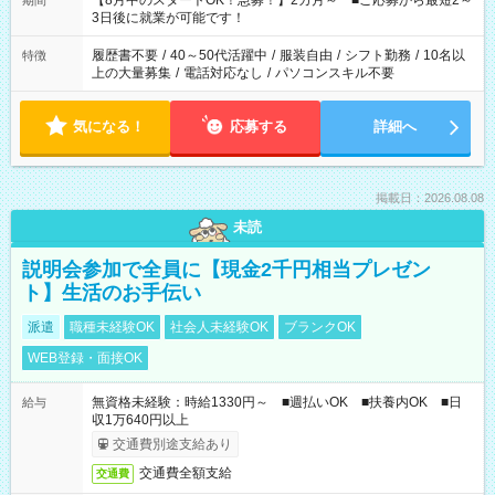
【8月中のスタートOK！急募！】2カ月～ ■ご応募から最短2～
期間
ね。 ※Wワーク希望の方へ 今ご覧のお仕事で希望する勤務時間
3日後に就業が可能です！
と、もう1つのお仕事の勤務時間。 合計で週40時間を超える場
合は応募できません。
履歴書不要
/
40～50代活躍中
/
服装自由
/
シフト勤務
/
10名以
特徴
上の大量募集
/
電話対応なし
/
パソコンスキル不要
気になる！
応募する
詳細へ
掲載日：2026.08.08
未読
説明会参加で全員に【現金2千円相当プレゼン
ト】生活のお手伝い
派遣
職種未経験OK
社会人未経験OK
ブランクOK
WEB登録・面接OK
無資格未経験：時給1330円～ ■週払いOK ■扶養内OK ■日
給与
収1万640円以上
交通費別途支給あり
交通費全額支給
交通費