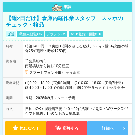
未読
【週2日だけ】倉庫内軽作業スタッフ スマホの
チェック・検品
派遣
職種未経験OK
ブランクOK
WEB登録・面接OK
時給1400円 ※実働8時間を超える勤務、22時～翌5時勤務の場
給与
合25％割増：時給1750円
千葉県船橋市
勤務地
南船橋駅から徒歩10分程度
スマートフォンを取り扱う倉庫
(1)9:00～18:00（実働8時間） (2)10:00～18:00（実働7時間）
勤務時間
(3)10:00～17:00（実働6時間） ※時間帯選べます ※休憩60分
長期 2026年9月スタート予定
期間
日払いOK
/
履歴書不要
/
40～50代活躍中
/
副業・WワークOK
/
特徴
シフト勤務
/
10名以上の大量募集
気になる！
応募する
詳細へ