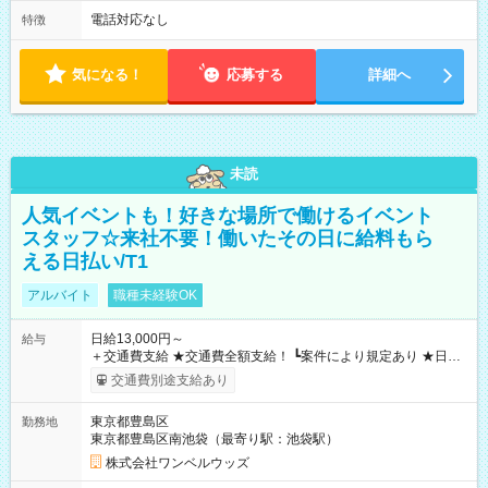
電話対応なし
特徴
気になる！
応募する
詳細へ
未読
人気イベントも！好きな場所で働けるイベント
スタッフ☆来社不要！働いたその日に給料もら
える日払い/T1
アルバイト
職種未経験OK
日給13,000円～
給与
＋交通費支給 ★交通費全額支給！ ┗案件により規定あり ★日払
いOK！（規定あり） ┗働いたその日に現金GET♪ お仕事後はコ
交通費別途支給あり
ンビニATMから 日払い分を引き落とせます！ 【試用期間】試
用期間なし
東京都豊島区
勤務地
東京都豊島区南池袋（最寄り駅：池袋駅）
株式会社ワンベルウッズ