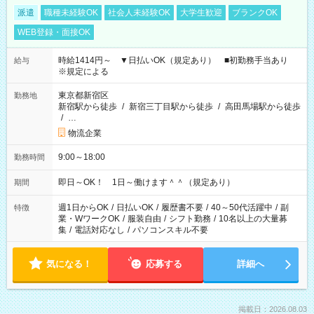
派遣
職種未経験OK
社会人未経験OK
大学生歓迎
ブランクOK
WEB登録・面接OK
時給1414円～ ▼日払いOK（規定あり） ■初勤務手当あり
給与
※規定による
東京都新宿区
勤務地
新宿駅から徒歩
/
新宿三丁目駅から徒歩
/
高田馬場駅から徒歩
/
…
物流企業
9:00～18:00
勤務時間
即日～OK！ 1日～働けます＾＾（規定あり）
期間
週1日からOK
/
日払いOK
/
履歴書不要
/
40～50代活躍中
/
副
特徴
業・WワークOK
/
服装自由
/
シフト勤務
/
10名以上の大量募
集
/
電話対応なし
/
パソコンスキル不要
気になる！
応募する
詳細へ
掲載日：2026.08.03