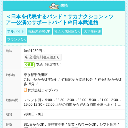
未読
＜日本を代表するバンド＊サカナクション＞ツ
アー公演のサポートバイト＠日本武道館
アルバイト
職種未経験OK
社会人未経験OK
大学生歓迎
ブランクOK
時給1250円～
給与
交通費別途支給あり
支給（規定有り）
交通費
東京都千代田区
勤務地
九段下駅から徒歩5分
/
竹橋駅から徒歩10分
/
神保町駅から徒
歩15分
/
…
株式会社ライブパワー
＜シフト例＞ 9:00～22:30 12:30～22:00 15:30～21:00 12:30～
勤務時間
19:00 12:30～22:00 上記の時間から好きな時間を選べます！ ※
時間は変更となる可能性があります
9月8日・9日
期間
週1日からOK
/
履歴書不要
/
副業・WワークOK
/
シフト勤務
/
特徴