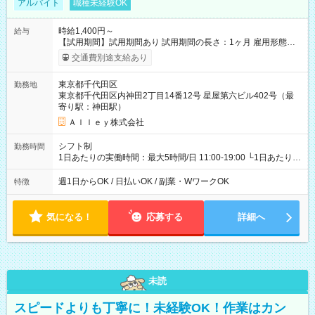
アルバイト
職種未経験OK
時給1,400円～
給与
【試用期間】試用期間あり 試用期間の長さ：1ヶ月 雇用形態、
給与は本採用時と同じです。
交通費別途支給あり
東京都千代田区
勤務地
東京都千代田区内神田2丁目14番12号 星屋第六ビル402号（最
寄り駅：神田駅）
Ａｌｌｅｙ株式会社
シフト制
勤務時間
1日あたりの実働時間：最大5時間/日 11:00-19:00 └1日あたりの
実働時間：1-5時間 └上記の時間帯内であれば、いつでも勤務可
能！ └平日・土曜日の中で、お好きな曜日でご勤務いただけま
週1日からOK / 日払いOK / 副業・WワークOK
特徴
す！ 【シフト例】 ・11:00～14:00 ・16:30～19:00 ・13:00～
18:00 などのように、自由な働き方が可能なお仕事です！
気になる！
応募する
詳細へ
未読
スピードよりも丁寧に！未経験OK！作業はカン