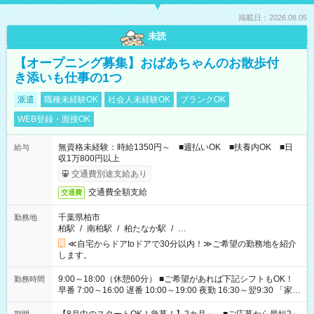
掲載日：2026.08.05
未読
【オープニング募集】おばあちゃんのお散歩付
き添いも仕事の1つ
派遣
職種未経験OK
社会人未経験OK
ブランクOK
WEB登録・面接OK
無資格未経験：時給1350円～ ■週払いOK ■扶養内OK ■日
給与
収1万800円以上
交通費別途支給あり
交通費全額支給
交通費
千葉県柏市
勤務地
柏駅
/
南柏駅
/
柏たなか駅
/
…
≪自宅からドアtoドアで30分以内！≫ご希望の勤務地を紹介
します。
9:00～18:00（休憩60分） ■ご希望があれば下記シフトもOK！
勤務時間
早番 7:00～16:00 遅番 10:00～19:00 夜勤 16:30～翌9:30 「家族
と休みを合わせたい」 「余裕を持って夕飯の準備がしたい」
「できれば残業はしたくない」 など、ご希望を教えてください