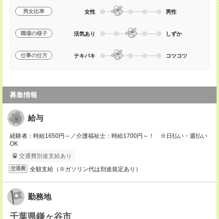
男女比率
女性
男性
職場の様子
活気あり
しずか
仕事の仕方
テキパキ
コツコツ
募集情報
給与
経験者：時給1650円～／介護福祉士：時給1700円～！ ※日払い・週払い
OK
交通費別途支給あり
全額支給（※ガソリン代は別途規定あり）
交通費
勤務地
千葉県鎌ヶ谷市