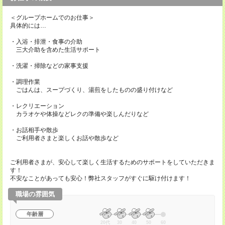
＜グループホームでのお仕事＞
具体的には…
・入浴・排泄・食事の介助
三大介助を含めた生活サポート
・洗濯・掃除などの家事支援
・調理作業
ごはんは、スープづくり、湯煎をしたものの盛り付けなど
・レクリエーション
カラオケや体操などレクの準備や楽しんだりなど
・お話相手や散歩
ご利用者さまと楽しくお話や散歩など
ご利用者さまが、安心して楽しく生活するためのサポートをしていただきま
す！
不安なことがあっても安心！弊社スタッフがすぐに駆け付けます！
職場の雰囲気
年齢層
20代
30
40
50
60