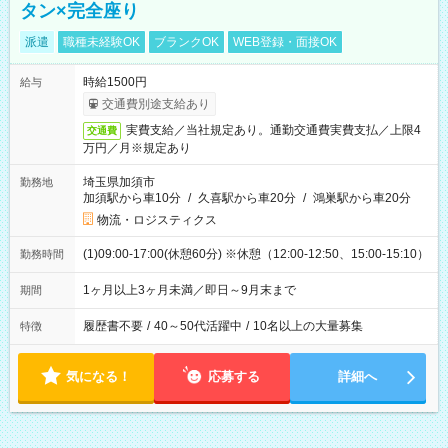
タン×完全座り
派遣
職種未経験OK
ブランクOK
WEB登録・面接OK
時給1500円
給与
交通費別途支給あり
実費支給／当社規定あり。通勤交通費実費支払／上限4
交通費
万円／月※規定あり
埼玉県加須市
勤務地
加須駅から車10分
/
久喜駅から車20分
/
鴻巣駅から車20分
物流・ロジスティクス
(1)09:00-17:00(休憩60分) ※休憩（12:00-12:50、15:00-15:10）
勤務時間
1ヶ月以上3ヶ月未満／即日～9月末まで
期間
履歴書不要
/
40～50代活躍中
/
10名以上の大量募集
特徴
気になる！
応募する
詳細へ