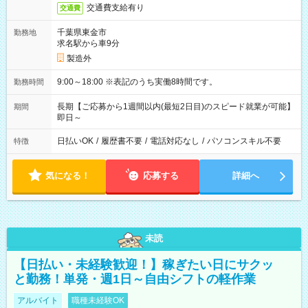
交通費支給有り
交通費
千葉県東金市
勤務地
求名駅から車9分
製造外
9:00～18:00 ※表記のうち実働8時間です。
勤務時間
長期【ご応募から1週間以内(最短2日目)のスピード就業が可能】
期間
即日～
日払いOK
/
履歴書不要
/
電話対応なし
/
パソコンスキル不要
特徴
気になる！
応募する
詳細へ
未読
【日払い・未経験歓迎！】稼ぎたい日にサクッ
と勤務！単発・週1日～自由シフトの軽作業
アルバイト
職種未経験OK