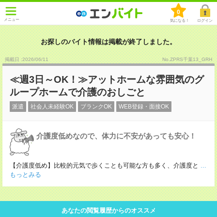
0
メニュー
気になる！
ログイン
お探しのバイト情報は掲載が終了しました。
掲載日 :2026
/
06
/
11
No.ZPRS千葉13_GRH
≪週3日～OK！≫アットホームな雰囲気のグ
ループホームで介護のおしごと
派遣
社会人未経験OK
ブランクOK
WEB登録・面接OK
介護度低めなので、体力に不安があっても安心！
【介護度低め】比較的元気で歩くことも可能な方も多く、介護度と
...
もっとみる
あなたの閲覧履歴からのオススメ