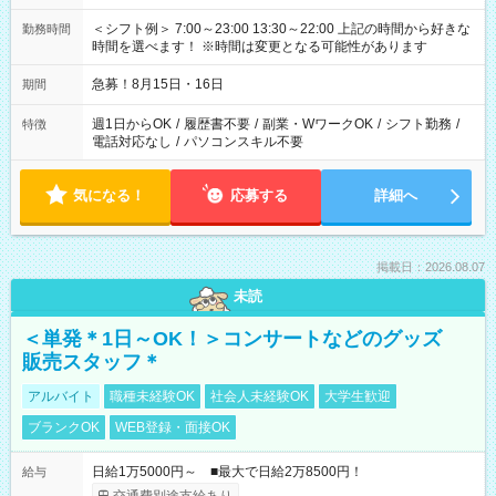
＜シフト例＞ 7:00～23:00 13:30～22:00 上記の時間から好きな
勤務時間
時間を選べます！ ※時間は変更となる可能性があります
急募！8月15日・16日
期間
週1日からOK
/
履歴書不要
/
副業・WワークOK
/
シフト勤務
/
特徴
電話対応なし
/
パソコンスキル不要
気になる！
応募する
詳細へ
掲載日：2026.08.07
未読
＜単発＊1日～OK！＞コンサートなどのグッズ
販売スタッフ＊
アルバイト
職種未経験OK
社会人未経験OK
大学生歓迎
ブランクOK
WEB登録・面接OK
日給1万5000円～ ■最大で日給2万8500円！
給与