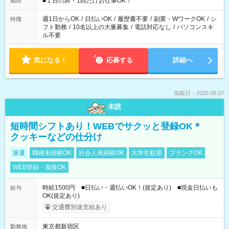
■１日のみ・1回だけお仕事OK！
期間
現場によって異なります。 ※勿論、休憩時間はあるのでご安心
ください！
週1日からOK
/
日払いOK
/
履歴書不要
/
副業・WワークOK
/
シ
特徴
フト勤務
/
10名以上の大量募集
/
電話対応なし
/
パソコンスキ
ル不要
気になる！
応募する
詳細へ
掲載日：2026.08.07
未読
短時間シフトあり！WEBでサクッと登録OK＊
クッキーなどの仕分け
派遣
職種未経験OK
社会人未経験OK
大学生歓迎
ブランクOK
WEB登録・面接OK
時給1500円 ■日払い・週払いOK！(規定あり) ■現金日払いも
給与
OK(規定あり)
交通費別途支給あり
東京都新宿区
勤務地