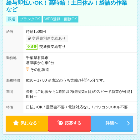
給与即払いOK！高時給！土日休み！袋詰め作業
など
派遣
ブランクOK
WEB登録・面接OK
時給1500円
給与
交通費別途支給あり
交通費支給有り
交通費
千葉県君津市
勤務地
君津駅から車9分
その他製造
8:30～17:00 ※表記のうち実働7時間45分です。
勤務時間
長期【ご応募から1週間以内(最短2日目)のスピード就業が可能】
期間
即日～
日払いOK
/
履歴書不要
/
電話対応なし
/
パソコンスキル不要
特徴
気になる！
応募する
詳細へ