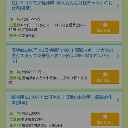
注目＊コツモク軽作業○かんたんな目視チェックのお
仕事[派遣]
[給 与]
時給1225円
[交通費]
632円／1日あたり ※1日の交通費上限＝
79円×所定労働時間
気になる！
[勤務地]
新静岡駅
高時給2000円☆1日4時間でOK！国際スポーツ大会の
受付スタッフ☆来社不要！日払いOK♪/N1[アルバイ
ト]
[給 与]
時給2,000円～
[勤務地]
愛知県名古屋市中区金山（最寄り駅：金山
気になる！
駅）
給与即払いOK！土日休み！日勤のお仕事！袋詰め作
業[派遣]
[給 与]
時給1300円
[交通費]
交通費支給有り
気になる！
[勤務地]
御厨(静岡県)駅から車14分