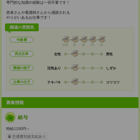
専門的な知識や経験は一切不要です！
患者さんや看護師さんから感謝される
やりがいあるお仕事です！
職場の雰囲気
年齢層
20代
30
40
50
60
男女比率
女性
男性
職場の様子
活気あり
しずか
仕事の仕方
テキパキ
コツコツ
募集情報
給与
時給1100円～
交通費別途支給あり