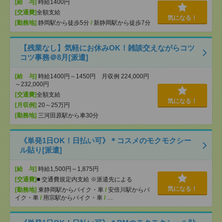
[給 与]
時給1400円
[交通費]
全額支給
気になる！
[勤務地]
静岡駅から徒歩5分
/
新静岡駅から徒歩7分
【残業なし】気軽にお休みOK！雑談交えながらコツ
コツ事務＠8月[派遣]
[給 与]
時給1400円～1450円 月収例 224,000円
～232,000円
[交通費]
全額支給
気になる！
[月収例]
20～25万円
[勤務地]
三河田原駅から車30分
《単発1日OK！日払い可》＊コスメのモクモクシー
ル貼り[派遣]
[給 与]
時給1,500円～1,875円
[交通費]
■ 交通費規定内支給 ※派遣先による
気になる！
[勤務地]
東静岡駅からバイク・車
/
安倍川駅からバ
イク・車
/
用宗駅からバイク・車
/
…