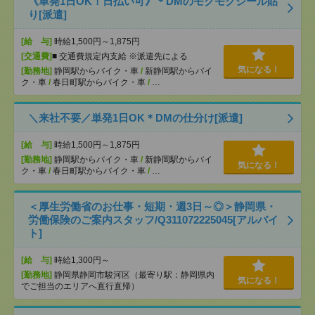
《単発1日OK！日払い可》＊DMのモクモクシール貼
り[派遣]
[給 与]
時給1,500円～1,875円
[交通費]
■ 交通費規定内支給 ※派遣先による
気になる！
[勤務地]
静岡駅からバイク・車
/
新静岡駅からバイ
ク・車
/
春日町駅からバイク・車
/
…
＼来社不要／単発1日OK＊DMの仕分け[派遣]
[給 与]
時給1,500円～1,875円
[勤務地]
静岡駅からバイク・車
/
新静岡駅からバイ
気になる！
ク・車
/
春日町駅からバイク・車
/
…
＜厚生労働省のお仕事・短期・週3日～◎＞静岡県・
労働保険のご案内スタッフ/Q311072225045[アルバイ
ト]
[給 与]
時給1,300円～
[勤務地]
静岡県静岡市駿河区（最寄り駅：静岡県内
気になる！
でご担当のエリアへ直行直帰）