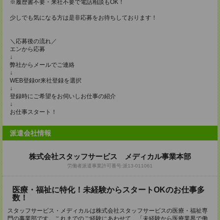
※履歴書不要・来社不要で電話相談もOK！
少しでも気になる方は是非応募をお待ちしております！
＼応募後の流れ／
エンから応募
↓
弊社からメールでご連絡
↓
WEB登録or来社登録を選択
↓
登録時にご希望をお伺いしお仕事の紹介
↓
お仕事スタート！
派遣会社情報
株式会社スタッフサービス メディカル事業本部
労働者派遣事業許可番号:派13-011061
医療・福祉に特化！未経験からスタートOKのお仕事多
数！
スタッフサービス・メディカルは株式会社スタッフサービスの医療・福祉専
門の事業部です。これまでのご経験にあわせて、「未経験から医療業界で働