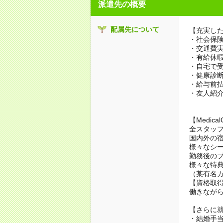
派遣先の概要
配属先について
【充実し
・社会保
・交通費
・有給休
・自宅で
・健康診
・給与前
・友人紹
【MedicalC
全スタッ
国内外の
様々なシ
勤務後の
様々な特
（某有名
【資格取
働きなが
【さらに
・結婚手