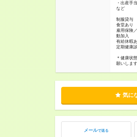
・出産手
など
制服貸与
食堂あり
雇用保険
動加入
有給休暇
定期健康診
＊健康状
願いしま
気に
メール
で送る