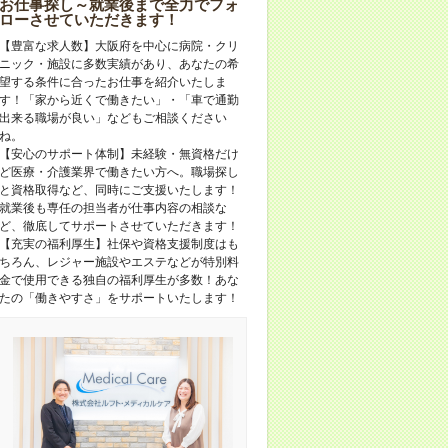
お仕事探し～就業後まで全力でフォ
ローさせていただきます！
【豊富な求人数】大阪府を中心に病院・クリ
ニック・施設に多数実績があり、あなたの希
望する条件に合ったお仕事を紹介いたしま
す！「家から近くで働きたい」・「車で通勤
出来る職場が良い」などもご相談ください
ね。
【安心のサポート体制】未経験・無資格だけ
ど医療・介護業界で働きたい方へ。職場探し
と資格取得など、同時にご支援いたします！
就業後も専任の担当者が仕事内容の相談な
ど、徹底してサポートさせていただきます！
【充実の福利厚生】社保や資格支援制度はも
ちろん、レジャー施設やエステなどが特別料
金で使用できる独自の福利厚生が多数！あな
たの「働きやすさ」をサポートいたします！