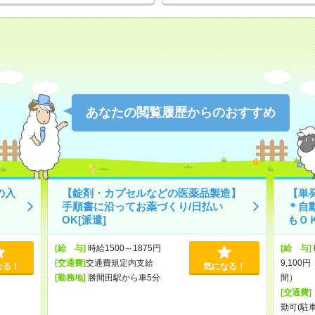
あなたの閲覧履歴からのおすすめ
の入
【錠剤・カプセルなどの医薬品製造】
【単発
手順書に沿ってお薬づくり/日払い
＊自
OK[派遣]
もＯＫ
[給 与]
時給1500～1875円
[給 与]
[交通費]
交通費規定内支給
9,100円
なる！
気になる！
[勤務地]
勝間田駅から車5分
間）
[交通費]
勤可(駐