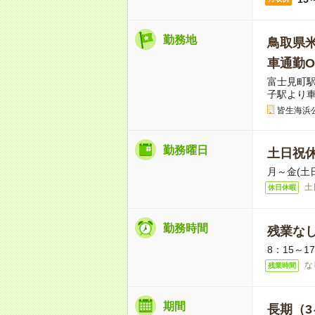
勤務地
鳥取県
車通勤O
富士見町駅
子駅より車
皆生海浜
勤務曜日
土日祝
月～金(土
土
休日休暇
勤務時間
残業な
8：15～1
な
残業時間
期間
長期（3