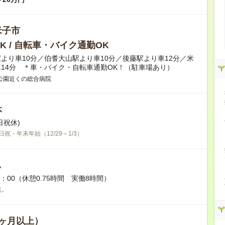
米子市
K / 自転車・バイク通勤OK
より車10分／伯耆大山駅より車10分／後藤駅より車12分／米
14分 ＊車・バイク・自転車通勤OK！（駐車場あり）
公園近くの総合病院
休
日祝休)
日祝・年末年始（12/29～1/3）
し
7：00（休憩0.75時間 実働8時間）
し
ヶ月以上）