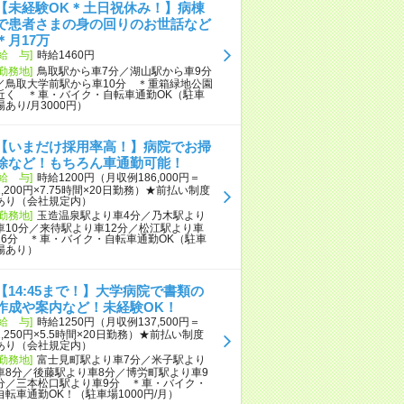
【未経験OK＊土日祝休み！】病棟
で患者さまの身の回りのお世話など
＊月17万
[給 与]
時給1460円
[勤務地]
鳥取駅から車7分／湖山駅から車9分
／鳥取大学前駅から車10分 ＊重箱緑地公園
近く ＊車・バイク・自転車通勤OK（駐車
場あり/月3000円）
【いまだけ採用率高！】病院でお掃
除など！もちろん車通勤可能！
[給 与]
時給1200円（月収例186,000円＝
1,200円×7.75時間×20日勤務）★前払い制度
あり（会社規定内）
[勤務地]
玉造温泉駅より車4分／乃木駅より
車10分／来待駅より車12分／松江駅より車
16分 ＊車・バイク・自転車通勤OK（駐車
場あり）
【14:45まで！】大学病院で書類の
作成や案内など！未経験OK！
[給 与]
時給1250円（月収例137,500円＝
1,250円×5.5時間×20日勤務）★前払い制度
あり（会社規定内）
[勤務地]
富士見町駅より車7分／米子駅より
車8分／後藤駅より車8分／博労町駅より車9
分／三本松口駅より車9分 ＊車・バイク・
自転車通勤OK！（駐車場1000円/月）