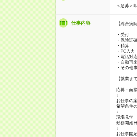
＜急募＞即
仕事内容
【総合病
・受付
・保険証
・精算
・PC入力
・電話対
・自動再
・その他
【就業ま
応募・面
↓
お仕事の
希望条件
↓
現場見学
勤務開始
↓
お仕事開