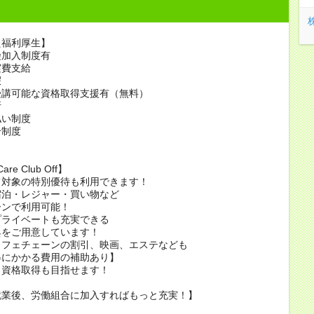
た福利厚生】
険加入制度有
実費支給
暇
受講可能な資格取得支援有（無料）
断
払い制度
介制度
are Club Off】
フ対象の特別優待も利用できます！
宿泊・レジャー・買い物など
ーンで利用可能！
プライベートも充実できる
典をご用意しています！
カフェチェーンの割引、映画、エステなども
得にかかる費用の補助あり】
ら資格取得も目指せます！
就業後、労働組合に加入すればもっと充実！】
当