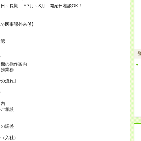
日～長期 ＊7月～8月～開始日相談OK！
院で医事課外来係】
確認
応
来機の操作案内
事務業務
での流れ】
接
案内
のご相談
日の調整
始（入社）