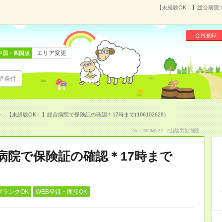
【未経験OK！】総合病院で
会員登録
エリア変更
中国・四国版
望条件
【未経験OK！】総合病院で保険証の確認＊17時まで(106102628）
No.LMCM521_2山陰労災病院
病院で保険証の確認＊17時まで
ブランクOK
WEB登録・面接OK