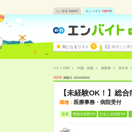
エン派遣
3585
件
エン バイト
7257
件
0
気になるリスト
保存した希
バイトTOP
中国・四国
鳥取県
米子市
NEW
掲載日 :
2026
/
08
/
04
【未経験OK！】総合
医療事務・病院受付
職種：
派遣
職種未経験OK
社会人未経験OK