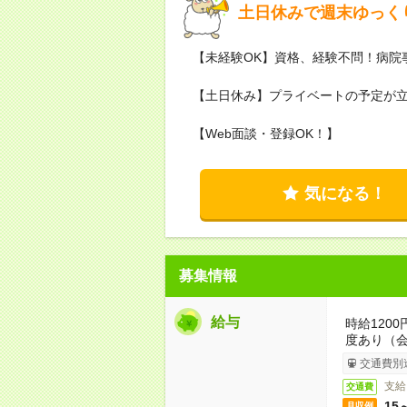
土日休みで週末ゆっく
【未経験OK】資格、経験不問！病院
【土日休み】プライベートの予定が
【Web面談・登録OK！】
気になる！
募集情報
給与
時給1200
度あり（
交通費別
支給
交通費
15
月収例