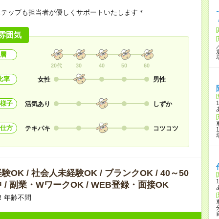
ステップも担当者が優しくサポートいたします＊
雰囲気
層
20代
30
40
50
60
比率
女性
男性
様子
活気あり
しずか
仕方
テキパキ
コツコツ
OK / 社会人未経験OK / ブランクOK / 40～50
 / 副業・WワークOK / WEB登録・面接OK
！年齢不問