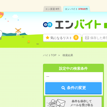
エン派遣
0
件
エン バイト
37810
件
0
気になるリスト
保存した希
バイトTOP
検索結果
設定中の検索条件
---
条件の変更
条件を保存して
メールを受け取る