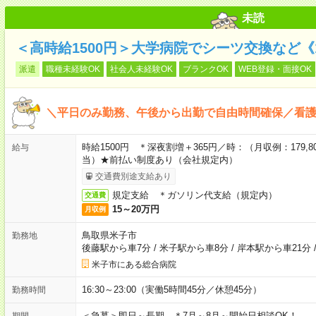
未読
＜高時給1500円＞大学病院でシーツ交換など《
派遣
職種未経験OK
社会人未経験OK
ブランクOK
WEB登録・面接OK
＼平日のみ勤務、午後から出勤で自由時間確保／看
時給1500円 ＊深夜割増＋365円／時：（月収例：179,80
給与
当）★前払い制度あり（会社規定内）
交通費別途支給あり
規定支給 ＊ガソリン代支給（規定内）
交通費
15～20万円
月収例
鳥取県米子市
勤務地
後藤駅から車7分
/
米子駅から車8分
/
岸本駅から車21分
米子市にある総合病院
16:30～23:00（実働5時間45分／休憩45分）
勤務時間
＜急募＞即日～長期 ＊7月～8月～開始日相談OK！
期間