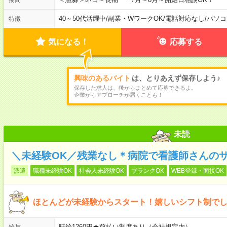
40～50代活躍中
/
副業・WワークOK
/
電話対応なし
/
パソコ
特徴
気になる！
応募する
興味のあるバイト
は、とりあえず保存しよう♪
保存した求人は、後からまとめて応募できるよ。
企業からアプローチが届くことも！
未読
＼未経験OK／残業なし＊病院で看護師さんの
派遣
職種未経験OK
社会人未経験OK
ブランクOK
WEB登録・面接OK
ほとんどが未経験からスタート！嬉しいシフト制で
時給1260円★前払い制度あり（会社規定内）
給与