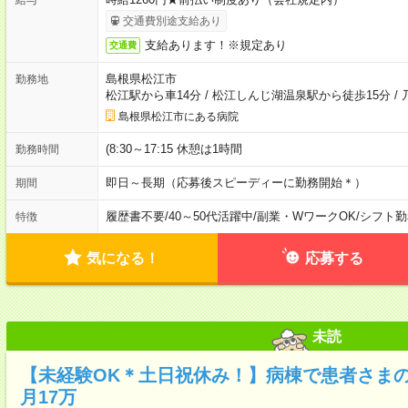
交通費別途支給あり
支給あります！※規定あり
交通費
島根県松江市
勤務地
松江駅から車14分
/
松江しんじ湖温泉駅から徒歩15分
/
島根県松江市にある病院
(8:30～17:15 休憩は1時間
勤務時間
即日～長期（応募後スピーディーに勤務開始＊）
期間
履歴書不要
/
40～50代活躍中
/
副業・WワークOK
/
シフト勤
特徴
気になる！
応募する
未読
【未経験OK＊土日祝休み！】病棟で患者さま
月17万