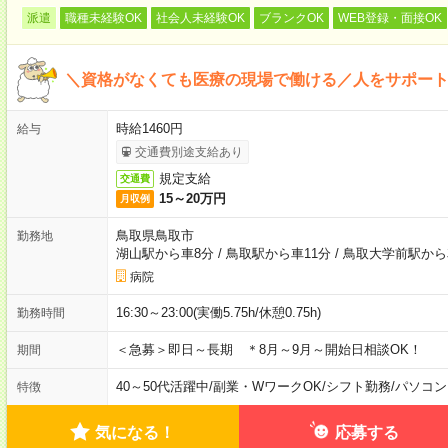
派遣
職種未経験OK
社会人未経験OK
ブランクOK
WEB登録・面接OK
＼資格がなくても医療の現場で働ける／人をサポー
時給1460円
給与
交通費別途支給あり
規定支給
交通費
15～20万円
月収例
鳥取県鳥取市
勤務地
湖山駅から車8分
/
鳥取駅から車11分
/
鳥取大学前駅から
病院
16:30～23:00(実働5.75h/休憩0.75h)
勤務時間
＜急募＞即日～長期 ＊8月～9月～開始日相談OK！
期間
40～50代活躍中
/
副業・WワークOK
/
シフト勤務
/
パソコン
特徴
気になる！
応募する