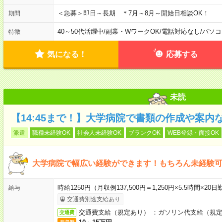
＜急募＞即日～長期 ＊7月～8月～開始日相談OK！
期間
40～50代活躍中
/
副業・WワークOK
/
電話対応なし
/
パソコ
特徴
気になる！
応募する
未読
【14:45まで！】大学病院で書類の作成や案内
派遣
職種未経験OK
社会人未経験OK
ブランクOK
WEB登録・面接OK
大学病院で幅広い経験ができます！もちろん未経験
時給1250円（月収例137,500円＝1,250円×5.5時間
給与
交通費別途支給あり
交通費支給（規定あり） ：ガソリン代支給（規
交通費