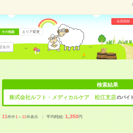
会員登録
エリア変更
その他版
望条件
検索結果
株式会社ルフト・メディカルケア 松江支店
のバイ
1,350
11
平均時給:
円
件中
1
～
11
件表示