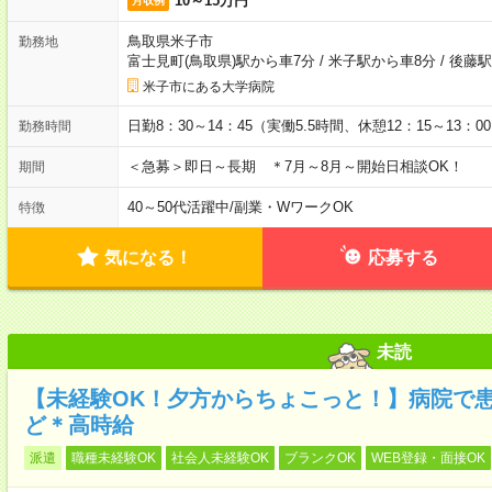
10～15万円
月収例
鳥取県米子市
勤務地
富士見町(鳥取県)駅から車7分
/
米子駅から車8分
/
後藤駅
米子市にある大学病院
日勤8：30～14：45（実働5.5時間、休憩12：15～13：0
勤務時間
＜急募＞即日～長期 ＊7月～8月～開始日相談OK！
期間
40～50代活躍中
/
副業・WワークOK
特徴
気になる！
応募する
未読
【未経験OK！夕方からちょこっと！】病院で
ど＊高時給
派遣
職種未経験OK
社会人未経験OK
ブランクOK
WEB登録・面接OK