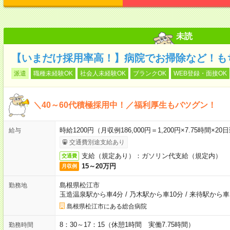
未読
【いまだけ採用率高！】病院でお掃除など！も
派遣
職種未経験OK
社会人未経験OK
ブランクOK
WEB登録・面接OK
＼40～60代積極採用中！／福利厚生もバツグン！
時給1200円（月収例186,000円＝1,200円×7.75時
給与
交通費別途支給あり
支給（規定あり）：ガソリン代支給（規定内）
交通費
15～20万円
月収例
島根県松江市
勤務地
玉造温泉駅から車4分
/
乃木駅から車10分
/
来待駅から車
島根県松江市にある総合病院
8：30～17：15（休憩1時間 実働7.75時間）
勤務時間