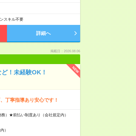
ンスキル不要
詳細へ
掲載日：2026.08.06
NEW
など！未経験OK！
可、丁寧指導あり安心です！
×20日勤務）★前払い制度あり（会社規定内）
定内）