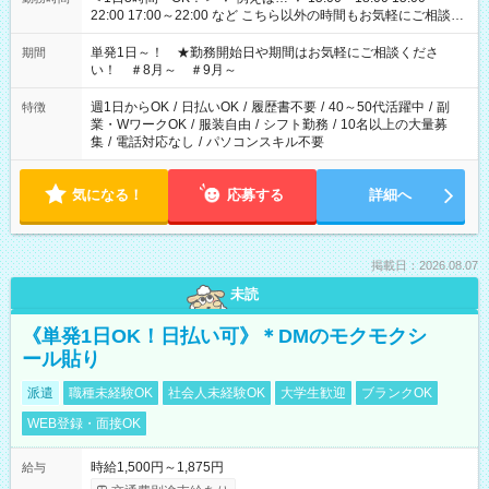
22:00 17:00～22:00 など こちら以外の時間もお気軽にご相談く
ださい！
単発1日～！ ★勤務開始日や期間はお気軽にご相談くださ
期間
い！ ＃8月～ ＃9月～
週1日からOK
/
日払いOK
/
履歴書不要
/
40～50代活躍中
/
副
特徴
業・WワークOK
/
服装自由
/
シフト勤務
/
10名以上の大量募
集
/
電話対応なし
/
パソコンスキル不要
気になる！
応募する
詳細へ
掲載日：2026.08.07
未読
《単発1日OK！日払い可》＊DMのモクモクシ
ール貼り
派遣
職種未経験OK
社会人未経験OK
大学生歓迎
ブランクOK
WEB登録・面接OK
時給1,500円～1,875円
給与