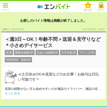
0
メニュー
気になる！
ログイン
お探しのバイト情報は掲載が終了しました。
掲載日 :2026
/
05
/
31
No.NCK水戸_12MIT
＜週3日～OK！年齢不問＞送迎＆見守りなど
＊小さめデイサービス
派遣
職種未経験OK
社会人未経験OK
大学生歓迎
ブランクOK
WEB登録・面接OK
≪土日休みOK≫送迎などのお仕事！お給与は日払
い可能です＊
送迎の経験がない方も始めやすいのが施設のドライバー。施設の近
...
もっとみる