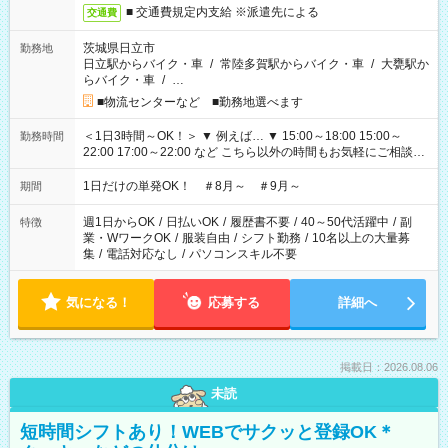
■ 交通費規定内支給 ※派遣先による
交通費
茨城県日立市
勤務地
日立駅からバイク・車
/
常陸多賀駅からバイク・車
/
大甕駅か
らバイク・車
/
…
■物流センターなど ■勤務地選べます
＜1日3時間～OK！＞ ▼ 例えば… ▼ 15:00～18:00 15:00～
勤務時間
22:00 17:00～22:00 など こちら以外の時間もお気軽にご相談く
ださい！
1日だけの単発OK！ ＃8月～ ＃9月～
期間
週1日からOK
/
日払いOK
/
履歴書不要
/
40～50代活躍中
/
副
特徴
業・WワークOK
/
服装自由
/
シフト勤務
/
10名以上の大量募
集
/
電話対応なし
/
パソコンスキル不要
気になる！
応募する
詳細へ
掲載日：2026.08.06
未読
短時間シフトあり！WEBでサクッと登録OK＊