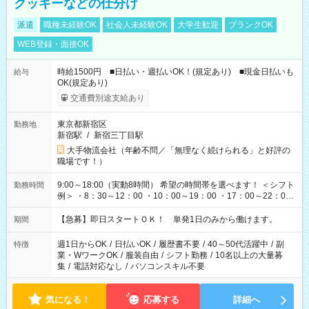
クッキーなどの仕分け
派遣
職種未経験OK
社会人未経験OK
大学生歓迎
ブランクOK
WEB登録・面接OK
時給1500円 ■日払い・週払いOK！(規定あり) ■現金日払いも
給与
OK(規定あり)
交通費別途支給あり
東京都新宿区
勤務地
新宿駅
/
新宿三丁目駅
大手物流会社（年齢不問／「無理なく続けられる」と好評の
職場です！）
9:00～18:00（実動8時間） 希望の時間帯を選べます！ ＜シフト
勤務時間
例＞ ・8：30～12：00 ・10：00～19：00 ・17：00～22：00
・13：00～22：00 ・22：00～翌6：00 など
【急募】即日スタートＯＫ！ 単発1日のみから働けます。
期間
週1日からOK
/
日払いOK
/
履歴書不要
/
40～50代活躍中
/
副
特徴
業・WワークOK
/
服装自由
/
シフト勤務
/
10名以上の大量募
集
/
電話対応なし
/
パソコンスキル不要
気になる！
応募する
詳細へ