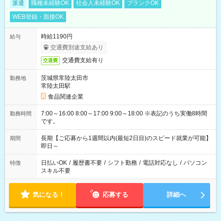
派遣
職種未経験OK
社会人未経験OK
ブランクOK
WEB登録・面接OK
時給1190円
給与
交通費別途支給あり
交通費支給有り
交通費
茨城県常陸太田市
勤務地
常陸太田駅
食品関連企業
7:00～16:00 8:00～17:00 9:00～18:00 ※表記のうち実働8時間
勤務時間
です。
長期【ご応募から1週間以内(最短2日目)のスピード就業が可能】
期間
即日～
日払いOK
/
履歴書不要
/
シフト勤務
/
電話対応なし
/
パソコン
特徴
スキル不要
気になる！
応募する
詳細へ