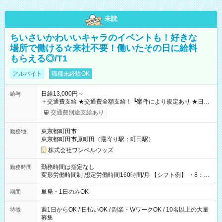
未読
ちいさいかわいいキャラのイベントも！好きな
場所で働ける☆来社不要！働いたその日に給料
もらえる◎/T1
アルバイト
職種未経験OK
日給13,000円～
給与
＋交通費支給 ★交通費全額支給！ ┗案件により規定あり ★日払
いOK！（規定あり） ┗働いたその日に現金GET♪ お仕事後はコ
交通費別途支給あり
ンビニATMから 日払い分を引き落とせます！ 【試用期間】試
用期間なし
東京都町田市
勤務地
東京都町田市原町田（最寄り駅：町田駅）
株式会社ワンベルウッズ
勤務時間は指定なし
勤務時間
変形労働時間制 想定労働時間160時間/月 【シフト例】 ・8：00
～21：00
単発・1日のみOK
期間
週1日からOK / 日払いOK / 副業・WワークOK / 10名以上の大量
特徴
募集