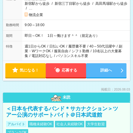
新宿駅から徒歩
/
新宿三丁目駅から徒歩
/
高田馬場駅から徒歩
/
…
物流企業
9:00～18:00
勤務時間
即日～OK！ 1日～働けます＾＾（規定あり）
期間
週1日からOK
/
日払いOK
/
履歴書不要
/
40～50代活躍中
/
副
特徴
業・WワークOK
/
服装自由
/
シフト勤務
/
10名以上の大量募
集
/
電話対応なし
/
パソコンスキル不要
気になる！
応募する
詳細へ
掲載日：2026.08.03
未読
＜日本を代表するバンド＊サカナクション＞ツ
アー公演のサポートバイト＠日本武道館
アルバイト
職種未経験OK
社会人未経験OK
大学生歓迎
ブランクOK