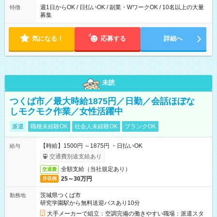
週1日からOK / 日払いOK / 副業・WワークOK / 10名以上の大量
特徴
募集
気になる！
応募する
詳細へ
未読
つくば市／最大時給1875円／日勤／会話ほぼな
しモクモク作業／女性活躍中
派遣
職種未経験OK
社会人未経験OK
ブランクOK
【時給】1500円 ～1875円 ・日払いOK
給与
交通費別途支給あり
全額支給（当社規定あり）
交通費
25～30万円
月収例
茨城県つくば市
勤務地
研究学園駅から無料送迎バスあり10分
大手メーカーで組立：空調完備の働きやすい職場：派遣スタ