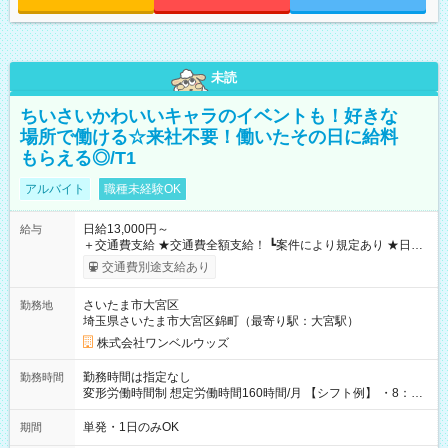
未読
ちいさいかわいいキャラのイベントも！好きな
場所で働ける☆来社不要！働いたその日に給料
もらえる◎/T1
アルバイト
職種未経験OK
日給13,000円～
給与
＋交通費支給 ★交通費全額支給！ ┗案件により規定あり ★日払
いOK！（規定あり） ┗働いたその日に現金GET♪ お仕事後はコ
交通費別途支給あり
ンビニATMから 日払い分を引き落とせます！ 【試用期間】試
用期間なし
さいたま市大宮区
勤務地
埼玉県さいたま市大宮区錦町（最寄り駅：大宮駅）
株式会社ワンベルウッズ
勤務時間は指定なし
勤務時間
変形労働時間制 想定労働時間160時間/月 【シフト例】 ・8：00
～21：00
単発・1日のみOK
期間