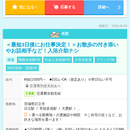
気になる！
応募する
詳細へ
掲載日：2026.08.04
未読
＜最短3日後にお仕事決定！＞お散歩の付き添い
やお話相手など！入浴介助ナシ
派遣
職種未経験OK
社会人未経験OK
大学生歓迎
ブランクOK
WEB登録・面接OK
時給1500円～ ■日払いOK（規定あり）※即日払い不可
給与
交通費別途支給あり
交通費全額支給
交通費
茨城県日立市
勤務地
日立駅
/
常陸多賀駅
/
大甕駅
/
…
＜選べる勤務地＞介護施設や病院 ※ご自宅の近くなど、お
好きな場所を選べます！
★1日5時間～OK！ （例）9:00～18:00のあいだ もちろん1日8時
勤務時間