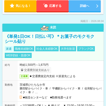
気になる！
応募する
詳細へ
掲載日：2026.08.04
未読
《単発1日OK！日払い可》＊お菓子のモクモク
シール貼り
派遣
職種未経験OK
社会人未経験OK
大学生歓迎
ブランクOK
WEB登録・面接OK
時給1,500円～1,875円
給与
交通費別途支給あり
■ 交通費規定内支給 ※派遣先による
交通費
茨城県ひたちなか市
勤務地
勝田駅からバイク・車
/
平磯駅からバイク・車
/
佐和駅からバ
イク・車
/
…
■物流センターなど ■勤務地選べます
＜1日3時間～OK！＞ ▼ 例えば… ▼ 15:00～18:00 15:00～
勤務時間