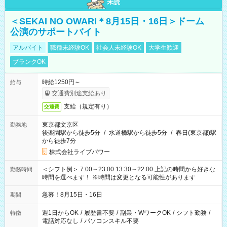
未読
＜SEKAI NO OWARI＊8月15日・16日＞ドーム
公演のサポートバイト
アルバイト
職種未経験OK
社会人未経験OK
大学生歓迎
ブランクOK
時給1250円～
給与
交通費別途支給あり
支給（規定有り）
交通費
東京都文京区
勤務地
後楽園駅から徒歩5分
/
水道橋駅から徒歩5分
/
春日(東京都)駅
から徒歩7分
株式会社ライブパワー
＜シフト例＞ 7:00～23:00 13:30～22:00 上記の時間から好きな
勤務時間
時間を選べます！ ※時間は変更となる可能性があります
急募！8月15日・16日
期間
週1日からOK
/
履歴書不要
/
副業・WワークOK
/
シフト勤務
/
特徴
電話対応なし
/
パソコンスキル不要