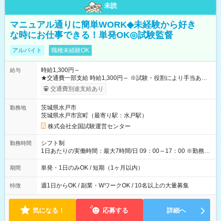
未読
マニュアル通りに簡単WORK◆未経験から好き
な時にお仕事できる！単発OK◎試験監督
アルバイト
職種未経験OK
時給1,300円～
給与
★交通費一部支給 時給1,300円～ ※試験・役割により手当あり
※勤務回数により昇給あり 【即給（前払い）オプションあ
交通費別途支給あり
り！】 希望される場合、勤務から1週間ほどで給与の一部を受け
取れます。 ※手数料418円がかかります。 【過去試験日の収入
茨城県水戸市
勤務地
例】 ・河合塾模擬試験 8:30～17:30（休憩1時間） 時給1,300円
茨城県水戸市宮町（最寄り駅：水戸駅）
×8時間＝日収10,400円＋交通費 ※当日の役割により時給＋100
円の場合あり ・国家試験 7:00～13:30（休憩なし） 時給1,300
株式会社全国試験運営センター
円（役割手当＋100円）×6時間＝日収8,400円＋交通費 【試用期
間】試用期間なし
シフト制
勤務時間
1日あたりの実働時間：最大7時間/日 09：00～17：00 ※勤務時
間は 試験により異なります。
単発・1日のみOK / 短期（1ヶ月以内）
期間
週1日からOK / 副業・WワークOK / 10名以上の大量募集
特徴
気になる！
応募する
詳細へ