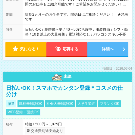
間のお仕事もご紹介可能です！ご希望をお聞かせください！★
家庭の都合でお休みが必要な場合も遠慮なくご相談ください。
※週最低15時間以上の勤務が必要です
短期2ヵ月～のお仕事です。開始日はご相談ください！ ★急募
期間
です！
日払いOK
/
履歴書不要
/
40～50代活躍中
/
服装自由
/
シフト勤
特徴
務
/
10名以上の大量募集
/
電話対応なし
/
パソコンスキル不要
気になる！
応募する
詳細へ
掲載日：2026.08.04
未読
日払いOK！スマホでカンタン登録＊コスメの仕
分け
派遣
職種未経験OK
社会人未経験OK
大学生歓迎
ブランクOK
WEB登録・面接OK
時給1,500円～1,875円
給与
交通費別途支給あり