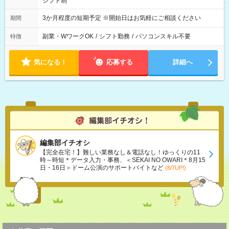
シフト制
3か月程度の短期予定 ※開始日はお気軽にご相談ください
期間
副業・WワークOK
/
シフト勤務
/
パソコンスキル不要
特徴
気になる！
応募する
詳細へ
編集部イチオシ
【完全在宅！】難しい業務なし＆電話なし！ゆっくりの11
時～時短＊データ入力・事務、＜SEKAI NO OWARI＊8月15
日・16日＞ドーム公演のサポートバイトなど
(8/7UP!)