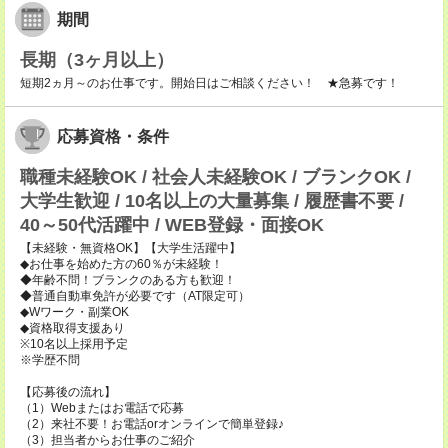
期間
長期（3ヶ月以上）
短期2ヵ月～のお仕事です。開始日はご相談ください！ ★急募です！
応募資格・条件
職種未経験OK / 社会人未経験OK / ブランクOK /
大学生歓迎 / 10名以上の大量募集 / 履歴書不要 /
40～50代活躍中 / WEB登録・面接OK
【未経験・無資格OK】【大学生活躍中】
◆お仕事を始めた方の60％が未経験！
◆年齢不問！ブランクのある方も歓迎！
◆普通自動車免許が必要です（AT限定可）
◆Wワーク・副業OK
◆資格取得支援あり
※10名以上採用予定
※学歴不問
【応募後の流れ】
（1）Webまたはお電話で応募
（2）来社不要！お電話orオンラインで簡単登録♪
（3）担当者からお仕事のご紹介