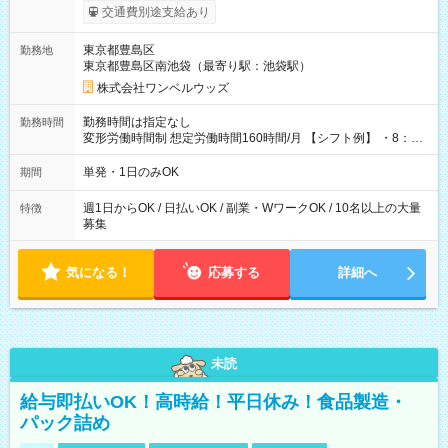
いOK！（規定あり） ┗働いたその日に現金GET♪ お仕事後はコ
交通費別途支給あり
ンビニATMから 日払い分を引き落とせます！ 【試用期間】試
用期間なし
東京都豊島区
勤務地
東京都豊島区南池袋（最寄り駅：池袋駅）
株式会社ワンベルウッズ
勤務時間は指定なし
勤務時間
変形労働時間制 想定労働時間160時間/月 【シフト例】 ・8：00
～21：00
単発・1日のみOK
期間
週1日からOK / 日払いOK / 副業・WワークOK / 10名以上の大量
特徴
募集
気になる！
応募する
詳細へ
未読
給与即払いOK！高時給！平日休み！食品製造・
パック詰め