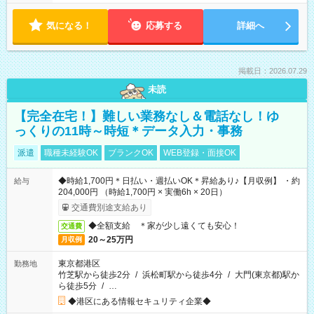
気になる！
応募する
詳細へ
掲載日：2026.07.29
未読
【完全在宅！】難しい業務なし＆電話なし！ゆ
っくりの11時～時短＊データ入力・事務
派遣
職種未経験OK
ブランクOK
WEB登録・面接OK
◆時給1,700円＊日払い・週払いOK＊昇給あり♪【月収例】 ・約
給与
204,000円 （時給1,700円 × 実働6h × 20日）
交通費別途支給あり
◆全額支給 ＊家が少し遠くても安心！
交通費
20～25万円
月収例
東京都港区
勤務地
竹芝駅から徒歩2分
/
浜松町駅から徒歩4分
/
大門(東京都)駅か
ら徒歩5分
/
…
◆港区にある情報セキュリティ企業◆