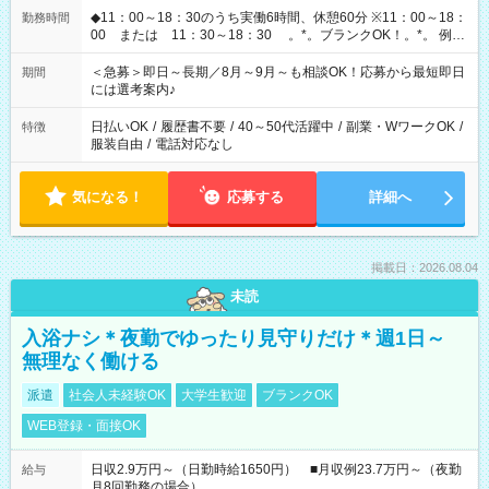
◆11：00～18：30のうち実働6時間、休憩60分 ※11：00～18：
勤務時間
00 または 11：30～18：30 。*。ブランクOK！。*。 例え
ば前職が、 在宅/財団法人/事務/コールセンター/受付/販売/カフェ
スタッフ スイーツ販売/ホテルフロント/化粧品販売/など 様々な
＜急募＞即日～長期／8月～9月～も相談OK！応募から最短即日
期間
業界から入社して活躍されています♪
には選考案内♪
日払いOK
/
履歴書不要
/
40～50代活躍中
/
副業・WワークOK
/
特徴
服装自由
/
電話対応なし
気になる！
応募する
詳細へ
掲載日：2026.08.04
未読
入浴ナシ＊夜勤でゆったり見守りだけ＊週1日～
無理なく働ける
派遣
社会人未経験OK
大学生歓迎
ブランクOK
WEB登録・面接OK
日収2.9万円～（日勤時給1650円） ■月収例23.7万円～（夜勤
給与
月8回勤務の場合）