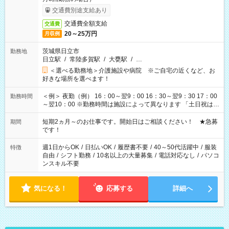
交通費別途支給あり
交通費全額支給
交通費
20～25万円
月収例
茨城県日立市
勤務地
日立駅
/
常陸多賀駅
/
大甕駅
/
…
＜選べる勤務地＞介護施設や病院 ※ご自宅の近くなど、お
好きな場所を選べます！
＜例＞ 夜勤（例） 16：00～翌9：00 16：30～翌9：30 17：00
勤務時間
～翌10：00 ※勤務時間は施設によって異なります 「土日祝は休
みたい」 「しっかり稼ぎたい」 「もう少し遅い時間から始めた
い」など ご希望にあったお仕事をご案内いたします。 ※未経験
短期2ヵ月～のお仕事です。開始日はご相談ください！ ★急募
期間
の方の場合は1～2ヶ月間は日中での仕事を経験いただき、 お
です！
仕事に慣れてからの夜勤になります。 ★家庭の都合でお休みが
必要な場合も遠慮なくご相談ください。
週1日からOK
/
日払いOK
/
履歴書不要
/
40～50代活躍中
/
服装
特徴
自由
/
シフト勤務
/
10名以上の大量募集
/
電話対応なし
/
パソコ
ンスキル不要
気になる！
応募する
詳細へ