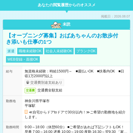
あなたの閲覧履歴からのオススメ
掲載日：2026.08.07
未読
【オープニング募集】おばあちゃんのお散歩付
き添いも仕事の1つ
派遣
職種未経験OK
社会人未経験OK
ブランクOK
WEB登録・面接OK
無資格未経験：時給1500円～ ■週払いOK ■扶養内OK ■日
給与
収1万2000円以上
交通費別途支給あり
交通費全額支給
交通費
神奈川県平塚市
勤務地
平塚駅
≪自宅からドアtoドアで30分以内！≫ご希望の勤務地を紹介
します。
9:00～18:00（休憩60分） ■ご希望があれば下記シフトもOK！
勤務時間
早番 7:00～16:00 遅番 10:00～19:00 夜勤 16:30～翌9:30 「家族