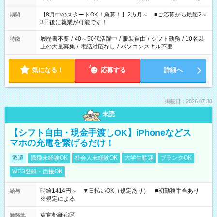
と休みを合わせたい」 「余裕を持って夕飯の準備がしたい」
「できれば残業はしたくない」 など、ご希望を教えてください
【8月中のスタートOK！急募！】2カ月～ ■ご応募から最短2～
期間
ね。 ※Wワーク希望の方へ 今ご覧のお仕事で希望する勤務時間
3日後に就業が可能です！
と、もう1つのお仕事の勤務時間。 合計で週40時間を超える場
合は応募できません。
履歴書不要
/
40～50代活躍中
/
服装自由
/
シフト勤務
/
10名以
特徴
上の大量募集
/
電話対応なし
/
パソコンスキル不要
気になる！
応募する
詳細へ
掲載日：2026.07.30
未読
【シフト自由・現金手渡しOK】iPhoneなどス
マホの充電を繋げるだけ！
派遣
職種未経験OK
社会人未経験OK
大学生歓迎
ブランクOK
WEB登録・面接OK
時給1414円～ ▼日払いOK（規定あり） ■初勤務手当あり
給与
※規定による
東京都新宿区
勤務地