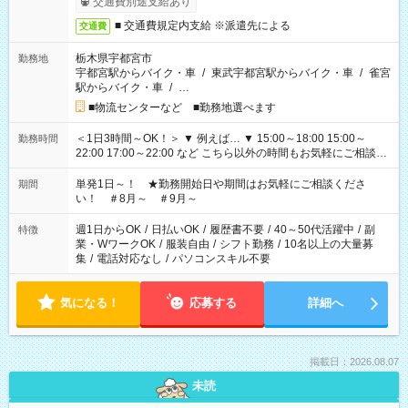
交通費別途支給あり
■ 交通費規定内支給 ※派遣先による
交通費
栃木県宇都宮市
勤務地
宇都宮駅からバイク・車
/
東武宇都宮駅からバイク・車
/
雀宮
駅からバイク・車
/
…
■物流センターなど ■勤務地選べます
＜1日3時間～OK！＞ ▼ 例えば… ▼ 15:00～18:00 15:00～
勤務時間
22:00 17:00～22:00 など こちら以外の時間もお気軽にご相談く
ださい！
単発1日～！ ★勤務開始日や期間はお気軽にご相談くださ
期間
い！ ＃8月～ ＃9月～
週1日からOK
/
日払いOK
/
履歴書不要
/
40～50代活躍中
/
副
特徴
業・WワークOK
/
服装自由
/
シフト勤務
/
10名以上の大量募
集
/
電話対応なし
/
パソコンスキル不要
気になる！
応募する
詳細へ
掲載日：2026.08.07
未読