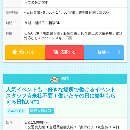
ッフ多数活躍中
<日勤専属> 8：00～17：00 実働：8時間 休憩：計60分
勤務時間
長期 開始日ご相談OK
期間
日払いOK
/
履歴書不要
/
服装自由
/
10名以上の大量募集
/
電話
特徴
対応なし
/
パソコンスキル不要
気になる！
応募する
詳細へ
未読
人気イベントも！好きな場所で働けるイベント
スタッフ☆来社不要！働いたその日に給料もら
える日払い/T1
アルバイト
職種未経験OK
日給13,000円～
給与
＋交通費支給 ★交通費全額支給！ ┗案件により規定あり ★日払