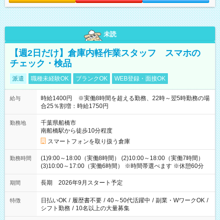
未読
【週2日だけ】倉庫内軽作業スタッフ スマホの
チェック・検品
派遣
職種未経験OK
ブランクOK
WEB登録・面接OK
時給1400円 ※実働8時間を超える勤務、22時～翌5時勤務の場
給与
合25％割増：時給1750円
千葉県船橋市
勤務地
南船橋駅から徒歩10分程度
スマートフォンを取り扱う倉庫
(1)9:00～18:00（実働8時間） (2)10:00～18:00（実働7時間）
勤務時間
(3)10:00～17:00（実働6時間） ※時間帯選べます ※休憩60分
長期 2026年9月スタート予定
期間
日払いOK
/
履歴書不要
/
40～50代活躍中
/
副業・WワークOK
/
特徴
シフト勤務
/
10名以上の大量募集