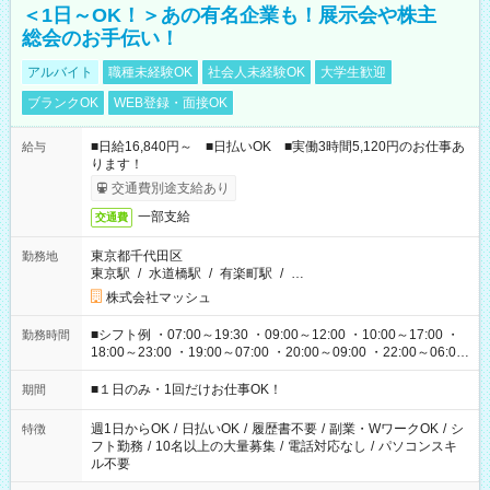
＜1日～OK！＞あの有名企業も！展示会や株主
総会のお手伝い！
アルバイト
職種未経験OK
社会人未経験OK
大学生歓迎
ブランクOK
WEB登録・面接OK
■日給16,840円～ ■日払いOK ■実働3時間5,120円のお仕事あ
給与
ります！
交通費別途支給あり
一部支給
交通費
東京都千代田区
勤務地
東京駅
/
水道橋駅
/
有楽町駅
/
…
株式会社マッシュ
■シフト例 ・07:00～19:30 ・09:00～12:00 ・10:00～17:00 ・
勤務時間
18:00～23:00 ・19:00～07:00 ・20:00～09:00 ・22:00～06:00
etc ★最短で3時間で5,120円のお仕事から 15時間で2万円近く稼
げるお仕事も！ ご希望のお時間に合わせてご紹介！ ※シフトは
■１日のみ・1回だけお仕事OK！
期間
現場によって異なります。 ※勿論、休憩時間はあるのでご安心
ください！
週1日からOK
/
日払いOK
/
履歴書不要
/
副業・WワークOK
/
シ
特徴
フト勤務
/
10名以上の大量募集
/
電話対応なし
/
パソコンスキ
ル不要