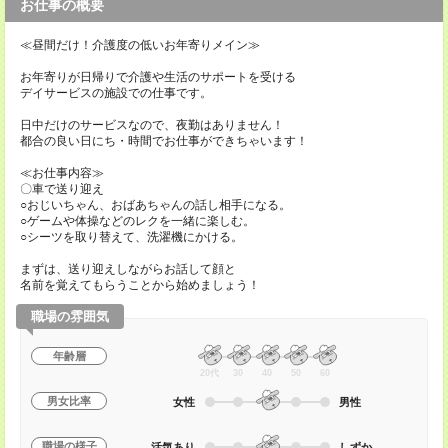
お仕事の概要
≪昼間だけ！介護度の低いお年寄りメイン≫
お年寄りが日帰りで介護や生活のサポートを受ける
デイサービスの施設での仕事です。
日中だけのサービスなので、夜勤はありません！
都合の良い日にち・時間でお仕事ができちゃいます！
≪お仕事内容≫
〇車で送り迎え
○おじいちゃん、おばあちゃんの話し相手になる。
○ゲームや体操などのレクを一緒に楽しむ。
○シーツを取り替えて、洗濯機にかける。
まずは、送り迎えしながらお話して顔と
名前を覚えてもらうことから始めましょう！
職場の雰囲気
年齢層
20代
30
40
50
60
男女比率
女性
男性
職場の様子
活気あり
しずか