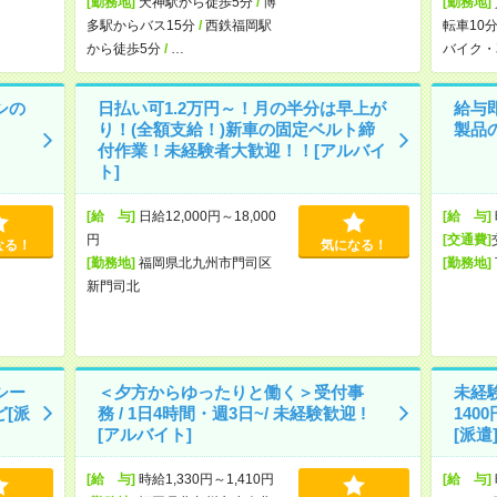
[勤務地]
天神駅から徒歩5分
/
博
[勤務地]
多駅からバス15分
/
西鉄福岡駅
転車10
から徒歩5分
/
…
バイク・
シの
日払い可1.2万円～！月の半分は早上が
給与
り！(全額支給！)新車の固定ベルト締
製品
付作業！未経験者大歓迎！！[アルバイ
ト]
[給 与]
日給12,000円～18,000
[給 与]
円
[交通費]
なる！
気になる！
[勤務地]
福岡県北九州市門司区
[勤務地]
新門司北
シー
＜夕方からゆったりと働く＞受付事
未経
[派
務 / 1日4時間・週3日~/ 未経験歓迎 !
140
[アルバイト]
[派遣
[給 与]
時給1,330円～1,410円
[給 与]