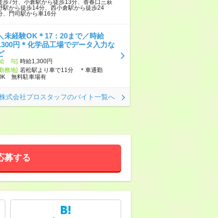
徒歩7分、小倉駅から徒歩13分、香春口三萩
野駅から徒歩14分、西小倉駅から徒歩24
分、門司駅から車16分
＼未経験OK＊17：20まで／時給
1300円＊化学品工場でデータ入力な
ど
[給 与]
時給1,300円
[勤務地]
若松駅より車で11分 ＊車通勤
OK 無料駐車場有
株式会社プロスタッフのバイト一覧へ
応募する