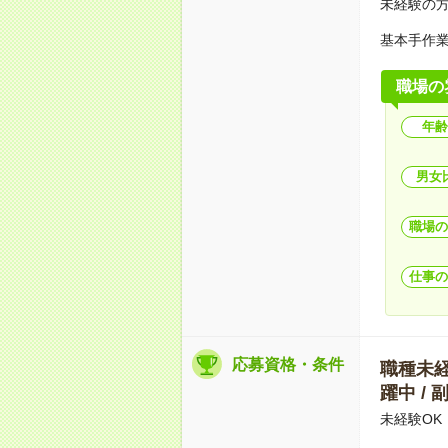
未経験の
基本手作
職場の
年齢
男女
職場の
仕事の
応募資格・条件
職種未経験
躍中 /
未経験OK