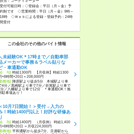
担当：コーディネーター
受付可能日時：◇登録会：平日（月～金）予
約制です ◇営業時間：平日（月～金）9時～
18時 ◇Ｗｅｂによる登録・登録予約：24時
間受付
この会社のその他のバイト情報
＼未経験OK＊17時まで／自動車部
品メーカーで事務＆ラベル貼りな
ど・車通勤OK
[給 与]
時給1300円 【月収例】時給1300
円×8時間×20日＝208,000円
[勤務地]
陣原駅より徒歩5分 本城駅より車
で4分／黒崎駅より車で7分／折尾駅より車で
8分／八幡駅より車で12分 ＊車通勤OK！無
料駐車場あり！
＜10月7日開始！＞受付→入力の
み！時給1400円以上！好評な研修あ
り
[給 与]
時給1400円 （月収例） 時給1,400
円×8時間×20日 ＝月収224,000円
[勤務地]
平和通駅から徒歩7分、旦過駅から