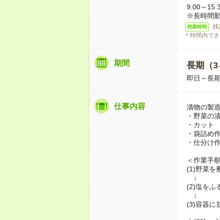
9:00～1
※長時間勤
残
残業時間
＊時間内でき
期間
長期（3
即日～長期
仕事内容
漬物の製
・野菜の
・カット
・袋詰め
・仕分け
＜作業手
(1)野菜
↓
(2)塩をふ
↓
(3)容器に