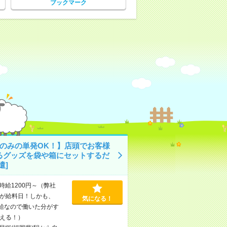
ブックマーク
日のみの単発OK！】店頭でお客様
るグッズを袋や箱にセットするだ
遣]
時給1200円～（弊社
が給料日！しかも、
気になる！
支給なので働いた分がす
える！）