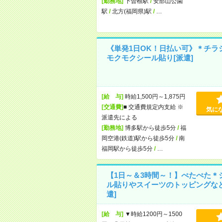
[勤務地]
下曽根駅
/
安部山公園
駅
/
北方(福岡県)駅
/
…
《単発1日OK！日払い可》＊チラ
モクモクシール貼り[派遣]
[給 与]
時給1,500円～1,875円
[交通費]
■ 交通費規定内支給 ※
気に
派遣先による
[勤務地]
博多駅から徒歩5分
/
福
岡空港(鉄道)駅から徒歩5分
/
南
福岡駅から徒歩5分
/
…
【1日～＆3時間～！】ぺたぺた＊
ル貼りやスイーツのトッピングなど
遣]
[給 与]
▼時給1200円～1500