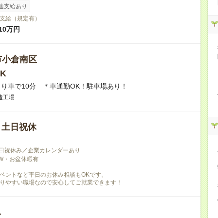
途支給あり
支給（規定有）
10万円
市小倉南区
K
り車で10分 ＊車通勤OK！駐車場あり！
造工場
/ 土日祝休
日祝休み／企業カレンダーあり
W・お盆休暇有
ベントなど平日のお休み相談もOKです。
りやすい職場なので安心してご就業できます！
し