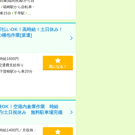
貝塚(福岡県)駅から自
分
/
箱崎駅から自転車・
車15分
/
千早駅
/
…
即払いOK！高時給！土日休み！
の梱包作業[派遣]
時給1600円
交通費支給有り
気になる！
下曽根駅から車20分
験OK！空港内倉庫作業 時給
0円/土日祝休み 無料駐車場完備
]
時給1400円／月収例：