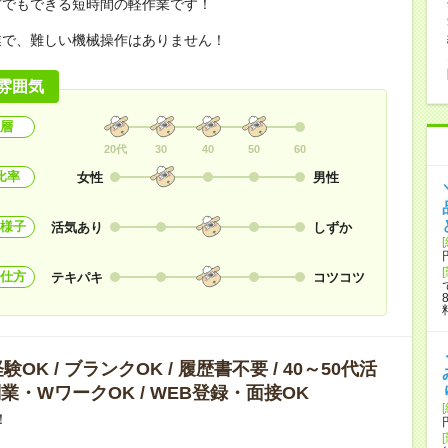
方でもできる短時間の軽作業です！
業で、難しい機械操作はありません！
雰囲気
層
20代
30
40
50
60
比率
女性
男性
様子
活気あり
しずか
仕方
テキパキ
コツコツ
OK / ブランクOK / 履歴書不要 / 40～50代活
 副業・WワークOK / WEB登録・面接OK
！