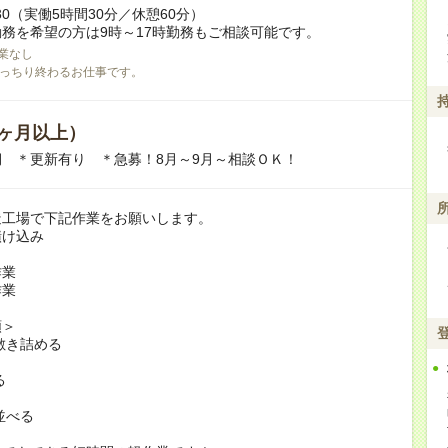
5:30（実働5時間30分／休憩60分）
務を希望の方は9時～17時勤務もご相談可能です。
業なし
っちり終わるお仕事です。
ヶ月以上）
 ＊更新有り ＊急募！8月～9月～相談ＯＫ！
造工場で下記作業をお願いします。
漬け込み
作業
作業
順＞
を敷き詰める
る
並べる