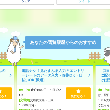
シェア
ツイート
あなたの閲覧履歴からのおすすめ
んの
電話ナシ！見たまんま入力＊エントリ
【1
ーシートのデータ入力・短期OK・日
に配
払いOK[派遣]
け[派
[給 与]
時給1600円 ＊日払い
[給 与]
OK
は、翌日
なる！
気になる！
[交通費]
交通費支給（上限
100％
15000円/月）
ぐにもら