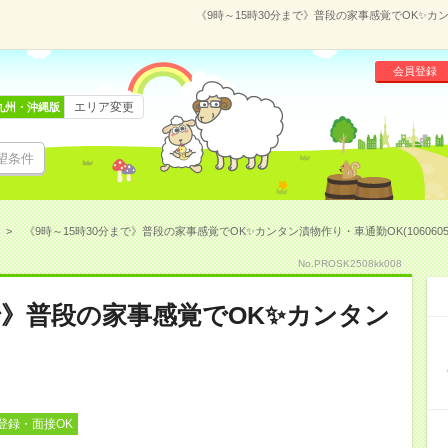
《9時～15時30分まで》普段の家事感覚でOK✨カン
会員登録
エリア変更
九州・沖縄版
望条件
《9時～15時30分まで》普段の家事感覚でOK✨カンタン漬物作り・車通勤OK(1060605
No.PROSK2508kk008
まで》普段の家事感覚でOK✨カンタン
登録・面接OK