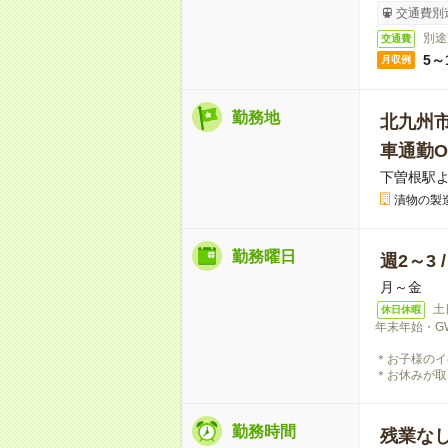
交通費別
別途
交通費
5～
月収例
勤務地
北九州
車通勤O
下曽根駅よ
漬物の製
勤務曜日
週2～3 
月～金
土
休日休暇
年末年始・G
＊お子様のイ
＊お休みが取
勤務時間
残業な