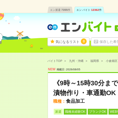
エン派遣
7355
件
エン バイト
12362
件
0
気になるリスト
保存した希
バイトTOP
九州・沖縄
福岡県
小倉南区
NEW
掲載日 :
2026
/
08
/
05
《9時～15時30分
漬物作り・車通勤OK
食品加工
職種：
派遣
職種未経験OK
ブランクOK
WEB