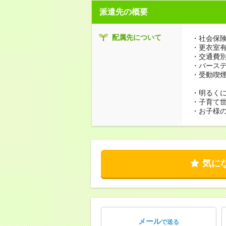
派遣先の概要
配属先について
・社会保
・更衣室
・交通費
・バース
・受動喫
・明るく
・子育て
・お子様の
気に
メール
で送る