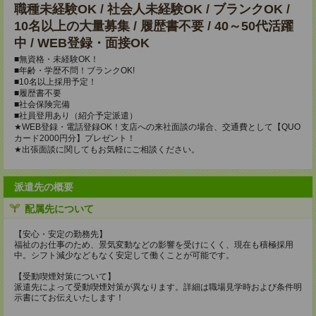
職種未経験OK / 社会人未経験OK / ブランクOK /
10名以上の大量募集 / 履歴書不要 / 40～50代活躍
中 / WEB登録・面接OK
■無資格・未経験OK！
■年齢・学歴不問！ブランクOK!
■10名以上採用予定！
■履歴書不要
■社会保険完備
■社員登用あり（紹介予定派遣）
★WEB登録・電話登録OK！支店への来社面談の場合、交通費として【QUO
カード2000円分】プレゼント！
★出張面談に関してもお気軽にご相談ください。
派遣先の概要
配属先について
【安心・安定の勤務先】
福祉のお仕事のため、景気変動などの影響を受けにくく、現在も積極採用
中。シフト減少などもなく安定して働くことが可能です。
【受動喫煙対策について】
派遣先によって受動喫煙対策が異なります。詳細は職場見学時および条件明
示書にてお伝えいたします！