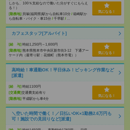
しかも、100％支給なので働いた分がすぐにもらえ
る！）
気になる！
[勤務地]
貝塚(福岡県)駅から自転車10分
/
箱崎駅か
ら自転車・バイク・車15分
/
千早駅
/
…
カフェスタッフ[アルバイト]
[給 与]
時給1,250円～1,600円
[勤務地]
熊本県熊本市中央区新市街3-12 下通アー
気になる！
ケード内（最寄り駅：花畑町（熊本市電））
高時給！車通勤OK！平日休み！ピッキング作業など
[派遣]
[給 与]
時給1100円
[交通費]
交通費支給有り
気になる！
[勤務地]
平成駅から車4分
＼空いた時間で働く！／日払いOK×1勤務2.6万円も
可！施設での見回りなど[派遣]