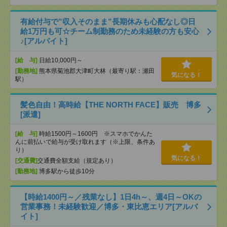
有給付与で”収入そのまま”長期休みも心配なし◎日
給1万円も可☆チーム制勤務のため未経験の方も安心
♪[アルバイト]
[給 与]
日給10,000円～
[勤務地]
熊本県菊池郡大津町大林（最寄り駅：瀬田
気になる！
駅）
髪色自由！高時給【THE NORTH FACE】販売 博多
[派遣]
[給 与]
時給1500円～1600円 ※スマホでかんた
んに前払いで給与が受け取れます（※上限、条件あ
り）
気になる！
[交通費]
交通費全額支給（規定あり）
[勤務地]
博多駅から徒歩10分
【時給1400円～／残業なし】1日4h～、週4日～OKの
営業事務！未経験歓迎／博多・東比恵エリア[アルバ
イト]