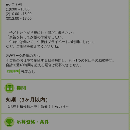
■シフト例
(1)8:00～13:00
(2)10:00～15:00
(3)12:00～17:00
「子どもたちが学校に行く間だけ働きたい」
「余裕を持って夕飯の準備がしたい」
「午前中は働いて、午後はプライベートの時間にしたい」
など、ご希望を教えてくださいね。
※Wワーク希望の方へ
今ご覧のお仕事で希望する勤務時間と、もう1つのお仕事の勤務時間。
合計で週40時間を超える場合は応募できません。
残業なし
残業時間
期間
短期（3ヶ月以内）
【現在も積極採用中！急募！】■2カ月～
応募資格・条件