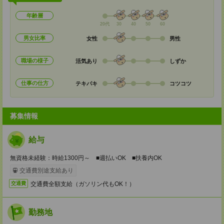
年齢層
20代
30
40
50
60
男女比率
女性
男性
職場の様子
活気あり
しずか
仕事の仕方
テキパキ
コツコツ
募集情報
給与
無資格未経験：時給1300円～ ■週払いOK ■扶養内OK
交通費別途支給あり
交通費全額支給（ガソリン代もOK！）
交通費
勤務地