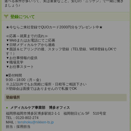
選べる条件が多いって、実は重要なこと。安心の「ニッケン」で一緒に働き
ましょう♪
登録について
★今ならご来社登録でQUOカード2000円分をプレゼント中★
≪応募～就業までの流れ≫
▼Webまたはお電話にてご応募
▼日研メディカルケアから連絡
▼面談＆ヒアリングの後、スタッフ登録（TEL登録、WEB登録もOKで
す！）
▼お仕事情報の提供
▼職場見学
▼お仕事スタート
■受付時間
9:00～18:00（月～金）
※上記以外でもお気軽に場所・日程等ご相談下さい
※登録会は面接ではありませんので私服でOK
登録場所
メディカルケア事業部 博多オフィス
福岡県福岡市博多区博多駅前2-1-1 福岡朝日ビル 5F 510号室
TEL：0120-802-274
MAIL：
tenshoku@nikken-ts.jp
担当：採用担当