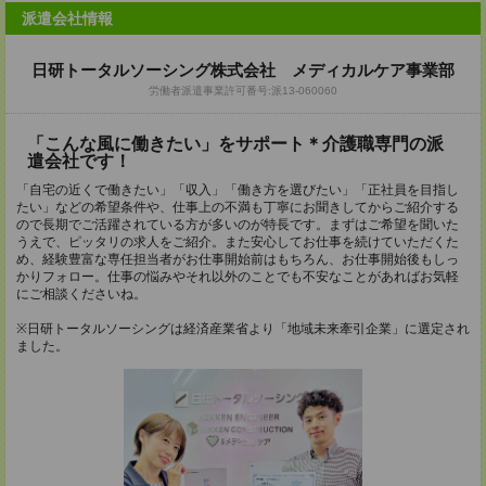
派遣会社情報
日研トータルソーシング株式会社 メディカルケア事業部
労働者派遣事業許可番号:派13-060060
「こんな風に働きたい」をサポート＊介護職専門の派
遣会社です！
「自宅の近くで働きたい」「収入」「働き方を選びたい」「正社員を目指し
たい」などの希望条件や、仕事上の不満も丁寧にお聞きしてからご紹介する
ので長期でご活躍されている方が多いのが特長です。まずはご希望を聞いた
うえで、ピッタリの求人をご紹介。また安心してお仕事を続けていただくた
め、経験豊富な専任担当者がお仕事開始前はもちろん、お仕事開始後もしっ
かりフォロー。仕事の悩みやそれ以外のことでも不安なことがあればお気軽
にご相談くださいね。
※日研トータルソーシングは経済産業省より「地域未来牽引企業」に選定され
ました。