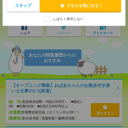
スキップ
どちらも気になる！
メール
LINE
で送る
で送る
しばらく表示しない
シェア
ツイート
ブックマーク
あなたの閲覧履歴からの
おすすめ
【オープニング募集】おばあちゃんのお散歩付き添
いも仕事の1つ[派遣]
[給 与]
無資格未経験：時給1300円～ ■週払い
OK ■扶養内OK ■日収1万400円以上
[交通費]
交通費全額支給（ガソリン代もOK！）
気になる！
[勤務地]
新水前寺駅
/
黒髪町駅
/
藤崎宮前駅
/
…