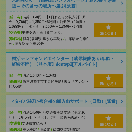
未経験OK！【高時給シンプルワーク】箱の番号を確
認→その番号の場所へ運ぶ[派遣]
[給 与]
時給1350円／【1日あたりの収入例】月・
火：9,788円＝1,350円×6時間＋残業代（1時間：
1,688円） 水～金：8,100円＝1,350円×6時間
[交通費]
実費支給／当社規定あり。
気になる！
[勤務地]
貝塚(福岡県)駅から車6分
/
吉塚駅から車9
分
/
博多駅から車10分
婚活テレフォンアポインター（成果報酬あり/年齢・
経験不問）【熊本店】/kmtap2[アルバイト]
[給 与]
時給1,040円～1,040円
[勤務地]
熊本県熊本市中央区辛島町6-2 ペアレント
気になる！
ビル6階
<タイパ抜群>複合機の搬入出サポート（日勤）[派遣]
[給 与]
時給1450円 ※交通費全額支給（規定あ
り） 【月収例】26.8万円（20日勤務＋残業20h）
[交通費]
交通費支給あり
気になる！
[勤務地]
東比恵駅
/
博多駅
/
福岡空港(鉄道)駅