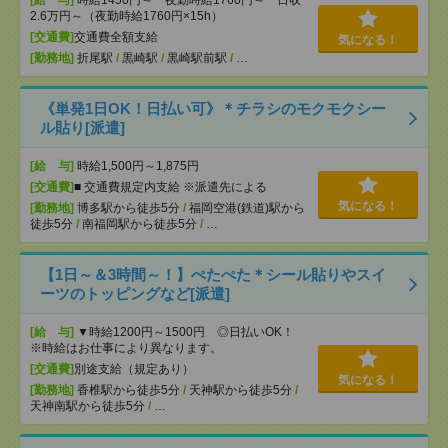
[給 与]
時給1450円～ 夜勤時給1760円～ 日収
2.6万円～（夜勤時給1760円×15h）
[交通費]
交通費全額支給
気になる！
[勤務地]
折尾駅
/
黒崎駅
/
黒崎駅前駅
/
…
《単発1日OK！日払い可》＊チラシのモクモクシー
ル貼り[派遣]
[給 与]
時給1,500円～1,875円
[交通費]
■ 交通費規定内支給 ※派遣先による
気になる！
[勤務地]
博多駅から徒歩5分
/
福岡空港(鉄道)駅から
徒歩5分
/
南福岡駅から徒歩5分
/
…
【1日～＆3時間～！】ぺたぺた＊シール貼りやスイ
ーツのトッピングなど[派遣]
[給 与]
▼時給1200円～1500円 ◎日払いOK！
※時給はお仕事により異なります。
[交通費]
別途支給（規定あり）
気になる！
[勤務地]
香椎駅から徒歩5分
/
天神駅から徒歩5分
/
天神南駅から徒歩5分
/
…