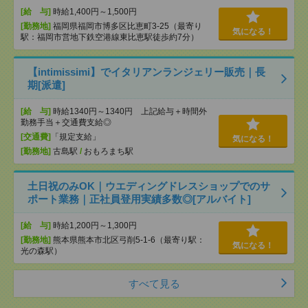
[給 与]
時給1,400円～1,500円
[勤務地]
福岡県福岡市博多区比恵町3-25（最寄り
気になる！
駅：福岡市営地下鉄空港線東比恵駅徒歩約7分）
【intimissimi】でイタリアンランジェリー販売｜長
期[派遣]
[給 与]
時給1340円～1340円 上記給与＋時間外
勤務手当＋交通費支給◎
[交通費]
「規定支給」
気になる！
[勤務地]
古島駅
/
おもろまち駅
土日祝のみOK｜ウエディングドレスショップでのサ
ポート業務｜正社員登用実績多数◎[アルバイト]
[給 与]
時給1,200円～1,300円
[勤務地]
熊本県熊本市北区弓削5-1-6（最寄り駅：
気になる！
光の森駅）
すべて見る