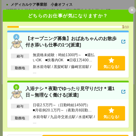
メディカルケア事業部 小倉オフィス
×
福岡県北九州市小倉北区米町1-3-1 明治安田生命北九州ビル3F
どちらのお仕事が気になりますか？
TEL：0120-802-274
MAIL：
tenshoku@nikken-ts.jp
1
/10
担当：採用担当
【オープニング募集】おばあちゃんのお散歩
メディカルケア事業部 熊本オフィス
熊本県熊本市中央区花畑町1-7 MY熊本ビル2F 2-3号室
付き添いも仕事の1つ[派遣]
TEL：0120-917-473
MAIL：
tenshoku@nikken-ts.jp
無資格未経験：時給1300円～ ■週払
給与
担当：採用担当
いOK ■扶養内OK ■日収1万400円
以上
新水前寺駅 / 黒髪町駅 / 藤崎宮前駅 /
気になる!
登録交通費
勤務地
…
★今ならご来社登録でQUOカード2000円分をプレゼント中★
入浴ナシ＊夜勤でゆったり見守りだけ＊週1
日～無理なく働ける[派遣]
日収2.5万円～（日勤時給1450円）
給与
応募ページへ
■月収例20.1万円～（夜勤月8回勤務
の場合）
水前寺駅 / 九品寺交差点駅 / 水道町駅 /
気になる!
勤務地
…
気になる！
電話応募