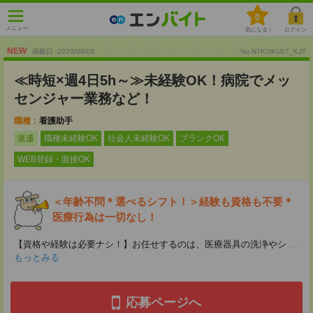
0
メニュー
気になる！
ログイン
NEW
掲載日 :2026
/
08
/
06
No.NTKOKU07_KJT
≪時短×週4日5h～≫未経験OK！病院でメッ
センジャー業務など！
職種：
看護助手
派遣
職種未経験OK
社会人未経験OK
ブランクOK
WEB登録・面接OK
＜年齢不問＊選べるシフト！＞経験も資格も不要＊
医療行為は一切なし！
【資格や経験は必要ナシ！】お任せするのは、医療器具の洗浄やシ
...
もっとみる
応募ページへ