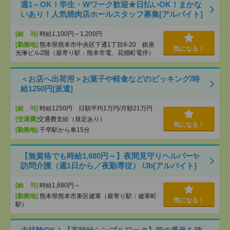
週1～OK！学生・Wワーク歓迎★日払いOK！まかな
いあり！人気焼肉店ホールスタッフ募集[アルバイト]
[給 与]
時給1,100円～1,200円
[勤務地]
熊本県熊本市中央区下通1丁目9-20 銀座
気になる！
光琳ビル2階（最寄り駅：熊本市電、花畑町電停）
＜お店へ出荷用＞お菓子や軽食などのピッキング/時
給1250円[派遣]
[給 与]
時給1250円 日額平均1万円/月額21万円
[交通費]
交通費支給（規定あり）
気になる！
[勤務地]
千早駅から車15分
【無資格でも時給1,680円～】夜間見守りヘルパー✨
訪問介護（週1日から／夜勤専従） /Jb[アルバイト]
[給 与]
時給1,680円～
[勤務地]
熊本県熊本市東区健軍（最寄り駅：健軍町
気になる！
駅）