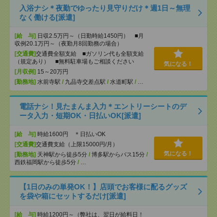
入浴ナシ＊夜勤でゆったり見守りだけ＊週1日～無理
なく働ける[派遣]
[給 与]
日収2.5万円～（日勤時給1450円） ■月
収例20.1万円～（夜勤月8回勤務の場合）
[交通費]
交通費全額支給 ■ガソリン代も全額支給
（規定あり） ■無料駐車場もご相談ください
気になる！
[月収例]
15～20万円
[勤務地]
水前寺駅
/
九品寺交差点駅
/
水道町駅
/
…
電話ナシ！見たまんま入力＊エントリーシートのデ
ータ入力・短期OK・日払いOK[派遣]
[給 与]
時給1600円 ＊日払いOK
[交通費]
交通費支給（上限15000円/月）
気になる！
[勤務地]
天神駅から徒歩5分
/
博多駅からバス15分
/
西鉄福岡駅から徒歩5分
/
…
【1日のみの単発OK！】店頭でお客様に配るグッズ
を袋や箱にセットするだけ[派遣]
[給 与]
時給1200円～（弊社は、翌日が給料日！