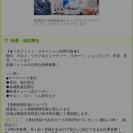
看護師や現場経験者がキャリアアドバイザー
としてしっかりフォローいたします
待遇・福利厚生
【★ベネフィット・ステーション利用可能★】
旅行、グルメ、リラク＆ビューティー、スポーツ、ショッピング、学習、育
児、ペットなど
各種ジャンルのお得な特典多数！
＜一例＞
◆テーマパーク割引
◆宿泊、旅行割引
◆各種飲食店割引
◆飲食チェーン店クーポン
◆サロン、スパ、ジム割引など
【受動喫煙対策について】
派遣先により受動喫煙対策が異なります。
詳細は職場見学時及び条件明示書にて通知致します。
ご来社登録でQUOカード2000円分プレゼント♪週払いOK！（規
ポイント！
定あり）
☆1981年創業。長く続く実績があるので安心♪ご紹介できるお仕事多数！