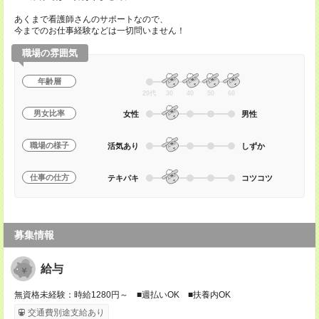
あくまで看護師さんのサポートなので、
今までのお仕事経験などは一切問いません！
職場の雰囲気
年齢層
20代
30
40
50
60
男女比率
女性
男性
職場の様子
活気あり
しずか
仕事の仕方
テキパキ
コツコツ
募集情報
給与
無資格未経験：時給1280円～ ■週払いOK ■扶養内OK
交通費別途支給あり