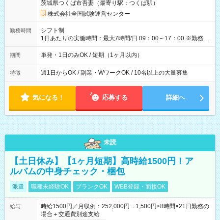
茨城県つくば市吾妻（最寄り駅：つくば駅）
×8時間＝日収10,400円＋交通費 ※当日の役割により時給＋100
円の場合あり ・国家試験 7:00～13:30（休憩なし） 時給1,300
株式会社全国試験運営センター
円（役割手当＋100円）×6時間＝日収8,400円＋交通費 【試用期
間】試用期間なし
シフト制
勤務時間
1日あたりの実働時間：最大7時間/日 09：00～17：00 ※勤務時
間は 試験により異なります。
単発・1日のみOK / 短期（1ヶ月以内）
期間
週1日からOK / 副業・WワークOK / 10名以上の大量募集
特徴
気になる！
応募する
詳細へ
未読
【土日休み】【1ヶ月短期】高時給1500円！ア
ルバムの中身チェック・梱包
派遣
職種未経験OK
ブランクOK
WEB登録・面接OK
時給1500円／月収例：252,000円＝1,500円×8時間×21日勤務の
給与
場合＋交通費別途支給