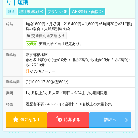
り｜短期
派遣
職種未経験OK
ブランクOK
WEB登録・面接OK
時給1600円／月収例：218,400円＝1,600円×6時間30分×21日勤
給与
務の場合＋交通費別途支給
交通費別途支給あり
実費支給／当社規定あり。
交通費
東京都板橋区
勤務地
志村坂上駅から徒歩10分
/
北赤羽駅から徒歩15分
/
赤羽駅か
らバス15分
その他メーカー
(1)10:00-17:30(休憩60分)
勤務時間
1ヶ月以上3ヶ月未満／即日～9/24までの期間限定
期間
履歴書不要
/
40～50代活躍中
/
10名以上の大量募集
特徴
気になる！
応募する
詳細へ