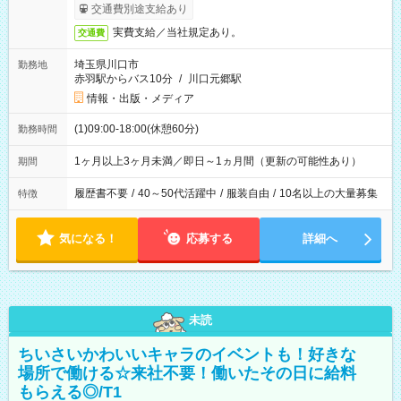
交通費別途支給あり
実費支給／当社規定あり。
交通費
埼玉県川口市
勤務地
赤羽駅からバス10分
/
川口元郷駅
情報・出版・メディア
(1)09:00-18:00(休憩60分)
勤務時間
1ヶ月以上3ヶ月未満／即日～1ヵ月間（更新の可能性あり）
期間
履歴書不要
/
40～50代活躍中
/
服装自由
/
10名以上の大量募集
特徴
気になる！
応募する
詳細へ
未読
ちいさいかわいいキャラのイベントも！好きな
場所で働ける☆来社不要！働いたその日に給料
もらえる◎/T1