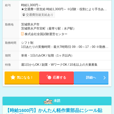
時給1,300円～
給与
★交通費一部支給 時給1,300円～ ※試験・役割により手当あり
※勤務回数により昇給あり 【即給（前払い）オプションあ
交通費別途支給あり
り！】 希望される場合、勤務から1週間ほどで給与の一部を受け
取れます。 ※手数料418円がかかります。 【過去試験日の収入
茨城県水戸市
勤務地
例】 ・河合塾模擬試験 8:30～17:30（休憩1時間） 時給1,300円
茨城県水戸市宮町（最寄り駅：水戸駅）
×8時間＝日収10,400円＋交通費 ※当日の役割により時給＋100
円の場合あり ・国家試験 7:00～13:30（休憩なし） 時給1,300
株式会社全国試験運営センター
円（役割手当＋100円）×6時間＝日収8,400円＋交通費 【試用期
間】試用期間なし
シフト制
勤務時間
1日あたりの実働時間：最大7時間/日 09：00～17：00 ※勤務時
間は 試験により異なります。
単発・1日のみOK / 短期（1ヶ月以内）
期間
週1日からOK / 副業・WワークOK / 10名以上の大量募集
特徴
気になる！
応募する
詳細へ
未読
【時給1600円】かんたん軽作業部品にシール貼