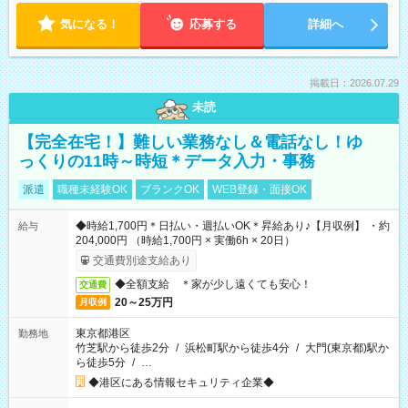
気になる！
応募する
詳細へ
掲載日：2026.07.29
未読
【完全在宅！】難しい業務なし＆電話なし！ゆ
っくりの11時～時短＊データ入力・事務
派遣
職種未経験OK
ブランクOK
WEB登録・面接OK
◆時給1,700円＊日払い・週払いOK＊昇給あり♪【月収例】 ・約
給与
204,000円 （時給1,700円 × 実働6h × 20日）
交通費別途支給あり
◆全額支給 ＊家が少し遠くても安心！
交通費
20～25万円
月収例
東京都港区
勤務地
竹芝駅から徒歩2分
/
浜松町駅から徒歩4分
/
大門(東京都)駅か
ら徒歩5分
/
…
◆港区にある情報セキュリティ企業◆