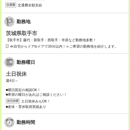
交通費全額支給
交通費
勤務地
茨城県取手市
【取手市】藤代・新取手・西取手・寺原など勤務地多数！
≪自宅からドアtoドアで30分以内！≫ご希望の勤務地を紹介します。
勤務曜日
土日祝休
週4日～
■曜日固定の相談OK！
■希望の曜日があればご相談ください！
土日祝休みもOK！
休日休暇
■産休・育休取得実績あり
勤務時間