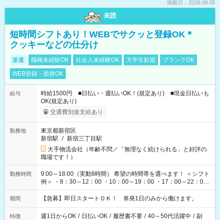
掲載日：2026.08.05
未読
短時間シフトあり！WEBでサクッと登録OK＊
クッキーなどの仕分け
派遣
職種未経験OK
社会人未経験OK
大学生歓迎
ブランクOK
WEB登録・面接OK
時給1500円 ■日払い・週払いOK！(規定あり) ■現金日払いも
給与
OK(規定あり)
交通費別途支給あり
東京都新宿区
勤務地
新宿駅
/
新宿三丁目駅
大手物流会社（年齢不問／「無理なく続けられる」と好評の
職場です！）
9:00～18:00（実動8時間） 希望の時間帯を選べます！ ＜シフト
勤務時間
例＞ ・8：30～12：00 ・10：00～19：00 ・17：00～22：00
・13：00～22：00 ・22：00～翌6：00 など
【急募】即日スタートＯＫ！ 単発1日のみから働けます。
期間
週1日からOK
/
日払いOK
/
履歴書不要
/
40～50代活躍中
/
副
特徴