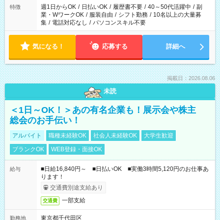
週1日からOK
/
日払いOK
/
履歴書不要
/
40～50代活躍中
/
副
特徴
業・WワークOK
/
服装自由
/
シフト勤務
/
10名以上の大量募
集
/
電話対応なし
/
パソコンスキル不要
気になる！
応募する
詳細へ
掲載日：2026.08.06
未読
＜1日～OK！＞あの有名企業も！展示会や株主
総会のお手伝い！
アルバイト
職種未経験OK
社会人未経験OK
大学生歓迎
ブランクOK
WEB登録・面接OK
■日給16,840円～ ■日払いOK ■実働3時間5,120円のお仕事あ
給与
ります！
交通費別途支給あり
一部支給
交通費
東京都千代田区
勤務地