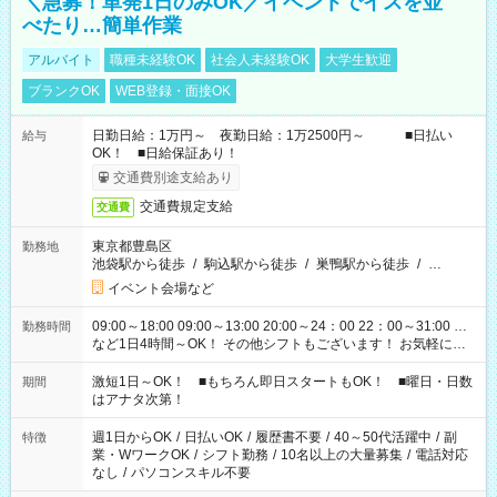
＼急募！単発1日のみOK／イベントでイスを並
べたり…簡単作業
アルバイト
職種未経験OK
社会人未経験OK
大学生歓迎
ブランクOK
WEB登録・面接OK
日勤日給：1万円～ 夜勤日給：1万2500円～ ■日払い
給与
OK！ ■日給保証あり！
交通費別途支給あり
交通費規定支給
交通費
東京都豊島区
勤務地
池袋駅から徒歩
/
駒込駅から徒歩
/
巣鴨駅から徒歩
/
…
イベント会場など
09:00～18:00 09:00～13:00 20:00～24：00 22：00～31:00 …
勤務時間
など1日4時間～OK！ その他シフトもございます！ お気軽にご
相談ください！
激短1日～OK！ ■もちろん即日スタートもOK！ ■曜日・日数
期間
はアナタ次第！
週1日からOK
/
日払いOK
/
履歴書不要
/
40～50代活躍中
/
副
特徴
業・WワークOK
/
シフト勤務
/
10名以上の大量募集
/
電話対応
なし
/
パソコンスキル不要