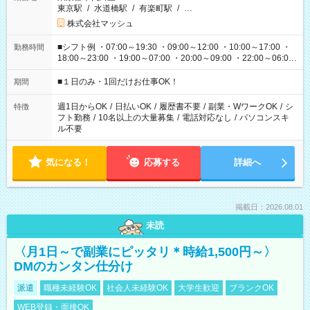
東京駅
/
水道橋駅
/
有楽町駅
/
…
株式会社マッシュ
■シフト例 ・07:00～19:30 ・09:00～12:00 ・10:00～17:00 ・
勤務時間
18:00～23:00 ・19:00～07:00 ・20:00～09:00 ・22:00～06:00
etc ★最短で3時間で5,120円のお仕事から 15時間で2万円近く稼
げるお仕事も！ ご希望のお時間に合わせてご紹介！ ※シフトは
■１日のみ・1回だけお仕事OK！
期間
現場によって異なります。 ※勿論、休憩時間はあるのでご安心
ください！
週1日からOK
/
日払いOK
/
履歴書不要
/
副業・WワークOK
/
シ
特徴
フト勤務
/
10名以上の大量募集
/
電話対応なし
/
パソコンスキ
ル不要
気になる！
応募する
詳細へ
掲載日：2026.08.01
未読
〈月1日～で副業にピッタリ＊時給1,500円～〉
DMのカンタン仕分け
派遣
職種未経験OK
社会人未経験OK
大学生歓迎
ブランクOK
WEB登録・面接OK