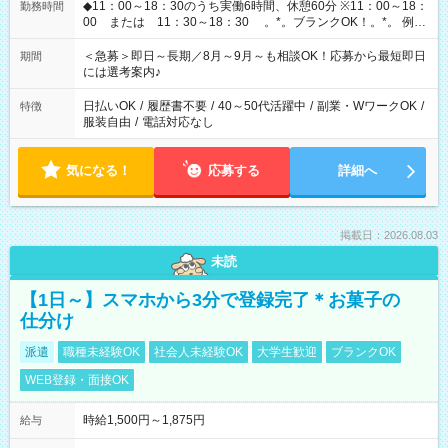
◆11：00～18：30のうち実働6時間、休憩60分 ※11：00～18：
勤務時間
00 または 11：30～18：30 。*。ブランクOK！。*。 例え
ば前職が、 在宅/財団法人/事務/コールセンター/受付/販売/カフェ
スタッフ スイーツ販売/ホテルフロント/化粧品販売/など 様々な
＜急募＞即日～長期／8月～9月～も相談OK！応募から最短即日
期間
業界から入社して活躍されています♪
には選考案内♪
日払いOK
/
履歴書不要
/
40～50代活躍中
/
副業・WワークOK
/
特徴
服装自由
/
電話対応なし
気になる！
応募する
詳細へ
掲載日：2026.08.03
未読
【1日～】スマホから3分で登録完了＊お菓子の
仕分け
派遣
職種未経験OK
社会人未経験OK
大学生歓迎
ブランクOK
WEB登録・面接OK
時給1,500円～1,875円
給与