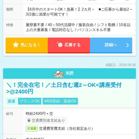
と休みを合わせたい」 「余裕を持って夕飯の準備がしたい」
「できれば残業はしたくない」 など、ご希望を教えてください
【8月中のスタートOK！急募！】2カ月～ ■ご応募から最短2～
期間
ね。 ※Wワーク希望の方へ 今ご覧のお仕事で希望する勤務時間
3日後に就業が可能です！
と、もう1つのお仕事の勤務時間。 合計で週40時間を超える場
合は応募できません。
履歴書不要
/
40～50代活躍中
/
服装自由
/
シフト勤務
/
10名以
特徴
上の大量募集
/
電話対応なし
/
パソコンスキル不要
気になる！
応募する
詳細へ
掲載日：2026.08.05
未読
＼！完全在宅！／土日含む週2～OK<講座受付
>@2400円
派遣
ブランクOK
WEB登録・面接OK
時給2400円＋交
給与
交通費別途支給あり
交通費実費支給（当社規定あり）
交通費