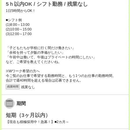
5ｈ以内OK / シフト勤務 / 残業なし
1日5時間からOK！
■シフト例
(1)8:00～13:00
(2)10:00～15:00
(3)12:00～17:00
「子どもたちが学校に行く間だけ働きたい」
「余裕を持って夕飯の準備がしたい」
「午前中は働いて、午後はプライベートの時間にしたい」
など、ご希望を教えてくださいね。
※Wワーク希望の方へ
今ご覧のお仕事で希望する勤務時間と、もう1つのお仕事の勤務時間。
合計で週40時間を超える場合は応募できません。
残業なし
残業時間
期間
短期（3ヶ月以内）
【現在も積極採用中！急募！】■2カ月～