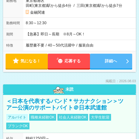
東京都港区
勤務地
田町(東京都)駅から徒歩4分
/
三田(東京都)駅から徒歩7分
金融関連
8:30～12:30
勤務時間
【急募】即日～長期 ※8月～OK！
期間
履歴書不要
/
40～50代活躍中
/
服装自由
特徴
気になる！
応募する
詳細へ
掲載日：2026.08.03
未読
＜日本を代表するバンド＊サカナクション＞ツ
アー公演のサポートバイト＠日本武道館
アルバイト
職種未経験OK
社会人未経験OK
大学生歓迎
ブランクOK
時給1250円～
給与