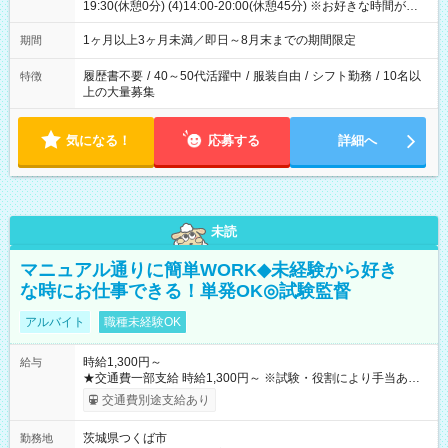
19:30(休憩0分) (4)14:00-20:00(休憩45分) ※お好きな時間が選べ
ます
1ヶ月以上3ヶ月未満／即日～8月末までの期間限定
期間
履歴書不要
/
40～50代活躍中
/
服装自由
/
シフト勤務
/
10名以
特徴
上の大量募集
気になる！
応募する
詳細へ
未読
マニュアル通りに簡単WORK◆未経験から好き
な時にお仕事できる！単発OK◎試験監督
アルバイト
職種未経験OK
時給1,300円～
給与
★交通費一部支給 時給1,300円～ ※試験・役割により手当あり
※勤務回数により昇給あり 【即給（前払い）オプションあ
交通費別途支給あり
り！】 希望される場合、勤務から1週間ほどで給与の一部を受け
取れます。 ※手数料418円がかかります。 【過去試験日の収入
茨城県つくば市
勤務地
例】 ・河合塾模擬試験 8:30～17:30（休憩1時間） 時給1,300円