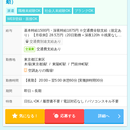
勤）
派遣
職種未経験OK
社会人未経験OK
ブランクOK
WEB登録・面接OK
基本時給1500円・深夜時給1875円 ※交通費全額支給（規定あ
給与
り） 【月収例】28.5万円（20日勤務＋深夜120h ※残業なしの場
合）
交通費別途支給あり
交通費支給あり
交通費
東京都江東区
勤務地
木場(東京都)駅
/
東陽町駅
/
門前仲町駅
空調ありの職場!
【夜勤】 20:00～翌5:00 休憩60分 [実働]8時間00分
勤務時間
即日～長期
期間
日払いOK
/
履歴書不要
/
電話対応なし
/
パソコンスキル不要
特徴
気になる！
応募する
詳細へ