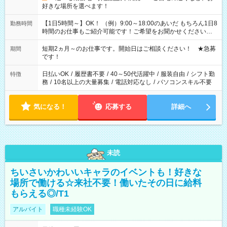
好きな場所を選べます！
【1日5時間～】OK！ （例）9:00～18:00のあいだ もちろん1日8
勤務時間
時間のお仕事もご紹介可能です！ご希望をお聞かせください！
その他の時間帯もあなたのライフスタイルに合わせて お選びい
ただけます！ 【シフト固定もOK】★家庭の都合でお休みが必要
短期2ヵ月～のお仕事です。開始日はご相談ください！ ★急募
期間
な場合も遠慮なくご相談ください。 ※週最低15時間以上の勤務
です！
が必要です
日払いOK
/
履歴書不要
/
40～50代活躍中
/
服装自由
/
シフト勤
特徴
務
/
10名以上の大量募集
/
電話対応なし
/
パソコンスキル不要
気になる！
応募する
詳細へ
未読
ちいさいかわいいキャラのイベントも！好きな
場所で働ける☆来社不要！働いたその日に給料
もらえる◎/T1
アルバイト
職種未経験OK