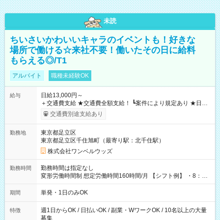
未読
ちいさいかわいいキャラのイベントも！好きな
場所で働ける☆来社不要！働いたその日に給料
もらえる◎/T1
アルバイト
職種未経験OK
日給13,000円～
給与
＋交通費支給 ★交通費全額支給！ ┗案件により規定あり ★日払
いOK！（規定あり） ┗働いたその日に現金GET♪ お仕事後はコ
交通費別途支給あり
ンビニATMから 日払い分を引き落とせます！ 【試用期間】試
用期間なし
東京都足立区
勤務地
東京都足立区千住旭町（最寄り駅：北千住駅）
株式会社ワンベルウッズ
勤務時間は指定なし
勤務時間
変形労働時間制 想定労働時間160時間/月 【シフト例】 ・8：00
～21：00
単発・1日のみOK
期間
週1日からOK / 日払いOK / 副業・WワークOK / 10名以上の大量
特徴
募集