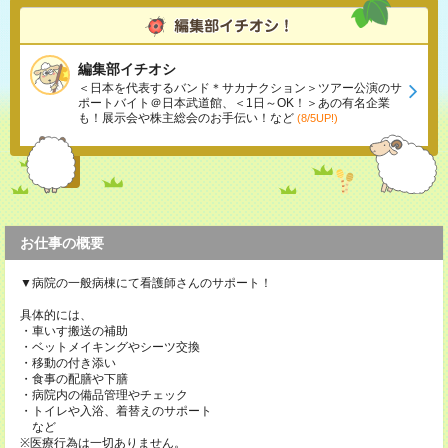
編集部イチオシ
＜日本を代表するバンド＊サカナクション＞ツアー公演のサ
ポートバイト＠日本武道館、＜1日～OK！＞あの有名企業
も！展示会や株主総会のお手伝い！など
(8/5UP!)
お仕事の概要
▼病院の一般病棟にて看護師さんのサポート！
具体的には、
・車いす搬送の補助
・ベットメイキングやシーツ交換
・移動の付き添い
・食事の配膳や下膳
・病院内の備品管理やチェック
・トイレや入浴、着替えのサポート
など
※医療行為は一切ありません。