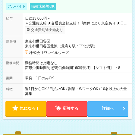
アルバイト
職種未経験OK
日給13,000円～
給与
＋交通費支給 ★交通費全額支給！ ┗案件により規定あり ★日払
いOK！（規定あり） ┗働いたその日に現金GET♪ お仕事後はコ
交通費別途支給あり
ンビニATMから 日払い分を引き落とせます！ 【試用期間】試
用期間なし
東京都世田谷区
勤務地
東京都世田谷区北沢（最寄り駅：下北沢駅）
株式会社ワンベルウッズ
勤務時間は指定なし
勤務時間
変形労働時間制 想定労働時間160時間/月 【シフト例】 ・8：00
～21：00
単発・1日のみOK
期間
週1日からOK / 日払いOK / 副業・WワークOK / 10名以上の大量
特徴
募集
気になる！
応募する
詳細へ