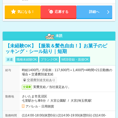
気になる！
応募する
詳細へ
未読
【未経験OK】【服装＆髪色自由！】お菓子のピ
ッキング・シール貼り｜短期
派遣
職種未経験OK
ブランクOK
WEB登録・面接OK
時給1400円／月収例：117,600円＝1,400円×4時間×21日勤務の
給与
場合＋交通費別途支給
交通費別途支給あり
実費支給／当社規定あり。
交通費
さいたま市見沼区
勤務地
七里駅から車6分
/
大宮公園駅
/
大宮(埼玉県)駅
アパレル・日用雑貨
(1)14:00-18:00(休憩0分) (2)14:00-19:00(休憩0分) (3)14:00-
勤務時間