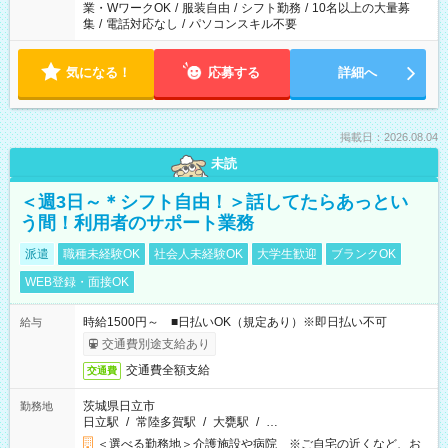
業・WワークOK
/
服装自由
/
シフト勤務
/
10名以上の大量募
集
/
電話対応なし
/
パソコンスキル不要
気になる！
応募する
詳細へ
掲載日：2026.08.04
未読
＜週3日～＊シフト自由！＞話してたらあっとい
う間！利用者のサポート業務
派遣
職種未経験OK
社会人未経験OK
大学生歓迎
ブランクOK
WEB登録・面接OK
時給1500円～ ■日払いOK（規定あり）※即日払い不可
給与
交通費別途支給あり
交通費全額支給
交通費
茨城県日立市
勤務地
日立駅
/
常陸多賀駅
/
大甕駅
/
…
＜選べる勤務地＞介護施設や病院 ※ご自宅の近くなど、お