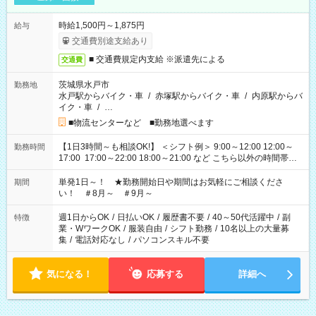
時給1,500円～1,875円
給与
交通費別途支給あり
■ 交通費規定内支給 ※派遣先による
交通費
茨城県水戸市
勤務地
水戸駅からバイク・車
/
赤塚駅からバイク・車
/
内原駅からバ
イク・車
/
…
■物流センターなど ■勤務地選べます
【1日3時間～も相談OK!】 ＜シフト例＞ 9:00～12:00 12:00～
勤務時間
17:00 17:00～22:00 18:00～21:00 など こちら以外の時間帯も
お気軽にご相談ください！
単発1日～！ ★勤務開始日や期間はお気軽にご相談くださ
期間
い！ ＃8月～ ＃9月～
週1日からOK
/
日払いOK
/
履歴書不要
/
40～50代活躍中
/
副
特徴
業・WワークOK
/
服装自由
/
シフト勤務
/
10名以上の大量募
集
/
電話対応なし
/
パソコンスキル不要
気になる！
応募する
詳細へ