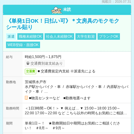
掲載日：2026.07.31
未読
《単発1日OK！日払い可》＊文房具のモクモク
シール貼り
派遣
職種未経験OK
社会人未経験OK
大学生歓迎
ブランクOK
WEB登録・面接OK
時給1,500円～1,875円
給与
交通費別途支給あり
■ 交通費規定内支給 ※派遣先による
交通費
茨城県水戸市
勤務地
水戸駅からバイク・車
/
赤塚駅からバイク・車
/
内原駅からバ
イク・車
/
…
■物流センターなど ■勤務地選べます
＜1日3時間～OK！＞ ▼ 例えば… ▼ 15:00～18:00 15:00～
勤務時間
22:00 17:00～22:00 など こちら以外の時間もお気軽にご相談く
ださい！
単発1日～！ ★勤務開始日や期間はお気軽にご相談くださ
期間
い！ ＃8月～ ＃9月～