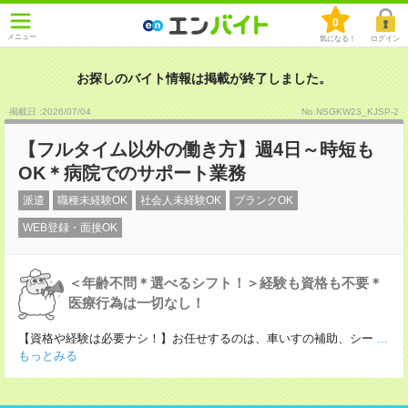
0
メニュー
気になる！
ログイン
お探しのバイト情報は掲載が終了しました。
掲載日 :2026
/
07
/
04
No.NSGKW23_KJSP-2
【フルタイム以外の働き方】週4日～時短も
OK＊病院でのサポート業務
派遣
職種未経験OK
社会人未経験OK
ブランクOK
WEB登録・面接OK
＜年齢不問＊選べるシフト！＞経験も資格も不要＊
医療行為は一切なし！
【資格や経験は必要ナシ！】お任せするのは、車いすの補助、シー
...
もっとみる