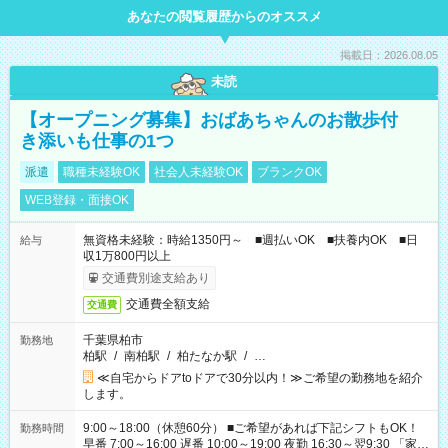
あなたの閲覧履歴からのオススメ
掲載日：2026.08.05
未読
【オープニング募集】おばあちゃんのお散歩付
き添いも仕事の1つ
派遣
職種未経験OK
社会人未経験OK
ブランクOK
WEB登録・面接OK
無資格未経験：時給1350円～ ■週払いOK ■扶養内OK ■日
給与
収1万800円以上
交通費別途支給あり
交通費全額支給
交通費
千葉県柏市
勤務地
柏駅
/
南柏駅
/
柏たなか駅
/
…
≪自宅からドアtoドアで30分以内！≫ご希望の勤務地を紹介
します。
9:00～18:00（休憩60分） ■ご希望があれば下記シフトもOK！
勤務時間
早番 7:00～16:00 遅番 10:00～19:00 夜勤 16:30～翌9:30 「家族