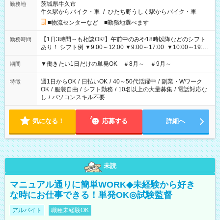
茨城県牛久市
勤務地
牛久駅からバイク・車
/
ひたち野うしく駅からバイク・車
■物流センターなど ■勤務地選べます
【1日3時間～も相談OK!】午前中のみや18時以降などのシフト
勤務時間
あり！ シフト例 ▼9:00～12:00 ▼9:00～17:00 ▼10:00～19:00
▼18:00～21:00
▼働きたい1日だけの単発OK ＃8月～ ＃9月～
期間
週1日からOK
/
日払いOK
/
40～50代活躍中
/
副業・Wワーク
特徴
OK
/
服装自由
/
シフト勤務
/
10名以上の大量募集
/
電話対応な
し
/
パソコンスキル不要
気になる！
応募する
詳細へ
未読
マニュアル通りに簡単WORK◆未経験から好き
な時にお仕事できる！単発OK◎試験監督
アルバイト
職種未経験OK