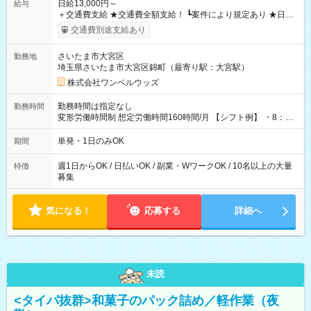
日給13,000円～
給与
＋交通費支給 ★交通費全額支給！ ┗案件により規定あり ★日払
いOK！（規定あり） ┗働いたその日に現金GET♪ お仕事後はコ
交通費別途支給あり
ンビニATMから 日払い分を引き落とせます！ 【試用期間】試
用期間なし
さいたま市大宮区
勤務地
埼玉県さいたま市大宮区錦町（最寄り駅：大宮駅）
株式会社ワンベルウッズ
勤務時間は指定なし
勤務時間
変形労働時間制 想定労働時間160時間/月 【シフト例】 ・8：00
～21：00
単発・1日のみOK
期間
週1日からOK / 日払いOK / 副業・WワークOK / 10名以上の大量
特徴
募集
気になる！
応募する
詳細へ
未読
<タイパ抜群>和菓子のパック詰め／軽作業（夜