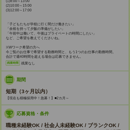
(1)8:00～13:00
(2)10:00～15:00
(3)12:00～17:00
「子どもたちが学校に行く間だけ働きたい」
「余裕を持って夕飯の準備がしたい」
「午前中は働いて、午後はプライベートの時間にしたい」
など、ご希望を教えてくださいね。
※Wワーク希望の方へ
今ご覧のお仕事で希望する勤務時間と、もう1つのお仕事の勤務時間。
合計で週40時間を超える場合は応募できません。
残業なし
残業時間
期間
短期（3ヶ月以内）
【現在も積極採用中！急募！】■2カ月～
応募資格・条件
職種未経験OK / 社会人未経験OK / ブランクOK /