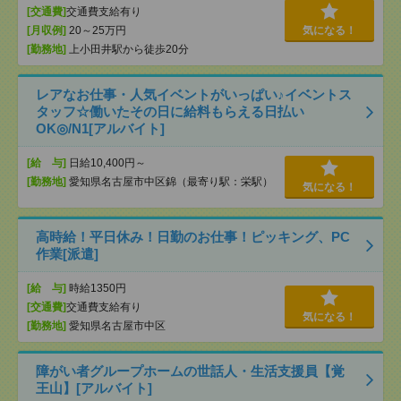
[交通費]
交通費支給有り
[月収例]
20～25万円
気になる！
[勤務地]
上小田井駅から徒歩20分
レアなお仕事・人気イベントがいっぱい♪イベントス
タッフ☆働いたその日に給料もらえる日払い
OK◎/N1[アルバイト]
[給 与]
日給10,400円～
[勤務地]
愛知県名古屋市中区錦（最寄り駅：栄駅）
気になる！
高時給！平日休み！日勤のお仕事！ピッキング、PC
作業[派遣]
[給 与]
時給1350円
[交通費]
交通費支給有り
気になる！
[勤務地]
愛知県名古屋市中区
障がい者グループホームの世話人・生活支援員【覚
王山】[アルバイト]