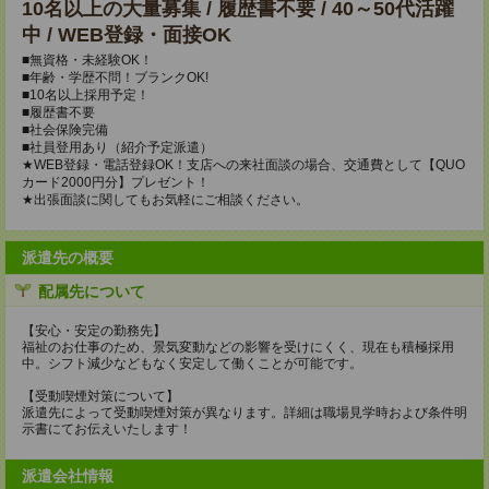
10名以上の大量募集 / 履歴書不要 / 40～50代活躍
中 / WEB登録・面接OK
■無資格・未経験OK！
■年齢・学歴不問！ブランクOK!
■10名以上採用予定！
■履歴書不要
■社会保険完備
■社員登用あり（紹介予定派遣）
★WEB登録・電話登録OK！支店への来社面談の場合、交通費として【QUO
カード2000円分】プレゼント！
★出張面談に関してもお気軽にご相談ください。
派遣先の概要
配属先について
【安心・安定の勤務先】
福祉のお仕事のため、景気変動などの影響を受けにくく、現在も積極採用
中。シフト減少などもなく安定して働くことが可能です。
【受動喫煙対策について】
派遣先によって受動喫煙対策が異なります。詳細は職場見学時および条件明
示書にてお伝えいたします！
派遣会社情報