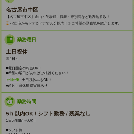
名古屋市中区
【名古屋市中区】金山・矢場町・鶴舞・東別院など勤務地多数！
≪自宅からドアtoドアで30分以内！≫ご希望の勤務地を紹介します。
勤務曜日
土日祝休
週4日～
■曜日固定の相談OK！
■希望の曜日があればご相談ください！
土日祝休みもOK！
休日休暇
■産休・育休取得実績あり
勤務時間
5ｈ以内OK / シフト勤務 / 残業なし
1日5時間からOK！
■シフト例