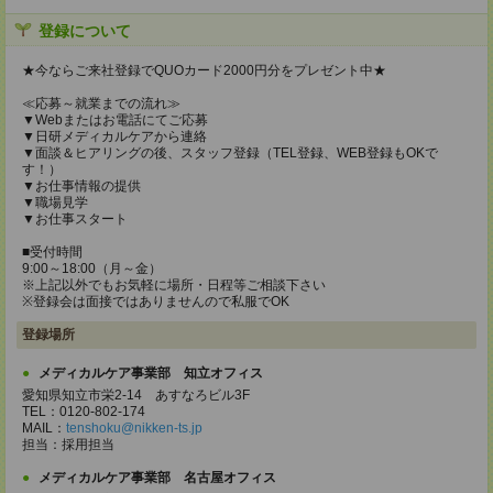
登録について
★今ならご来社登録でQUOカード2000円分をプレゼント中★
≪応募～就業までの流れ≫
▼Webまたはお電話にてご応募
▼日研メディカルケアから連絡
▼面談＆ヒアリングの後、スタッフ登録（TEL登録、WEB登録もOKで
す！）
▼お仕事情報の提供
▼職場見学
▼お仕事スタート
■受付時間
9:00～18:00（月～金）
※上記以外でもお気軽に場所・日程等ご相談下さい
※登録会は面接ではありませんので私服でOK
登録場所
メディカルケア事業部 知立オフィス
愛知県知立市栄2-14 あすなろビル3F
TEL：0120-802-174
MAIL：
tenshoku@nikken-ts.jp
担当：採用担当
メディカルケア事業部 名古屋オフィス