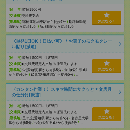
[給 与]
時給1900円
[交通費]
交通費支給
気になる！
[勤務地]
瑞穂運動場東駅から徒歩7分
/
瑞穂運動場
西駅から徒歩10分
/
新瑞橋駅から徒歩10分
《単発1日OK！日払い可》＊お菓子のモクモクシー
ル貼り[派遣]
[給 与]
時給1,500円～1,875円
[交通費]
■ 交通費規定内支給 ※派遣先による
気になる！
[勤務地]
栄(愛知県)駅から徒歩5分
/
金山(愛知県)駅
から徒歩5分
/
伏見(愛知県)駅から徒歩5分
/
…
〈カンタン作業！〉スキマ時間にサクッと＊文房具
の仕分け[派遣]
[給 与]
時給1,500円～1,875円
[交通費]
■ 交通費規定内支給 ※派遣先による
気になる！
[勤務地]
星ケ丘(愛知県)駅から徒歩5分
/
名古屋大学
駅から徒歩5分
/
今池(愛知県)駅から徒歩5分
/
…