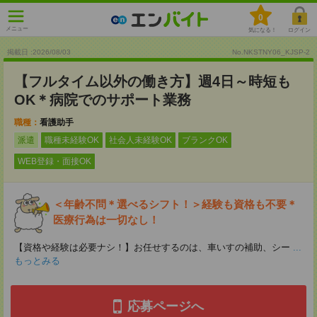
0
メニュー
気になる！
ログイン
掲載日 :2026
/
08
/
03
No.NKSTNY06_KJSP-2
【フルタイム以外の働き方】週4日～時短も
OK＊病院でのサポート業務
職種：
看護助手
派遣
職種未経験OK
社会人未経験OK
ブランクOK
WEB登録・面接OK
＜年齢不問＊選べるシフト！＞経験も資格も不要＊
医療行為は一切なし！
【資格や経験は必要ナシ！】お任せするのは、車いすの補助、シー
...
もっとみる
応募ページへ