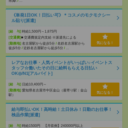
県)駅
/
…
《単発1日OK！日払い可》＊コスメのモクモクシー
ル貼り[派遣]
[給 与]
時給1,500円～1,875円
[交通費]
■ 交通費規定内支給 ※派遣先による
気になる！
[勤務地]
名古屋駅から徒歩5分
/
名鉄名古屋駅から
徒歩5分
/
近鉄名古屋駅から徒歩5分
/
…
レアなお仕事・人気イベントがいっぱい♪イベントス
タッフ☆働いたその日に給料もらえる日払い
OK◎/N1[アルバイト]
[給 与]
日給10,400円～
[勤務地]
愛知県名古屋市中区金山（最寄り駅：金山
気になる！
駅）
給与即払いOK！高時給！土日休み！日勤のお仕事！
検品作業[派遣]
[給 与]
時給1500円 【月収例】240000円以上