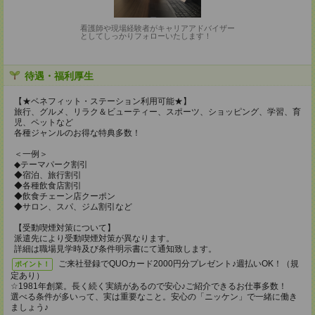
看護師や現場経験者がキャリアアドバイザー
としてしっかりフォローいたします！
待遇・福利厚生
【★ベネフィット・ステーション利用可能★】
旅行、グルメ、リラク＆ビューティー、スポーツ、ショッピング、学習、育
児、ペットなど
各種ジャンルのお得な特典多数！
＜一例＞
◆テーマパーク割引
◆宿泊、旅行割引
◆各種飲食店割引
◆飲食チェーン店クーポン
◆サロン、スパ、ジム割引など
【受動喫煙対策について】
派遣先により受動喫煙対策が異なります。
詳細は職場見学時及び条件明示書にて通知致します。
ご来社登録でQUOカード2000円分プレゼント♪週払いOK！（規
ポイント！
定あり）
☆1981年創業。長く続く実績があるので安心♪ご紹介できるお仕事多数！
選べる条件が多いって、実は重要なこと。安心の「ニッケン」で一緒に働き
ましょう♪