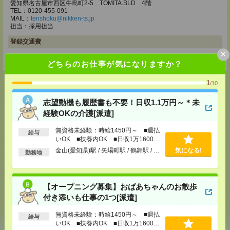
愛知県名古屋市西区牛島町2-5 TOMITA.BLD 4階
TEL：0120-455-091
MAIL：
tenshoku@nikken-ts.jp
担当：採用担当
登録交通費
×
★今ならご来社登録でQUOカード2000円分をプレゼント中★
どちらのお仕事が気になりますか？
1
/10
志望動機も履歴書も不要！日収1.1万円～＊未
応募ページへ
経験OKの介護[派遣]
無資格未経験：時給1450円～ ■週払
給与
いOK ■扶養内OK ■日収1万1600円
気になる！
電話応募
以上
金山(愛知県)駅 / 矢場町駅 / 鶴舞駅 / …
気になる!
勤務地
メール
LINE
で送る
で送る
【オープニング募集】おばあちゃんのお散歩
付き添いも仕事の1つ[派遣]
無資格未経験：時給1450円～ ■週払
給与
シェア
ツイート
ブックマーク
いOK ■扶養内OK ■日収1万1600円