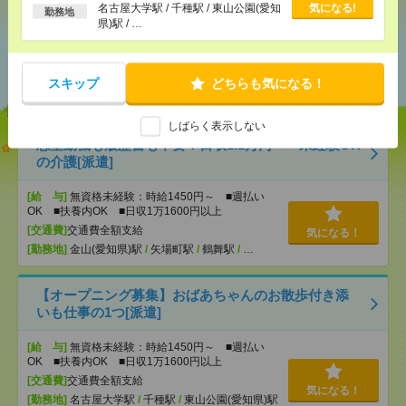
以上
名古屋大学駅 / 千種駅 / 東山公園(愛知
気になる!
勤務地
県)駅 / …
あなたの閲覧履歴からの
おすすめ
スキップ
どちらも気になる！
しばらく表示しない
志望動機も履歴書も不要！日収1.1万円～＊未経験OK
の介護[派遣]
[給 与]
無資格未経験：時給1450円～ ■週払い
OK ■扶養内OK ■日収1万1600円以上
[交通費]
交通費全額支給
気になる！
[勤務地]
金山(愛知県)駅
/
矢場町駅
/
鶴舞駅
/
…
【オープニング募集】おばあちゃんのお散歩付き添
いも仕事の1つ[派遣]
[給 与]
無資格未経験：時給1450円～ ■週払い
OK ■扶養内OK ■日収1万1600円以上
[交通費]
交通費全額支給
気になる！
[勤務地]
名古屋大学駅
/
千種駅
/
東山公園(愛知県)駅