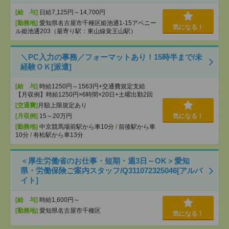
[給 与]
日給7,125円～14,700円
[勤務地]
愛知県名古屋市千種区姫池通1-15アベニー
気になる！
ル姫池通203（最寄り駅：東山線覚王山駅）
＼PC入力の事務／フォーマットあり！15時半まで/未
経験ＯＫ[派遣]
[給 与]
時給1250円～1563円+交通費規定支給
【月収例】時給1250円×6時間×20日+土曜出勤2回
[交通費]
月額上限規定あり
[月収例]
15～20万円
気になる！
[勤務地]
中京競馬場前駅から車10分
/
前後駅から車
10分
/
有松駅から車13分
＜厚生労働省のお仕事・短期・週3日～OK＞愛知
県・労働保険ご案内スタッフ/Q311072325046[アルバ
イト]
[給 与]
時給1,600円～
[勤務地]
愛知県名古屋市千種区
気になる！