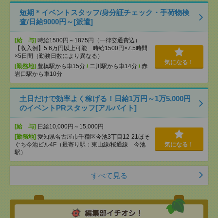
短期＊イベントスタッフ/身分証チェック・手荷物検
査/日給9000円～[派遣]
[給 与]
時給1500円～1875円（一律交通費込）
【収入例】5.6万円以上可能 時給1500円×7.5時間
×5日間（勤務日数により異なる）
気になる！
[勤務地]
豊橋駅から車15分
/
二川駅から車14分
/
赤
岩口駅から車10分
土日だけで効率よく稼げる！日給1万円～1万5,000円
のイベントPRスタッフ[アルバイト]
[給 与]
日給10,000円～15,000円
[勤務地]
愛知県名古屋市千種区今池3丁目12-21ほそ
ぐち今池ビル4F（最寄り駅：東山線/桜通線 今池
気になる！
駅）
すべて見る