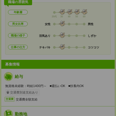
職場の雰囲気
年齢層
20代
30
40
50
60
男女比率
女性
男性
職場の様子
活気あり
しずか
仕事の仕方
テキパキ
コツコツ
募集情報
給与
無資格未経験：時給1400円～ ■週払いOK ■扶養内OK
交通費別途支給あり
交通費全額支給
交通費
勤務地