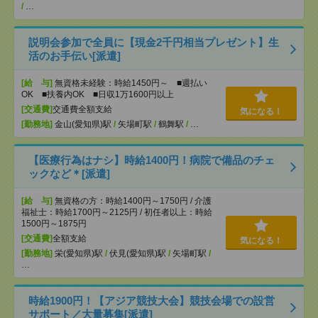
/
…
説明会参加で全員に【現金2千円相当プレゼント】生
活のお手伝い[派遣]
[給 与]
無資格未経験：時給1450円～ ■週払い
OK ■扶養内OK ■日収1万1600円以上
[交通費]
交通費全額支給
気になる！
[勤務地]
金山(愛知県)駅
/
矢場町駅
/
鶴舞駅
/
…
【医療行為はナシ】時給1400円！病院で備品のチェ
ックなど＊[派遣]
[給 与]
無資格の方：時給1400円～1750円 / 介護
福祉士：時給1700円～2125円 / 初任者以上：時給
1500円～1875円
[交通費]
全額支給
気になる！
[勤務地]
栄(愛知県)駅
/
伏見(愛知県)駅
/
矢場町駅
/
…
時給1900円！【アジア競技大会】競技会場での設営
サポート／大量募集[派遣]