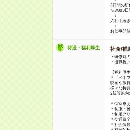
3日間の
※連続3
↓
入社手続
↓
お仕事開
待遇・福利厚生
社食/補
・研修時の
・復職祝い
【福利厚
＊「ベネ
映画や旅
様々な特
2親等以内
＊個室寮あ
＊制服・靴
＊制服ク
＊交通費
＊社会保険
＊有給休