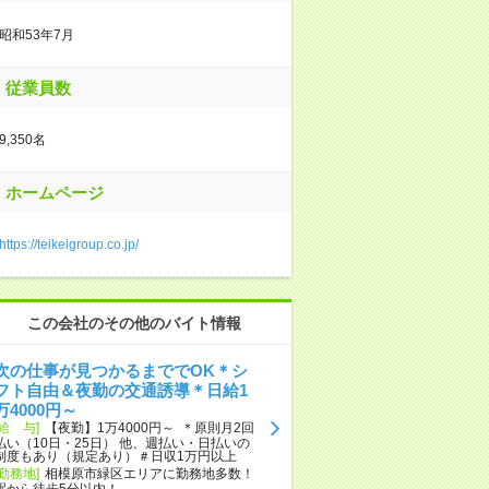
昭和53年7月
従業員数
9,350名
ホームページ
https://teikeigroup.co.jp/
この会社のその他のバイト情報
次の仕事が見つかるまででOK＊シ
フト自由＆夜勤の交通誘導＊日給1
万4000円～
[給 与]
【夜勤】1万4000円～ ＊原則月2回
払い（10日・25日） 他、週払い・日払いの
制度もあり（規定あり）＃日収1万円以上
[勤務地]
相模原市緑区エリアに勤務地多数！
駅から徒歩5分以内！