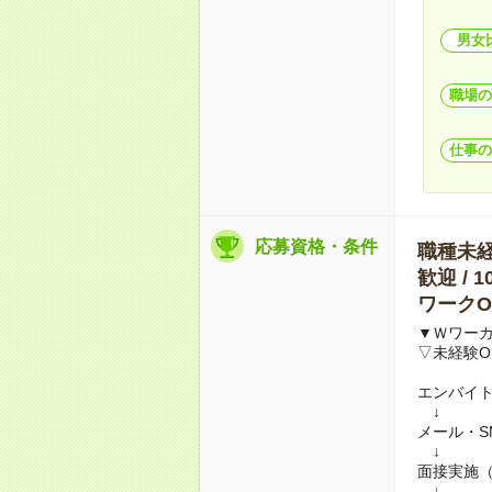
男女
職場の
仕事の
応募資格・条件
職種未経験
歓迎 / 
ワークO
▼Ｗワー
▽未経験O
エンバイ
↓
メール・S
↓
面接実施
↓