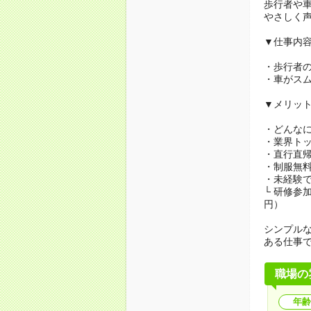
歩行者や
やさしく
▼仕事内
・歩行者
・車がス
▼メリッ
・どんな
・業界ト
・直行直帰
・制服無
・未経験で
└ 研修参
円）
シンプル
ある仕事
職場の
年齢