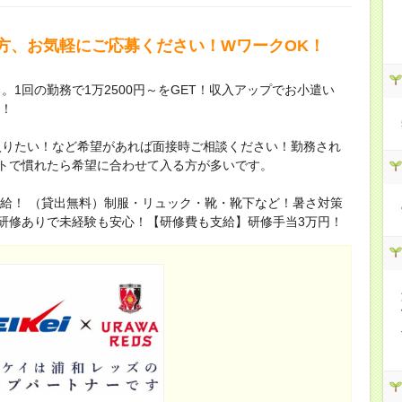
方、お気軽にご応募ください！WワークOK！
1回の勤務で1万2500円～をGET！収入アップでお小遣い
～！
入りたい！など希望があれば面接時ご相談ください！勤務され
トで慣れたら希望に合わせて入る方が多いです。
に支給！ （貸出無料）制服・リュック・靴・靴下など！暑さ対策
研修ありで未経験も安心！【研修費も支給】研修手当3万円！