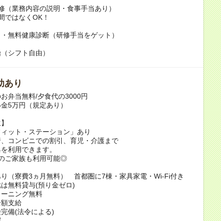
研修（業務内容の説明・食事手当あり）
日間ではなくOK！
き・無料健康診断（研修手当をゲット）
始（シフト自由）
助あり
お弁当無料/夕食代の3000円
金5万円（規定あり）
生】
フィット・ステーション」あり
行、コンビニでの割引、育児・介護まで
典を利用できます。
のご家族も利用可能◎
り（寮費3ヵ月無料） 首都圏に7棟・家具家電・Wi-Fi付き
は無料貸与(預り金ゼロ)
リーニング無料
全額支給
完備(法令による)
暇