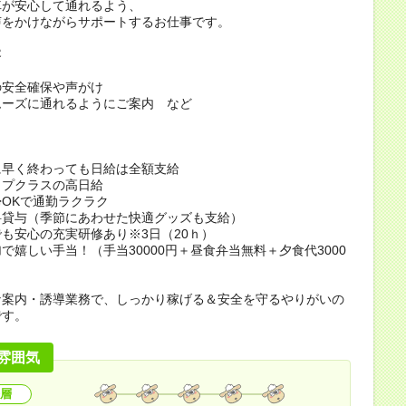
車が安心して通れるよう、
声をかけながらサポートするお仕事です。
容
の安全確保や声がけ
ムーズに通れるようにご案内 など
ト
に早く終わっても日給は全額支給
ップクラスの高日給
OKで通勤ラクラク
料貸与（季節にあわせた快適グッズも支給）
も安心の充実研修あり※3日（20ｈ）
加で嬉しい手当！（手当30000円＋昼食弁当無料＋夕食代3000
な案内・誘導業務で、しっかり稼げる＆安全を守るやりがいの
です。
雰囲気
層