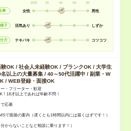
20代
30
40
50
60
比率
女性
男性
様子
活気あり
しずか
仕方
テキパキ
コツコツ
OK / 社会人未経験OK / ブランクOK / 大学生
10名以上の大量募集 / 40～50代活躍中 / 副業・W
K / WEB登録・面接OK
カー・フリーター・歓迎
K！18才以上であれば年齢不問！
トで応募
MSで面接の案内（遅くとも1時間以内には届くはずです！）
（分からないことなど相談に乗ります！）