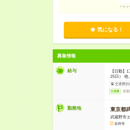
＊テイ
気になる！
募集情報
給与
【日勤】1
25日） 
交通費別
全額
交通費
勤務地
東京都
武蔵野市
吉祥寺