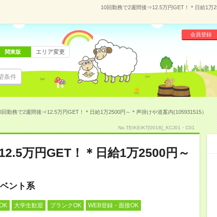
10回勤務で2週間後⇒12.5万円GET！＊日給1万
会員登録
エリア変更
関東版
望条件
0回勤務で2週間後⇒12.5万円GET！＊日給1万2500円～＊声掛けや道案内(105931515）
No.TEIKEIKT[0018]_KCJ01・C01
2.5万円GET！＊日給1万2500円～
ベント系
OK
大学生歓迎
ブランクOK
WEB登録・面接OK