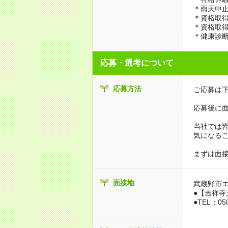
＊雨天中
＊資格取
＊資格取
＊健康診
応募・選考について
応募方法
ご応募は下
応募後に面
当社では
気になる
まずは面
面接地
武蔵野市
●【吉祥寺支
●TEL：050