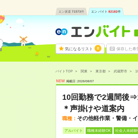
エン派遣
71573
件
エン バイト
82182
件
0
気になるリスト
保存した希
バイトTOP
関東
東京都
武蔵野市
1
NEW
掲載日 :
2026
/
08
/
07
10回勤務で2週間後⇒1
＊声掛けや道案内
その他軽作業・警備・イ
職種：
アルバイト
職種未経験OK
社会人未経験