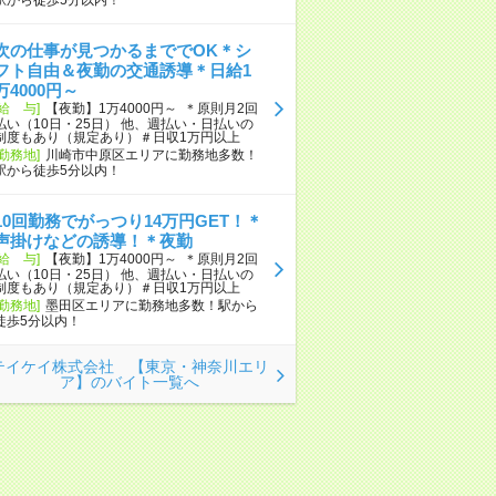
次の仕事が見つかるまででOK＊シ
フト自由＆夜勤の交通誘導＊日給1
万4000円～
[給 与]
【夜勤】1万4000円～ ＊原則月2回
払い（10日・25日） 他、週払い・日払いの
制度もあり（規定あり）＃日収1万円以上
[勤務地]
川崎市中原区エリアに勤務地多数！
駅から徒歩5分以内！
10回勤務でがっつり14万円GET！＊
声掛けなどの誘導！＊夜勤
[給 与]
【夜勤】1万4000円～ ＊原則月2回
払い（10日・25日） 他、週払い・日払いの
制度もあり（規定あり）＃日収1万円以上
[勤務地]
墨田区エリアに勤務地多数！駅から
徒歩5分以内！
テイケイ株式会社 【東京・神奈川エリ
ア】のバイト一覧へ