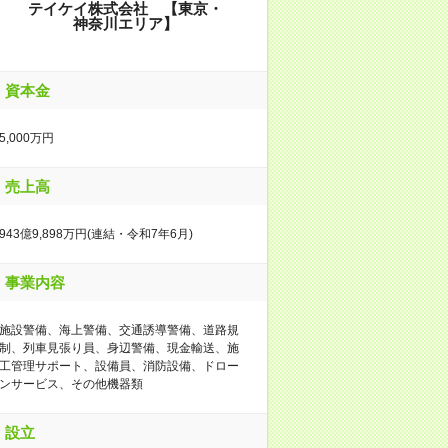
テイケイ株式会社 【東京・
神奈川エリア】
資本金
5,000万円
売上高
943億9,898万円(連結・令和7年6月)
事業内容
施設警備、海上警備、交通誘導警備、道路規
制、列車見張り員、身辺警備、現金輸送、施
工管理サポート、設備員、消防設備、ドロー
ンサービス、その他機器類
設立