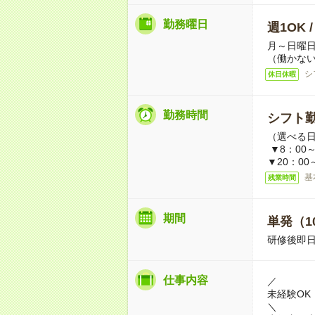
勤務曜日
週1OK 
月～日曜
（働かない
シ
休日休暇
勤務時間
シフト勤
（選べる
▼8：00～
▼20：00
基
残業時間
期間
単発（1
研修後即日
仕事内容
／
未経験OK
＼