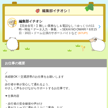
編集部イチオシ
【完全在宅！】難しい業務なし＆電話なし！ゆっくりの11
時～時短＊データ入力・事務、＜SEKAI NO OWARI＊8月15
日・16日＞ドーム公演のサポートバイトなど
(8/7UP!)
お仕事の概要
／
未経験OK！交通誘導のお仕事をお願いします
＼
歩行者や車が安心して通れるよう、
やさしく声をかけながらサポートするお仕事です。
▼仕事内容
・歩行者の安全確保や声がけ
・車がスムーズに通れるようにご案内 など