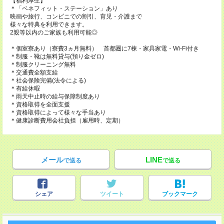
【福利厚生】
＊「ベネフィット・ステーション」あり
映画や旅行、コンビニでの割引、育児・介護まで
様々な特典を利用できます。
2親等以内のご家族も利用可能◎
＊個室寮あり（寮費3ヵ月無料） 首都圏に7棟・家具家電・Wi-Fi付き
＊制服・靴は無料貸与(預り金ゼロ)
＊制服クリーニング無料
＊交通費全額支給
＊社会保険完備(法令による)
＊有給休暇
＊雨天中止時の給与保障制度あり
＊資格取得を全面支援
＊資格取得によって様々な手当あり
＊健康診断費用会社負担（雇用時、定期）
メール
LINE
で送る
で送る
シェア
ツイート
ブックマーク