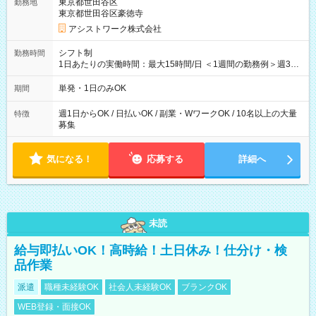
東京都世田谷区
勤務地
東京都世田谷区豪徳寺
アシストワーク株式会社
シフト制
勤務時間
1日あたりの実働時間：最大15時間/日 ＜1週間の勤務例＞週3回
勤務 勤務：月・水・金 休み：火・木・土・日 好きな時にお仕事
可能です！ ※1日あたりの最大実働時間は日勤、夜勤共に勤務し
単発・1日のみOK
期間
た時間になります。
週1日からOK / 日払いOK / 副業・WワークOK / 10名以上の大量
特徴
募集
気になる！
応募する
詳細へ
未読
給与即払いOK！高時給！土日休み！仕分け・検
品作業
派遣
職種未経験OK
社会人未経験OK
ブランクOK
WEB登録・面接OK