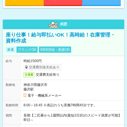
未読
座り仕事！給与即払いOK！高時給！在庫管理・
資料作成
派遣
ブランクOK
WEB登録・面接OK
時給1500円
給与
交通費別途支給あり
交通費支給有り
交通費
神奈川県藤沢市
勤務地
藤沢駅
電子・機械系メーカー
8:00～16:45 ※表記のうち実働7時間45分です。
勤務時間
長期【ご応募から1週間以内(最短2日目)のスピード就業が可能】
期間
即日～