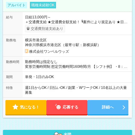
アルバイト
職種未経験OK
日給13,000円～
給与
＋交通費支給 ★交通費全額支給！ ┗案件により規定あり ★日払
いOK！（規定あり） ┗働いたその日に現金GET♪ お仕事後はコ
交通費別途支給あり
ンビニATMから 日払い分を引き落とせます！ 【試用期間】試
用期間なし
横浜市港北区
勤務地
神奈川県横浜市港北区（最寄り駅：新横浜駅）
株式会社ワンベルウッズ
勤務時間は指定なし
勤務時間
変形労働時間制 想定労働時間160時間/月 【シフト例】 ・8：00
～21：00
単発・1日のみOK
期間
週1日からOK / 日払いOK / 副業・WワークOK / 10名以上の大量
特徴
募集
気になる！
応募する
詳細へ
未読