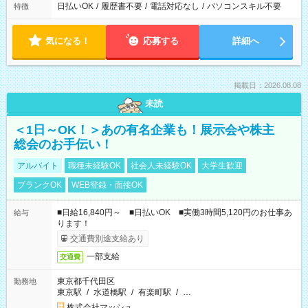
日払いOK
/
履歴書不要
/
電話対応なし
/
パソコンスキル不要
特徴
気になる！
応募する
詳細へ
掲載日：2026.08.08
未読
＜1日～OK！＞あの有名企業も！展示会や株主
総会のお手伝い！
アルバイト
職種未経験OK
社会人未経験OK
大学生歓迎
ブランクOK
WEB登録・面接OK
■日給16,840円～ ■日払いOK ■実働3時間5,120円のお仕事あ
給与
ります！
交通費別途支給あり
一部支給
交通費
東京都千代田区
勤務地
東京駅
/
水道橋駅
/
有楽町駅
/
…
株式会社マッシュ