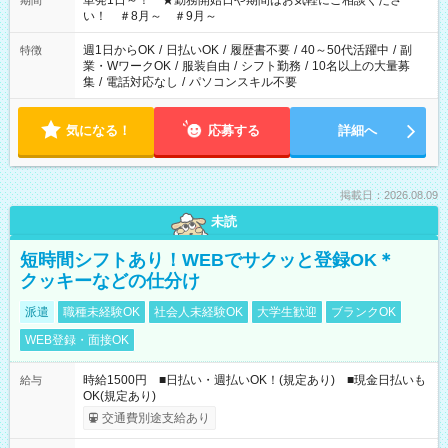
単発1日～！ ★勤務開始日や期間はお気軽にご相談くださ
期間
い！ ＃8月～ ＃9月～
週1日からOK
/
日払いOK
/
履歴書不要
/
40～50代活躍中
/
副
特徴
業・WワークOK
/
服装自由
/
シフト勤務
/
10名以上の大量募
集
/
電話対応なし
/
パソコンスキル不要
気になる！
応募する
詳細へ
掲載日：2026.08.09
未読
短時間シフトあり！WEBでサクッと登録OK＊
クッキーなどの仕分け
派遣
職種未経験OK
社会人未経験OK
大学生歓迎
ブランクOK
WEB登録・面接OK
時給1500円 ■日払い・週払いOK！(規定あり) ■現金日払いも
給与
OK(規定あり)
交通費別途支給あり