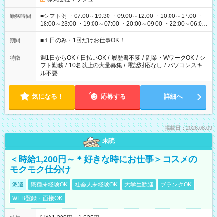
■シフト例 ・07:00～19:30 ・09:00～12:00 ・10:00～17:00 ・
勤務時間
18:00～23:00 ・19:00～07:00 ・20:00～09:00 ・22:00～06:00
etc ★最短で3時間で5,120円のお仕事から 15時間で2万円近く稼
げるお仕事も！ ご希望のお時間に合わせてご紹介！ ※シフトは
■１日のみ・1回だけお仕事OK！
期間
現場によって異なります。 ※勿論、休憩時間はあるのでご安心
ください！
週1日からOK
/
日払いOK
/
履歴書不要
/
副業・WワークOK
/
シ
特徴
フト勤務
/
10名以上の大量募集
/
電話対応なし
/
パソコンスキ
ル不要
気になる！
応募する
詳細へ
掲載日：2026.08.09
未読
＜時給1,200円～＊好きな時にお仕事＞コスメの
モクモク仕分け
派遣
職種未経験OK
社会人未経験OK
大学生歓迎
ブランクOK
WEB登録・面接OK