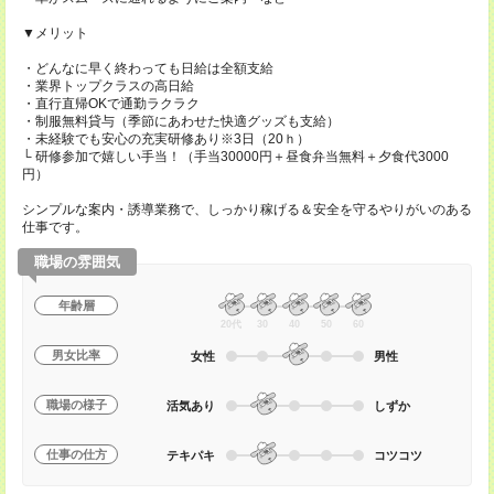
▼メリット
・どんなに早く終わっても日給は全額支給
・業界トップクラスの高日給
・直行直帰OKで通勤ラクラク
・制服無料貸与（季節にあわせた快適グッズも支給）
・未経験でも安心の充実研修あり※3日（20ｈ）
└ 研修参加で嬉しい手当！（手当30000円＋昼食弁当無料＋夕食代3000
円）
シンプルな案内・誘導業務で、しっかり稼げる＆安全を守るやりがいのある
仕事です。
職場の雰囲気
年齢層
20代
30
40
50
60
男女比率
女性
男性
職場の様子
活気あり
しずか
仕事の仕方
テキパキ
コツコツ