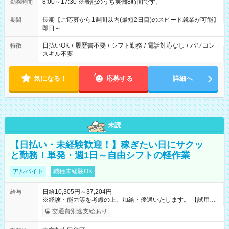
8:00～17:30 ※表記のうち実働8時間です。
勤務時間
長期【ご応募から1週間以内(最短2日目)のスピード就業が可能】
期間
即日～
日払いOK
/
履歴書不要
/
シフト勤務
/
電話対応なし
/
パソコン
特徴
スキル不要
気になる！
応募する
詳細へ
未読
【日払い・未経験歓迎！】稼ぎたい日にサクッ
と勤務！単発・週1日～自由シフトの軽作業
アルバイト
職種未経験OK
日給10,305円～37,204円
給与
※経験・能力等を考慮の上、加給・優遇いたします。 【試用期
間】試用期間なし
交通費別途支給あり