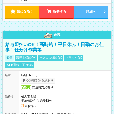
気になる！
応募する
詳細へ
未読
給与即払いOK！高時給！平日休み！日勤のお仕
事！仕分け作業等
派遣
職種未経験OK
社会人未経験OK
ブランクOK
WEB登録・面接OK
時給1600円
給与
交通費別途支給あり
交通費支給有り
交通費
横浜市西区
勤務地
平沼橋駅から徒歩12分
素材系メーカー