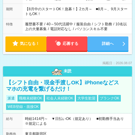
と休みを合わせたい」 「余裕を持って夕飯の準備がしたい」
「できれば残業はしたくない」 など、ご希望を教えてください
【8月中のスタートOK！急募！】2カ月～ ■8月～、9月スター
期間
ね。 ※Wワーク希望の方へ 今ご覧のお仕事で希望する勤務時間
トもOK！
と、もう1つのお仕事の勤務時間。 合計で週40時間を超える場
合は応募できません。
履歴書不要
/
40～50代活躍中
/
服装自由
/
シフト勤務
/
10名以
特徴
上の大量募集
/
電話対応なし
/
パソコンスキル不要
気になる！
応募する
詳細へ
掲載日：2026.08.07
未読
【シフト自由・現金手渡しOK】iPhoneなどス
マホの充電を繋げるだけ！
派遣
職種未経験OK
社会人未経験OK
大学生歓迎
ブランクOK
WEB登録・面接OK
時給1414円～ ▼日払いOK（規定あり） ■初勤務手当あり
給与
※規定による
東京都新宿区
勤務地