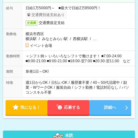
日給1万5000円～ ■最大で日給2万8500円！
給与
交通費別途支給あり
交通費規定支給
交通費
横浜市西区
勤務地
横浜駅
/
みなとみらい駅
/
西横浜駅
/
…
イベント会場
＜シフト例＞ いろいろなシフトで働けます！ ■7:00-24:00
勤務時間
■8:00-21:00 ■9:00-21:00 ■18:00-翌7:00 ■20:30-翌11:00 など
単発1日～OK!
期間
週1日からOK
/
日払いOK
/
履歴書不要
/
40～50代活躍中
/
副
特徴
業・WワークOK
/
服装自由
/
シフト勤務
/
電話対応なし
/
パソ
コンスキル不要
気になる！
応募する
詳細へ
未読