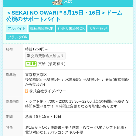
未読
＜SEKAI NO OWARI＊8月15日・16日＞ドーム
公演のサポートバイト
アルバイト
職種未経験OK
社会人未経験OK
大学生歓迎
ブランクOK
時給1250円～
給与
交通費別途支給あり
支給（規定有り）
交通費
東京都文京区
勤務地
後楽園駅から徒歩5分
/
水道橋駅から徒歩5分
/
春日(東京都)駅
から徒歩7分
株式会社ライブパワー
＜シフト例＞ 7:00～23:00 13:30～22:00 上記の時間から好きな
勤務時間
時間を選べます！ ※時間は変更となる可能性があります
急募！8月15日・16日
期間
週1日からOK
/
履歴書不要
/
副業・WワークOK
/
シフト勤務
/
特徴
電話対応なし
/
パソコンスキル不要