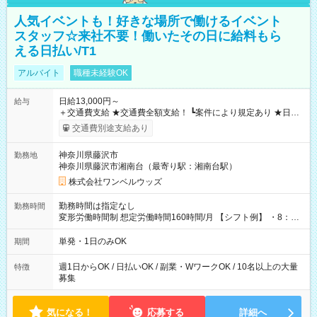
人気イベントも！好きな場所で働けるイベント
スタッフ☆来社不要！働いたその日に給料もら
える日払い/T1
アルバイト
職種未経験OK
日給13,000円～
給与
＋交通費支給 ★交通費全額支給！ ┗案件により規定あり ★日払
いOK！（規定あり） ┗働いたその日に現金GET♪ お仕事後はコ
交通費別途支給あり
ンビニATMから 日払い分を引き落とせます！ 【試用期間】試
用期間なし
神奈川県藤沢市
勤務地
神奈川県藤沢市湘南台（最寄り駅：湘南台駅）
株式会社ワンベルウッズ
勤務時間は指定なし
勤務時間
変形労働時間制 想定労働時間160時間/月 【シフト例】 ・8：00
～21：00
単発・1日のみOK
期間
週1日からOK / 日払いOK / 副業・WワークOK / 10名以上の大量
特徴
募集
気になる！
応募する
詳細へ