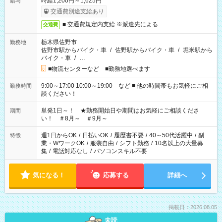
時給1,200円～1,625円
給与
交通費別途支給あり
■ 交通費規定内支給 ※派遣先による
交通費
栃木県佐野市
勤務地
佐野市駅からバイク・車
/
佐野駅からバイク・車
/
堀米駅から
バイク・車
/
…
■物流センターなど ■勤務地選べます
9:00～17:00 10:00～19:00 など ■ 他の時間帯もお気軽にご相
勤務時間
談ください！
単発1日～！ ★勤務開始日や期間はお気軽にご相談くださ
期間
い！ ＃8月～ ＃9月～
週1日からOK
/
日払いOK
/
履歴書不要
/
40～50代活躍中
/
副
特徴
業・WワークOK
/
服装自由
/
シフト勤務
/
10名以上の大量募
集
/
電話対応なし
/
パソコンスキル不要
気になる！
応募する
詳細へ
掲載日：2026.08.05
未読