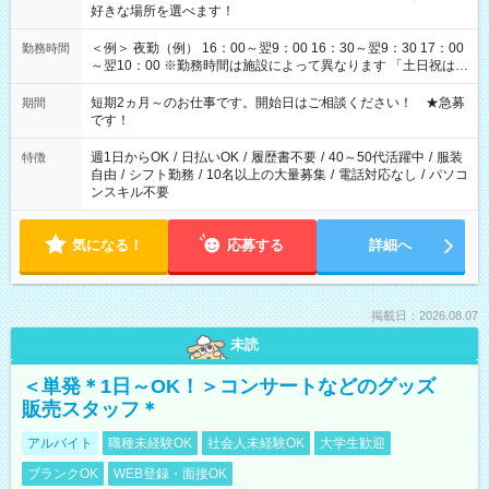
好きな場所を選べます！
＜例＞ 夜勤（例） 16：00～翌9：00 16：30～翌9：30 17：00
勤務時間
～翌10：00 ※勤務時間は施設によって異なります 「土日祝は休
みたい」 「しっかり稼ぎたい」 「もう少し遅い時間から始めた
い」など ご希望にあったお仕事をご案内いたします。 ※未経験
短期2ヵ月～のお仕事です。開始日はご相談ください！ ★急募
期間
の方の場合は1～2ヶ月間は日中での仕事を経験いただき、 お
です！
仕事に慣れてからの夜勤になります。 ★家庭の都合でお休みが
必要な場合も遠慮なくご相談ください。
週1日からOK
/
日払いOK
/
履歴書不要
/
40～50代活躍中
/
服装
特徴
自由
/
シフト勤務
/
10名以上の大量募集
/
電話対応なし
/
パソコ
ンスキル不要
気になる！
応募する
詳細へ
掲載日：2026.08.07
未読
＜単発＊1日～OK！＞コンサートなどのグッズ
販売スタッフ＊
アルバイト
職種未経験OK
社会人未経験OK
大学生歓迎
ブランクOK
WEB登録・面接OK