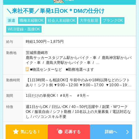
＼来社不要／単発1日OK＊DMの仕分け
派遣
職種未経験OK
社会人未経験OK
大学生歓迎
ブランクOK
WEB登録・面接OK
時給1,500円～1,875円
給与
茨城県鹿嶋市
勤務地
鹿島サッカースタジアム駅からバイク・車
/
鹿島神宮駅からバ
イク・車
/
鹿島大野駅からバイク・車
/
…
■物流センターなど ■勤務地選べます
【1日3時間～も相談OK!】午前中のみや18時以降などのシフト
勤務時間
あり！ シフト例 ▼9:00～12:00 ▼9:00～17:00 ▼10:00～19:00
▼18:00～21:00
1日だけの単発OK！＃8月～ ＃9月～
期間
週1日からOK
/
日払いOK
/
40～50代活躍中
/
副業・Wワーク
特徴
OK
/
服装自由
/
シフト勤務
/
10名以上の大量募集
/
電話対応な
し
/
パソコンスキル不要
気になる！
応募する
詳細へ