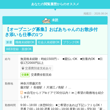
あなたの閲覧履歴からのオススメ
掲載日：2026.08.04
未読
【オープニング募集】おばあちゃんのお散歩付
き添いも仕事の1つ
派遣
職種未経験OK
社会人未経験OK
ブランクOK
WEB登録・面接OK
無資格未経験：時給1500円～ ■週払いOK ■扶養内OK ■日
給与
収1万2000円以上
交通費別途支給あり
交通費全額支給
交通費
神奈川県藤沢市
勤務地
藤沢駅
/
長後駅
/
片瀬江ノ島駅
/
…
≪自宅からドアtoドアで30分以内！≫ご希望の勤務地を紹介
します。
9:00～18:00（休憩60分） ■ご希望があれば下記シフトもOK！
勤務時間
早番 7:00～16:00 遅番 10:00～19:00 夜勤 16:30～翌9:30 「家族