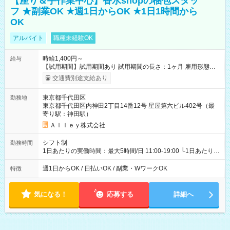
【座り＆手作業中心】香水shopの梱包スタッ
フ ★副業OK ★週1日からOK ★1日1時間から
OK
アルバイト
職種未経験OK
時給1,400円～
給与
【試用期間】試用期間あり 試用期間の長さ：1ヶ月 雇用形態、
給与は本採用時と同じです。
交通費別途支給あり
東京都千代田区
勤務地
東京都千代田区内神田2丁目14番12号 星屋第六ビル402号（最
寄り駅：神田駅）
Ａｌｌｅｙ株式会社
シフト制
勤務時間
1日あたりの実働時間：最大5時間/日 11:00-19:00 └1日あたりの
実働時間：1-5時間 └上記の時間帯内であれば、いつでも勤務可
能！ └平日・土曜日の中で、お好きな曜日でご勤務いただけま
週1日からOK / 日払いOK / 副業・WワークOK
特徴
す！ 【シフト例】 ・11:00～14:00 ・16:30～19:00 ・13:00～
18:00 などのように、自由な働き方が可能なお仕事です！
気になる！
応募する
詳細へ