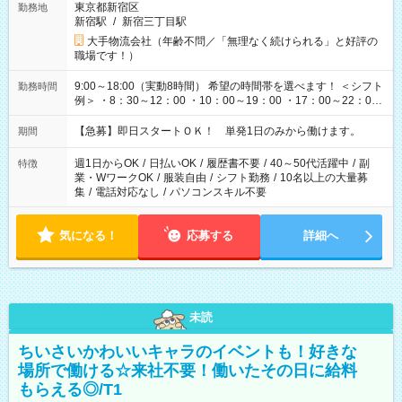
東京都新宿区
勤務地
新宿駅
/
新宿三丁目駅
大手物流会社（年齢不問／「無理なく続けられる」と好評の
職場です！）
9:00～18:00（実動8時間） 希望の時間帯を選べます！ ＜シフト
勤務時間
例＞ ・8：30～12：00 ・10：00～19：00 ・17：00～22：00
・13：00～22：00 ・22：00～翌6：00 など
【急募】即日スタートＯＫ！ 単発1日のみから働けます。
期間
週1日からOK
/
日払いOK
/
履歴書不要
/
40～50代活躍中
/
副
特徴
業・WワークOK
/
服装自由
/
シフト勤務
/
10名以上の大量募
集
/
電話対応なし
/
パソコンスキル不要
気になる！
応募する
詳細へ
未読
ちいさいかわいいキャラのイベントも！好きな
場所で働ける☆来社不要！働いたその日に給料
もらえる◎/T1