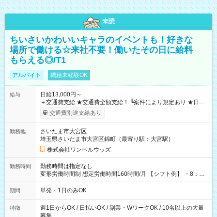
未読
ちいさいかわいいキャラのイベントも！好きな
場所で働ける☆来社不要！働いたその日に給料
もらえる◎/T1
アルバイト
職種未経験OK
日給13,000円～
給与
＋交通費支給 ★交通費全額支給！ ┗案件により規定あり ★日払
いOK！（規定あり） ┗働いたその日に現金GET♪ お仕事後はコ
交通費別途支給あり
ンビニATMから 日払い分を引き落とせます！ 【試用期間】試
用期間なし
さいたま市大宮区
勤務地
埼玉県さいたま市大宮区錦町（最寄り駅：大宮駅）
株式会社ワンベルウッズ
勤務時間は指定なし
勤務時間
変形労働時間制 想定労働時間160時間/月 【シフト例】 ・8：00
～21：00
単発・1日のみOK
期間
週1日からOK / 日払いOK / 副業・WワークOK / 10名以上の大量
特徴
募集