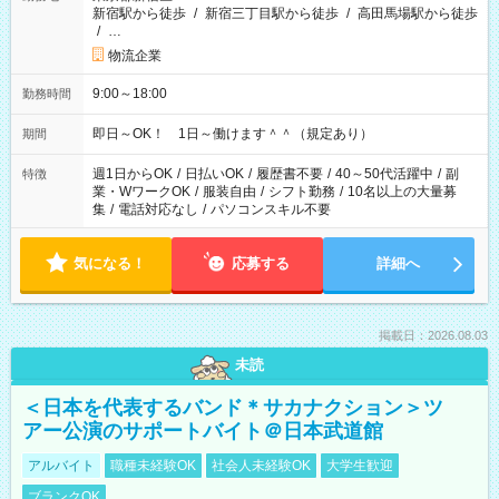
新宿駅から徒歩
/
新宿三丁目駅から徒歩
/
高田馬場駅から徒歩
/
…
物流企業
9:00～18:00
勤務時間
即日～OK！ 1日～働けます＾＾（規定あり）
期間
週1日からOK
/
日払いOK
/
履歴書不要
/
40～50代活躍中
/
副
特徴
業・WワークOK
/
服装自由
/
シフト勤務
/
10名以上の大量募
集
/
電話対応なし
/
パソコンスキル不要
気になる！
応募する
詳細へ
掲載日：2026.08.03
未読
＜日本を代表するバンド＊サカナクション＞ツ
アー公演のサポートバイト＠日本武道館
アルバイト
職種未経験OK
社会人未経験OK
大学生歓迎
ブランクOK