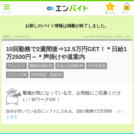
0
メニュー
気になる！
ログイン
お探しのバイト情報は掲載が終了しました。
掲載日 :2026
/
07
/
11
No.TEIKEIKT[0013]_FJS01・C01
10回勤務で2週間後⇒12.5万円GET！＊日給1
万2500円～＊声掛けや道案内
アルバイト
職種未経験OK
社会人未経験OK
大学生歓迎
ブランクOK
WEB登録・面接OK
警備が気になっている方、お気軽にご応募くださ
い！WワークOK！
自分が空いている日にシフトに入れる。1回の勤務で1万2500
...もっ
とみる