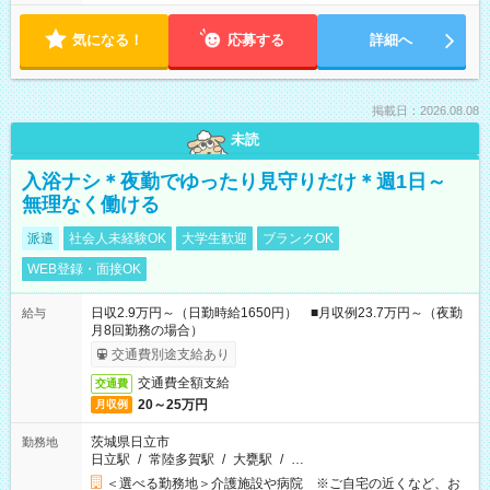
気になる！
応募する
詳細へ
掲載日：2026.08.08
未読
入浴ナシ＊夜勤でゆったり見守りだけ＊週1日～
無理なく働ける
派遣
社会人未経験OK
大学生歓迎
ブランクOK
WEB登録・面接OK
日収2.9万円～（日勤時給1650円） ■月収例23.7万円～（夜勤
給与
月8回勤務の場合）
交通費別途支給あり
交通費全額支給
交通費
20～25万円
月収例
茨城県日立市
勤務地
日立駅
/
常陸多賀駅
/
大甕駅
/
…
＜選べる勤務地＞介護施設や病院 ※ご自宅の近くなど、お