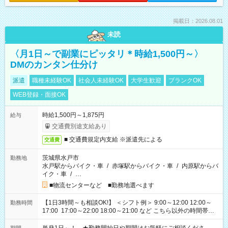
掲載日：2026.08.01
未読
〈月1日～で副業にピッタリ＊時給1,500円～〉
DMのカンタン仕分け
派遣
職種未経験OK
社会人未経験OK
大学生歓迎
ブランクOK
WEB登録・面接OK
時給1,500円～1,875円
給与
交通費別途支給あり
■ 交通費規定内支給 ※派遣先による
交通費
茨城県水戸市
勤務地
水戸駅からバイク・車
/
赤塚駅からバイク・車
/
内原駅からバ
イク・車
/
…
■物流センターなど ■勤務地選べます
【1日3時間～も相談OK!】 ＜シフト例＞ 9:00～12:00 12:00～
勤務時間
17:00 17:00～22:00 18:00～21:00 など こちら以外の時間帯も
お気軽にご相談ください！