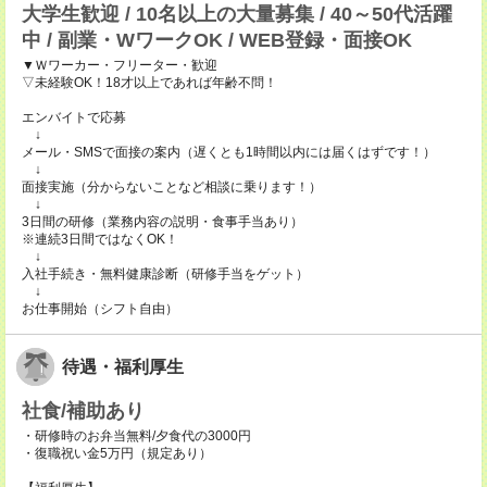
大学生歓迎 / 10名以上の大量募集 / 40～50代活躍
中 / 副業・WワークOK / WEB登録・面接OK
▼Ｗワーカー・フリーター・歓迎
▽未経験OK！18才以上であれば年齢不問！
エンバイトで応募
↓
メール・SMSで面接の案内（遅くとも1時間以内には届くはずです！）
↓
面接実施（分からないことなど相談に乗ります！）
↓
3日間の研修（業務内容の説明・食事手当あり）
※連続3日間ではなくOK！
↓
入社手続き・無料健康診断（研修手当をゲット）
↓
お仕事開始（シフト自由）
待遇・福利厚生
社食/補助あり
・研修時のお弁当無料/夕食代の3000円
・復職祝い金5万円（規定あり）