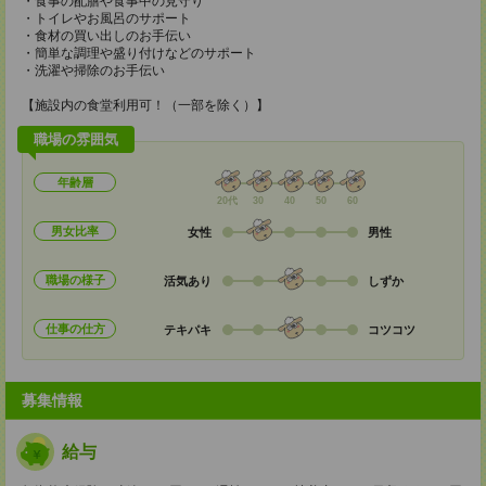
・食事の配膳や食事中の見守り
・トイレやお風呂のサポート
・食材の買い出しのお手伝い
・簡単な調理や盛り付けなどのサポート
・洗濯や掃除のお手伝い
【施設内の食堂利用可！（一部を除く）】
職場の雰囲気
年齢層
20代
30
40
50
60
男女比率
女性
男性
職場の様子
活気あり
しずか
仕事の仕方
テキパキ
コツコツ
募集情報
給与