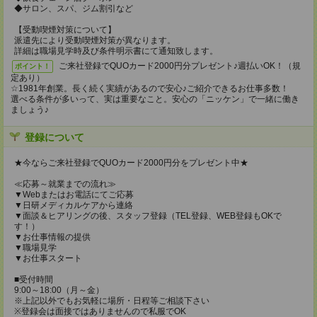
◆サロン、スパ、ジム割引など
【受動喫煙対策について】
派遣先により受動喫煙対策が異なります。
詳細は職場見学時及び条件明示書にて通知致します。
ご来社登録でQUOカード2000円分プレゼント♪週払いOK！（規
ポイント！
定あり）
☆1981年創業。長く続く実績があるので安心♪ご紹介できるお仕事多数！
選べる条件が多いって、実は重要なこと。安心の「ニッケン」で一緒に働き
ましょう♪
登録について
★今ならご来社登録でQUOカード2000円分をプレゼント中★
≪応募～就業までの流れ≫
▼Webまたはお電話にてご応募
▼日研メディカルケアから連絡
▼面談＆ヒアリングの後、スタッフ登録（TEL登録、WEB登録もOKで
す！）
▼お仕事情報の提供
▼職場見学
▼お仕事スタート
■受付時間
9:00～18:00（月～金）
※上記以外でもお気軽に場所・日程等ご相談下さい
※登録会は面接ではありませんので私服でOK