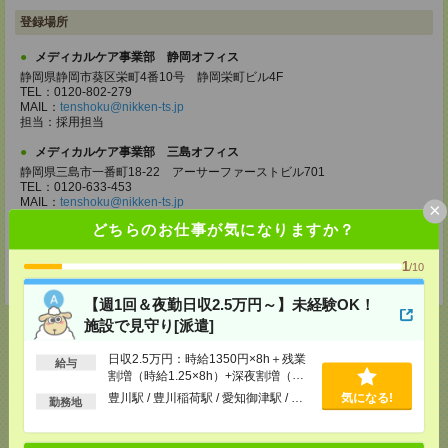
登録場所
メディカルケア事業部 静岡オフィス
静岡県静岡市葵区栄町4番10号 静岡栄町ビル4F
TEL：0120-802-279
MAIL：
tenshoku@nikken-ts.jp
担当：採用担当
メディカルケア事業部 三島オフィス
静岡県三島市一番町18-22 アーサーファーストビル701
TEL：0120-633-453
MAIL：
tenshoku@nikken-ts.jp
×
担当：採用担当
どちらのお仕事が気になりますか？
登録交通費
1
/10
★今ならご来社登録でQUOカード2000円分をプレゼント中★
【週1回＆夜勤日収2.5万円～】未経験OK！
施設で見守り[派遣]
日収2.5万円：時給1350円×8h＋残業
給与
割増（時給1.25×8h）+深夜割増（時
応募ページへ
給0.25×5h）
豊川駅 / 豊川稲荷駅 / 愛知御津駅 / …
気になる!
勤務地