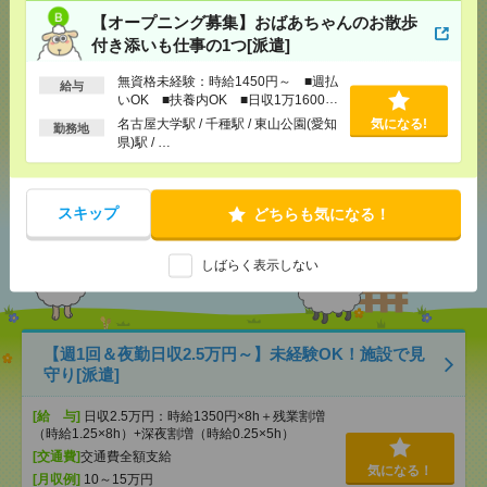
気になる！
電話応募
【オープニング募集】おばあちゃんのお散歩
付き添いも仕事の1つ[派遣]
メール
LINE
無資格未経験：時給1450円～ ■週払
で送る
で送る
給与
いOK ■扶養内OK ■日収1万1600円
以上
名古屋大学駅 / 千種駅 / 東山公園(愛知
気になる!
勤務地
県)駅 / …
シェア
ツイート
ブックマーク
スキップ
どちらも気になる！
あなたの閲覧履歴からの
おすすめ
しばらく表示しない
【週1回＆夜勤日収2.5万円～】未経験OK！施設で見
守り[派遣]
[給 与]
日収2.5万円：時給1350円×8h＋残業割増
（時給1.25×8h）+深夜割増（時給0.25×5h）
[交通費]
交通費全額支給
気になる！
[月収例]
10～15万円