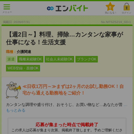
0
メニュー
気になる！
ログイン
掲載日 :2026
/
07
/
31
No.NITSZSZ19_GD-1
【週2日～】料理、掃除…カンタンな家事が
仕事になる！生活支援
職種：
介護関連
派遣
職種未経験OK
社会人未経験OK
ブランクOK
WEB登録・面接OK
≪日収1万円～≫まずは2ヶ月のお試し勤務OK！自
宅から通える勤務地をご紹介！
カンタンな調理や盛り付け、おそうじ、お買い物など…あなたが普
...
もっとみる
応募が集まった時点で掲載終了
この求人は応募が集まり次第、掲載終了致します。予めご理解くださ