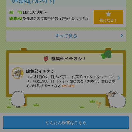
OK◎/N1[アルバイト]
[給 与]
日給10,400円～
[勤務地]
愛知県名古屋市中区錦（最寄り駅：栄駅）
気になる！
すべて見る
編集部イチオシ
《単発1日OK！日払い可》＊お菓子のモクモクシール貼
り、時給1900円！【アジア競技大会＊刈谷市】競技会場
での設営サポートなど
(8/7UP!)
かんたん検索はこちら