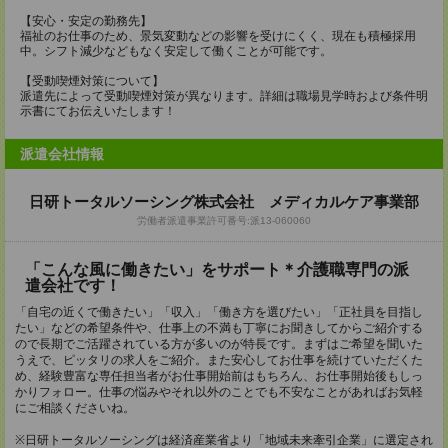
【安心・安定の勤務先】
福祉のお仕事のため、景気変動などの影響を受けにくく、現在も積極採用
中。シフト減少などもなく安定して働くことが可能です。
【受動喫煙対策について】
派遣先によって受動喫煙対策が異なります。詳細は職場見学時および条件明
示書にてお伝えいたします！
派遣会社情報
日研トータルソーシング株式会社 メディカルケア事業部
労働者派遣事業許可番号:派13-060060
「こんな風に働きたい」をサポート＊介護職専門の派
遣会社です！
「自宅の近くで働きたい」「収入」「働き方を選びたい」「正社員を目指し
たい」などの希望条件や、仕事上の不満も丁寧にお聞きしてからご紹介する
ので長期でご活躍されている方が多いのが特長です。まずはご希望を聞いた
うえで、ピッタリの求人をご紹介。また安心してお仕事を続けていただくた
め、経験豊富な専任担当者がお仕事開始前はもちろん、お仕事開始後もしっ
かりフォロー。仕事の悩みやそれ以外のことでも不安なことがあればお気軽
にご相談くださいね。
※日研トータルソーシングは経済産業省より「地域未来牽引企業」に選定され