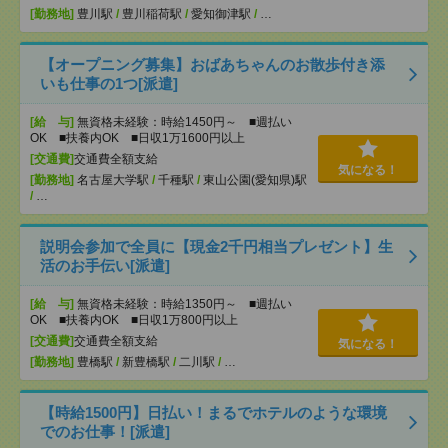
[勤務地]
豊川駅
/
豊川稲荷駅
/
愛知御津駅
/
…
【オープニング募集】おばあちゃんのお散歩付き添
いも仕事の1つ[派遣]
[給 与]
無資格未経験：時給1450円～ ■週払い
OK ■扶養内OK ■日収1万1600円以上
[交通費]
交通費全額支給
気になる！
[勤務地]
名古屋大学駅
/
千種駅
/
東山公園(愛知県)駅
/
…
説明会参加で全員に【現金2千円相当プレゼント】生
活のお手伝い[派遣]
[給 与]
無資格未経験：時給1350円～ ■週払い
OK ■扶養内OK ■日収1万800円以上
[交通費]
交通費全額支給
気になる！
[勤務地]
豊橋駅
/
新豊橋駅
/
二川駅
/
…
【時給1500円】日払い！まるでホテルのような環境
でのお仕事！[派遣]