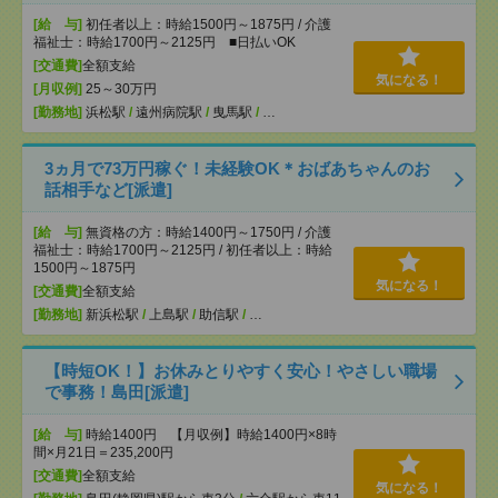
[給 与]
初任者以上：時給1500円～1875円 / 介護
福祉士：時給1700円～2125円 ■日払いOK
[交通費]
全額支給
気になる！
[月収例]
25～30万円
[勤務地]
浜松駅
/
遠州病院駅
/
曳馬駅
/
…
3ヵ月で73万円稼ぐ！未経験OK＊おばあちゃんのお
話相手など[派遣]
[給 与]
無資格の方：時給1400円～1750円 / 介護
福祉士：時給1700円～2125円 / 初任者以上：時給
1500円～1875円
気になる！
[交通費]
全額支給
[勤務地]
新浜松駅
/
上島駅
/
助信駅
/
…
【時短OK！】お休みとりやすく安心！やさしい職場
で事務！島田[派遣]
[給 与]
時給1400円 【月収例】時給1400円×8時
間×月21日＝235,200円
[交通費]
全額支給
気になる！