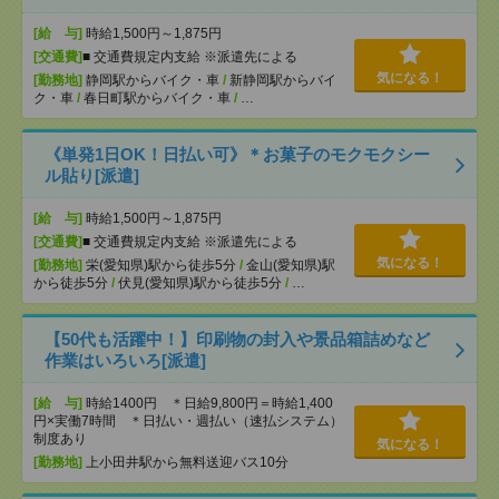
[給 与]
時給1,500円～1,875円
[交通費]
■ 交通費規定内支給 ※派遣先による
気になる！
[勤務地]
静岡駅からバイク・車
/
新静岡駅からバイ
ク・車
/
春日町駅からバイク・車
/
…
《単発1日OK！日払い可》＊お菓子のモクモクシー
ル貼り[派遣]
[給 与]
時給1,500円～1,875円
[交通費]
■ 交通費規定内支給 ※派遣先による
気になる！
[勤務地]
栄(愛知県)駅から徒歩5分
/
金山(愛知県)駅
から徒歩5分
/
伏見(愛知県)駅から徒歩5分
/
…
【50代も活躍中！】印刷物の封入や景品箱詰めなど
作業はいろいろ[派遣]
[給 与]
時給1400円 ＊日給9,800円＝時給1,400
円×実働7時間 ＊日払い・週払い（速払システム）
制度あり
気になる！
[勤務地]
上小田井駅から無料送迎バス10分