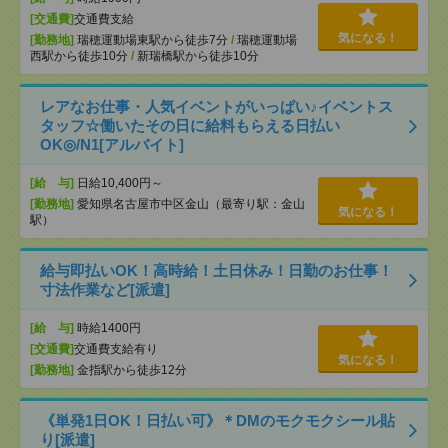
[交通費]
交通費支給
気になる！
[勤務地]
瑞穂運動場東駅から徒歩7分
/
瑞穂運動場
西駅から徒歩10分
/
新瑞橋駅から徒歩10分
レアなお仕事・人気イベントがいっぱい♪イベントス
タッフ☆働いたその日に給料もらえる日払い
OK◎/N1[アルバイト]
[給 与]
日給10,400円～
[勤務地]
愛知県名古屋市中区金山（最寄り駅：金山
気になる！
駅）
給与即払いOK！高時給！土日休み！日勤のお仕事！
寸法作業など[派遣]
[給 与]
時給1400円
[交通費]
交通費支給有り
気になる！
[勤務地]
金指駅から徒歩12分
《単発1日OK！日払い可》＊DMのモクモクシール貼
り[派遣]