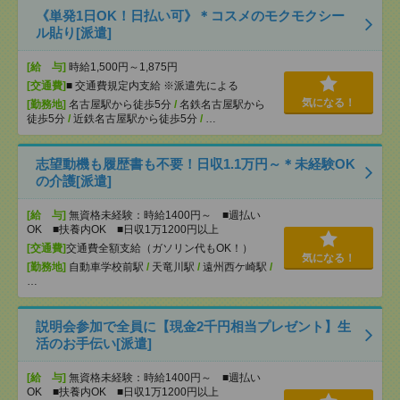
《単発1日OK！日払い可》＊コスメのモクモクシー
ル貼り[派遣]
[給 与]
時給1,500円～1,875円
[交通費]
■ 交通費規定内支給 ※派遣先による
気になる！
[勤務地]
名古屋駅から徒歩5分
/
名鉄名古屋駅から
徒歩5分
/
近鉄名古屋駅から徒歩5分
/
…
志望動機も履歴書も不要！日収1.1万円～＊未経験OK
の介護[派遣]
[給 与]
無資格未経験：時給1400円～ ■週払い
OK ■扶養内OK ■日収1万1200円以上
[交通費]
交通費全額支給（ガソリン代もOK！）
気になる！
[勤務地]
自動車学校前駅
/
天竜川駅
/
遠州西ケ崎駅
/
…
説明会参加で全員に【現金2千円相当プレゼント】生
活のお手伝い[派遣]
[給 与]
無資格未経験：時給1400円～ ■週払い
OK ■扶養内OK ■日収1万1200円以上