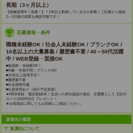
長期（3ヶ月以上）
【積極採用中！急募！】＊1年以上勤務している方が多数！ご応募から最短
2～3日後の就業も相談可能です！
応募資格・条件
職種未経験OK / 社会人未経験OK / ブランクOK /
10名以上の大量募集 / 履歴書不要 / 40～50代活躍
中 / WEB登録・面接OK
■無資格・未経験OK！
■年齢・学歴不問！ブランクOK!
■10名以上採用予定！
■履歴書不要
■社会保険完備
■社員登用あり（紹介予定派遣）
★WEB登録・電話登録OK！支店への来社面談の場合、交通費として【QUO
カード2000円分】プレゼント！
★出張面談に関してもお気軽にご相談ください。
派遣先の概要
配属先について