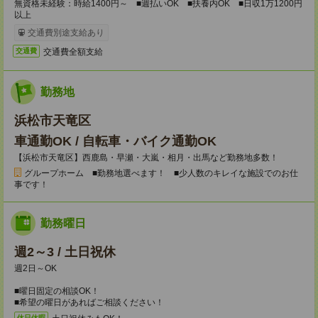
無資格未経験：時給1400円～ ■週払いOK ■扶養内OK ■日収1万1200円
以上
交通費別途支給あり
交通費全額支給
交通費
勤務地
浜松市天竜区
車通勤OK / 自転車・バイク通勤OK
【浜松市天竜区】西鹿島・早瀬・大嵐・相月・出馬など勤務地多数！
グループホーム ■勤務地選べます！ ■少人数のキレイな施設でのお仕
事です！
勤務曜日
週2～3 / 土日祝休
週2日～OK
■曜日固定の相談OK！
■希望の曜日があればご相談ください！
休日休暇