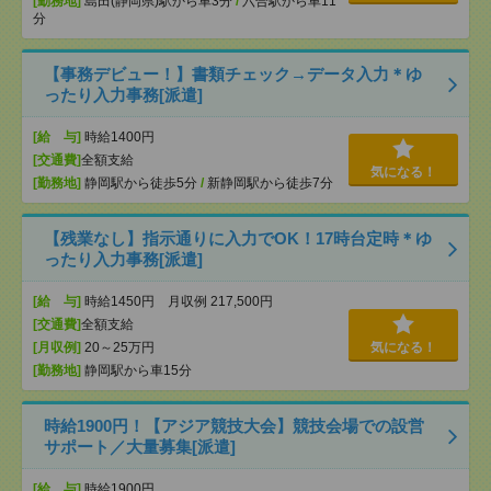
[勤務地]
島田(静岡県)駅から車3分
/
六合駅から車11
分
【事務デビュー！】書類チェック→データ入力＊ゆ
ったり入力事務[派遣]
[給 与]
時給1400円
[交通費]
全額支給
気になる！
[勤務地]
静岡駅から徒歩5分
/
新静岡駅から徒歩7分
【残業なし】指示通りに入力でOK！17時台定時＊ゆ
ったり入力事務[派遣]
[給 与]
時給1450円 月収例 217,500円
[交通費]
全額支給
[月収例]
20～25万円
気になる！
[勤務地]
静岡駅から車15分
時給1900円！【アジア競技大会】競技会場での設営
サポート／大量募集[派遣]
[給 与]
時給1900円