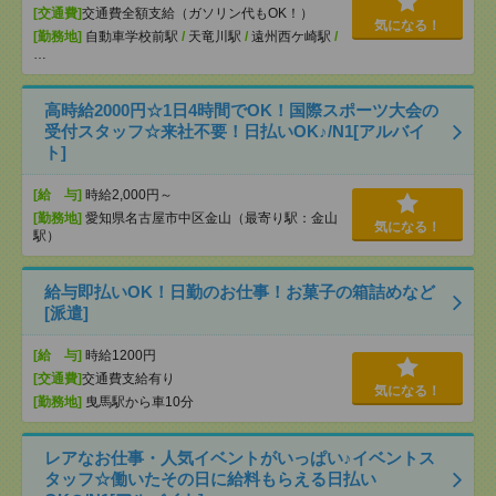
[交通費]
交通費全額支給（ガソリン代もOK！）
気になる！
[勤務地]
自動車学校前駅
/
天竜川駅
/
遠州西ケ崎駅
/
…
高時給2000円☆1日4時間でOK！国際スポーツ大会の
受付スタッフ☆来社不要！日払いOK♪/N1[アルバイ
ト]
[給 与]
時給2,000円～
[勤務地]
愛知県名古屋市中区金山（最寄り駅：金山
気になる！
駅）
給与即払いOK！日勤のお仕事！お菓子の箱詰めなど
[派遣]
[給 与]
時給1200円
[交通費]
交通費支給有り
気になる！
[勤務地]
曳馬駅から車10分
レアなお仕事・人気イベントがいっぱい♪イベントス
タッフ☆働いたその日に給料もらえる日払い