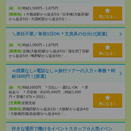
[給 与]
時給1,500円～1,875円
[勤務地]
ＪＲ難波駅から徒歩5分
/
日本橋(大阪府)駅
気になる！
から徒歩5分
/
大国町駅から徒歩5分
/
…
＼来社不要／単発1日OK＊文房具の仕分け[派遣]
[給 与]
時給1,500円～1,875円
[勤務地]
京橋(大阪府)駅から徒歩5分
/
蒲生四丁目駅
気になる！
から徒歩5分
/
鴫野駅から徒歩5分
/
…
≪残業なし×電話なし≫旅行ツアーの入力＋事務＊時
給1600円！[派遣]
[給 与]
時給1600円 ＊日払い・週払いOK ＊昇
給あり ＊月収例：約245,440円 （時給1,600
円 × 実働7.67h × 20日）
[交通費]
全額支給
気になる！
[勤務地]
西梅田駅から徒歩2分
/
大阪駅から徒歩4分
/
大阪梅田(阪急線)駅から徒歩6分
/
…
好きな場所で働けるイベントスタッフ☆人気イベン