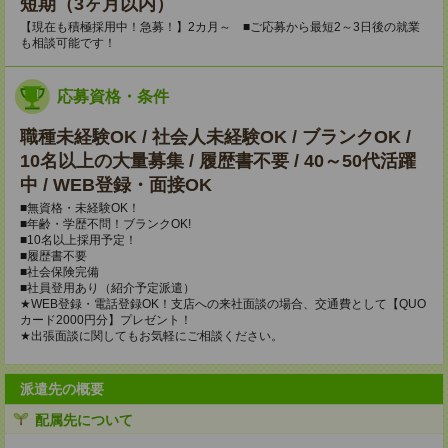
短期（3ヶ月以内）
【現在も積極採用中！急募！】2カ月～ ■ご応募から最短2～3日後の就業
も相談可能です！
応募資格・条件
職種未経験OK / 社会人未経験OK / ブランクOK /
10名以上の大量募集 / 履歴書不要 / 40～50代活躍
中 / WEB登録・面接OK
■無資格・未経験OK！
■年齢・学歴不問！ブランクOK!
■10名以上採用予定！
■履歴書不要
■社会保険完備
■社員登用あり（紹介予定派遣）
★WEB登録・電話登録OK！支店への来社面談の場合、交通費として【QUO
カード2000円分】プレゼント！
★出張面談に関してもお気軽にご相談ください。
派遣先の概要
配属先について