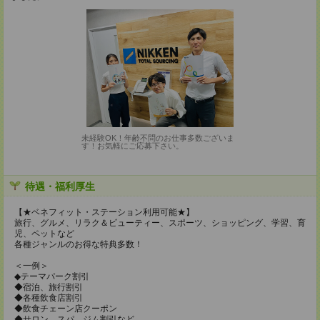
未経験OK！年齢不問のお仕事多数ございま
す！お気軽にご応募下さい。
待遇・福利厚生
【★ベネフィット・ステーション利用可能★】
旅行、グルメ、リラク＆ビューティー、スポーツ、ショッピング、学習、育
児、ペットなど
各種ジャンルのお得な特典多数！
＜一例＞
◆テーマパーク割引
◆宿泊、旅行割引
◆各種飲食店割引
◆飲食チェーン店クーポン
◆サロン、スパ、ジム割引など