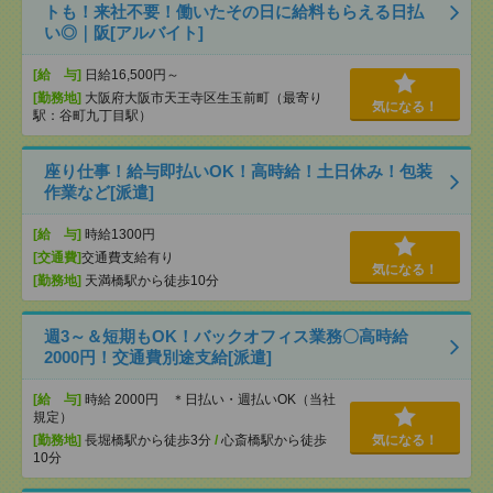
トも！来社不要！働いたその日に給料もらえる日払
い◎｜阪[アルバイト]
[給 与]
日給16,500円～
[勤務地]
大阪府大阪市天王寺区生玉前町（最寄り
気になる！
駅：谷町九丁目駅）
座り仕事！給与即払いOK！高時給！土日休み！包装
作業など[派遣]
[給 与]
時給1300円
[交通費]
交通費支給有り
気になる！
[勤務地]
天満橋駅から徒歩10分
週3～＆短期もOK！バックオフィス業務〇高時給
2000円！交通費別途支給[派遣]
[給 与]
時給 2000円 ＊日払い・週払いOK（当社
規定）
[勤務地]
長堀橋駅から徒歩3分
/
心斎橋駅から徒歩
気になる！
10分