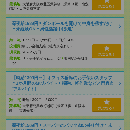
[勤務地]
大阪府大阪市北区天神橋（最寄り駅：南森
気になる！
町駅・大阪天満宮駅）
深夜給1589円＊ダンボールを開けて中身を移すだけ
＊未経験OK＊男性活躍中[派遣]
[給 与]
1,271円 ～1,589円 ＊日払いOK
[交通費]
嬉しい全額支給（社内規定あり）
[月収例]
20～25万円
気になる！
[勤務地]
ＪＲ長瀬駅から徒歩15分
/
南巽駅から徒歩
10分
【時給1300円～】オフィス移転のお手伝いスタッフ
＊2か月間の短期バイト＊掃除、軽作業など／門真市
[アルバイト]
[給 与]
時給1,300円～2,000円
[勤務地]
大阪府門真市打越町（最寄り駅：京阪本
気になる！
線 古川橋駅）
深夜給1589円＊スーパーのパック肉の盛り付け＊未