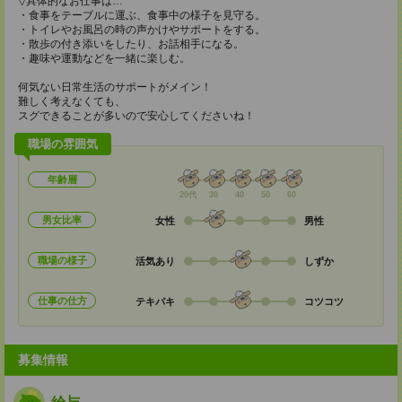
▽具体的なお仕事は…
・食事をテーブルに運ぶ、食事中の様子を見守る。
・トイレやお風呂の時の声かけやサポートをする。
・散歩の付き添いをしたり、お話相手になる。
・趣味や運動などを一緒に楽しむ。
何気ない日常生活のサポートがメイン！
難しく考えなくても、
スグできることが多いので安心してくださいね！
職場の雰囲気
年齢層
20代
30
40
50
60
男女比率
女性
男性
職場の様子
活気あり
しずか
仕事の仕方
テキパキ
コツコツ
募集情報