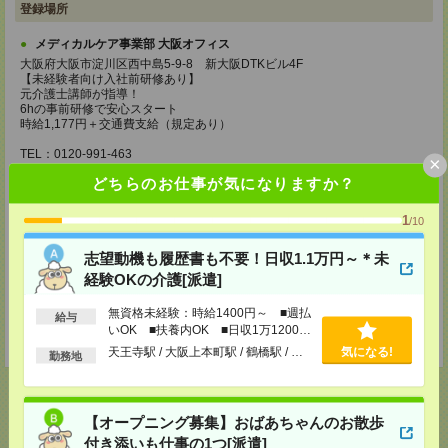
登録場所
メディカルケア事業部 大阪オフィス
大阪府大阪市淀川区西中島5-9-8 新大阪DTKビル4F
【未経験者向け入社前研修あり】
元介護士講師が指導！
6hの事前研修で安心スタート
時給1,177円＋交通費支給（規定あり）
TEL：0120-991-463
×
MAIL：
tenshoku@nikken-ts.jp
どちらのお仕事が気になりますか？
担当：採用担当
メディカルケア事業部 京都オフィス
1
/10
京都府京都市下京区東塩小路町843番地2 日本生命京都ヤサカビル5F
TEL：0120-975-927
志望動機も履歴書も不要！日収1.1万円～＊未
MAIL：
tenshoku@nikken-ts.jp
経験OKの介護[派遣]
担当：採用担当
登録交通費
無資格未経験：時給1400円～ ■週払
給与
いOK ■扶養内OK ■日収1万1200円
★今ならご来社登録でQUOカード2000円分をプレゼント中★
以上
天王寺駅 / 大阪上本町駅 / 鶴橋駅 / …
気になる!
勤務地
【オープニング募集】おばあちゃんのお散歩
付き添いも仕事の1つ[派遣]
応募ページへ