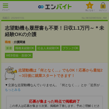
0
メニュー
気になる！
ログイン
掲載日 :2026
/
07
/
31
No.NKSGWOS04_NM
志望動機も履歴書も不要！日収1.1万円～＊未
経験OKの介護
職種：
介護関連
派遣
職種未経験OK
社会人未経験OK
ブランクOK
WEB登録・面接OK
志望動機は「何となく…」でもOK！応募から最短2
～3日後に就業スタートできます！
▼立派な志望動機なんていりません。「何となく…」とか「近所が
...
もっとみる
応募が集まった時点で掲載終了
この求人は応募が集まり次第、掲載終了致します。予めご理解くださ