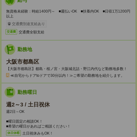
給与
無資格未経験：時給1400円～ ■週払いOK ■扶養内OK ■日収1万1200円
以上
交通費別途支給あり
交通費全額支給
交通費
勤務地
大阪市都島区
【大阪市都島区】都島・桜ノ宮・大阪城北詰・野江内代など勤務地多数！
≪自宅からドアtoドアで30分以内！≫ご希望の勤務地を紹介します。
勤務曜日
週2～3 / 土日祝休
週2日～OK
■曜日固定の相談OK！
■希望の曜日があればご相談ください！
土日祝休みもOK！
休日休暇