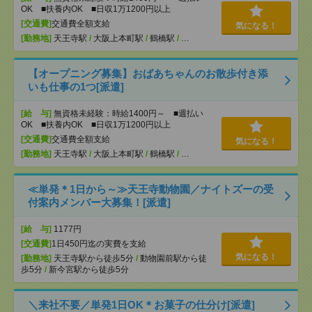
OK ■扶養内OK ■日収1万1200円以上
[交通費]
交通費全額支給
気になる！
[勤務地]
天王寺駅
/
大阪上本町駅
/
鶴橋駅
/
…
【オープニング募集】おばあちゃんのお散歩付き添
いも仕事の1つ[派遣]
[給 与]
無資格未経験：時給1400円～ ■週払い
OK ■扶養内OK ■日収1万1200円以上
[交通費]
交通費全額支給
気になる！
[勤務地]
天王寺駅
/
大阪上本町駅
/
鶴橋駅
/
…
≪単発＊1日から～≫天王寺動物園／ナイトズーの受
付案内メンバー大募集！[派遣]
[給 与]
1177円
[交通費]
1日450円迄の実費を支給
気になる！
[勤務地]
天王寺駅から徒歩5分
/
動物園前駅から徒
歩5分
/
新今宮駅から徒歩5分
＼来社不要／単発1日OK＊お菓子の仕分け[派遣]