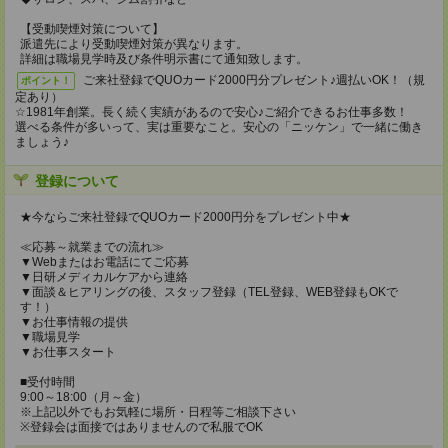
【受動喫煙対策について】
派遣先により受動喫煙対策が異なります。
詳細は職場見学時及び条件明示書にて通知致します。
ご来社登録でQUOカード2000円分プレゼント♪週払いOK！（規
ポイント！
定あり）
☆1981年創業。長く続く実績があるので安心♪ご紹介できるお仕事多数！
選べる条件が多いって、実は重要なこと。安心の「ニッケン」で一緒に働き
ましょう♪
登録について
★今ならご来社登録でQUOカード2000円分をプレゼント中★
≪応募～就業までの流れ≫
▼Webまたはお電話にてご応募
▼日研メディカルケアから連絡
▼面談＆ヒアリングの後、スタッフ登録（TEL登録、WEB登録もOKで
す！）
▼お仕事情報の提供
▼職場見学
▼お仕事スタート
■受付時間
9:00～18:00（月～金）
※上記以外でもお気軽に場所・日程等ご相談下さい
※登録会は面接ではありませんので私服でOK