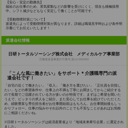
【安心・安定の勤務先】
福祉のお仕事のため、景気変動などの影響を受けにくく、現在も積極採用
中。シフト減少などもなく安定して働くことが可能です。
【受動喫煙対策について】
派遣先によって受動喫煙対策が異なります。詳細は職場見学時および条件明
示書にてお伝えいたします！
派遣会社情報
日研トータルソーシング株式会社 メディカルケア事業部
労働者派遣事業許可番号:派13-060060
「こんな風に働きたい」をサポート＊介護職専門の派
遣会社です！
「自宅の近くで働きたい」「収入」「働き方を選びたい」「正社員を目指し
たい」などの希望条件や、仕事上の不満も丁寧にお聞きしてからご紹介する
ので長期でご活躍されている方が多いのが特長です。まずはご希望を聞いた
うえで、ピッタリの求人をご紹介。また安心してお仕事を続けていただくた
め、経験豊富な専任担当者がお仕事開始前はもちろん、お仕事開始後もしっ
かりフォロー。仕事の悩みやそれ以外のことでも不安なことがあればお気軽
にご相談くださいね。
※日研トータルソーシングは経済産業省より「地域未来牽引企業」に選定され
ました。