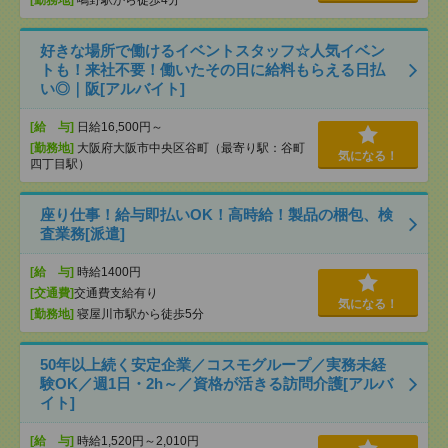
[勤務地]
鴫野駅から徒歩4分
好きな場所で働けるイベントスタッフ☆人気イベン
トも！来社不要！働いたその日に給料もらえる日払
い◎｜阪[アルバイト]
[給 与]
日給16,500円～
[勤務地]
大阪府大阪市中央区谷町（最寄り駅：谷町
気になる！
四丁目駅）
座り仕事！給与即払いOK！高時給！製品の梱包、検
査業務[派遣]
[給 与]
時給1400円
[交通費]
交通費支給有り
気になる！
[勤務地]
寝屋川市駅から徒歩5分
50年以上続く安定企業／コスモグループ／実務未経
験OK／週1日・2h～／資格が活きる訪問介護[アルバ
イト]
[給 与]
時給1,520円～2,010円