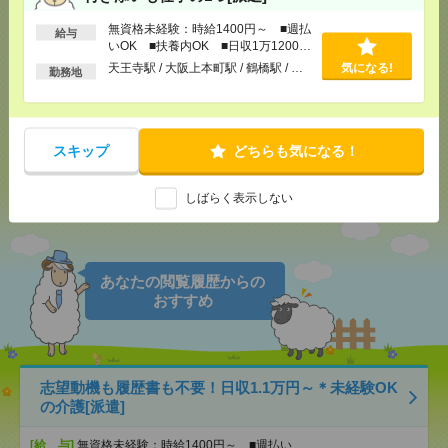
無資格未経験：時給1400円～ ■週払
給与
いOK ■扶養内OK ■日収1万1200円
以上
気になる！
電話応募
天王寺駅 / 大阪上本町駅 / 鶴橋駅 / …
気になる!
勤務地
メール
LINE
で送る
で送る
スキップ
どちらも気になる！
しばらく表示しない
シェア
ツイート
ブックマーク
あなたの閲覧履歴からの
おすすめ
志望動機も履歴書も不要！日収1.1万円～＊未経験OK
の介護[派遣]
[給 与]
無資格未経験：時給1400円～ ■週払い