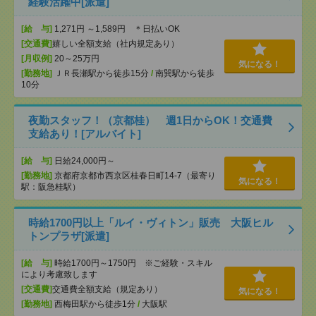
経験活躍中[派遣]
[給 与]
1,271円 ～1,589円 ＊日払いOK
[交通費]
嬉しい全額支給（社内規定あり）
[月収例]
20～25万円
気になる！
[勤務地]
ＪＲ長瀬駅から徒歩15分
/
南巽駅から徒歩
10分
夜勤スタッフ！（京都桂） 週1日からOK！交通費
支給あり！[アルバイト]
[給 与]
日給24,000円～
[勤務地]
京都府京都市西京区桂春日町14-7（最寄り
気になる！
駅：阪急桂駅）
時給1700円以上「ルイ・ヴィトン」販売 大阪ヒル
トンプラザ[派遣]
[給 与]
時給1700円～1750円 ※ご経験・スキル
により考慮致します
[交通費]
交通費全額支給（規定あり）
気になる！
[勤務地]
西梅田駅から徒歩1分
/
大阪駅