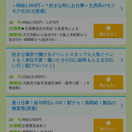
＜時給1,500円～＊好きな時にお仕事＞文房具のモク
モク仕分け[派遣]
[給 与]
時給1,500円～1,875円
[交通費]
■ 交通費規定内支給 ※派遣先による
気になる！
[勤務地]
天王寺駅から徒歩5分
/
大阪上本町駅から
徒歩5分
/
鶴橋駅から徒歩5分
/
…
好きな場所で働けるイベントスタッフ☆人気イベン
トも！来社不要！働いたその日に給料もらえる日払
い◎｜阪[アルバイト]
[給 与]
日給16,500円～
[勤務地]
大阪府大阪市浪速区湊町（最寄り駅：ＪＲ
気になる！
難波駅）
座り仕事！給与即払いOK！駅チカ！高時給！製品の
検査等[派遣]
[給 与]
時給1400円
[交通費]
交通費支給有り
気になる！