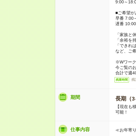
9:00～18
■ご希望が
早番 7:00～
遅番 10:00
「家族と
「余裕を
「できれ
など、ご
※Wワー
今ご覧の
合計で週4
残
残業時間
期間
長期（3
【現在も積
可能！
仕事内容
≪お年寄