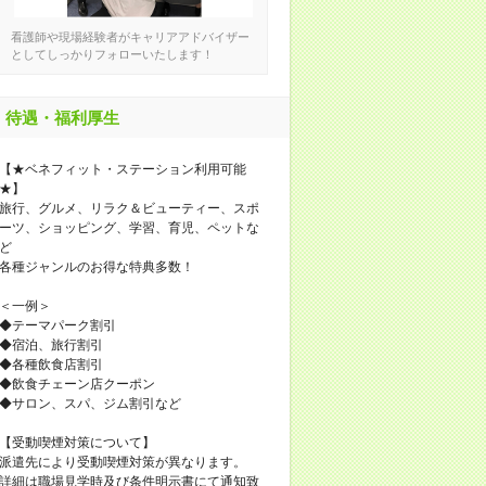
看護師や現場経験者がキャリアアドバイザー
としてしっかりフォローいたします！
待遇・福利厚生
【★ベネフィット・ステーション利用可能
★】
旅行、グルメ、リラク＆ビューティー、スポ
ーツ、ショッピング、学習、育児、ペットな
ど
各種ジャンルのお得な特典多数！
＜一例＞
◆テーマパーク割引
◆宿泊、旅行割引
◆各種飲食店割引
◆飲食チェーン店クーポン
◆サロン、スパ、ジム割引など
【受動喫煙対策について】
派遣先により受動喫煙対策が異なります。
詳細は職場見学時及び条件明示書にて通知致