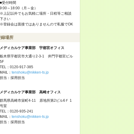
■受付時間
9:00～18:00（月～金）
※上記以外でもお気軽に場所・日程等ご相談
下さい
※登録会は面接ではありませんので私服でOK
登録場所
メディカルケア事業部 宇都宮オフィス
栃木県宇都宮市大通り2-3-1 井門宇都宮ビル
5F
TEL：0120-917-385
MAIL：
tenshoku@nikken-ts.jp
担当：採用担当
メディカルケア事業部 高崎オフィス
群馬県高崎市栄町4-11 原地所第2ビル6Ｆ 1
号室
TEL：0120-935-241
MAIL：
tenshoku@nikken-ts.jp
担当：採用担当