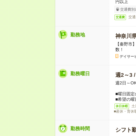
円以上
交通費別
交通
交通費
勤務地
神奈川
【秦野市
数！
デイサー
勤務曜日
週2～3 
週2日～O
■曜日固定
■希望の曜
土
休日休暇
■産休・育休
勤務時間
シフト勤