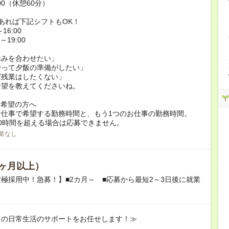
:00（休憩60分）
あれば下記シフトもOK！
16:00
～19:00
休みを合わせたい」
持って夕飯の準備がしたい」
ば残業はしたくない」
希望を教えてくださいね。
ク希望の方へ
お仕事で希望する勤務時間と、もう1つのお仕事の勤務時間。
0時間を超える場合は応募できません。
業なし
ヶ月以上）
極採用中！急募！】■2カ月～ ■応募から最短2～3日後に就業
りの日常生活のサポートをお任せします！≫