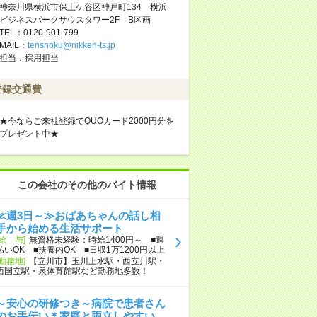
神奈川県横浜市保土ケ谷区神戸町134 横浜
ビジネスパークサウスタワー2F B区画
TEL：0120-901-799
MAIL：
tenshoku@nikken-ts.jp
担当：採用担当
登録交通費
★今ならご来社登録でQUOカード2000円分を
プレゼント中★
この会社のその他のバイト情報
≪週3日～≫おばあちゃんの話し相
手から始める生活サポート
[給 与]
無資格未経験：時給1400円～ ■週
払いOK ■扶養内OK ■日収1万1200円以上
[勤務地]
【立川市】玉川上水駅・西立川駅・
西国立駅・泉体育館駅など勤務地多数！
～安心の研修つき～病院で患者さん
のお手伝い＊家庭と両立しやすい