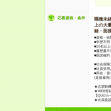
応募資格・条件
職種未経験
上の大量募
録・面接
■資格・経
■学歴不問
■10名以
■履歴書不
■面談確約
■社会保険
■社員登用
■昇給・
(直接雇用
★志望動機
★WEB登
【QUOカ
★出張面