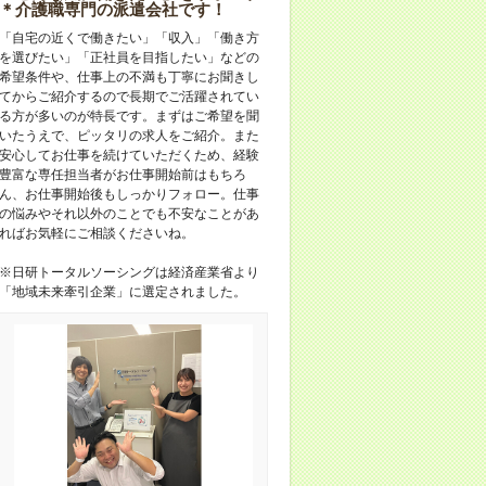
＊介護職専門の派遣会社です！
「自宅の近くで働きたい」「収入」「働き方
を選びたい」「正社員を目指したい」などの
希望条件や、仕事上の不満も丁寧にお聞きし
てからご紹介するので長期でご活躍されてい
る方が多いのが特長です。まずはご希望を聞
いたうえで、ピッタリの求人をご紹介。また
安心してお仕事を続けていただくため、経験
豊富な専任担当者がお仕事開始前はもちろ
ん、お仕事開始後もしっかりフォロー。仕事
の悩みやそれ以外のことでも不安なことがあ
ればお気軽にご相談くださいね。
※日研トータルソーシングは経済産業省より
「地域未来牽引企業」に選定されました。