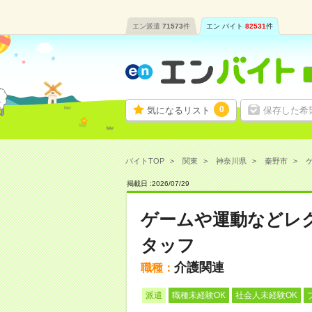
エン派遣
71573
件
エン バイト
82531
件
0
気になるリスト
保存した希
バイトTOP
関東
神奈川県
秦野市
掲載日 :
2026
/
07
/
29
ゲームや運動などレ
タッフ
介護関連
職種：
派遣
職種未経験OK
社会人未経験OK