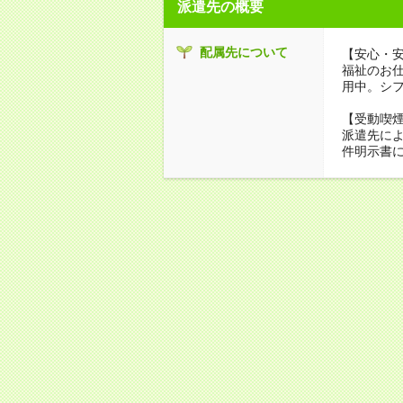
派遣先の概要
配属先について
【安心・
福祉のお
用中。シ
【受動喫
派遣先に
件明示書