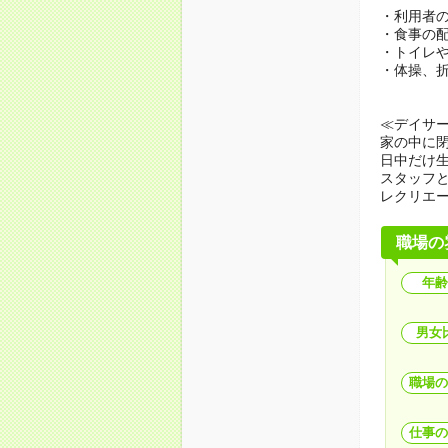
・利用者
・食事の
・トイレ
・体操、
≪デイサ
家の中に
日中だけ
スタッフ
レクリエ
職場の
年齢
男女
職場の
仕事の