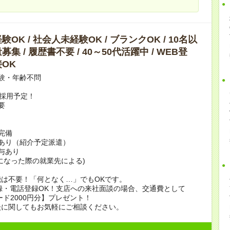
OK / 社会人未経験OK / ブランクOK / 10名以
集 / 履歴書不要 / 40～50代活躍中 / WEB登
OK
験・年齢不問
上採用予定！
要
完備
あり（紹介予定派遣）
賞与あり
になった際の就業先による)
は不要！「何となく…」でもOKです。
録・電話登録OK！支店への来社面談の場合、交通費として
ード2000円分】プレゼント！
談に関してもお気軽にご相談ください。