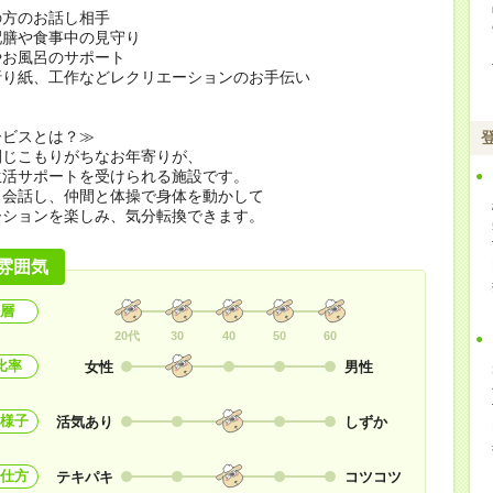
の方のお話し相手
配膳や食事中の見守り
やお風呂のサポート
折り紙、工作などレクリエーションのお手伝い
ービスとは？≫
閉じこもりがちなお年寄りが、
生活サポートを受けられる施設です。
と会話し、仲間と体操で身体を動かして
ーションを楽しみ、気分転換できます。
雰囲気
層
20代
30
40
50
60
比率
女性
男性
様子
活気あり
しずか
仕方
テキパキ
コツコツ