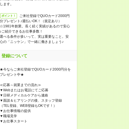
します。
ご来社登録でQUOカード2000円
ポイント！
分プレゼント♪週払いOK！（規定あり）
☆1981年創業。長く続く実績があるので安心
♪ご紹介できるお仕事多数！
選べる条件が多いって、実は重要なこと。安
心の「ニッケン」で一緒に働きましょう♪
登録について
★今ならご来社登録でQUOカード2000円分を
プレゼント中★
≪応募～就業までの流れ≫
▼Webまたはお電話にてご応募
▼日研メディカルケアから連絡
▼面談＆ヒアリングの後、スタッフ登録
（TEL登録、WEB登録もOKです！）
▼お仕事情報の提供
▼職場見学
▼お仕事スタート