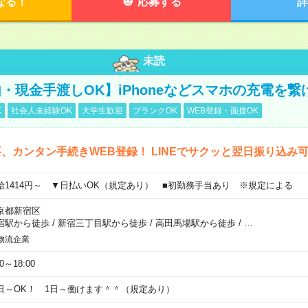
なる！
応募する
詳
未読
・現金手渡しOK】iPhoneなどスマホの充電を繋
K
社会人未経験OK
大学生歓迎
ブランクOK
WEB登録・面接OK
、カンタン手続きWEB登録！ LINEでサクッと翌日振り込み
給1414円～ ▼日払いOK（規定あり） ■初勤務手当あり ※規定による
京都新宿区
宿駅から徒歩
/
新宿三丁目駅から徒歩
/
高田馬場駅から徒歩
/
…
物流企業
00～18:00
日～OK！ 1日～働けます＾＾（規定あり）