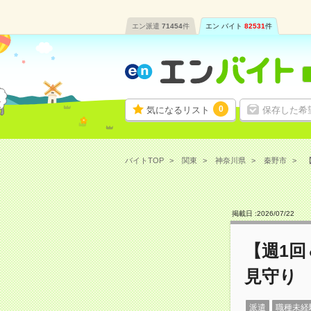
エン派遣
71454
件
エン バイト
82531
件
0
気になるリスト
保存した希
バイトTOP
関東
神奈川県
秦野市
【
掲載日 :
2026
/
07
/
22
【週1回
見守り
派遣
職種未経