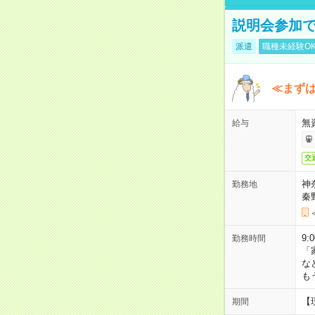
説明会参加で
派遣
職種未経験O
≪まずは
無
給与
交
神
勤務地
秦
9:
勤務時間
「
な
も
【
期間