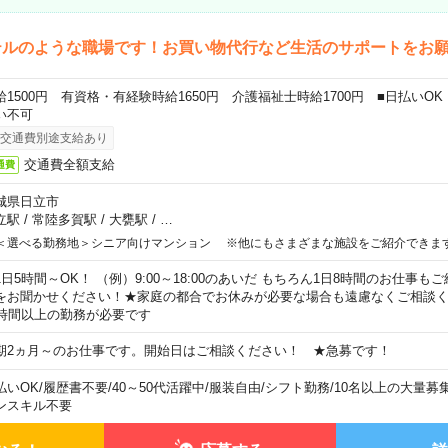
テルのような職場です！お買い物代行など生活のサポートをお
給1500円 有資格・有経験時給1650円 介護福祉士時給1700円 ■日払いO
い不可
交通費別途支給あり
交通費全額支給
通費
城県日立市
立駅
/
常陸多賀駅
/
大甕駅
/
…
＜選べる勤務地＞シニア向けマンション ※他にもさまざまな施設をご紹介できま
1日5時間～OK！ （例）9:00～18:00のあいだ もちろん1日8時間のお仕事
をお聞かせください！★家庭の都合でお休みが必要な場合も遠慮なくご相談く
5時間以上の勤務が必要です
期2ヵ月～のお仕事です。開始日はご相談ください！ ★急募です！
払いOK
/
履歴書不要
/
40～50代活躍中
/
服装自由
/
シフト勤務
/
10名以上の大量募
ンスキル不要