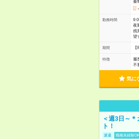
秦
9:
勤務時間
夜
残
望
【
期間
履
特徴
不
気に
＜週3日～＊
ト！
派遣
職種未経験O