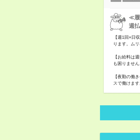
≪履
週払
【週1回×日収
ります。ムリ
【お給料は週
も困りません
【夜勤の働き
スで働けます