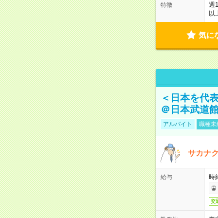
週
特徴
以
気に
＜日本を代
＠日本武道
アルバイト
職種未
サカナク
時
給与
交