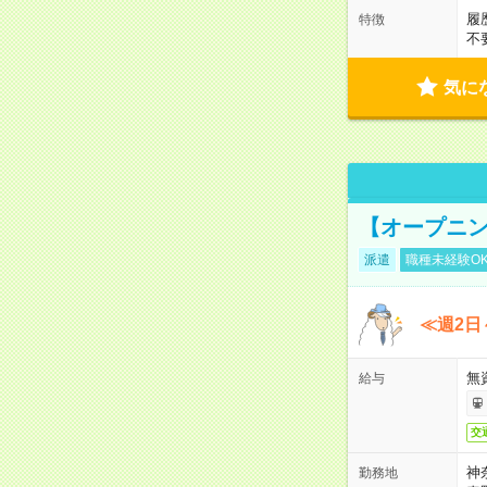
履
特徴
不
気に
【オープニン
派遣
職種未経験O
≪週2日
無
給与
交
神
勤務地