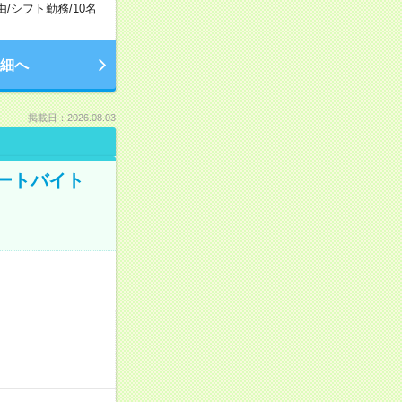
由
/
シフト勤務
/
10名
細へ
掲載日：2026.08.03
ートバイト