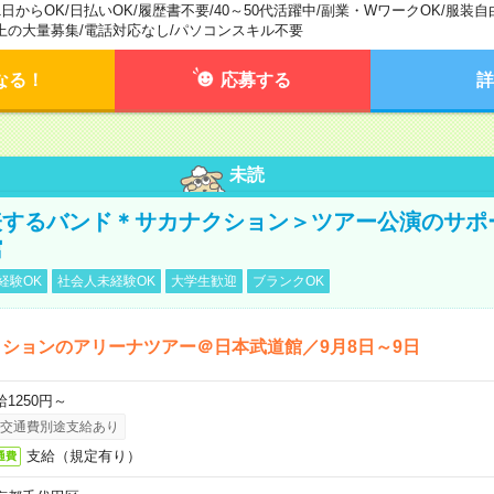
1日からOK
/
日払いOK
/
履歴書不要
/
40～50代活躍中
/
副業・WワークOK
/
服装自
上の大量募集
/
電話対応なし
/
パソコンスキル不要
なる！
応募する
詳
未読
表するバンド＊サカナクション＞ツアー公演のサポ
館
経験OK
社会人未経験OK
大学生歓迎
ブランクOK
ションのアリーナツアー＠日本武道館／9月8日～9日
給1250円～
交通費別途支給あり
支給（規定有り）
通費