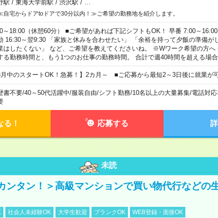
野駅
/
東海大学前駅
/
渋沢駅
/
…
≪自宅からドアtoドアで30分以内！≫ご希望の勤務地を紹介します。
00～18:00（休憩60分） ■ご希望があれば下記シフトもOK！ 早番 7:00～16:00 遅
勤 16:30～翌9:30 「家族と休みを合わせたい」 「余裕を持って夕飯の準備
業はしたくない」 など、ご希望を教えてくださいね。 ※Wワーク希望の方へ
する勤務時間と、もう1つのお仕事の勤務時間。 合計で週40時間を超える場
8月中のスタートOK！急募！】2カ月～ ■ご応募から最短2～3日後に就業が
歴書不要
/
40～50代活躍中
/
服装自由
/
シフト勤務
/
10名以上の大量募集
/
電話対応
要
なる！
応募する
詳
未読
カンタン！＞高級マンションで買い物代行などの
K
社会人未経験OK
大学生歓迎
ブランクOK
WEB登録・面接OK