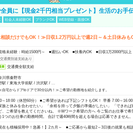
全員に【現金2千円相当プレゼント】生活のお手
K
社会人未経験OK
ブランクOK
WEB登録・面接OK
相談だけでもOK！≫日収1.2万円以上で週2日～＆土日休みも
資格未経験：時給1500円～ ■週払いOK ■扶養内OK ■日収1万2000円以上
交通費別途支給あり
交通費全額支給
通費
奈川県秦野市
野駅
/
東海大学前駅
/
渋沢駅
/
…
≪自宅からドアtoドアで30分以内！≫ご希望の勤務地を紹介します。
00～18:00（休憩60分） ■ご希望があれば下記シフトもOK！ 早番 7:00～16:00 遅
家族と休みを合わせたい」 「余裕を持って夕飯の準備がしたい」 「できれば
ど、ご希望を教えてくださいね。 ※Wワーク希望の方へ 今ご覧のお仕事で希
う1つのお仕事の勤務時間。 合計で週40時間を超える場合は応募できません。
現在も積極採用中！急募！】2カ月～ ■ご応募から最短2～3日後の就業も相