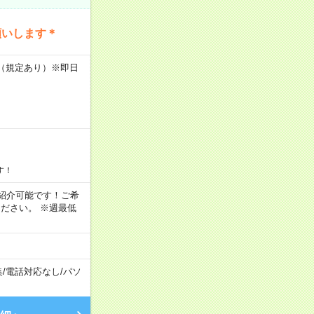
願いします＊
K（規定あり）※即日
す！
もご紹介可能です！ご希
ださい。 ※週最低
集
/
電話対応なし
/
パソ