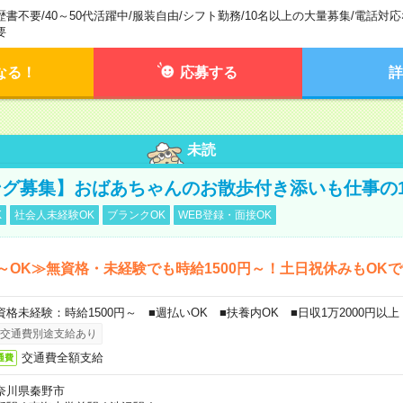
歴書不要
/
40～50代活躍中
/
服装自由
/
シフト勤務
/
10名以上の大量募集
/
電話対応
要
なる！
応募する
詳
未読
グ募集】おばあちゃんのお散歩付き添いも仕事の
K
社会人未経験OK
ブランクOK
WEB登録・面接OK
～OK≫無資格・未経験でも時給1500円～！土日祝休みもOK
資格未経験：時給1500円～ ■週払いOK ■扶養内OK ■日収1万2000円以上
交通費別途支給あり
交通費全額支給
通費
奈川県秦野市