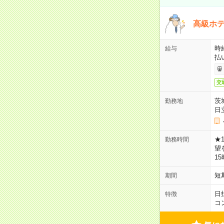
高級ホ
時
給与
払
交
茨
勤務地
日
★
勤務時間
望
1
短
期間
日
特徴
コ