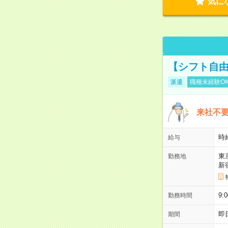
気に
【シフト自由
派遣
職種未経験O
来社不要
時
給与
東
勤務地
新
9:
勤務時間
即
期間