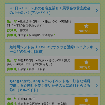
＜1日～OK！＞あの有名企業も！展示会や株主総会
のお手伝い！[アルバイト]
[給 与]
■日給16,840円～ ■日払いOK ■実働3時
間5,120円のお仕事あります！
[交通費]
一部支給
気になる！
[勤務地]
東京駅
/
水道橋駅
/
有楽町駅
/
…
短時間シフトあり！WEBでサクッと登録OK＊クッキ
ーなどの仕分け[派遣]
[給 与]
時給1500円 ■日払い・週払いOK！(規定
あり) ■現金日払いもOK(規定あり)
気になる！
[勤務地]
新宿駅
/
新宿三丁目駅
ちいさいかわいいキャラのイベントも！好きな場所
で働ける☆来社不要！働いたその日に給料もらえる
◎/T1[アルバイト]
[給 与]
日給13,000円～
[勤務地]
東京都新宿区新宿（最寄り駅：新宿駅）