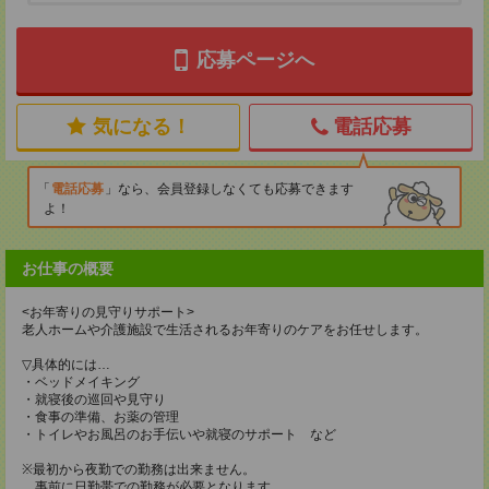
応募ページへ
気になる！
電話応募
電話応募
なら、会員登録しなくても応募できます
よ！
お仕事の概要
<お年寄りの見守りサポート>
老人ホームや介護施設で生活されるお年寄りのケアをお任せします。
▽具体的には…
・ベッドメイキング
・就寝後の巡回や見守り
・食事の準備、お薬の管理
・トイレやお風呂のお手伝いや就寝のサポート など
※最初から夜勤での勤務は出来ません。
事前に日勤帯での勤務が必要となります。