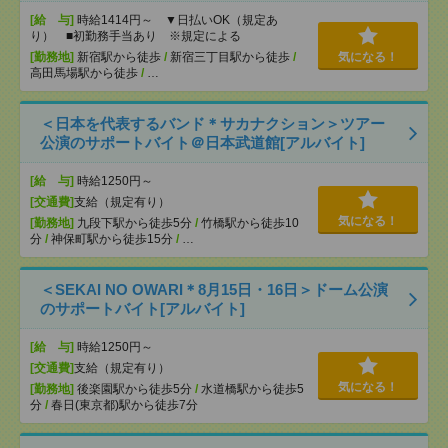
[給 与]
時給1414円～ ▼日払いOK（規定あ
り） ■初勤務手当あり ※規定による
[勤務地]
新宿駅から徒歩
/
新宿三丁目駅から徒歩
/
気になる！
高田馬場駅から徒歩
/
…
＜日本を代表するバンド＊サカナクション＞ツアー
公演のサポートバイト＠日本武道館[アルバイト]
[給 与]
時給1250円～
[交通費]
支給（規定有り）
気になる！
[勤務地]
九段下駅から徒歩5分
/
竹橋駅から徒歩10
分
/
神保町駅から徒歩15分
/
…
＜SEKAI NO OWARI＊8月15日・16日＞ドーム公演
のサポートバイト[アルバイト]
[給 与]
時給1250円～
[交通費]
支給（規定有り）
気になる！
[勤務地]
後楽園駅から徒歩5分
/
水道橋駅から徒歩5
分
/
春日(東京都)駅から徒歩7分