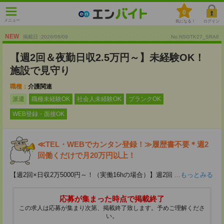
0
メニュー
気になる！
ログイン
NEW
掲載日 :2026
/
08
/
09
No.NSGTK27_SRA8
【週2回＆夜勤日収2.5万円～】未経験OK！
施設で見守り
職種：
介護関連
派遣
職種未経験OK
社会人未経験OK
ブランクOK
WEB登録・面接OK
≪TEL・WEBでカンタン登録！≫履歴書不要＊週2
回働くだけで月20万円以上！
【週2回×日収2万5000円～！（実働16hの場合）】週2回
...もっとみる
応募が集まった時点で掲載終了
この求人は応募が集まり次第、掲載終了致します。予めご理解くださ
い。