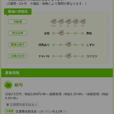
（2週間～2か月 ※施設・経験により期間が異なります。）
職場の雰囲気
年齢層
20代
30
40
50
60
男女比率
女性
男性
職場の様子
活気あり
しずか
仕事の仕方
テキパキ
コツコツ
募集情報
給与
日収2.5万円：時給1300円×8h＋残業割増（時給1.25×8h）+深夜割増（時給
0.25×5h）
交通費別途支給あり
交通費全額支給（ガソリン代もOK！）
交通費