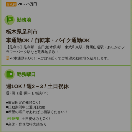
20～25万円
月収例
勤務地
栃木県足利市
車通勤OK / 自転車・バイク通勤OK
【足利市】足利駅・富田(栃木県)駅・東武和泉駅・野州山辺駅・あしかがフ
ラワーパーク駅など勤務地多数！
≪車通勤もOK！≫ご自宅近くでご希望の勤務地を紹介します。
勤務曜日
週1OK / 週2～3 / 土日祝休
週2回（週1回～も相談OK）
■曜日固定の相談OK！
■日勤期間中は週3日勤務
■希望の曜日があればご相談ください！
土日祝休みもOK！
休日休暇
■産休・育休取得実績あり