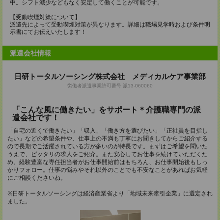
中。シフト減少などもなく安定して働くことが可能です。
【受動喫煙対策について】
派遣先によって受動喫煙対策が異なります。詳細は職場見学時および条件明
示書にてお伝えいたします！
派遣会社情報
日研トータルソーシング株式会社 メディカルケア事業部
労働者派遣事業許可番号:派13-060060
「こんな風に働きたい」をサポート＊介護職専門の派
遣会社です！
「自宅の近くで働きたい」「収入」「働き方を選びたい」「正社員を目指し
たい」などの希望条件や、仕事上の不満も丁寧にお聞きしてからご紹介する
ので長期でご活躍されている方が多いのが特長です。まずはご希望を聞いた
うえで、ピッタリの求人をご紹介。また安心してお仕事を続けていただくた
め、経験豊富な専任担当者がお仕事開始前はもちろん、お仕事開始後もしっ
かりフォロー。仕事の悩みやそれ以外のことでも不安なことがあればお気軽
にご相談くださいね。
※日研トータルソーシングは経済産業省より「地域未来牽引企業」に選定され
ました。