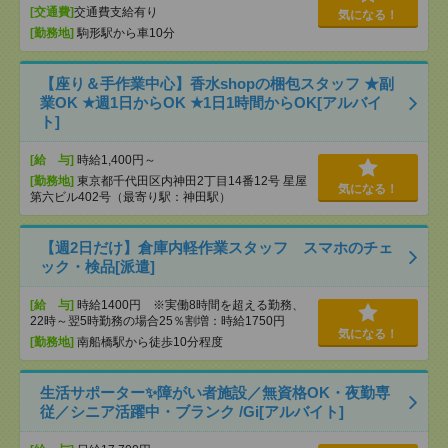
[交通費]
交通費支給有り
気になる！
[勤務地]
駒形駅から車10分
【座り＆手作業中心】香水shopの梱包スタッフ ★副
業OK ★週1日からOK ★1日1時間からOK[アルバイ
ト]
[給 与]
時給1,400円～
[勤務地]
東京都千代田区内神田2丁目14番12号 星屋
気になる！
第六ビル402号（最寄り駅：神田駅）
【週2日だけ】倉庫内軽作業スタッフ スマホのチェ
ック・検品[派遣]
[給 与]
時給1400円 ※実働8時間を超える勤務、
22時～翌5時勤務の場合25％割増：時給1750円
気になる！
[勤務地]
南船橋駅から徒歩10分程度
生活サポーター✨障がい者施設／無資格OK・夜勤専
従／シニア活躍中・ブランク /Gi[アルバイト]