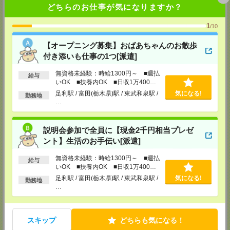
MAIL：
tenshoku@nikken-ts.jp
どちらのお仕事が気になりますか？
担当：採用担当
1
/10
メディカルケア事業部 新宿オフィス
東京都新宿区新宿2-3-10 新宿御苑ビル6階
【オープニング募集】おばあちゃんのお散歩
TEL：0120-457-235
MAIL：
tenshoku@nikken-ts.jp
付き添いも仕事の1つ[派遣]
担当：採用担当
無資格未経験：時給1300円～ ■週払
給与
メディカルケア事業部 立川事業所
いOK ■扶養内OK ■日収1万400円
東京都立川市錦町1-12-14
以上
足利駅 / 富田(栃木県)駅 / 東武和泉駅 /
気になる!
TEL：0120-934-200
勤務地
MAIL：
tenshoku@nikken-ts.jp
…
担当：採用担当
メディカルケア事業部 町田オフィス
説明会参加で全員に【現金2千円相当プレゼ
東京都町田市森野1-7-23 大樹生命町田ビル6F
ント】生活のお手伝い[派遣]
TEL：0120-453-285
MAIL：
tenshoku@nikken-ts.jp
無資格未経験：時給1300円～ ■週払
担当：採用担当
給与
いOK ■扶養内OK ■日収1万400円
メディカルケア事業部 横浜オフィス
以上
足利駅 / 富田(栃木県)駅 / 東武和泉駅 /
気になる!
勤務地
神奈川県横浜市保土ケ谷区神戸町134 横浜ビジネスパークサウスタワー
…
2F B区画
TEL：0120-901-799
MAIL：
tenshoku@nikken-ts.jp
担当：採用担当
スキップ
どちらも気になる！