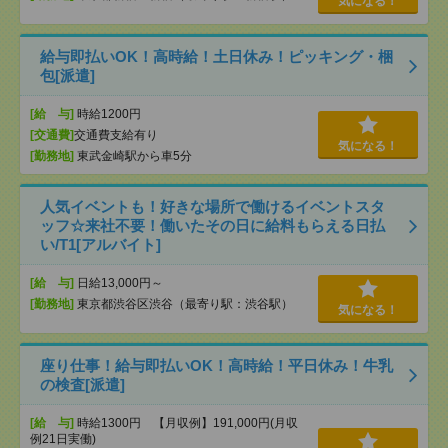
気になる！
給与即払いOK！高時給！土日休み！ピッキング・梱
包[派遣]
[給 与]
時給1200円
[交通費]
交通費支給有り
気になる！
[勤務地]
東武金崎駅から車5分
人気イベントも！好きな場所で働けるイベントスタ
ッフ☆来社不要！働いたその日に給料もらえる日払
い/T1[アルバイト]
[給 与]
日給13,000円～
[勤務地]
東京都渋谷区渋谷（最寄り駅：渋谷駅）
気になる！
座り仕事！給与即払いOK！高時給！平日休み！牛乳
の検査[派遣]
[給 与]
時給1300円 【月収例】191,000円(月収
例21日実働)