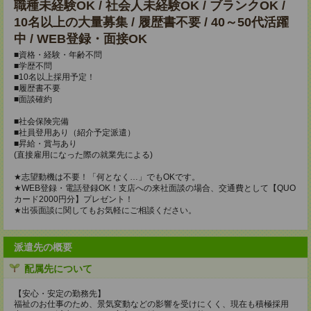
職種未経験OK / 社会人未経験OK / ブランクOK /
10名以上の大量募集 / 履歴書不要 / 40～50代活躍
中 / WEB登録・面接OK
■資格・経験・年齢不問
■学歴不問
■10名以上採用予定！
■履歴書不要
■面談確約
■社会保険完備
■社員登用あり（紹介予定派遣）
■昇給・賞与あり
(直接雇用になった際の就業先による)
★志望動機は不要！「何となく…」でもOKです。
★WEB登録・電話登録OK！支店への来社面談の場合、交通費として【QUO
カード2000円分】プレゼント！
★出張面談に関してもお気軽にご相談ください。
派遣先の概要
配属先について
【安心・安定の勤務先】
福祉のお仕事のため、景気変動などの影響を受けにくく、現在も積極採用