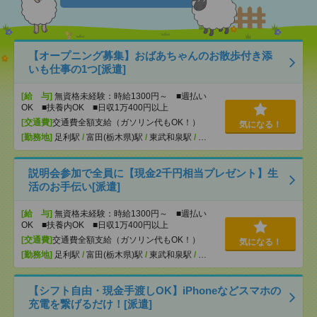
【オープニング募集】おばあちゃんのお散歩付き添
いも仕事の1つ[派遣]
[給 与]
無資格未経験：時給1300円～ ■週払い
OK ■扶養内OK ■日収1万400円以上
[交通費]
交通費全額支給（ガソリン代もOK！）
気になる！
[勤務地]
足利駅
/
富田(栃木県)駅
/
東武和泉駅
/
…
説明会参加で全員に【現金2千円相当プレゼント】生
活のお手伝い[派遣]
[給 与]
無資格未経験：時給1300円～ ■週払い
OK ■扶養内OK ■日収1万400円以上
[交通費]
交通費全額支給（ガソリン代もOK！）
気になる！
[勤務地]
足利駅
/
富田(栃木県)駅
/
東武和泉駅
/
…
【シフト自由・現金手渡しOK】iPhoneなどスマホの
充電を繋げるだけ！[派遣]