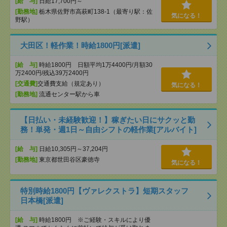
[給 与]
日給17,700円～
[勤務地]
栃木県佐野市高萩町138-1（最寄り駅：佐
気になる！
野駅）
大田区！軽作業！時給1800円[派遣]
[給 与]
時給1800円 日額平均1万4400円/月額30
万2400円/残込39万2400円
[交通費]
交通費支給（規定あり）
気になる！
[勤務地]
流通センター駅から車
【日払い・未経験歓迎！】稼ぎたい日にサクッと勤
務！単発・週1日～自由シフトの軽作業[アルバイト]
[給 与]
日給10,305円～37,204円
[勤務地]
東京都世田谷区豪徳寺
気になる！
特別時給1800円【ヴァレクストラ】短期スタッフ
日本橋[派遣]
[給 与]
時給1800円 ※ご経験・スキルにより優