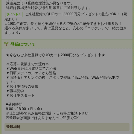
派遣先により受動喫煙対策が異なります。
詳細は職場見学時及び条件明示書にて通知致します。
ご来社登録でQUOカード2000円分プレゼント♪週払いOK！（規
ポイント！
定あり）
☆1981年創業。長く続く実績があるので安心♪ご紹介できるお仕事多数！
選べる条件が多いって、実は重要なこと。安心の「ニッケン」で一緒に働き
ましょう♪
登録について
★今ならご来社登録でQUOカード2000円分をプレゼント中★
≪応募～就業までの流れ≫
▼Webまたはお電話にてご応募
▼日研メディカルケアから連絡
▼面談＆ヒアリングの後、スタッフ登録（TEL登録、WEB登録もOKで
す！）
▼お仕事情報の提供
▼職場見学
▼お仕事スタート
■受付時間
9:00～18:00（月～金）
※上記以外でもお気軽に場所・日程等ご相談下さい
※登録会は面接ではありませんので私服でOK
登録場所