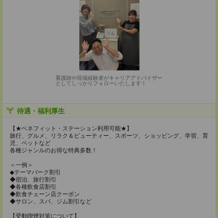
看護師や現場経験者がキャリアアドバイザー
としてしっかりフォローいたします！
待遇・福利厚生
【★ベネフィット・ステーション利用可能★】
旅行、グルメ、リラク＆ビューティー、スポーツ、ショッピング、学習、育
児、ペットなど
各種ジャンルのお得な特典多数！
＜一例＞
◆テーマパーク割引
◆宿泊、旅行割引
◆各種飲食店割引
◆飲食チェーン店クーポン
◆サロン、スパ、ジム割引など
【受動喫煙対策について】