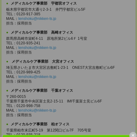
メディカルケア事業部 宇都宮オフィス
栃木県宇都宮市大通り2-3-1 井門宇都宮ビル5F
TEL：0120-917-385
MAIL：
tenshoku@nikken-ts.jp
担当：採用担当
メディカルケア事業部 高崎オフィス
群馬県高崎市栄町4-11 原地所第2ビル6Ｆ 1号室
TEL：0120-935-241
MAIL：
tenshoku@nikken-ts.jp
担当：採用担当
メディカルケア事業部 大宮オフィス
埼玉県さいたま市大宮区吉敷町1-23-1 ONEST大宮吉敷町ビル6F
TEL：0120-989-425
MAIL：
tenshoku@nikken-ts.jp
担当：採用担当
メディカルケア事業部 千葉オフィス
〒260-0015
千葉県千葉市中央区富士見2-15-11 IMI千葉富士見ビル6F
TEL：0120-998-758
MAIL：
tenshoku@nikken-ts.jp
担当：採用担当
メディカルケア事業部 柏オフィス
千葉県柏市末広町5-19 第12関口ビル7F 705号室
×
TEL：0120-935-218