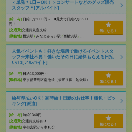
＜単発＊1日～OK！＞コンサートなどのグッズ販売
スタッフ＊[アルバイト]
[給 与]
日給1万5000円～ ■最大で日給2万8500
円！
[交通費]
交通費規定支給
気になる！
[勤務地]
横浜駅
/
みなとみらい駅
/
西横浜駅
/
…
人気イベントも！好きな場所で働けるイベントスタ
ッフ☆来社不要！働いたその日に給料もらえる日払
い/T1[アルバイト]
[給 与]
日給13,000円～
[勤務地]
東京都豊島区南池袋（最寄り駅：池袋駅）
気になる！
給与即払いOK！高時給！日勤のお仕事！梱包・ピッ
キング[派遣]
[給 与]
時給1340円
[交通費]
交通費支給有り
気になる！
[勤務地]
宇都宮駅から車10分