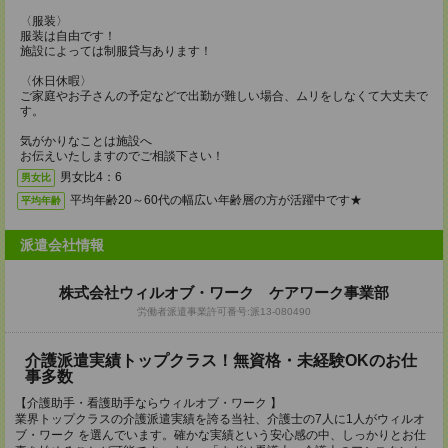
〈服装〉
服装は自由です！
施設によっては制服貸与あります！
〈休日休暇〉
ご家庭やお子さんの予定などで出勤が難しい場合、ムリをしなくて大丈夫で
す。
気がかりなことは施設へ
お伝えいたしますのでご相談下さい！
男女比4：6
男女比
平均年齢20～60代の幅広い年齢層の方が活躍中です★
平均年齢
派遣会社情報
株式会社ウィルオブ・ワーク ケアワーク事業部
労働者派遣事業許可番号:派13‐080490
介護派遣実績トップクラス！無資格・未経験OKのお仕
事多数
【介護助手・看護助手ならウィルオブ・ワーク 】
業界トップクラスの介護派遣実績を誇る当社、介護士の7人に1人がウィルオ
ブ・ワーク を選んでいます。確かな実績という安心感の中、しっかりとお仕