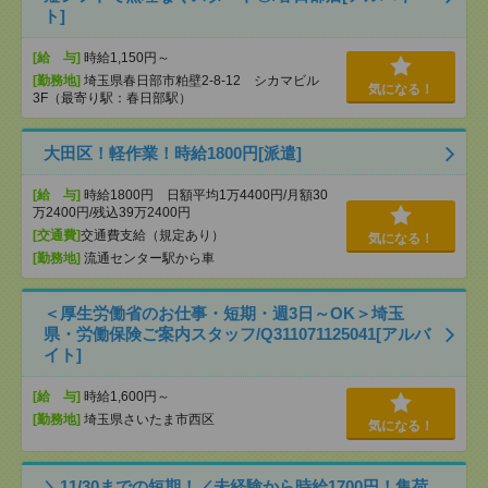
ト]
[給 与]
時給1,150円～
[勤務地]
埼玉県春日部市粕壁2-8-12 シカマビル
気になる！
3F（最寄り駅：春日部駅）
大田区！軽作業！時給1800円[派遣]
[給 与]
時給1800円 日額平均1万4400円/月額30
万2400円/残込39万2400円
[交通費]
交通費支給（規定あり）
気になる！
[勤務地]
流通センター駅から車
＜厚生労働省のお仕事・短期・週3日～OK＞埼玉
県・労働保険ご案内スタッフ/Q311071125041[アルバ
イト]
[給 与]
時給1,600円～
[勤務地]
埼玉県さいたま市西区
気になる！
＼11/30までの短期！／未経験から時給1700円！集荷