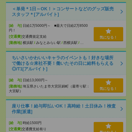
＜単発＊1日～OK！＞コンサートなどのグッズ販売
スタッフ＊[アルバイト]
[給 与]
日給1万5000円～ ■最大で日給2万8500
円！
[交通費]
交通費規定支給
気になる！
[勤務地]
横浜駅
/
みなとみらい駅
/
西横浜駅
/
…
ちいさいかわいいキャラのイベントも！好きな場所
で働ける☆来社不要！働いたその日に給料もらえる
◎/T1[アルバイト]
[給 与]
日給13,000円～
[勤務地]
埼玉県さいたま市大宮区錦町（最寄り駅：
気になる！
大宮駅）
座り仕事！給与即払いOK！高時給！土日休み！検査
作業[派遣]
[給 与]
時給1500円
[交通費]
交通費支給有り