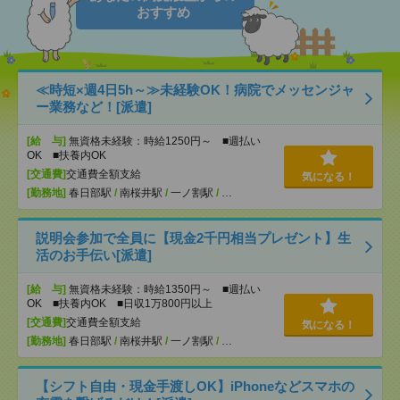
おすすめ
≪時短×週4日5h～≫未経験OK！病院でメッセンジャ
ー業務など！[派遣]
[給 与]
無資格未経験：時給1250円～ ■週払い
OK ■扶養内OK
[交通費]
交通費全額支給
気になる！
[勤務地]
春日部駅
/
南桜井駅
/
一ノ割駅
/
…
説明会参加で全員に【現金2千円相当プレゼント】生
活のお手伝い[派遣]
[給 与]
無資格未経験：時給1350円～ ■週払い
OK ■扶養内OK ■日収1万800円以上
[交通費]
交通費全額支給
気になる！
[勤務地]
春日部駅
/
南桜井駅
/
一ノ割駅
/
…
【シフト自由・現金手渡しOK】iPhoneなどスマホの