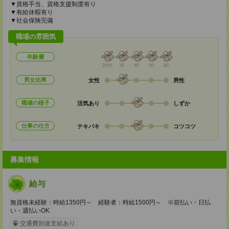
▼資格手当、資格支援制度有り
▼有給休暇有り
▼社会保険完備
職場の雰囲気
年齢層
20代
30
40
50
60
男女比率
女性
男性
職場の様子
活気あり
しずか
仕事の仕方
テキパキ
コツコツ
募集情報
給与
無資格未経験：時給1350円～ 経験者：時給1500円～ ※前払い・日払
い・週払いOK
交通費別途支給あり