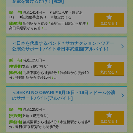
充電を繋げるだけ！[派遣]
[給 与]
時給1414円～ ▼日払いOK（規定あ
り） ■初勤務手当あり ※規定による
[勤務地]
新宿駅から徒歩
/
新宿三丁目駅から徒歩
/
気になる！
高田馬場駅から徒歩
/
…
＜日本を代表するバンド＊サカナクション＞ツアー
公演のサポートバイト＠日本武道館[アルバイト]
[給 与]
時給1250円～
[交通費]
支給（規定有り）
気になる！
[勤務地]
九段下駅から徒歩5分
/
竹橋駅から徒歩10
分
/
神保町駅から徒歩15分
/
…
＜SEKAI NO OWARI＊8月15日・16日＞ドーム公演
のサポートバイト[アルバイト]
[給 与]
時給1250円～
[交通費]
支給（規定有り）
気になる！
[勤務地]
後楽園駅から徒歩5分
/
水道橋駅から徒歩5
分
/
春日(東京都)駅から徒歩7分