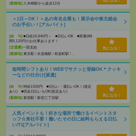
気になる！
[勤務地]
八木崎駅から徒歩12分
＜1日～OK！＞あの有名企業も！展示会や株主総会
のお手伝い！[アルバイト]
[給 与]
■日給16,840円～ ■日払いOK ■実働3時
間5,120円のお仕事あります！
[交通費]
一部支給
気になる！
[勤務地]
東京駅
/
水道橋駅
/
有楽町駅
/
…
短時間シフトあり！WEBでサクッと登録OK＊クッキ
ーなどの仕分け[派遣]
[給 与]
時給1500円 ■日払い・週払いOK！(規定
あり) ■現金日払いもOK(規定あり)
気になる！
[勤務地]
新宿駅
/
新宿三丁目駅
人気イベントも！好きな場所で働けるイベントスタ
ッフ☆来社不要！働いたその日に給料もらえる日払
い/T1[アルバイト]