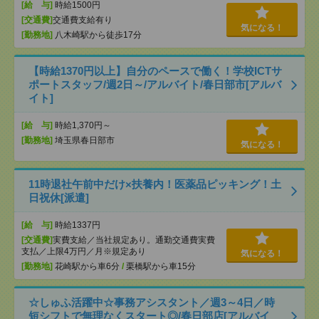
[給 与]
時給1500円
[交通費]
交通費支給有り
気になる！
[勤務地]
八木崎駅から徒歩17分
【時給1370円以上】自分のペースで働く！学校ICTサ
ポートスタッフ/週2日～/アルバイト/春日部市[アルバ
イト]
[給 与]
時給1,370円～
[勤務地]
埼玉県春日部市
気になる！
11時退社午前中だけ×扶養内！医薬品ピッキング！土
日祝休[派遣]
[給 与]
時給1337円
[交通費]
実費支給／当社規定あり。通勤交通費実費
支払／上限4万円／月※規定あり
気になる！
[勤務地]
花崎駅から車6分
/
栗橋駅から車15分
☆しゅふ活躍中☆事務アシスタント／週3～4日／時
短シフトで無理なくスタート◎/春日部店[アルバイ