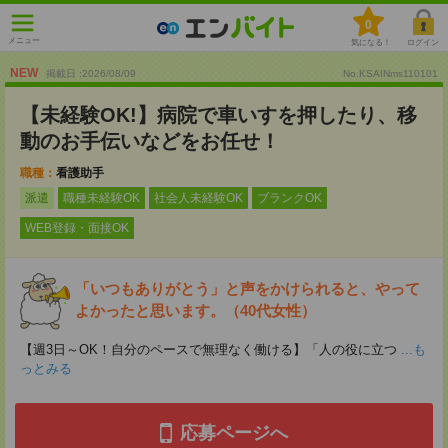
0
メニュー
気になる！
ログイン
NEW
掲載日 :2026
/
08
/
09
No.KSAINms110101
【未経験OK!】病院で車いすを押したり、移
動のお手伝いなどをお任せ！
職種：
看護助手
派遣
職種未経験OK
社会人未経験OK
ブランクOK
WEB登録・面接OK
「いつもありがとう」と声をかけられると、やって
よかったと思います。（40代女性）
【週3日～OK！自分のペースで無理なく働ける】「人の役に立つ
...も
っとみる
応募ページへ