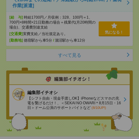
作業[派遣]
[給 与]
時給1700円／月収例：328、100円＝1、
700円×8時間×21日勤務の場合＋残業代(月20時間の
場合)、交通費別途支給
気になる！
[交通費]
実費支給／当社規定あり。
[勤務地]
徳宿駅から車5分
/
涸沼駅から車12分
すべて見る
編集部イチオシ
【シフト自由・現金手渡しOK】iPhoneなどスマホの充
電を繋げるだけ！、＜SEKAI NO OWARI＊8月15日・16
日＞ドーム公演のサポートバイトなど
(8/10UP!)