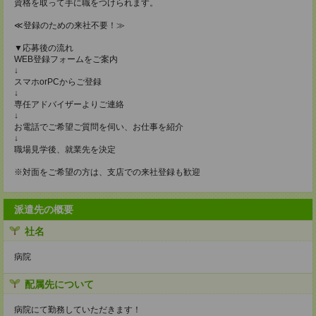
資格を取って手に職をつけられます。
≪登録のための来社不要！≫
▼応募後の流れ
WEB登録フォームをご案内
↓
スマホorPCからご登録
↓
専任アドバイザーよりご連絡
↓
お電話でご希望ご質問を伺い、お仕事を紹介
↓
職場見学後、就業先を決定
※対面をご希望の方は、支店での来社登録も歓迎
派遣先の概要
社名
病院
配属先について
病院にて勤務していただきます！