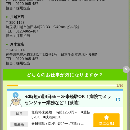
TEL：0120-965-487
担当：採用担当
川越支店
〒350-1123
埼玉県川越市脇田本町23-33 G&Rockビル3階
TEL：0120-965-487
担当：採用担当
厚木支店
〒243-0014
神奈川県厚木市旭町1丁目2番1号 日本生命本厚木ビル6階
TEL：0120-965-487
担当：採用担当
×
水戸支店
どちらのお仕事が気になりますか？
茨城県水戸市城南一丁目2番10号
甲南アセット水戸城南ビル 7階
1
/10
TEL：0120-965-487
担当：採用担当
≪時短×週4日5h～≫未経験OK！病院でメッ
高崎支店
センジャー業務など！[派遣]
群馬県高崎市旭町34-5
旭町ビル5階
無資格未経験：時給1250円～ ■週払
給与
TEL：0120-965-487
いOK ■扶養内OK
担当：採用担当
春日部駅 / 南桜井駅 / 一ノ割駅 / …
気になる!
勤務地
宇都宮支店