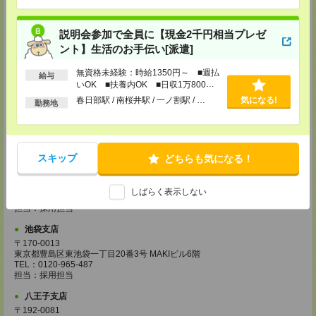
〒320-0033 栃木県宇都宮市本町4-15 宇都宮NIビル3F
TEL：0120-965-487
担当：採用担当
説明会参加で全員に【現金2千円相当プレゼ
ント】生活のお手伝い[派遣]
藤沢支店
神奈川県藤沢市鵠沼石上1－5－4 ISM藤沢 4階
無資格未経験：時給1350円～ ■週払
TEL：0120-965-487
給与
いOK ■扶養内OK ■日収1万800円
担当：採用担当
以上
春日部駅 / 南桜井駅 / 一ノ割駅 / …
気になる!
勤務地
柏支店
千葉県柏市柏4－2－1 メットライフ柏ビル7階
TEL：0120-965-487
担当：採用担当
スキップ
どちらも気になる！
甲府支店
山梨県甲府市丸の内１-17-14
甲府センタービル3F
しばらく表示しない
TEL：0120-965-487
担当：採用担当
池袋支店
〒170-0013
東京都豊島区東池袋一丁目20番3号 MAKIビル6階
TEL：0120-965-487
担当：採用担当
八王子支店
〒192-0081