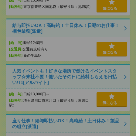
[給 与]
日給13,000円～
[勤務地]
東京都豊島区南池袋（最寄り駅：池袋駅）
気になる！
給与即払いOK！高時給！土日休み！日勤のお仕事！
梱包業務[派遣]
[給 与]
時給1240円
[交通費]
交通費支給有り
気になる！
[勤務地]
藤の牛島駅
人気イベントも！好きな場所で働けるイベントスタ
ッフ☆来社不要！働いたその日に給料もらえる日払
い/T1[アルバイト]
[給 与]
日給13,000円～
[勤務地]
埼玉県川口市東川口（最寄り駅：東川口
気になる！
駅）
座り仕事！給与即払いOK！高時給！土日休み！製品
の組立[派遣]